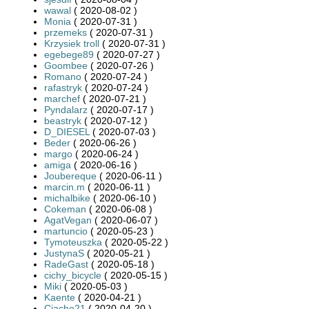
wawal
( 2020-08-02 )
Monia
( 2020-07-31 )
przemeks
( 2020-07-31 )
Krzysiek troll
( 2020-07-31 )
egebege89
( 2020-07-27 )
Goombee
( 2020-07-26 )
Romano
( 2020-07-24 )
rafastryk
( 2020-07-24 )
marchef
( 2020-07-21 )
Pyndalarz
( 2020-07-17 )
beastryk
( 2020-07-12 )
D_DIESEL
( 2020-07-03 )
Beder
( 2020-06-26 )
margo
( 2020-06-24 )
amiga
( 2020-06-16 )
Joubereque
( 2020-06-11 )
marcin.m
( 2020-06-11 )
michalbike
( 2020-06-10 )
Cokeman
( 2020-06-08 )
AgatVegan
( 2020-06-07 )
martuncio
( 2020-05-23 )
Tymoteuszka
( 2020-05-22 )
JustynaS
( 2020-05-21 )
RadeGast
( 2020-05-18 )
cichy_bicycle
( 2020-05-15 )
Miki
( 2020-05-03 )
Kaente
( 2020-04-21 )
Ciacho21
( 2020-04-20 )