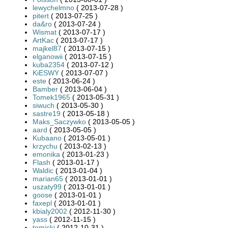
lewychelmno
( 2013-07-28 )
pitert
( 2013-07-25 )
da&ro
( 2013-07-24 )
Wismat
( 2013-07-17 )
ArtKac
( 2013-07-17 )
majkel87
( 2013-07-15 )
elganowii
( 2013-07-15 )
kuba2354
( 2013-07-12 )
KiESWY
( 2013-07-07 )
este
( 2013-06-24 )
Bamber
( 2013-06-04 )
Tomek1965
( 2013-05-31 )
siwuch
( 2013-05-30 )
sastre19
( 2013-05-18 )
Maks_Saczywko
( 2013-05-05 )
aard
( 2013-05-05 )
Kubaano
( 2013-05-01 )
krzychu
( 2013-02-13 )
emonika
( 2013-01-23 )
Flash
( 2013-01-17 )
Waldic
( 2013-01-04 )
marian65
( 2013-01-01 )
uszaty99
( 2013-01-01 )
goose
( 2013-01-01 )
faxepl
( 2013-01-01 )
kbialy2002
( 2012-11-30 )
yass
( 2012-11-15 )
tomicki
( 2012-10-31 )