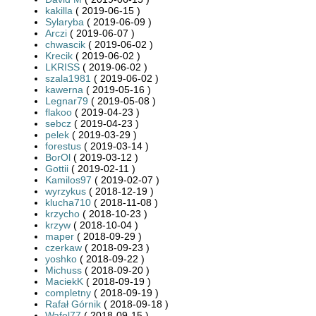
kakilla
( 2019-06-15 )
Sylaryba
( 2019-06-09 )
Arczi
( 2019-06-07 )
chwascik
( 2019-06-02 )
Krecik
( 2019-06-02 )
LKRISS
( 2019-06-02 )
szala1981
( 2019-06-02 )
kawerna
( 2019-05-16 )
Legnar79
( 2019-05-08 )
flakoo
( 2019-04-23 )
sebcz
( 2019-04-23 )
pelek
( 2019-03-29 )
forestus
( 2019-03-14 )
BorOl
( 2019-03-12 )
Gottii
( 2019-02-11 )
Kamilos97
( 2019-02-07 )
wyrzykus
( 2018-12-19 )
klucha710
( 2018-11-08 )
krzycho
( 2018-10-23 )
krzyw
( 2018-10-04 )
maper
( 2018-09-29 )
czerkaw
( 2018-09-23 )
yoshko
( 2018-09-22 )
Michuss
( 2018-09-20 )
MaciekK
( 2018-09-19 )
completny
( 2018-09-19 )
Rafał Górnik
( 2018-09-18 )
Wafel77
( 2018-09-15 )