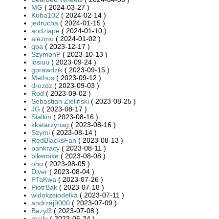
MG
( 2024-03-27 )
Kuba102
( 2024-02-14 )
jedrucha
( 2024-01-15 )
andziape
( 2024-01-10 )
alezmu
( 2024-01-02 )
qba
( 2023-12-17 )
SzymonP
( 2023-10-13 )
losiuu
( 2023-09-24 )
gprawdzik
( 2023-09-15 )
Methos
( 2023-09-12 )
drozdz
( 2023-09-03 )
Rod
( 2023-09-02 )
Sebastian Zieliński
( 2023-08-25 )
JG
( 2023-08-17 )
Sialkin
( 2023-08-16 )
kkatarzynag
( 2023-08-16 )
Szymi
( 2023-08-14 )
RedBlacksFan
( 2023-08-13 )
pankracy
( 2023-08-11 )
bikemike
( 2023-08-08 )
oho
( 2023-08-05 )
Diver
( 2023-08-04 )
PTaKwa
( 2023-07-26 )
PiotrBak
( 2023-07-18 )
widokzsiodelka
( 2023-07-11 )
andrzej9000
( 2023-07-09 )
Bazyl3
( 2023-07-08 )
majlo
( 2023-06-24 )