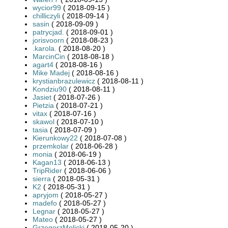
wycior99
( 2018-09-15 )
chilliczyli
( 2018-09-14 )
sasin
( 2018-09-09 )
patrycjad.
( 2018-09-01 )
jorisvoorn
( 2018-08-23 )
.karola.
( 2018-08-20 )
MarcinCin
( 2018-08-18 )
agart4
( 2018-08-16 )
Mike Madej
( 2018-08-16 )
krystianbrazulewicz
( 2018-08-11 )
Kondziu90
( 2018-08-11 )
Jasiet
( 2018-07-26 )
Pietzia
( 2018-07-21 )
vitax
( 2018-07-16 )
skawol
( 2018-07-10 )
tasia
( 2018-07-09 )
Kierunkowy22
( 2018-07-08 )
przemkolar
( 2018-06-28 )
monia
( 2018-06-19 )
Kagan13
( 2018-06-13 )
TripRider
( 2018-06-06 )
sierra
( 2018-05-31 )
K2
( 2018-05-31 )
apryjom
( 2018-05-27 )
madefo
( 2018-05-27 )
Legnar
( 2018-05-27 )
Mateo
( 2018-05-27 )
GrzegorzMolicki
( 2018-05-20 )