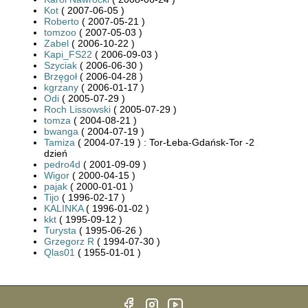
Kot
( 2007-06-05 )
Roberto
( 2007-05-21 )
tomzoo
( 2007-05-03 )
Zabel
( 2006-10-22 )
Kapi_FS22
( 2006-09-03 )
Szyciak
( 2006-06-30 )
Brzęgoł
( 2006-04-28 )
kgrzany
( 2006-01-17 )
Odi
( 2005-07-29 )
Roch Lissowski
( 2005-07-29 )
tomza
( 2004-08-21 )
bwanga
( 2004-07-19 )
Tamiza
( 2004-07-19 ) : Tor-Łeba-Gdańsk-Tor -2
dzień
pedro4d
( 2001-09-09 )
Wigor
( 2000-04-15 )
pajak
( 2000-01-01 )
Tijo
( 1996-02-17 )
KALINKA
( 1996-01-02 )
kkt
( 1995-09-12 )
Turysta
( 1995-06-26 )
Grzegorz R
( 1994-07-30 )
Qlas01
( 1955-01-01 )