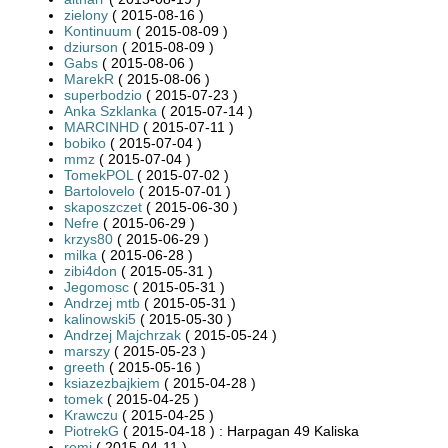
zielony
( 2015-08-16 )
Kontinuum
( 2015-08-09 )
dziurson
( 2015-08-09 )
Gabs
( 2015-08-06 )
MarekR
( 2015-08-06 )
superbodzio
( 2015-07-23 )
Anka Szklanka
( 2015-07-14 )
MARCINHD
( 2015-07-11 )
bobiko
( 2015-07-04 )
mmz
( 2015-07-04 )
TomekPOL
( 2015-07-02 )
Bartolovelo
( 2015-07-01 )
skaposzczet
( 2015-06-30 )
Nefre
( 2015-06-29 )
krzys80
( 2015-06-29 )
milka
( 2015-06-28 )
zibi4don
( 2015-05-31 )
Jegomosc
( 2015-05-31 )
Andrzej mtb
( 2015-05-31 )
kalinowski5
( 2015-05-30 )
Andrzej Majchrzak
( 2015-05-24 )
marszy
( 2015-05-23 )
greeth
( 2015-05-16 )
ksiazezbajkiem
( 2015-04-28 )
tomek
( 2015-04-25 )
Krawczu
( 2015-04-25 )
PiotrekG
( 2015-04-18 ) : Harpagan 49 Kaliska
remi
( 2015-04-11 )