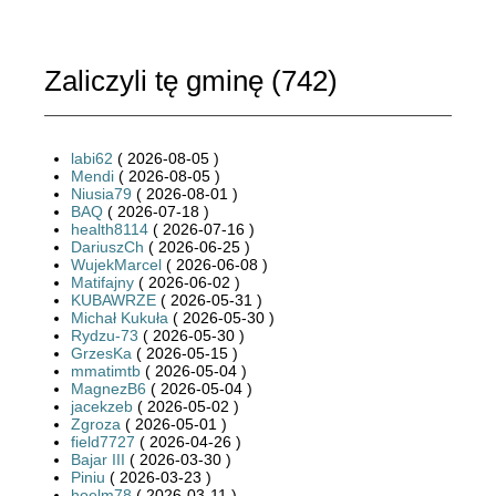
Zaliczyli tę gminę (
742
)
labi62
( 2026-08-05 )
Mendi
( 2026-08-05 )
Niusia79
( 2026-08-01 )
BAQ
( 2026-07-18 )
health8114
( 2026-07-16 )
DariuszCh
( 2026-06-25 )
WujekMarcel
( 2026-06-08 )
Matifajny
( 2026-06-02 )
KUBAWRZE
( 2026-05-31 )
Michał Kukuła
( 2026-05-30 )
Rydzu-73
( 2026-05-30 )
GrzesKa
( 2026-05-15 )
mmatimtb
( 2026-05-04 )
MagnezB6
( 2026-05-04 )
jacekzeb
( 2026-05-02 )
Zgroza
( 2026-05-01 )
field7727
( 2026-04-26 )
Bajar III
( 2026-03-30 )
Piniu
( 2026-03-23 )
hoelm78
( 2026-03-11 )