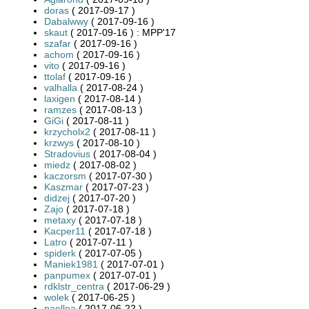
doras
( 2017-09-17 )
Dabalwwy
( 2017-09-16 )
skaut
( 2017-09-16 ) : MPP'17
szafar
( 2017-09-16 )
achom
( 2017-09-16 )
vito
( 2017-09-16 )
ttolaf
( 2017-09-16 )
valhalla
( 2017-08-24 )
laxigen
( 2017-08-14 )
ramzes
( 2017-08-13 )
GiGi
( 2017-08-11 )
krzycholx2
( 2017-08-11 )
krzwys
( 2017-08-10 )
Stradovius
( 2017-08-04 )
miedz
( 2017-08-02 )
kaczorsm
( 2017-07-30 )
Kaszmar
( 2017-07-23 )
didzej
( 2017-07-20 )
Zajo
( 2017-07-18 )
metaxy
( 2017-07-18 )
Kacper11
( 2017-07-18 )
Latro
( 2017-07-11 )
spiderk
( 2017-07-05 )
Maniek1981
( 2017-07-01 )
panpumex
( 2017-07-01 )
rdklstr_centra
( 2017-06-29 )
wolek
( 2017-06-25 )
paellea
( 2017-06-22 )