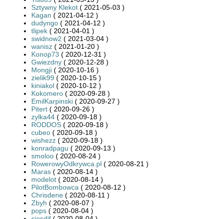
Sztywny Klekot
( 2021-05-03 )
Kagan
( 2021-04-12 )
dudyngo
( 2021-04-12 )
tlipek
( 2021-04-01 )
swidnow2
( 2021-03-04 )
wanisz
( 2021-01-20 )
Konop73
( 2020-12-31 )
Gwiezdny
( 2020-12-28 )
Mongji
( 2020-10-16 )
zielik99
( 2020-10-15 )
kiniakol
( 2020-10-12 )
Kokomero
( 2020-09-28 )
EmilKarpinski
( 2020-09-27 )
Pitert
( 2020-09-26 )
zylka44
( 2020-09-18 )
RODDOS
( 2020-09-18 )
cubeo
( 2020-09-18 )
wishezz
( 2020-09-18 )
konradpagu
( 2020-09-13 )
smoloo
( 2020-08-24 )
RowerowyOdkrywca.pl
( 2020-08-21 )
Maras
( 2020-08-14 )
modelot
( 2020-08-14 )
PilotBombowca
( 2020-08-12 )
Chrisdene
( 2020-08-11 )
Zbyh
( 2020-08-07 )
pops
( 2020-08-04 )
sjesdif
( 2020-08-04 )