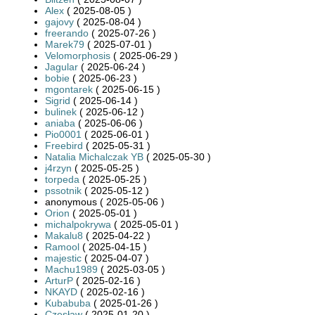
Alex
( 2025-08-05 )
gajovy
( 2025-08-04 )
freerando
( 2025-07-26 )
Marek79
( 2025-07-01 )
Velomorphosis
( 2025-06-29 )
Jagular
( 2025-06-24 )
bobie
( 2025-06-23 )
mgontarek
( 2025-06-15 )
Sigrid
( 2025-06-14 )
bulinek
( 2025-06-12 )
aniaba
( 2025-06-06 )
Pio0001
( 2025-06-01 )
Freebird
( 2025-05-31 )
Natalia Michalczak YB
( 2025-05-30 )
j4rzyn
( 2025-05-25 )
torpeda
( 2025-05-25 )
pssotnik
( 2025-05-12 )
anonymous ( 2025-05-06 )
Orion
( 2025-05-01 )
michalpokrywa
( 2025-05-01 )
Makalu8
( 2025-04-22 )
Ramool
( 2025-04-15 )
majestic
( 2025-04-07 )
Machu1989
( 2025-03-05 )
ArturP
( 2025-02-16 )
NKAYD
( 2025-02-16 )
Kubabuba
( 2025-01-26 )
Czesław
( 2025-01-20 )