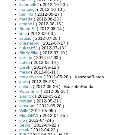
kjdomel52
( 2012-10-20 )
marcingt
( 2012-10-13 )
tomiKG
( 2012-09-27 )
magda
( 2012-08-23 )
octane1
( 2012-08-16 )
Beata.S.
( 2012-08-14 )
limit
( 2012-08-03 )
szucio
( 2012-07-25 )
chesteroni
( 2012-07-17 )
Łukasz83
( 2012-07-13 )
BinKaBike
( 2012-07-10 )
vertigo
( 2012-07-03 )
netka
( 2012-06-14 )
Lorek
( 2012-06-12 )
meak
( 2012-06-11 )
rowerzystka
( 2012-05-26 ) : KaszebeRunda
jewti
( 2012-05-26 )
sulbos
( 2012-05-26 ) : KaszebeRunda
Papa Smrf
( 2012-05-25 )
analityk
( 2012-05-22 )
romjan
( 2012-05-21 )
giovanni
( 2012-05-20 )
Wilk
( 2012-05-05 )
FlubGRVL
( 2012-04-25 )
olo
( 2012-04-24 )
Sebiq
( 2012-04-22 )
cinek
( 2012-04-22 )
Toff
( 2012-04-21 ) : H-43