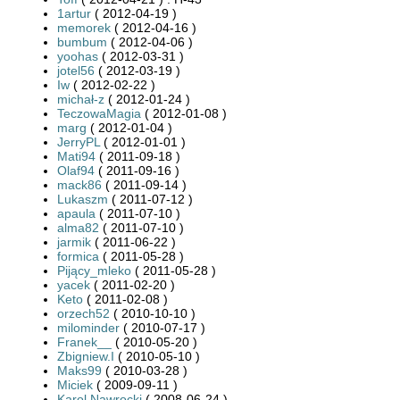
1artur
( 2012-04-19 )
memorek
( 2012-04-16 )
bumbum
( 2012-04-06 )
yoohas
( 2012-03-31 )
jotel56
( 2012-03-19 )
Iw
( 2012-02-22 )
michał-z
( 2012-01-24 )
TeczowaMagia
( 2012-01-08 )
marg
( 2012-01-04 )
JerryPL
( 2012-01-01 )
Mati94
( 2011-09-18 )
Olaf94
( 2011-09-16 )
mack86
( 2011-09-14 )
Lukaszm
( 2011-07-12 )
apaula
( 2011-07-10 )
alma82
( 2011-07-10 )
jarmik
( 2011-06-22 )
formica
( 2011-05-28 )
Pijący_mleko
( 2011-05-28 )
yacek
( 2011-02-20 )
Keto
( 2011-02-08 )
orzech52
( 2010-10-10 )
milominder
( 2010-07-17 )
Franek__
( 2010-05-20 )
Zbigniew.I
( 2010-05-10 )
Maks99
( 2010-03-28 )
Miciek
( 2009-09-11 )
Karol Nawrocki
( 2008-06-24 )