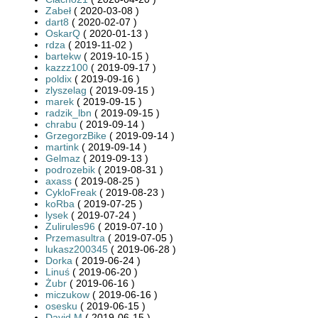
Zabeł
( 2020-03-08 )
dart8
( 2020-02-07 )
OskarQ
( 2020-01-13 )
rdza
( 2019-11-02 )
bartekw
( 2019-10-15 )
kazzz100
( 2019-09-17 )
poldix
( 2019-09-16 )
zlyszelag
( 2019-09-15 )
marek
( 2019-09-15 )
radzik_lbn
( 2019-09-15 )
chrabu
( 2019-09-14 )
GrzegorzBike
( 2019-09-14 )
martink
( 2019-09-14 )
Gelmaz
( 2019-09-13 )
podrozebik
( 2019-08-31 )
axass
( 2019-08-25 )
CykloFreak
( 2019-08-23 )
koRba
( 2019-07-25 )
lysek
( 2019-07-24 )
Zulirules96
( 2019-07-10 )
Przemasultra
( 2019-07-05 )
lukasz200345
( 2019-06-28 )
Dorka
( 2019-06-24 )
Linuś
( 2019-06-20 )
Żubr
( 2019-06-16 )
miczukow
( 2019-06-16 )
osesku
( 2019-06-15 )
David M
( 2019-06-15 )