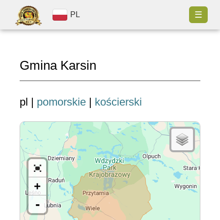
☰
PL
Gmina Karsin
pl |
pomorskie
|
kościerski
+
-