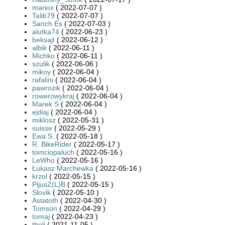
mariox
( 2022-07-07 )
Talib79
( 2022-07-07 )
Sanch Es
( 2022-07-03 )
alutka74
( 2022-06-23 )
beksajt
( 2022-06-12 )
albik
( 2022-06-11 )
Michko
( 2022-06-11 )
szulik
( 2022-06-06 )
mikoy
( 2022-06-04 )
rafalini
( 2022-06-04 )
pawrozik
( 2022-06-04 )
rowerowykraj
( 2022-06-04 )
Marek S
( 2022-06-04 )
ejdiaj
( 2022-06-04 )
miklosz
( 2022-05-31 )
suisse
( 2022-05-29 )
Ewa S.
( 2022-05-18 )
R. BikeRider
( 2022-05-17 )
tomciopaluch
( 2022-05-16 )
LeWho
( 2022-05-16 )
Łukasz Marchewka
( 2022-05-16 )
krzol
( 2022-05-15 )
PijusZ(L)B
( 2022-05-15 )
Slovik
( 2022-05-10 )
Astatoth
( 2022-04-30 )
Tomson
( 2022-04-29 )
tomaj
( 2022-04-23 )
theli
( 2021-11-05 )