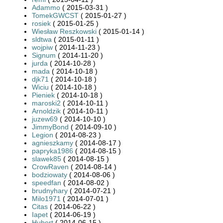
Adammo
( 2015-03-31 )
TomekGWCST
( 2015-01-27 )
rosiek
( 2015-01-25 )
Wiesław Reszkowski
( 2015-01-14 )
sldtwa
( 2015-01-11 )
wojpiw
( 2014-11-23 )
Signum
( 2014-11-20 )
jurda
( 2014-10-28 )
mada
( 2014-10-18 )
djk71
( 2014-10-18 )
Wiciu
( 2014-10-18 )
Pieniek
( 2014-10-18 )
maroski2
( 2014-10-11 )
Arnoldzik
( 2014-10-11 )
juzew69
( 2014-10-10 )
JimmyBond
( 2014-09-10 )
Legion
( 2014-08-23 )
agnieszkamy
( 2014-08-17 )
papryka1986
( 2014-08-15 )
slawek85
( 2014-08-15 )
CrowRaven
( 2014-08-14 )
bodziowaty
( 2014-08-06 )
speedfan
( 2014-08-02 )
brudnyhary
( 2014-07-21 )
Milo1971
( 2014-07-01 )
Citas
( 2014-06-22 )
Iapet
( 2014-06-19 )
Hubert
( 2014-06-15 )