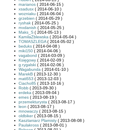
marianos
( 2014-06-15 )
xsadusx
( 2014-06-10 )
wozniaku
( 2014-06-04 )
grzebien
( 2014-05-29 )
ryshak
( 2014-05-25 )
mxdanish
( 2014-05-25 )
Maks_S
( 2014-05-13 )
KamilaZblewska
( 2014-05-04 )
TOMASZLEGA
( 2014-05-02 )
beduks
( 2014-04-08 )
miki150
( 2014-04-06 )
vagabond
( 2014-03-09 )
Księgowy
( 2014-02-09 )
g.rygalski
( 2014-02-06 )
Wagabunda
( 2014-01-10 )
MarekB
( 2013-12-30 )
mati553
( 2013-12-03 )
Ciacho85
( 2013-10-16 )
Robb
( 2013-09-30 )
erdeka
( 2013-09-04 )
emes
( 2013-08-19 )
przemekturysta
( 2013-08-17 )
leon
( 2013-08-17 )
mnowaczy
( 2013-08-15 )
oldbiker
( 2013-08-15 )
Kasztaniarz Plamisty
( 2013-08-08 )
Paulakross
( 2013-08-01 )
Polsson
( 2013-08-01 )