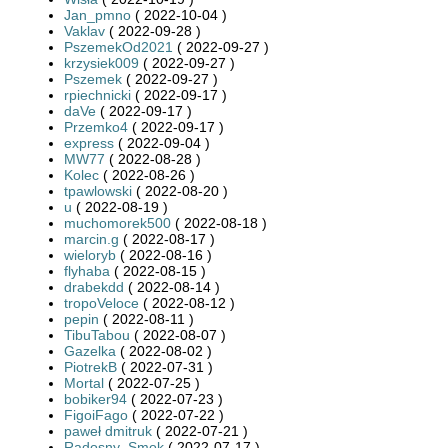
Jan_pmno
( 2022-10-04 )
Vaklav
( 2022-09-28 )
PszemekOd2021
( 2022-09-27 )
krzysiek009
( 2022-09-27 )
Pszemek
( 2022-09-27 )
rpiechnicki
( 2022-09-17 )
daVe
( 2022-09-17 )
Przemko4
( 2022-09-17 )
express
( 2022-09-04 )
MW77
( 2022-08-28 )
Kolec
( 2022-08-26 )
tpawlowski
( 2022-08-20 )
u
( 2022-08-19 )
muchomorek500
( 2022-08-18 )
marcin.g
( 2022-08-17 )
wieloryb
( 2022-08-16 )
flyhaba
( 2022-08-15 )
drabekdd
( 2022-08-14 )
tropoVeloce
( 2022-08-12 )
pepin
( 2022-08-11 )
TibuTabou
( 2022-08-07 )
Gazelka
( 2022-08-02 )
PiotrekB
( 2022-07-31 )
Mortal
( 2022-07-25 )
bobiker94
( 2022-07-23 )
FigoiFago
( 2022-07-22 )
paweł dmitruk
( 2022-07-21 )
Radosny_Smok
( 2022-07-17 )