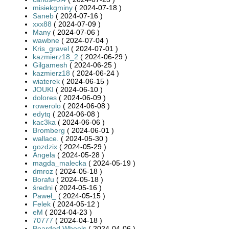
misiekgminy
( 2024-07-18 )
Saneb
( 2024-07-16 )
xxx88
( 2024-07-09 )
Many
( 2024-07-06 )
wawbne
( 2024-07-04 )
Kris_gravel
( 2024-07-01 )
kazmierz18_2
( 2024-06-29 )
Gilgamesh
( 2024-06-25 )
kazmierz18
( 2024-06-24 )
wiaterek
( 2024-06-15 )
JOUKI
( 2024-06-10 )
dolores
( 2024-06-09 )
rowerolo
( 2024-06-08 )
edytq
( 2024-06-08 )
kac3ka
( 2024-06-06 )
Bromberg
( 2024-06-01 )
wallace.
( 2024-05-30 )
gozdzix
( 2024-05-29 )
Angela
( 2024-05-28 )
magda_malecka
( 2024-05-19 )
dmroz
( 2024-05-18 )
Borafu
( 2024-05-18 )
średni
( 2024-05-16 )
Paweł_
( 2024-05-15 )
Felek
( 2024-05-12 )
eM
( 2024-04-23 )
70777
( 2024-04-18 )
Bearded.Wheels
( 2024-04-06 )