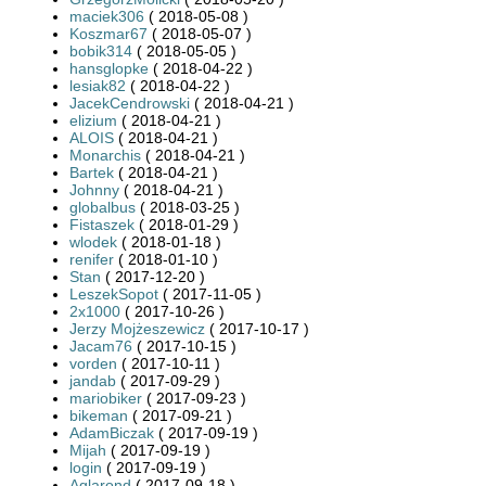
maciek306
( 2018-05-08 )
Koszmar67
( 2018-05-07 )
bobik314
( 2018-05-05 )
hansglopke
( 2018-04-22 )
lesiak82
( 2018-04-22 )
JacekCendrowski
( 2018-04-21 )
elizium
( 2018-04-21 )
ALOIS
( 2018-04-21 )
Monarchis
( 2018-04-21 )
Bartek
( 2018-04-21 )
Johnny
( 2018-04-21 )
globalbus
( 2018-03-25 )
Fistaszek
( 2018-01-29 )
wlodek
( 2018-01-18 )
renifer
( 2018-01-10 )
Stan
( 2017-12-20 )
LeszekSopot
( 2017-11-05 )
2x1000
( 2017-10-26 )
Jerzy Mojżeszewicz
( 2017-10-17 )
Jacam76
( 2017-10-15 )
vorden
( 2017-10-11 )
jandab
( 2017-09-29 )
mariobiker
( 2017-09-23 )
bikeman
( 2017-09-21 )
AdamBiczak
( 2017-09-19 )
Mijah
( 2017-09-19 )
login
( 2017-09-19 )
Aglarond
( 2017-09-18 )