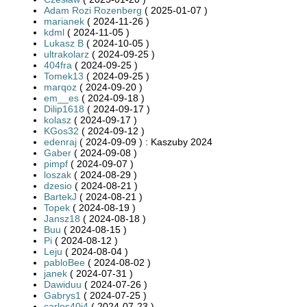
Adam Rozi Rozenberg
( 2025-01-07 )
marianek
( 2024-11-26 )
kdml
( 2024-11-05 )
Lukasz B
( 2024-10-05 )
ultrakolarz
( 2024-09-25 )
404fra
( 2024-09-25 )
Tomek13
( 2024-09-25 )
marqoz
( 2024-09-20 )
em__es
( 2024-09-18 )
Dilip1618
( 2024-09-17 )
kolasz
( 2024-09-17 )
KGos32
( 2024-09-12 )
edenraj
( 2024-09-09 ) : Kaszuby 2024
Gaber
( 2024-09-08 )
pimpf
( 2024-09-07 )
loszak
( 2024-08-29 )
dzesio
( 2024-08-21 )
BartekJ
( 2024-08-21 )
Topek
( 2024-08-19 )
Jansz18
( 2024-08-18 )
Buu
( 2024-08-15 )
Pi
( 2024-08-12 )
Leju
( 2024-08-04 )
pabloBee
( 2024-08-02 )
janek
( 2024-07-31 )
Dawiduu
( 2024-07-26 )
Gabrys1
( 2024-07-25 )
carlos40i4
( 2024-07-23 )