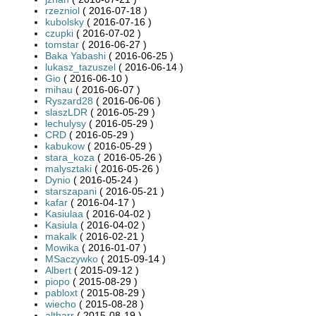
rzezniol
( 2016-07-18 )
kubolsky
( 2016-07-16 )
czupki
( 2016-07-02 )
tomstar
( 2016-06-27 )
Baka Yabashi
( 2016-06-25 )
lukasz_tazuszel
( 2016-06-14 )
Gio
( 2016-06-10 )
mihau
( 2016-06-07 )
Ryszard28
( 2016-06-06 )
slaszLDR
( 2016-05-29 )
lechulysy
( 2016-05-29 )
CRD
( 2016-05-29 )
kabukow
( 2016-05-29 )
stara_koza
( 2016-05-26 )
malysztaki
( 2016-05-26 )
Dynio
( 2016-05-24 )
starszapani
( 2016-05-21 )
kafar
( 2016-04-17 )
Kasiulaa
( 2016-04-02 )
Kasiula
( 2016-04-02 )
makalk
( 2016-02-21 )
Mowika
( 2016-01-07 )
MSaczywko
( 2015-09-14 )
Albert
( 2015-09-12 )
piopo
( 2015-08-29 )
pabloxt
( 2015-08-29 )
wiecho
( 2015-08-28 )
altharr
( 2015-08-19 )