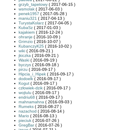
grzyb_tapetowy
( 2017-06-15 )
wsmolak
( 2017-06-03 )
penek1957
( 2017-05-28 )
maniu321
( 2017-04-13 )
TurystaKolarz
( 2017-04-05 )
KubaSz
( 2017-01-03 )
kajakiem
( 2016-12-24 )
ohranje
( 2016-10-09 )
Grimzio
( 2016-10-07 )
KubanczyK25
( 2016-10-02 )
wiki
( 2016-09-21 )
jkiczka
( 2016-09-21 )
Waski
( 2016-09-19 )
byczys
( 2016-09-18 )
pirzu
( 2016-09-17 )
Hipcia_i_Hipek
( 2016-09-17 )
dodoelk
( 2016-09-17 )
Kogut
( 2016-09-17 )
człowiek-dzik
( 2016-09-17 )
wojtulu
( 2016-09-17 )
endriu68
( 2016-09-17 )
mahnamahna
( 2016-09-03 )
Rumeks
( 2016-08-27 )
nazachod
( 2016-08-14 )
Mario
( 2016-08-13 )
pieciuk
( 2016-07-26 )
GregBar
( 2016-07-26 )
jznan
( 2016-07-21 )