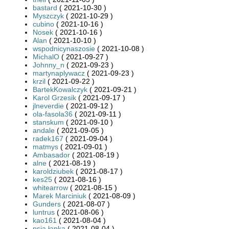
bastard
( 2021-10-30 )
Myszczyk
( 2021-10-29 )
cubino
( 2021-10-16 )
Nosek
( 2021-10-16 )
Alan
( 2021-10-10 )
wspodnicynaszosie
( 2021-10-08 )
MichalO
( 2021-09-27 )
Johnny_n
( 2021-09-23 )
martynaplywacz
( 2021-09-23 )
krzil
( 2021-09-22 )
BartekKowalczyk
( 2021-09-21 )
Karol Grzesik
( 2021-09-17 )
jlneverdie
( 2021-09-12 )
ola-fasola36
( 2021-09-11 )
stanskum
( 2021-09-10 )
andale
( 2021-09-05 )
radek167
( 2021-09-04 )
matmys
( 2021-09-01 )
Ambasador
( 2021-08-19 )
alne
( 2021-08-19 )
karoldziubek
( 2021-08-17 )
kes25
( 2021-08-16 )
whitearrow
( 2021-08-15 )
Marek Marciniuk
( 2021-08-09 )
Gunders
( 2021-08-07 )
luntrus
( 2021-08-06 )
kao161
( 2021-08-04 )
psia.łapka
( 2021-08-04 )