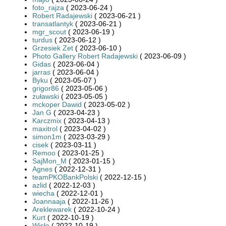
foto_rajza
( 2023-06-24 )
Robert Radajewski
( 2023-06-21 )
transatlantyk
( 2023-06-21 )
mgr_scout
( 2023-06-19 )
turdus
( 2023-06-12 )
Grzesiek Zet
( 2023-06-10 )
Photo Gallery Robert Radajewski
( 2023-06-09 )
Gidas
( 2023-06-04 )
jarras
( 2023-06-04 )
Byku
( 2023-05-07 )
grigor86
( 2023-05-06 )
żuławski
( 2023-05-05 )
mckoper Dawid
( 2023-05-02 )
Jan G
( 2023-04-23 )
Karczmix
( 2023-04-13 )
maxitrol
( 2023-04-02 )
simon1m
( 2023-03-29 )
cisek
( 2023-03-11 )
Remoo
( 2023-01-25 )
SajMon_M
( 2023-01-15 )
Agnes
( 2022-12-31 )
teamPKOBankPolski
( 2022-12-15 )
azlid
( 2022-12-03 )
wiecha
( 2022-12-01 )
Joannaaja
( 2022-11-26 )
Areklewarek
( 2022-10-24 )
Kurt
( 2022-10-19 )
Wisła
( 2022-10-19 )