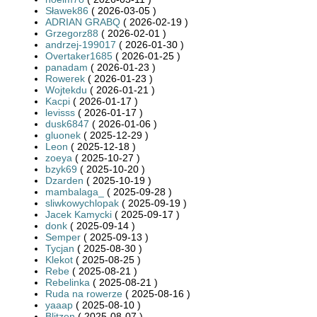
Sławek86
( 2026-03-05 )
ADRIAN GRABQ
( 2026-02-19 )
Grzegorz88
( 2026-02-01 )
andrzej-199017
( 2026-01-30 )
Overtaker1685
( 2026-01-25 )
panadam
( 2026-01-23 )
Rowerek
( 2026-01-23 )
Wojtekdu
( 2026-01-21 )
Kacpi
( 2026-01-17 )
levisss
( 2026-01-17 )
dusk6847
( 2026-01-06 )
gluonek
( 2025-12-29 )
Leon
( 2025-12-18 )
zoeya
( 2025-10-27 )
bzyk69
( 2025-10-20 )
Dzarden
( 2025-10-19 )
mambalaga_
( 2025-09-28 )
sliwkowychlopak
( 2025-09-19 )
Jacek Kamycki
( 2025-09-17 )
donk
( 2025-09-14 )
Semper
( 2025-09-13 )
Tycjan
( 2025-08-30 )
Klekot
( 2025-08-25 )
Rebe
( 2025-08-21 )
Rebelinka
( 2025-08-21 )
Ruda na rowerze
( 2025-08-16 )
yaaap
( 2025-08-10 )
Blitzen
( 2025-08-07 )