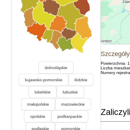
Szczegóły
Powierzchnia: 
dolnośląskie
Liczba mieszka
Numery rejestra
kujawsko-pomorskie
łódzkie
lubelskie
lubuskie
małopolskie
mazowieckie
Zaliczyl
opolskie
podkarpackie
podlaskie
pomorskie