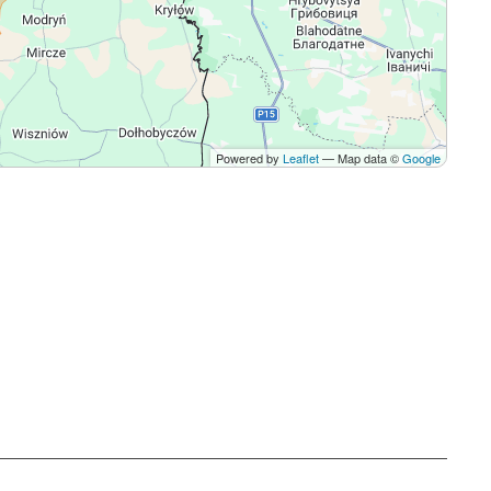
Powered by
Leaflet
— Map data ©
Google