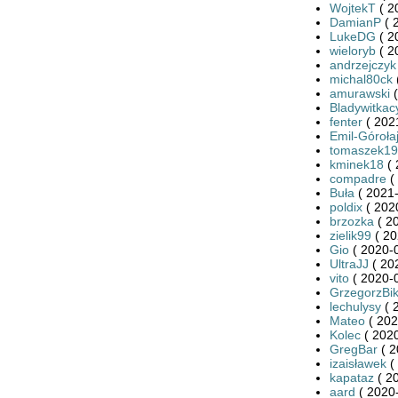
WojtekT
( 2
DamianP
( 
LukeDG
( 2
wieloryb
( 2
andrzejczyk
michal80ck
amurawski
(
Bladywitkac
fenter
( 202
Emil-Góroła
tomaszek19
kminek18
( 
compadre
(
Buła
( 2021-
poldix
( 202
brzozka
( 2
zielik99
( 20
Gio
( 2020-0
UltraJJ
( 20
vito
( 2020-0
GrzegorzBi
lechulysy
( 
Mateo
( 202
Kolec
( 2020
GregBar
( 2
izaisławek
(
kapataz
( 2
aard
( 2020-