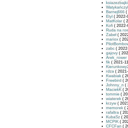
ksiazezbajk
Watykańczy
Barnej666
(
Etyl
( 2022-
MatKolar
( 
Kofi
( 2022-
Ruda na ro
Zabeł
( 2022
mariox
( 20
PilotBombo
zabc
( 2022
gajovy
( 202
Arek_rower
fik
( 2021-11
Kierunkowy
rdza
( 2021-
Kwabiak
( 2
Freebird
( 2
Johnny_n
( 
MaciekK
( 2
tommie
( 20
wiaterek
( 2
krzyw
( 2021
memorek
( 
rafaltra
( 20
KubaSz
( 20
MCPIK
( 20
CFCFan
( 2