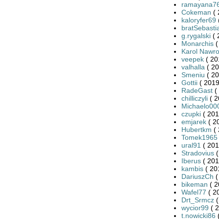
ramayana7
Cokeman
( 
kaloryfer69
bratSebasti
g.rygalski
( 
Monarchis
(
Karol Nawro
veepek
( 20
valhalla
( 20
Smeniu
( 20
Gottii
( 2019
RadeGast
(
chilliczyli
( 2
Michaelo00
czupki
( 201
emjarek
( 2
Hubertkm
( 
Tomek1965
ural91
( 201
Stradovius
(
Iberus
( 201
kambis
( 20
DariuszCh
(
bikeman
( 2
Wafel77
( 2
Drt_Srmcz
(
wycior99
( 2
t.nowicki86
(