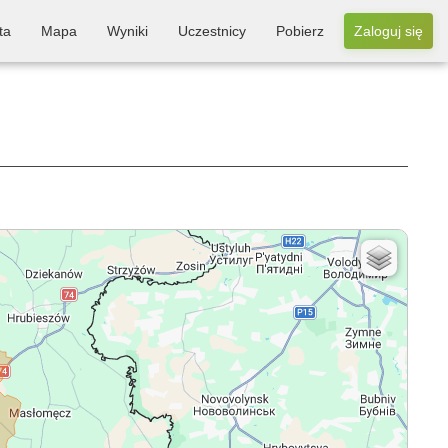
ta
Mapa
Wyniki
Uczestnicy
Pobierz
Zaloguj się