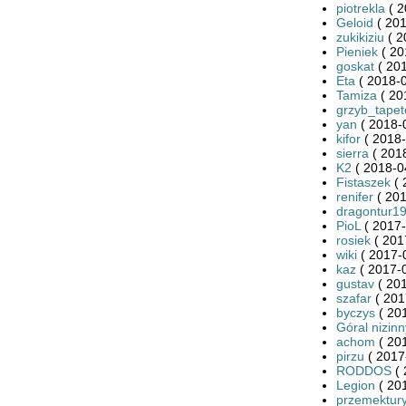
piotrekla
( 2
Geloid
( 201
zukikiziu
( 2
Pieniek
( 20
goskat
( 201
Eta
( 2018-0
Tamiza
( 20
grzyb_tape
yan
( 2018-
kifor
( 2018-
sierra
( 2018
K2
( 2018-0
Fistaszek
( 
renifer
( 201
dragontur1
PioL
( 2017-
rosiek
( 201
wiki
( 2017-
kaz
( 2017-0
gustav
( 201
szafar
( 201
byczys
( 20
Góral nizinn
achom
( 20
pirzu
( 2017
RODDOS
( 
Legion
( 201
przemektury