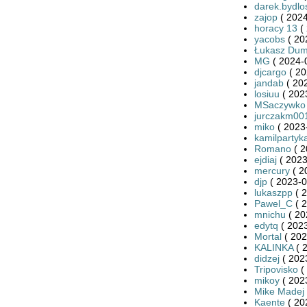
darek.bydlo
zajop
( 2024
horacy 13
( 
yacobs
( 20
Łukasz Dum
MG
( 2024-
djcargo
( 20
jandab
( 20
losiuu
( 202
MSaczywko
jurczakm00
miko
( 2023
kamilpartyk
Romano
( 2
ejdiaj
( 2023
mercury
( 2
djp
( 2023-0
lukaszpp
( 2
Pawel_C
( 2
mnichu
( 20
edytq
( 2023
Mortal
( 202
KALINKA
( 
didzej
( 202
Tripovisko
(
mikoy
( 202
Mike Madej
Kaente
( 20