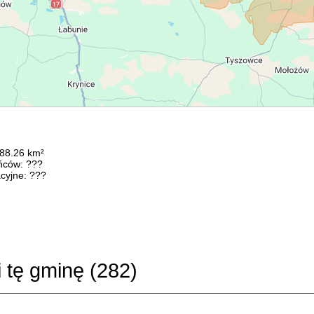
188.26 km²
ńców: ???
cyjne: ???
i tę gminę (
282
)