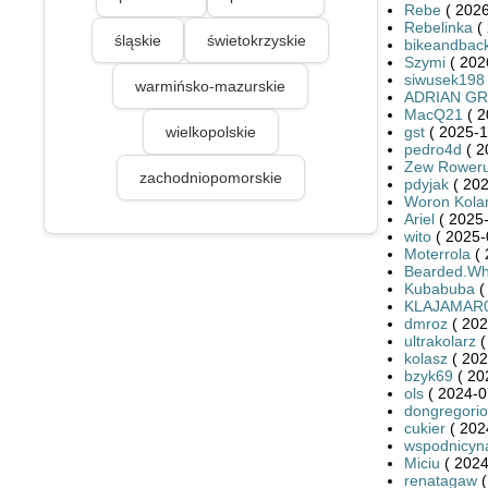
Rebe
( 2026
Rebelinka
( 
śląskie
świetokrzyskie
bikeandbac
Szymi
( 202
siwusek198
warmińsko-mazurskie
ADRIAN G
MacQ21
( 2
wielkopolskie
gst
( 2025-1
pedro4d
( 2
Zew Rower
zachodniopomorskie
pdyjak
( 202
Woron Kola
Ariel
( 2025-
wito
( 2025-
Moterrola
( 
Bearded.Wh
Kubabuba
(
KLAJAMAR
dmroz
( 202
ultrakolarz
(
kolasz
( 202
bzyk69
( 20
ols
( 2024-0
dongregorio
cukier
( 202
wspodnicyn
Miciu
( 2024
renatagaw
(