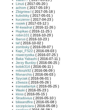
Linuś
( 2017-05-20 )
achom
( 2017-05-19 )
Zbigniew.I
( 2017-05-18 )
kubolsky
( 2017-05-01 )
kuczerov
( 2017-04-23 )
rosiek
( 2017-03-12 )
M-kwadrat
( 2016-11-26 )
Hupikao
( 2016-11-25 )
robin101
( 2016-10-29 )
Iberus
( 2016-10-23 )
taf
( 2016-10-02 )
zombsky
( 2016-09-07 )
Kapi_FS22
( 2016-09-03 )
rowerzystka
( 2016-07-25 )
Baka Yabashi
( 2016-07-11 )
Jerzy Burdzy
( 2016-06-25 )
bobik314
( 2016-06-11 )
miloszk92
( 2016-06-09 )
Monarchis
( 2016-06-03 )
Szyciak
( 2016-06-01 )
z3waza
( 2016-05-26 )
transatlantyk
( 2016-05-25 )
Waski
( 2016-05-23 )
kloss
( 2016-05-15 )
Stradovius
( 2016-05-10 )
bikeandfire
( 2016-05-08 )
szczęściara
( 2016-05-08 )
czerkaw
( 2016-05-08 )