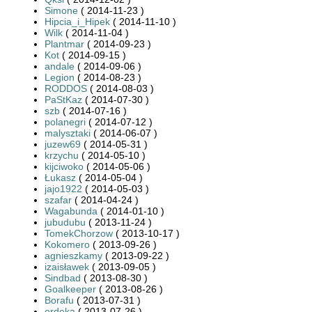
Simone
( 2014-11-23 )
Hipcia_i_Hipek
( 2014-11-10 )
Wilk
( 2014-11-04 )
Plantmar
( 2014-09-23 )
Kot
( 2014-09-15 )
andale
( 2014-09-06 )
Legion
( 2014-08-23 )
RODDOS
( 2014-08-03 )
PaStKaz
( 2014-07-30 )
szb
( 2014-07-16 )
polanegri
( 2014-07-12 )
malysztaki
( 2014-06-07 )
juzew69
( 2014-05-31 )
krzychu
( 2014-05-10 )
kijciwoko
( 2014-05-06 )
Łukasz
( 2014-05-04 )
jajo1922
( 2014-05-03 )
szafar
( 2014-04-24 )
Wagabunda
( 2014-01-10 )
jubudubu
( 2013-11-24 )
TomekChorzow
( 2013-10-17 )
Kokomero
( 2013-09-26 )
agnieszkamy
( 2013-09-22 )
izaisławek
( 2013-09-05 )
Sindbad
( 2013-08-30 )
Goalkeeper
( 2013-08-26 )
Borafu
( 2013-07-31 )
erdeka
( 2013-07-26 )