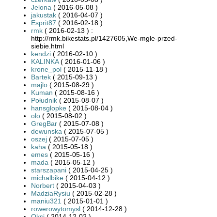
Jelona
( 2016-05-08 )
jakustak
( 2016-04-07 )
Esprit87
( 2016-02-18 )
rmk
( 2016-02-13 ) :
http://rmk.bikestats.pl/1427605,We-mgle-przed-
siebie.html
kendzi
( 2016-02-10 )
KALINKA
( 2016-01-06 )
krone_pol
( 2015-11-18 )
Bartek
( 2015-09-13 )
majlo
( 2015-08-29 )
Kuman
( 2015-08-16 )
Południk
( 2015-08-07 )
hansglopke
( 2015-08-04 )
olo
( 2015-08-02 )
GregBar
( 2015-07-08 )
dewunska
( 2015-07-05 )
oszej
( 2015-07-05 )
kaha
( 2015-05-18 )
emes
( 2015-05-16 )
mada
( 2015-05-12 )
starszapani
( 2015-04-25 )
michalbike
( 2015-04-12 )
Norbert
( 2015-04-03 )
MadziaRysiu
( 2015-02-28 )
maniu321
( 2015-01-01 )
rowerowytomysl
( 2014-12-28 )
Qksi
( 2014-12-02 )