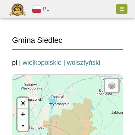
☰
PL
Gmina Siedlec
pl |
wielkopolskie
|
wolsztyński
+
-