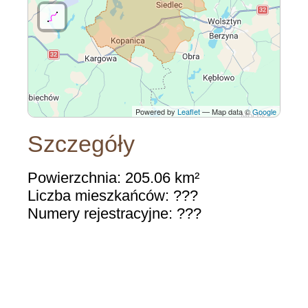
Powered by
Leaflet
— Map data ©
Google
Szczegóły
Powierzchnia: 205.06 km²
Liczba mieszkańców: ???
Numery rejestracyjne: ???