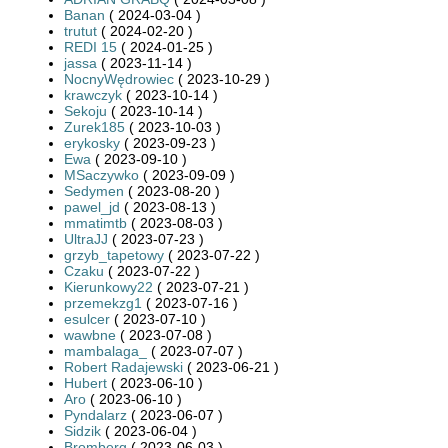
Banan
( 2024-03-04 )
trutut
( 2024-02-20 )
REDI 15
( 2024-01-25 )
jassa
( 2023-11-14 )
NocnyWędrowiec
( 2023-10-29 )
krawczyk
( 2023-10-14 )
Sekoju
( 2023-10-14 )
Zurek185
( 2023-10-03 )
erykosky
( 2023-09-23 )
Ewa
( 2023-09-10 )
MSaczywko
( 2023-09-09 )
Sedymen
( 2023-08-20 )
pawel_jd
( 2023-08-13 )
mmatimtb
( 2023-08-03 )
UltraJJ
( 2023-07-23 )
grzyb_tapetowy
( 2023-07-22 )
Czaku
( 2023-07-22 )
Kierunkowy22
( 2023-07-21 )
przemekzg1
( 2023-07-16 )
esulcer
( 2023-07-10 )
wawbne
( 2023-07-08 )
mambalaga_
( 2023-07-07 )
Robert Radajewski
( 2023-06-21 )
Hubert
( 2023-06-10 )
Aro
( 2023-06-10 )
Pyndalarz
( 2023-06-07 )
Sidzik
( 2023-06-04 )
Bromberg
( 2023-06-03 )