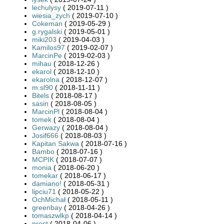
lechulysy
( 2019-07-11 )
wiesia_zych
( 2019-07-10 )
Cokeman
( 2019-05-29 )
g.rygalski
( 2019-05-01 )
miki203
( 2019-04-03 )
Kamilos97
( 2019-02-07 )
MarcinPe
( 2019-02-03 )
mihau
( 2018-12-26 )
ekarol
( 2018-12-10 )
ekarolna
( 2018-12-07 )
m.sl90
( 2018-11-11 )
Bitels
( 2018-08-17 )
sasin
( 2018-08-05 )
MarcinPl
( 2018-08-04 )
tomek
( 2018-08-04 )
Gerwazy
( 2018-08-04 )
Josif666
( 2018-08-03 )
Kapitan Sakwa
( 2018-07-16 )
Bambo
( 2018-07-16 )
MCPIK
( 2018-07-07 )
monia
( 2018-06-20 )
tomekar
( 2018-06-17 )
damiano!
( 2018-05-31 )
lipciu71
( 2018-05-22 )
OchMichał
( 2018-05-11 )
greenbay
( 2018-04-26 )
tomaszwlkp
( 2018-04-14 )
prost
( 2018-04-06 )