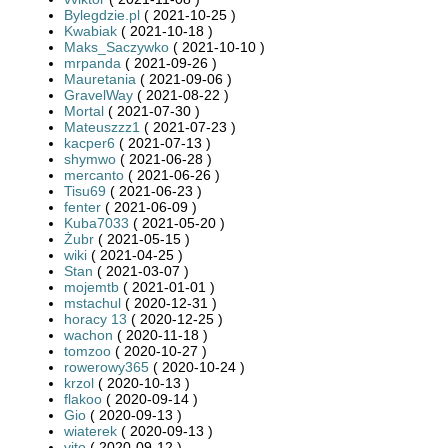
Bylegdzie.pl
( 2021-10-25 )
Kwabiak
( 2021-10-18 )
Maks_Saczywko
( 2021-10-10 )
mrpanda
( 2021-09-26 )
Mauretania
( 2021-09-06 )
GravelWay
( 2021-08-22 )
Mortal
( 2021-07-30 )
Mateuszzz1
( 2021-07-23 )
kacper6
( 2021-07-13 )
shymwo
( 2021-06-28 )
mercanto
( 2021-06-26 )
Tisu69
( 2021-06-23 )
fenter
( 2021-06-09 )
Kuba7033
( 2021-05-20 )
Żubr
( 2021-05-15 )
wiki
( 2021-04-25 )
Stan
( 2021-03-07 )
mojemtb
( 2021-01-01 )
mstachul
( 2020-12-31 )
horacy 13
( 2020-12-25 )
wachon
( 2020-11-18 )
tomzoo
( 2020-10-27 )
rowerowy365
( 2020-10-24 )
krzol
( 2020-10-13 )
flakoo
( 2020-09-14 )
Gio
( 2020-09-13 )
wiaterek
( 2020-09-13 )
vito
( 2020-09-12 )