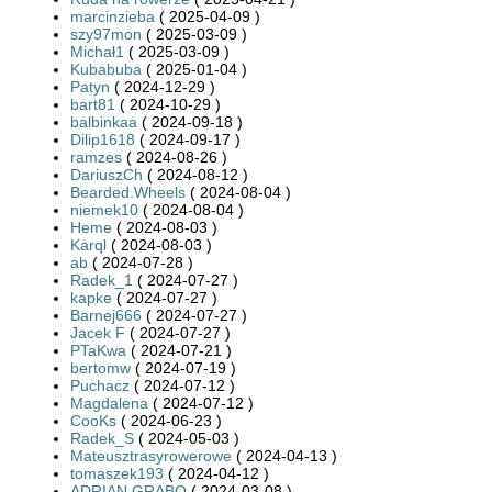
marcinzieba
( 2025-04-09 )
szy97mon
( 2025-03-09 )
Michał1
( 2025-03-09 )
Kubabuba
( 2025-01-04 )
Patyn
( 2024-12-29 )
bart81
( 2024-10-29 )
balbinkaa
( 2024-09-18 )
Dilip1618
( 2024-09-17 )
ramzes
( 2024-08-26 )
DariuszCh
( 2024-08-12 )
Bearded.Wheels
( 2024-08-04 )
niemek10
( 2024-08-04 )
Heme
( 2024-08-03 )
Karql
( 2024-08-03 )
ab
( 2024-07-28 )
Radek_1
( 2024-07-27 )
kapke
( 2024-07-27 )
Barnej666
( 2024-07-27 )
Jacek F
( 2024-07-27 )
PTaKwa
( 2024-07-21 )
bertomw
( 2024-07-19 )
Puchacz
( 2024-07-12 )
Magdalena
( 2024-07-12 )
CooKs
( 2024-06-23 )
Radek_S
( 2024-05-03 )
Mateusztrasyrowerowe
( 2024-04-13 )
tomaszek193
( 2024-04-12 )
ADRIAN GRABQ
( 2024-03-08 )