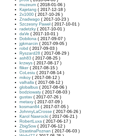
muzeum
( 2018-01-06 )
Kajetang
( 2017-12-18 )
2x1000
( 2017-10-26 )
Znadwago
( 2017-10-23 )
Szczesny Paweł
( 2017-10-01 )
radetzky
( 2017-10-01 )
daVe
( 2017-10-01 )
Dobilona
( 2017-09-07 )
jgkmarcin
( 2017-09-05 )
robd
( 2017-09-03 )
Ryszard28
( 2017-08-29 )
ash83
( 2017-08-25 )
krzwys
( 2017-08-17 )
fliker
( 2017-08-15 )
CoLesiu
( 2017-08-14 )
mikoy
( 2017-08-12 )
valhalla
( 2017-08-12 )
globalbus
( 2017-08-06 )
bodziowaty
( 2017-08-03 )
gustav
( 2017-07-26 )
metaxy
( 2017-07-09 )
kosman84
( 2017-07-05 )
JohnnyLaCrosse
( 2017-06-26 )
Karol Nawrocki
( 2017-06-21 )
RobertLuxa
( 2017-06-17 )
ZbigSow
( 2017-06-12 )
DzastinaPoznan
( 2017-06-03 )
Wafel77
( 2017-05-25 )