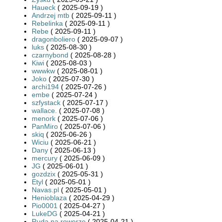
Haueck
( 2025-09-19 )
Andrzej mtb
( 2025-09-11 )
Rebelinka
( 2025-09-11 )
Rebe
( 2025-09-11 )
dragonboliero
( 2025-09-07 )
luks
( 2025-08-30 )
czarnybond
( 2025-08-28 )
Kiwi
( 2025-08-03 )
wwwkw
( 2025-08-01 )
Joko
( 2025-07-30 )
archi194
( 2025-07-26 )
embe
( 2025-07-24 )
szfystack
( 2025-07-17 )
wallace.
( 2025-07-08 )
menork
( 2025-07-06 )
PanMiro
( 2025-07-06 )
skiq
( 2025-06-26 )
Wiciu
( 2025-06-21 )
Dany
( 2025-06-13 )
mercury
( 2025-06-09 )
JG
( 2025-06-01 )
gozdzix
( 2025-05-31 )
Etyl
( 2025-05-01 )
Navas.pl
( 2025-05-01 )
Henioblaza
( 2025-04-29 )
Pio0001
( 2025-04-27 )
LukeDG
( 2025-04-21 )
Ruda na rowerze
( 2025-04-21 )