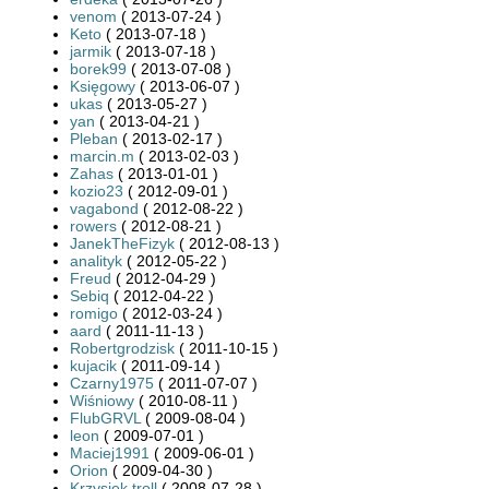
venom
( 2013-07-24 )
Keto
( 2013-07-18 )
jarmik
( 2013-07-18 )
borek99
( 2013-07-08 )
Księgowy
( 2013-06-07 )
ukas
( 2013-05-27 )
yan
( 2013-04-21 )
Pleban
( 2013-02-17 )
marcin.m
( 2013-02-03 )
Zahas
( 2013-01-01 )
kozio23
( 2012-09-01 )
vagabond
( 2012-08-22 )
rowers
( 2012-08-21 )
JanekTheFizyk
( 2012-08-13 )
analityk
( 2012-05-22 )
Freud
( 2012-04-29 )
Sebiq
( 2012-04-22 )
romigo
( 2012-03-24 )
aard
( 2011-11-13 )
Robertgrodzisk
( 2011-10-15 )
kujacik
( 2011-09-14 )
Czarny1975
( 2011-07-07 )
Wiśniowy
( 2010-08-11 )
FlubGRVL
( 2009-08-04 )
leon
( 2009-07-01 )
Maciej1991
( 2009-06-01 )
Orion
( 2009-04-30 )
Krzysiek troll
( 2008-07-28 )