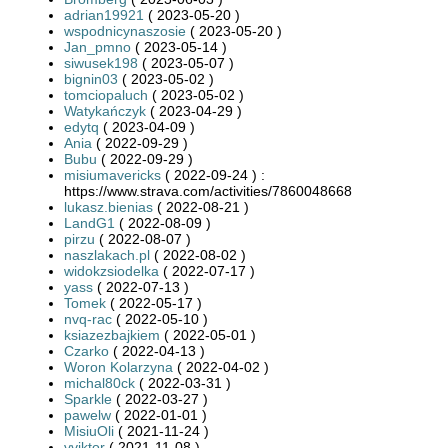
adrian19921
( 2023-05-20 )
wspodnicynaszosie
( 2023-05-20 )
Jan_pmno
( 2023-05-14 )
siwusek198
( 2023-05-07 )
bignin03
( 2023-05-02 )
tomciopaluch
( 2023-05-02 )
Watykańczyk
( 2023-04-29 )
edytq
( 2023-04-09 )
Ania
( 2022-09-29 )
Bubu
( 2022-09-29 )
misiumavericks
( 2022-09-24 ) :
https://www.strava.com/activities/7860048668
lukasz.bienias
( 2022-08-21 )
LandG1
( 2022-08-09 )
pirzu
( 2022-08-07 )
naszlakach.pl
( 2022-08-02 )
widokzsiodelka
( 2022-07-17 )
yass
( 2022-07-13 )
Tomek
( 2022-05-17 )
nvq-rac
( 2022-05-10 )
ksiazezbajkiem
( 2022-05-01 )
Czarko
( 2022-04-13 )
Woron Kolarzyna
( 2022-04-02 )
michal80ck
( 2022-03-31 )
Sparkle
( 2022-03-27 )
pawelw
( 2022-01-01 )
MisiuOli
( 2021-11-24 )
vviktor
( 2021-11-08 )