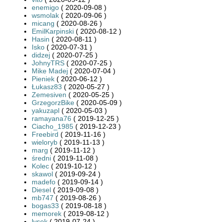
enemigo
( 2020-09-08 )
wsmolak
( 2020-09-06 )
micang
( 2020-08-26 )
EmilKarpinski
( 2020-08-12 )
Hasin
( 2020-08-11 )
Isko
( 2020-07-31 )
didzej
( 2020-07-25 )
JohnyTRS
( 2020-07-25 )
Mike Madej
( 2020-07-04 )
Pieniek
( 2020-06-12 )
Łukasz83
( 2020-05-27 )
Zemesiven
( 2020-05-25 )
GrzegorzBike
( 2020-05-09 )
yakuzapl
( 2020-05-03 )
ramayana76
( 2019-12-25 )
Ciacho_1985
( 2019-12-23 )
Freebird
( 2019-11-16 )
wieloryb
( 2019-11-13 )
marg
( 2019-11-12 )
średni
( 2019-11-08 )
Kolec
( 2019-10-12 )
skawol
( 2019-09-24 )
madefo
( 2019-09-14 )
Diesel
( 2019-09-08 )
mb747
( 2019-08-26 )
bogas33
( 2019-08-18 )
memorek
( 2019-08-12 )
lysek
( 2019-07-24 )