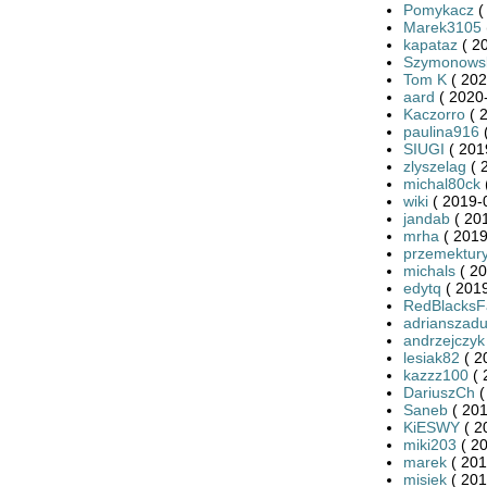
Pomykacz
(
Marek3105
kapataz
( 2
Szymonows
Tom K
( 202
aard
( 2020-
Kaczorro
( 
paulina916
(
SIUGI
( 201
zlyszelag
( 
michal80ck
wiki
( 2019-
jandab
( 20
mrha
( 2019
przemektury
michals
( 20
edytq
( 2019
RedBlacksF
adrianszadu
andrzejczyk
lesiak82
( 2
kazzz100
( 
DariuszCh
(
Saneb
( 201
KiESWY
( 2
miki203
( 20
marek
( 201
misiek
( 201