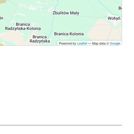
Powered by
Leaflet
— Map data ©
Google