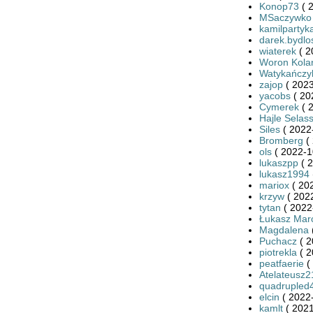
Konop73
( 
MSaczywko
kamilpartyk
darek.bydlo
wiaterek
( 2
Woron Kola
Watykańczy
zajop
( 2023
yacobs
( 20
Cymerek
( 
Hajle Selass
Siles
( 2022
Bromberg
( 
ols
( 2022-1
lukaszpp
( 2
lukasz1994
mariox
( 20
krzyw
( 2022
tytan
( 2022
Łukasz Mar
Magdalena
Puchacz
( 2
piotrekla
( 2
peatfaerie
(
Atelateusz2
quadrupled
elcin
( 2022-
kamlt
( 2021