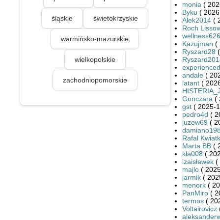
monia
( 202
Byku
( 2026
śląskie
świetokrzyskie
Alek2014
( 
Roch Lissow
wellness62
warmińsko-mazurskie
Kazujman
( 
Ryszard28
(
wielkopolskie
Ryszard201
experience
andale
( 20
zachodniopomorskie
latant
( 2026
HISTERIA_
Gonczara
( 
gst
( 2025-1
pedro4d
( 2
juzew69
( 2
damiano19
Rafal Kwiat
Marta BB
( 
kla008
( 202
izaisławek
(
majlo
( 2025
jarmik
( 202
menork
( 20
PanMiro
( 2
termos
( 20
Voltairovicz
aleksander