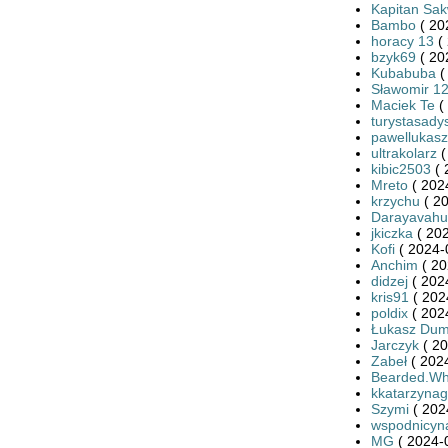
Kapitan Sa
Bambo
( 20
horacy 13
( 
bzyk69
( 20
Kubabuba
(
Sławomir 1
Maciek Te
(
turystasady
pawellukasz
ultrakolarz
(
kibic2503
( 
Mreto
( 202
krzychu
( 20
Darayavahu
jkiczka
( 202
Kofi
( 2024-
Anchim
( 20
didzej
( 202
kris91
( 202
poldix
( 202
Łukasz Dum
Jarczyk
( 20
Zabeł
( 2024
Bearded.Wh
kkatarzynag
Szymi
( 202
wspodnicyn
MG
( 2024-