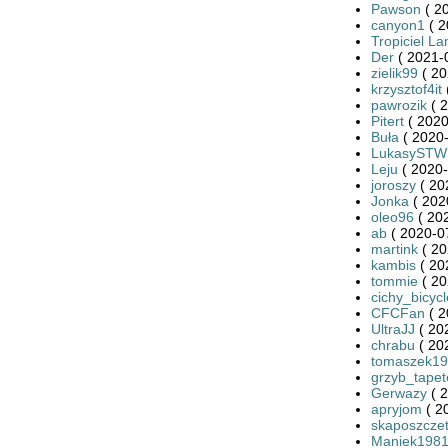
Pawson
( 2
canyon1
( 2
Tropiciel L
Der
( 2021-
zielik99
( 20
krzysztof4it
pawrozik
( 2
Pitert
( 2020
Buła
( 2020-
LukasySTW
Leju
( 2020-
joroszy
( 20
Jonka
( 202
oleo96
( 20
ab
( 2020-0
martink
( 20
kambis
( 20
tommie
( 20
cichy_bicycl
CFCFan
( 2
UltraJJ
( 20
chrabu
( 20
tomaszek19
grzyb_tape
Gerwazy
( 2
apryjom
( 2
skaposzcze
Maniek198