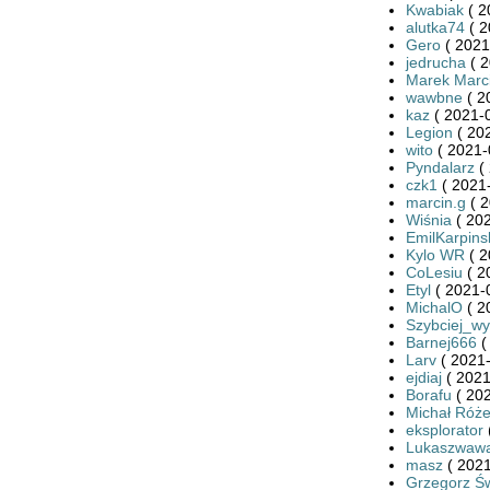
Kwabiak
( 2
alutka74
( 2
Gero
( 2021
jedrucha
( 2
Marek Marci
wawbne
( 2
kaz
( 2021-0
Legion
( 20
wito
( 2021-
Pyndalarz
( 
czk1
( 2021-
marcin.g
( 2
Wiśnia
( 202
EmilKarpins
Kylo WR
( 2
CoLesiu
( 2
Etyl
( 2021-
MichalO
( 2
Szybciej_wy
Barnej666
(
Larv
( 2021-
ejdiaj
( 2021
Borafu
( 202
Michał Róże
eksplorator
Lukaszwaw
masz
( 2021
Grzegorz Św