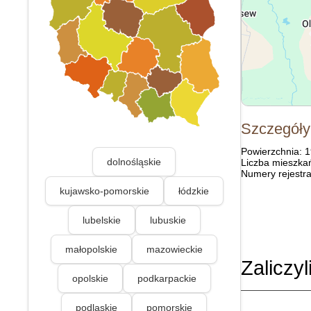
Szczegóły
Powierzchnia: 
dolnośląskie
Liczba mieszka
Numery rejestra
kujawsko-pomorskie
łódzkie
lubelskie
lubuskie
małopolskie
mazowieckie
Zaliczyl
opolskie
podkarpackie
podlaskie
pomorskie