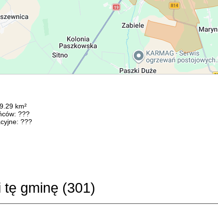
19.29 km²
ńców: ???
cyjne: ???
i tę gminę (
301
)