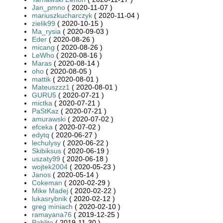
Jan_pmno
( 2020-11-07 )
mariuszkucharczyk
( 2020-11-04 )
zielik99
( 2020-10-15 )
Ma_rysia
( 2020-09-03 )
Eder
( 2020-08-26 )
micang
( 2020-08-26 )
LeWho
( 2020-08-16 )
Maras
( 2020-08-14 )
oho
( 2020-08-05 )
mattik
( 2020-08-01 )
Mateuszzz1
( 2020-08-01 )
GURU5
( 2020-07-21 )
mictka
( 2020-07-21 )
PaStKaz
( 2020-07-21 )
amurawski
( 2020-07-02 )
efceka
( 2020-07-02 )
edytq
( 2020-06-27 )
lechulysy
( 2020-06-22 )
Skibiksus
( 2020-06-19 )
uszaty99
( 2020-06-18 )
wojtek2004
( 2020-05-23 )
Janos
( 2020-05-14 )
Cokeman
( 2020-02-29 )
Mike Madej
( 2020-02-22 )
lukasrybnik
( 2020-02-12 )
greg miniach
( 2020-02-10 )
ramayana76
( 2019-12-25 )
Pablito
( 2019-11-30 )