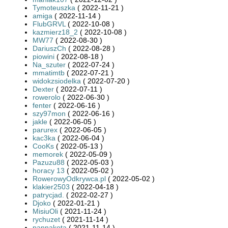
Tymoteuszka
( 2022-11-21 )
amiga
( 2022-11-14 )
FlubGRVL
( 2022-10-08 )
kazmierz18_2
( 2022-10-08 )
MW77
( 2022-08-30 )
DariuszCh
( 2022-08-28 )
piowini
( 2022-08-18 )
Na_szuter
( 2022-07-24 )
mmatimtb
( 2022-07-21 )
widokzsiodelka
( 2022-07-20 )
Dexter
( 2022-07-11 )
rowerolo
( 2022-06-30 )
fenter
( 2022-06-16 )
szy97mon
( 2022-06-16 )
jakle
( 2022-06-05 )
parurex
( 2022-06-05 )
kac3ka
( 2022-06-04 )
CooKs
( 2022-05-13 )
memorek
( 2022-05-09 )
Pazuzu88
( 2022-05-03 )
horacy 13
( 2022-05-02 )
RowerowyOdkrywca.pl
( 2022-05-02 )
klakier2503
( 2022-04-18 )
patrycjad.
( 2022-02-27 )
Djoko
( 2022-01-21 )
MisiuOli
( 2021-11-24 )
rychuzet
( 2021-11-14 )
pannakota
( 2021-11-14 )