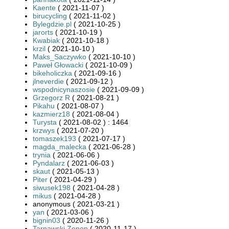
Kaente
( 2021-11-07 )
birucycling
( 2021-11-02 )
Bylegdzie.pl
( 2021-10-25 )
jarorts
( 2021-10-19 )
Kwabiak
( 2021-10-18 )
krzil
( 2021-10-10 )
Maks_Saczywko
( 2021-10-10 )
Paweł Głowacki
( 2021-10-09 )
bikeholiczka
( 2021-09-16 )
jlneverdie
( 2021-09-12 )
wspodnicynaszosie
( 2021-09-09 )
Grzegorz R
( 2021-08-21 )
Pikahu
( 2021-08-07 )
kazmierz18
( 2021-08-04 )
Turysta
( 2021-08-02 ) : 1464
krzwys
( 2021-07-20 )
tomaszek193
( 2021-07-17 )
magda_malecka
( 2021-06-28 )
trynia
( 2021-06-06 )
Pyndalarz
( 2021-06-03 )
skaut
( 2021-05-13 )
Piter
( 2021-04-29 )
siwusek198
( 2021-04-28 )
mikus
( 2021-04-28 )
anonymous ( 2021-03-21 )
yan
( 2021-03-06 )
bignin03
( 2020-11-26 )
Tarnawski Zenon
( 2020-11-17 )