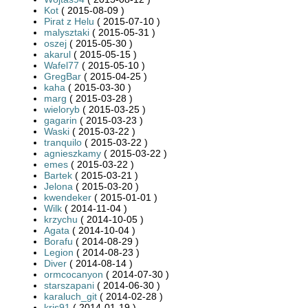
Kot
( 2015-08-09 )
Pirat z Helu
( 2015-07-10 )
malysztaki
( 2015-05-31 )
oszej
( 2015-05-30 )
akarul
( 2015-05-15 )
Wafel77
( 2015-05-10 )
GregBar
( 2015-04-25 )
kaha
( 2015-03-30 )
marg
( 2015-03-28 )
wieloryb
( 2015-03-25 )
gagarin
( 2015-03-23 )
Waski
( 2015-03-22 )
tranquilo
( 2015-03-22 )
agnieszkamy
( 2015-03-22 )
emes
( 2015-03-22 )
Bartek
( 2015-03-21 )
Jelona
( 2015-03-20 )
kwendeker
( 2015-01-01 )
Wilk
( 2014-11-04 )
krzychu
( 2014-10-05 )
Agata
( 2014-10-04 )
Borafu
( 2014-08-29 )
Legion
( 2014-08-23 )
Diver
( 2014-08-14 )
ormcocanyon
( 2014-07-30 )
starszapani
( 2014-06-30 )
karaluch_git
( 2014-02-28 )
kris91
( 2014-01-19 )