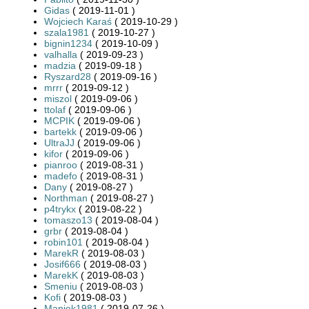
Gidas
( 2019-11-01 )
Wojciech Karaś
( 2019-10-29 )
szala1981
( 2019-10-27 )
bignin1234
( 2019-10-09 )
valhalla
( 2019-09-23 )
madzia
( 2019-09-18 )
Ryszard28
( 2019-09-16 )
mrrr
( 2019-09-12 )
miszol
( 2019-09-06 )
ttolaf
( 2019-09-06 )
MCPIK
( 2019-09-06 )
bartekk
( 2019-09-06 )
UltraJJ
( 2019-09-06 )
kifor
( 2019-09-06 )
pianroo
( 2019-08-31 )
madefo
( 2019-08-31 )
Dany
( 2019-08-27 )
Northman
( 2019-08-27 )
p4trykx
( 2019-08-22 )
tomaszo13
( 2019-08-04 )
grbr
( 2019-08-04 )
robin101
( 2019-08-04 )
MarekR
( 2019-08-03 )
Josif666
( 2019-08-03 )
MarekK
( 2019-08-03 )
Smeniu
( 2019-08-03 )
Kofi
( 2019-08-03 )
Maniek1981
( 2019-07-26 )