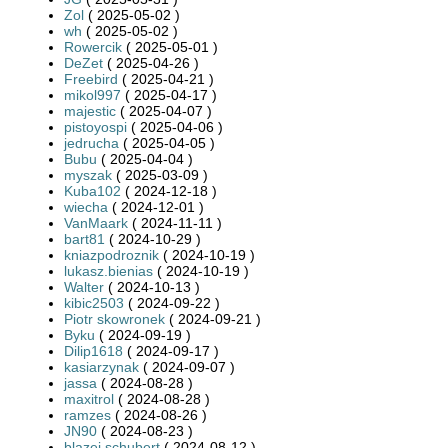
Zol
( 2025-05-02 )
wh
( 2025-05-02 )
Rowercik
( 2025-05-01 )
DeZet
( 2025-04-26 )
Freebird
( 2025-04-21 )
mikol997
( 2025-04-17 )
majestic
( 2025-04-07 )
pistoyospi
( 2025-04-06 )
jedrucha
( 2025-04-05 )
Bubu
( 2025-04-04 )
myszak
( 2025-03-09 )
Kuba102
( 2024-12-18 )
wiecha
( 2024-12-01 )
VanMaark
( 2024-11-11 )
bart81
( 2024-10-29 )
kniazpodroznik
( 2024-10-19 )
lukasz.bienias
( 2024-10-19 )
Walter
( 2024-10-13 )
kibic2503
( 2024-09-22 )
Piotr skowronek
( 2024-09-21 )
Byku
( 2024-09-19 )
Dilip1618
( 2024-09-17 )
kasiarzynak
( 2024-09-07 )
jassa
( 2024-08-28 )
maxitrol
( 2024-08-28 )
ramzes
( 2024-08-26 )
JN90
( 2024-08-23 )
blazej.schubert
( 2024-08-12 )