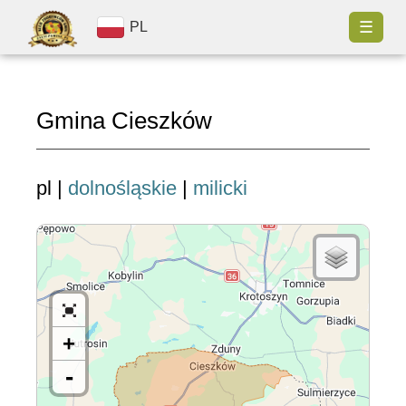
☰
PL
Gmina Cieszków
pl |
dolnośląskie
|
milicki
+
-