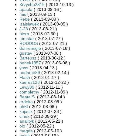
Krzychu2819
( 2013-10-13 )
apaula
( 2013-09-16 )
miś
( 2013-09-13 )
Rebe
( 2013-09-09 )
izaisławek
( 2013-09-05 )
J-23
( 2013-08-21 )
biera
( 2013-07-30 )
tomstar
( 2013-07-27 )
RODDOS
( 2013-07-21 )
donremigio
( 2013-07-18 )
gustav
( 2013-07-08 )
Barteusz
( 2013-06-12 )
penek1957
( 2013-06-08 )
yass
( 2013-04-13 )
nodame89
( 2013-02-14 )
Flash
( 2013-01-17 )
kaeres123
( 2012-12-22 )
Lewy89
( 2012-11-11 )
completny
( 2012-11-09 )
Beata.S.
( 2012-08-14 )
erdeka
( 2012-08-09 )
p56f
( 2012-08-06 )
kujacik
( 2012-07-28 )
cinek
( 2012-05-29 )
analityk
( 2012-05-22 )
olo
( 2012-05-22 )
magda
( 2012-05-16 )
pajak
( 2012-05-16 )