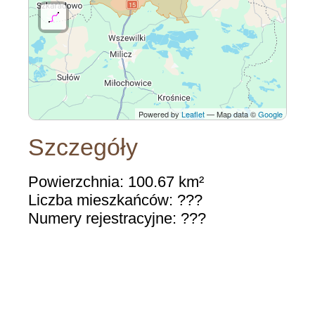
Powered by
Leaflet
— Map data ©
Google
Szczegóły
Powierzchnia: 100.67 km²
Liczba mieszkańców: ???
Numery rejestracyjne: ???