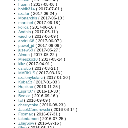
huann
( 2017-08-06 )
bobik314
( 2017-07-01 )
szafar
( 2017-06-24 )
Monarchis
( 2017-06-19 )
marchef
( 2017-06-18 )
kolica
( 2017-06-16 )
Andbin
( 2017-06-11 )
wiecho
( 2017-06-09 )
endriu68
( 2017-06-07 )
pawel_jd
( 2017-06-06 )
juzew69
( 2017-05-27 )
Almon
( 2017-05-22 )
Mieszko18
( 2017-05-14 )
kikz
( 2017-04-01 )
dzialco
( 2017-03-21 )
MARKUS
( 2017-03-16 )
szalonykolarz
( 2017-01-30 )
KubaSz
( 2017-01-03 )
Hupikao
( 2016-11-25 )
Esprit87
( 2016-10-30 )
Beexid
( 2016-09-16 )
taf
( 2016-09-09 )
cherrycoke
( 2016-08-23 )
JacekCendrowski
( 2016-08-14 )
Foxmax
( 2016-07-31 )
takedamori
( 2016-07-25 )
ZbigSow
( 2016-07-16 )
fliker
( 2016-06-12 )