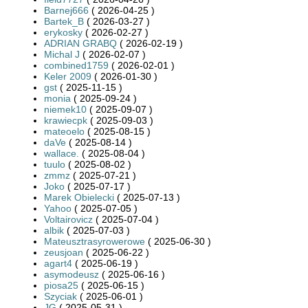
Barnej666
( 2026-04-25 )
Bartek_B
( 2026-03-27 )
erykosky
( 2026-02-27 )
ADRIAN GRABQ
( 2026-02-19 )
Michal J
( 2026-02-07 )
combined1759
( 2026-02-01 )
Keler 2009
( 2026-01-30 )
gst
( 2025-11-15 )
monia
( 2025-09-24 )
niemek10
( 2025-09-07 )
krawiecpk
( 2025-09-03 )
mateoelo
( 2025-08-15 )
daVe
( 2025-08-14 )
wallace.
( 2025-08-04 )
tuulo
( 2025-08-02 )
zmmz
( 2025-07-21 )
Joko
( 2025-07-17 )
Marek Obielecki
( 2025-07-13 )
Yahoo
( 2025-07-05 )
Voltairovicz
( 2025-07-04 )
albik
( 2025-07-03 )
Mateusztrasyrowerowe
( 2025-06-30 )
zeusjoan
( 2025-06-22 )
agart4
( 2025-06-19 )
asymodeusz
( 2025-06-16 )
piosa25
( 2025-06-15 )
Szyciak
( 2025-06-01 )
JG
( 2025-05-31 )