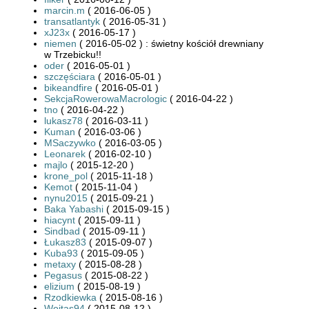
marcin.m
( 2016-06-05 )
transatlantyk
( 2016-05-31 )
xJ23x
( 2016-05-17 )
niemen
( 2016-05-02 ) : świetny kościół drewniany
w Trzebicku!!
oder
( 2016-05-01 )
szczęściara
( 2016-05-01 )
bikeandfire
( 2016-05-01 )
SekcjaRowerowaMacrologic
( 2016-04-22 )
tno
( 2016-04-22 )
lukasz78
( 2016-03-11 )
Kuman
( 2016-03-06 )
MSaczywko
( 2016-03-05 )
Leonarek
( 2016-02-10 )
majlo
( 2015-12-20 )
krone_pol
( 2015-11-18 )
Kemot
( 2015-11-04 )
nynu2015
( 2015-09-21 )
Baka Yabashi
( 2015-09-15 )
hiacynt
( 2015-09-11 )
Sindbad
( 2015-09-11 )
Łukasz83
( 2015-09-07 )
Kuba93
( 2015-09-05 )
metaxy
( 2015-08-28 )
Pegasus
( 2015-08-22 )
elizium
( 2015-08-19 )
Rzodkiewka
( 2015-08-16 )
Wojtas94
( 2015-08-12 )