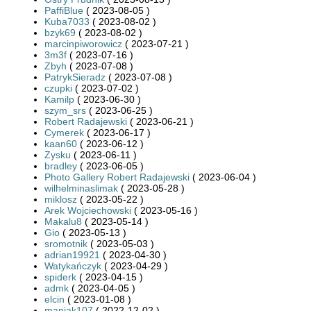
PaffiBlue
( 2023-08-05 )
Kuba7033
( 2023-08-02 )
bzyk69
( 2023-08-02 )
marcinpiworowicz
( 2023-07-21 )
3m3f
( 2023-07-16 )
Zbyh
( 2023-07-08 )
PatrykSieradz
( 2023-07-08 )
czupki
( 2023-07-02 )
Kamilp
( 2023-06-30 )
szym_srs
( 2023-06-25 )
Robert Radajewski
( 2023-06-21 )
Cymerek
( 2023-06-17 )
kaan60
( 2023-06-12 )
Zysku
( 2023-06-11 )
bradley
( 2023-06-05 )
Photo Gallery Robert Radajewski
( 2023-06-04 )
wilhelminaslimak
( 2023-05-28 )
miklosz
( 2023-05-22 )
Arek Wojciechowski
( 2023-05-16 )
Makalu8
( 2023-05-14 )
Gio
( 2023-05-13 )
sromotnik
( 2023-05-03 )
adrian19921
( 2023-04-30 )
Watykańczyk
( 2023-04-29 )
spiderk
( 2023-04-15 )
admk
( 2023-04-05 )
elcin
( 2023-01-08 )
maniak107
( 2022-12-02 )