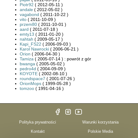
Piotr92
( 2012-05-11 )
andale
( 2012-05-02 )
vagabond
( 2011-10-22 )
vito
( 2011-10-09 )
przem80
( 2011-10-01 )
aard
( 2011-07-18 )
emty13
( 2011-01-20 )
nahtah
( 2009-05-17 )
Kapi_FS22
( 2006-09-03 )
Karol Nawrocki
( 2006-06-21 )
Orion
( 2006-04-30 )
Tamiza
( 2005-07-14 ) : powrót z gór
bwanga
( 2005-05-02 )
pedro4d
( 2004-09-09 )
KOYOTE
( 2002-08-10 )
roundspace7
( 2001-07-26 )
OrionMops
( 1999-05-28 )
tomzoo
( 1991-04-16 )
Polityka prywatności
Warunki korzystania
Kontakt
Polskie Media