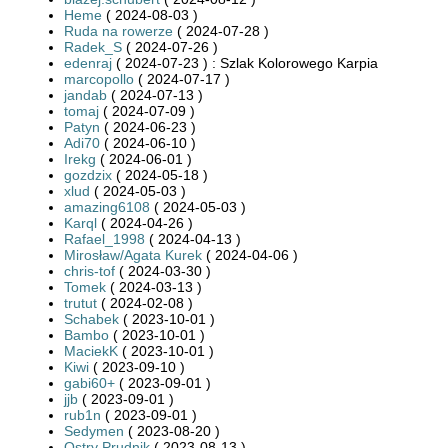
Heme
( 2024-08-03 )
Ruda na rowerze
( 2024-07-28 )
Radek_S
( 2024-07-26 )
edenraj
( 2024-07-23 ) : Szlak Kolorowego Karpia
marcopollo
( 2024-07-17 )
jandab
( 2024-07-13 )
tomaj
( 2024-07-09 )
Patyn
( 2024-06-23 )
Adi70
( 2024-06-10 )
Irekg
( 2024-06-01 )
gozdzix
( 2024-05-18 )
xlud
( 2024-05-03 )
amazing6108
( 2024-05-03 )
Karql
( 2024-04-26 )
Rafael_1998
( 2024-04-13 )
Mirosław/Agata Kurek
( 2024-04-06 )
chris-tof
( 2024-03-30 )
Tomek
( 2024-03-13 )
trutut
( 2024-02-08 )
Schabek
( 2023-10-01 )
Bambo
( 2023-10-01 )
MaciekK
( 2023-10-01 )
Kiwi
( 2023-09-10 )
gabi60+
( 2023-09-01 )
jjb
( 2023-09-01 )
rub1n
( 2023-09-01 )
Sedymen
( 2023-08-20 )
Ostry Prudnik
( 2023-08-13 )