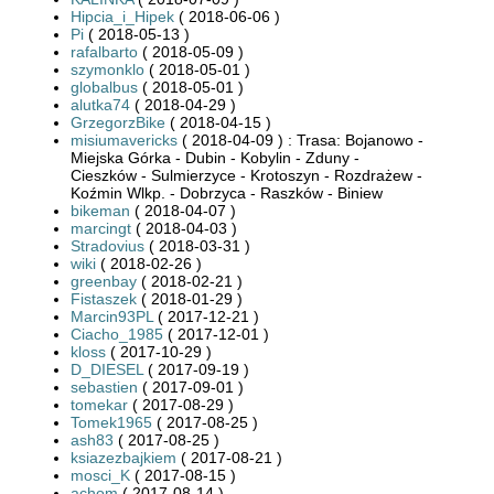
Hipcia_i_Hipek
( 2018-06-06 )
Pi
( 2018-05-13 )
rafalbarto
( 2018-05-09 )
szymonklo
( 2018-05-01 )
globalbus
( 2018-05-01 )
alutka74
( 2018-04-29 )
GrzegorzBike
( 2018-04-15 )
misiumavericks
( 2018-04-09 ) : Trasa: Bojanowo -
Miejska Górka - Dubin - Kobylin - Zduny -
Cieszków - Sulmierzyce - Krotoszyn - Rozdrażew -
Koźmin Wlkp. - Dobrzyca - Raszków - Biniew
bikeman
( 2018-04-07 )
marcingt
( 2018-04-03 )
Stradovius
( 2018-03-31 )
wiki
( 2018-02-26 )
greenbay
( 2018-02-21 )
Fistaszek
( 2018-01-29 )
Marcin93PL
( 2017-12-21 )
Ciacho_1985
( 2017-12-01 )
kloss
( 2017-10-29 )
D_DIESEL
( 2017-09-19 )
sebastien
( 2017-09-01 )
tomekar
( 2017-08-29 )
Tomek1965
( 2017-08-25 )
ash83
( 2017-08-25 )
ksiazezbajkiem
( 2017-08-21 )
mosci_K
( 2017-08-15 )
achom
( 2017-08-14 )