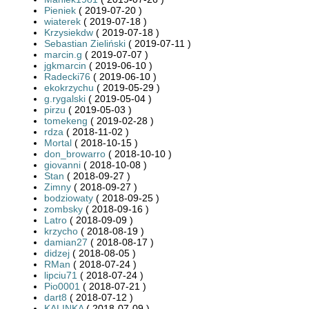
Pieniek
( 2019-07-20 )
wiaterek
( 2019-07-18 )
Krzysiekdw
( 2019-07-18 )
Sebastian Zieliński
( 2019-07-11 )
marcin.g
( 2019-07-07 )
jgkmarcin
( 2019-06-10 )
Radecki76
( 2019-06-10 )
ekokrzychu
( 2019-05-29 )
g.rygalski
( 2019-05-04 )
pirzu
( 2019-05-03 )
tomekeng
( 2019-02-28 )
rdza
( 2018-11-02 )
Mortal
( 2018-10-15 )
don_browarro
( 2018-10-10 )
giovanni
( 2018-10-08 )
Stan
( 2018-09-27 )
Zimny
( 2018-09-27 )
bodziowaty
( 2018-09-25 )
zombsky
( 2018-09-16 )
Latro
( 2018-09-09 )
krzycho
( 2018-08-19 )
damian27
( 2018-08-17 )
didzej
( 2018-08-05 )
RMan
( 2018-07-24 )
lipciu71
( 2018-07-24 )
Pio0001
( 2018-07-21 )
dart8
( 2018-07-12 )
KALINKA
( 2018-07-09 )