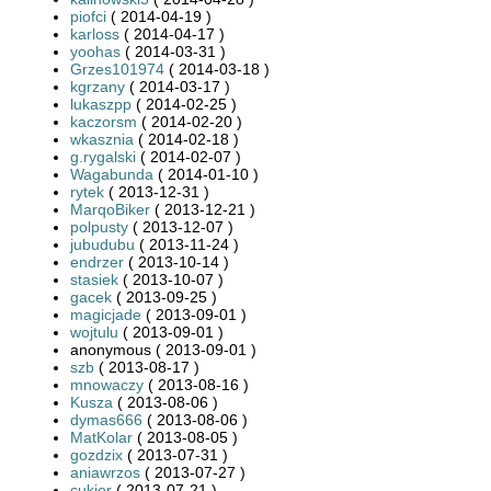
piofci
( 2014-04-19 )
karloss
( 2014-04-17 )
yoohas
( 2014-03-31 )
Grzes101974
( 2014-03-18 )
kgrzany
( 2014-03-17 )
lukaszpp
( 2014-02-25 )
kaczorsm
( 2014-02-20 )
wkasznia
( 2014-02-18 )
g.rygalski
( 2014-02-07 )
Wagabunda
( 2014-01-10 )
rytek
( 2013-12-31 )
MarqoBiker
( 2013-12-21 )
polpusty
( 2013-12-07 )
jubudubu
( 2013-11-24 )
endrzer
( 2013-10-14 )
stasiek
( 2013-10-07 )
gacek
( 2013-09-25 )
magicjade
( 2013-09-01 )
wojtulu
( 2013-09-01 )
anonymous ( 2013-09-01 )
szb
( 2013-08-17 )
mnowaczy
( 2013-08-16 )
Kusza
( 2013-08-06 )
dymas666
( 2013-08-06 )
MatKolar
( 2013-08-05 )
gozdzix
( 2013-07-31 )
aniawrzos
( 2013-07-27 )
cukier
( 2013-07-21 )