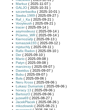
Markuz
( 2025-11-07 )
GALJO
( 2025-10-31 )
szczerbaolka
( 2025-10-01 )
Siaska.1989
( 2025-09-27 )
Raf_i_Ka
( 2025-09-21 )
Vooyteush
( 2025-09-21 )
tracer
( 2025-09-14 )
asymodeusz
( 2025-09-14 )
Przemo_WR
( 2025-09-14 )
Kiernoziafp
( 2025-09-13 )
tomaszek193
( 2025-09-12 )
mjstuchly
( 2025-09-11 )
Rafix Radon
( 2025-09-10 )
Der
( 2025-09-10 )
Mario
( 2025-09-08 )
Patyn
( 2025-09-08 )
marcinrzy
( 2025-09-07 )
Dawiduu
( 2025-09-07 )
Bubu
( 2025-09-07 )
Buła
( 2025-09-06 )
Neru Kross
( 2025-09-06 )
Łukasz Dumański
( 2025-09-06 )
horacy 13
( 2025-09-06 )
BartoszO
( 2025-09-06 )
juzew69
( 2025-08-27 )
JacekPlacek
( 2025-08-26 )
mkozlowski
( 2025-08-21 )
murarzxvii
( 2025-08-16 )