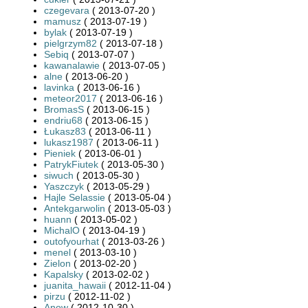
czegevara
( 2013-07-20 )
mamusz
( 2013-07-19 )
bylak
( 2013-07-19 )
pielgrzym82
( 2013-07-18 )
Sebiq
( 2013-07-07 )
kawanalawie
( 2013-07-05 )
alne
( 2013-06-20 )
lavinka
( 2013-06-16 )
meteor2017
( 2013-06-16 )
BromasS
( 2013-06-15 )
endriu68
( 2013-06-15 )
Łukasz83
( 2013-06-11 )
lukasz1987
( 2013-06-11 )
Pieniek
( 2013-06-01 )
PatrykFiutek
( 2013-05-30 )
siwuch
( 2013-05-30 )
Yaszczyk
( 2013-05-29 )
Hajle Selassie
( 2013-05-04 )
Antekgarwolin
( 2013-05-03 )
huann
( 2013-05-02 )
MichalO
( 2013-04-19 )
outofyourhat
( 2013-03-26 )
menel
( 2013-03-10 )
Zielon
( 2013-02-20 )
Kapalsky
( 2013-02-02 )
juanita_hawaii
( 2012-11-04 )
pirzu
( 2012-11-02 )
Anow
( 2012-10-30 )