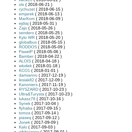
ols
( 2018-06-21 )
rychuzet
( 2018-06-15 )
emjarek
( 2018-06-13 )
MarKom
( 2018-06-09 )
ejdiaj
( 2018-05-31 )
Zajo
( 2018-05-26 )
sendero
( 2018-05-25 )
Kylo WR
( 2018-05-20 )
globalbus
( 2018-05-15 )
RODDOS
( 2018-05-09 )
PawelP
( 2018-05-06 )
Bamber
( 2018-04-22 )
ALOIS
( 2018-04-18 )
wlodek
( 2018-01-18 )
KCO1
( 2018-01-01 )
damianno
( 2017-12-19 )
lesiak82
( 2017-12-09 )
Kanoniers
( 2017-11-19 )
RYSZARD
( 2017-10-23 )
Ultra&Turysta
( 2017-10-23 )
lukasz78
( 2017-10-16 )
Synek
( 2017-10-04 )
flyhaba
( 2017-09-15 )
tomza
( 2017-09-14 )
piaseq
( 2017-09-12 )
Jonek
( 2017-09-09 )
Kalo
( 2017-09-03 )
whitearrow
( 2017-09-01 )