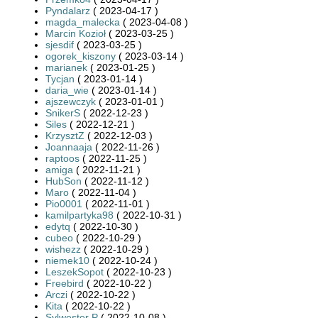
Pyndalarz
( 2023-04-17 )
magda_malecka
( 2023-04-08 )
Marcin Kozioł
( 2023-03-25 )
sjesdif
( 2023-03-25 )
ogorek_kiszony
( 2023-03-14 )
marianek
( 2023-01-25 )
Tycjan
( 2023-01-14 )
daria_wie
( 2023-01-14 )
ajszewczyk
( 2023-01-01 )
SnikerS
( 2022-12-23 )
Siles
( 2022-12-21 )
KrzysztZ
( 2022-12-03 )
Joannaaja
( 2022-11-26 )
raptoos
( 2022-11-25 )
amiga
( 2022-11-21 )
HubSon
( 2022-11-12 )
Maro
( 2022-11-04 )
Pio0001
( 2022-11-01 )
kamilpartyka98
( 2022-10-31 )
edytq
( 2022-10-30 )
cubeo
( 2022-10-29 )
wishezz
( 2022-10-29 )
niemek10
( 2022-10-24 )
LeszekSopot
( 2022-10-23 )
Freebird
( 2022-10-22 )
Arczi
( 2022-10-22 )
Kita
( 2022-10-22 )
Sylwester P
( 2022-10-08 )