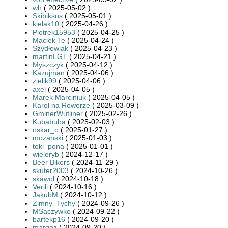
wh
( 2025-05-02 )
Skibiksus
( 2025-05-01 )
kielak10
( 2025-04-26 )
Piotrek15953
( 2025-04-25 )
Maciek Te
( 2025-04-24 )
Szydłowiak
( 2025-04-23 )
martinLGT
( 2025-04-21 )
Myszczyk
( 2025-04-12 )
Kazujman
( 2025-04-06 )
zielik99
( 2025-04-06 )
axel
( 2025-04-05 )
Marek Marciniuk
( 2025-04-05 )
Karol na Rowerze
( 2025-03-09 )
GminerWutliner
( 2025-02-26 )
Kubabuba
( 2025-02-03 )
oskar_o
( 2025-01-27 )
mozanski
( 2025-01-03 )
toki_pona
( 2025-01-01 )
wieloryb
( 2024-12-17 )
Beer Bikers
( 2024-11-29 )
skuter2003
( 2024-10-26 )
skawol
( 2024-10-18 )
Verili
( 2024-10-16 )
JakubM
( 2024-10-12 )
Zimny_Tychy
( 2024-09-26 )
MSaczywko
( 2024-09-22 )
bartekp16
( 2024-09-20 )
marqoz
( 2024-09-20 )