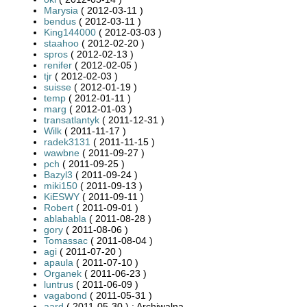
Marysia
( 2012-03-11 )
bendus
( 2012-03-11 )
King144000
( 2012-03-03 )
staahoo
( 2012-02-20 )
spros
( 2012-02-13 )
renifer
( 2012-02-05 )
tjr
( 2012-02-03 )
suisse
( 2012-01-19 )
temp
( 2012-01-11 )
marg
( 2012-01-03 )
transatlantyk
( 2011-12-31 )
Wilk
( 2011-11-17 )
radek3131
( 2011-11-15 )
wawbne
( 2011-09-27 )
pch
( 2011-09-25 )
Bazyl3
( 2011-09-24 )
miki150
( 2011-09-13 )
KiESWY
( 2011-09-11 )
Robert
( 2011-09-01 )
ablababla
( 2011-08-28 )
gory
( 2011-08-06 )
Tomassac
( 2011-08-04 )
agi
( 2011-07-20 )
apaula
( 2011-07-10 )
Organek
( 2011-06-23 )
luntrus
( 2011-06-09 )
vagabond
( 2011-05-31 )
aard
( 2011-05-30 ) : Archiwalna