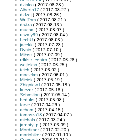
dzialco
( 2017-08-28 )
Alberto17
( 2017-08-27 )
didzej
( 2017-08-26 )
WujTom
( 2017-08-21 )
da&ro
( 2017-08-13 )
muchal
( 2017-08-07 )
uszaty99
( 2017-08-04 )
LechU
( 2017-08-03 )
jacekkl
( 2017-07-23 )
Dynio
( 2017-07-10 )
Miłosz
( 2017-07-09 )
rdklstr_centra
( 2017-06-28 )
wojteksa
( 2017-06-25 )
teich
( 2017-06-02 )
maciekm
( 2017-06-01 )
Miciek
( 2017-05-19 )
Zbigniew.I
( 2017-05-18 )
kuczar
( 2017-05-18 )
Sebastian
( 2017-05-14 )
beduks
( 2017-05-08 )
farve
( 2017-04-29 )
achom
( 2017-04-15 )
tomaszo13
( 2017-04-07 )
michals
( 2017-03-24 )
jarenty_p
( 2017-03-09 )
Mordimer
( 2017-02-20 )
mariobiker
( 2017-01-10 )
Cymerek
( 2016-12-31 )