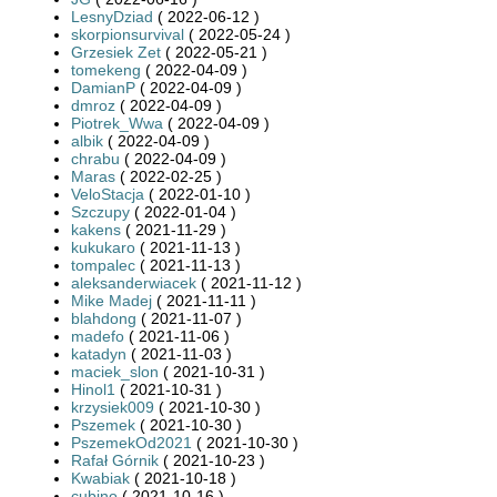
LesnyDziad
( 2022-06-12 )
skorpionsurvival
( 2022-05-24 )
Grzesiek Zet
( 2022-05-21 )
tomekeng
( 2022-04-09 )
DamianP
( 2022-04-09 )
dmroz
( 2022-04-09 )
Piotrek_Wwa
( 2022-04-09 )
albik
( 2022-04-09 )
chrabu
( 2022-04-09 )
Maras
( 2022-02-25 )
VeloStacja
( 2022-01-10 )
Szczupy
( 2022-01-04 )
kakens
( 2021-11-29 )
kukukaro
( 2021-11-13 )
tompalec
( 2021-11-13 )
aleksanderwiacek
( 2021-11-12 )
Mike Madej
( 2021-11-11 )
blahdong
( 2021-11-07 )
madefo
( 2021-11-06 )
katadyn
( 2021-11-03 )
maciek_slon
( 2021-10-31 )
Hinol1
( 2021-10-31 )
krzysiek009
( 2021-10-30 )
Pszemek
( 2021-10-30 )
PszemekOd2021
( 2021-10-30 )
Rafał Górnik
( 2021-10-23 )
Kwabiak
( 2021-10-18 )
cubino
( 2021-10-16 )