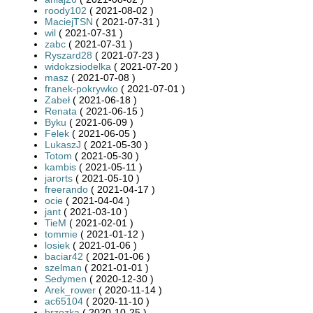
roody102
( 2021-08-02 )
MaciejTSN
( 2021-07-31 )
wil
( 2021-07-31 )
zabc
( 2021-07-31 )
Ryszard28
( 2021-07-23 )
widokzsiodelka
( 2021-07-20 )
masz
( 2021-07-08 )
franek-pokrywko
( 2021-07-01 )
Zabeł
( 2021-06-18 )
Renata
( 2021-06-15 )
Byku
( 2021-06-09 )
Felek
( 2021-06-05 )
LukaszJ
( 2021-05-30 )
Totom
( 2021-05-30 )
kambis
( 2021-05-11 )
jarorts
( 2021-05-10 )
freerando
( 2021-04-17 )
ocie
( 2021-04-04 )
jant
( 2021-03-10 )
TieM
( 2021-02-01 )
tommie
( 2021-01-12 )
losiek
( 2021-01-06 )
baciar42
( 2021-01-06 )
szelman
( 2021-01-01 )
Sedymen
( 2020-12-30 )
Arek_rower
( 2020-11-14 )
ac65104
( 2020-11-10 )
brzozka
( 2020-10-25 )