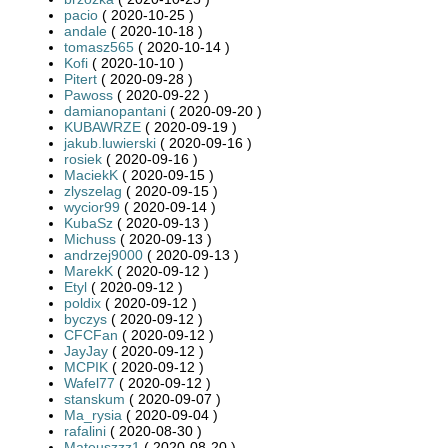
pacio
( 2020-10-25 )
andale
( 2020-10-18 )
tomasz565
( 2020-10-14 )
Kofi
( 2020-10-10 )
Pitert
( 2020-09-28 )
Pawoss
( 2020-09-22 )
damianopantani
( 2020-09-20 )
KUBAWRZE
( 2020-09-19 )
jakub.luwierski
( 2020-09-16 )
rosiek
( 2020-09-16 )
MaciekK
( 2020-09-15 )
zlyszelag
( 2020-09-15 )
wycior99
( 2020-09-14 )
KubaSz
( 2020-09-13 )
Michuss
( 2020-09-13 )
andrzej9000
( 2020-09-13 )
MarekK
( 2020-09-12 )
Etyl
( 2020-09-12 )
poldix
( 2020-09-12 )
byczys
( 2020-09-12 )
CFCFan
( 2020-09-12 )
JayJay
( 2020-09-12 )
MCPIK
( 2020-09-12 )
Wafel77
( 2020-09-12 )
stanskum
( 2020-09-07 )
Ma_rysia
( 2020-09-04 )
rafalini
( 2020-08-30 )
Mateuszzz1
( 2020-08-20 )