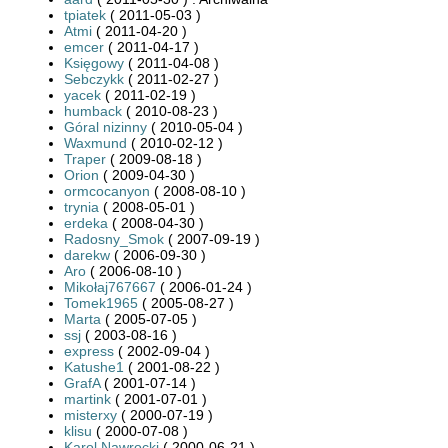
tpiatek
( 2011-05-03 )
Atmi
( 2011-04-20 )
emcer
( 2011-04-17 )
Księgowy
( 2011-04-08 )
Sebczykk
( 2011-02-27 )
yacek
( 2011-02-19 )
humback
( 2010-08-23 )
Góral nizinny
( 2010-05-04 )
Waxmund
( 2010-02-12 )
Traper
( 2009-08-18 )
Orion
( 2009-04-30 )
ormcocanyon
( 2008-08-10 )
trynia
( 2008-05-01 )
erdeka
( 2008-04-30 )
Radosny_Smok
( 2007-09-19 )
darekw
( 2006-09-30 )
Aro
( 2006-08-10 )
Mikołaj767667
( 2006-01-24 )
Tomek1965
( 2005-08-27 )
Marta
( 2005-07-05 )
ssj
( 2003-08-16 )
express
( 2002-09-04 )
Katushe1
( 2001-08-22 )
GrafA
( 2001-07-14 )
martink
( 2001-07-01 )
misterxy
( 2000-07-19 )
klisu
( 2000-07-08 )
Karol Nawrocki
( 2000-06-21 )