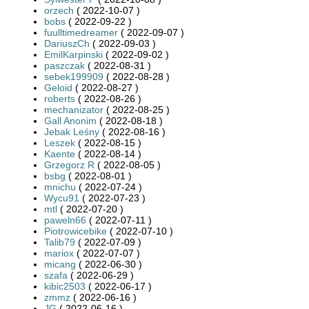
orzech
( 2022-10-07 )
bobs
( 2022-09-22 )
fuulltimedreamer
( 2022-09-07 )
DariuszCh
( 2022-09-03 )
EmilKarpinski
( 2022-09-02 )
paszczak
( 2022-08-31 )
sebek199909
( 2022-08-28 )
Geloid
( 2022-08-27 )
roberts
( 2022-08-26 )
mechanizator
( 2022-08-25 )
Gall Anonim
( 2022-08-18 )
Jebak Leśny
( 2022-08-16 )
Leszek
( 2022-08-15 )
Kaente
( 2022-08-14 )
Grzegorz R
( 2022-08-05 )
bsbg
( 2022-08-01 )
mnichu
( 2022-07-24 )
Wycu91
( 2022-07-23 )
mtl
( 2022-07-20 )
paweln66
( 2022-07-11 )
Piotrowicebike
( 2022-07-10 )
Talib79
( 2022-07-09 )
mariox
( 2022-07-07 )
micang
( 2022-06-30 )
szafa
( 2022-06-29 )
kibic2503
( 2022-06-17 )
zmmz
( 2022-06-16 )
JG
( 2022-06-16 )