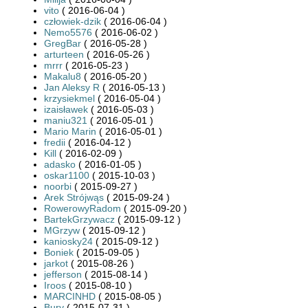
vito
( 2016-06-04 )
człowiek-dzik
( 2016-06-04 )
Nemo5576
( 2016-06-02 )
GregBar
( 2016-05-28 )
arturteen
( 2016-05-26 )
mrrr
( 2016-05-23 )
Makalu8
( 2016-05-20 )
Jan Aleksy R
( 2016-05-13 )
krzysiekmel
( 2016-05-04 )
izaisławek
( 2016-05-03 )
maniu321
( 2016-05-01 )
Mario Marin
( 2016-05-01 )
fredii
( 2016-04-12 )
Kill
( 2016-02-09 )
adasko
( 2016-01-05 )
oskar1100
( 2015-10-03 )
noorbi
( 2015-09-27 )
Arek Strójwąs
( 2015-09-24 )
RowerowyRadom
( 2015-09-20 )
BartekGrzywacz
( 2015-09-12 )
MGrzyw
( 2015-09-12 )
kaniosky24
( 2015-09-12 )
Boniek
( 2015-09-05 )
jarkot
( 2015-08-26 )
jefferson
( 2015-08-14 )
Iroos
( 2015-08-10 )
MARCINHD
( 2015-08-05 )
Bury
( 2015-07-31 )