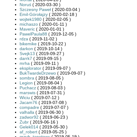
Noruś
( 2020-03-30 )
Szczesny Paweł
( 2020-03-04 )
Emil-Górołajzy
( 2020-02-18 )
wojtek1980
( 2020-02-05 )
michaszo
( 2020-01-11 )
Maveric
( 2020-01-01 )
PawelPaula88
( 2019-12-05 )
rdza
( 2019-11-02 )
bikemike
( 2019-10-22 )
darkon
( 2019-10-14 )
Svejk13
( 2019-09-27 )
darrk7
( 2019-09-15 )
mrha
( 2019-09-11 )
eksplorator
( 2019-09-07 )
BukTwardeDrzewo
( 2019-09-07 )
sombra
( 2019-08-05 )
Legion
( 2019-08-04 )
Puchacz
( 2019-08-03 )
marswis
( 2019-07-31 )
Wiciu
( 2019-07-12 )
Jacam76
( 2019-07-08 )
compadre
( 2019-07-07 )
valhalla
( 2019-06-30 )
zadwor92
( 2019-06-23 )
Żubr
( 2019-06-16 )
Gelek014
( 2019-05-30 )
af_robert
( 2019-05-25 )
grzyb_tapetowy
( 2019-05-19 )