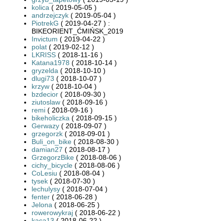
kolica
( 2019-05-05 )
andrzejczyk
( 2019-05-04 )
PiotrekG
( 2019-04-27 ) :
BIKEORIENT_ĆMIŃSK_2019
Invictum
( 2019-04-22 )
polat
( 2019-02-12 )
LKRISS
( 2018-11-16 )
Katana1978
( 2018-10-14 )
gryzelda
( 2018-10-10 )
dlugi73
( 2018-10-07 )
krzyw
( 2018-10-04 )
bzdecior
( 2018-09-30 )
ziutoslaw
( 2018-09-16 )
remi
( 2018-09-16 )
bikeholiczka
( 2018-09-15 )
Gerwazy
( 2018-09-07 )
grzegorzk
( 2018-09-01 )
Buli_on_bike
( 2018-08-30 )
damian27
( 2018-08-17 )
GrzegorzBike
( 2018-08-06 )
cichy_bicycle
( 2018-08-06 )
CoLesiu
( 2018-08-04 )
tysek
( 2018-07-30 )
lechulysy
( 2018-07-04 )
fenter
( 2018-06-28 )
Jelona
( 2018-06-25 )
rowerowykraj
( 2018-06-22 )
kaca13
( 2018-06-22 )