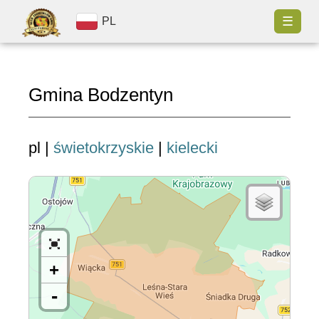
☰
PL
Gmina Bodzentyn
pl |
świetokrzyskie
|
kielecki
+
-