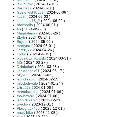
jakub_mk
( 2024-06-15 )
Bartosz
( 2024-06-11 )
Gdzie jest Krzyś
( 2024-06-06 )
kasin
( 2024-06-03 )
kazmierz18_2
( 2024-06-02 )
rocknrollo
( 2024-06-01 )
ab
( 2024-05-28 )
Magdalena
( 2024-05-26 )
Zbyh
( 2024-05-24 )
Scyzor
( 2024-05-02 )
martyna
( 2024-05-01 )
Jarczyk
( 2024-04-26 )
Djoko
( 2024-04-04 )
piotrskrzynkowski
( 2024-03-31 )
MG
( 2024-03-27 )
Dziobakc4
( 2024-03-23 )
kasiagacek91
( 2024-03-17 )
bzyk69
( 2024-03-02 )
leondikapio
( 2024-02-15 )
mlodedrwale
( 2024-01-24 )
UltraJJ
( 2024-01-06 )
manobartosz
( 2024-01-06 )
tpawlowski
( 2024-01-06 )
leon.di.kapio
( 2023-12-31 )
wiecha
( 2023-12-01 )
Plexiglas7435
( 2023-12-01 )
nowy.bike
( 2023-11-05 )
ako
( 2023-10-24 )