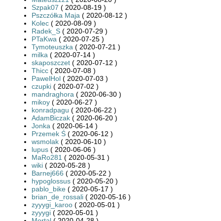
Szpak07
( 2020-08-19 )
Pszczółka Maja
( 2020-08-12 )
Kolec
( 2020-08-09 )
Radek_S
( 2020-07-29 )
PTaKwa
( 2020-07-25 )
Tymoteuszka
( 2020-07-21 )
milka
( 2020-07-14 )
skaposzczet
( 2020-07-12 )
Thicc
( 2020-07-08 )
PawelHol
( 2020-07-03 )
czupki
( 2020-07-02 )
mandraghora
( 2020-06-30 )
mikoy
( 2020-06-27 )
konradpagu
( 2020-06-22 )
AdamBiczak
( 2020-06-20 )
Jonka
( 2020-06-14 )
Przemek Ś
( 2020-06-12 )
wsmolak
( 2020-06-10 )
lupus
( 2020-06-06 )
MaRo281
( 2020-05-31 )
wiki
( 2020-05-28 )
Barnej666
( 2020-05-22 )
hypoglossus
( 2020-05-20 )
pablo_bike
( 2020-05-17 )
brian_de_rossali
( 2020-05-16 )
zyyygi_karoo
( 2020-05-01 )
zyyygi
( 2020-05-01 )
Mortal
( 2020-04-28 )