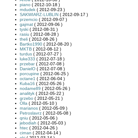
piano
( 2012-10-18 )
mdudek
( 2012-09-23 )
SAKWIARZ-LUBLIN
( 2012-09-17 )
przemcio
( 2012-09-07 )
gajmat
( 2012-09-06 )
tyski
( 2012-08-31 )
rasiu
( 2012-08-28 )
theli
( 2012-08-26 )
Bartko1990
( 2012-08-20 )
MKTB
( 2012-08-12 )
turdus
( 2012-07-27 )
luke333
( 2012-07-18 )
przebar
( 2012-07-08 )
DanielO
( 2012-07-08 )
porcupine
( 2012-06-25 )
octane1
( 2012-06-04 )
Kuba16
( 2012-05-26 )
nodame89
( 2012-05-26 )
analityk
( 2012-05-22 )
grzebo
( 2012-05-21 )
Olla
( 2012-05-10 )
marianos
( 2012-05-09 )
Petroslavrz
( 2012-05-08 )
qniu
( 2012-05-06 )
jebodiah
( 2012-05-03 )
htec
( 2012-04-26 )
ciman
( 2012-04-14 )
oki
( 2012-03-14 )