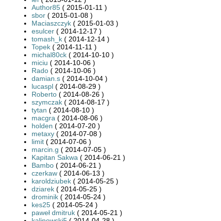
Author85
( 2015-01-11 )
sbor
( 2015-01-08 )
Maciaszczyk
( 2015-01-03 )
esulcer
( 2014-12-17 )
tomash_k
( 2014-12-14 )
Topek
( 2014-11-11 )
michal80ck
( 2014-10-10 )
miciu
( 2014-10-06 )
Rado
( 2014-10-06 )
damian.s
( 2014-10-04 )
lucaspl
( 2014-08-29 )
Roberto
( 2014-08-26 )
szymczak
( 2014-08-17 )
tytan
( 2014-08-10 )
macgra
( 2014-08-06 )
holden
( 2014-07-20 )
metaxy
( 2014-07-08 )
limit
( 2014-07-06 )
marcin.g
( 2014-07-05 )
Kapitan Sakwa
( 2014-06-21 )
Bambo
( 2014-06-21 )
czerkaw
( 2014-06-13 )
karoldziubek
( 2014-05-25 )
dziarek
( 2014-05-25 )
drominik
( 2014-05-24 )
kes25
( 2014-05-24 )
paweł dmitruk
( 2014-05-21 )
kalinowski5
( 2014-04-28 )