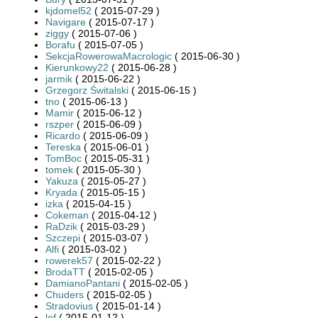
kjdomel52
( 2015-07-29 )
Navigare
( 2015-07-17 )
ziggy
( 2015-07-06 )
Borafu
( 2015-07-05 )
SekcjaRowerowaMacrologic
( 2015-06-30 )
Kierunkowy22
( 2015-06-28 )
jarmik
( 2015-06-22 )
Grzegorz Świtalski
( 2015-06-15 )
tno
( 2015-06-13 )
Mamir
( 2015-06-12 )
rszper
( 2015-06-09 )
Ricardo
( 2015-06-09 )
Tereska
( 2015-06-01 )
TomBoc
( 2015-05-31 )
tomek
( 2015-05-30 )
Yakuza
( 2015-05-27 )
Kryada
( 2015-05-15 )
izka
( 2015-04-15 )
Cokeman
( 2015-04-12 )
RaDzik
( 2015-03-29 )
Szczepi
( 2015-03-07 )
Alfi
( 2015-03-02 )
rowerek57
( 2015-02-22 )
BrodaTT
( 2015-02-05 )
DamianoPantani
( 2015-02-05 )
Chuders
( 2015-02-05 )
Stradovius
( 2015-01-14 )
lef
( 2015-01-12 )