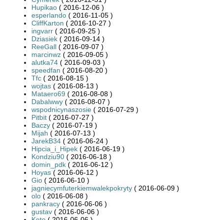
Hupikao
( 2016-12-06 )
esperlando
( 2016-11-05 )
CliffKarton
( 2016-10-27 )
ingvarr
( 2016-09-25 )
Dziasiek
( 2016-09-14 )
ReeGall
( 2016-09-07 )
marcinwz
( 2016-09-05 )
alutka74
( 2016-09-03 )
speedfan
( 2016-08-20 )
Tfc
( 2016-08-15 )
wojtas
( 2016-08-13 )
Mataero69
( 2016-08-08 )
Dabalwwy
( 2016-08-07 )
wspodnicynaszosie
( 2016-07-29 )
Pitbit
( 2016-07-27 )
Baczy
( 2016-07-19 )
Mijah
( 2016-07-13 )
JarekB34
( 2016-06-24 )
Hipcia_i_Hipek
( 2016-06-19 )
Kondziu90
( 2016-06-18 )
domin_pdk
( 2016-06-12 )
Hoyas
( 2016-06-12 )
Gio
( 2016-06-10 )
jagniecymfuterkiemwalekpokryty
( 2016-06-09 )
olo
( 2016-06-08 )
pankracy
( 2016-06-06 )
gustav
( 2016-06-06 )
Keto
( 2016-06-06 )