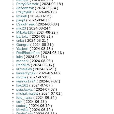
PatrykSieradz
( 2024-09-18 )
Aszewczyk
( 2024-09-14 )
PrzybyloP
( 2024-09-12 )
kzurek
( 2024-09-12 )
pimpf
( 2024-09-07 )
CykloFreak
( 2024-08-30 )
mic23
( 2024-08-24 )
Mikołaj118
( 2024-08-22 )
BartekJ
( 2024-08-21 )
cnka
( 2024-08-21 )
Gangrel
( 2024-08-21 )
Yasieck
( 2024-08-16 )
RedBlacksFan
( 2024-08-16 )
luks
( 2024-08-16 )
menork
( 2024-08-06 )
PanMiro
( 2024-08-06 )
krzysiekw
( 2024-07-21 )
kasiarzynak
( 2024-07-14 )
monia
( 2024-07-13 )
warrior1724
( 2024-07-07 )
kao161
( 2024-07-07 )
psia.łapka
( 2024-07-07 )
michal.majew
( 2024-07-01 )
foto_rajza
( 2024-06-24 )
cslk
( 2024-06-23 )
sadorg
( 2024-06-19 )
Mowika
( 2024-06-19 )
RadeGast
( 2024-06-16 )