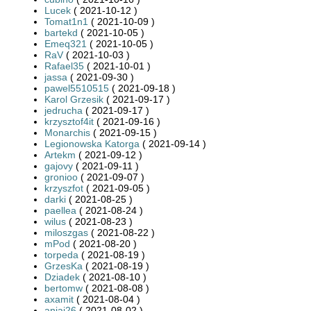
Lucek
( 2021-10-12 )
Tomat1n1
( 2021-10-09 )
bartekd
( 2021-10-05 )
Emeq321
( 2021-10-05 )
RaV
( 2021-10-03 )
Rafael35
( 2021-10-01 )
jassa
( 2021-09-30 )
pawel5510515
( 2021-09-18 )
Karol Grzesik
( 2021-09-17 )
jedrucha
( 2021-09-17 )
krzysztof4it
( 2021-09-16 )
Monarchis
( 2021-09-15 )
Legionowska Katorga
( 2021-09-14 )
Artekm
( 2021-09-12 )
gajovy
( 2021-09-11 )
gronioo
( 2021-09-07 )
krzyszfot
( 2021-09-05 )
darki
( 2021-08-25 )
paellea
( 2021-08-24 )
wilus
( 2021-08-23 )
miloszgas
( 2021-08-22 )
mPod
( 2021-08-20 )
torpeda
( 2021-08-19 )
GrzesKa
( 2021-08-19 )
Dziadek
( 2021-08-10 )
bertomw
( 2021-08-08 )
axamit
( 2021-08-04 )
aniaj26
( 2021-08-02 )