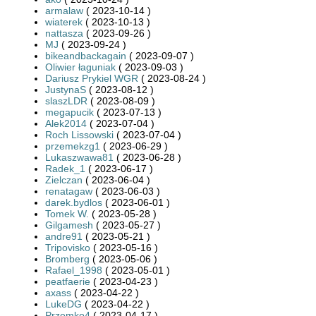
armalaw
( 2023-10-14 )
wiaterek
( 2023-10-13 )
nattasza
( 2023-09-26 )
MJ
( 2023-09-24 )
bikeandbackagain
( 2023-09-07 )
Oliwier łaguniak
( 2023-09-03 )
Dariusz Prykiel WGR
( 2023-08-24 )
JustynaS
( 2023-08-12 )
slaszLDR
( 2023-08-09 )
megapucik
( 2023-07-13 )
Alek2014
( 2023-07-04 )
Roch Lissowski
( 2023-07-04 )
przemekzg1
( 2023-06-29 )
Lukaszwawa81
( 2023-06-28 )
Radek_1
( 2023-06-17 )
Zielczan
( 2023-06-04 )
renatagaw
( 2023-06-03 )
darek.bydlos
( 2023-06-01 )
Tomek W.
( 2023-05-28 )
Gilgamesh
( 2023-05-27 )
andre91
( 2023-05-21 )
Tripovisko
( 2023-05-16 )
Bromberg
( 2023-05-06 )
Rafael_1998
( 2023-05-01 )
peatfaerie
( 2023-04-23 )
axass
( 2023-04-22 )
LukeDG
( 2023-04-22 )
Przemko4
( 2023-04-17 )