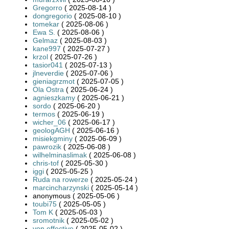
Gregorro
( 2025-08-14 )
dongregorio
( 2025-08-10 )
tomekar
( 2025-08-06 )
Ewa S.
( 2025-08-06 )
Gelmaz
( 2025-08-03 )
kane997
( 2025-07-27 )
krzol
( 2025-07-26 )
tasior041
( 2025-07-13 )
jlneverdie
( 2025-07-06 )
gieniagrzmot
( 2025-07-05 )
Ola Ostra
( 2025-06-24 )
agnieszkamy
( 2025-06-21 )
sordo
( 2025-06-20 )
termos
( 2025-06-19 )
wicher_06
( 2025-06-17 )
geologAGH
( 2025-06-16 )
misiekgminy
( 2025-06-09 )
pawrozik
( 2025-06-08 )
wilhelminaslimak
( 2025-06-08 )
chris-tof
( 2025-05-30 )
iggi
( 2025-05-25 )
Ruda na rowerze
( 2025-05-24 )
marcincharzynski
( 2025-05-14 )
anonymous ( 2025-05-06 )
toubi75
( 2025-05-05 )
Tom K
( 2025-05-03 )
sromotnik
( 2025-05-02 )
von.effective
( 2025-05-02 )