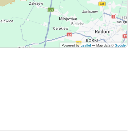
Powered by
Leaflet
— Map data ©
Google