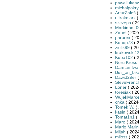
pawellukasz
michalpokr
ArturZaleś
(
ultrakolarz
(
szczeps
( 2
Markinho_0
Zabeł
( 2024
parurex
( 20
Konop73
( 
zielik99
( 20
krakowski4
Kuba102
( 
Neru Kross
Damian Iwa
Buli_on_bik
Dawid29er
(
SteveFrenc
Loner
( 202
toresiak
( 2
WujekMarce
cnka
( 2024
Tomek W.
( 
kasin
( 2024
Tomat1n1
( 
Maro
( 2024
Mario Marin
Mijah
( 2024
milosz
( 202