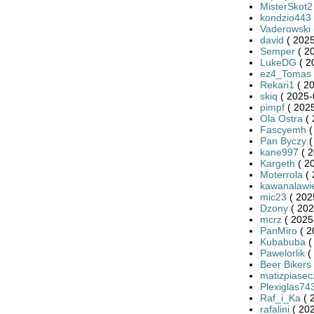
MisterSkot2
kondzio443
Vaderowski
david
( 2025
Semper
( 2
LukeDG
( 2
ez4_Tomas
Rekari1
( 20
skiq
( 2025-
pimpf
( 2025
Ola Ostra
( 
Fascyemh
(
Pan Byczy
(
kane997
( 2
Kargeth
( 2
Moterrola
( 
kawanalawi
mic23
( 202
Dzony
( 202
mcrz
( 2025
PanMiro
( 2
Kubabuba
(
Pawelorlik
(
Beer Bikers
matizpiasec
Plexiglas74
Raf_i_Ka
( 
rafalini
( 202