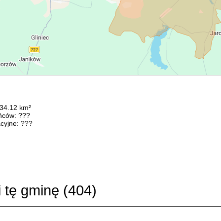
134.12 km²
ńców: ???
cyjne: ???
i tę gminę (
404
)