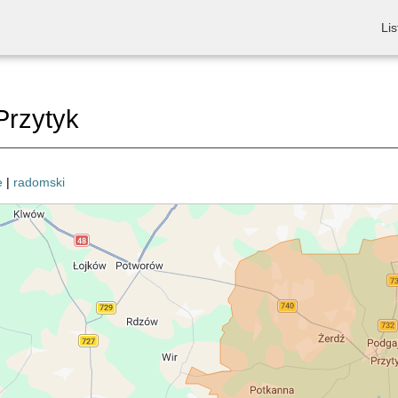
Lis
Przytyk
e
|
radomski