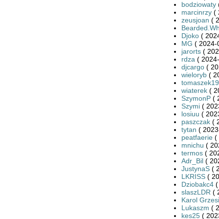
bodziowaty
marcinrzy
( 
zeusjoan
( 
Bearded.Wh
Djoko
( 2024
MG
( 2024-
jarorts
( 202
rdza
( 2024-
djcargo
( 20
wieloryb
( 2
tomaszek19
wiaterek
( 2
SzymonP
( 
Szymi
( 202
losiuu
( 202
paszczak
( 
tytan
( 2023
peatfaerie
(
mnichu
( 20
termos
( 20
Adr_Bil
( 20
JustynaS
( 
LKRISS
( 20
Dziobakc4
(
slaszLDR
( 
Karol Grzes
Lukaszm
( 
kes25
( 202