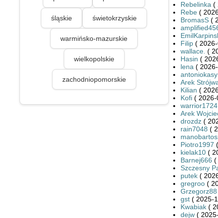
Rebelinka
( 
Rebe
( 2026
śląskie
świetokrzyskie
BromasS
( 
amplified45
EmilKarpins
warmińsko-mazurskie
Filip
( 2026-
wallace.
( 2
wielkopolskie
Hasin
( 2026
lena
( 2026-
antoniokasy
zachodniopomorskie
Arek Strójw
Kilian
( 2026
Kofi
( 2026-
warrior1724
Arek Wojcie
drozdz
( 20
rain7048
( 2
manobartos
Piotro1997
(
kielak10
( 2
Barnej666
(
Szczesny P
putek
( 2026
gregroo
( 2
Grzegorz88
gst
( 2025-1
Kwabiak
( 2
dejw
( 2025-