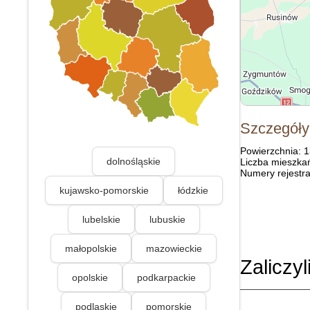
Szczegóły
Powierzchnia: 
dolnośląskie
Liczba mieszka
Numery rejestra
kujawsko-pomorskie
łódzkie
lubelskie
lubuskie
małopolskie
mazowieckie
Zaliczyl
opolskie
podkarpackie
podlaskie
pomorskie