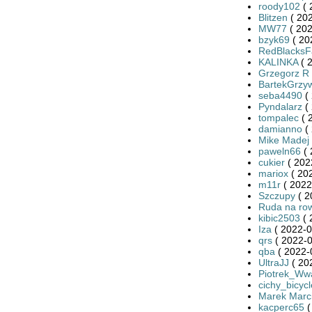
roody102
( 
Blitzen
( 202
MW77
( 202
bzyk69
( 20
RedBlacksF
KALINKA
( 
Grzegorz R
BartekGrzy
seba4490
( 
Pyndalarz
( 
tompalec
( 
damianno
( 
Mike Madej
paweln66
( 
cukier
( 202
mariox
( 20
m11r
( 2022
Szczupy
( 2
Ruda na ro
kibic2503
( 
Iza
( 2022-0
qrs
( 2022-0
qba
( 2022-
UltraJJ
( 20
Piotrek_Ww
cichy_bicycl
Marek Marci
kacperc65
(