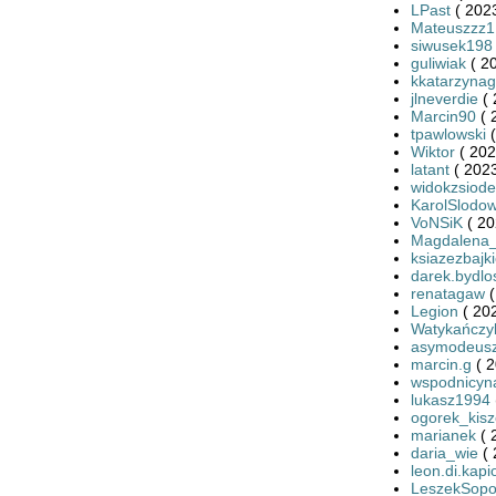
LPast
( 2023
Mateuszzz1
siwusek198
guliwiak
( 2
kkatarzynag
jlneverdie
( 
Marcin90
( 
tpawlowski
(
Wiktor
( 202
latant
( 2023
widokzsiode
KarolSlodow
VoNSiK
( 20
Magdalena
ksiazezbajk
darek.bydlo
renatagaw
(
Legion
( 20
Watykańczy
asymodeus
marcin.g
( 2
wspodnicyn
lukasz1994
ogorek_kis
marianek
( 
daria_wie
( 
leon.di.kapi
LeszekSopo