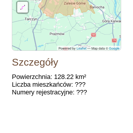
Powered by
Leaflet
— Map data ©
Google
Szczegóły
Powierzchnia: 128.22 km²
Liczba mieszkańców: ???
Numery rejestracyjne: ???