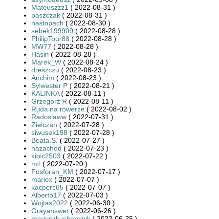
Mateuszzz1
( 2022-08-31 )
paszczak
( 2022-08-31 )
nastopach
( 2022-08-30 )
sebek199909
( 2022-08-28 )
PhilipTour88
( 2022-08-28 )
MW77
( 2022-08-28 )
Hasin
( 2022-08-28 )
Marek_W
( 2022-08-24 )
dreszczu
( 2022-08-23 )
Anchim
( 2022-08-23 )
Sylwester P
( 2022-08-21 )
KALINKA
( 2022-08-11 )
Grzegorz R
( 2022-08-11 )
Ruda na rowerze
( 2022-08-02 )
Radoslaww
( 2022-07-31 )
Zielczan
( 2022-07-28 )
siwusek198
( 2022-07-28 )
Beata.S.
( 2022-07-27 )
nazachod
( 2022-07-23 )
kibic2503
( 2022-07-22 )
mtl
( 2022-07-20 )
Fosforan_KM
( 2022-07-17 )
mariox
( 2022-07-07 )
kacperc65
( 2022-07-07 )
Alberto17
( 2022-07-03 )
Wojtas2022
( 2022-06-30 )
Grayanswer
( 2022-06-26 )
mariuszkucharczyk
( 2022-06-25 )