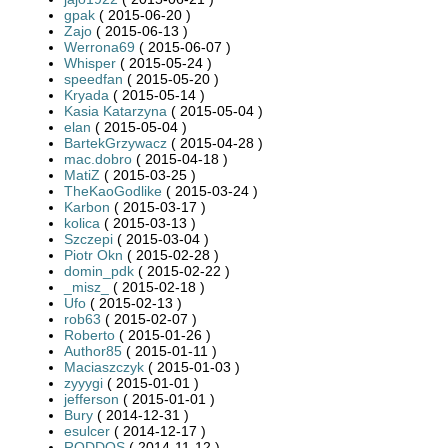
gpak
( 2015-06-20 )
Zajo
( 2015-06-13 )
Werrona69
( 2015-06-07 )
Whisper
( 2015-05-24 )
speedfan
( 2015-05-20 )
Kryada
( 2015-05-14 )
Kasia Katarzyna
( 2015-05-04 )
elan
( 2015-05-04 )
BartekGrzywacz
( 2015-04-28 )
mac.dobro
( 2015-04-18 )
MatiZ
( 2015-03-25 )
TheKaoGodlike
( 2015-03-24 )
Karbon
( 2015-03-17 )
kolica
( 2015-03-13 )
Szczepi
( 2015-03-04 )
Piotr Okn
( 2015-02-28 )
domin_pdk
( 2015-02-22 )
_misz_
( 2015-02-18 )
Ufo
( 2015-02-13 )
rob63
( 2015-02-07 )
Roberto
( 2015-01-26 )
Author85
( 2015-01-11 )
Maciaszczyk
( 2015-01-03 )
zyyygi
( 2015-01-01 )
jefferson
( 2015-01-01 )
Bury
( 2014-12-31 )
esulcer
( 2014-12-17 )
RODDOS
( 2014-11-12 )