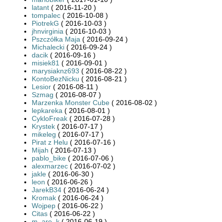
latant
( 2016-11-20 )
tompalec
( 2016-10-08 )
PiotrekG
( 2016-10-03 )
jhnvirginia
( 2016-10-03 )
Pszczółka Maja
( 2016-09-24 )
Michalecki
( 2016-09-24 )
dacik
( 2016-09-16 )
misiek81
( 2016-09-01 )
marysiaknz693
( 2016-08-22 )
KontoBezNicku
( 2016-08-21 )
Lesior
( 2016-08-11 )
Szmag
( 2016-08-07 )
Marzenka Monster Cube
( 2016-08-02 )
lepkareka
( 2016-08-01 )
CykloFreak
( 2016-07-28 )
Krystek
( 2016-07-17 )
mikeleg
( 2016-07-17 )
Pirat z Helu
( 2016-07-16 )
Mijah
( 2016-07-13 )
pablo_bike
( 2016-07-06 )
alexmarzec
( 2016-07-02 )
jakle
( 2016-06-30 )
leon
( 2016-06-26 )
JarekB34
( 2016-06-24 )
Kromak
( 2016-06-24 )
Wojpep
( 2016-06-22 )
Citas
( 2016-06-22 )
m_are_k
( 2016-06-19 )