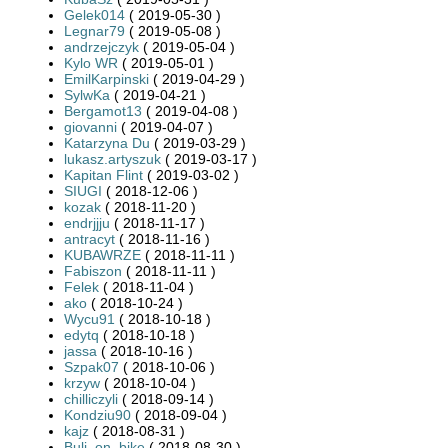
Gelek014
( 2019-05-30 )
Legnar79
( 2019-05-08 )
andrzejczyk
( 2019-05-04 )
Kylo WR
( 2019-05-01 )
EmilKarpinski
( 2019-04-29 )
SylwKa
( 2019-04-21 )
Bergamot13
( 2019-04-08 )
giovanni
( 2019-04-07 )
Katarzyna Du
( 2019-03-29 )
lukasz.artyszuk
( 2019-03-17 )
Kapitan Flint
( 2019-03-02 )
SIUGI
( 2018-12-06 )
kozak
( 2018-11-20 )
endrjjju
( 2018-11-17 )
antracyt
( 2018-11-16 )
KUBAWRZE
( 2018-11-11 )
Fabiszon
( 2018-11-11 )
Felek
( 2018-11-04 )
ako
( 2018-10-24 )
Wycu91
( 2018-10-18 )
edytq
( 2018-10-18 )
jassa
( 2018-10-16 )
Szpak07
( 2018-10-06 )
krzyw
( 2018-10-04 )
chilliczyli
( 2018-09-14 )
Kondziu90
( 2018-09-04 )
kajz
( 2018-08-31 )
Buli_on_bike
( 2018-08-30 )