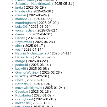
Sebastian Napiórkowski
( 2025-05-31 )
jurda
( 2025-05-29 )
PrzybyloP
( 2025-05-28 )
osesku
( 2025-05-24 )
marianek
( 2025-05-22 )
mandraghora
( 2025-05-09 )
LukeDG
( 2025-05-02 )
von.effective
( 2025-05-02 )
damianm
( 2025-04-30 )
Dzony
( 2025-04-27 )
Szydłowiak
( 2025-04-23 )
albik
( 2025-04-17 )
yeti
( 2025-04-14 )
Natalia Michalczak YB
( 2025-04-11 )
DarekDaro
( 2025-03-26 )
margo
( 2025-03-22 )
pedro4d
( 2025-03-14 )
bzyk69
( 2025-03-08 )
GminerWutliner
( 2025-02-26 )
NKAYD
( 2025-02-16 )
ravx1
( 2025-02-13 )
BartoszO
( 2025-01-30 )
mazowieckigravel
( 2025-01-24 )
Czesław
( 2025-01-15 )
Kubabuba
( 2025-01-07 )
czarnybond
( 2025-01-04 )
mozanski
( 2025-01-03 )
toki_pona
( 2025-01-01 )