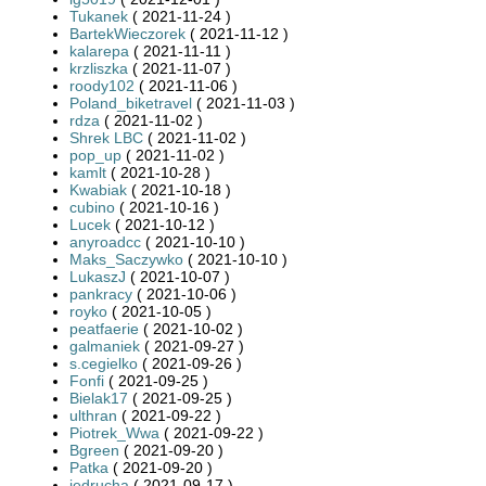
Tukanek
( 2021-11-24 )
BartekWieczorek
( 2021-11-12 )
kalarepa
( 2021-11-11 )
krzliszka
( 2021-11-07 )
roody102
( 2021-11-06 )
Poland_biketravel
( 2021-11-03 )
rdza
( 2021-11-02 )
Shrek LBC
( 2021-11-02 )
pop_up
( 2021-11-02 )
kamlt
( 2021-10-28 )
Kwabiak
( 2021-10-18 )
cubino
( 2021-10-16 )
Lucek
( 2021-10-12 )
anyroadcc
( 2021-10-10 )
Maks_Saczywko
( 2021-10-10 )
LukaszJ
( 2021-10-07 )
pankracy
( 2021-10-06 )
royko
( 2021-10-05 )
peatfaerie
( 2021-10-02 )
galmaniek
( 2021-09-27 )
s.cegielko
( 2021-09-26 )
Fonfi
( 2021-09-25 )
Bielak17
( 2021-09-25 )
ulthran
( 2021-09-22 )
Piotrek_Wwa
( 2021-09-22 )
Bgreen
( 2021-09-20 )
Patka
( 2021-09-20 )
jedrucha
( 2021-09-17 )