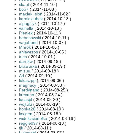
skaut
( 2014-11-10 )
boo7
( 2014-11-08 )
maciek_slon
( 2014-11-02 )
karoldziubek
( 2014-10-18 )
alpagi.lyk
( 2014-10-17 )
valhalla
( 2014-10-13 )
Pieniek
( 2014-10-11 )
bebesowski
( 2014-10-11 )
vagabond
( 2014-10-07 )
Mhrok
( 2014-10-06 )
aniawrzos
( 2014-10-05 )
tuco
( 2014-10-01 )
darekw
( 2014-09-19 )
Brawurka
( 2014-09-19 )
mizuu
( 2014-09-18 )
Ad
( 2014-09-10 )
lukaszpp
( 2014-09-06 )
magnacy
( 2014-08-30 )
Ferdynand
( 2014-08-25 )
krexunn
( 2014-08-24 )
lucaspl
( 2014-08-20 )
wojtulu
( 2014-08-19 )
honka20
( 2014-08-19 )
laxigen
( 2014-08-18 )
widokzsiodelka
( 2014-08-16 )
reggie997
( 2014-08-13 )
fjk
( 2014-08-11 )
ŁukaszM
( 2014-08-07 )