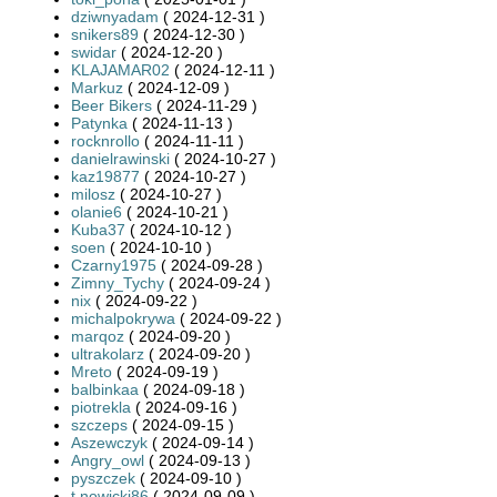
dziwnyadam
( 2024-12-31 )
snikers89
( 2024-12-30 )
swidar
( 2024-12-20 )
KLAJAMAR02
( 2024-12-11 )
Markuz
( 2024-12-09 )
Beer Bikers
( 2024-11-29 )
Patynka
( 2024-11-13 )
rocknrollo
( 2024-11-11 )
danielrawinski
( 2024-10-27 )
kaz19877
( 2024-10-27 )
milosz
( 2024-10-27 )
olanie6
( 2024-10-21 )
Kuba37
( 2024-10-12 )
soen
( 2024-10-10 )
Czarny1975
( 2024-09-28 )
Zimny_Tychy
( 2024-09-24 )
nix
( 2024-09-22 )
michalpokrywa
( 2024-09-22 )
marqoz
( 2024-09-20 )
ultrakolarz
( 2024-09-20 )
Mreto
( 2024-09-19 )
balbinkaa
( 2024-09-18 )
piotrekla
( 2024-09-16 )
szczeps
( 2024-09-15 )
Aszewczyk
( 2024-09-14 )
Angry_owl
( 2024-09-13 )
pyszczek
( 2024-09-10 )
t.nowicki86
( 2024-09-09 )