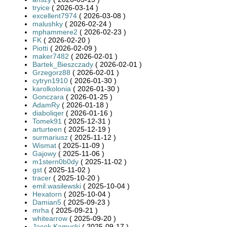
tryice
( 2026-03-14 )
excellent7974
( 2026-03-08 )
malushky
( 2026-02-24 )
mphammere2
( 2026-02-23 )
FK
( 2026-02-20 )
Piotti
( 2026-02-09 )
maker7482
( 2026-02-01 )
Bartek_Bieszczady
( 2026-02-01 )
Grzegorz88
( 2026-02-01 )
cytryn1910
( 2026-01-30 )
karolkolonia
( 2026-01-30 )
Gonczara
( 2026-01-25 )
AdamRy
( 2026-01-18 )
diaboliqer
( 2026-01-16 )
Tomek91
( 2025-12-31 )
arturteen
( 2025-12-19 )
surmariusz
( 2025-11-12 )
Wismat
( 2025-11-09 )
Gajowy
( 2025-11-06 )
m1stern0b0dy
( 2025-11-02 )
gst
( 2025-11-02 )
tracer
( 2025-10-20 )
emil.wasilewski
( 2025-10-04 )
Hexatorn
( 2025-10-04 )
Damian5
( 2025-09-23 )
mrha
( 2025-09-21 )
whitearrow
( 2025-09-20 )
Jacek Kamycki
( 2025-09-17 )