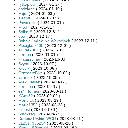
rytkapiotr
( 2024-01-24 )
andziape
( 2024-01-10 )
Fajet
( 2024-01-03 )
alezmu
( 2024-01-02 )
Pawelorlik
( 2024-01-01 )
Mi59
( 2024-01-01 )
SnikerS
( 2023-12-31 )
qba
( 2023-12-17 )
Babcia Jadzia Na Wakacjach
( 2023-12-11 )
Plexiglas7435
( 2023-12-01 )
skuter2003
( 2023-11-05 )
termos
( 2023-11-01 )
kkatarzynag
( 2023-10-09 )
Szymi
( 2023-10-07 )
Krecik
( 2023-10-06 )
GrzegorzBike
( 2023-10-06 )
varmiok
( 2023-10-05 )
ArekOlesiak
( 2023-09-17 )
em__es
( 2023-09-17 )
ez4_Tomas
( 2023-09-11 )
KGos32
( 2023-09-09 )
Merfciak
( 2023-08-29 )
mario1355
( 2023-08-28 )
Ernest
( 2023-08-26 )
Smokzaq
( 2023-08-24 )
Dariusz Prykiel WGR
( 2023-08-21 )
L12314355234
( 2023-08-20 )
KlaudiaSPiotrekK
( 2023-08-19 )