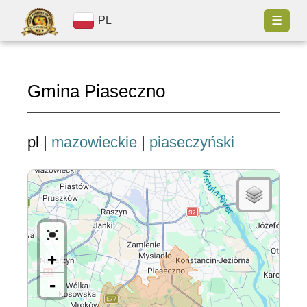
☰
PL
Gmina Piaseczno
pl |
mazowieckie
|
piaseczyński
+
-