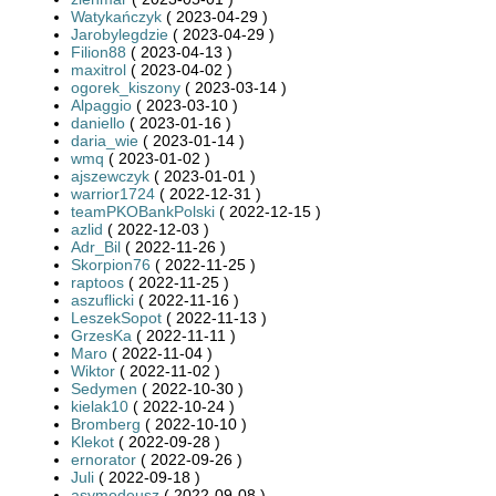
Watykańczyk
( 2023-04-29 )
Jarobylegdzie
( 2023-04-29 )
Filion88
( 2023-04-13 )
maxitrol
( 2023-04-02 )
ogorek_kiszony
( 2023-03-14 )
Alpaggio
( 2023-03-10 )
daniello
( 2023-01-16 )
daria_wie
( 2023-01-14 )
wmq
( 2023-01-02 )
ajszewczyk
( 2023-01-01 )
warrior1724
( 2022-12-31 )
teamPKOBankPolski
( 2022-12-15 )
azlid
( 2022-12-03 )
Adr_Bil
( 2022-11-26 )
Skorpion76
( 2022-11-25 )
raptoos
( 2022-11-25 )
aszuflicki
( 2022-11-16 )
LeszekSopot
( 2022-11-13 )
GrzesKa
( 2022-11-11 )
Maro
( 2022-11-04 )
Wiktor
( 2022-11-02 )
Sedymen
( 2022-10-30 )
kielak10
( 2022-10-24 )
Bromberg
( 2022-10-10 )
Klekot
( 2022-09-28 )
ernorator
( 2022-09-26 )
Juli
( 2022-09-18 )
asymodeusz
( 2022-09-08 )