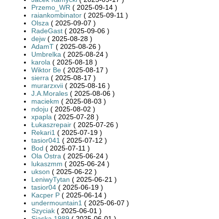
Przemo_WR
( 2025-09-14 )
raiankombinator
( 2025-09-11 )
Olsza
( 2025-09-07 )
RadeGast
( 2025-09-06 )
dejw
( 2025-08-28 )
AdamT
( 2025-08-26 )
Umbrelka
( 2025-08-24 )
karola
( 2025-08-18 )
Wiktor Be
( 2025-08-17 )
sierra
( 2025-08-17 )
murarzxvii
( 2025-08-16 )
J.A.Morales
( 2025-08-06 )
maciekm
( 2025-08-03 )
ndoju
( 2025-08-02 )
xpapla
( 2025-07-28 )
Łukaszrepair
( 2025-07-26 )
Rekari1
( 2025-07-19 )
tasior041
( 2025-07-12 )
Bod
( 2025-07-11 )
Ola Ostra
( 2025-06-24 )
lukaszmm
( 2025-06-24 )
ukson
( 2025-06-22 )
LeniwyTytan
( 2025-06-21 )
tasior04
( 2025-06-19 )
Kacper P
( 2025-06-14 )
undermountain1
( 2025-06-07 )
Szyciak
( 2025-06-01 )
Siaska.1989
( 2025-06-01 )