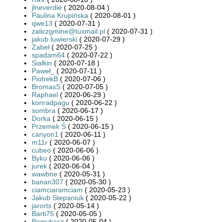
jlneverdie
( 2020-08-04 )
Paulina Krupińska
( 2020-08-01 )
qwe13
( 2020-07-31 )
zaliczgmine@tuxmail.pl
( 2020-07-31 )
jakub.luwierski
( 2020-07-29 )
Zabeł
( 2020-07-25 )
spadam64
( 2020-07-22 )
Sialkin
( 2020-07-18 )
Paweł_
( 2020-07-11 )
PiotrekB
( 2020-07-06 )
BromasS
( 2020-07-05 )
Raphael
( 2020-06-29 )
konradpagu
( 2020-06-22 )
sombra
( 2020-06-17 )
Dorka
( 2020-06-15 )
Przemek Ś
( 2020-06-15 )
canyon1
( 2020-06-11 )
m11r
( 2020-06-07 )
cubeo
( 2020-06-06 )
Byku
( 2020-06-06 )
jurek
( 2020-06-04 )
wawbne
( 2020-05-31 )
banan307
( 2020-05-30 )
ciamciaramciam
( 2020-05-23 )
Jakub Stepaniuk
( 2020-05-22 )
jarorts
( 2020-05-14 )
Barti75
( 2020-05-05 )
Pomykacz
( 2020-05-04 )