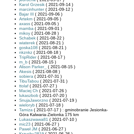
Karol Grzesik
( 2021-09-14 )
marcinhunter
( 2021-09-12 )
Bajar III
( 2021-09-06 )
Artekm
( 2021-09-05 )
axass
( 2021-09-05 )
mamba
( 2021-09-01 )
mikoy
( 2021-08-28 )
Schabek
( 2021-08-22 )
wiaterek
( 2021-08-21 )
goska108
( 2021-08-21 )
nkznkz
( 2021-08-18 )
TripRider
( 2021-08-17 )
m_b
( 2021-08-15 )
Alison Parker_
( 2021-08-15 )
Akesis
( 2021-08-08 )
sobiera
( 2021-07-31 )
TibuTabou
( 2021-07-31 )
ttolaf
( 2021-07-27 )
Maciej Ch
( 2021-07-26 )
lukaszbob
( 2021-07-20 )
SnujaJaworzno
( 2021-07-19 )
wieloryb
( 2021-07-18 )
Tamiza
( 2021-07-17 ) : gminobranie Jesionka-
Góra Kalwaria-Zielonka 175 km
Lukaszwawa81
( 2021-07-10 )
mic23
( 2021-06-27 )
Paweł JM
( 2021-06-27 )
Krzychu2819
( 2021-06-26 )