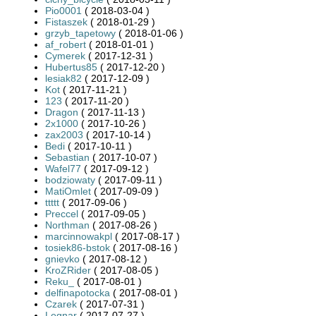
Pio0001
( 2018-03-04 )
Fistaszek
( 2018-01-29 )
grzyb_tapetowy
( 2018-01-06 )
af_robert
( 2018-01-01 )
Cymerek
( 2017-12-31 )
Hubertus85
( 2017-12-20 )
lesiak82
( 2017-12-09 )
Kot
( 2017-11-21 )
123
( 2017-11-20 )
Dragon
( 2017-11-13 )
2x1000
( 2017-10-26 )
zax2003
( 2017-10-14 )
Bedi
( 2017-10-11 )
Sebastian
( 2017-10-07 )
Wafel77
( 2017-09-12 )
bodziowaty
( 2017-09-11 )
MatiOmlet
( 2017-09-09 )
ttttt
( 2017-09-06 )
Preccel
( 2017-09-05 )
Northman
( 2017-08-26 )
marcinnowakpl
( 2017-08-17 )
tosiek86-bstok
( 2017-08-16 )
gnievko
( 2017-08-12 )
KroZRider
( 2017-08-05 )
Reku_
( 2017-08-01 )
delfinapotocka
( 2017-08-01 )
Czarek
( 2017-07-31 )
Legnar
( 2017-07-27 )