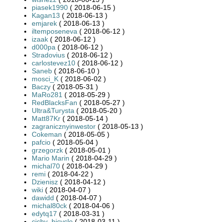
piasek1990
( 2018-06-15 )
Kagan13
( 2018-06-13 )
emjarek
( 2018-06-13 )
iltemposeneva
( 2018-06-12 )
izaak
( 2018-06-12 )
d000pa
( 2018-06-12 )
Stradovius
( 2018-06-12 )
carlostevez10
( 2018-06-12 )
Saneb
( 2018-06-10 )
mosci_K
( 2018-06-02 )
Baczy
( 2018-05-31 )
MaRo281
( 2018-05-29 )
RedBlacksFan
( 2018-05-27 )
Ultra&Turysta
( 2018-05-20 )
Matt87Kr
( 2018-05-14 )
zagranicznyinwestor
( 2018-05-13 )
Cokeman
( 2018-05-05 )
pafcio
( 2018-05-04 )
grzegorzk
( 2018-05-01 )
Mario Marin
( 2018-04-29 )
michal70
( 2018-04-29 )
remi
( 2018-04-22 )
Dzienisz
( 2018-04-12 )
wiki
( 2018-04-07 )
dawidd
( 2018-04-07 )
michal80ck
( 2018-04-06 )
edytq17
( 2018-03-31 )
cichy_bicycle
( 2018-03-11 )