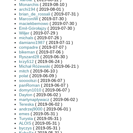
Monarchis
( 2019-08-10 )
archi194
( 2019-08-01 )
brian_de_rossali
( 2019-07-31 )
MarconiW
( 2019-07-30 )
maciekbemowo
( 2019-07-30 )
Emil-Górołajzy
( 2019-07-30 )
Wiljer
( 2019-07-29 )
michals
( 2019-07-26 )
damiano1987
( 2019-07-11 )
compadre
( 2019-07-07 )
bikeman
( 2019-07-06 )
Ryszard28
( 2019-06-30 )
krzy512
( 2019-06-24 )
Michał Różewski
( 2019-06-21 )
mitch
( 2019-06-10 )
polat
( 2019-06-09 )
soooolszi
( 2019-06-07 )
panRoman
( 2019-06-07 )
domyn1010
( 2019-06-07 )
Dayton
( 2019-06-02 )
martynaplywacz
( 2019-06-02 )
Tereska
( 2019-06-02 )
andrzej9000
( 2019-06-01 )
emes
( 2019-05-31 )
Turysta
( 2019-05-31 )
ALOIS
( 2019-05-31 )
byczys
( 2019-05-31 )
KubaSz
( 2019-05-31 )