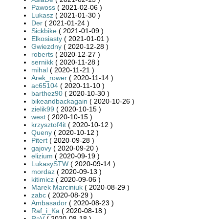
Pawoss
( 2021-02-06 )
Lukasz
( 2021-01-30 )
Der
( 2021-01-24 )
Sickbike
( 2021-01-09 )
Elkosiasty
( 2021-01-01 )
Gwiezdny
( 2020-12-28 )
roberts
( 2020-12-27 )
sernikk
( 2020-11-28 )
mihal
( 2020-11-21 )
Arek_rower
( 2020-11-14 )
ac65104
( 2020-11-10 )
barthez90
( 2020-10-30 )
bikeandbackagain
( 2020-10-26 )
zielik99
( 2020-10-15 )
west
( 2020-10-15 )
krzysztof4it
( 2020-10-12 )
Queny
( 2020-10-12 )
Pitert
( 2020-09-28 )
gajovy
( 2020-09-20 )
elizium
( 2020-09-19 )
LukasySTW
( 2020-09-14 )
mordaz
( 2020-09-13 )
kitimicz
( 2020-09-06 )
Marek Marciniuk
( 2020-08-29 )
zabc
( 2020-08-29 )
Ambasador
( 2020-08-23 )
Raf_i_Ka
( 2020-08-18 )
RaV
( 2020-08-18 )