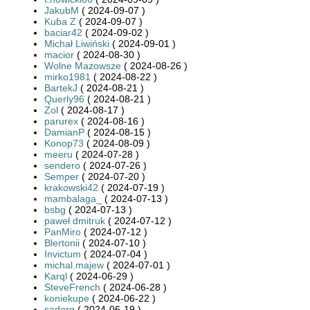
JakubM
( 2024-09-07 )
Kuba Z
( 2024-09-07 )
baciar42
( 2024-09-02 )
Michał Liwiński
( 2024-09-01 )
macior
( 2024-08-30 )
Wolne Mazowsze
( 2024-08-26 )
mirko1981
( 2024-08-22 )
BartekJ
( 2024-08-21 )
Querly96
( 2024-08-21 )
Zol
( 2024-08-17 )
parurex
( 2024-08-16 )
DamianP
( 2024-08-15 )
Konop73
( 2024-08-09 )
meeru
( 2024-07-28 )
sendero
( 2024-07-26 )
Semper
( 2024-07-20 )
krakowski42
( 2024-07-19 )
mambalaga_
( 2024-07-13 )
bsbg
( 2024-07-13 )
paweł dmitruk
( 2024-07-12 )
PanMiro
( 2024-07-12 )
Blertonii
( 2024-07-10 )
Invictum
( 2024-07-04 )
michal.majew
( 2024-07-01 )
Karql
( 2024-06-29 )
SteveFrench
( 2024-06-28 )
koniekupe
( 2024-06-22 )
sadorg
( 2024-06-19 )