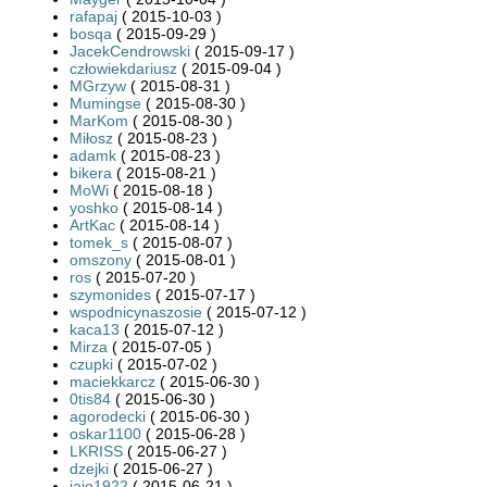
rafapaj
( 2015-10-03 )
bosqa
( 2015-09-29 )
JacekCendrowski
( 2015-09-17 )
człowiekdariusz
( 2015-09-04 )
MGrzyw
( 2015-08-31 )
Mumingse
( 2015-08-30 )
MarKom
( 2015-08-30 )
Miłosz
( 2015-08-23 )
adamk
( 2015-08-23 )
bikera
( 2015-08-21 )
MoWi
( 2015-08-18 )
yoshko
( 2015-08-14 )
ArtKac
( 2015-08-14 )
tomek_s
( 2015-08-07 )
omszony
( 2015-08-01 )
ros
( 2015-07-20 )
szymonides
( 2015-07-17 )
wspodnicynaszosie
( 2015-07-12 )
kaca13
( 2015-07-12 )
Mirza
( 2015-07-05 )
czupki
( 2015-07-02 )
maciekkarcz
( 2015-06-30 )
0tis84
( 2015-06-30 )
agorodecki
( 2015-06-30 )
oskar1100
( 2015-06-28 )
LKRISS
( 2015-06-27 )
dzejki
( 2015-06-27 )
jajo1922
( 2015-06-21 )