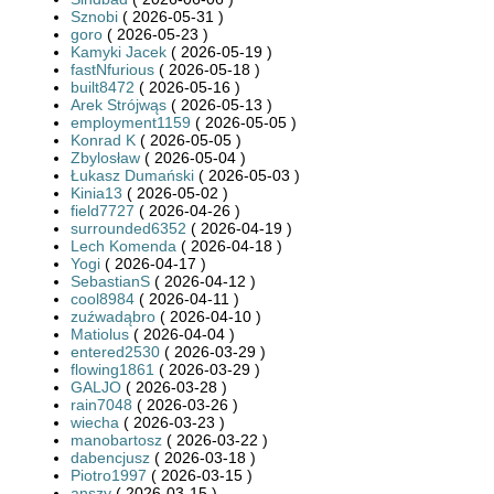
Sznobi
( 2026-05-31 )
goro
( 2026-05-23 )
Kamyki Jacek
( 2026-05-19 )
fastNfurious
( 2026-05-18 )
built8472
( 2026-05-16 )
Arek Strójwąs
( 2026-05-13 )
employment1159
( 2026-05-05 )
Konrad K
( 2026-05-05 )
Zbylosław
( 2026-05-04 )
Łukasz Dumański
( 2026-05-03 )
Kinia13
( 2026-05-02 )
field7727
( 2026-04-26 )
surrounded6352
( 2026-04-19 )
Lech Komenda
( 2026-04-18 )
Yogi
( 2026-04-17 )
SebastianS
( 2026-04-12 )
cool8984
( 2026-04-11 )
zuźwadąbro
( 2026-04-10 )
Matiolus
( 2026-04-04 )
entered2530
( 2026-03-29 )
flowing1861
( 2026-03-29 )
GALJO
( 2026-03-28 )
rain7048
( 2026-03-26 )
wiecha
( 2026-03-23 )
manobartosz
( 2026-03-22 )
dabencjusz
( 2026-03-18 )
Piotro1997
( 2026-03-15 )
anszy
( 2026-03-15 )