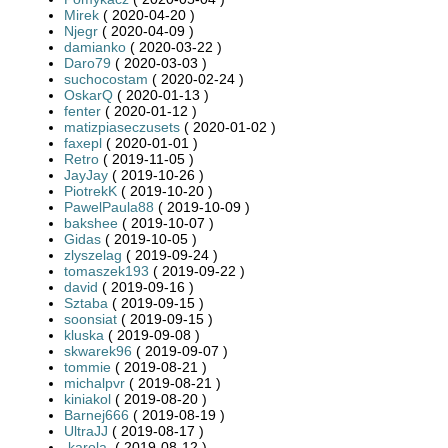
Mirek
( 2020-04-20 )
Njegr
( 2020-04-09 )
damianko
( 2020-03-22 )
Daro79
( 2020-03-03 )
suchocostam
( 2020-02-24 )
OskarQ
( 2020-01-13 )
fenter
( 2020-01-12 )
matizpiaseczusets
( 2020-01-02 )
faxepl
( 2020-01-01 )
Retro
( 2019-11-05 )
JayJay
( 2019-10-26 )
PiotrekK
( 2019-10-20 )
PawelPaula88
( 2019-10-09 )
bakshee
( 2019-10-07 )
Gidas
( 2019-10-05 )
zlyszelag
( 2019-09-24 )
tomaszek193
( 2019-09-22 )
david
( 2019-09-16 )
Sztaba
( 2019-09-15 )
soonsiat
( 2019-09-15 )
kluska
( 2019-09-08 )
skwarek96
( 2019-09-07 )
tommie
( 2019-08-21 )
michalpvr
( 2019-08-21 )
kiniakol
( 2019-08-20 )
Barnej666
( 2019-08-19 )
UltraJJ
( 2019-08-17 )
.karola.
( 2019-08-12 )