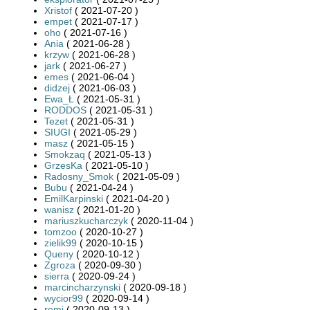
Xristof
( 2021-07-20 )
empet
( 2021-07-17 )
oho
( 2021-07-16 )
Ania
( 2021-06-28 )
krzyw
( 2021-06-28 )
jark
( 2021-06-27 )
emes
( 2021-06-04 )
didzej
( 2021-06-03 )
Ewa_Ł
( 2021-05-31 )
RODDOS
( 2021-05-31 )
Tezet
( 2021-05-31 )
SIUGI
( 2021-05-29 )
masz
( 2021-05-15 )
Smokzaq
( 2021-05-13 )
GrzesKa
( 2021-05-10 )
Radosny_Smok
( 2021-05-09 )
Bubu
( 2021-04-24 )
EmilKarpinski
( 2021-04-20 )
wanisz
( 2021-01-20 )
mariuszkucharczyk
( 2020-11-04 )
tomzoo
( 2020-10-27 )
zielik99
( 2020-10-15 )
Queny
( 2020-10-12 )
Zgroza
( 2020-09-30 )
sierra
( 2020-09-24 )
marcincharzynski
( 2020-09-18 )
wycior99
( 2020-09-14 )
remi
( 2020-09-13 )