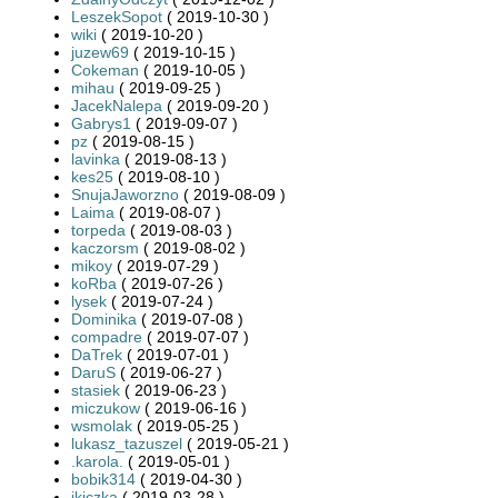
LeszekSopot
( 2019-10-30 )
wiki
( 2019-10-20 )
juzew69
( 2019-10-15 )
Cokeman
( 2019-10-05 )
mihau
( 2019-09-25 )
JacekNalepa
( 2019-09-20 )
Gabrys1
( 2019-09-07 )
pz
( 2019-08-15 )
lavinka
( 2019-08-13 )
kes25
( 2019-08-10 )
SnujaJaworzno
( 2019-08-09 )
Laima
( 2019-08-07 )
torpeda
( 2019-08-03 )
kaczorsm
( 2019-08-02 )
mikoy
( 2019-07-29 )
koRba
( 2019-07-26 )
lysek
( 2019-07-24 )
Dominika
( 2019-07-08 )
compadre
( 2019-07-07 )
DaTrek
( 2019-07-01 )
DaruS
( 2019-06-27 )
stasiek
( 2019-06-23 )
miczukow
( 2019-06-16 )
wsmolak
( 2019-05-25 )
lukasz_tazuszel
( 2019-05-21 )
.karola.
( 2019-05-01 )
bobik314
( 2019-04-30 )
jkiczka
( 2019-03-28 )