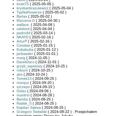
toubi75
( 2025-05-05 )
krystianbrazulewicz
( 2025-05-04 )
TypNaRowerze
( 2025-05-02 )
Bartas
( 2025-05-02 )
Marzena G
( 2025-04-30 )
wallace.
( 2025-04-08 )
velobird
( 2025-04-04 )
pedro4d
( 2025-03-14 )
NKAYD
( 2025-02-16 )
ArturP
( 2025-02-16 )
Czesław
( 2025-01-15 )
Kubabuba
( 2025-01-12 )
janbaader
( 2025-01-01 )
marg
( 2024-11-05 )
DarekDaro
( 2024-11-01 )
grzyb_tapetowy
( 2024-10-25 )
robson
( 2024-10-25 )
ako
( 2024-10-24 )
Tomek13
( 2024-09-25 )
marqoz
( 2024-09-20 )
szczeps
( 2024-09-15 )
Gidas
( 2024-09-06 )
maxitrol
( 2024-08-28 )
Bambo
( 2024-08-25 )
Radek_S
( 2024-08-25 )
Kapitan Sakwa
( 2024-08-25 )
Grzegorz Świtalski
( 2024-08-22 ) : Przejechałem
brzegiem gminy Drogą św. Jakuba.