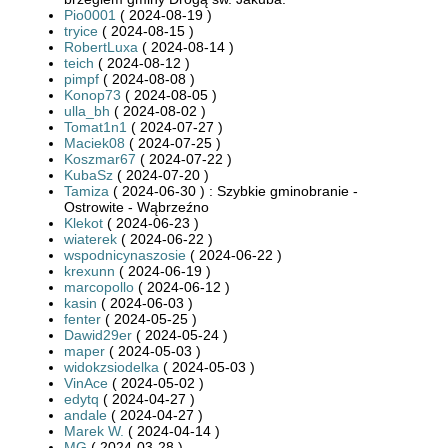
Pio0001
( 2024-08-19 )
tryice
( 2024-08-15 )
RobertLuxa
( 2024-08-14 )
teich
( 2024-08-12 )
pimpf
( 2024-08-08 )
Konop73
( 2024-08-05 )
ulla_bh
( 2024-08-02 )
Tomat1n1
( 2024-07-27 )
Maciek08
( 2024-07-25 )
Koszmar67
( 2024-07-22 )
KubaSz
( 2024-07-20 )
Tamiza
( 2024-06-30 ) : Szybkie gminobranie -
Ostrowite - Wąbrzeźno
Klekot
( 2024-06-23 )
wiaterek
( 2024-06-22 )
wspodnicynaszosie
( 2024-06-22 )
krexunn
( 2024-06-19 )
marcopollo
( 2024-06-12 )
kasin
( 2024-06-03 )
fenter
( 2024-05-25 )
Dawid29er
( 2024-05-24 )
maper
( 2024-05-03 )
widokzsiodelka
( 2024-05-03 )
VinAce
( 2024-05-02 )
edytq
( 2024-04-27 )
andale
( 2024-04-27 )
Marek W.
( 2024-04-14 )
MG
( 2024-03-28 )