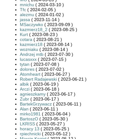
mnichu
( 2024-03-10 )
Tfc
( 2024-02-05 )
alezmu
( 2024-01-02 )
jassa
( 2023-11-14 )
MSaczywko
( 2023-09-09 )
kazmierz18_2
( 2023-08-25 )
Kurt
( 2023-08-23 )
cotara
( 2023-08-21 )
kazmierz18
( 2023-08-14 )
wozniaku
( 2023-08-14 )
Andrzej mtb
( 2023-07-30 )
lucasxxx
( 2023-07-15 )
tytan
( 2023-07-08 )
dolores
( 2023-07-02 )
Atomheart
( 2023-06-27 )
Robert Radajewski
( 2023-06-21 )
albik
( 2023-06-19 )
Arczi
( 2023-06-18 )
agnieszkamy
( 2023-06-17 )
Żubr
( 2023-06-17 )
BartekGrzywacz
( 2023-06-11 )
Alan
( 2023-06-11 )
mirko1981
( 2023-06-04 )
BartoszO
( 2023-05-30 )
LKRISS
( 2023-05-27 )
horacy 13
( 2023-05-25 )
rpiechnicki
( 2023-05-12 )
Marcin Kozioł
( 2023-05-12 )