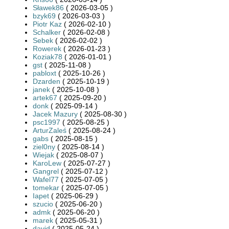
Sławek86
( 2026-03-05 )
bzyk69
( 2026-03-03 )
Piotr Kaz
( 2026-02-10 )
Schalker
( 2026-02-08 )
Sebek
( 2026-02-02 )
Rowerek
( 2026-01-23 )
Koziak78
( 2026-01-01 )
gst
( 2025-11-08 )
pabloxt
( 2025-10-26 )
Dzarden
( 2025-10-19 )
janek
( 2025-10-08 )
artek67
( 2025-09-20 )
donk
( 2025-09-14 )
Jacek Mazury
( 2025-08-30 )
psc1997
( 2025-08-25 )
ArturZaleś
( 2025-08-24 )
gabs
( 2025-08-15 )
ziel0ny
( 2025-08-14 )
Wiejak
( 2025-08-07 )
KaroLew
( 2025-07-27 )
Gangrel
( 2025-07-12 )
Wafel77
( 2025-07-05 )
tomekar
( 2025-07-05 )
Iapet
( 2025-06-29 )
szucio
( 2025-06-20 )
admk
( 2025-06-20 )
marek
( 2025-05-31 )
david
( 2025-05-24 )