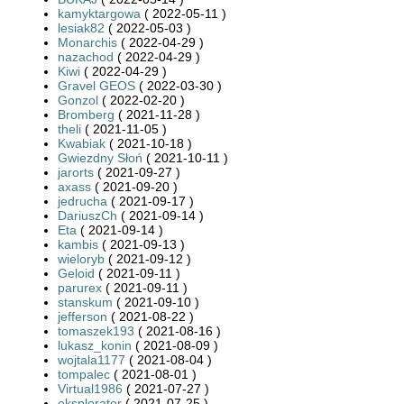
kamyktargowa
( 2022-05-11 )
lesiak82
( 2022-05-03 )
Monarchis
( 2022-04-29 )
nazachod
( 2022-04-29 )
Kiwi
( 2022-04-29 )
Gravel GEOS
( 2022-03-30 )
Gonzol
( 2022-02-20 )
Bromberg
( 2021-11-28 )
theli
( 2021-11-05 )
Kwabiak
( 2021-10-18 )
Gwiezdny Słoń
( 2021-10-11 )
jarorts
( 2021-09-27 )
axass
( 2021-09-20 )
jedrucha
( 2021-09-17 )
DariuszCh
( 2021-09-14 )
Eta
( 2021-09-14 )
kambis
( 2021-09-13 )
wieloryb
( 2021-09-12 )
Geloid
( 2021-09-11 )
parurex
( 2021-09-11 )
stanskum
( 2021-09-10 )
jefferson
( 2021-08-22 )
tomaszek193
( 2021-08-16 )
lukasz_konin
( 2021-08-09 )
wojtala1177
( 2021-08-04 )
tompalec
( 2021-08-01 )
Virtual1986
( 2021-07-27 )
eksplorator
( 2021-07-25 )