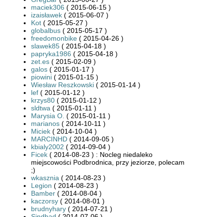
maciek306
( 2015-06-15 )
izaisławek
( 2015-06-07 )
Kot
( 2015-05-27 )
globalbus
( 2015-05-17 )
freedomonbike
( 2015-04-26 )
slawek85
( 2015-04-18 )
papryka1986
( 2015-04-18 )
zet.es
( 2015-02-09 )
galos
( 2015-01-17 )
piowini
( 2015-01-15 )
Wiesław Reszkowski
( 2015-01-14 )
lef
( 2015-01-12 )
krzys80
( 2015-01-12 )
sldtwa
( 2015-01-11 )
Marysia O.
( 2015-01-11 )
marianos
( 2014-10-11 )
Miciek
( 2014-10-04 )
MARCINHD
( 2014-09-05 )
kbialy2002
( 2014-09-04 )
Ficek
( 2014-08-23 ) : Nocleg niedaleko
miejscowości Podbrodnica, przy jeziorze, polecam
;)
wkasznia
( 2014-08-23 )
Legion
( 2014-08-23 )
Bamber
( 2014-08-04 )
kaczorsy
( 2014-08-01 )
brudnyhary
( 2014-07-21 )
Sindbad
( 2014-07-06 )