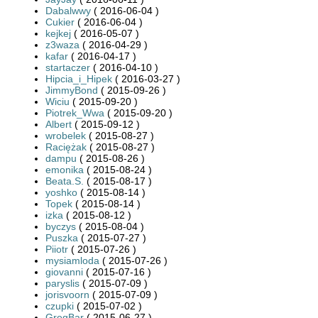
Dabalwwy
( 2016-06-04 )
Cukier
( 2016-06-04 )
kejkej
( 2016-05-07 )
z3waza
( 2016-04-29 )
kafar
( 2016-04-17 )
startaczer
( 2016-04-10 )
Hipcia_i_Hipek
( 2016-03-27 )
JimmyBond
( 2015-09-26 )
Wiciu
( 2015-09-20 )
Piotrek_Wwa
( 2015-09-20 )
Albert
( 2015-09-12 )
wrobelek
( 2015-08-27 )
Raciężak
( 2015-08-27 )
dampu
( 2015-08-26 )
emonika
( 2015-08-24 )
Beata.S.
( 2015-08-17 )
yoshko
( 2015-08-14 )
Topek
( 2015-08-14 )
izka
( 2015-08-12 )
byczys
( 2015-08-04 )
Puszka
( 2015-07-27 )
Piiotr
( 2015-07-26 )
mysiamloda
( 2015-07-26 )
giovanni
( 2015-07-16 )
paryslis
( 2015-07-09 )
jorisvoorn
( 2015-07-09 )
czupki
( 2015-07-02 )
GregBar
( 2015-06-27 )