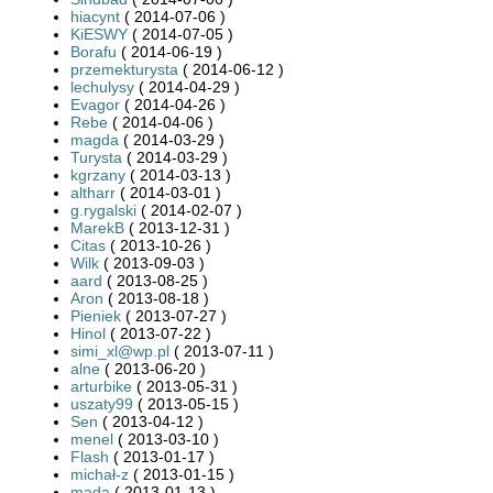
hiacynt
( 2014-07-06 )
KiESWY
( 2014-07-05 )
Borafu
( 2014-06-19 )
przemekturysta
( 2014-06-12 )
lechulysy
( 2014-04-29 )
Evagor
( 2014-04-26 )
Rebe
( 2014-04-06 )
magda
( 2014-03-29 )
Turysta
( 2014-03-29 )
kgrzany
( 2014-03-13 )
altharr
( 2014-03-01 )
g.rygalski
( 2014-02-07 )
MarekB
( 2013-12-31 )
Citas
( 2013-10-26 )
Wilk
( 2013-09-03 )
aard
( 2013-08-25 )
Aron
( 2013-08-18 )
Pieniek
( 2013-07-27 )
Hinol
( 2013-07-22 )
simi_xl@wp.pl
( 2013-07-11 )
alne
( 2013-06-20 )
arturbike
( 2013-05-31 )
uszaty99
( 2013-05-15 )
Sen
( 2013-04-12 )
menel
( 2013-03-10 )
Flash
( 2013-01-17 )
michał-z
( 2013-01-15 )
mada
( 2013-01-13 )