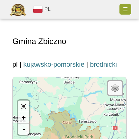
☰
PL
Gmina Zbiczno
pl |
kujawsko-pomorskie
|
brodnicki
+
-