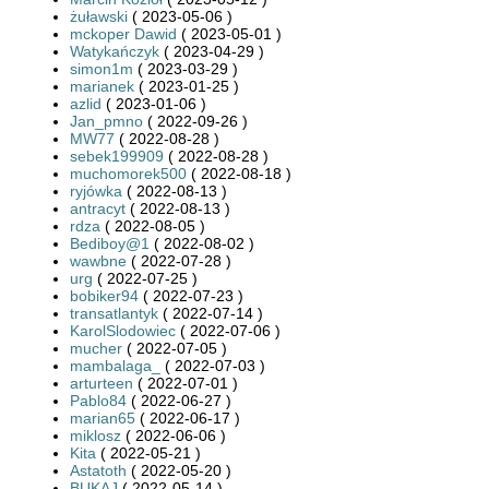
żuławski
( 2023-05-06 )
mckoper Dawid
( 2023-05-01 )
Watykańczyk
( 2023-04-29 )
simon1m
( 2023-03-29 )
marianek
( 2023-01-25 )
azlid
( 2023-01-06 )
Jan_pmno
( 2022-09-26 )
MW77
( 2022-08-28 )
sebek199909
( 2022-08-28 )
muchomorek500
( 2022-08-18 )
ryjówka
( 2022-08-13 )
antracyt
( 2022-08-13 )
rdza
( 2022-08-05 )
Bediboy@1
( 2022-08-02 )
wawbne
( 2022-07-28 )
urg
( 2022-07-25 )
bobiker94
( 2022-07-23 )
transatlantyk
( 2022-07-14 )
KarolSlodowiec
( 2022-07-06 )
mucher
( 2022-07-05 )
mambalaga_
( 2022-07-03 )
arturteen
( 2022-07-01 )
Pablo84
( 2022-06-27 )
marian65
( 2022-06-17 )
miklosz
( 2022-06-06 )
Kita
( 2022-05-21 )
Astatoth
( 2022-05-20 )
BUKAJ
( 2022-05-14 )