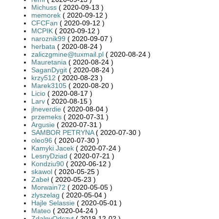
Michuss
( 2020-09-13 )
memorek
( 2020-09-12 )
CFCFan
( 2020-09-12 )
MCPIK
( 2020-09-12 )
naroznik99
( 2020-09-07 )
herbata
( 2020-08-24 )
zaliczgmine@tuxmail.pl
( 2020-08-24 )
Mauretania
( 2020-08-24 )
SaganDygit
( 2020-08-24 )
krzy512
( 2020-08-23 )
Marek3105
( 2020-08-20 )
Licio
( 2020-08-17 )
Larv
( 2020-08-15 )
jlneverdie
( 2020-08-04 )
przemeks
( 2020-07-31 )
Argusie
( 2020-07-31 )
SAMBOR PETRYNA
( 2020-07-30 )
oleo96
( 2020-07-30 )
Kamyki Jacek
( 2020-07-24 )
LesnyDziad
( 2020-07-21 )
Kondziu90
( 2020-06-12 )
skawol
( 2020-05-25 )
Zabeł
( 2020-05-23 )
Morwain72
( 2020-05-05 )
zlyszelag
( 2020-05-04 )
Hajle Selassie
( 2020-05-01 )
Mateo
( 2020-04-24 )
ZdalnyOdczyt
( 2019-12-02 )