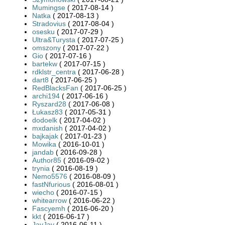
Mumingse
( 2017-08-14 )
Natka
( 2017-08-13 )
Stradovius
( 2017-08-04 )
osesku
( 2017-07-29 )
Ultra&Turysta
( 2017-07-25 )
omszony
( 2017-07-22 )
Gio
( 2017-07-16 )
bartekw
( 2017-07-15 )
rdklstr_centra
( 2017-06-28 )
dart8
( 2017-06-25 )
RedBlacksFan
( 2017-06-25 )
archi194
( 2017-06-16 )
Ryszard28
( 2017-06-08 )
Łukasz83
( 2017-05-31 )
dodoelk
( 2017-04-02 )
mxdanish
( 2017-04-02 )
bajkajak
( 2017-01-23 )
Mowika
( 2016-10-01 )
jandab
( 2016-09-28 )
Author85
( 2016-09-02 )
trynia
( 2016-08-19 )
Nemo5576
( 2016-08-09 )
fastNfurious
( 2016-08-01 )
wiecho
( 2016-07-15 )
whitearrow
( 2016-06-22 )
Fascyemh
( 2016-06-20 )
kkt
( 2016-06-17 )
JayJay
( 2016-06-11 )