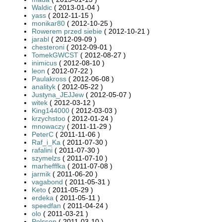
Waldic
( 2013-01-04 )
yass
( 2012-11-15 )
monikar80
( 2012-10-25 )
Rowerem przed siebie
( 2012-10-21 )
jarabl
( 2012-09-09 )
chesteroni
( 2012-09-01 )
TomekGWCST
( 2012-08-27 )
inimicus
( 2012-08-10 )
leon
( 2012-07-22 )
Paulakross
( 2012-06-08 )
analityk
( 2012-05-22 )
Justyna_JEJJew
( 2012-05-07 )
witek
( 2012-03-12 )
King144000
( 2012-03-03 )
krzychstoo
( 2012-01-24 )
mnowaczy
( 2011-11-29 )
PeterC
( 2011-11-06 )
Raf_i_Ka
( 2011-07-30 )
rafalini
( 2011-07-30 )
szymelzs
( 2011-07-10 )
marhefffka
( 2011-07-08 )
jarmik
( 2011-06-20 )
vagabond
( 2011-05-31 )
Keto
( 2011-05-29 )
erdeka
( 2011-05-11 )
speedfan
( 2011-04-24 )
olo
( 2011-03-21 )
Polsson
( 2011-03-10 )