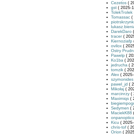
Cezetos
( 2
gst
( 2025-1
TolekTrolek
Tomassac
(
piotrskrzyn
lukasz.bieni
DarekDaro
(
tracer
( 202
Kiernoziafp
ovilox
( 2025
Ostry Prudn
Pawelp
( 20
Ko1ba
( 202
jedrucha
( 2
tomzik
( 202
Alex
( 2025-
szymonides
pawel_jd
( 2
Mikołaj
( 20
marcinrzy
( 
Maximiqs
( 
biegiempog
Sedymen
( 
MaciekK88
(
onpanoptic
Kicu
( 2025-
chris-tof
( 2
Orion
( 2025