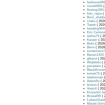
fashioned9
novel4900
(
flowing1861
foto_rajza
( 
Born_stubb
czaku
( 202
Topek
( 202
heading984
Eric Carton
welna79
( 2
Kacper
( 20
Boko
( 2026
Berni
( 2026
excitement
Banan1920
gtkarol
( 20
Wojtekdu
( 
panadam
( 
Blackthron
tomek75
( 2
tatatrenuje
(
AdamRy
( 2
levisss
( 202
VretoX
( 202
Krzysztof J
BrowaRR
( 
ŁukaszGawl
Maciej Górs