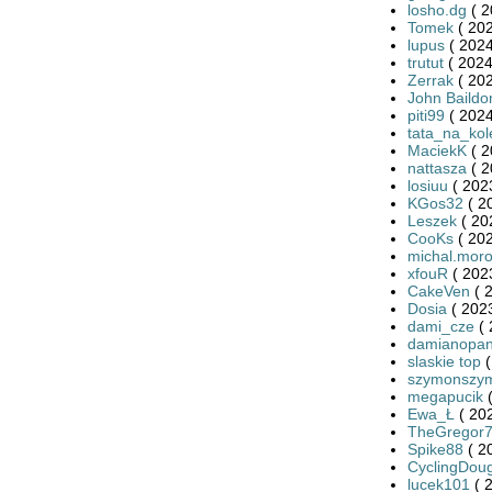
losho.dg
( 2
Tomek
( 202
lupus
( 2024
trutut
( 2024
Zerrak
( 202
John Baildo
piti99
( 2024
tata_na_kol
MaciekK
( 2
nattasza
( 2
losiuu
( 202
KGos32
( 2
Leszek
( 20
CooKs
( 202
michal.mor
xfouR
( 202
CakeVen
( 
Dosia
( 2023
dami_cze
( 
damianopan
slaskie top
(
szymonszym
megapucik
(
Ewa_Ł
( 20
TheGregor
Spike88
( 2
CyclingDou
lucek101
( 