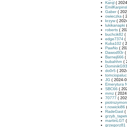
Karql
( 2024
EmilKarpins
Gaber
( 202
owieczka
( 
krzyw
( 2024
lukikanapki
(
roberts
( 20
buchcik82
(
edge7374
(
Kuba102
( 
PawNo
( 20
Dawod93r
(
Barnej666
(
bubahhm
( 
DominikG9
do0r5
( 202
tomciopaluc
JG
( 2024-0
Emerytura 
SBC66
( 20
mmz
( 2024
70777
( 202
piotrszymo
t.nowicki86
(
RadeGast
(
grzyb_tape
martinLGT
(
grzegorz81