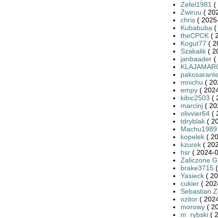
Zefel1981
(
Żwiruu
( 20
chris
( 2025
Kubabuba
(
theCPCK
( 
Kogut77
( 2
Szakalik
( 2
janbaader
(
KLAJAMAR
pakosarant
mnichu
( 20
empy
( 2024
kibic2503
( 
marcinj
( 20
olivvier64
( 
tdryblak
( 2
Machu1989
kopelek
( 20
kzurek
( 202
hsr
( 2024-0
Zaliczone 
brake3715
(
Yasieck
( 20
cukier
( 202
Sebastian Zi
ozitor
( 2024
morowy
( 2
m_rybski
( 