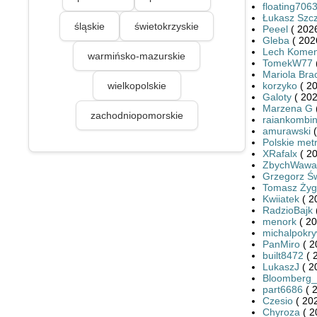
floating706
Łukasz Szc
śląskie
świetokrzyskie
Peeel
( 2026
Gleba
( 202
Lech Kome
warmińsko-mazurskie
TomekW77
(
Mariola Br
wielkopolskie
korzyko
( 20
Galoty
( 202
Marzena G
zachodniopomorskie
raiankombin
amurawski
(
Polskie met
XRafalx
( 20
ZbychWawa
Grzegorz Św
Tomasz Żyg
Kwiiatek
( 2
RadzioBajk
menork
( 20
michalpokr
PanMiro
( 2
built8472
( 
LukaszJ
( 2
Bloomberg
part6686
( 
Czesio
( 20
Chyroza
( 2