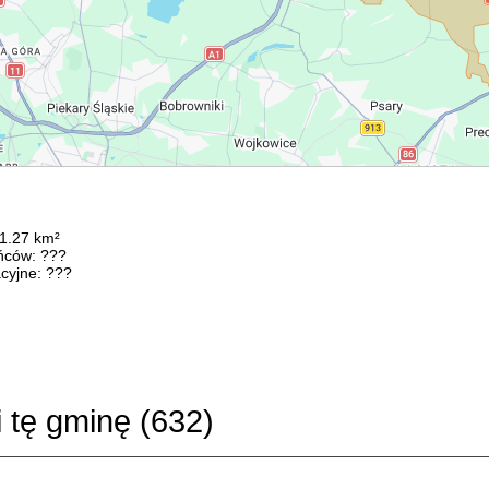
51.27 km²
ńców: ???
cyjne: ???
i tę gminę (
632
)