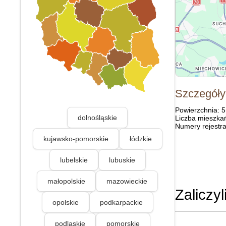
Szczegóły
Powierzchnia: 
dolnośląskie
Liczba mieszka
Numery rejestra
kujawsko-pomorskie
łódzkie
lubelskie
lubuskie
małopolskie
mazowieckie
Zaliczyl
opolskie
podkarpackie
podlaskie
pomorskie