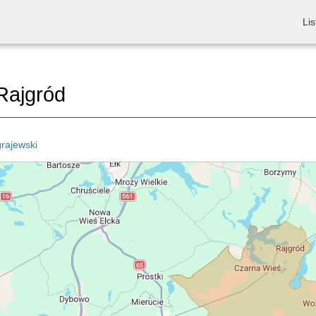
Lis
Rajgród
grajewski