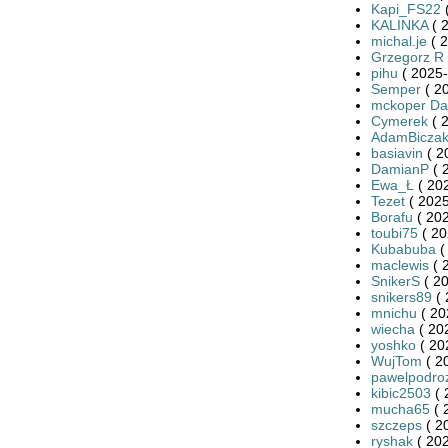
Kapi_FS22
(
KALINKA
( 
michal.je
( 2
Grzegorz R
pihu
( 2025-
Semper
( 2
mckoper Da
Cymerek
( 
AdamBicza
basiavin
( 2
DamianP
( 
Ewa_Ł
( 20
Tezet
( 2025
Borafu
( 202
toubi75
( 20
Kubabuba
(
maclewis
( 
SnikerS
( 20
snikers89
( 
mnichu
( 20
wiecha
( 20
yoshko
( 20
WujTom
( 2
pawelpodro
kibic2503
( 
mucha65
( 
szczeps
( 2
ryshak
( 202