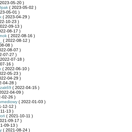
2023-05-20 )
Opak
( 2023-05-02 )
23-05-01 )
k
( 2023-04-29 )
22-10-23 )
022-09-13 )
022-08-17 )
mok
( 2022-08-16 )
_
( 2022-08-12 )
08-08 )
022-08-07 )
2-07-27 )
 2022-07-18 )
07-16 )
k
( 2022-06-10 )
022-05-23 )
022-04-29 )
2-04-28 )
zak69
( 2022-04-15 )
2022-04-09 )
-02-26 )
mmediowy
( 2022-01-03 )
-12-12 )
11-13 )
łoń
( 2021-10-11 )
021-09-17 )
1-09-13 )
y
( 2021-08-24 )