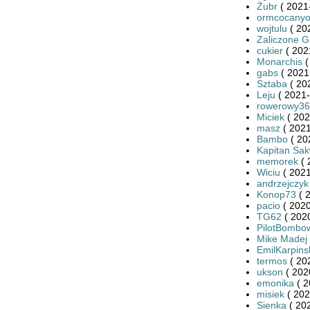
Żubr
( 2021
ormcocany
wojtulu
( 20
Zaliczone 
cukier
( 202
Monarchis
(
gabs
( 2021
Sztaba
( 20
Leju
( 2021-
rowerowy36
Miciek
( 202
masz
( 2021
Bambo
( 20
Kapitan Sa
memorek
( 
Wiciu
( 2021
andrzejczyk
Konop73
( 
pacio
( 2020
TG62
( 2020
PilotBombo
Mike Madej
EmilKarpins
termos
( 20
ukson
( 202
emonika
( 2
misiek
( 202
Sienka
( 20