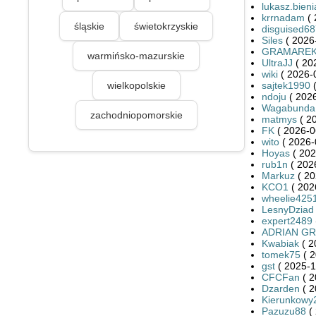
lukasz.bieni
krrnadam
( 
śląskie
świetokrzyskie
disguised6
Siles
( 2026
GRAMARE
warmińsko-mazurskie
UltraJJ
( 20
wiki
( 2026-
wielkopolskie
sajtek1990
(
ndoju
( 2026
Wagabunda
zachodniopomorskie
matmys
( 2
FK
( 2026-0
wito
( 2026-
Hoyas
( 202
rub1n
( 202
Markuz
( 20
KCO1
( 202
wheelie425
LesnyDziad
expert2489
ADRIAN G
Kwabiak
( 2
tomek75
( 2
gst
( 2025-1
CFCFan
( 2
Dzarden
( 2
Kierunkowy
Pazuzu88
( 