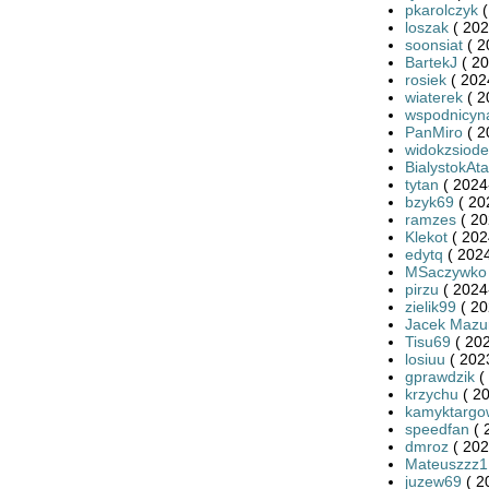
pkarolczyk
(
loszak
( 202
soonsiat
( 2
BartekJ
( 20
rosiek
( 202
wiaterek
( 2
wspodnicyn
PanMiro
( 2
widokzsiode
BialystokAt
tytan
( 2024
bzyk69
( 20
ramzes
( 20
Klekot
( 202
edytq
( 2024
MSaczywko
pirzu
( 2024
zielik99
( 20
Jacek Mazu
Tisu69
( 202
losiuu
( 202
gprawdzik
(
krzychu
( 20
kamyktargo
speedfan
( 
dmroz
( 202
Mateuszzz1
juzew69
( 2