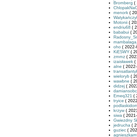
Bromberg
( 
ChlopakNa
menork
( 20
Watykańczy
Motonii
( 20
endriu68
( 2
bababui
( 2
Radosny_S
mambalaga
oho
( 2022-
KiESWY
( 2
zmmz
( 202
izaisławek
(
alne
( 2022-
transatlanty
wieloryb
( 2
wawbne
( 2
didzej
( 202
damiansobc
Emeq321
( 
tryice
( 2022
podlaskido
krzyw
( 2021
siwa
( 2021-
Gwiezdny S
jedrucha
( 2
guziec
( 202
agnieszkam