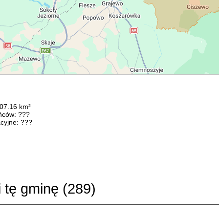
207.16 km²
ńców: ???
cyjne: ???
i tę gminę (
289
)