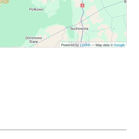
Powered by
Leaflet
— Map data ©
Google