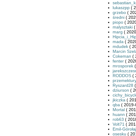
sebastian_k
lukaszpp
( 2
grzebo
( 20
średni
( 202
piopo
( 2020
malysztaki
(
marg
( 2020
Hipcia_i_Hi
mada
( 2020
mdudek
( 2
Marcin Szel
Cokeman
( 
fenter
( 202
mrosporek
(
jarekszcze
RODDOS
( 
przemektury
Ryszard28
(
dziurson
( 2
cichy_bicycl
jkiczka
( 201
qba
( 2019-
Mortal
( 201
huann
( 201
rob63
( 201
Volt71
( 201
Emil-Góroła
osesku
( 20