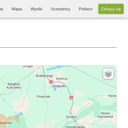
ta
Mapa
Wyniki
Uczestnicy
Pobierz
Zaloguj się