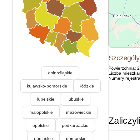
Szczegóły
Powierzchnia: 
dolnośląskie
Liczba mieszka
Numery rejestra
kujawsko-pomorskie
łódzkie
lubelskie
lubuskie
małopolskie
mazowieckie
Zaliczyl
opolskie
podkarpackie
podlaskie
pomorskie