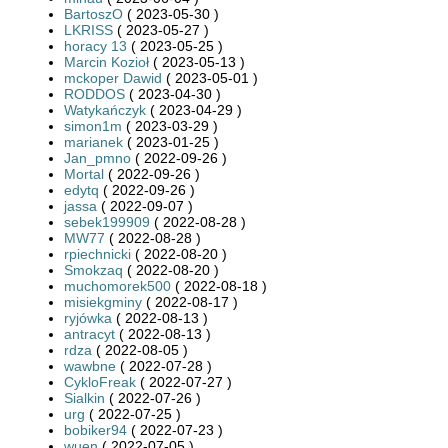
BartoszO
( 2023-05-30 )
LKRISS
( 2023-05-27 )
horacy 13
( 2023-05-25 )
Marcin Kozioł
( 2023-05-13 )
mckoper Dawid
( 2023-05-01 )
RODDOS
( 2023-04-30 )
Watykańczyk
( 2023-04-29 )
simon1m
( 2023-03-29 )
marianek
( 2023-01-25 )
Jan_pmno
( 2022-09-26 )
Mortal
( 2022-09-26 )
edytq
( 2022-09-26 )
jassa
( 2022-09-07 )
sebek199909
( 2022-08-28 )
MW77
( 2022-08-28 )
rpiechnicki
( 2022-08-20 )
Smokzaq
( 2022-08-20 )
muchomorek500
( 2022-08-18 )
misiekgminy
( 2022-08-17 )
ryjówka
( 2022-08-13 )
antracyt
( 2022-08-13 )
rdza
( 2022-08-05 )
wawbne
( 2022-07-28 )
CykloFreak
( 2022-07-27 )
Sialkin
( 2022-07-26 )
urg
( 2022-07-25 )
bobiker94
( 2022-07-23 )
wuen
( 2022-07-05 )