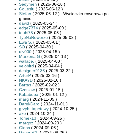
Sedymen
( 2025-06-18 )
CoLesiu
( 2025-06-12 )
Stefan
( 2025-06-12 ) : Wycieczka rowerowa po
gminie.
david
( 2025-05-24 )
edge7374
( 2025-05-09 )
toubi75
( 2025-05-05 )
TypNaRowerze
( 2025-05-02 )
Ewa S.
( 2025-05-01 )
SO
( 2025-04-30 )
ulv000
( 2025-04-15 )
Marzena G
( 2025-04-13 )
wallace.
( 2025-04-08 )
velobird
( 2025-04-04 )
designer9136
( 2025-03-22 )
ArturP
( 2025-02-16 )
NKAYD
( 2025-02-16 )
Bartas
( 2025-02-02 )
Czesław
( 2025-01-15 )
Kubabuba
( 2025-01-12 )
marg
( 2024-11-05 )
DarekDaro
( 2024-11-01 )
grzyb_tapetowy
( 2024-10-25 )
ako
( 2024-10-24 )
Tomek13
( 2024-09-25 )
marqoz
( 2024-09-20 )
Gidas
( 2024-09-06 )
DariuszCh
( 2024-08-26 )