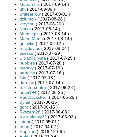
Monarchis
( 2017-09-14 )
ttttt
( 2017-09-06 )
whitearrow
( 2017-09-01 )
dziurson
( 2017-08-28 )
krzychu
( 2017-08-26 )
Natka
( 2017-08-14 )
Mumingse
( 2017-08-14 )
Mario Marin
( 2017-08-14 )
gnievko
( 2017-08-12 )
Stradovius
( 2017-08-04 )
osesku
( 2017-07-29 )
Ultra&Turysta
( 2017-07-25 )
bubbles
( 2017-07-20 )
metaxy
( 2017-07-19 )
bartekw
( 2017-07-16 )
Gio
( 2017-07-16 )
darekw
( 2017-07-14 )
rdklstr_centra
( 2017-06-28 )
archi194
( 2017-06-25 )
RedBlacksFan
( 2017-06-25 )
trynia
( 2017-06-16 )
goro
( 2017-06-15 )
Ryszard28
( 2017-06-08 )
Kierunkowy22
( 2017-06-02 )
latant
( 2017-05-01 )
m.an
( 2017-04-02 )
Hupikao
( 2016-12-06 )
RaMi
( 2016-11-29 )