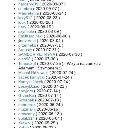
naroznik99
( 2020-09-07 )
sombra
( 2020-09-07 )
Mauretania
( 2020-08-24 )
krzy512
( 2020-08-23 )
look
( 2020-08-20 )
Larv
( 2020-08-15 )
szymielo
( 2020-08-09 )
EmilKarpinski
( 2020-08-06 )
jlneverdie
( 2020-08-04 )
przemeks
( 2020-07-31 )
Argusie
( 2020-07-31 )
SAMBOR PETRYNA
( 2020-07-30 )
oleo96
( 2020-07-30 )
Tomasz S
( 2020-07-25 ) : Wizyta na zamku z
Adamem i Szymonem :)
Michał Różewski
( 2020-07-24 )
Jacek kamycki
( 2020-07-24 )
Kamyki Jacek
( 2020-07-24 )
LesnyDziad
( 2020-07-21 )
apryjom
( 2020-07-14 )
GrzesKa
( 2020-07-14 )
Schabek
( 2020-07-13 )
memorek
( 2020-06-24 )
muzmar
( 2020-06-16 )
omszony
( 2020-06-13 )
bobik314
( 2020-06-04 )
skawol
( 2020-05-25 )
Zabeł
( 2020-05-23 )