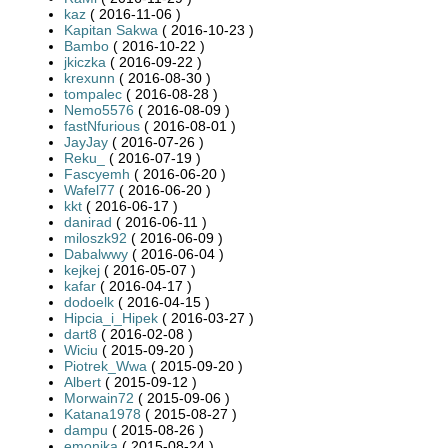
kaz
( 2016-11-06 )
Kapitan Sakwa
( 2016-10-23 )
Bambo
( 2016-10-22 )
jkiczka
( 2016-09-22 )
krexunn
( 2016-08-30 )
tompalec
( 2016-08-28 )
Nemo5576
( 2016-08-09 )
fastNfurious
( 2016-08-01 )
JayJay
( 2016-07-26 )
Reku_
( 2016-07-19 )
Fascyemh
( 2016-06-20 )
Wafel77
( 2016-06-20 )
kkt
( 2016-06-17 )
danirad
( 2016-06-11 )
miloszk92
( 2016-06-09 )
Dabalwwy
( 2016-06-04 )
kejkej
( 2016-05-07 )
kafar
( 2016-04-17 )
dodoelk
( 2016-04-15 )
Hipcia_i_Hipek
( 2016-03-27 )
dart8
( 2016-02-08 )
Wiciu
( 2015-09-20 )
Piotrek_Wwa
( 2015-09-20 )
Albert
( 2015-09-12 )
Morwain72
( 2015-09-06 )
Katana1978
( 2015-08-27 )
dampu
( 2015-08-26 )
emonika
( 2015-08-24 )