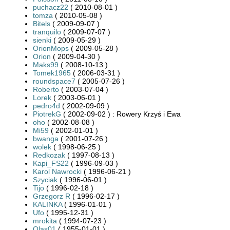
puchacz22
( 2010-08-01 )
tomza
( 2010-05-08 )
Bitels
( 2009-09-07 )
tranquilo
( 2009-07-07 )
sienki
( 2009-05-29 )
OrionMops
( 2009-05-28 )
Orion
( 2009-04-30 )
Maks99
( 2008-10-13 )
Tomek1965
( 2006-03-31 )
roundspace7
( 2005-07-26 )
Roberto
( 2003-07-04 )
Lorek
( 2003-06-01 )
pedro4d
( 2002-09-09 )
PiotrekG
( 2002-09-02 ) : Rowery Krzyś i Ewa
oho
( 2002-08-08 )
Mi59
( 2002-01-01 )
bwanga
( 2001-07-26 )
wolek
( 1998-06-25 )
Redkozak
( 1997-08-13 )
Kapi_FS22
( 1996-09-03 )
Karol Nawrocki
( 1996-06-21 )
Szyciak
( 1996-06-01 )
Tijo
( 1996-02-18 )
Grzegorz R
( 1996-02-17 )
KALINKA
( 1996-01-01 )
Ufo
( 1995-12-31 )
mrokita
( 1994-07-23 )
Qlas01
( 1955-01-01 )