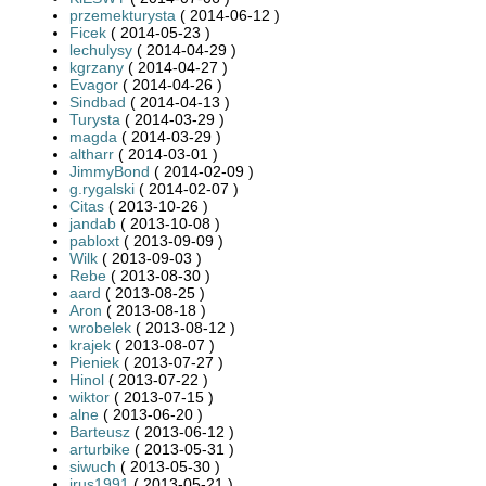
przemekturysta
( 2014-06-12 )
Ficek
( 2014-05-23 )
lechulysy
( 2014-04-29 )
kgrzany
( 2014-04-27 )
Evagor
( 2014-04-26 )
Sindbad
( 2014-04-13 )
Turysta
( 2014-03-29 )
magda
( 2014-03-29 )
altharr
( 2014-03-01 )
JimmyBond
( 2014-02-09 )
g.rygalski
( 2014-02-07 )
Citas
( 2013-10-26 )
jandab
( 2013-10-08 )
pabloxt
( 2013-09-09 )
Wilk
( 2013-09-03 )
Rebe
( 2013-08-30 )
aard
( 2013-08-25 )
Aron
( 2013-08-18 )
wrobelek
( 2013-08-12 )
krajek
( 2013-08-07 )
Pieniek
( 2013-07-27 )
Hinol
( 2013-07-22 )
wiktor
( 2013-07-15 )
alne
( 2013-06-20 )
Barteusz
( 2013-06-12 )
arturbike
( 2013-05-31 )
siwuch
( 2013-05-30 )
irus1991
( 2013-05-21 )