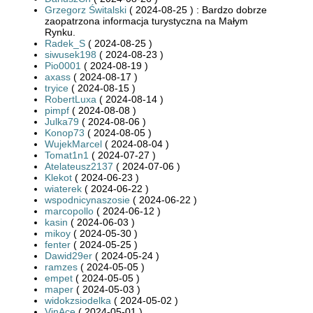
Grzegorz Świtalski
( 2024-08-25 ) : Bardzo dobrze
zaopatrzona informacja turystyczna na Małym
Rynku.
Radek_S
( 2024-08-25 )
siwusek198
( 2024-08-23 )
Pio0001
( 2024-08-19 )
axass
( 2024-08-17 )
tryice
( 2024-08-15 )
RobertLuxa
( 2024-08-14 )
pimpf
( 2024-08-08 )
Julka79
( 2024-08-06 )
Konop73
( 2024-08-05 )
WujekMarcel
( 2024-08-04 )
Tomat1n1
( 2024-07-27 )
Atelateusz2137
( 2024-07-06 )
Klekot
( 2024-06-23 )
wiaterek
( 2024-06-22 )
wspodnicynaszosie
( 2024-06-22 )
marcopollo
( 2024-06-12 )
kasin
( 2024-06-03 )
mikoy
( 2024-05-30 )
fenter
( 2024-05-25 )
Dawid29er
( 2024-05-24 )
ramzes
( 2024-05-05 )
empet
( 2024-05-05 )
maper
( 2024-05-03 )
widokzsiodelka
( 2024-05-02 )
VinAce
( 2024-05-01 )