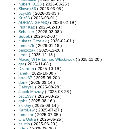
hubert_0123
( 2026-03-26 )
Sławek86
( 2026-03-05 )
bzyk69
( 2026-03-03 )
Kris66
( 2026-03-01 )
ADRIAN GRABQ
( 2026-02-19 )
Piotr Kaz
( 2026-02-10 )
Schalker
( 2026-02-08 )
Sebek
( 2026-02-03 )
Łukasz Grzelak
( 2026-02-01 )
tomek75
( 2026-01-18 )
paszczak
( 2025-12-20 )
Leon
( 2025-12-18 )
Maciej WTR Lumac Włocławek
( 2025-11-20 )
gst
( 2025-11-08 )
Dzarden
( 2025-10-19 )
janek
( 2025-10-08 )
artek67
( 2025-09-20 )
donk
( 2025-09-14 )
Gabrys1
( 2025-08-28 )
Jacek Mazury
( 2025-08-26 )
psc1997
( 2025-08-25 )
gabs
( 2025-08-16 )
ziel0ny
( 2025-08-14 )
KaroLew
( 2025-07-27 )
tomekar
( 2025-07-05 )
Ola Ostra
( 2025-06-25 )
szucio
( 2025-06-20 )
admk
( 2025-06-20 )