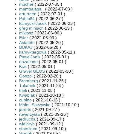
mucher
( 2022-07-05 )
mambalaga_
( 2022-07-03 )
arturteen
( 2022-07-01 )
Pablo84
( 2022-06-27 )
kamycki Jacek
( 2022-06-23 )
greg miniach
( 2022-06-19 )
miklosz
( 2022-06-06 )
Eder
( 2022-06-03 )
Astatoth
( 2022-05-20 )
BUKAJ
( 2022-05-20 )
kamyktargowa
( 2022-05-11 )
PawelJanik
( 2022-05-01 )
nazachod
( 2022-05-01 )
Kiwi
( 2022-05-01 )
Gravel GEOS
( 2022-03-30 )
Gonzol
( 2022-02-20 )
Bromberg
( 2021-11-26 )
Tukanek
( 2021-11-24 )
theli
( 2021-11-05 )
Kwabiak
( 2021-10-18 )
cubino
( 2021-10-16 )
Maks_Saczywko
( 2021-10-10 )
jarorts
( 2021-09-27 )
rowerzysta
( 2021-09-26 )
jedrucha
( 2021-09-17 )
wieloryb
( 2021-09-12 )
stanskum
( 2021-09-10 )
Siudek
( 2021-09-05 )