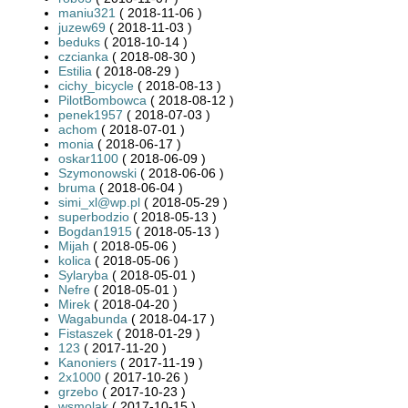
maniu321
( 2018-11-06 )
juzew69
( 2018-11-03 )
beduks
( 2018-10-14 )
czcianka
( 2018-08-30 )
Estilia
( 2018-08-29 )
cichy_bicycle
( 2018-08-13 )
PilotBombowca
( 2018-08-12 )
penek1957
( 2018-07-03 )
achom
( 2018-07-01 )
monia
( 2018-06-17 )
oskar1100
( 2018-06-09 )
Szymonowski
( 2018-06-06 )
bruma
( 2018-06-04 )
simi_xl@wp.pl
( 2018-05-29 )
superbodzio
( 2018-05-13 )
Bogdan1915
( 2018-05-13 )
Mijah
( 2018-05-06 )
kolica
( 2018-05-06 )
Sylaryba
( 2018-05-01 )
Nefre
( 2018-05-01 )
Mirek
( 2018-04-20 )
Wagabunda
( 2018-04-17 )
Fistaszek
( 2018-01-29 )
123
( 2017-11-20 )
Kanoniers
( 2017-11-19 )
2x1000
( 2017-10-26 )
grzebo
( 2017-10-23 )
wsmolak
( 2017-10-15 )