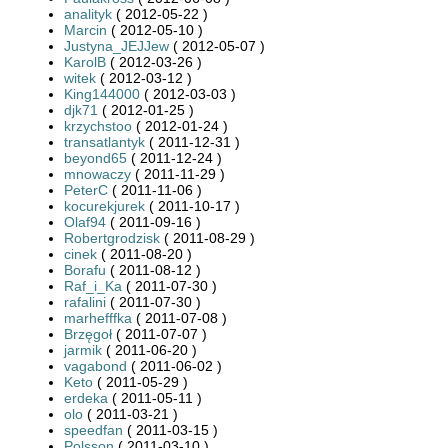
analityk
( 2012-05-22 )
Marcin
( 2012-05-10 )
Justyna_JEJJew
( 2012-05-07 )
KarolB
( 2012-03-26 )
witek
( 2012-03-12 )
King144000
( 2012-03-03 )
djk71
( 2012-01-25 )
krzychstoo
( 2012-01-24 )
transatlantyk
( 2011-12-31 )
beyond65
( 2011-12-24 )
mnowaczy
( 2011-11-29 )
PeterC
( 2011-11-06 )
kocurekjurek
( 2011-10-17 )
Olaf94
( 2011-09-16 )
Robertgrodzisk
( 2011-08-29 )
cinek
( 2011-08-20 )
Borafu
( 2011-08-12 )
Raf_i_Ka
( 2011-07-30 )
rafalini
( 2011-07-30 )
marhefffka
( 2011-07-08 )
Brzęgoł
( 2011-07-07 )
jarmik
( 2011-06-20 )
vagabond
( 2011-06-02 )
Keto
( 2011-05-29 )
erdeka
( 2011-05-11 )
olo
( 2011-03-21 )
speedfan
( 2011-03-15 )
Polsson
( 2011-03-10 )