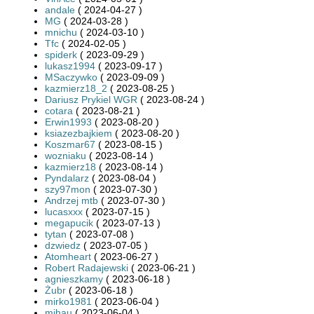
andale
( 2024-04-27 )
MG
( 2024-03-28 )
mnichu
( 2024-03-10 )
Tfc
( 2024-02-05 )
spiderk
( 2023-09-29 )
lukasz1994
( 2023-09-17 )
MSaczywko
( 2023-09-09 )
kazmierz18_2
( 2023-08-25 )
Dariusz Prykiel WGR
( 2023-08-24 )
cotara
( 2023-08-21 )
Erwin1993
( 2023-08-20 )
ksiazezbajkiem
( 2023-08-20 )
Koszmar67
( 2023-08-15 )
wozniaku
( 2023-08-14 )
kazmierz18
( 2023-08-14 )
Pyndalarz
( 2023-08-04 )
szy97mon
( 2023-07-30 )
Andrzej mtb
( 2023-07-30 )
lucasxxx
( 2023-07-15 )
megapucik
( 2023-07-13 )
tytan
( 2023-07-08 )
dzwiedz
( 2023-07-05 )
Atomheart
( 2023-06-27 )
Robert Radajewski
( 2023-06-21 )
agnieszkamy
( 2023-06-18 )
Żubr
( 2023-06-18 )
mirko1981
( 2023-06-04 )
mihau
( 2023-06-04 )