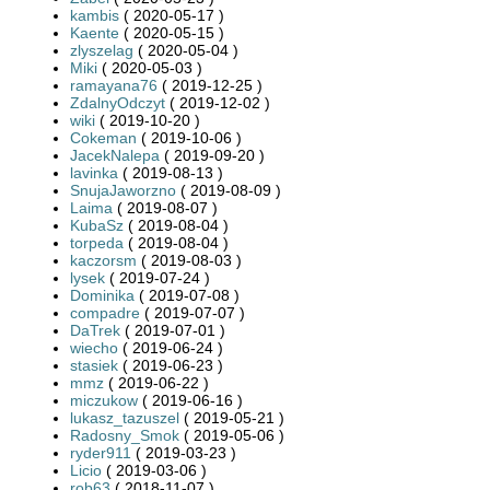
kambis
( 2020-05-17 )
Kaente
( 2020-05-15 )
zlyszelag
( 2020-05-04 )
Miki
( 2020-05-03 )
ramayana76
( 2019-12-25 )
ZdalnyOdczyt
( 2019-12-02 )
wiki
( 2019-10-20 )
Cokeman
( 2019-10-06 )
JacekNalepa
( 2019-09-20 )
lavinka
( 2019-08-13 )
SnujaJaworzno
( 2019-08-09 )
Laima
( 2019-08-07 )
KubaSz
( 2019-08-04 )
torpeda
( 2019-08-04 )
kaczorsm
( 2019-08-03 )
lysek
( 2019-07-24 )
Dominika
( 2019-07-08 )
compadre
( 2019-07-07 )
DaTrek
( 2019-07-01 )
wiecho
( 2019-06-24 )
stasiek
( 2019-06-23 )
mmz
( 2019-06-22 )
miczukow
( 2019-06-16 )
lukasz_tazuszel
( 2019-05-21 )
Radosny_Smok
( 2019-05-06 )
ryder911
( 2019-03-23 )
Licio
( 2019-03-06 )
rob63
( 2018-11-07 )