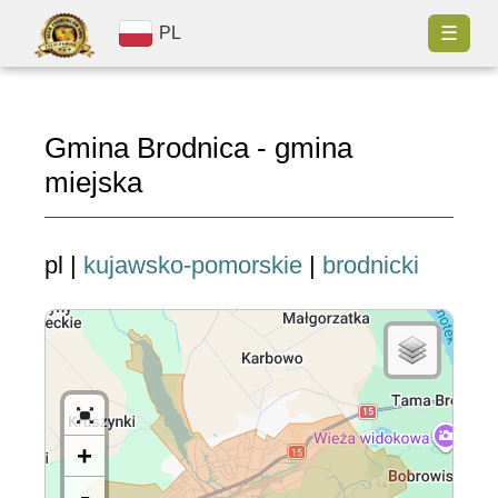
☰
PL
Gmina Brodnica - gmina
miejska
pl |
kujawsko-pomorskie
|
brodnicki
+
-