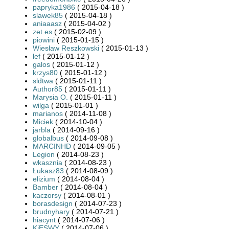
papryka1986
( 2015-04-18 )
slawek85
( 2015-04-18 )
aniaaasz
( 2015-04-02 )
zet.es
( 2015-02-09 )
piowini
( 2015-01-15 )
Wiesław Reszkowski
( 2015-01-13 )
lef
( 2015-01-12 )
galos
( 2015-01-12 )
krzys80
( 2015-01-12 )
sldtwa
( 2015-01-11 )
Author85
( 2015-01-11 )
Marysia O.
( 2015-01-11 )
wilga
( 2015-01-01 )
marianos
( 2014-11-08 )
Miciek
( 2014-10-04 )
jarbla
( 2014-09-16 )
globalbus
( 2014-09-08 )
MARCINHD
( 2014-09-05 )
Legion
( 2014-08-23 )
wkasznia
( 2014-08-23 )
Łukasz83
( 2014-08-09 )
elizium
( 2014-08-04 )
Bamber
( 2014-08-04 )
kaczorsy
( 2014-08-01 )
borasdesign
( 2014-07-23 )
brudnyhary
( 2014-07-21 )
hiacynt
( 2014-07-06 )
KiESWY
( 2014-07-06 )