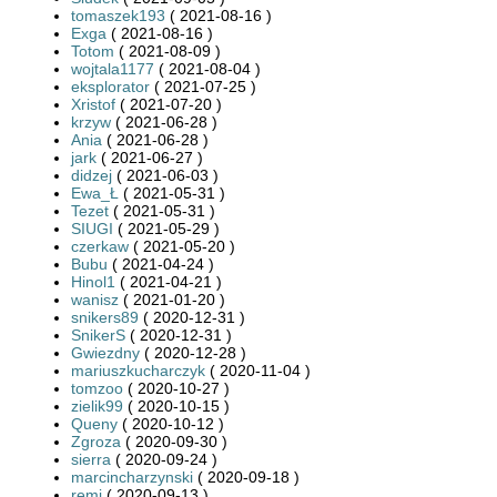
tomaszek193
( 2021-08-16 )
Exga
( 2021-08-16 )
Totom
( 2021-08-09 )
wojtala1177
( 2021-08-04 )
eksplorator
( 2021-07-25 )
Xristof
( 2021-07-20 )
krzyw
( 2021-06-28 )
Ania
( 2021-06-28 )
jark
( 2021-06-27 )
didzej
( 2021-06-03 )
Ewa_Ł
( 2021-05-31 )
Tezet
( 2021-05-31 )
SIUGI
( 2021-05-29 )
czerkaw
( 2021-05-20 )
Bubu
( 2021-04-24 )
Hinol1
( 2021-04-21 )
wanisz
( 2021-01-20 )
snikers89
( 2020-12-31 )
SnikerS
( 2020-12-31 )
Gwiezdny
( 2020-12-28 )
mariuszkucharczyk
( 2020-11-04 )
tomzoo
( 2020-10-27 )
zielik99
( 2020-10-15 )
Queny
( 2020-10-12 )
Zgroza
( 2020-09-30 )
sierra
( 2020-09-24 )
marcincharzynski
( 2020-09-18 )
remi
( 2020-09-13 )