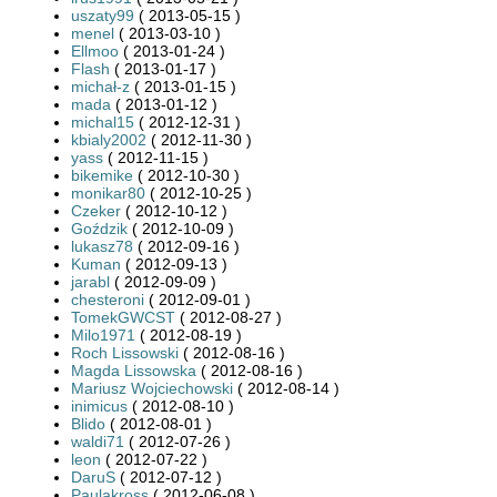
uszaty99
( 2013-05-15 )
menel
( 2013-03-10 )
Ellmoo
( 2013-01-24 )
Flash
( 2013-01-17 )
michał-z
( 2013-01-15 )
mada
( 2013-01-12 )
michal15
( 2012-12-31 )
kbialy2002
( 2012-11-30 )
yass
( 2012-11-15 )
bikemike
( 2012-10-30 )
monikar80
( 2012-10-25 )
Czeker
( 2012-10-12 )
Goździk
( 2012-10-09 )
lukasz78
( 2012-09-16 )
Kuman
( 2012-09-13 )
jarabl
( 2012-09-09 )
chesteroni
( 2012-09-01 )
TomekGWCST
( 2012-08-27 )
Milo1971
( 2012-08-19 )
Roch Lissowski
( 2012-08-16 )
Magda Lissowska
( 2012-08-16 )
Mariusz Wojciechowski
( 2012-08-14 )
inimicus
( 2012-08-10 )
Blido
( 2012-08-01 )
waldi71
( 2012-07-26 )
leon
( 2012-07-22 )
DaruS
( 2012-07-12 )
Paulakross
( 2012-06-08 )