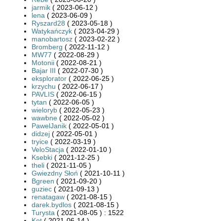
jarmik
( 2023-06-12 )
lena
( 2023-06-09 )
Ryszard28
( 2023-05-18 )
Watykańczyk
( 2023-04-29 )
manobartosz
( 2023-02-22 )
Bromberg
( 2022-11-12 )
MW77
( 2022-08-29 )
Motonii
( 2022-08-21 )
Bajar III
( 2022-07-30 )
eksplorator
( 2022-06-25 )
krzychu
( 2022-06-17 )
PAVLIS
( 2022-06-15 )
tytan
( 2022-06-05 )
wieloryb
( 2022-05-23 )
wawbne
( 2022-05-02 )
PawelJanik
( 2022-05-01 )
didzej
( 2022-05-01 )
tryice
( 2022-03-19 )
VeloStacja
( 2022-01-10 )
Ksebki
( 2021-12-25 )
theli
( 2021-11-05 )
Gwiezdny Słoń
( 2021-10-11 )
Bgreen
( 2021-09-20 )
guziec
( 2021-09-13 )
renatagaw
( 2021-08-15 )
darek.bydlos
( 2021-08-15 )
Turysta
( 2021-08-05 ) : 1522
Kot
( 2021-06-14 )