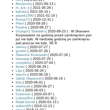
Monarchis
( 2021-06-13 )
m_are_k
( 2021-05-28 )
kambis
( 2021-05-15 )
piasek1990
( 2021-01-19 )
Konop73
( 2020-12-31 )
Pitert
( 2020-09-28 )
Paulina
( 2020-08-27 )
Grzegorz Świtalski
( 2020-08-23 ) : W Skanseni
Kurpiowskim na godzinę przed zamknięciem pań
już nie było. W niedzielę godzinę po zamknięciu
pań jeszcze nie było. SE R
zielony
( 2020-07-27 )
grzebo
( 2020-07-26 )
Slawomir Krukowski
( 2020-07-26 )
lukaszpp
( 2020-07-25 )
completny
( 2020-07-04 )
fenter
( 2020-06-29 )
Leju
( 2020-06-24 )
wiecho
( 2020-06-18 )
Jakub Stepaniuk
( 2020-06-15 )
Kita
( 2020-06-01 )
memorek
( 2020-05-27 )
Miki
( 2020-05-03 )
Cokeman
( 2020-03-07 )
LukaszRoz
( 2020-01-30 )
Rafał Górnik
( 2020-01-13 )
snikers89
( 2019-12-13 )
rdza
( 2019-11-02 )