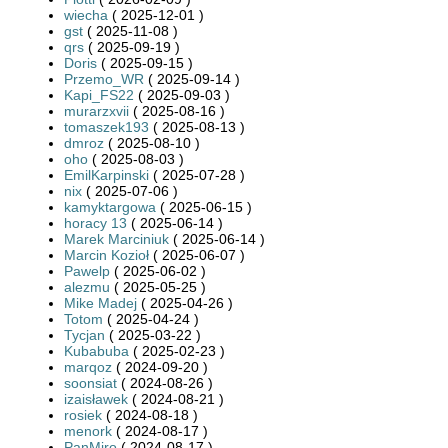
wiecha
( 2025-12-01 )
gst
( 2025-11-08 )
qrs
( 2025-09-19 )
Doris
( 2025-09-15 )
Przemo_WR
( 2025-09-14 )
Kapi_FS22
( 2025-09-03 )
murarzxvii
( 2025-08-16 )
tomaszek193
( 2025-08-13 )
dmroz
( 2025-08-10 )
oho
( 2025-08-03 )
EmilKarpinski
( 2025-07-28 )
nix
( 2025-07-06 )
kamyktargowa
( 2025-06-15 )
horacy 13
( 2025-06-14 )
Marek Marciniuk
( 2025-06-14 )
Marcin Kozioł
( 2025-06-07 )
Pawelp
( 2025-06-02 )
alezmu
( 2025-05-25 )
Mike Madej
( 2025-04-26 )
Totom
( 2025-04-24 )
Tycjan
( 2025-03-22 )
Kubabuba
( 2025-02-23 )
marqoz
( 2024-09-20 )
soonsiat
( 2024-08-26 )
izaisławek
( 2024-08-21 )
rosiek
( 2024-08-18 )
menork
( 2024-08-17 )
PanMiro
( 2024-08-17 )