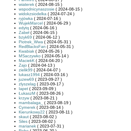
wiaterek
( 2024-08-15 )
wspodnicynaszosie
( 2024-08-15 )
widokzsiodelka
( 2024-07-24 )
ryjówka
( 2024-07-16 )
WujekMarcel
( 2024-06-29 )
edytq
( 2024-06-16 )
Zabeł
( 2024-06-15 )
bzyk69
( 2024-06-12 )
Piotrek_Wwa
( 2024-05-31 )
RedBlacksFan
( 2024-05-31 )
Kwabiak
( 2024-05-26 )
MSaczywko
( 2024-05-14 )
MaciekK
( 2024-04-20 )
Zajo
( 2024-04-13 )
zielik99
( 2024-04-07 )
lukasz1994
( 2024-03-16 )
juzew69
( 2023-09-27 )
zlyszelag
( 2023-09-17 )
Iapet
( 2023-09-09 )
ŁukaszM
( 2023-08-26 )
krzyw
( 2023-08-21 )
mambalaga_
( 2023-08-19 )
Cymerek
( 2023-08-14 )
Kierunkowy22
( 2023-08-11 )
skaut
( 2023-08-02 )
Siles
( 2023-08-02 )
marianek
( 2023-07-31 )
Rebe
( 2023-06-20 )