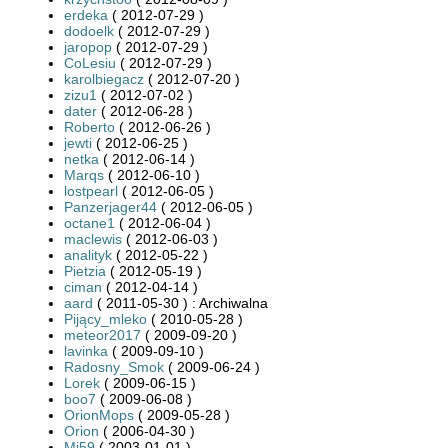
erdeka
( 2012-07-29 )
dodoelk
( 2012-07-29 )
jaropop
( 2012-07-29 )
CoLesiu
( 2012-07-29 )
karolbiegacz
( 2012-07-20 )
zizu1
( 2012-07-02 )
dater
( 2012-06-28 )
Roberto
( 2012-06-26 )
jewti
( 2012-06-25 )
netka
( 2012-06-14 )
Marqs
( 2012-06-10 )
lostpearl
( 2012-06-05 )
Panzerjager44
( 2012-06-05 )
octane1
( 2012-06-04 )
maclewis
( 2012-06-03 )
analityk
( 2012-05-22 )
Pietzia
( 2012-05-19 )
ciman
( 2012-04-14 )
aard
( 2011-05-30 ) : Archiwalna
Pijący_mleko
( 2010-05-28 )
meteor2017
( 2009-09-20 )
lavinka
( 2009-09-10 )
Radosny_Smok
( 2009-06-24 )
Lorek
( 2009-06-15 )
boo7
( 2009-06-08 )
OrionMops
( 2009-05-28 )
Orion
( 2006-04-30 )
Mi59
( 2003-01-01 )