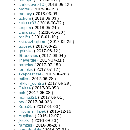
carlostevez10
( 2018-06-12 )
Mortal
( 2018-06-09 )
metaxy
( 2018-06-09 )
achom
( 2018-06-03 )
Łukasz83
( 2018-06-02 )
Legion
( 2018-05-24 )
DariuszCh
( 2018-05-20 )
renifer
( 2018-01-10 )
ksiazezbajkiem
( 2017-08-25 )
gopsek
( 2017-08-25 )
gnievko
( 2017-08-12 )
Stradovius
( 2017-08-04 )
jlneverdie
( 2017-07-31 )
bartekw
( 2017-07-15 )
tomekis
( 2017-07-12 )
skaposzczet
( 2017-06-28 )
milka
( 2017-06-28 )
rdklstr_centra
( 2017-06-28 )
Caissa
( 2017-06-05 )
pch
( 2017-05-08 )
maniu321
( 2017-05-01 )
htx
( 2017-04-02 )
KubaSz
( 2017-01-03 )
Hipcia_i_Hipek
( 2016-12-16 )
Hupikao
( 2016-12-07 )
jkiczka
( 2016-09-23 )
ramzes
( 2016-08-28 )
superbodzio
( 2016-07-31 )