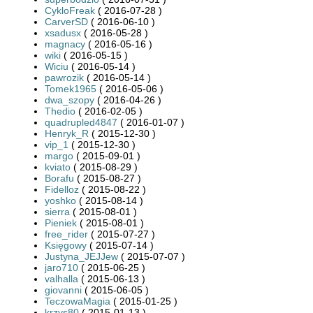
CykloFreak
( 2016-07-28 )
CarverSD
( 2016-06-10 )
xsadusx
( 2016-05-28 )
magnacy
( 2016-05-16 )
wiki
( 2016-05-15 )
Wiciu
( 2016-05-14 )
pawrozik
( 2016-05-14 )
Tomek1965
( 2016-05-06 )
dwa_szopy
( 2016-04-26 )
Thedio
( 2016-02-05 )
quadrupled4847
( 2016-01-07 )
Henryk_R
( 2015-12-30 )
vip_1
( 2015-12-30 )
margo
( 2015-09-01 )
kviato
( 2015-08-29 )
Borafu
( 2015-08-27 )
Fidelloz
( 2015-08-22 )
yoshko
( 2015-08-14 )
sierra
( 2015-08-01 )
Pieniek
( 2015-08-01 )
free_rider
( 2015-07-27 )
Księgowy
( 2015-07-14 )
Justyna_JEJJew
( 2015-07-07 )
jaro710
( 2015-06-25 )
valhalla
( 2015-06-13 )
giovanni
( 2015-06-05 )
TeczowaMagia
( 2015-01-25 )
krzys80
( 2015-01-13 )