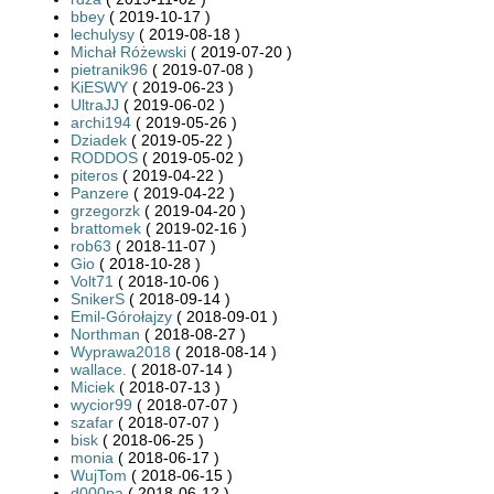
bbey
( 2019-10-17 )
lechulysy
( 2019-08-18 )
Michał Różewski
( 2019-07-20 )
pietranik96
( 2019-07-08 )
KiESWY
( 2019-06-23 )
UltraJJ
( 2019-06-02 )
archi194
( 2019-05-26 )
Dziadek
( 2019-05-22 )
RODDOS
( 2019-05-02 )
piteros
( 2019-04-22 )
Panzere
( 2019-04-22 )
grzegorzk
( 2019-04-20 )
brattomek
( 2019-02-16 )
rob63
( 2018-11-07 )
Gio
( 2018-10-28 )
Volt71
( 2018-10-06 )
SnikerS
( 2018-09-14 )
Emil-Górołajzy
( 2018-09-01 )
Northman
( 2018-08-27 )
Wyprawa2018
( 2018-08-14 )
wallace.
( 2018-07-14 )
Miciek
( 2018-07-13 )
wycior99
( 2018-07-07 )
szafar
( 2018-07-07 )
bisk
( 2018-06-25 )
monia
( 2018-06-17 )
WujTom
( 2018-06-15 )
d000pa
( 2018-06-12 )