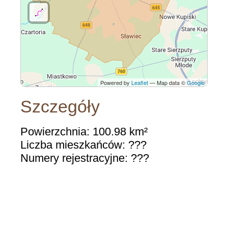
Powered by
Leaflet
— Map data ©
Google
Szczegóły
Powierzchnia: 100.98 km²
Liczba mieszkańców: ???
Numery rejestracyjne: ???