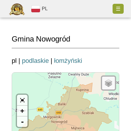
☰
PL
Gmina Nowogród
pl |
podlaskie
|
łomżyński
+
-