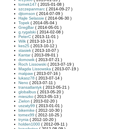
tomek147
( 2015-01-08 )
szczepanmarc
( 2014-09-27 )
djtomson
( 2014-07-09 )
Hajle Selassie
( 2014-06-30 )
Topek
( 2014-05-04 )
GregBar
( 2014-05-01 )
g.rygalski
( 2014-02-08 )
PeterC
( 2013-11-01 )
Wilk
( 2013-10-13 )
kes25
( 2013-10-12 )
stasiek
( 2013-10-07 )
Kantar
( 2013-09-01 )
domowik
( 2013-07-21 )
Roch Lissowski
( 2013-07-19 )
Magda Lissowska
( 2013-07-19 )
matpaw
( 2013-07-16 )
lukasz78
( 2013-07-14 )
Neno
( 2013-07-11 )
transatlantyk
( 2013-05-21 )
globalbus
( 2013-05-20 )
mieszko
( 2013-05-13 )
Zielon
( 2013-02-20 )
uszaty99
( 2013-01-01 )
bikemike
( 2012-10-30 )
tomex99
( 2012-10-25 )
trynia
( 2012-10-20 )
holden1000
( 2012-09-11 )
krzychstoo
( 2012-08-09 )