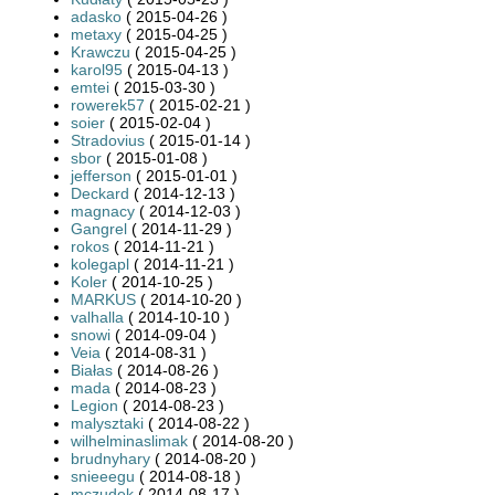
adasko
( 2015-04-26 )
metaxy
( 2015-04-25 )
Krawczu
( 2015-04-25 )
karol95
( 2015-04-13 )
emtei
( 2015-03-30 )
rowerek57
( 2015-02-21 )
soier
( 2015-02-04 )
Stradovius
( 2015-01-14 )
sbor
( 2015-01-08 )
jefferson
( 2015-01-01 )
Deckard
( 2014-12-13 )
magnacy
( 2014-12-03 )
Gangrel
( 2014-11-29 )
rokos
( 2014-11-21 )
kolegapl
( 2014-11-21 )
Koler
( 2014-10-25 )
MARKUS
( 2014-10-20 )
valhalla
( 2014-10-10 )
snowi
( 2014-09-04 )
Veia
( 2014-08-31 )
Białas
( 2014-08-26 )
mada
( 2014-08-23 )
Legion
( 2014-08-23 )
malysztaki
( 2014-08-22 )
wilhelminaslimak
( 2014-08-20 )
brudnyhary
( 2014-08-20 )
snieeegu
( 2014-08-18 )
mczudek
( 2014-08-17 )