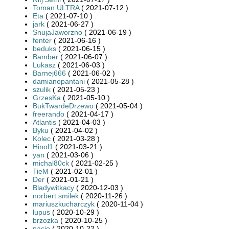
Toman ULTRA
( 2021-07-12 )
Eta
( 2021-07-10 )
jark
( 2021-06-27 )
SnujaJaworzno
( 2021-06-19 )
fenter
( 2021-06-16 )
beduks
( 2021-06-15 )
Bamber
( 2021-06-07 )
Lukasz
( 2021-06-03 )
Barnej666
( 2021-06-02 )
damianopantani
( 2021-05-28 )
szulik
( 2021-05-23 )
GrzesKa
( 2021-05-10 )
BukTwardeDrzewo
( 2021-05-04 )
freerando
( 2021-04-17 )
Atlantis
( 2021-04-03 )
Byku
( 2021-04-02 )
Kolec
( 2021-03-28 )
Hinol1
( 2021-03-21 )
yan
( 2021-03-06 )
michal80ck
( 2021-02-25 )
TieM
( 2021-02-01 )
Der
( 2021-01-21 )
Bladywitkacy
( 2020-12-03 )
norbert.smilek
( 2020-11-26 )
mariuszkucharczyk
( 2020-11-04 )
lupus
( 2020-10-29 )
brzozka
( 2020-10-25 )
pacio
( 2020-10-22 )