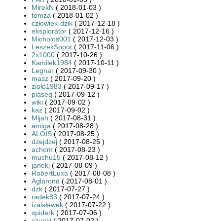
MirekN
( 2018-01-03 )
tomza
( 2018-01-02 )
człowiek-dzik
( 2017-12-18 )
eksplorator
( 2017-12-16 )
Micholos001
( 2017-12-03 )
LeszekSopot
( 2017-11-06 )
2x1000
( 2017-10-26 )
Kamilek1984
( 2017-10-11 )
Legnar
( 2017-09-30 )
masz
( 2017-09-20 )
zioło1983
( 2017-09-17 )
piaseq
( 2017-09-12 )
wiki
( 2017-09-02 )
kaz
( 2017-09-02 )
Mijah
( 2017-08-31 )
amiga
( 2017-08-28 )
ALOIS
( 2017-08-25 )
dzejdzej
( 2017-08-25 )
achom
( 2017-08-23 )
muchu15
( 2017-08-12 )
janekj
( 2017-08-09 )
RobertLuxa
( 2017-08-08 )
Aglarond
( 2017-08-01 )
dzk
( 2017-07-27 )
radek83
( 2017-07-24 )
izaisławek
( 2017-07-22 )
spiderk
( 2017-07-06 )
czupki
( 2017-07-02 )