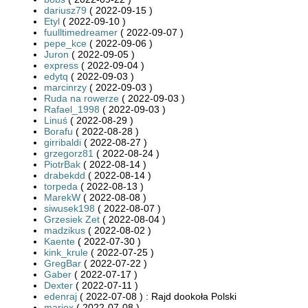
dariusz79
( 2022-09-15 )
Etyl
( 2022-09-10 )
fuulltimedreamer
( 2022-09-07 )
pepe_kce
( 2022-09-06 )
Juron
( 2022-09-05 )
express
( 2022-09-04 )
edytq
( 2022-09-03 )
marcinrzy
( 2022-09-03 )
Ruda na rowerze
( 2022-09-03 )
Rafael_1998
( 2022-09-03 )
Linuś
( 2022-08-29 )
Borafu
( 2022-08-28 )
girribaldi
( 2022-08-27 )
grzegorz81
( 2022-08-24 )
PiotrBak
( 2022-08-14 )
drabekdd
( 2022-08-14 )
torpeda
( 2022-08-13 )
MarekW
( 2022-08-08 )
siwusek198
( 2022-08-07 )
Grzesiek Zet
( 2022-08-04 )
madzikus
( 2022-08-02 )
Kaente
( 2022-07-30 )
kink_krule
( 2022-07-25 )
GregBar
( 2022-07-22 )
Gaber
( 2022-07-17 )
Dexter
( 2022-07-11 )
edenraj
( 2022-07-08 ) : Rajd dookoła Polski
mariox
( 2022-07-08 )