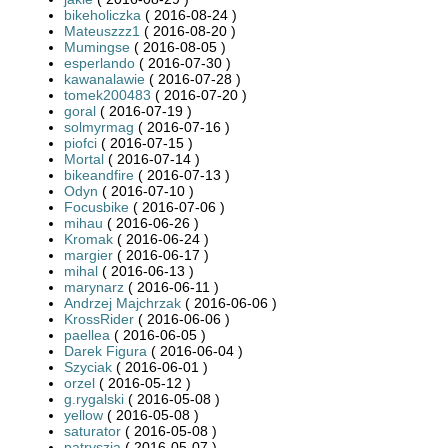
bikeholiczka
( 2016-08-24 )
Mateuszzz1
( 2016-08-20 )
Mumingse
( 2016-08-05 )
esperlando
( 2016-07-30 )
kawanalawie
( 2016-07-28 )
tomek200483
( 2016-07-20 )
goral
( 2016-07-19 )
solmyrmag
( 2016-07-16 )
piofci
( 2016-07-15 )
Mortal
( 2016-07-14 )
bikeandfire
( 2016-07-13 )
Odyn
( 2016-07-10 )
Focusbike
( 2016-07-06 )
mihau
( 2016-06-26 )
Kromak
( 2016-06-24 )
margier
( 2016-06-17 )
mihal
( 2016-06-13 )
marynarz
( 2016-06-11 )
Andrzej Majchrzak
( 2016-06-06 )
KrossRider
( 2016-06-06 )
paellea
( 2016-06-05 )
Darek Figura
( 2016-06-04 )
Szyciak
( 2016-06-01 )
orzel
( 2016-05-12 )
g.rygalski
( 2016-05-08 )
yellow
( 2016-05-08 )
saturator
( 2016-05-08 )
patryszja
( 2016-05-07 )