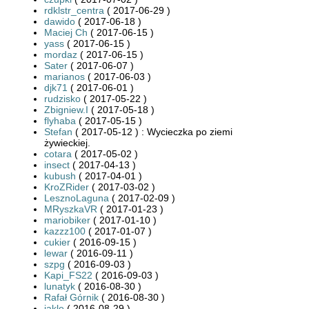
rdklstr_centra
( 2017-06-29 )
dawido
( 2017-06-18 )
Maciej Ch
( 2017-06-15 )
yass
( 2017-06-15 )
mordaz
( 2017-06-15 )
Sater
( 2017-06-07 )
marianos
( 2017-06-03 )
djk71
( 2017-06-01 )
rudzisko
( 2017-05-22 )
Zbigniew.I
( 2017-05-18 )
flyhaba
( 2017-05-15 )
Stefan
( 2017-05-12 ) : Wycieczka po ziemi
żywieckiej.
cotara
( 2017-05-02 )
insect
( 2017-04-13 )
kubush
( 2017-04-01 )
KroZRider
( 2017-03-02 )
LesznoLaguna
( 2017-02-09 )
MRyszkaVR
( 2017-01-23 )
mariobiker
( 2017-01-10 )
kazzz100
( 2017-01-07 )
cukier
( 2016-09-15 )
lewar
( 2016-09-11 )
szpg
( 2016-09-03 )
Kapi_FS22
( 2016-09-03 )
lunatyk
( 2016-08-30 )
Rafał Górnik
( 2016-08-30 )
jakle
( 2016-08-29 )