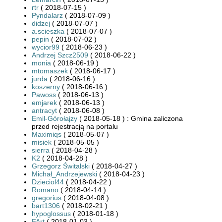
rtr
( 2018-07-15 )
Pyndalarz
( 2018-07-09 )
didzej
( 2018-07-07 )
a.scieszka
( 2018-07-07 )
pepin
( 2018-07-02 )
wycior99
( 2018-06-23 )
Andrzej Szcz2509
( 2018-06-22 )
monia
( 2018-06-19 )
mtomaszek
( 2018-06-17 )
jurda
( 2018-06-16 )
koszerny
( 2018-06-16 )
Pawoss
( 2018-06-13 )
emjarek
( 2018-06-13 )
antracyt
( 2018-06-08 )
Emil-Górołajzy
( 2018-05-18 ) : Gmina zaliczona
przed rejestracją na portalu
Maximiqs
( 2018-05-07 )
misiek
( 2018-05-05 )
sierra
( 2018-04-28 )
K2
( 2018-04-28 )
Grzegorz Świtalski
( 2018-04-27 )
Michał_Andrzejewski
( 2018-04-23 )
Dzieciol44
( 2018-04-22 )
Romano
( 2018-04-14 )
gregorius
( 2018-04-08 )
bart1306
( 2018-02-21 )
hypoglossus
( 2018-01-18 )
FArt
( 2018-01-03 )