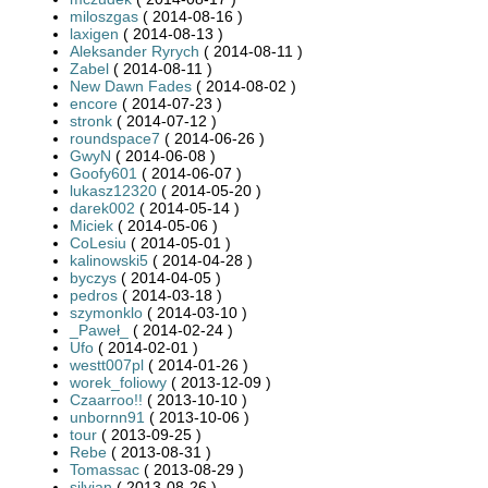
miloszgas
( 2014-08-16 )
laxigen
( 2014-08-13 )
Aleksander Ryrych
( 2014-08-11 )
Zabel
( 2014-08-11 )
New Dawn Fades
( 2014-08-02 )
encore
( 2014-07-23 )
stronk
( 2014-07-12 )
roundspace7
( 2014-06-26 )
GwyN
( 2014-06-08 )
Goofy601
( 2014-06-07 )
lukasz12320
( 2014-05-20 )
darek002
( 2014-05-14 )
Miciek
( 2014-05-06 )
CoLesiu
( 2014-05-01 )
kalinowski5
( 2014-04-28 )
byczys
( 2014-04-05 )
pedros
( 2014-03-18 )
szymonklo
( 2014-03-10 )
_Paweł_
( 2014-02-24 )
Ufo
( 2014-02-01 )
westt007pl
( 2014-01-26 )
worek_foliowy
( 2013-12-09 )
Czaarroo!!
( 2013-10-10 )
unbornn91
( 2013-10-06 )
tour
( 2013-09-25 )
Rebe
( 2013-08-31 )
Tomassac
( 2013-08-29 )
silvian
( 2013-08-26 )