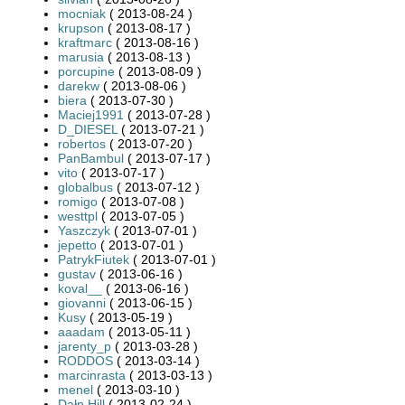
mocniak
( 2013-08-24 )
krupson
( 2013-08-17 )
kraftmarc
( 2013-08-16 )
marusia
( 2013-08-13 )
porcupine
( 2013-08-09 )
darekw
( 2013-08-06 )
biera
( 2013-07-30 )
Maciej1991
( 2013-07-28 )
D_DIESEL
( 2013-07-21 )
robertos
( 2013-07-20 )
PanBambul
( 2013-07-17 )
vito
( 2013-07-17 )
globalbus
( 2013-07-12 )
romigo
( 2013-07-08 )
westtpl
( 2013-07-05 )
Yaszczyk
( 2013-07-01 )
jepetto
( 2013-07-01 )
PatrykFiutek
( 2013-07-01 )
gustav
( 2013-06-16 )
koval__
( 2013-06-16 )
giovanni
( 2013-06-15 )
Kusy
( 2013-05-19 )
aaadam
( 2013-05-11 )
jarenty_p
( 2013-03-28 )
RODDOS
( 2013-03-14 )
marcinrasta
( 2013-03-13 )
menel
( 2013-03-10 )
Dałn Hill
( 2013-02-24 )