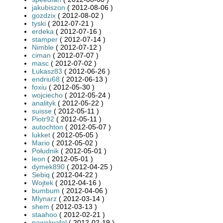
jakubiszon
( 2012-08-06 )
gozdzix
( 2012-08-02 )
tyski
( 2012-07-21 )
erdeka
( 2012-07-16 )
stamper
( 2012-07-14 )
Nimble
( 2012-07-12 )
ciman
( 2012-07-07 )
masc
( 2012-07-02 )
Łukasz83
( 2012-06-26 )
endriu68
( 2012-06-13 )
foxiu
( 2012-05-30 )
wojciecho
( 2012-05-24 )
analityk
( 2012-05-22 )
suisse
( 2012-05-11 )
Piotr92
( 2012-05-11 )
autochton
( 2012-05-07 )
lukket
( 2012-05-05 )
Mario
( 2012-05-02 )
Południk
( 2012-05-01 )
leon
( 2012-05-01 )
dymek890
( 2012-04-25 )
Sebiq
( 2012-04-22 )
Wojtek
( 2012-04-16 )
bumbum
( 2012-04-06 )
Mlynarz
( 2012-03-14 )
shem
( 2012-03-13 )
staahoo
( 2012-02-21 )
pawelwafel
( 2012-02-19 )