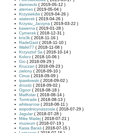
damnecki
( 2019-05-12 )
atemes
( 2019-05-04 )
Krzysiekdw
( 2019-04-26 )
wiaterek
( 2019-04-26 )
Krzysiu_Jarzyna
( 2019-03-22 )
kawerna
( 2019-01-28 )
Cymerek
( 2018-12-31 )
kris3k
( 2018-11-16 )
RadeGast
( 2018-11-10 )
Wafel77
( 2018-11-08 )
Krzysztof Sa
( 2018-10-14 )
Kolorz
( 2018-10-06 )
Gio
( 2018-09-29 )
Kruczan
( 2018-09-23 )
zielony
( 2018-09-10 )
Cinus
( 2018-09-09 )
tpawlowski
( 2018-09-02 )
drozdz
( 2018-09-02 )
Ogoor
( 2018-08-18 )
MatKolar
( 2018-08-14 )
Tomtrade
( 2018-08-13 )
whitearrow
( 2018-08-11 )
wspodnicynaszosie
( 2018-07-29 )
Jagular
( 2018-07-28 )
Mike Madej
( 2018-07-21 )
muzeum
( 2018-07-19 )
Kasia Baraś
( 2018-07-15 )
Lemarcin
( 2018-07-15 )