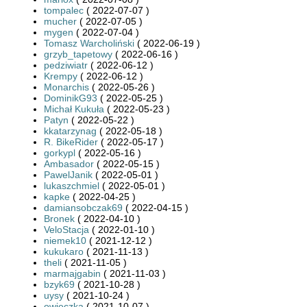
tompalec
( 2022-07-07 )
mucher
( 2022-07-05 )
mygen
( 2022-07-04 )
Tomasz Warcholiński
( 2022-06-19 )
grzyb_tapetowy
( 2022-06-16 )
pedziwiatr
( 2022-06-12 )
Krempy
( 2022-06-12 )
Monarchis
( 2022-05-26 )
DominikG93
( 2022-05-25 )
Michał Kukuła
( 2022-05-23 )
Patyn
( 2022-05-22 )
kkatarzynag
( 2022-05-18 )
R. BikeRider
( 2022-05-17 )
gorkypl
( 2022-05-16 )
Ambasador
( 2022-05-15 )
PawelJanik
( 2022-05-01 )
lukaszchmiel
( 2022-05-01 )
kapke
( 2022-04-25 )
damiansobczak69
( 2022-04-15 )
Bronek
( 2022-04-10 )
VeloStacja
( 2022-01-10 )
niemek10
( 2021-12-12 )
kukukaro
( 2021-11-13 )
theli
( 2021-11-05 )
marmajgabin
( 2021-11-03 )
bzyk69
( 2021-10-28 )
uysy
( 2021-10-24 )
owieczka
( 2021-10-07 )