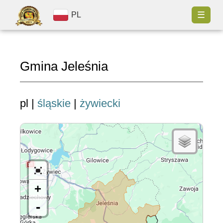
☰
PL
Gmina Jeleśnia
pl |
śląskie
|
żywiecki
+
-