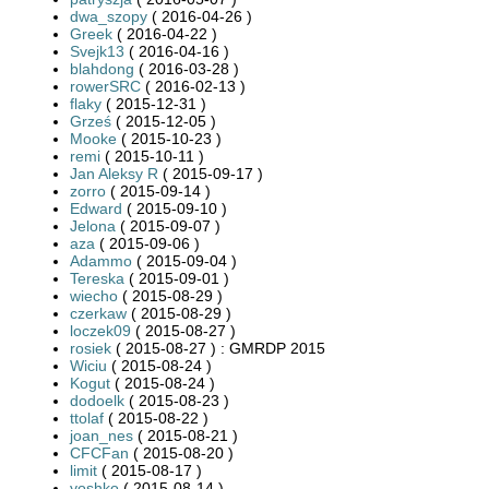
dwa_szopy
( 2016-04-26 )
Greek
( 2016-04-22 )
Svejk13
( 2016-04-16 )
blahdong
( 2016-03-28 )
rowerSRC
( 2016-02-13 )
flaky
( 2015-12-31 )
Grześ
( 2015-12-05 )
Mooke
( 2015-10-23 )
remi
( 2015-10-11 )
Jan Aleksy R
( 2015-09-17 )
zorro
( 2015-09-14 )
Edward
( 2015-09-10 )
Jelona
( 2015-09-07 )
aza
( 2015-09-06 )
Adammo
( 2015-09-04 )
Tereska
( 2015-09-01 )
wiecho
( 2015-08-29 )
czerkaw
( 2015-08-29 )
loczek09
( 2015-08-27 )
rosiek
( 2015-08-27 ) : GMRDP 2015
Wiciu
( 2015-08-24 )
Kogut
( 2015-08-24 )
dodoelk
( 2015-08-23 )
ttolaf
( 2015-08-22 )
joan_nes
( 2015-08-21 )
CFCFan
( 2015-08-20 )
limit
( 2015-08-17 )
yoshko
( 2015-08-14 )