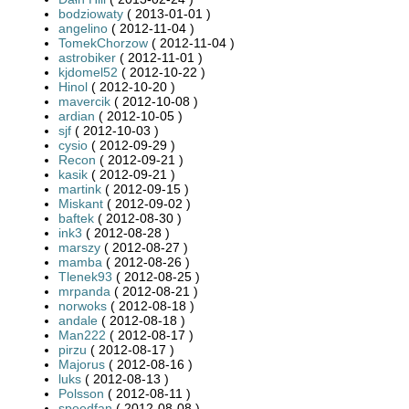
bodziowaty
( 2013-01-01 )
angelino
( 2012-11-04 )
TomekChorzow
( 2012-11-04 )
astrobiker
( 2012-11-01 )
kjdomel52
( 2012-10-22 )
Hinol
( 2012-10-20 )
mavercik
( 2012-10-08 )
ardian
( 2012-10-05 )
sjf
( 2012-10-03 )
cysio
( 2012-09-29 )
Recon
( 2012-09-21 )
kasik
( 2012-09-21 )
martink
( 2012-09-15 )
Miskant
( 2012-09-02 )
baftek
( 2012-08-30 )
ink3
( 2012-08-28 )
marszy
( 2012-08-27 )
mamba
( 2012-08-26 )
Tlenek93
( 2012-08-25 )
mrpanda
( 2012-08-21 )
norwoks
( 2012-08-18 )
andale
( 2012-08-18 )
Man222
( 2012-08-17 )
pirzu
( 2012-08-17 )
Majorus
( 2012-08-16 )
luks
( 2012-08-13 )
Polsson
( 2012-08-11 )
speedfan
( 2012-08-08 )