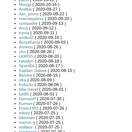
Mongji
( 2020-10-16 )
Andbin
( 2020-09-27 )
Jan_pmno
( 2020-09-22 )
marcinpalosz
( 2020-09-20 )
compadre
( 2020-09-13 )
Arczi
( 2020-09-12 )
trynia
( 2020-09-11 )
andkul2
( 2020-09-10 )
BorysKania
( 2020-09-03 )
donimo
( 2020-08-26 )
oho
( 2020-08-26 )
LKRISS
( 2020-08-20 )
katadyn
( 2020-08-18 )
Sparti54
( 2020-08-17 )
Kapitan Sakwa
( 2020-08-15 )
Bambo
( 2020-08-15 )
izka
( 2020-08-09 )
KubaSz
( 2020-08-06 )
bike travel
( 2020-08-01 )
luk85
( 2020-08-01 )
DamianP
( 2020-07-30 )
Kuman
( 2020-07-26 )
Erwin1993
( 2020-07-26 )
mikoy
( 2020-07-25 )
bikeman
( 2020-07-25 )
marcin.g
( 2020-07-25 )
wallace.
( 2020-07-25 )
memorek
( 2020-07-25 )