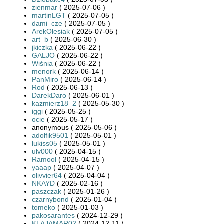
zienmar
( 2025-07-06 )
martinLGT
( 2025-07-05 )
dami_cze
( 2025-07-05 )
ArekOlesiak
( 2025-07-05 )
art_b
( 2025-06-30 )
jkiczka
( 2025-06-22 )
GALJO
( 2025-06-22 )
Wiśnia
( 2025-06-22 )
menork
( 2025-06-14 )
PanMiro
( 2025-06-14 )
Rod
( 2025-06-13 )
DarekDaro
( 2025-06-01 )
kazmierz18_2
( 2025-05-30 )
iggi
( 2025-05-25 )
ocie
( 2025-05-17 )
anonymous ( 2025-05-06 )
adolfik9501
( 2025-05-01 )
lukiss05
( 2025-05-01 )
ulv000
( 2025-04-15 )
Ramool
( 2025-04-15 )
yaaap
( 2025-04-07 )
olivvier64
( 2025-04-04 )
NKAYD
( 2025-02-16 )
paszczak
( 2025-01-26 )
czarnybond
( 2025-01-04 )
tomeko
( 2025-01-03 )
pakosarantes
( 2024-12-29 )
KLAJAMAR02
( 2024-12-11 )