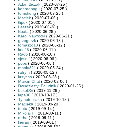
AdamBiczak
( 2020-07-25 )
konradpagu
( 2020-07-25 )
tomekeng
( 2020-07-25 )
Maciek
( 2020-07-06 )
tlipek
( 2020-07-01 )
Leszek
( 2020-06-28 )
Beata
( 2020-06-28 )
Karol Nawrocki
( 2020-06-21 )
grzegorzk
( 2020-06-13 )
tomaszo13
( 2020-06-12 )
kes25
( 2020-06-11 )
Rado
( 2020-06-10 )
sjesdif
( 2020-06-06 )
pops
( 2020-06-06 )
maniu321
( 2020-05-24 )
rafrym
( 2020-05-12 )
krzycho
( 2020-03-28 )
Marcin Chat
( 2020-02-06 )
Dwudziesty_Południk
( 2020-01-25 )
LukeDG
( 2019-11-28 )
lapa90
( 2019-10-17 )
Tymoteuszka
( 2019-10-13 )
MaciekK
( 2019-09-20 )
tuutu
( 2019-09-14 )
Mikołaj P
( 2019-09-11 )
mrha
( 2019-09-11 )
kieraq
( 2019-09-01 )
mamusz
( 2019-08-30 )