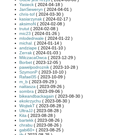
Yasieck
( 2024-04-18 )
JanSeweryn
( 2024-04-01 )
chris-tof
( 2024-03-30 )
kasiarzynak
( 2024-02-17 )
aksimoN
( 2024-02-08 )
trutut
( 2024-02-08 )
mic23
( 2024-01-26 )
mlodedrwale
( 2024-01-22 )
michal.
( 2024-01-14 )
andziape
( 2024-01-10 )
Zerrak
( 2024-01-03 )
MilczacaOwca
( 2023-12-29 )
Borbet
( 2023-12-05 )
pawelpodroznik
( 2023-10-28 )
SzymonP
( 2023-10-10 )
Rafael35
( 2023-10-09 )
m_b
( 2023-09-29 )
nattasza
( 2023-09-26 )
sombra
( 2023-09-06 )
bikeandbackagain
( 2023-08-30 )
ekokrzychu
( 2023-08-30 )
WojtekT
( 2023-08-28 )
UltraJJ
( 2023-08-28 )
Kita
( 2023-08-28 )
bartekk
( 2023-08-26 )
chrabu
( 2023-08-26 )
gabi60+
( 2023-08-25 )
jjb
( 2023-08-25 )