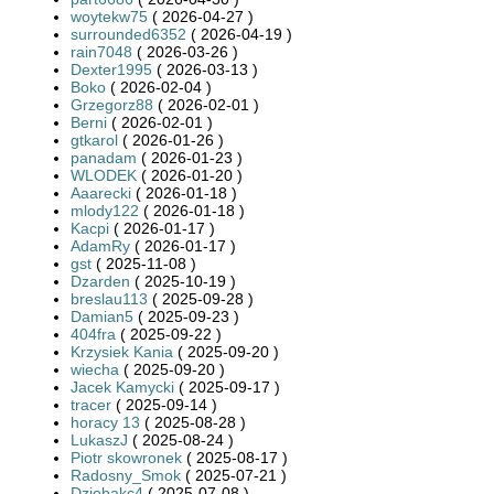
woytekw75
( 2026-04-27 )
surrounded6352
( 2026-04-19 )
rain7048
( 2026-03-26 )
Dexter1995
( 2026-03-13 )
Boko
( 2026-02-04 )
Grzegorz88
( 2026-02-01 )
Berni
( 2026-02-01 )
gtkarol
( 2026-01-26 )
panadam
( 2026-01-23 )
WLODEK
( 2026-01-20 )
Aaarecki
( 2026-01-18 )
mlody122
( 2026-01-18 )
Kacpi
( 2026-01-17 )
AdamRy
( 2026-01-17 )
gst
( 2025-11-08 )
Dzarden
( 2025-10-19 )
breslau113
( 2025-09-28 )
Damian5
( 2025-09-23 )
404fra
( 2025-09-22 )
Krzysiek Kania
( 2025-09-20 )
wiecha
( 2025-09-20 )
Jacek Kamycki
( 2025-09-17 )
tracer
( 2025-09-14 )
horacy 13
( 2025-08-28 )
LukaszJ
( 2025-08-24 )
Piotr skowronek
( 2025-08-17 )
Radosny_Smok
( 2025-07-21 )
Dziobakc4
( 2025-07-08 )