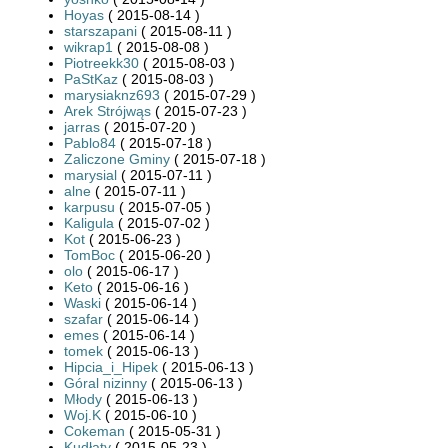
Hoyas
( 2015-08-14 )
starszapani
( 2015-08-11 )
wikrap1
( 2015-08-08 )
Piotreekk30
( 2015-08-03 )
PaStKaz
( 2015-08-03 )
marysiaknz693
( 2015-07-29 )
Arek Strójwąs
( 2015-07-23 )
jarras
( 2015-07-20 )
Pablo84
( 2015-07-18 )
Zaliczone Gminy
( 2015-07-18 )
marysial
( 2015-07-11 )
alne
( 2015-07-11 )
karpusu
( 2015-07-05 )
Kaligula
( 2015-07-02 )
Kot
( 2015-06-23 )
TomBoc
( 2015-06-20 )
olo
( 2015-06-17 )
Keto
( 2015-06-16 )
Waski
( 2015-06-14 )
szafar
( 2015-06-14 )
emes
( 2015-06-14 )
tomek
( 2015-06-13 )
Hipcia_i_Hipek
( 2015-06-13 )
Góral nizinny
( 2015-06-13 )
Młody
( 2015-06-13 )
Woj.K
( 2015-06-10 )
Cokeman
( 2015-05-31 )
Kudłaty
( 2015-05-23 )