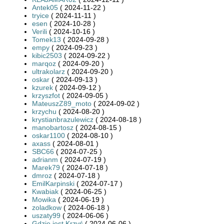
Antek05
( 2024-11-22 )
tryice
( 2024-11-11 )
esen
( 2024-10-28 )
Verili
( 2024-10-16 )
Tomek13
( 2024-09-28 )
empy
( 2024-09-23 )
kibic2503
( 2024-09-22 )
marqoz
( 2024-09-20 )
ultrakolarz
( 2024-09-20 )
oskar
( 2024-09-13 )
kzurek
( 2024-09-12 )
krzyszfot
( 2024-09-05 )
MateuszZ89_moto
( 2024-09-02 )
krzychu
( 2024-08-20 )
krystianbrazulewicz
( 2024-08-18 )
manobartosz
( 2024-08-15 )
oskar1100
( 2024-08-10 )
axass
( 2024-08-01 )
SBC66
( 2024-07-25 )
adrianm
( 2024-07-19 )
Marek79
( 2024-07-18 )
dmroz
( 2024-07-18 )
EmilKarpinski
( 2024-07-17 )
Kwabiak
( 2024-06-25 )
Mowika
( 2024-06-19 )
zoladkow
( 2024-06-18 )
uszaty99
( 2024-06-06 )
Gdzie jest Krzyś
( 2024-06-06 )