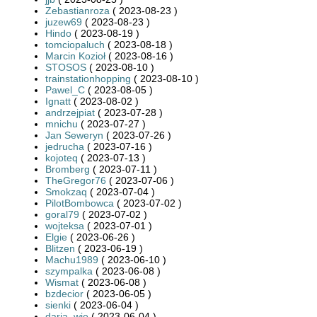
Zebastianroza
( 2023-08-23 )
juzew69
( 2023-08-23 )
Hindo
( 2023-08-19 )
tomciopaluch
( 2023-08-18 )
Marcin Kozioł
( 2023-08-16 )
STOSOS
( 2023-08-10 )
trainstationhopping
( 2023-08-10 )
Pawel_C
( 2023-08-05 )
Ignatt
( 2023-08-02 )
andrzejpiat
( 2023-07-28 )
mnichu
( 2023-07-27 )
Jan Seweryn
( 2023-07-26 )
jedrucha
( 2023-07-16 )
kojoteq
( 2023-07-13 )
Bromberg
( 2023-07-11 )
TheGregor76
( 2023-07-06 )
Smokzaq
( 2023-07-04 )
PilotBombowca
( 2023-07-02 )
goral79
( 2023-07-02 )
wojteksa
( 2023-07-01 )
Elgie
( 2023-06-26 )
Blitzen
( 2023-06-19 )
Machu1989
( 2023-06-10 )
szympalka
( 2023-06-08 )
Wismat
( 2023-06-08 )
bzdecior
( 2023-06-05 )
sienki
( 2023-06-04 )
daria_wie
( 2023-06-04 )