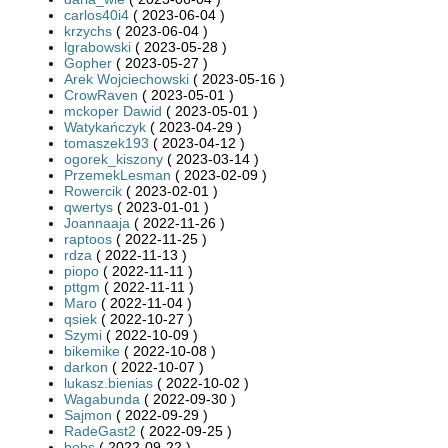
carlos40i4
( 2023-06-04 )
krzychs
( 2023-06-04 )
lgrabowski
( 2023-05-28 )
Gopher
( 2023-05-27 )
Arek Wojciechowski
( 2023-05-16 )
CrowRaven
( 2023-05-01 )
mckoper Dawid
( 2023-05-01 )
Watykańczyk
( 2023-04-29 )
tomaszek193
( 2023-04-12 )
ogorek_kiszony
( 2023-03-14 )
PrzemekLesman
( 2023-02-09 )
Rowercik
( 2023-02-01 )
qwertys
( 2023-01-01 )
Joannaaja
( 2022-11-26 )
raptoos
( 2022-11-25 )
rdza
( 2022-11-13 )
piopo
( 2022-11-11 )
pttgm
( 2022-11-11 )
Maro
( 2022-11-04 )
qsiek
( 2022-10-27 )
Szymi
( 2022-10-09 )
bikemike
( 2022-10-08 )
darkon
( 2022-10-07 )
lukasz.bienias
( 2022-10-02 )
Wagabunda
( 2022-09-30 )
Sajmon
( 2022-09-29 )
RadeGast2
( 2022-09-25 )
bobs
( 2022-09-22 )