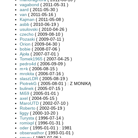
vagabond
( 2011-05-31 )
aard
( 2011-05-30 )
van
( 2011-05-16 )
Kajman
( 2011-05-08 )
asbb
( 2010-06-19 )
usulovski
( 2010-04-26 )
czecho
( 2009-08-10 )
Pozaski
( 2009-07-11 )
Orion
( 2009-04-30 )
bobie
( 2008-07-06 )
Ajoła
( 2007-07-01 )
Tomek1965
( 2007-04-25 )
pedro4d
( 2006-09-09 )
m+k
( 2006-08-15 )
mrokita
( 2006-07-16 )
slaszLDR
( 2005-08-19 )
PiotrekG
( 2005-08-01 ) : Z MONIKĄ
bulinek
( 2005-07-15 )
Mi59
( 2005-01-01 )
axel
( 2004-05-15 )
MaroUTD
( 2002-07-10 )
Roberto
( 2002-05-19 )
liggy
( 2000-10-20 )
Turysta
( 1996-07-14 )
romixpl
( 1996-01-31 )
oder
( 1995-01-01 ) : 1981
obserwathor
( 1993-01-01 )
smyru
( 1992-07-05 )