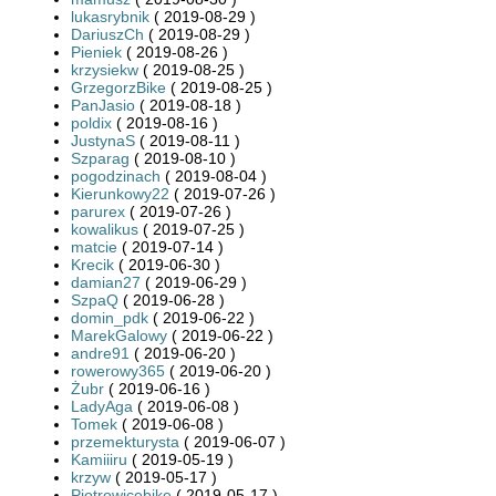
lukasrybnik
( 2019-08-29 )
DariuszCh
( 2019-08-29 )
Pieniek
( 2019-08-26 )
krzysiekw
( 2019-08-25 )
GrzegorzBike
( 2019-08-25 )
PanJasio
( 2019-08-18 )
poldix
( 2019-08-16 )
JustynaS
( 2019-08-11 )
Szparag
( 2019-08-10 )
pogodzinach
( 2019-08-04 )
Kierunkowy22
( 2019-07-26 )
parurex
( 2019-07-26 )
kowalikus
( 2019-07-25 )
matcie
( 2019-07-14 )
Krecik
( 2019-06-30 )
damian27
( 2019-06-29 )
SzpaQ
( 2019-06-28 )
domin_pdk
( 2019-06-22 )
MarekGalowy
( 2019-06-22 )
andre91
( 2019-06-20 )
rowerowy365
( 2019-06-20 )
Żubr
( 2019-06-16 )
LadyAga
( 2019-06-08 )
Tomek
( 2019-06-08 )
przemekturysta
( 2019-06-07 )
Kamiiiru
( 2019-05-19 )
krzyw
( 2019-05-17 )
Piotrowicebike
( 2019-05-17 )