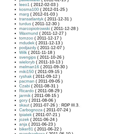
leeo1
( 2012-02-03 )
kosma100
( 2012-01-25 )
marg
( 2012-01-03 )
transatlantyk
( 2011-12-31 )
turdus
( 2011-12-30 )
marcopiotrowski
( 2011-12-28 )
Waxmund
( 2011-12-27 )
tomzoo
( 2011-12-17 )
mdudek
( 2011-12-13 )
podjazdy
( 2011-12-07 )
Wilk
( 2011-11-18 )
svengips
( 2011-10-26 )
wieloryb
( 2011-10-13 )
melman16
( 2011-09-30 )
miki150
( 2011-09-15 )
ryshak
( 2011-09-12 )
pacman
( 2011-09-05 )
Czabi
( 2011-08-31 )
Ricardo
( 2011-08-29 )
jarmik
( 2011-08-15 )
gory
( 2011-08-06 )
skaut
( 2011-07-26 ) : RDP III.3.
Carbognoza
( 2011-07-24 )
tpiatek
( 2011-07-21 )
jozek
( 2011-06-24 )
anja
( 2011-06-23 )
biker81
( 2011-06-22 )
mandraghora
( 2011-06-10 )