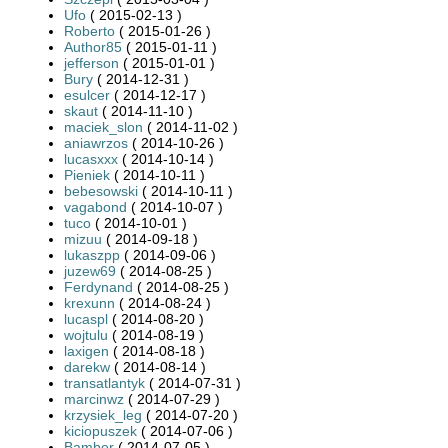
Ufo
( 2015-02-13 )
Roberto
( 2015-01-26 )
Author85
( 2015-01-11 )
jefferson
( 2015-01-01 )
Bury
( 2014-12-31 )
esulcer
( 2014-12-17 )
skaut
( 2014-11-10 )
maciek_slon
( 2014-11-02 )
aniawrzos
( 2014-10-26 )
lucasxxx
( 2014-10-14 )
Pieniek
( 2014-10-11 )
bebesowski
( 2014-10-11 )
vagabond
( 2014-10-07 )
tuco
( 2014-10-01 )
mizuu
( 2014-09-18 )
lukaszpp
( 2014-09-06 )
juzew69
( 2014-08-25 )
Ferdynand
( 2014-08-25 )
krexunn
( 2014-08-24 )
lucaspl
( 2014-08-20 )
wojtulu
( 2014-08-19 )
laxigen
( 2014-08-18 )
darekw
( 2014-08-14 )
transatlantyk
( 2014-07-31 )
marcinwz
( 2014-07-29 )
krzysiek_leg
( 2014-07-20 )
kiciopuszek
( 2014-07-06 )
Bamber
( 2014-07-05 )