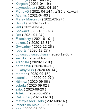
Kargeth
( 2021-04-19 )
asymodeusz
( 2021-04-19 )
PiotrekG
( 2021-04-14 ) : z Góry Kalwarii
Atlantis
( 2021-04-03 )
Marek Marciniuk
( 2021-03-27 )
Hinol1
( 2021-03-21 )
jant
( 2021-03-04 )
Spawacz
( 2021-03-02 )
Der
( 2021-01-24 )
Elkosiasty
( 2021-01-01 )
LukaszJ
( 2020-12-31 )
Gwiezdny
( 2020-12-28 )
roberts
( 2020-12-27 )
ŁukaszŁukaszŁukasz
( 2020-12-08 )
sernikk
( 2020-11-28 )
ac65104
( 2020-11-10 )
barthez90
( 2020-10-30 )
LukasySTW
( 2020-09-14 )
mordaz
( 2020-09-13 )
stanskum
( 2020-09-07 )
kitimicz
( 2020-09-06 )
sebula
( 2020-09-02 )
zabc
( 2020-08-29 )
Artekm
( 2020-08-22 )
Raf_i_Ka
( 2020-08-18 )
matizpiaseczusets
( 2020-08-16 )
Pszczółka Maja
( 2020-08-08 )
oho
( 2020-08-02 )