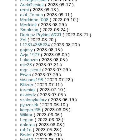
ArekOlesiak
( 2023-09-17 )
remi
( 2023-09-13 )
ez4_Tomas
( 2023-09-11 )
Markinho_008
( 2023-09-10 )
Merfciak
( 2023-08-29 )
Smokzaq
( 2023-08-24 )
Dariusz Prykiel WGR
( 2023-08-21 )
Zol
( 2023-08-20 )
L12314355234
( 2023-08-20 )
gajovy
( 2023-08-15 )
Azja 1977
( 2023-08-09 )
Lukaszm
( 2023-08-05 )
mic23
( 2023-07-31 )
mgr_scout
( 2023-07-29 )
Erwin
( 2023-07-29 )
siwusek198
( 2023-07-22 )
Blitzen
( 2023-07-11 )
toresiak
( 2023-07-10 )
dzwiedz
( 2023-07-05 )
szalonykolarz
( 2023-06-19 )
pyszczek
( 2023-06-10 )
kacperc65
( 2023-06-06 )
Wiktor
( 2023-06-06 )
Legion
( 2023-06-03 )
dolores
( 2023-06-03 )
rub1n
( 2023-05-28 )
Beder
( 2023-05-20 )
krist10
( 2023-05-19 )