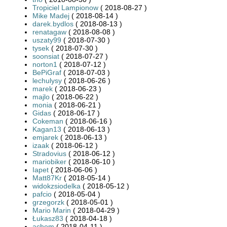
Tropiciel Lampionow
( 2018-08-27 )
Mike Madej
( 2018-08-14 )
darek.bydlos
( 2018-08-13 )
renatagaw
( 2018-08-08 )
uszaty99
( 2018-07-30 )
tysek
( 2018-07-30 )
soonsiat
( 2018-07-27 )
norton1
( 2018-07-12 )
BePiGraf
( 2018-07-03 )
lechulysy
( 2018-06-26 )
marek
( 2018-06-23 )
majlo
( 2018-06-22 )
monia
( 2018-06-21 )
Gidas
( 2018-06-17 )
Cokeman
( 2018-06-16 )
Kagan13
( 2018-06-13 )
emjarek
( 2018-06-13 )
izaak
( 2018-06-12 )
Stradovius
( 2018-06-12 )
mariobiker
( 2018-06-10 )
Iapet
( 2018-06-06 )
Matt87Kr
( 2018-05-14 )
widokzsiodelka
( 2018-05-12 )
pafcio
( 2018-05-04 )
grzegorzk
( 2018-05-01 )
Mario Marin
( 2018-04-29 )
Łukasz83
( 2018-04-18 )
achom
( 2018-04-11 )