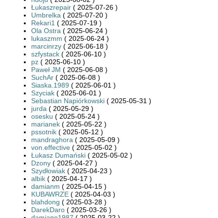
Łukaszrepair
( 2025-07-26 )
Umbrelka
( 2025-07-20 )
Rekari1
( 2025-07-19 )
Ola Ostra
( 2025-06-24 )
lukaszmm
( 2025-06-24 )
marcinrzy
( 2025-06-18 )
szfystack
( 2025-06-10 )
pz
( 2025-06-10 )
Paweł JM
( 2025-06-08 )
SuchAr
( 2025-06-08 )
Siaska.1989
( 2025-06-01 )
Szyciak
( 2025-06-01 )
Sebastian Napiórkowski
( 2025-05-31 )
jurda
( 2025-05-29 )
osesku
( 2025-05-24 )
marianek
( 2025-05-22 )
pssotnik
( 2025-05-12 )
mandraghora
( 2025-05-09 )
von.effective
( 2025-05-02 )
Łukasz Dumański
( 2025-05-02 )
Dzony
( 2025-04-27 )
Szydłowiak
( 2025-04-23 )
albik
( 2025-04-17 )
damianm
( 2025-04-15 )
KUBAWRZE
( 2025-04-03 )
blahdong
( 2025-03-28 )
DarekDaro
( 2025-03-26 )
damiano1987
( 2025-03-22 )