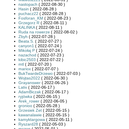
nastopach
( 2022-08-30 )
Hasin
( 2022-08-28 )
puchacz22
( 2022-08-28 )
Fosforan_KM
( 2022-08-23 )
Grzegorz R
( 2022-08-11 )
KALINKA
( 2022-08-11 )
Ruda na rowerze
( 2022-08-02 )
Zbyh
( 2022-07-28 )
Beata.S.
( 2022-07-27 )
canyon1
( 2022-07-24 )
Mikołaj P
( 2022-07-24 )
nazachod
( 2022-07-23 )
kibic2503
( 2022-07-22 )
mtl
( 2022-07-20 )
mariox
( 2022-07-07 )
BukTwardeDrzewo
( 2022-07-03 )
Wojtas2022
( 2022-06-30 )
Grayanswer
( 2022-06-26 )
Lativ
( 2022-06-17 )
AdamBiczak
( 2022-06-17 )
ryjówka
( 2022-06-15 )
Arek_rower
( 2022-06-05 )
gronioo
( 2022-05-28 )
Grzesiek Zet
( 2022-05-15 )
kawanalawie
( 2022-05-15 )
kamyktargowa
( 2022-05-11 )
Ryszard28
( 2022-05-03 )
mczop
( 2022-05-01 )