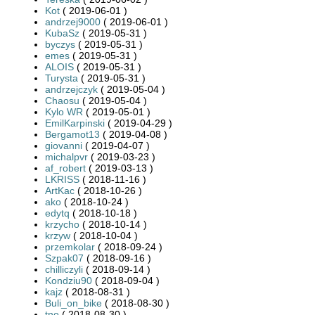
Kot
( 2019-06-01 )
andrzej9000
( 2019-06-01 )
KubaSz
( 2019-05-31 )
byczys
( 2019-05-31 )
emes
( 2019-05-31 )
ALOIS
( 2019-05-31 )
Turysta
( 2019-05-31 )
andrzejczyk
( 2019-05-04 )
Chaosu
( 2019-05-04 )
Kylo WR
( 2019-05-01 )
EmilKarpinski
( 2019-04-29 )
Bergamot13
( 2019-04-08 )
giovanni
( 2019-04-07 )
michalpvr
( 2019-03-23 )
af_robert
( 2019-03-13 )
LKRISS
( 2018-11-16 )
ArtKac
( 2018-10-26 )
ako
( 2018-10-24 )
edytq
( 2018-10-18 )
krzycho
( 2018-10-14 )
krzyw
( 2018-10-04 )
przemkolar
( 2018-09-24 )
Szpak07
( 2018-09-16 )
chilliczyli
( 2018-09-14 )
Kondziu90
( 2018-09-04 )
kajz
( 2018-08-31 )
Buli_on_bike
( 2018-08-30 )
tno
( 2018-08-30 )