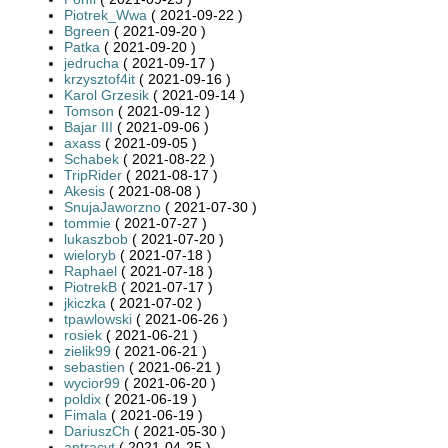
Piotrek_Wwa
( 2021-09-22 )
Bgreen
( 2021-09-20 )
Patka
( 2021-09-20 )
jedrucha
( 2021-09-17 )
krzysztof4it
( 2021-09-16 )
Karol Grzesik
( 2021-09-14 )
Tomson
( 2021-09-12 )
Bajar III
( 2021-09-06 )
axass
( 2021-09-05 )
Schabek
( 2021-08-22 )
TripRider
( 2021-08-17 )
Akesis
( 2021-08-08 )
SnujaJaworzno
( 2021-07-30 )
tommie
( 2021-07-27 )
lukaszbob
( 2021-07-20 )
wieloryb
( 2021-07-18 )
Raphael
( 2021-07-18 )
PiotrekB
( 2021-07-17 )
jkiczka
( 2021-07-02 )
tpawlowski
( 2021-06-26 )
rosiek
( 2021-06-21 )
zielik99
( 2021-06-21 )
sebastien
( 2021-06-21 )
wycior99
( 2021-06-20 )
poldix
( 2021-06-19 )
Fimala
( 2021-06-19 )
DariuszCh
( 2021-05-30 )
antracyt
( 2021-04-25 )