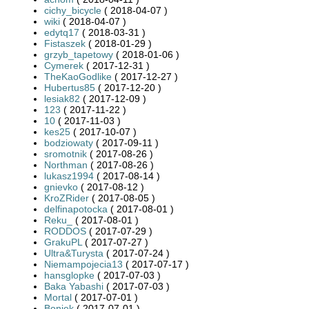
cichy_bicycle
( 2018-04-07 )
wiki
( 2018-04-07 )
edytq17
( 2018-03-31 )
Fistaszek
( 2018-01-29 )
grzyb_tapetowy
( 2018-01-06 )
Cymerek
( 2017-12-31 )
TheKaoGodlike
( 2017-12-27 )
Hubertus85
( 2017-12-20 )
lesiak82
( 2017-12-09 )
123
( 2017-11-22 )
10
( 2017-11-03 )
kes25
( 2017-10-07 )
bodziowaty
( 2017-09-11 )
sromotnik
( 2017-08-26 )
Northman
( 2017-08-26 )
lukasz1994
( 2017-08-14 )
gnievko
( 2017-08-12 )
KroZRider
( 2017-08-05 )
delfinapotocka
( 2017-08-01 )
Reku_
( 2017-08-01 )
RODDOS
( 2017-07-29 )
GrakuPL
( 2017-07-27 )
Ultra&Turysta
( 2017-07-24 )
Niemampojecia13
( 2017-07-17 )
hansglopke
( 2017-07-03 )
Baka Yabashi
( 2017-07-03 )
Mortal
( 2017-07-01 )
Boniek
( 2017-07-01 )