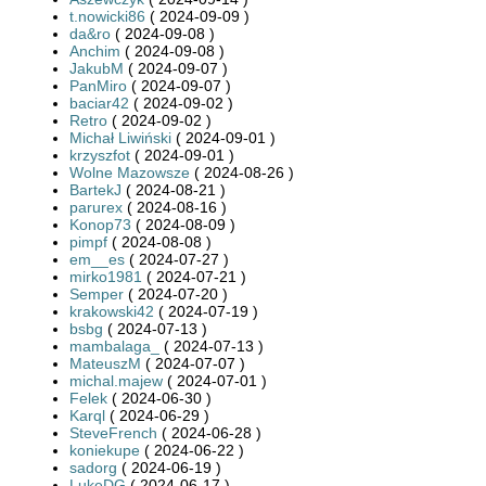
t.nowicki86
( 2024-09-09 )
da&ro
( 2024-09-08 )
Anchim
( 2024-09-08 )
JakubM
( 2024-09-07 )
PanMiro
( 2024-09-07 )
baciar42
( 2024-09-02 )
Retro
( 2024-09-02 )
Michał Liwiński
( 2024-09-01 )
krzyszfot
( 2024-09-01 )
Wolne Mazowsze
( 2024-08-26 )
BartekJ
( 2024-08-21 )
parurex
( 2024-08-16 )
Konop73
( 2024-08-09 )
pimpf
( 2024-08-08 )
em__es
( 2024-07-27 )
mirko1981
( 2024-07-21 )
Semper
( 2024-07-20 )
krakowski42
( 2024-07-19 )
bsbg
( 2024-07-13 )
mambalaga_
( 2024-07-13 )
MateuszM
( 2024-07-07 )
michal.majew
( 2024-07-01 )
Felek
( 2024-06-30 )
Karql
( 2024-06-29 )
SteveFrench
( 2024-06-28 )
koniekupe
( 2024-06-22 )
sadorg
( 2024-06-19 )
LukeDG
( 2024-06-17 )