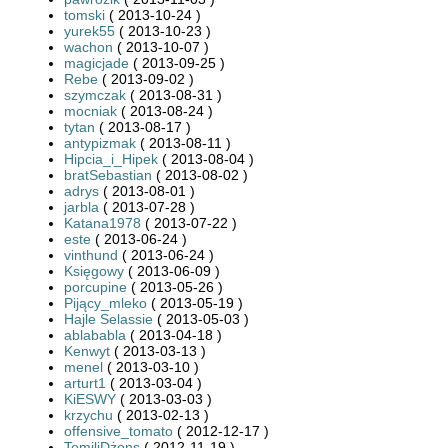
tomski
( 2013-10-24 )
yurek55
( 2013-10-23 )
wachon
( 2013-10-07 )
magicjade
( 2013-09-25 )
Rebe
( 2013-09-02 )
szymczak
( 2013-08-31 )
mocniak
( 2013-08-24 )
tytan
( 2013-08-17 )
antypizmak
( 2013-08-11 )
Hipcia_i_Hipek
( 2013-08-04 )
bratSebastian
( 2013-08-02 )
adrys
( 2013-08-01 )
jarbla
( 2013-07-28 )
Katana1978
( 2013-07-22 )
este
( 2013-06-24 )
vinthund
( 2013-06-24 )
Księgowy
( 2013-06-09 )
porcupine
( 2013-05-26 )
Pijący_mleko
( 2013-05-19 )
Hajle Selassie
( 2013-05-03 )
ablababla
( 2013-04-18 )
Kenwyt
( 2013-03-13 )
menel
( 2013-03-10 )
arturt1
( 2013-03-04 )
KiESWY
( 2013-03-03 )
krzychu
( 2013-02-13 )
offensive_tomato
( 2012-12-17 )
TomiliDżons
( 2012-11-19 )