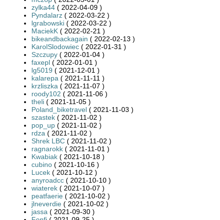
zylka44
( 2022-04-09 )
Pyndalarz
( 2022-03-22 )
lgrabowski
( 2022-03-22 )
MaciekK
( 2022-02-21 )
bikeandbackagain
( 2022-02-13 )
KarolSlodowiec
( 2022-01-31 )
Szczupy
( 2022-01-04 )
faxepl
( 2022-01-01 )
lg5019
( 2021-12-01 )
kalarepa
( 2021-11-11 )
krzliszka
( 2021-11-07 )
roody102
( 2021-11-06 )
theli
( 2021-11-05 )
Poland_biketravel
( 2021-11-03 )
szastek
( 2021-11-02 )
pop_up
( 2021-11-02 )
rdza
( 2021-11-02 )
Shrek LBC
( 2021-11-02 )
ragnarokk
( 2021-11-01 )
Kwabiak
( 2021-10-18 )
cubino
( 2021-10-16 )
Lucek
( 2021-10-12 )
anyroadcc
( 2021-10-10 )
wiaterek
( 2021-10-07 )
peatfaerie
( 2021-10-02 )
jlneverdie
( 2021-10-02 )
jassa
( 2021-09-30 )
Fonfi
( 2021-09-25 )