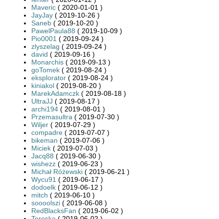
Maveric
( 2020-01-01 )
JayJay
( 2019-10-26 )
Saneb
( 2019-10-20 )
PawelPaula88
( 2019-10-09 )
Pio0001
( 2019-09-24 )
zlyszelag
( 2019-09-24 )
david
( 2019-09-16 )
Monarchis
( 2019-09-13 )
goTomek
( 2019-08-24 )
eksplorator
( 2019-08-24 )
kiniakol
( 2019-08-20 )
MarekAdamczk
( 2019-08-18 )
UltraJJ
( 2019-08-17 )
archi194
( 2019-08-01 )
Przemasultra
( 2019-07-30 )
Wiljer
( 2019-07-29 )
compadre
( 2019-07-07 )
bikeman
( 2019-07-06 )
Miciek
( 2019-07-03 )
Jacq88
( 2019-06-30 )
wishezz
( 2019-06-23 )
Michał Różewski
( 2019-06-21 )
Wycu91
( 2019-06-17 )
dodoelk
( 2019-06-12 )
mitch
( 2019-06-10 )
soooolszi
( 2019-06-08 )
RedBlacksFan
( 2019-06-02 )
Tereska
( 2019-06-02 )