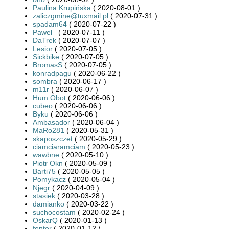
Paulina Krupińska
( 2020-08-01 )
zaliczgmine@tuxmail.pl
( 2020-07-31 )
spadam64
( 2020-07-22 )
Paweł_
( 2020-07-11 )
DaTrek
( 2020-07-07 )
Lesior
( 2020-07-05 )
Sickbike
( 2020-07-05 )
BromasS
( 2020-07-05 )
konradpagu
( 2020-06-22 )
sombra
( 2020-06-17 )
m11r
( 2020-06-07 )
Hum Obot
( 2020-06-06 )
cubeo
( 2020-06-06 )
Byku
( 2020-06-06 )
Ambasador
( 2020-06-04 )
MaRo281
( 2020-05-31 )
skaposzczet
( 2020-05-29 )
ciamciaramciam
( 2020-05-23 )
wawbne
( 2020-05-10 )
Piotr Okn
( 2020-05-09 )
Barti75
( 2020-05-05 )
Pomykacz
( 2020-05-04 )
Njegr
( 2020-04-09 )
stasiek
( 2020-03-28 )
damianko
( 2020-03-22 )
suchocostam
( 2020-02-24 )
OskarQ
( 2020-01-13 )
fenter
( 2020-01-12 )