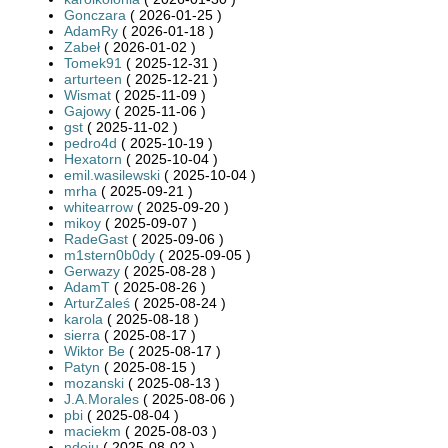
Gonczara
( 2026-01-25 )
AdamRy
( 2026-01-18 )
Zabeł
( 2026-01-02 )
Tomek91
( 2025-12-31 )
arturteen
( 2025-12-21 )
Wismat
( 2025-11-09 )
Gajowy
( 2025-11-06 )
gst
( 2025-11-02 )
pedro4d
( 2025-10-19 )
Hexatorn
( 2025-10-04 )
emil.wasilewski
( 2025-10-04 )
mrha
( 2025-09-21 )
whitearrow
( 2025-09-20 )
mikoy
( 2025-09-07 )
RadeGast
( 2025-09-06 )
m1stern0b0dy
( 2025-09-05 )
Gerwazy
( 2025-08-28 )
AdamT
( 2025-08-26 )
ArturZaleś
( 2025-08-24 )
karola
( 2025-08-18 )
sierra
( 2025-08-17 )
Wiktor Be
( 2025-08-17 )
Patyn
( 2025-08-15 )
mozanski
( 2025-08-13 )
J.A.Morales
( 2025-08-06 )
pbi
( 2025-08-04 )
maciekm
( 2025-08-03 )
ndoju
( 2025-08-02 )