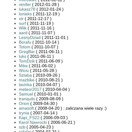
renifer
( 2012-01-28 )
lukasz78
( 2012-01-24 )
lonieks
( 2011-12-19 )
xtr
( 2011-12-17 )
surf
( 2011-11-19 )
Wilk
( 2011-11-16 )
aard
( 2011-11-07 )
LesnyDziad
( 2011-11-01 )
Borafu
( 2011-10-14 )
Totom
( 2011-10-07 )
GregBar
( 2011-06-11 )
luks
( 2011-06-11 )
TomDzik
( 2011-06-09 )
Mike
( 2011-06-02 )
Wiciu
( 2011-05-28 )
Sztaba
( 2010-09-26 )
mazbike
( 2010-08-21 )
lavinka
( 2010-04-07 )
meteor2017
( 2010-04-04 )
Samuel
( 2010-01-01 )
tranquilo
( 2009-08-09 )
Orion
( 2009-04-30 )
amasoft
( 2008-04-20 ) : zaliczana wiele razy :)
trynia
( 2007-04-14 )
Kapi_FS22
( 2006-09-03 )
Karol Nawrocki
( 2006-06-21 )
szb
( 2005-04-23 )
rafalini
( 2004-07-31 )