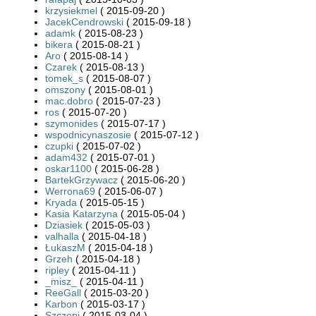
krzysiekmel
( 2015-09-20 )
JacekCendrowski
( 2015-09-18 )
adamk
( 2015-08-23 )
bikera
( 2015-08-21 )
Aro
( 2015-08-14 )
Czarek
( 2015-08-13 )
tomek_s
( 2015-08-07 )
omszony
( 2015-08-01 )
mac.dobro
( 2015-07-23 )
ros
( 2015-07-20 )
szymonides
( 2015-07-17 )
wspodnicynaszosie
( 2015-07-12 )
czupki
( 2015-07-02 )
adam432
( 2015-07-01 )
oskar1100
( 2015-06-28 )
BartekGrzywacz
( 2015-06-20 )
Werrona69
( 2015-06-07 )
Kryada
( 2015-05-15 )
Kasia Katarzyna
( 2015-05-04 )
Dziasiek
( 2015-05-03 )
valhalla
( 2015-04-18 )
ŁukaszM
( 2015-04-18 )
Grzeh
( 2015-04-18 )
ripley
( 2015-04-11 )
_misz_
( 2015-04-11 )
ReeGall
( 2015-03-20 )
Karbon
( 2015-03-17 )
Szczepi
( 2015-03-04 )