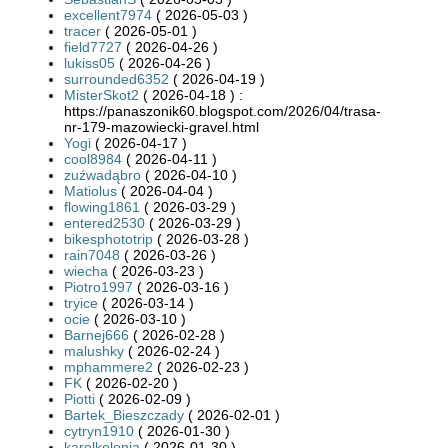
excellent7974
( 2026-05-03 )
tracer
( 2026-05-01 )
field7727
( 2026-04-26 )
lukiss05
( 2026-04-26 )
surrounded6352
( 2026-04-19 )
MisterSkot2
( 2026-04-18 ) :
https://panaszonik60.blogspot.com/2026/04/trasa-
nr-179-mazowiecki-gravel.html
Yogi
( 2026-04-17 )
cool8984
( 2026-04-11 )
zuźwadąbro
( 2026-04-10 )
Matiolus
( 2026-04-04 )
flowing1861
( 2026-03-29 )
entered2530
( 2026-03-29 )
bikesphototrip
( 2026-03-28 )
rain7048
( 2026-03-26 )
wiecha
( 2026-03-23 )
Piotro1997
( 2026-03-16 )
tryice
( 2026-03-14 )
ocie
( 2026-03-10 )
Barnej666
( 2026-02-28 )
malushky
( 2026-02-24 )
mphammere2
( 2026-02-23 )
FK
( 2026-02-20 )
Piotti
( 2026-02-09 )
Bartek_Bieszczady
( 2026-02-01 )
cytryn1910
( 2026-01-30 )
karolkolonia
( 2026-01-30 )