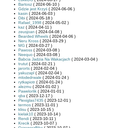
Bartosz
( 2024-06-10 )
Gdzie jest Krzyś
( 2024-06-06 )
kasin
( 2024-06-03 )
Dibi
( 2024-05-18 )
Rafael_1998
( 2024-05-02 )
kaz
( 2024-04-11 )
zeusjoan
( 2024-04-08 )
Bearded.Wheels
( 2024-04-06 )
Neru Kross
( 2024-03-29 )
MG
( 2024-03-27 )
Pawoss
( 2024-03-08 )
Neequo
( 2024-03-08 )
Babcia Jadzia Na Wakacjach
( 2024-03-04 )
trutut
( 2024-02-21 )
jarorts
( 2024-02-04 )
yakuzapl
( 2024-02-04 )
mlodedrwale
( 2024-01-24 )
rytkapiotr
( 2024-01-24 )
alezmu
( 2024-01-02 )
Pawelorlik
( 2024-01-01 )
qba
( 2023-12-17 )
Plexiglas7435
( 2023-12-01 )
termos
( 2023-11-01 )
klisu
( 2023-10-15 )
kielak10
( 2023-10-14 )
Rendi
( 2023-10-11 )
Krecik
( 2023-10-07 )
GrzegorzBike
( 2023-10-07 )