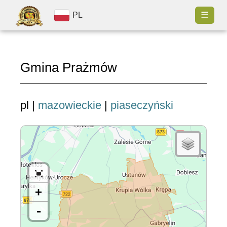
☰
PL
Gmina Prażmów
pl |
mazowieckie
|
piaseczyński
+
-