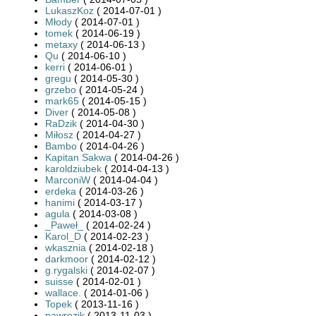
LukaszKoz
( 2014-07-01 )
Młody
( 2014-07-01 )
tomek
( 2014-06-19 )
metaxy
( 2014-06-13 )
Qu
( 2014-06-10 )
kerri
( 2014-06-01 )
gregu
( 2014-05-30 )
grzebo
( 2014-05-24 )
mark65
( 2014-05-15 )
Diver
( 2014-05-08 )
RaDzik
( 2014-04-30 )
Miłosz
( 2014-04-27 )
Bambo
( 2014-04-26 )
Kapitan Sakwa
( 2014-04-26 )
karoldziubek
( 2014-04-13 )
MarconiW
( 2014-04-04 )
erdeka
( 2014-03-26 )
hanimi
( 2014-03-17 )
agula
( 2014-03-08 )
_Paweł_
( 2014-02-24 )
Karol_D
( 2014-02-23 )
wkasznia
( 2014-02-18 )
darkmoor
( 2014-02-12 )
g.rygalski
( 2014-02-07 )
suisse
( 2014-02-01 )
wallace.
( 2014-01-06 )
Topek
( 2013-11-16 )
pawrozik
( 2013-11-03 )