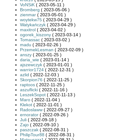
VoNSiK
( 2023-05-11 )
Bromberg
( 2023-05-06 )
zienmar
( 2023-05-01 )
woytekw75
( 2023-04-29 )
Watykańczyk
( 2023-04-29 )
maxitrol
( 2023-04-02 )
ogorek_kiszony
( 2023-03-14 )
Tomassac
( 2023-03-02 )
madu
( 2023-02-26 )
PrzemekLesman
( 2023-02-09 )
anszy
( 2023-01-25 )
daria_wie
( 2023-01-14 )
ajszewczyk
( 2023-01-01 )
warrior1724
( 2022-12-31 )
azlid
( 2022-12-03 )
Skorpion76
( 2022-11-25 )
raptoos
( 2022-11-25 )
aszuflicki
( 2022-11-16 )
LeszekSopot
( 2022-11-13 )
Maro
( 2022-11-04 )
Klekot
( 2022-11-01 )
Radoslaww
( 2022-09-27 )
ernorator
( 2022-09-26 )
Juli
( 2022-09-18 )
Zajo
( 2022-09-10 )
paszczak
( 2022-08-31 )
PhilipTour88
( 2022-08-31 )
Mateuszzz1
( 2022-08-31 )