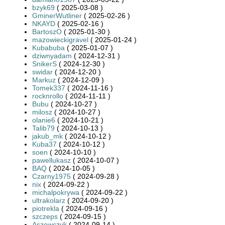
bzyk69
( 2025-03-08 )
GminerWutliner
( 2025-02-26 )
NKAYD
( 2025-02-16 )
BartoszO
( 2025-01-30 )
mazowieckigravel
( 2025-01-24 )
Kubabuba
( 2025-01-07 )
dziwnyadam
( 2024-12-31 )
SnikerS
( 2024-12-30 )
swidar
( 2024-12-20 )
Markuz
( 2024-12-09 )
Tomek337
( 2024-11-16 )
rocknrollo
( 2024-11-11 )
Bubu
( 2024-10-27 )
milosz
( 2024-10-27 )
olanie6
( 2024-10-21 )
Talib79
( 2024-10-13 )
jakub_mk
( 2024-10-12 )
Kuba37
( 2024-10-12 )
soen
( 2024-10-10 )
pawellukasz
( 2024-10-07 )
BAQ
( 2024-10-05 )
Czarny1975
( 2024-09-28 )
nix
( 2024-09-22 )
michalpokrywa
( 2024-09-22 )
ultrakolarz
( 2024-09-20 )
piotrekla
( 2024-09-16 )
szczeps
( 2024-09-15 )
Aszewczyk
( 2024-09-14 )