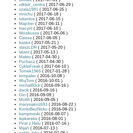
rdklstr_centra
( 2017-06-29 )
szala1981
( 2017-06-25 )
mnichu
( 2017-06-18 )
lukantos
( 2017-06-15 )
Majcher
( 2017-06-11 )
hiacynt
( 2017-06-10 )
Wozikusza
( 2017-06-06 )
Caissa
( 2017-06-05 )
baska
( 2017-05-21 )
slaszLDR
( 2017-05-20 )
latant
( 2017-05-13 )
Mateo
( 2017-04-30 )
Puchacz
( 2017-04-30 )
CykloFreak
( 2017-04-10 )
Tomek1965
( 2017-01-28 )
tompalec
( 2016-10-08 )
WujTom
( 2016-10-01 )
michal80ck
( 2016-09-16 )
dacik
( 2016-09-16 )
Gio
( 2016-09-09 )
MoWi
( 2016-09-05 )
marysiaknz693
( 2016-08-22 )
KontoBezNicku
( 2016-08-21 )
kampinoski
( 2016-08-07 )
lepkareka
( 2016-08-01 )
Pirat z Helu
( 2016-07-16 )
Mijah
( 2016-07-13 )
pablo_bike
( 2016-07-06 )