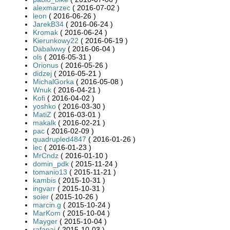
alexmarzec
( 2016-07-02 )
leon
( 2016-06-26 )
JarekB34
( 2016-06-24 )
Kromak
( 2016-06-24 )
Kierunkowy22
( 2016-06-19 )
Dabalwwy
( 2016-06-04 )
ols
( 2016-05-31 )
Orionus
( 2016-05-26 )
didzej
( 2016-05-21 )
MichalGorka
( 2016-05-08 )
Wnuk
( 2016-04-21 )
Kofi
( 2016-04-02 )
yoshko
( 2016-03-30 )
MatiZ
( 2016-03-01 )
makalk
( 2016-02-21 )
pac
( 2016-02-09 )
quadrupled4847
( 2016-01-26 )
lec
( 2016-01-23 )
MrCndz
( 2016-01-10 )
domin_pdk
( 2015-11-24 )
tomanio13
( 2015-11-21 )
kambis
( 2015-10-31 )
ingvarr
( 2015-10-31 )
soier
( 2015-10-26 )
marcin.g
( 2015-10-24 )
MarKom
( 2015-10-04 )
Mayger
( 2015-10-04 )
rafapaj
( 2015-10-03 )