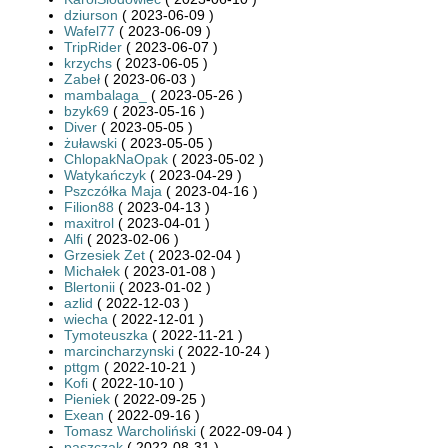
dziurson
( 2023-06-09 )
Wafel77
( 2023-06-09 )
TripRider
( 2023-06-07 )
krzychs
( 2023-06-05 )
Zabeł
( 2023-06-03 )
mambalaga_
( 2023-05-26 )
bzyk69
( 2023-05-16 )
Diver
( 2023-05-05 )
żuławski
( 2023-05-05 )
ChlopakNaOpak
( 2023-05-02 )
Watykańczyk
( 2023-04-29 )
Pszczółka Maja
( 2023-04-16 )
Filion88
( 2023-04-13 )
maxitrol
( 2023-04-01 )
Alfi
( 2023-02-06 )
Grzesiek Zet
( 2023-02-04 )
Michałek
( 2023-01-08 )
Blertonii
( 2023-01-02 )
azlid
( 2022-12-03 )
wiecha
( 2022-12-01 )
Tymoteuszka
( 2022-11-21 )
marcincharzynski
( 2022-10-24 )
pttgm
( 2022-10-21 )
Kofi
( 2022-10-10 )
Pieniek
( 2022-09-25 )
Exean
( 2022-09-16 )
Tomasz Warcholiński
( 2022-09-04 )
paszczak
( 2022-08-31 )