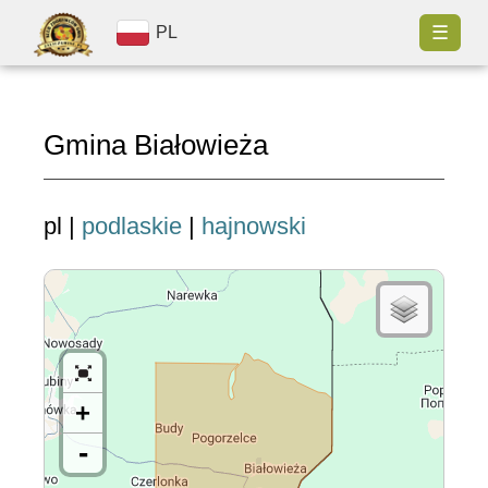
☰
PL
Gmina Białowieża
pl |
podlaskie
|
hajnowski
+
-