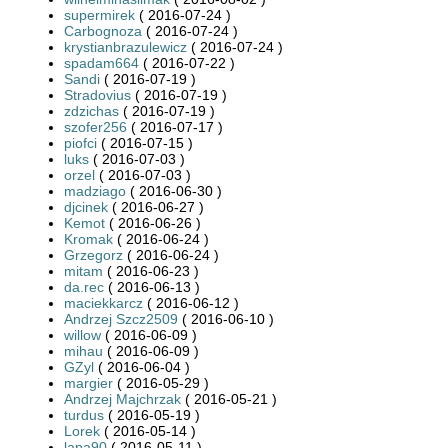
supermirek
( 2016-07-24 )
Carbognoza
( 2016-07-24 )
krystianbrazulewicz
( 2016-07-24 )
spadam664
( 2016-07-22 )
Sandi
( 2016-07-19 )
Stradovius
( 2016-07-19 )
zdzichas
( 2016-07-19 )
szofer256
( 2016-07-17 )
piofci
( 2016-07-15 )
luks
( 2016-07-03 )
orzel
( 2016-07-03 )
madziago
( 2016-06-30 )
djcinek
( 2016-06-27 )
Kemot
( 2016-06-26 )
Kromak
( 2016-06-24 )
Grzegorz
( 2016-06-24 )
mitam
( 2016-06-23 )
da.rec
( 2016-06-13 )
maciekkarcz
( 2016-06-12 )
Andrzej Szcz2509
( 2016-06-10 )
willow
( 2016-06-09 )
mihau
( 2016-06-09 )
GZyl
( 2016-06-04 )
margier
( 2016-05-29 )
Andrzej Majchrzak
( 2016-05-21 )
turdus
( 2016-05-19 )
Lorek
( 2016-05-14 )
lapa90
( 2016-05-11 )