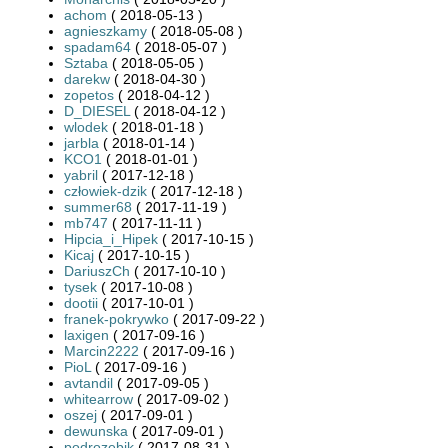
achom
( 2018-05-13 )
agnieszkamy
( 2018-05-08 )
spadam64
( 2018-05-07 )
Sztaba
( 2018-05-05 )
darekw
( 2018-04-30 )
zopetos
( 2018-04-12 )
D_DIESEL
( 2018-04-12 )
wlodek
( 2018-01-18 )
jarbla
( 2018-01-14 )
KCO1
( 2018-01-01 )
yabril
( 2017-12-18 )
człowiek-dzik
( 2017-12-18 )
summer68
( 2017-11-19 )
mb747
( 2017-11-11 )
Hipcia_i_Hipek
( 2017-10-15 )
Kicaj
( 2017-10-15 )
DariuszCh
( 2017-10-10 )
tysek
( 2017-10-08 )
dootii
( 2017-10-01 )
franek-pokrywko
( 2017-09-22 )
laxigen
( 2017-09-16 )
Marcin2222
( 2017-09-16 )
PioL
( 2017-09-16 )
avtandil
( 2017-09-05 )
whitearrow
( 2017-09-02 )
oszej
( 2017-09-01 )
dewunska
( 2017-09-01 )
podrozebik
( 2017-08-31 )