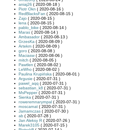
aniaj26
( 2020-08-18 )
Piotr Okn
( 2020-08-16 )
RedBlacksFan
( 2020-08-15 )
Zajo
( 2020-08-15 )
lena
( 2020-08-15 )
pablo_bike
( 2020-08-14 )
Maras
( 2020-08-14 )
Ambasador
( 2020-08-13 )
GrzesKa
( 2020-08-09 )
Artekm
( 2020-08-09 )
goro
( 2020-08-08 )
Maciasw
( 2020-08-06 )
mitch
( 2020-08-05 )
Pawtlen
( 2020-08-02 )
LeWho
( 2020-08-02 )
Paulina Krupińska
( 2020-08-01 )
Argusie
( 2020-07-31 )
pawel_aqq
( 2020-07-31 )
sebastian_k8
( 2020-07-31 )
MsPepper
( 2020-07-31 )
Sienka
( 2020-07-31 )
roweremnarympal
( 2020-07-31 )
moscamat
( 2020-07-31 )
Jamamczas
( 2020-07-30 )
ab
( 2020-07-28 )
Jan Aleksy R
( 2020-07-26 )
Marek3105
( 2020-07-15 )
PiotrekB
( 2020-07-14 )