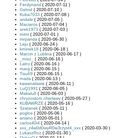
Ferdynand
( 2020-07-11 )
Geloid
( 2020-07-10 )
Kuba7033
( 2020-07-08 )
andale
( 2020-07-05 )
Maciaros
( 2020-07-04 )
arek1973
( 2020-07-03 )
mimi
( 2020-07-01 )
mrpanda
( 2020-06-30 )
Leju
( 2020-06-24 )
kminek18
( 2020-06-18 )
Marcin z Lublina
( 2020-06-17 )
_misz_
( 2020-06-16 )
Latro
( 2020-06-16 )
marg
( 2020-06-15 )
Tisu69
( 2020-06-15 )
mada
( 2020-06-13 )
kawanalawie
( 2020-06-11 )
LuQ1991
( 2020-06-05 )
Makalu8
( 2020-06-03 )
chryzostom.cherlawy
( 2020-05-27 )
KUBAWRZE
( 2020-05-16 )
Szatanek
( 2020-05-11 )
poglos
( 2020-05-06 )
aniano
( 2020-05-01 )
carlos40i4
( 2020-04-14 )
xxx_z4w0d0wyR0w3rzyst4_xxx
( 2020-03-30 )
LukaszRoz
( 2020-01-30 )
OskarQ
( 2020-01-13 )