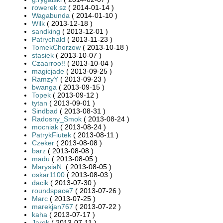
rowerek sz
( 2014-01-14 )
Wagabunda
( 2014-01-10 )
Wilk
( 2013-12-18 )
sandking
( 2013-12-01 )
Patrychald
( 2013-11-23 )
TomekChorzow
( 2013-10-18 )
stasiek
( 2013-10-07 )
Czaarroo!!
( 2013-10-04 )
magicjade
( 2013-09-25 )
RamzyY
( 2013-09-23 )
bwanga
( 2013-09-15 )
Topek
( 2013-09-12 )
tytan
( 2013-09-01 )
Sindbad
( 2013-08-31 )
Radosny_Smok
( 2013-08-24 )
mocniak
( 2013-08-24 )
PatrykFiutek
( 2013-08-11 )
Czeker
( 2013-08-08 )
barz
( 2013-08-08 )
madu
( 2013-08-05 )
MarysiaN.
( 2013-08-05 )
oskar1100
( 2013-08-03 )
dacik
( 2013-07-30 )
roundspace7
( 2013-07-26 )
Marc
( 2013-07-25 )
marekjan767
( 2013-07-22 )
kaha
( 2013-07-17 )
Jarek
( 2013-07-11 )