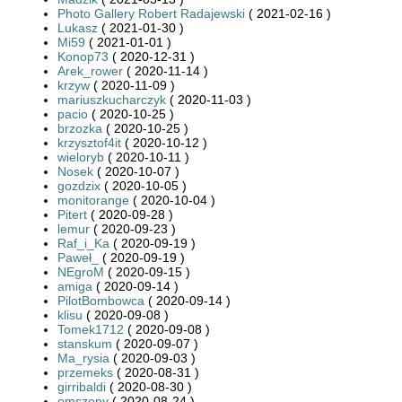
Photo Gallery Robert Radajewski
( 2021-02-16 )
Lukasz
( 2021-01-30 )
Mi59
( 2021-01-01 )
Konop73
( 2020-12-31 )
Arek_rower
( 2020-11-14 )
krzyw
( 2020-11-09 )
mariuszkucharczyk
( 2020-11-03 )
pacio
( 2020-10-25 )
brzozka
( 2020-10-25 )
krzysztof4it
( 2020-10-12 )
wieloryb
( 2020-10-11 )
Nosek
( 2020-10-07 )
gozdzix
( 2020-10-05 )
monitorange
( 2020-10-04 )
Pitert
( 2020-09-28 )
lemur
( 2020-09-23 )
Raf_i_Ka
( 2020-09-19 )
Paweł_
( 2020-09-19 )
NEgroM
( 2020-09-15 )
amiga
( 2020-09-14 )
PilotBombowca
( 2020-09-14 )
klisu
( 2020-09-08 )
Tomek1712
( 2020-09-08 )
stanskum
( 2020-09-07 )
Ma_rysia
( 2020-09-03 )
przemeks
( 2020-08-31 )
girribaldi
( 2020-08-30 )
omszony
( 2020-08-24 )