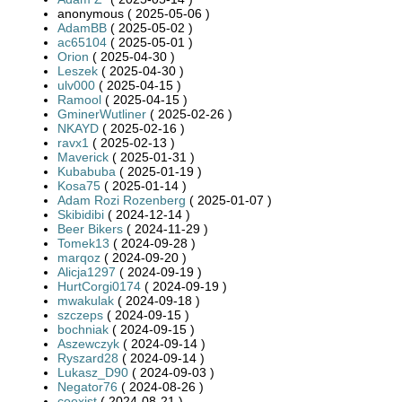
anonymous ( 2025-05-06 )
AdamBB
( 2025-05-02 )
ac65104
( 2025-05-01 )
Orion
( 2025-04-30 )
Leszek
( 2025-04-30 )
ulv000
( 2025-04-15 )
Ramool
( 2025-04-15 )
GminerWutliner
( 2025-02-26 )
NKAYD
( 2025-02-16 )
ravx1
( 2025-02-13 )
Maverick
( 2025-01-31 )
Kubabuba
( 2025-01-19 )
Kosa75
( 2025-01-14 )
Adam Rozi Rozenberg
( 2025-01-07 )
Skibidibi
( 2024-12-14 )
Beer Bikers
( 2024-11-29 )
Tomek13
( 2024-09-28 )
marqoz
( 2024-09-20 )
Alicja1297
( 2024-09-19 )
HurtCorgi0174
( 2024-09-19 )
mwakulak
( 2024-09-18 )
szczeps
( 2024-09-15 )
bochniak
( 2024-09-15 )
Aszewczyk
( 2024-09-14 )
Ryszard28
( 2024-09-14 )
Lukasz_D90
( 2024-09-03 )
Negator76
( 2024-08-26 )
coexist
( 2024-08-21 )