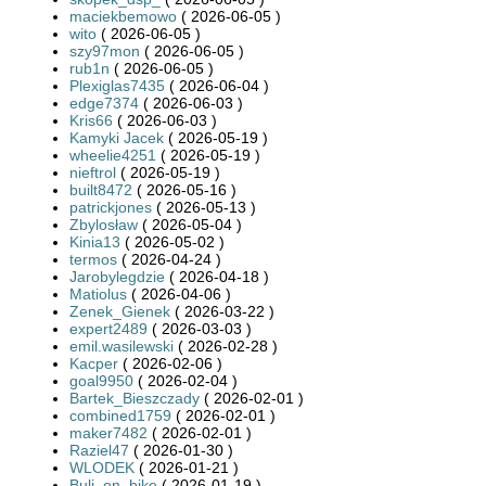
maciekbemowo
( 2026-06-05 )
wito
( 2026-06-05 )
szy97mon
( 2026-06-05 )
rub1n
( 2026-06-05 )
Plexiglas7435
( 2026-06-04 )
edge7374
( 2026-06-03 )
Kris66
( 2026-06-03 )
Kamyki Jacek
( 2026-05-19 )
wheelie4251
( 2026-05-19 )
nieftrol
( 2026-05-19 )
built8472
( 2026-05-16 )
patrickjones
( 2026-05-13 )
Zbylosław
( 2026-05-04 )
Kinia13
( 2026-05-02 )
termos
( 2026-04-24 )
Jarobylegdzie
( 2026-04-18 )
Matiolus
( 2026-04-06 )
Zenek_Gienek
( 2026-03-22 )
expert2489
( 2026-03-03 )
emil.wasilewski
( 2026-02-28 )
Kacper
( 2026-02-06 )
goal9950
( 2026-02-04 )
Bartek_Bieszczady
( 2026-02-01 )
combined1759
( 2026-02-01 )
maker7482
( 2026-02-01 )
Raziel47
( 2026-01-30 )
WLODEK
( 2026-01-21 )
Buli_on_bike
( 2026-01-19 )