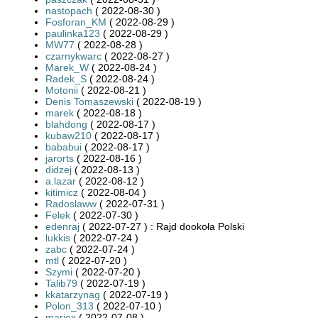
nastopach
( 2022-08-30 )
Fosforan_KM
( 2022-08-29 )
paulinka123
( 2022-08-29 )
MW77
( 2022-08-28 )
czarnykwarc
( 2022-08-27 )
Marek_W
( 2022-08-24 )
Radek_S
( 2022-08-24 )
Motonii
( 2022-08-21 )
Denis Tomaszewski
( 2022-08-19 )
marek
( 2022-08-18 )
blahdong
( 2022-08-17 )
kubaw210
( 2022-08-17 )
bababui
( 2022-08-17 )
jarorts
( 2022-08-16 )
didzej
( 2022-08-13 )
a.lazar
( 2022-08-12 )
kitimicz
( 2022-08-04 )
Radoslaww
( 2022-07-31 )
Felek
( 2022-07-30 )
edenraj
( 2022-07-27 ) : Rajd dookoła Polski
lukkis
( 2022-07-24 )
zabc
( 2022-07-24 )
mtl
( 2022-07-20 )
Szymi
( 2022-07-20 )
Talib79
( 2022-07-19 )
kkatarzynag
( 2022-07-19 )
Polon_313
( 2022-07-10 )
mariox
( 2022-07-08 )