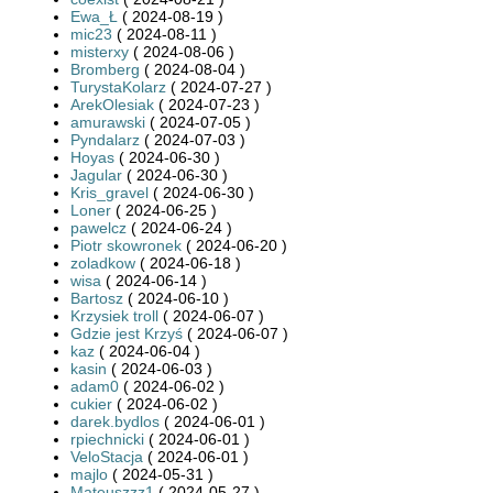
Ewa_Ł
( 2024-08-19 )
mic23
( 2024-08-11 )
misterxy
( 2024-08-06 )
Bromberg
( 2024-08-04 )
TurystaKolarz
( 2024-07-27 )
ArekOlesiak
( 2024-07-23 )
amurawski
( 2024-07-05 )
Pyndalarz
( 2024-07-03 )
Hoyas
( 2024-06-30 )
Jagular
( 2024-06-30 )
Kris_gravel
( 2024-06-30 )
Loner
( 2024-06-25 )
pawelcz
( 2024-06-24 )
Piotr skowronek
( 2024-06-20 )
zoladkow
( 2024-06-18 )
wisa
( 2024-06-14 )
Bartosz
( 2024-06-10 )
Krzysiek troll
( 2024-06-07 )
Gdzie jest Krzyś
( 2024-06-07 )
kaz
( 2024-06-04 )
kasin
( 2024-06-03 )
adam0
( 2024-06-02 )
cukier
( 2024-06-02 )
darek.bydlos
( 2024-06-01 )
rpiechnicki
( 2024-06-01 )
VeloStacja
( 2024-06-01 )
majlo
( 2024-05-31 )
Mateuszzz1
( 2024-05-27 )