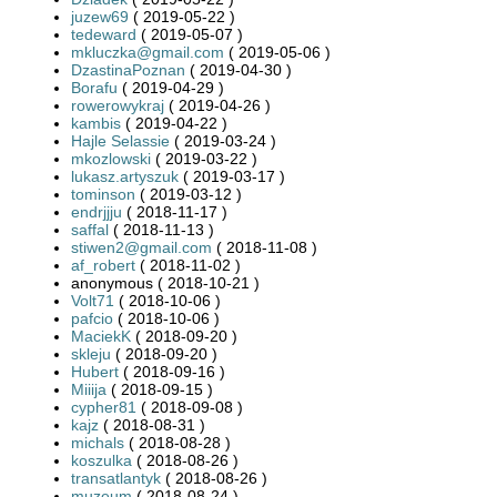
juzew69
( 2019-05-22 )
tedeward
( 2019-05-07 )
mkluczka@gmail.com
( 2019-05-06 )
DzastinaPoznan
( 2019-04-30 )
Borafu
( 2019-04-29 )
rowerowykraj
( 2019-04-26 )
kambis
( 2019-04-22 )
Hajle Selassie
( 2019-03-24 )
mkozlowski
( 2019-03-22 )
lukasz.artyszuk
( 2019-03-17 )
tominson
( 2019-03-12 )
endrjjju
( 2018-11-17 )
saffal
( 2018-11-13 )
stiwen2@gmail.com
( 2018-11-08 )
af_robert
( 2018-11-02 )
anonymous ( 2018-10-21 )
Volt71
( 2018-10-06 )
pafcio
( 2018-10-06 )
MaciekK
( 2018-09-20 )
skleju
( 2018-09-20 )
Hubert
( 2018-09-16 )
Miiija
( 2018-09-15 )
cypher81
( 2018-09-08 )
kajz
( 2018-08-31 )
michals
( 2018-08-28 )
koszulka
( 2018-08-26 )
transatlantyk
( 2018-08-26 )
muzeum
( 2018-08-24 )