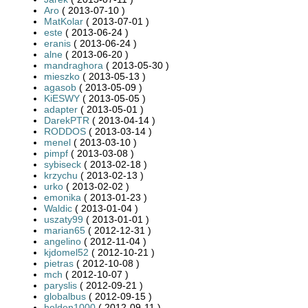
Aro
( 2013-07-10 )
MatKolar
( 2013-07-01 )
este
( 2013-06-24 )
eranis
( 2013-06-24 )
alne
( 2013-06-20 )
mandraghora
( 2013-05-30 )
mieszko
( 2013-05-13 )
agasob
( 2013-05-09 )
KiESWY
( 2013-05-05 )
adapter
( 2013-05-01 )
DarekPTR
( 2013-04-14 )
RODDOS
( 2013-03-14 )
menel
( 2013-03-10 )
pimpf
( 2013-03-08 )
sybiseck
( 2013-02-18 )
krzychu
( 2013-02-13 )
urko
( 2013-02-02 )
emonika
( 2013-01-23 )
Waldic
( 2013-01-04 )
uszaty99
( 2013-01-01 )
marian65
( 2012-12-31 )
angelino
( 2012-11-04 )
kjdomel52
( 2012-10-21 )
pietras
( 2012-10-08 )
mch
( 2012-10-07 )
paryslis
( 2012-09-21 )
globalbus
( 2012-09-15 )
holden1000
( 2012-09-11 )