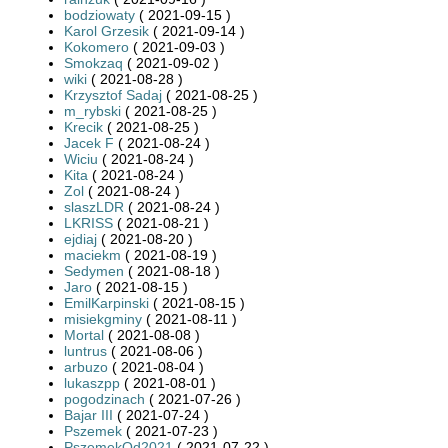
bodziowaty
( 2021-09-15 )
Karol Grzesik
( 2021-09-14 )
Kokomero
( 2021-09-03 )
Smokzaq
( 2021-09-02 )
wiki
( 2021-08-28 )
Krzysztof Sadaj
( 2021-08-25 )
m_rybski
( 2021-08-25 )
Krecik
( 2021-08-25 )
Jacek F
( 2021-08-24 )
Wiciu
( 2021-08-24 )
Kita
( 2021-08-24 )
Zol
( 2021-08-24 )
slaszLDR
( 2021-08-24 )
LKRISS
( 2021-08-21 )
ejdiaj
( 2021-08-20 )
maciekm
( 2021-08-19 )
Sedymen
( 2021-08-18 )
Jaro
( 2021-08-15 )
EmilKarpinski
( 2021-08-15 )
misiekgminy
( 2021-08-11 )
Mortal
( 2021-08-08 )
luntrus
( 2021-08-06 )
arbuzo
( 2021-08-04 )
lukaszpp
( 2021-08-01 )
pogodzinach
( 2021-07-26 )
Bajar III
( 2021-07-24 )
Pszemek
( 2021-07-23 )
PszemekOd2021
( 2021-07-22 )