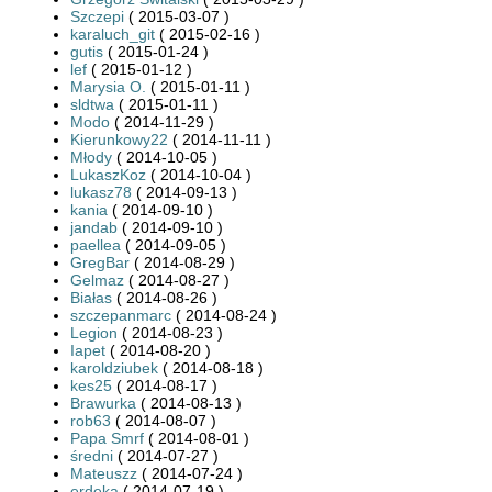
Szczepi
( 2015-03-07 )
karaluch_git
( 2015-02-16 )
gutis
( 2015-01-24 )
lef
( 2015-01-12 )
Marysia O.
( 2015-01-11 )
sldtwa
( 2015-01-11 )
Modo
( 2014-11-29 )
Kierunkowy22
( 2014-11-11 )
Młody
( 2014-10-05 )
LukaszKoz
( 2014-10-04 )
lukasz78
( 2014-09-13 )
kania
( 2014-09-10 )
jandab
( 2014-09-10 )
paellea
( 2014-09-05 )
GregBar
( 2014-08-29 )
Gelmaz
( 2014-08-27 )
Białas
( 2014-08-26 )
szczepanmarc
( 2014-08-24 )
Legion
( 2014-08-23 )
Iapet
( 2014-08-20 )
karoldziubek
( 2014-08-18 )
kes25
( 2014-08-17 )
Brawurka
( 2014-08-13 )
rob63
( 2014-08-07 )
Papa Smrf
( 2014-08-01 )
średni
( 2014-07-27 )
Mateuszz
( 2014-07-24 )
erdeka
( 2014-07-19 )