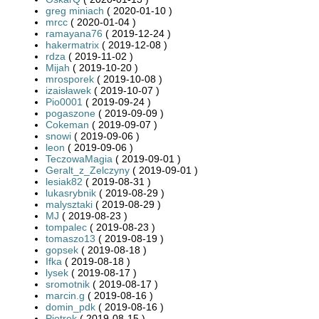
greg miniach
( 2020-01-10 )
mrcc
( 2020-01-04 )
ramayana76
( 2019-12-24 )
hakermatrix
( 2019-12-08 )
rdza
( 2019-11-02 )
Mijah
( 2019-10-20 )
mrosporek
( 2019-10-08 )
izaisławek
( 2019-10-07 )
Pio0001
( 2019-09-24 )
pogaszone
( 2019-09-09 )
Cokeman
( 2019-09-07 )
snowi
( 2019-09-06 )
leon
( 2019-09-06 )
TeczowaMagia
( 2019-09-01 )
Geralt_z_Zelczyny
( 2019-09-01 )
lesiak82
( 2019-08-31 )
lukasrybnik
( 2019-08-29 )
malysztaki
( 2019-08-29 )
MJ
( 2019-08-23 )
tompalec
( 2019-08-23 )
tomaszo13
( 2019-08-19 )
gopsek
( 2019-08-18 )
Ifka
( 2019-08-18 )
lysek
( 2019-08-17 )
sromotnik
( 2019-08-17 )
marcin.g
( 2019-08-16 )
domin_pdk
( 2019-08-16 )
Piotrek
( 2019-08-15 )