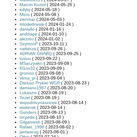
Marcin Kozioł
( 2024-05-25 )
edytq
( 2024-05-18 )
Miciu
( 2024-05-08 )
zienmar
( 2024-05-03 )
mlodedrwale
( 2024-01-24 )
daniello
( 2024-01-16 )
andziape
( 2024-01-10 )
alezmu
( 2024-01-02 )
SzymonP
( 2023-10-11 )
nattasza
( 2023-09-26 )
ADRIAN GRABQ
( 2023-09-25 )
losiuu
( 2023-09-22 )
MSaczywko
( 2023-09-09 )
KGos32
( 2023-09-09 )
gronioo
( 2023-09-08 )
viima_pl
( 2023-09-04 )
Dariusz Prykiel WGR
( 2023-08-23 )
damiano1987
( 2023-08-20 )
Lukaszm
( 2023-08-19 )
Tezet
( 2023-08-19 )
wspodnicynaszosie
( 2023-08-14 )
wiaterek
( 2023-08-14 )
Gunders
( 2023-08-13 )
torpeda
( 2023-08-10 )
Gilgamesh
( 2023-08-09 )
Rafael_1998
( 2023-08-02 )
jantwarog
( 2023-08-01 )
Otter
( 2023-07-24 )