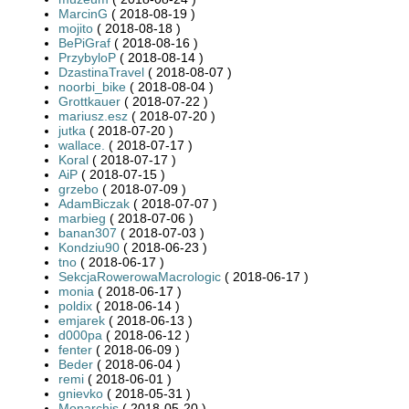
MarcinG
( 2018-08-19 )
mojito
( 2018-08-18 )
BePiGraf
( 2018-08-16 )
PrzybyloP
( 2018-08-14 )
DzastinaTravel
( 2018-08-07 )
noorbi_bike
( 2018-08-04 )
Grottkauer
( 2018-07-22 )
mariusz.esz
( 2018-07-20 )
jutka
( 2018-07-20 )
wallace.
( 2018-07-17 )
Koral
( 2018-07-17 )
AiP
( 2018-07-15 )
grzebo
( 2018-07-09 )
AdamBiczak
( 2018-07-07 )
marbieg
( 2018-07-06 )
banan307
( 2018-07-03 )
Kondziu90
( 2018-06-23 )
tno
( 2018-06-17 )
SekcjaRowerowaMacrologic
( 2018-06-17 )
monia
( 2018-06-17 )
poldix
( 2018-06-14 )
emjarek
( 2018-06-13 )
d000pa
( 2018-06-12 )
fenter
( 2018-06-09 )
Beder
( 2018-06-04 )
remi
( 2018-06-01 )
gnievko
( 2018-05-31 )
Monarchis
( 2018-05-20 )