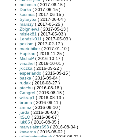
noibasta
( 2017-06-15 )
Dorka
( 2017-06-15 )
kosmos
( 2017-06-15 )
Sylaryba
( 2017-06-04 )
marszy
( 2017-05-25 )
Zbigniew.I
( 2017-05-13 )
misiek81
( 2017-05-03 )
Lendzik011
( 2017-05-03 )
poziom
( 2017-02-17 )
mariobiker
( 2017-01-10 )
Hupikao
( 2016-11-25 )
MichoP
( 2016-10-17 )
vinathel
( 2016-10-01 )
jkiczka
( 2016-09-22 )
esperlando
( 2016-09-15 )
baska
( 2016-09-04 )
rudak
( 2016-08-27 )
ptachu
( 2016-08-18 )
Gangrel
( 2016-08-15 )
wikrap1
( 2016-08-13 )
bruma
( 2016-08-11 )
zmmz
( 2016-08-10 )
jurda
( 2016-08-08 )
itSLO
( 2016-08-07 )
luk85
( 2016-08-05 )
marysiaknz693
( 2016-08-04 )
kawerna
( 2016-08-02 )
wilhelminaslimak
( 2016-08-02 )