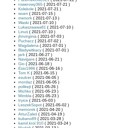
rowerowy365
( 2021-07-21 )
Kolekole
( 2021-07-21 )
wuen
( 2021-07-15 )
menork
( 2021-07-13 )
Waski
( 2021-07-10 )
Lukaszwawa81
( 2021-07-10 )
Linuś
( 2021-07-10 )
jhnvirginia
( 2021-07-03 )
Puchacz
( 2021-07-02 )
Magdalena
( 2021-07-01 )
Bladywitkacy
( 2021-07-01 )
jark
( 2021-06-27 )
Navigare
( 2021-06-21 )
Gio
( 2021-06-18 )
Esio1986
( 2021-06-16 )
Tom K
( 2021-06-15 )
esulcer
( 2021-06-05 )
mordaz
( 2021-06-05 )
polikejt
( 2021-05-26 )
Michko
( 2021-05-23 )
Mimbla
( 2021-05-23 )
tryice
( 2021-05-03 )
LeszekSopot
( 2021-05-02 )
memorek
( 2021-04-20 )
ArturZaleś
( 2021-04-19 )
kubano89
( 2021-03-28 )
kamil.krol.910
( 2021-03-24 )
Madzik
( 2021-03-13 )