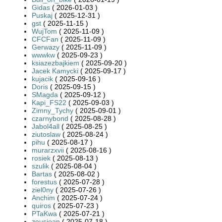
Gidas
( 2026-01-03 )
Puskaj
( 2025-12-31 )
gst
( 2025-11-15 )
WujTom
( 2025-11-09 )
CFCFan
( 2025-11-09 )
Gerwazy
( 2025-11-09 )
wwwkw
( 2025-09-23 )
ksiazezbajkiem
( 2025-09-20 )
Jacek Kamycki
( 2025-09-17 )
kujacik
( 2025-09-16 )
Doris
( 2025-09-15 )
SMagda
( 2025-09-12 )
Kapi_FS22
( 2025-09-03 )
Zimny_Tychy
( 2025-09-01 )
czarnybond
( 2025-08-28 )
Jabol4all
( 2025-08-25 )
ziutoslaw
( 2025-08-24 )
pihu
( 2025-08-17 )
murarzxvii
( 2025-08-16 )
rosiek
( 2025-08-13 )
szulik
( 2025-08-04 )
Bartas
( 2025-08-02 )
forestus
( 2025-07-28 )
ziel0ny
( 2025-07-26 )
Anchim
( 2025-07-24 )
quiros
( 2025-07-23 )
PTaKwa
( 2025-07-21 )
zeusjoan
( 2025-07-18 )