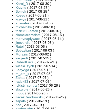
Karol_D
( 2017-08-30 )
Krzyno
( 2017-08-27 )
Boniek
( 2017-08-25 )
Koseq
( 2017-08-21 )
krzwys
( 2017-08-21 )
animalek
( 2017-08-18 )
michalbike
( 2017-08-18 )
tosiek86-bstok
( 2017-08-16 )
ciamciaramciam
( 2017-08-15 )
martynaplywacz
( 2017-08-14 )
jlneverdie
( 2017-08-06 )
Ratel
( 2017-08-06 )
Sebastian
( 2017-08-03 )
Morazis
( 2017-08-02 )
kacper6
( 2017-07-25 )
RobertLuxa
( 2017-07-21 )
wiesia_zych
( 2017-07-14 )
LadyAga
( 2017-07-12 )
m_are_k
( 2017-07-08 )
Zahas
( 2017-07-07 )
radek83
( 2017-07-05 )
rdklstr_centra
( 2017-06-28 )
skrzyp-s
( 2017-06-26 )
modq
( 2017-06-26 )
JacekCendrowski
( 2017-06-25 )
zapala
( 2017-06-19 )
Kot
( 2017-06-19 )
ekokrzychu
( 2017-06-18 )