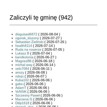
Zaliczyli tę gminę (
942
)
disguised6872
( 2026-08-04 )
ogorek_kiszony
( 2026-07-27 )
Sebastian Zieliński
( 2026-07-26 )
health8114
( 2026-07-14 )
Ruda na rowerze
( 2026-07-05 )
Lukasz B
( 2026-07-04 )
karolkolonia
( 2026-06-27 )
MagnezB6
( 2026-06-18 )
michal.wwy
( 2026-06-14 )
velo7084
( 2026-06-11 )
anszy
( 2026-06-08 )
ndoju
( 2026-06-07 )
Kuba102
( 2026-06-06 )
gabs
( 2026-06-06 )
AdamT
( 2026-06-06 )
VoNSiK
( 2026-06-06 )
Szczesny Paweł
( 2026-06-06 )
Marzena G
( 2026-06-06 )
Dilip1618
( 2026-06-06 )
skopek_dsp_
( 2026-06-05 )