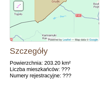
Powered by
Leaflet
— Map data ©
Google
Szczegóły
Powierzchnia: 203.20 km²
Liczba mieszkańców: ???
Numery rejestracyjne: ???