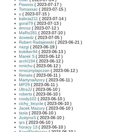
Pawoss
( 2023-07-17 )
Tomassac
( 2023-07-15 )
u
( 2023-07-15 )
babcia211
( 2023-07-14 )
goral79
( 2023-07-13 )
dmroz
( 2023-07-12 )
MaRo281
( 2023-07-10 )
dzwiedz
( 2023-07-05 )
Robert Radajewski
( 2023-06-21 )
nazgi
( 2023-06-19 )
bobiker94
( 2023-06-13 )
Marek S
( 2023-06-12 )
archi194
( 2023-06-12 )
mnichu
( 2023-06-12 )
mrocznytapczan
( 2023-06-12 )
Renata
( 2023-06-11 )
MartynaAzory
( 2023-06-11 )
MP29
( 2023-06-11 )
UltraJJ
( 2023-06-10 )
roberts
( 2023-06-10 )
roody102
( 2023-06-10 )
cichy_bicycle
( 2023-06-10 )
Jacek Mazury
( 2023-06-10 )
tasia
( 2023-06-10 )
JustynaS
( 2023-06-10 )
qrs
( 2023-06-10 )
horacy 13
( 2023-06-10 )
KarolSlodowiec
( 2023-06-10 )