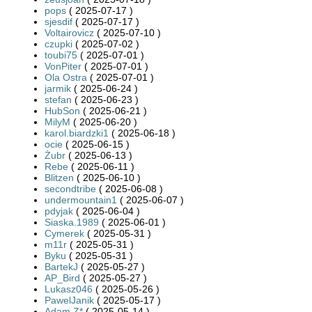
pops
( 2025-07-17 )
sjesdif
( 2025-07-17 )
Voltairovicz
( 2025-07-10 )
czupki
( 2025-07-02 )
toubi75
( 2025-07-01 )
VonPiter
( 2025-07-01 )
Ola Ostra
( 2025-07-01 )
jarmik
( 2025-06-24 )
stefan
( 2025-06-23 )
HubSon
( 2025-06-21 )
MilyM
( 2025-06-20 )
karol.biardzki1
( 2025-06-18 )
ocie
( 2025-06-15 )
Żubr
( 2025-06-13 )
Rebe
( 2025-06-11 )
Blitzen
( 2025-06-10 )
secondtribe
( 2025-06-08 )
undermountain1
( 2025-06-07 )
pdyjak
( 2025-06-04 )
Siaska.1989
( 2025-06-01 )
Cymerek
( 2025-05-31 )
m11r
( 2025-05-31 )
Byku
( 2025-05-31 )
BartekJ
( 2025-05-27 )
AP_Bird
( 2025-05-27 )
Lukasz046
( 2025-05-26 )
PawelJanik
( 2025-05-17 )
Adam Z*
( 2025-05-14 )