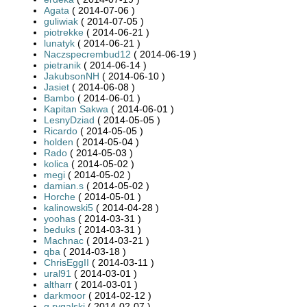
Agata
( 2014-07-06 )
guliwiak
( 2014-07-05 )
piotrekke
( 2014-06-21 )
lunatyk
( 2014-06-21 )
Naczspecrembud12
( 2014-06-19 )
pietranik
( 2014-06-14 )
JakubsonNH
( 2014-06-10 )
Jasiet
( 2014-06-08 )
Bambo
( 2014-06-01 )
Kapitan Sakwa
( 2014-06-01 )
LesnyDziad
( 2014-05-05 )
Ricardo
( 2014-05-05 )
holden
( 2014-05-04 )
Rado
( 2014-05-03 )
kolica
( 2014-05-02 )
megi
( 2014-05-02 )
damian.s
( 2014-05-02 )
Horche
( 2014-05-01 )
kalinowski5
( 2014-04-28 )
yoohas
( 2014-03-31 )
beduks
( 2014-03-31 )
Machnac
( 2014-03-21 )
qba
( 2014-03-18 )
ChrisEggII
( 2014-03-11 )
ural91
( 2014-03-01 )
altharr
( 2014-03-01 )
darkmoor
( 2014-02-12 )
g.rygalski
( 2014-02-07 )