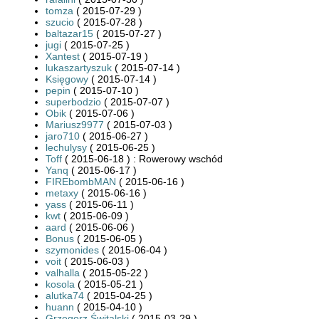
tomza
( 2015-07-29 )
szucio
( 2015-07-28 )
baltazar15
( 2015-07-27 )
jugi
( 2015-07-25 )
Xantest
( 2015-07-19 )
lukaszartyszuk
( 2015-07-14 )
Księgowy
( 2015-07-14 )
pepin
( 2015-07-10 )
superbodzio
( 2015-07-07 )
Obik
( 2015-07-06 )
Mariusz9977
( 2015-07-03 )
jaro710
( 2015-06-27 )
lechulysy
( 2015-06-25 )
Toff
( 2015-06-18 ) : Rowerowy wschód
Yanq
( 2015-06-17 )
FIREbombMAN
( 2015-06-16 )
metaxy
( 2015-06-16 )
yass
( 2015-06-11 )
kwt
( 2015-06-09 )
aard
( 2015-06-06 )
Bonus
( 2015-06-05 )
szymonides
( 2015-06-04 )
voit
( 2015-06-03 )
valhalla
( 2015-05-22 )
kosola
( 2015-05-21 )
alutka74
( 2015-04-25 )
huann
( 2015-04-10 )
Grzegorz Świtalski
( 2015-03-29 )