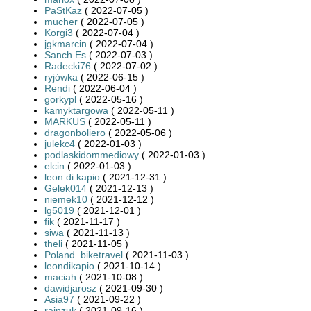
PaStKaz
( 2022-07-05 )
mucher
( 2022-07-05 )
Korgi3
( 2022-07-04 )
jgkmarcin
( 2022-07-04 )
Sanch Es
( 2022-07-03 )
Radecki76
( 2022-07-02 )
ryjówka
( 2022-06-15 )
Rendi
( 2022-06-04 )
gorkypl
( 2022-05-16 )
kamyktargowa
( 2022-05-11 )
MARKUS
( 2022-05-11 )
dragonboliero
( 2022-05-06 )
julekc4
( 2022-01-03 )
podlaskidommediowy
( 2022-01-03 )
elcin
( 2022-01-03 )
leon.di.kapio
( 2021-12-31 )
Gelek014
( 2021-12-13 )
niemek10
( 2021-12-12 )
lg5019
( 2021-12-01 )
fik
( 2021-11-17 )
siwa
( 2021-11-13 )
theli
( 2021-11-05 )
Poland_biketravel
( 2021-11-03 )
leondikapio
( 2021-10-14 )
maciah
( 2021-10-08 )
dawidjarosz
( 2021-09-30 )
Asia97
( 2021-09-22 )
rainzuk
( 2021-09-16 )