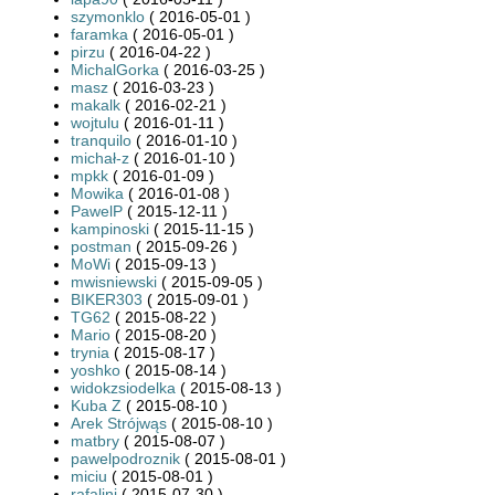
szymonklo
( 2016-05-01 )
faramka
( 2016-05-01 )
pirzu
( 2016-04-22 )
MichalGorka
( 2016-03-25 )
masz
( 2016-03-23 )
makalk
( 2016-02-21 )
wojtulu
( 2016-01-11 )
tranquilo
( 2016-01-10 )
michał-z
( 2016-01-10 )
mpkk
( 2016-01-09 )
Mowika
( 2016-01-08 )
PawelP
( 2015-12-11 )
kampinoski
( 2015-11-15 )
postman
( 2015-09-26 )
MoWi
( 2015-09-13 )
mwisniewski
( 2015-09-05 )
BIKER303
( 2015-09-01 )
TG62
( 2015-08-22 )
Mario
( 2015-08-20 )
trynia
( 2015-08-17 )
yoshko
( 2015-08-14 )
widokzsiodelka
( 2015-08-13 )
Kuba Z
( 2015-08-10 )
Arek Strójwąs
( 2015-08-10 )
matbry
( 2015-08-07 )
pawelpodroznik
( 2015-08-01 )
miciu
( 2015-08-01 )
rafalini
( 2015-07-30 )