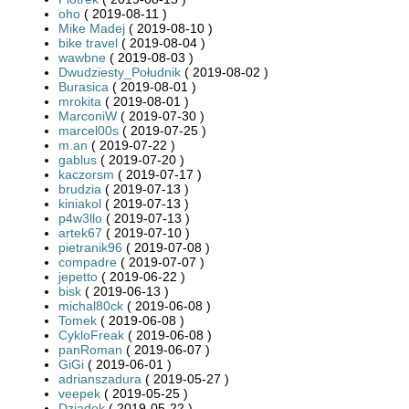
oho
( 2019-08-11 )
Mike Madej
( 2019-08-10 )
bike travel
( 2019-08-04 )
wawbne
( 2019-08-03 )
Dwudziesty_Południk
( 2019-08-02 )
Burasica
( 2019-08-01 )
mrokita
( 2019-08-01 )
MarconiW
( 2019-07-30 )
marcel00s
( 2019-07-25 )
m.an
( 2019-07-22 )
gablus
( 2019-07-20 )
kaczorsm
( 2019-07-17 )
brudzia
( 2019-07-13 )
kiniakol
( 2019-07-13 )
p4w3llo
( 2019-07-13 )
artek67
( 2019-07-10 )
pietranik96
( 2019-07-08 )
compadre
( 2019-07-07 )
jepetto
( 2019-06-22 )
bisk
( 2019-06-13 )
michal80ck
( 2019-06-08 )
Tomek
( 2019-06-08 )
CykloFreak
( 2019-06-08 )
panRoman
( 2019-06-07 )
GiGi
( 2019-06-01 )
adrianszadura
( 2019-05-27 )
veepek
( 2019-05-25 )
Dziadek
( 2019-05-22 )