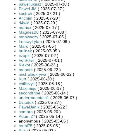
pawellukasz
( 2025-07-30 )
Paweł JM
( 2025-07-27 )
xostrch
( 2025-07-21 )
Anchim
( 2025-07-20 )
d4wid
( 2025-07-20 )
mariox
( 2025-07-17 )
MagnezB6
( 2025-07-08 )
mnowaczy
( 2025-07-06 )
LeniwyTytan
( 2025-07-06 )
Maro
( 2025-07-05 )
bulinek
( 2025-07-05 )
czupki
( 2025-07-02 )
VonPiter
( 2025-07-01 )
Klekot
( 2025-06-23 )
menork
( 2025-06-22 )
michalpokrywa
( 2025-06-22 )
Kurt
( 2025-06-20 )
chilliczyli
( 2025-06-18 )
Maximiqs
( 2025-06-17 )
secondtribe
( 2025-06-14 )
undermountain1
( 2025-06-07 )
Dziadek
( 2025-05-27 )
PawelJanik
( 2025-05-22 )
sombra
( 2025-05-20 )
Adam Z*
( 2025-05-14 )
anonymous ( 2025-05-06 )
toubi75
( 2025-05-05 )
Byku
( 2025-05-03 )