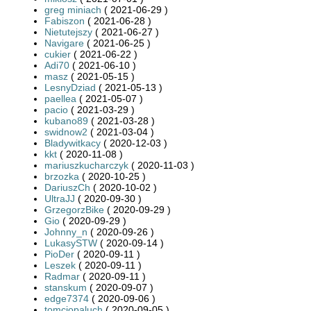
greg miniach
( 2021-06-29 )
Fabiszon
( 2021-06-28 )
Nietutejszy
( 2021-06-27 )
Navigare
( 2021-06-25 )
cukier
( 2021-06-22 )
Adi70
( 2021-06-10 )
masz
( 2021-05-15 )
LesnyDziad
( 2021-05-13 )
paellea
( 2021-05-07 )
pacio
( 2021-03-29 )
kubano89
( 2021-03-28 )
swidnow2
( 2021-03-04 )
Bladywitkacy
( 2020-12-03 )
kkt
( 2020-11-08 )
mariuszkucharczyk
( 2020-11-03 )
brzozka
( 2020-10-25 )
DariuszCh
( 2020-10-02 )
UltraJJ
( 2020-09-30 )
GrzegorzBike
( 2020-09-29 )
Gio
( 2020-09-29 )
Johnny_n
( 2020-09-26 )
LukasySTW
( 2020-09-14 )
PioDer
( 2020-09-11 )
Leszek
( 2020-09-11 )
Radmar
( 2020-09-11 )
stanskum
( 2020-09-07 )
edge7374
( 2020-09-06 )
tomciopaluch
( 2020-09-05 )