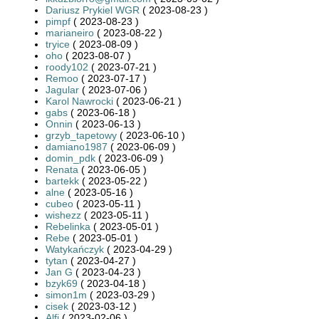
Dariusz Prykiel WGR
( 2023-08-23 )
pimpf
( 2023-08-23 )
marianeiro
( 2023-08-22 )
tryice
( 2023-08-09 )
oho
( 2023-08-07 )
roody102
( 2023-07-21 )
Remoo
( 2023-07-17 )
Jagular
( 2023-07-06 )
Karol Nawrocki
( 2023-06-21 )
gabs
( 2023-06-18 )
Onnin
( 2023-06-13 )
grzyb_tapetowy
( 2023-06-10 )
damiano1987
( 2023-06-09 )
domin_pdk
( 2023-06-09 )
Renata
( 2023-06-05 )
bartekk
( 2023-05-22 )
alne
( 2023-05-16 )
cubeo
( 2023-05-11 )
wishezz
( 2023-05-11 )
Rebelinka
( 2023-05-01 )
Rebe
( 2023-05-01 )
Watykańczyk
( 2023-04-29 )
tytan
( 2023-04-27 )
Jan G
( 2023-04-23 )
bzyk69
( 2023-04-18 )
simon1m
( 2023-03-29 )
cisek
( 2023-03-12 )
Alfi
( 2023-02-06 )