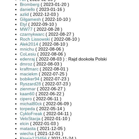
Bromberg
( 2023-01-20 )
daniello
( 2023-01-16 )
azlid
( 2022-12-03 )
Gilgamesh
( 2022-10-10 )
Etyl
( 2022-09-10 )
MW77
( 2022-08-28 )
czarnykwarc
( 2022-08-27 )
Roch Lissowski
( 2022-08-10 )
Alek2014
( 2022-08-10 )
mnichu
( 2022-08-06 )
CoLesiu
( 2022-08-06 )
edenraj
( 2022-08-03 ) : Rajd dookoła Polski
dmroz
( 2022-08-03 )
kraftmarc
( 2022-08-01 )
maciekm
( 2022-07-25 )
bobiker94
( 2022-07-23 )
Ryszard28
( 2022-07-23 )
zienmar
( 2022-06-27 )
kaan60
( 2022-06-22 )
cipero
( 2022-06-11 )
michal80ck
( 2022-06-09 )
torpeda
( 2022-05-14 )
CykloFreak
( 2022-04-11 )
VeloStacja
( 2022-01-10 )
elcin
( 2022-01-03 )
matasta
( 2021-12-05 )
wiecha
( 2021-12-01 )
Ktosia123456
( 2021-11-24 )