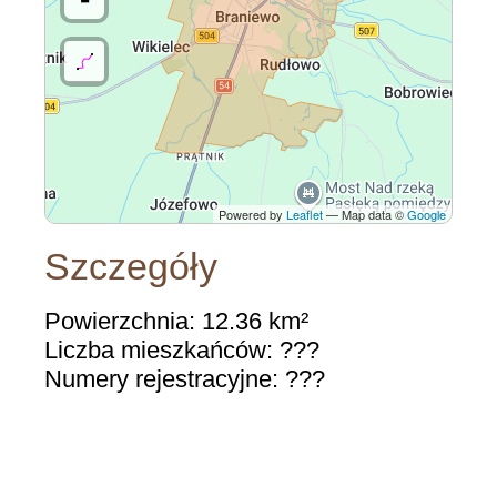
Powered by
Leaflet
— Map data ©
Google
Szczegóły
Powierzchnia: 12.36 km²
Liczba mieszkańców: ???
Numery rejestracyjne: ???