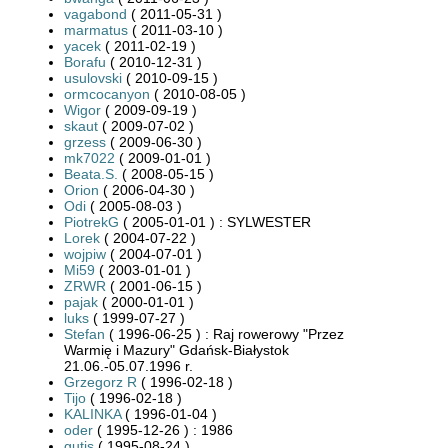
vagabond
( 2011-05-31 )
marmatus
( 2011-03-10 )
yacek
( 2011-02-19 )
Borafu
( 2010-12-31 )
usulovski
( 2010-09-15 )
ormcocanyon
( 2010-08-05 )
Wigor
( 2009-09-19 )
skaut
( 2009-07-02 )
grzess
( 2009-06-30 )
mk7022
( 2009-01-01 )
Beata.S.
( 2008-05-15 )
Orion
( 2006-04-30 )
Odi
( 2005-08-03 )
PiotrekG
( 2005-01-01 ) : SYLWESTER
Lorek
( 2004-07-22 )
wojpiw
( 2004-07-01 )
Mi59
( 2003-01-01 )
ZRWR
( 2001-06-15 )
pajak
( 2000-01-01 )
luks
( 1999-07-27 )
Stefan
( 1996-06-25 ) : Raj rowerowy "Przez
Warmię i Mazury" Gdańsk-Białystok
21.06.-05.07.1996 r.
Grzegorz R
( 1996-02-18 )
Tijo
( 1996-02-18 )
KALINKA
( 1996-01-04 )
oder
( 1995-12-26 ) : 1986
gutis
( 1995-08-24 )