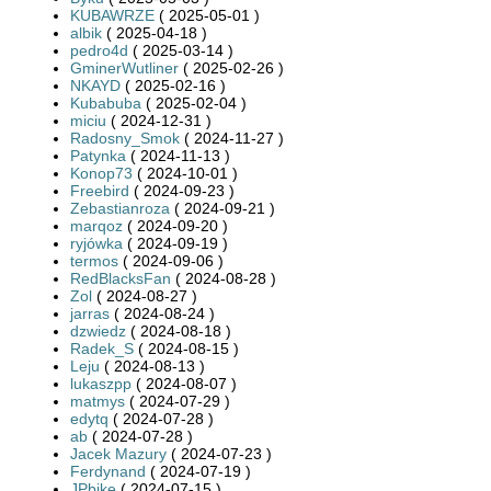
KUBAWRZE
( 2025-05-01 )
albik
( 2025-04-18 )
pedro4d
( 2025-03-14 )
GminerWutliner
( 2025-02-26 )
NKAYD
( 2025-02-16 )
Kubabuba
( 2025-02-04 )
miciu
( 2024-12-31 )
Radosny_Smok
( 2024-11-27 )
Patynka
( 2024-11-13 )
Konop73
( 2024-10-01 )
Freebird
( 2024-09-23 )
Zebastianroza
( 2024-09-21 )
marqoz
( 2024-09-20 )
ryjówka
( 2024-09-19 )
termos
( 2024-09-06 )
RedBlacksFan
( 2024-08-28 )
Zol
( 2024-08-27 )
jarras
( 2024-08-24 )
dzwiedz
( 2024-08-18 )
Radek_S
( 2024-08-15 )
Leju
( 2024-08-13 )
lukaszpp
( 2024-08-07 )
matmys
( 2024-07-29 )
edytq
( 2024-07-28 )
ab
( 2024-07-28 )
Jacek Mazury
( 2024-07-23 )
Ferdynand
( 2024-07-19 )
JPbike
( 2024-07-15 )