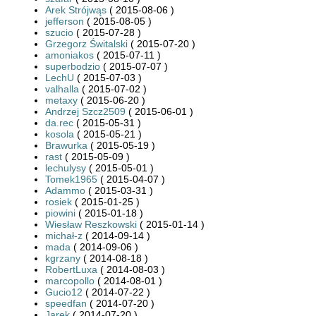
Arek Strójwąs
( 2015-08-06 )
jefferson
( 2015-08-05 )
szucio
( 2015-07-28 )
Grzegorz Świtalski
( 2015-07-20 )
amoniakos
( 2015-07-11 )
superbodzio
( 2015-07-07 )
LechU
( 2015-07-03 )
valhalla
( 2015-07-02 )
metaxy
( 2015-06-20 )
Andrzej Szcz2509
( 2015-06-01 )
da.rec
( 2015-05-31 )
kosola
( 2015-05-21 )
Brawurka
( 2015-05-19 )
rast
( 2015-05-09 )
lechulysy
( 2015-05-01 )
Tomek1965
( 2015-04-07 )
Adammo
( 2015-03-31 )
rosiek
( 2015-01-25 )
piowini
( 2015-01-18 )
Wiesław Reszkowski
( 2015-01-14 )
michał-z
( 2014-09-14 )
mada
( 2014-09-06 )
kgrzany
( 2014-08-18 )
RobertLuxa
( 2014-08-03 )
marcopollo
( 2014-08-01 )
Gucio12
( 2014-07-22 )
speedfan
( 2014-07-20 )
Jarek
( 2014-07-20 )