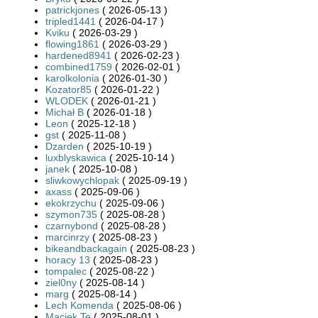
patrickjones
( 2026-05-13 )
tripled1441
( 2026-04-17 )
Kviku
( 2026-03-29 )
flowing1861
( 2026-03-29 )
hardened8941
( 2026-02-23 )
combined1759
( 2026-02-01 )
karolkolonia
( 2026-01-30 )
Kozator85
( 2026-01-22 )
WLODEK
( 2026-01-21 )
Michał B
( 2026-01-18 )
Leon
( 2025-12-18 )
gst
( 2025-11-08 )
Dzarden
( 2025-10-19 )
luxblyskawica
( 2025-10-14 )
janek
( 2025-10-08 )
sliwkowychlopak
( 2025-09-19 )
axass
( 2025-09-06 )
ekokrzychu
( 2025-09-06 )
szymon735
( 2025-08-28 )
czarnybond
( 2025-08-28 )
marcinrzy
( 2025-08-23 )
bikeandbackagain
( 2025-08-23 )
horacy 13
( 2025-08-23 )
tompalec
( 2025-08-22 )
ziel0ny
( 2025-08-14 )
marg
( 2025-08-14 )
Lech Komenda
( 2025-08-06 )
Maciek Te
( 2025-08-01 )