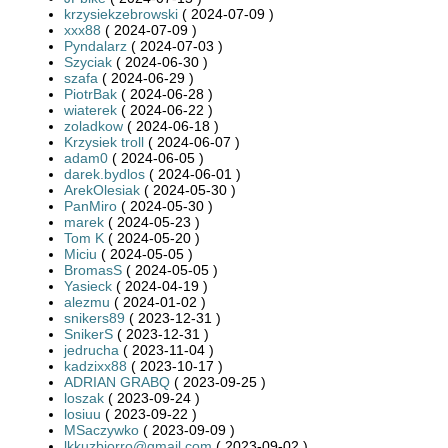
krzysiekzebrowski
( 2024-07-09 )
xxx88
( 2024-07-09 )
Pyndalarz
( 2024-07-03 )
Szyciak
( 2024-06-30 )
szafa
( 2024-06-29 )
PiotrBak
( 2024-06-28 )
wiaterek
( 2024-06-22 )
zoladkow
( 2024-06-18 )
Krzysiek troll
( 2024-06-07 )
adam0
( 2024-06-05 )
darek.bydlos
( 2024-06-01 )
ArekOlesiak
( 2024-05-30 )
PanMiro
( 2024-05-30 )
marek
( 2024-05-23 )
Tom K
( 2024-05-20 )
Miciu
( 2024-05-05 )
BromasS
( 2024-05-05 )
Yasieck
( 2024-04-19 )
alezmu
( 2024-01-02 )
snikers89
( 2023-12-31 )
SnikerS
( 2023-12-31 )
jedrucha
( 2023-11-04 )
kadzixx88
( 2023-10-17 )
ADRIAN GRABQ
( 2023-09-25 )
loszak
( 2023-09-24 )
losiuu
( 2023-09-22 )
MSaczywko
( 2023-09-09 )
lkkuzbiorro@gmail.com
( 2023-09-02 )