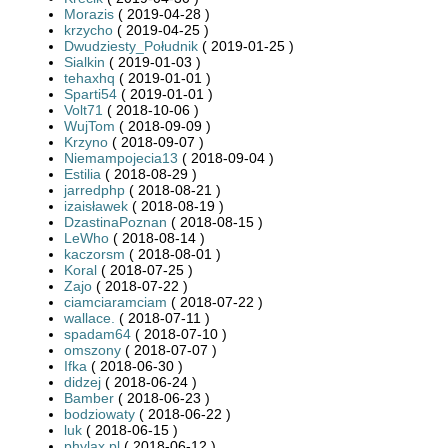
Morazis
( 2019-04-28 )
krzycho
( 2019-04-25 )
Dwudziesty_Południk
( 2019-01-25 )
Sialkin
( 2019-01-03 )
tehaxhq
( 2019-01-01 )
Sparti54
( 2019-01-01 )
Volt71
( 2018-10-06 )
WujTom
( 2018-09-09 )
Krzyno
( 2018-09-07 )
Niemampojecia13
( 2018-09-04 )
Estilia
( 2018-08-29 )
jarredphp
( 2018-08-21 )
izaisławek
( 2018-08-19 )
DzastinaPoznan
( 2018-08-15 )
LeWho
( 2018-08-14 )
kaczorsm
( 2018-08-01 )
Koral
( 2018-07-25 )
Zajo
( 2018-07-22 )
ciamciaramciam
( 2018-07-22 )
wallace.
( 2018-07-11 )
spadam64
( 2018-07-10 )
omszony
( 2018-07-07 )
Ifka
( 2018-06-30 )
didzej
( 2018-06-24 )
Bamber
( 2018-06-23 )
bodziowaty
( 2018-06-22 )
luk
( 2018-06-15 )
phylax.pl
( 2018-06-12 )