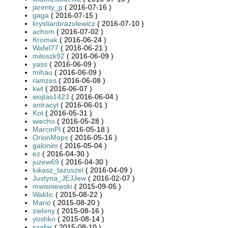
jarenty_p
( 2016-07-16 )
gaga
( 2016-07-15 )
krystianbrazulewicz
( 2016-07-10 )
achom
( 2016-07-02 )
Kromak
( 2016-06-24 )
Wafel77
( 2016-06-21 )
miloszk92
( 2016-06-09 )
yass
( 2016-06-09 )
mihau
( 2016-06-09 )
ramzes
( 2016-06-08 )
kwt
( 2016-06-07 )
wojtas1423
( 2016-06-04 )
antracyt
( 2016-06-01 )
Kot
( 2016-05-31 )
wiecho
( 2016-05-28 )
MarcinPl
( 2016-05-18 )
OrionMops
( 2016-05-16 )
galonim
( 2016-05-04 )
ez
( 2016-04-30 )
juzew69
( 2016-04-30 )
lukasz_tazuszel
( 2016-04-09 )
Justyna_JEJJew
( 2016-02-07 )
mwisniewski
( 2015-09-05 )
Waldic
( 2015-08-22 )
Mario
( 2015-08-20 )
zielony
( 2015-08-16 )
yoshko
( 2015-08-14 )
szafar
( 2015-08-10 )