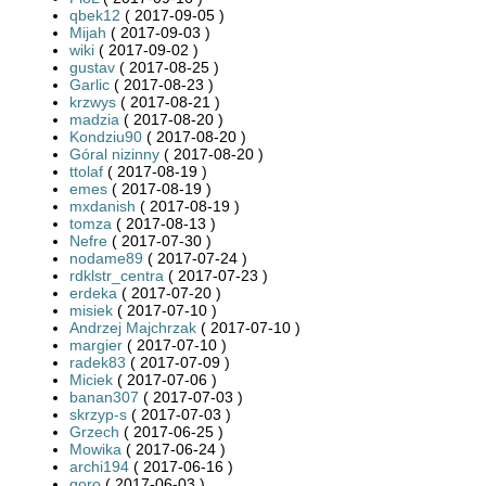
qbek12
( 2017-09-05 )
Mijah
( 2017-09-03 )
wiki
( 2017-09-02 )
gustav
( 2017-08-25 )
Garlic
( 2017-08-23 )
krzwys
( 2017-08-21 )
madzia
( 2017-08-20 )
Kondziu90
( 2017-08-20 )
Góral nizinny
( 2017-08-20 )
ttolaf
( 2017-08-19 )
emes
( 2017-08-19 )
mxdanish
( 2017-08-19 )
tomza
( 2017-08-13 )
Nefre
( 2017-07-30 )
nodame89
( 2017-07-24 )
rdklstr_centra
( 2017-07-23 )
erdeka
( 2017-07-20 )
misiek
( 2017-07-10 )
Andrzej Majchrzak
( 2017-07-10 )
margier
( 2017-07-10 )
radek83
( 2017-07-09 )
Miciek
( 2017-07-06 )
banan307
( 2017-07-03 )
skrzyp-s
( 2017-07-03 )
Grzech
( 2017-06-25 )
Mowika
( 2017-06-24 )
archi194
( 2017-06-16 )
goro
( 2017-06-03 )