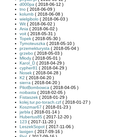
d000pa
( 2018-06-12 )
tno
( 2018-06-09 )
kolumb
( 2018-06-08 )
wielgibolo
( 2018-06-03 )
Wit
( 2018-06-02 )
Ania
( 2018-06-02 )
voit
( 2018-05-31 )
Topek
( 2018-05-30 )
Tymoteuszka
( 2018-05-10 )
przemekturysta
( 2018-05-04 )
grzebo
( 2018-05-03 )
Młody
( 2018-05-01 )
Karol_D
( 2018-04-29 )
cypher81
( 2018-04-29 )
Nosek
( 2018-04-28 )
K2
( 2018-04-20 )
sierra
( 2018-04-20 )
PilotBombowca
( 2018-04-05 )
noibasta
( 2018-02-05 )
Fistaszek
( 2018-01-29 )
kolej.tur.po-torach.czf
( 2018-01-27 )
Koszmar67
( 2018-01-23 )
jarbla
( 2018-01-14 )
Hubertus85
( 2017-12-20 )
123
( 2017-11-20 )
LeszekSopot
( 2017-11-06 )
laxigen
( 2017-09-16 )
PioL
( 2017-09-16 )