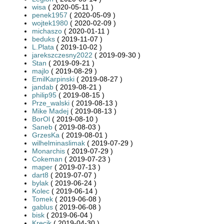
wisa
( 2020-05-11 )
penek1957
( 2020-05-09 )
wojtek1980
( 2020-02-09 )
michaszo
( 2020-01-11 )
beduks
( 2019-11-07 )
L.Plata
( 2019-10-02 )
jarekszczesny2022
( 2019-09-30 )
Stan
( 2019-09-21 )
majlo
( 2019-08-29 )
EmilKarpinski
( 2019-08-27 )
jandab
( 2019-08-21 )
philip95
( 2019-08-15 )
Prze_walski
( 2019-08-13 )
Mike Madej
( 2019-08-13 )
BorOl
( 2019-08-10 )
Saneb
( 2019-08-03 )
GrzesKa
( 2019-08-01 )
wilhelminaslimak
( 2019-07-29 )
Monarchis
( 2019-07-29 )
Cokeman
( 2019-07-23 )
maper
( 2019-07-13 )
dart8
( 2019-07-07 )
bylak
( 2019-06-24 )
Kolec
( 2019-06-14 )
Tomek
( 2019-06-08 )
gablus
( 2019-06-08 )
bisk
( 2019-06-04 )
Krecik
( 2019-04-30 )