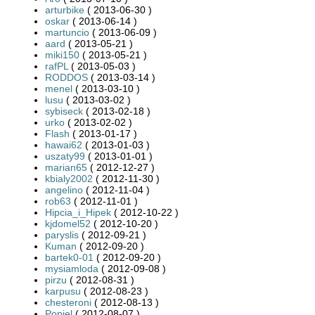
arturbike
( 2013-06-30 )
oskar
( 2013-06-14 )
martuncio
( 2013-06-09 )
aard
( 2013-05-21 )
miki150
( 2013-05-21 )
rafPL
( 2013-05-03 )
RODDOS
( 2013-03-14 )
menel
( 2013-03-10 )
lusu
( 2013-03-02 )
sybiseck
( 2013-02-18 )
urko
( 2013-02-02 )
Flash
( 2013-01-17 )
hawai62
( 2013-01-03 )
uszaty99
( 2013-01-01 )
marian65
( 2012-12-27 )
kbialy2002
( 2012-11-30 )
angelino
( 2012-11-04 )
rob63
( 2012-11-01 )
Hipcia_i_Hipek
( 2012-10-22 )
kjdomel52
( 2012-10-20 )
paryslis
( 2012-09-21 )
Kuman
( 2012-09-20 )
bartek0-01
( 2012-09-20 )
mysiamloda
( 2012-09-08 )
pirzu
( 2012-08-31 )
karpusu
( 2012-08-23 )
chesteroni
( 2012-08-13 )
Popiel
( 2012-08-07 )