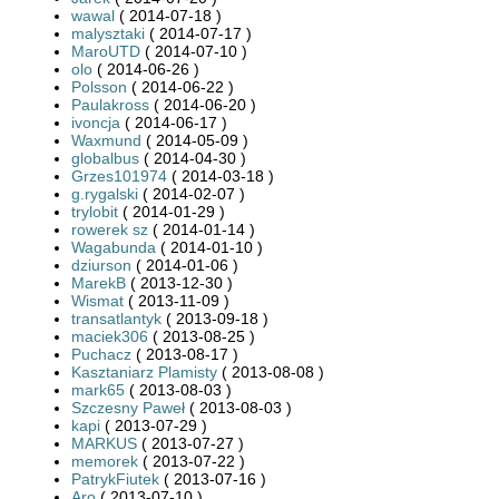
wawal
( 2014-07-18 )
malysztaki
( 2014-07-17 )
MaroUTD
( 2014-07-10 )
olo
( 2014-06-26 )
Polsson
( 2014-06-22 )
Paulakross
( 2014-06-20 )
ivoncja
( 2014-06-17 )
Waxmund
( 2014-05-09 )
globalbus
( 2014-04-30 )
Grzes101974
( 2014-03-18 )
g.rygalski
( 2014-02-07 )
trylobit
( 2014-01-29 )
rowerek sz
( 2014-01-14 )
Wagabunda
( 2014-01-10 )
dziurson
( 2014-01-06 )
MarekB
( 2013-12-30 )
Wismat
( 2013-11-09 )
transatlantyk
( 2013-09-18 )
maciek306
( 2013-08-25 )
Puchacz
( 2013-08-17 )
Kasztaniarz Plamisty
( 2013-08-08 )
mark65
( 2013-08-03 )
Szczesny Paweł
( 2013-08-03 )
kapi
( 2013-07-29 )
MARKUS
( 2013-07-27 )
memorek
( 2013-07-22 )
PatrykFiutek
( 2013-07-16 )
Aro
( 2013-07-10 )