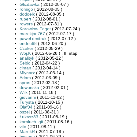
Glizdawka
( 2012-08-07 )
romigo
( 2012-08-05 )
dodoelk
( 2012-08-05 )
rupert
( 2012-08-01 )
rowers
( 2012-07-31 )
Korowiow Fagot
( 2012-07-24 )
marekjan767
( 2012-07-17 )
paweł dmitruk
( 2012-07-12 )
endriu68
( 2012-06-20 )
Czeker
( 2012-05-29 )
Woj.K
( 2012-05-28 ) : III etap
analityk
( 2012-05-22 )
Sebiq
( 2012-04-22 )
ciman
( 2012-04-14 )
Mlynarz
( 2012-03-14 )
Adam
( 2012-03-09 )
spros
( 2012-02-13 )
dewunska
( 2012-02-01 )
Wilk
( 2011-11-18 )
giovanni
( 2011-11-02 )
Turysta
( 2011-10-15 )
Olaf94
( 2011-09-16 )
oszej
( 2011-08-31 )
Łukasz83
( 2011-08-19 )
karaluch_git
( 2011-08-16 )
vito
( 2011-08-11 )
MarekR
( 2011-07-18 )
bwanga
( 2011-06-23 )