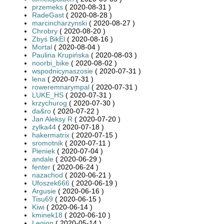
przemeks
( 2020-08-31 )
RadeGast
( 2020-08-28 )
marcincharzynski
( 2020-08-27 )
Chrobry
( 2020-08-20 )
Zbyś BikEl
( 2020-08-16 )
Mortal
( 2020-08-04 )
Paulina Krupińska
( 2020-08-03 )
noorbi_bike
( 2020-08-02 )
wspodnicynaszosie
( 2020-07-31 )
lena
( 2020-07-31 )
roweremnarympal
( 2020-07-31 )
LUKE_HS
( 2020-07-31 )
krzychurog
( 2020-07-30 )
da&ro
( 2020-07-22 )
Jan Aleksy R
( 2020-07-20 )
zylka44
( 2020-07-18 )
hakermatrix
( 2020-07-15 )
sromotnik
( 2020-07-11 )
Pieniek
( 2020-07-04 )
andale
( 2020-06-29 )
fenter
( 2020-06-24 )
nazachod
( 2020-06-21 )
Ufoszek666
( 2020-06-19 )
Argusie
( 2020-06-16 )
Tisu69
( 2020-06-15 )
Kiwi
( 2020-06-14 )
kminek18
( 2020-06-10 )
Legion
( 2020-05-14 )