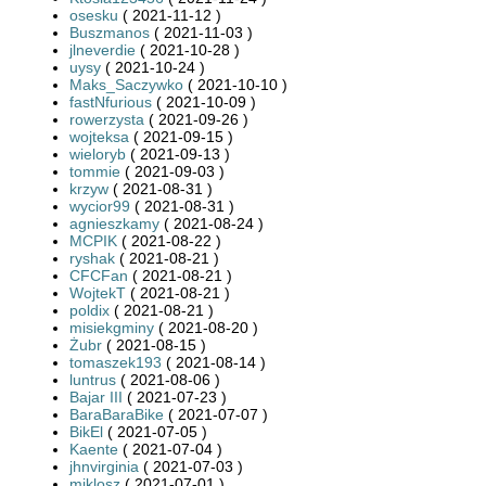
osesku
( 2021-11-12 )
Buszmanos
( 2021-11-03 )
jlneverdie
( 2021-10-28 )
uysy
( 2021-10-24 )
Maks_Saczywko
( 2021-10-10 )
fastNfurious
( 2021-10-09 )
rowerzysta
( 2021-09-26 )
wojteksa
( 2021-09-15 )
wieloryb
( 2021-09-13 )
tommie
( 2021-09-03 )
krzyw
( 2021-08-31 )
wycior99
( 2021-08-31 )
agnieszkamy
( 2021-08-24 )
MCPIK
( 2021-08-22 )
ryshak
( 2021-08-21 )
CFCFan
( 2021-08-21 )
WojtekT
( 2021-08-21 )
poldix
( 2021-08-21 )
misiekgminy
( 2021-08-20 )
Żubr
( 2021-08-15 )
tomaszek193
( 2021-08-14 )
luntrus
( 2021-08-06 )
Bajar III
( 2021-07-23 )
BaraBaraBike
( 2021-07-07 )
BikEl
( 2021-07-05 )
Kaente
( 2021-07-04 )
jhnvirginia
( 2021-07-03 )
miklosz
( 2021-07-01 )