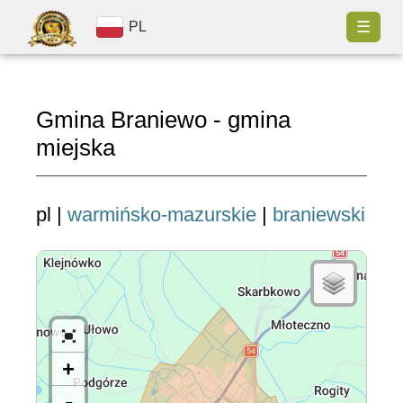
☰
PL
Gmina Braniewo - gmina
miejska
pl |
warmińsko-mazurskie
|
braniewski
+
-