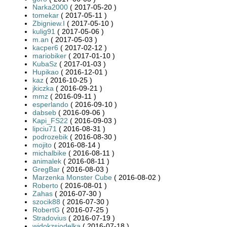
Narka2000
( 2017-05-20 )
tomekar
( 2017-05-11 )
Zbigniew.I
( 2017-05-10 )
kulig91
( 2017-05-06 )
m.an
( 2017-05-03 )
kacper6
( 2017-02-12 )
mariobiker
( 2017-01-10 )
KubaSz
( 2017-01-03 )
Hupikao
( 2016-12-01 )
kaz
( 2016-10-25 )
jkiczka
( 2016-09-21 )
mmz
( 2016-09-11 )
esperlando
( 2016-09-10 )
dabseb
( 2016-09-06 )
Kapi_FS22
( 2016-09-03 )
lipciu71
( 2016-08-31 )
podrozebik
( 2016-08-30 )
mojito
( 2016-08-14 )
michalbike
( 2016-08-11 )
animalek
( 2016-08-11 )
GregBar
( 2016-08-03 )
Marzenka Monster Cube
( 2016-08-02 )
Roberto
( 2016-08-01 )
Zahas
( 2016-07-30 )
szocik88
( 2016-07-30 )
RobertG
( 2016-07-25 )
Stradovius
( 2016-07-19 )
widokzsiodelka
( 2016-07-18 )