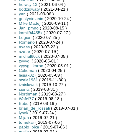
horacy 13
( 2021-06-04 )
bodziowaty
( 2021-04-21 )
yan
( 2021-03-06 )
gostyninianin
( 2020-10-24 )
Mike Madej
( 2020-09-11 )
Jan_pmno
( 2020-08-15 )
kamil94455k
( 2020-07-27 )
Legion
( 2020-07-25 )
Romano
( 2020-07-24 )
axass
( 2020-07-22 )
szafar
( 2020-07-19 )
michal80ck
( 2020-07-05 )
zyyygi
( 2020-05-01 )
zyyygi_karoo
( 2020-05-01 )
Cokeman
( 2020-04-25 )
lesiak82
( 2020-03-09 )
szala1981
( 2019-11-30 )
izaisławek
( 2019-10-27 )
sierra
( 2019-08-31 )
Northman
( 2019-08-27 )
Wafel77
( 2019-08-18 )
Bubu
( 2019-08-16 )
brian_de_rossali
( 2019-07-31 )
lysek
( 2019-07-24 )
Mijah
( 2019-07-21 )
tomekar
( 2019-07-06 )
pablo_bike
( 2019-07-06 )
majlo
( 2019-07-04 )