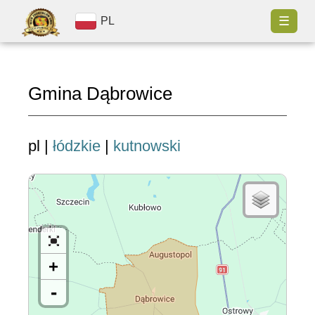
☰
PL
Gmina Dąbrowice
pl |
łódzkie
|
kutnowski
+
-