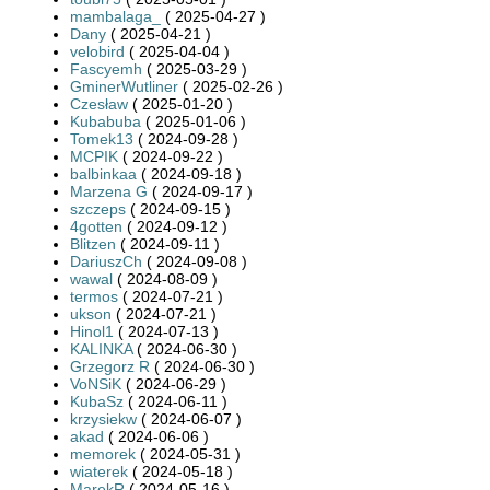
mambalaga_
( 2025-04-27 )
Dany
( 2025-04-21 )
velobird
( 2025-04-04 )
Fascyemh
( 2025-03-29 )
GminerWutliner
( 2025-02-26 )
Czesław
( 2025-01-20 )
Kubabuba
( 2025-01-06 )
Tomek13
( 2024-09-28 )
MCPIK
( 2024-09-22 )
balbinkaa
( 2024-09-18 )
Marzena G
( 2024-09-17 )
szczeps
( 2024-09-15 )
4gotten
( 2024-09-12 )
Blitzen
( 2024-09-11 )
DariuszCh
( 2024-09-08 )
wawal
( 2024-08-09 )
termos
( 2024-07-21 )
ukson
( 2024-07-21 )
Hinol1
( 2024-07-13 )
KALINKA
( 2024-06-30 )
Grzegorz R
( 2024-06-30 )
VoNSiK
( 2024-06-29 )
KubaSz
( 2024-06-11 )
krzysiekw
( 2024-06-07 )
akad
( 2024-06-06 )
memorek
( 2024-05-31 )
wiaterek
( 2024-05-18 )
MarekR
( 2024-05-16 )