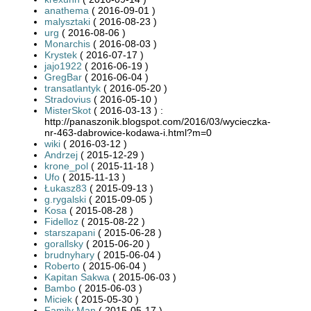
anathema
( 2016-09-01 )
malysztaki
( 2016-08-23 )
urg
( 2016-08-06 )
Monarchis
( 2016-08-03 )
Krystek
( 2016-07-17 )
jajo1922
( 2016-06-19 )
GregBar
( 2016-06-04 )
transatlantyk
( 2016-05-20 )
Stradovius
( 2016-05-10 )
MisterSkot
( 2016-03-13 ) :
http://panaszonik.blogspot.com/2016/03/wycieczka-
nr-463-dabrowice-kodawa-i.html?m=0
wiki
( 2016-03-12 )
Andrzej
( 2015-12-29 )
krone_pol
( 2015-11-18 )
Ufo
( 2015-11-13 )
Łukasz83
( 2015-09-13 )
g.rygalski
( 2015-09-05 )
Kosa
( 2015-08-28 )
Fidelloz
( 2015-08-22 )
starszapani
( 2015-06-28 )
gorallsky
( 2015-06-20 )
brudnyhary
( 2015-06-04 )
Roberto
( 2015-06-04 )
Kapitan Sakwa
( 2015-06-03 )
Bambo
( 2015-06-03 )
Miciek
( 2015-05-30 )
Family Man
( 2015-05-17 )