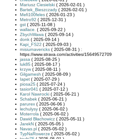
Mariusz Ciesielski
( 2026-02-01 )
Bartek_Bieszczady
( 2026-02-01 )
Mefi100feles
( 2026-01-23 )
Metro92
( 2025-12-31 )
gst
( 2025-11-08 )
wallace.
( 2025-09-22 )
ZbychWawa
( 2025-09-14 )
donk
( 2025-09-14 )
Kapi_FS22
( 2025-09-03 )
misiumavericks
( 2025-08-31 ) :
https://www.strava.com/activities/15649572709
jassa
( 2025-08-25 )
luk85
( 2025-08-17 )
krzyw
( 2025-08-11 )
Gilgamesh
( 2025-08-09 )
Iapet
( 2025-07-29 )
piosa25
( 2025-07-24 )
tasior041
( 2025-07-12 )
Karol Nawrocki
( 2025-06-21 )
Schabek
( 2025-06-21 )
parurex
( 2025-06-06 )
lechulysy
( 2025-06-02 )
Moterrola
( 2025-06-02 )
Dawid Błachowicz
( 2025-05-11 )
JarekN
( 2025-05-05 )
Navas.pl
( 2025-05-02 )
TypNaRowerze
( 2025-05-02 )
toubi75
( 2025-05-01 )