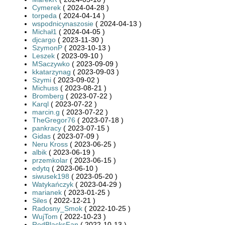
Cymerek
( 2024-04-28 )
torpeda
( 2024-04-14 )
wspodnicynaszosie
( 2024-04-13 )
Michał1
( 2024-04-05 )
djcargo
( 2023-11-30 )
SzymonP
( 2023-10-13 )
Leszek
( 2023-09-10 )
MSaczywko
( 2023-09-09 )
kkatarzynag
( 2023-09-03 )
Szymi
( 2023-09-02 )
Michuss
( 2023-08-21 )
Bromberg
( 2023-07-22 )
Karql
( 2023-07-22 )
marcin.g
( 2023-07-22 )
TheGregor76
( 2023-07-18 )
pankracy
( 2023-07-15 )
Gidas
( 2023-07-09 )
Neru Kross
( 2023-06-25 )
albik
( 2023-06-19 )
przemkolar
( 2023-06-15 )
edytq
( 2023-06-10 )
siwusek198
( 2023-05-20 )
Watykańczyk
( 2023-04-29 )
marianek
( 2023-01-25 )
Siles
( 2022-12-21 )
Radosny_Smok
( 2022-10-25 )
WujTom
( 2022-10-23 )
RedBlacksFan
( 2022-10-13 )