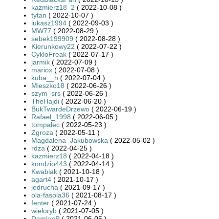
kazmierz18_2
( 2022-10-08 )
tytan
( 2022-10-07 )
lukasz1994
( 2022-09-03 )
MW77
( 2022-08-29 )
sebek199909
( 2022-08-28 )
Kierunkowy22
( 2022-07-22 )
CykloFreak
( 2022-07-17 )
jarmik
( 2022-07-09 )
mariox
( 2022-07-08 )
kuba__h
( 2022-07-04 )
Mieszko18
( 2022-06-26 )
szym_srs
( 2022-06-26 )
TheHajdi
( 2022-06-20 )
BukTwardeDrzewo
( 2022-06-19 )
Rafael_1998
( 2022-06-05 )
tompalec
( 2022-05-23 )
Zgroza
( 2022-05-11 )
Magdalena_Jakubowska
( 2022-05-02 )
rdza
( 2022-04-25 )
kazmierz18
( 2022-04-18 )
kondzio443
( 2022-04-14 )
Kwabiak
( 2021-10-18 )
agart4
( 2021-10-17 )
jedrucha
( 2021-09-17 )
ola-fasola36
( 2021-08-17 )
fenter
( 2021-07-24 )
wieloryb
( 2021-07-05 )
DamianP
( 2021-06-05 )