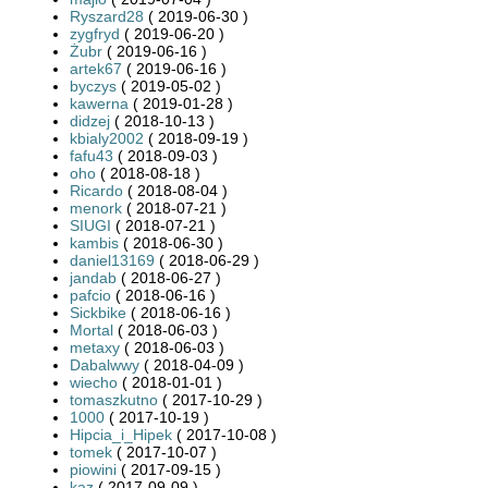
Ryszard28
( 2019-06-30 )
zygfryd
( 2019-06-20 )
Żubr
( 2019-06-16 )
artek67
( 2019-06-16 )
byczys
( 2019-05-02 )
kawerna
( 2019-01-28 )
didzej
( 2018-10-13 )
kbialy2002
( 2018-09-19 )
fafu43
( 2018-09-03 )
oho
( 2018-08-18 )
Ricardo
( 2018-08-04 )
menork
( 2018-07-21 )
SIUGI
( 2018-07-21 )
kambis
( 2018-06-30 )
daniel13169
( 2018-06-29 )
jandab
( 2018-06-27 )
pafcio
( 2018-06-16 )
Sickbike
( 2018-06-16 )
Mortal
( 2018-06-03 )
metaxy
( 2018-06-03 )
Dabalwwy
( 2018-04-09 )
wiecho
( 2018-01-01 )
tomaszkutno
( 2017-10-29 )
1000
( 2017-10-19 )
Hipcia_i_Hipek
( 2017-10-08 )
tomek
( 2017-10-07 )
piowini
( 2017-09-15 )
kaz
( 2017-09-09 )