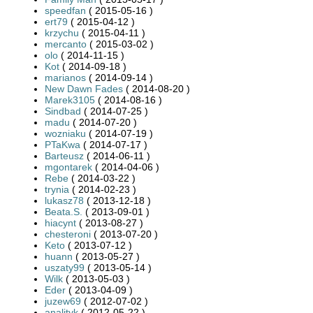
speedfan
( 2015-05-16 )
ert79
( 2015-04-12 )
krzychu
( 2015-04-11 )
mercanto
( 2015-03-02 )
olo
( 2014-11-15 )
Kot
( 2014-09-18 )
marianos
( 2014-09-14 )
New Dawn Fades
( 2014-08-20 )
Marek3105
( 2014-08-16 )
Sindbad
( 2014-07-25 )
madu
( 2014-07-20 )
wozniaku
( 2014-07-19 )
PTaKwa
( 2014-07-17 )
Barteusz
( 2014-06-11 )
mgontarek
( 2014-04-06 )
Rebe
( 2014-03-22 )
trynia
( 2014-02-23 )
lukasz78
( 2013-12-18 )
Beata.S.
( 2013-09-01 )
hiacynt
( 2013-08-27 )
chesteroni
( 2013-07-20 )
Keto
( 2013-07-12 )
huann
( 2013-05-27 )
uszaty99
( 2013-05-14 )
Wilk
( 2013-05-03 )
Eder
( 2013-04-09 )
juzew69
( 2012-07-02 )
analityk
( 2012-05-22 )