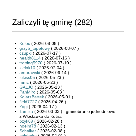
Zaliczyli tę gminę (
282
)
Kolec
( 2026-08-08 )
grzyb_tapetowy
( 2026-08-07 )
czupki
( 2026-07-17 )
health8114
( 2026-07-16 )
trotting5970
( 2026-07-10 )
kielak10
( 2026-07-04 )
amurawski
( 2026-06-14 )
lukiss05
( 2026-05-23 )
mmz
( 2026-05-23 )
GALJO
( 2026-05-23 )
PanMiro
( 2026-05-03 )
KolarzBartek
( 2026-05-01 )
field7727
( 2026-04-26 )
Yogi
( 2026-04-17 )
Tamiza
( 2026-03-03 ) : gminobranie jednodniowe
z Włocławka do Kutna
bzyk69
( 2026-02-28 )
hoelm78
( 2026-02-13 )
Schalker
( 2026-02-08 )
chlebeke
( 2026-02-01 )