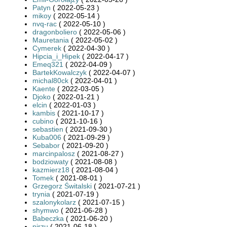
Patyn
( 2022-05-23 )
mikoy
( 2022-05-14 )
nvq-rac
( 2022-05-10 )
dragonboliero
( 2022-05-06 )
Mauretania
( 2022-05-02 )
Cymerek
( 2022-04-30 )
Hipcia_i_Hipek
( 2022-04-17 )
Emeq321
( 2022-04-09 )
BartekKowalczyk
( 2022-04-07 )
michal80ck
( 2022-04-01 )
Kaente
( 2022-03-05 )
Djoko
( 2022-01-21 )
elcin
( 2022-01-03 )
kambis
( 2021-10-17 )
cubino
( 2021-10-16 )
sebastien
( 2021-09-30 )
Kuba006
( 2021-09-29 )
Sebabor
( 2021-09-20 )
marcinpalosz
( 2021-08-27 )
bodziowaty
( 2021-08-08 )
kazmierz18
( 2021-08-04 )
Tomek
( 2021-08-01 )
Grzegorz Świtalski
( 2021-07-21 )
trynia
( 2021-07-19 )
szalonykolarz
( 2021-07-15 )
shymwo
( 2021-06-28 )
Babeczka
( 2021-06-20 )
pirzu
( 2021-06-18 )