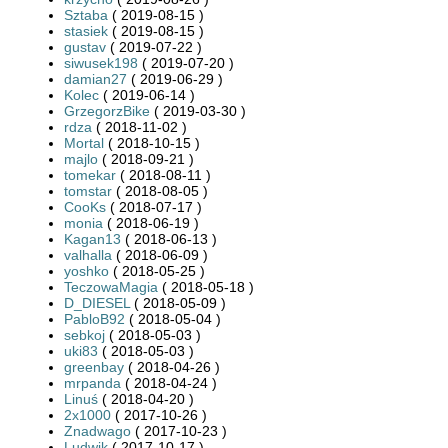
Sztaba
( 2019-08-15 )
stasiek
( 2019-08-15 )
gustav
( 2019-07-22 )
siwusek198
( 2019-07-20 )
damian27
( 2019-06-29 )
Kolec
( 2019-06-14 )
GrzegorzBike
( 2019-03-30 )
rdza
( 2018-11-02 )
Mortal
( 2018-10-15 )
majlo
( 2018-09-21 )
tomekar
( 2018-08-11 )
tomstar
( 2018-08-05 )
CooKs
( 2018-07-17 )
monia
( 2018-06-19 )
Kagan13
( 2018-06-13 )
valhalla
( 2018-06-09 )
yoshko
( 2018-05-25 )
TeczowaMagia
( 2018-05-18 )
D_DIESEL
( 2018-05-09 )
PabloB92
( 2018-05-04 )
sebkoj
( 2018-05-03 )
uki83
( 2018-05-03 )
greenbay
( 2018-04-26 )
mrpanda
( 2018-04-24 )
Linuś
( 2018-04-20 )
2x1000
( 2017-10-26 )
Znadwago
( 2017-10-23 )
Ludwik
( 2017-10-17 )