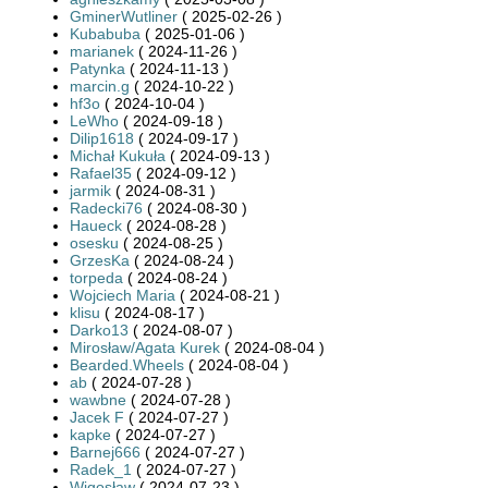
GminerWutliner
( 2025-02-26 )
Kubabuba
( 2025-01-06 )
marianek
( 2024-11-26 )
Patynka
( 2024-11-13 )
marcin.g
( 2024-10-22 )
hf3o
( 2024-10-04 )
LeWho
( 2024-09-18 )
Dilip1618
( 2024-09-17 )
Michał Kukuła
( 2024-09-13 )
Rafael35
( 2024-09-12 )
jarmik
( 2024-08-31 )
Radecki76
( 2024-08-30 )
Haueck
( 2024-08-28 )
osesku
( 2024-08-25 )
GrzesKa
( 2024-08-24 )
torpeda
( 2024-08-24 )
Wojciech Maria
( 2024-08-21 )
klisu
( 2024-08-17 )
Darko13
( 2024-08-07 )
Mirosław/Agata Kurek
( 2024-08-04 )
Bearded.Wheels
( 2024-08-04 )
ab
( 2024-07-28 )
wawbne
( 2024-07-28 )
Jacek F
( 2024-07-27 )
kapke
( 2024-07-27 )
Barnej666
( 2024-07-27 )
Radek_1
( 2024-07-27 )
Wigosław
( 2024-07-23 )