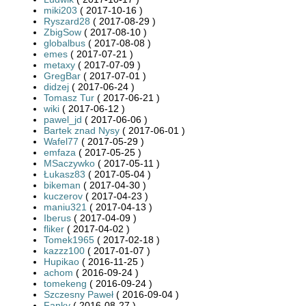
miki203
( 2017-10-16 )
Ryszard28
( 2017-08-29 )
ZbigSow
( 2017-08-10 )
globalbus
( 2017-08-08 )
emes
( 2017-07-21 )
metaxy
( 2017-07-09 )
GregBar
( 2017-07-01 )
didzej
( 2017-06-24 )
Tomasz Tur
( 2017-06-21 )
wiki
( 2017-06-12 )
pawel_jd
( 2017-06-06 )
Bartek znad Nysy
( 2017-06-01 )
Wafel77
( 2017-05-29 )
emfaza
( 2017-05-25 )
MSaczywko
( 2017-05-11 )
Łukasz83
( 2017-05-04 )
bikeman
( 2017-04-30 )
kuczerov
( 2017-04-23 )
maniu321
( 2017-04-13 )
Iberus
( 2017-04-09 )
fliker
( 2017-04-02 )
Tomek1965
( 2017-02-18 )
kazzz100
( 2017-01-07 )
Hupikao
( 2016-11-25 )
achom
( 2016-09-24 )
tomekeng
( 2016-09-24 )
Szczesny Paweł
( 2016-09-04 )
Fanky
( 2016-08-27 )