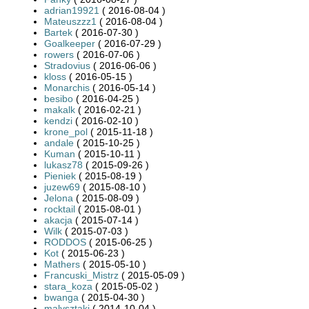
adrian19921
( 2016-08-04 )
Mateuszzz1
( 2016-08-04 )
Bartek
( 2016-07-30 )
Goalkeeper
( 2016-07-29 )
rowers
( 2016-07-06 )
Stradovius
( 2016-06-06 )
kloss
( 2016-05-15 )
Monarchis
( 2016-05-14 )
besibo
( 2016-04-25 )
makalk
( 2016-02-21 )
kendzi
( 2016-02-10 )
krone_pol
( 2015-11-18 )
andale
( 2015-10-25 )
Kuman
( 2015-10-11 )
lukasz78
( 2015-09-26 )
Pieniek
( 2015-08-19 )
juzew69
( 2015-08-10 )
Jelona
( 2015-08-09 )
rocktail
( 2015-08-01 )
akacja
( 2015-07-14 )
Wilk
( 2015-07-03 )
RODDOS
( 2015-06-25 )
Kot
( 2015-06-23 )
Mathers
( 2015-05-10 )
Francuski_Mistrz
( 2015-05-09 )
stara_koza
( 2015-05-02 )
bwanga
( 2015-04-30 )
malysztaki
( 2014-10-04 )