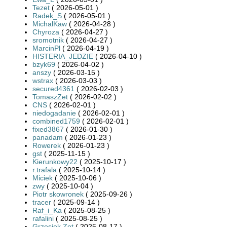
Tezet
( 2026-05-01 )
Radek_S
( 2026-05-01 )
MichalKaw
( 2026-04-28 )
Chyroza
( 2026-04-27 )
sromotnik
( 2026-04-27 )
MarcinPl
( 2026-04-19 )
HISTERIA_JEDZIE
( 2026-04-10 )
bzyk69
( 2026-04-02 )
anszy
( 2026-03-15 )
wstrax
( 2026-03-03 )
secured4361
( 2026-02-03 )
TomaszZet
( 2026-02-02 )
CNS
( 2026-02-01 )
niedogadanie
( 2026-02-01 )
combined1759
( 2026-02-01 )
fixed3867
( 2026-01-30 )
panadam
( 2026-01-23 )
Rowerek
( 2026-01-23 )
gst
( 2025-11-15 )
Kierunkowy22
( 2025-10-17 )
r.trafala
( 2025-10-14 )
Miciek
( 2025-10-06 )
zwy
( 2025-10-04 )
Piotr skowronek
( 2025-09-26 )
tracer
( 2025-09-14 )
Raf_i_Ka
( 2025-08-25 )
rafalini
( 2025-08-25 )
Grzesiek Zet
( 2025-08-17 )