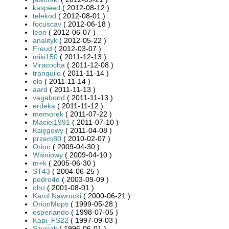
kaspeed
( 2012-08-12 )
telekod
( 2012-08-01 )
focuscav
( 2012-06-18 )
leon
( 2012-06-07 )
analityk
( 2012-05-22 )
Freud
( 2012-03-07 )
miki150
( 2011-12-13 )
Viracocha
( 2011-12-08 )
tranquilo
( 2011-11-14 )
olo
( 2011-11-14 )
aard
( 2011-11-13 )
vagabond
( 2011-11-13 )
erdeka
( 2011-11-12 )
memorek
( 2011-07-22 )
Maciej1991
( 2011-07-10 )
Księgowy
( 2011-04-08 )
przem80
( 2010-02-07 )
Orion
( 2009-04-30 )
Wiśniowy
( 2009-04-10 )
m+k
( 2005-06-30 )
ST43
( 2004-06-25 )
pedro4d
( 2003-09-09 )
oho
( 2001-08-01 )
Karol Nawrocki
( 2000-06-21 )
OrionMops
( 1999-05-28 )
esperlando
( 1998-07-05 )
Kapi_FS22
( 1997-09-03 )
Szyciak
( 1996-06-01 )