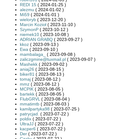
REDI 15
( 2024-01-25 )
alezmu
( 2024-01-02 )
Mi59
( 2024-01-01 )
wieloryb
( 2023-12-20 )
Marcin Kozioł
( 2023-11-10 )
SzymonP
( 2023-10-12 )
niemek10
( 2023-10-08 )
ADRIAN GRABQ
( 2023-09-27 )
kkoz
( 2023-09-13 )
Ewa
( 2023-09-10 )
mambalaga_
( 2023-09-08 )
zaliczgmine@tuxmail.pl
( 2023-09-07 )
Mashekk
( 2023-09-02 )
aniaj26
( 2023-08-15 )
biker81
( 2023-08-13 )
tomaj
( 2023-08-12 )
mmz
( 2023-08-12 )
MCPIK
( 2023-08-05 )
bartekk
( 2023-08-05 )
FlubGRVL
( 2023-08-04 )
mmatimtb
( 2023-08-03 )
kamilpartyka98
( 2023-07-25 )
patrycjad.
( 2023-07-22 )
poldix
( 2023-07-22 )
UltraJJ
( 2023-07-22 )
kacper6
( 2023-07-22 )
Der
( 2023-07-22 )
Czaku
( 2023-07-22 )