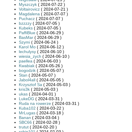
Myszczyk
( 2024-07-22 )
Voltairovicz
( 2024-07-21 )
Magdalena
( 2024-07-07 )
Puchacz
( 2024-07-07 )
bzzzzy
( 2024-07-05 )
Kubeks
( 2024-07-05 )
PaffiBlue
( 2024-06-29 )
BasMar
( 2024-06-29 )
Szymi
( 2024-06-24 )
Karol Mo
( 2024-06-12 )
lechulysy
( 2024-06-10 )
wiesia_zych
( 2024-06-10 )
paellea
( 2024-06-03 )
Kwabiak
( 2024-05-26 )
bogodzik
( 2024-05-07 )
Stan
( 2024-05-07 )
Jabol4all
( 2024-05-05 )
Krzysztof Sa
( 2024-05-03 )
kris3k
( 2024-05-03 )
ukas
( 2024-04-01 )
LukeDG
( 2024-03-31 )
Ruda na rowerze
( 2024-03-31 )
Kuba102
( 2024-03-22 )
MrLugas
( 2024-03-18 )
Banan
( 2024-03-04 )
SBC66
( 2024-02-28 )
trutut
( 2024-02-20 )
robin101
( 2024-02-03 )