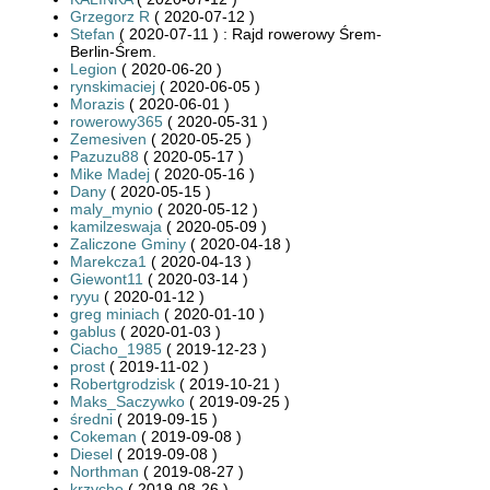
Grzegorz R
( 2020-07-12 )
Stefan
( 2020-07-11 ) : Rajd rowerowy Śrem-
Berlin-Śrem.
Legion
( 2020-06-20 )
rynskimaciej
( 2020-06-05 )
Morazis
( 2020-06-01 )
rowerowy365
( 2020-05-31 )
Zemesiven
( 2020-05-25 )
Pazuzu88
( 2020-05-17 )
Mike Madej
( 2020-05-16 )
Dany
( 2020-05-15 )
maly_mynio
( 2020-05-12 )
kamilzeswaja
( 2020-05-09 )
Zaliczone Gminy
( 2020-04-18 )
Marekcza1
( 2020-04-13 )
Giewont11
( 2020-03-14 )
ryyu
( 2020-01-12 )
greg miniach
( 2020-01-10 )
gablus
( 2020-01-03 )
Ciacho_1985
( 2019-12-23 )
prost
( 2019-11-02 )
Robertgrodzisk
( 2019-10-21 )
Maks_Saczywko
( 2019-09-25 )
średni
( 2019-09-15 )
Cokeman
( 2019-09-08 )
Diesel
( 2019-09-08 )
Northman
( 2019-08-27 )
krzycho
( 2019-08-26 )