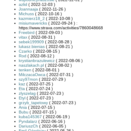
azlid
( 2022-12-03 )
Joannaaja
( 2022-11-26 )
Michuss
( 2022-10-16 )
kazmierz18_2
( 2022-10-08 )
misiumavericks
( 2022-09-24 ) :
https://www.strava.com/activities/7860048668
Freebird
( 2022-09-03 )
vitax
( 2022-08-31 )
sebek199909
( 2022-08-28 )
lukasz.bienias
( 2022-08-21 )
Czarko
( 2022-08-15 )
Rod
( 2022-08-12 )
krystianbrazulewicz
( 2022-08-06 )
naszlakach.pl
( 2022-08-02 )
tenken
( 2022-08-01 )
MilczacaOwca
( 2022-07-31 )
szy97mon
( 2022-07-29 )
kaz
( 2022-07-25 )
Eta
( 2022-07-24 )
zlyszelag
( 2022-07-23 )
Etyl
( 2022-07-23 )
grzyb_tapetowy
( 2022-07-23 )
Ania
( 2022-07-15 )
Bubu
( 2022-07-15 )
kuba145367
( 2022-06-19 )
Pyndalarz
( 2022-06-16 )
DariuszCh
( 2022-06-05 )
Emil-Górołajzy
( 2022-05-26 )