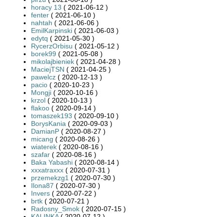
horacy 13
( 2021-06-12 )
fenter
( 2021-06-10 )
nahtah
( 2021-06-06 )
EmilKarpinski
( 2021-06-03 )
edytq
( 2021-05-30 )
RycerzOrbisu
( 2021-05-12 )
borek99
( 2021-05-08 )
mikolajbieniek
( 2021-04-28 )
MaciejTSN
( 2021-04-25 )
pawelcz
( 2020-12-13 )
pacio
( 2020-10-23 )
Mongji
( 2020-10-16 )
krzol
( 2020-10-13 )
flakoo
( 2020-09-14 )
tomaszek193
( 2020-09-10 )
BorysKania
( 2020-09-03 )
DamianP
( 2020-08-27 )
micang
( 2020-08-26 )
wiaterek
( 2020-08-16 )
szafar
( 2020-08-16 )
Baka Yabashi
( 2020-08-14 )
xxxatraxxx
( 2020-07-31 )
przemekzg1
( 2020-07-30 )
Ilona87
( 2020-07-30 )
Invers
( 2020-07-22 )
brtk
( 2020-07-21 )
Radosny_Smok
( 2020-07-15 )
KALINKA
( 2020-07-12 )