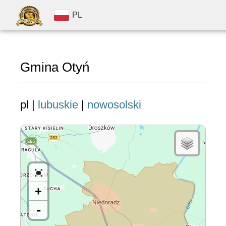
PL
Gmina Otyń
pl |
lubuskie
|
nowosolski
+
-