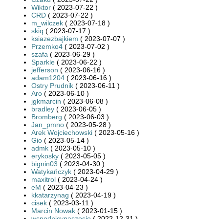
Wiktor
( 2023-07-22 )
CRD
( 2023-07-22 )
m_wilczek
( 2023-07-18 )
skiq
( 2023-07-17 )
ksiazezbajkiem
( 2023-07-07 )
Przemko4
( 2023-07-02 )
szafa
( 2023-06-29 )
Sparkle
( 2023-06-22 )
jefferson
( 2023-06-16 )
adam1204
( 2023-06-16 )
Ostry Prudnik
( 2023-06-11 )
Aro
( 2023-06-10 )
jgkmarcin
( 2023-06-08 )
bradley
( 2023-06-05 )
Bromberg
( 2023-06-03 )
Jan_pmno
( 2023-05-28 )
Arek Wojciechowski
( 2023-05-16 )
Gio
( 2023-05-14 )
admk
( 2023-05-10 )
erykosky
( 2023-05-05 )
bignin03
( 2023-04-30 )
Watykańczyk
( 2023-04-29 )
maxitrol
( 2023-04-24 )
eM
( 2023-04-23 )
kkatarzynag
( 2023-04-19 )
cisek
( 2023-03-11 )
Marcin Nowak
( 2023-01-15 )
wspodnicynaszosie
( 2022-12-31 )