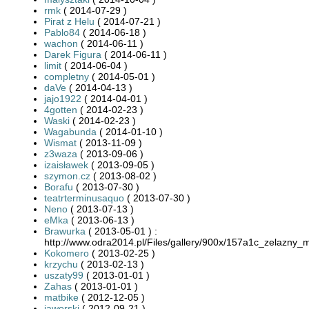
rmk
( 2014-07-29 )
Pirat z Helu
( 2014-07-21 )
Pablo84
( 2014-06-18 )
wachon
( 2014-06-11 )
Darek Figura
( 2014-06-11 )
limit
( 2014-06-04 )
completny
( 2014-05-01 )
daVe
( 2014-04-13 )
jajo1922
( 2014-04-01 )
4gotten
( 2014-02-23 )
Waski
( 2014-02-23 )
Wagabunda
( 2014-01-10 )
Wismat
( 2013-11-09 )
z3waza
( 2013-09-06 )
izaisławek
( 2013-09-05 )
szymon.cz
( 2013-08-02 )
Borafu
( 2013-07-30 )
teatrterminusaquo
( 2013-07-30 )
Neno
( 2013-07-13 )
eMka
( 2013-06-13 )
Brawurka
( 2013-05-01 ) :
http://www.odra2014.pl/Files/gallery/900x/157a1c_zelazny
Kokomero
( 2013-02-25 )
krzychu
( 2013-02-13 )
uszaty99
( 2013-01-01 )
Zahas
( 2013-01-01 )
matbike
( 2012-12-05 )
jaworski
( 2012-09-21 )