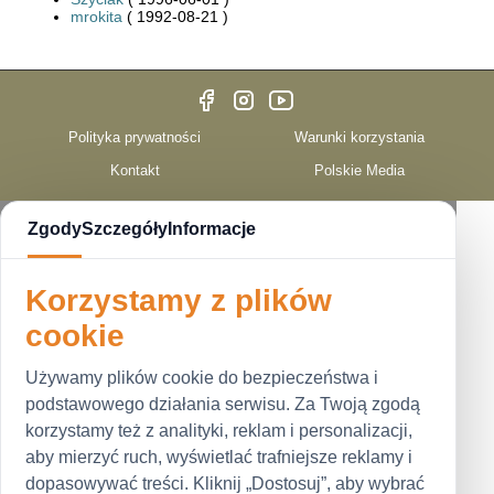
mrokita
( 1992-08-21 )
Polityka prywatności
Warunki korzystania
Kontakt
Polskie Media
Zgody
Szczegóły
Informacje
Korzystamy z plików
cookie
Używamy plików cookie do bezpieczeństwa i
podstawowego działania serwisu. Za Twoją zgodą
korzystamy też z analityki, reklam i personalizacji,
aby mierzyć ruch, wyświetlać trafniejsze reklamy i
dopasowywać treści. Kliknij „Dostosuj”, aby wybrać