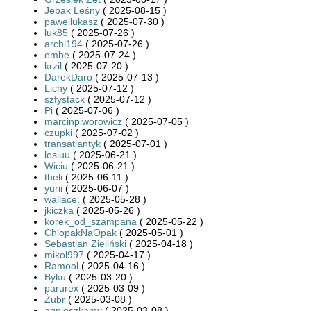
Jebak Leśny
( 2025-08-15 )
pawellukasz
( 2025-07-30 )
luk85
( 2025-07-26 )
archi194
( 2025-07-26 )
embe
( 2025-07-24 )
krzil
( 2025-07-20 )
DarekDaro
( 2025-07-13 )
Lichy
( 2025-07-12 )
szfystack
( 2025-07-12 )
Pi
( 2025-07-06 )
marcinpiworowicz
( 2025-07-05 )
czupki
( 2025-07-02 )
transatlantyk
( 2025-07-01 )
losiuu
( 2025-06-21 )
Wiciu
( 2025-06-21 )
theli
( 2025-06-11 )
yurii
( 2025-06-07 )
wallace.
( 2025-05-28 )
jkiczka
( 2025-05-26 )
korek_od_szampana
( 2025-05-22 )
ChlopakNaOpak
( 2025-05-01 )
Sebastian Zieliński
( 2025-04-18 )
mikol997
( 2025-04-17 )
Ramool
( 2025-04-16 )
Byku
( 2025-03-20 )
parurex
( 2025-03-09 )
Żubr
( 2025-03-08 )
agnieszkamy
( 2025-03-08 )