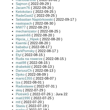
Sajmon
( 2022-09-29 )
Jacam76
( 2022-09-26 )
Ketokolarz
( 2022-09-25 )
RadeGast2
( 2022-09-25 )
Sebastian Napiórkowski
( 2022-09-17 )
nastopach
( 2022-08-30 )
MW77
( 2022-08-29 )
mechanizator
( 2022-08-25 )
paweln66
( 2022-08-20 )
Hipcia_i_Hipek
( 2022-08-20 )
Kaente
( 2022-08-20 )
bababui
( 2022-08-17 )
JarkPomsky
( 2022-08-17 )
Etyl
( 2022-08-15 )
Ruda na rowerze
( 2022-08-15 )
mati98
( 2022-08-15 )
drabekdd
( 2022-08-13 )
DariuszCh
( 2022-08-13 )
Djoko
( 2022-08-09 )
mario1355
( 2022-08-07 )
Iza
( 2022-08-01 )
Radoslaww
( 2022-07-31 )
skiq
( 2022-07-29 )
PiotrekG
( 2022-07-26 ) : Jura 22
mati1990
( 2022-07-25 )
mtl
( 2022-07-20 )
Stasiu
( 2022-07-19 )
nyslay
( 2022-07-19 )