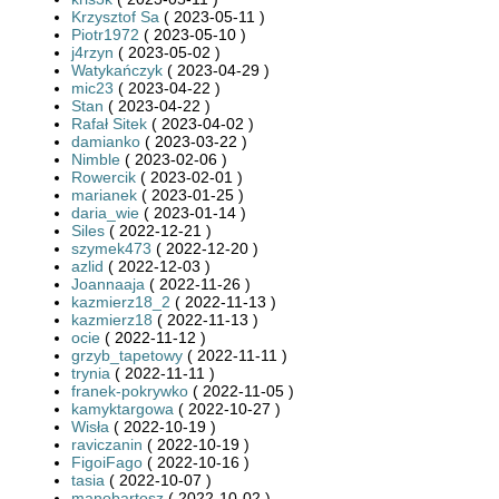
Krzysztof Sa
( 2023-05-11 )
Piotr1972
( 2023-05-10 )
j4rzyn
( 2023-05-02 )
Watykańczyk
( 2023-04-29 )
mic23
( 2023-04-22 )
Stan
( 2023-04-22 )
Rafał Sitek
( 2023-04-02 )
damianko
( 2023-03-22 )
Nimble
( 2023-02-06 )
Rowercik
( 2023-02-01 )
marianek
( 2023-01-25 )
daria_wie
( 2023-01-14 )
Siles
( 2022-12-21 )
szymek473
( 2022-12-20 )
azlid
( 2022-12-03 )
Joannaaja
( 2022-11-26 )
kazmierz18_2
( 2022-11-13 )
kazmierz18
( 2022-11-13 )
ocie
( 2022-11-12 )
grzyb_tapetowy
( 2022-11-11 )
trynia
( 2022-11-11 )
franek-pokrywko
( 2022-11-05 )
kamyktargowa
( 2022-10-27 )
Wisła
( 2022-10-19 )
raviczanin
( 2022-10-19 )
FigoiFago
( 2022-10-16 )
tasia
( 2022-10-07 )
manobartosz
( 2022-10-02 )