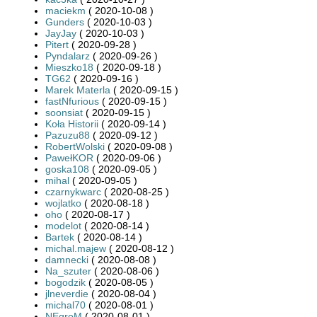
maciekm
( 2020-10-08 )
Gunders
( 2020-10-03 )
JayJay
( 2020-10-03 )
Pitert
( 2020-09-28 )
Pyndalarz
( 2020-09-26 )
Mieszko18
( 2020-09-18 )
TG62
( 2020-09-16 )
Marek Materla
( 2020-09-15 )
fastNfurious
( 2020-09-15 )
soonsiat
( 2020-09-15 )
Koła Historii
( 2020-09-14 )
Pazuzu88
( 2020-09-12 )
RobertWolski
( 2020-09-08 )
PawełKOR
( 2020-09-06 )
goska108
( 2020-09-05 )
mihal
( 2020-09-05 )
czarnykwarc
( 2020-08-25 )
wojlatko
( 2020-08-18 )
oho
( 2020-08-17 )
modelot
( 2020-08-14 )
Bartek
( 2020-08-14 )
michal.majew
( 2020-08-12 )
damnecki
( 2020-08-08 )
Na_szuter
( 2020-08-06 )
bogodzik
( 2020-08-05 )
jlneverdie
( 2020-08-04 )
michal70
( 2020-08-01 )
NEgroM
( 2020-08-01 )