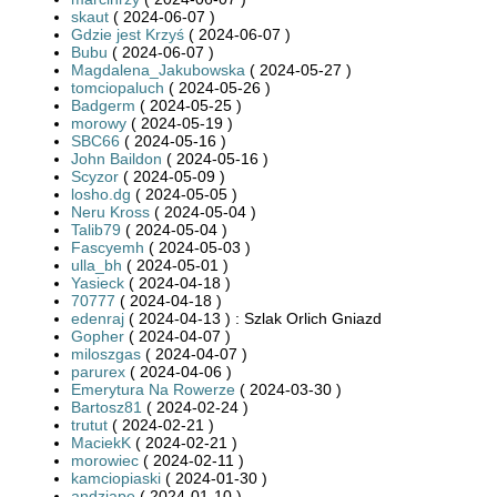
skaut
( 2024-06-07 )
Gdzie jest Krzyś
( 2024-06-07 )
Bubu
( 2024-06-07 )
Magdalena_Jakubowska
( 2024-05-27 )
tomciopaluch
( 2024-05-26 )
Badgerm
( 2024-05-25 )
morowy
( 2024-05-19 )
SBC66
( 2024-05-16 )
John Baildon
( 2024-05-16 )
Scyzor
( 2024-05-09 )
losho.dg
( 2024-05-05 )
Neru Kross
( 2024-05-04 )
Talib79
( 2024-05-04 )
Fascyemh
( 2024-05-03 )
ulla_bh
( 2024-05-01 )
Yasieck
( 2024-04-18 )
70777
( 2024-04-18 )
edenraj
( 2024-04-13 ) : Szlak Orlich Gniazd
Gopher
( 2024-04-07 )
miloszgas
( 2024-04-07 )
parurex
( 2024-04-06 )
Emerytura Na Rowerze
( 2024-03-30 )
Bartosz81
( 2024-02-24 )
trutut
( 2024-02-21 )
MaciekK
( 2024-02-21 )
morowiec
( 2024-02-11 )
kamciopiaski
( 2024-01-30 )
andziape
( 2024-01-10 )