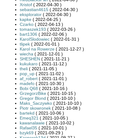
Xristof
( 2022-04-30 )
sebastian4615
( 2022-04-30 )
eksplorator
( 2022-04-30 )
kapke
( 2022-04-25 )
Czarko
( 2022-04-13 )
tomaszek193
( 2022-03-26 )
bart1306
( 2022-02-06 )
KarolSlodowiec
( 2022-01-31 )
tlipek
( 2022-01-01 )
Karol na Rowerze
( 2021-12-27 )
wiecha
( 2021-12-01 )
SHESHEN
( 2021-11-21 )
kukukaro
( 2021-11-12 )
theli
( 2021-11-05 )
pop_up
( 2021-11-02 )
af_robert
( 2021-11-01 )
madefo
( 2021-10-30 )
Bobi Q68
( 2021-10-16 )
GrzegorzBike
( 2021-10-15 )
Gregor Blond
( 2021-10-10 )
Maks_Saczywko
( 2021-10-10 )
Piotr skowronek
( 2021-10-08 )
bartekd
( 2021-10-06 )
Emeq321
( 2021-10-05 )
kawanalawie
( 2021-10-02 )
Rafael35
( 2021-10-01 )
bzyk69
( 2021-09-29 )
Kacperek13d
( 2021-09-27 )