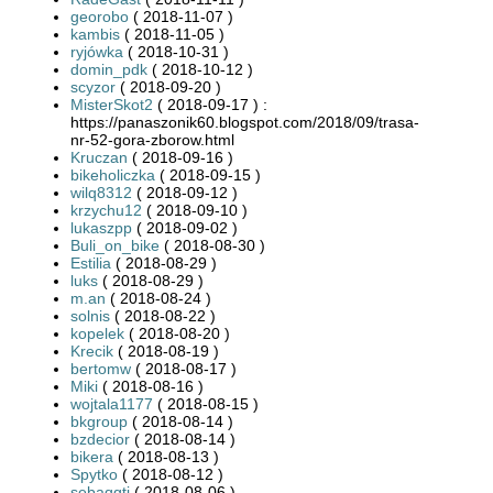
georobo
( 2018-11-07 )
kambis
( 2018-11-05 )
ryjówka
( 2018-10-31 )
domin_pdk
( 2018-10-12 )
scyzor
( 2018-09-20 )
MisterSkot2
( 2018-09-17 ) :
https://panaszonik60.blogspot.com/2018/09/trasa-
nr-52-gora-zborow.html
Kruczan
( 2018-09-16 )
bikeholiczka
( 2018-09-15 )
wilq8312
( 2018-09-12 )
krzychu12
( 2018-09-10 )
lukaszpp
( 2018-09-02 )
Buli_on_bike
( 2018-08-30 )
Estilia
( 2018-08-29 )
luks
( 2018-08-29 )
m.an
( 2018-08-24 )
solnis
( 2018-08-22 )
kopelek
( 2018-08-20 )
Krecik
( 2018-08-19 )
bertomw
( 2018-08-17 )
Miki
( 2018-08-16 )
wojtala1177
( 2018-08-15 )
bkgroup
( 2018-08-14 )
bzdecior
( 2018-08-14 )
bikera
( 2018-08-13 )
Spytko
( 2018-08-12 )
sebaqgti
( 2018-08-06 )