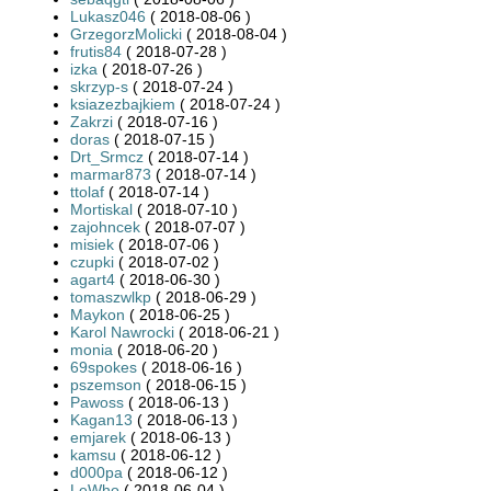
Lukasz046
( 2018-08-06 )
GrzegorzMolicki
( 2018-08-04 )
frutis84
( 2018-07-28 )
izka
( 2018-07-26 )
skrzyp-s
( 2018-07-24 )
ksiazezbajkiem
( 2018-07-24 )
Zakrzi
( 2018-07-16 )
doras
( 2018-07-15 )
Drt_Srmcz
( 2018-07-14 )
marmar873
( 2018-07-14 )
ttolaf
( 2018-07-14 )
Mortiskal
( 2018-07-10 )
zajohncek
( 2018-07-07 )
misiek
( 2018-07-06 )
czupki
( 2018-07-02 )
agart4
( 2018-06-30 )
tomaszwlkp
( 2018-06-29 )
Maykon
( 2018-06-25 )
Karol Nawrocki
( 2018-06-21 )
monia
( 2018-06-20 )
69spokes
( 2018-06-16 )
pszemson
( 2018-06-15 )
Pawoss
( 2018-06-13 )
Kagan13
( 2018-06-13 )
emjarek
( 2018-06-13 )
kamsu
( 2018-06-12 )
d000pa
( 2018-06-12 )
LeWho
( 2018-06-04 )