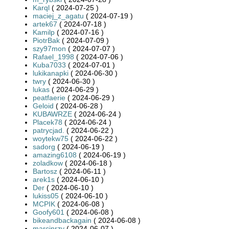
Karql
( 2024-07-25 )
maciej_z_agatu
( 2024-07-19 )
artek67
( 2024-07-18 )
Kamilp
( 2024-07-16 )
PiotrBak
( 2024-07-09 )
szy97mon
( 2024-07-07 )
Rafael_1998
( 2024-07-06 )
Kuba7033
( 2024-07-01 )
lukikanapki
( 2024-06-30 )
twry
( 2024-06-30 )
lukas
( 2024-06-29 )
peatfaerie
( 2024-06-29 )
Geloid
( 2024-06-28 )
KUBAWRZE
( 2024-06-24 )
Placek78
( 2024-06-24 )
patrycjad.
( 2024-06-22 )
woytekw75
( 2024-06-22 )
sadorg
( 2024-06-19 )
amazing6108
( 2024-06-19 )
zoladkow
( 2024-06-18 )
Bartosz
( 2024-06-11 )
arek1s
( 2024-06-10 )
Der
( 2024-06-10 )
lukiss05
( 2024-06-10 )
MCPIK
( 2024-06-08 )
Goofy601
( 2024-06-08 )
bikeandbackagain
( 2024-06-08 )
marcinrzy
( 2024-06-07 )