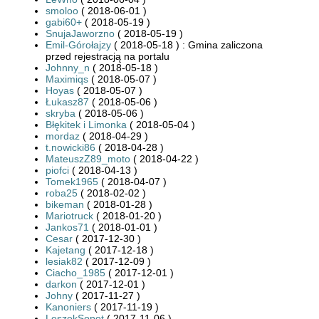
smoloo
( 2018-06-01 )
gabi60+
( 2018-05-19 )
SnujaJaworzno
( 2018-05-19 )
Emil-Górołajzy
( 2018-05-18 ) : Gmina zaliczona
przed rejestracją na portalu
Johnny_n
( 2018-05-18 )
Maximiqs
( 2018-05-07 )
Hoyas
( 2018-05-07 )
Łukasz87
( 2018-05-06 )
skryba
( 2018-05-06 )
Błękitek i Limonka
( 2018-05-04 )
mordaz
( 2018-04-29 )
t.nowicki86
( 2018-04-28 )
MateuszZ89_moto
( 2018-04-22 )
piofci
( 2018-04-13 )
Tomek1965
( 2018-04-07 )
roba25
( 2018-02-02 )
bikeman
( 2018-01-28 )
Mariotruck
( 2018-01-20 )
Jankos71
( 2018-01-01 )
Cesar
( 2017-12-30 )
Kajetang
( 2017-12-18 )
lesiak82
( 2017-12-09 )
Ciacho_1985
( 2017-12-01 )
darkon
( 2017-12-01 )
Johny
( 2017-11-27 )
Kanoniers
( 2017-11-19 )
LeszekSopot
( 2017-11-06 )