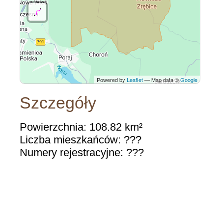
Powered by
Leaflet
— Map data ©
Google
Szczegóły
Powierzchnia: 108.82 km²
Liczba mieszkańców: ???
Numery rejestracyjne: ???