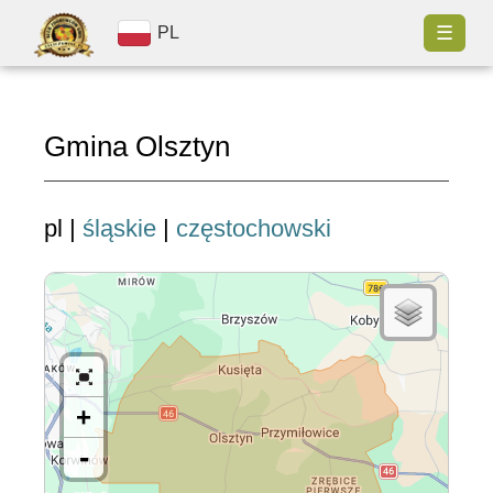
☰
PL
Gmina Olsztyn
pl |
śląskie
|
częstochowski
+
-