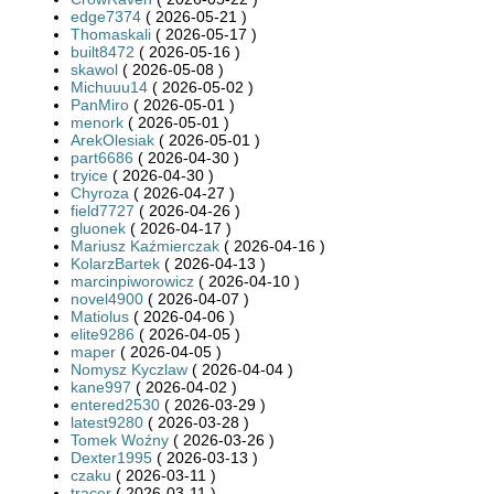
edge7374
( 2026-05-21 )
Thomaskali
( 2026-05-17 )
built8472
( 2026-05-16 )
skawol
( 2026-05-08 )
Michuuu14
( 2026-05-02 )
PanMiro
( 2026-05-01 )
menork
( 2026-05-01 )
ArekOlesiak
( 2026-05-01 )
part6686
( 2026-04-30 )
tryice
( 2026-04-30 )
Chyroza
( 2026-04-27 )
field7727
( 2026-04-26 )
gluonek
( 2026-04-17 )
Mariusz Kaźmierczak
( 2026-04-16 )
KolarzBartek
( 2026-04-13 )
marcinpiworowicz
( 2026-04-10 )
novel4900
( 2026-04-07 )
Matiolus
( 2026-04-06 )
elite9286
( 2026-04-05 )
maper
( 2026-04-05 )
Nomysz Kyczlaw
( 2026-04-04 )
kane997
( 2026-04-02 )
entered2530
( 2026-03-29 )
latest9280
( 2026-03-28 )
Tomek Woźny
( 2026-03-26 )
Dexter1995
( 2026-03-13 )
czaku
( 2026-03-11 )
tracer
( 2026-03-11 )