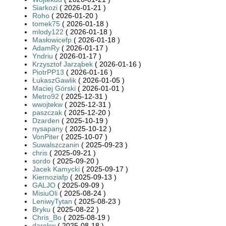
Siarkozi
( 2026-01-21 )
Roho
( 2026-01-20 )
tomek75
( 2026-01-18 )
mlody122
( 2026-01-18 )
Masłowicefp
( 2026-01-18 )
AdamRy
( 2026-01-17 )
Yndriu
( 2026-01-17 )
Krzysztof Jarząbek
( 2026-01-16 )
PiotrPP13
( 2026-01-16 )
ŁukaszGawlik
( 2026-01-05 )
Maciej Górski
( 2026-01-01 )
Metro92
( 2025-12-31 )
wwojtekw
( 2025-12-31 )
paszczak
( 2025-12-20 )
Dzarden
( 2025-10-19 )
nysapany
( 2025-10-12 )
VonPiter
( 2025-10-07 )
Suwalszczanin
( 2025-09-23 )
chris
( 2025-09-21 )
sordo
( 2025-09-20 )
Jacek Kamycki
( 2025-09-17 )
Kiernoziafp
( 2025-09-13 )
GALJO
( 2025-09-09 )
MisiuOli
( 2025-08-24 )
LeniwyTytan
( 2025-08-23 )
Bryku
( 2025-08-22 )
Chris_Bo
( 2025-08-19 )
darekw
( 2025-08-18 )