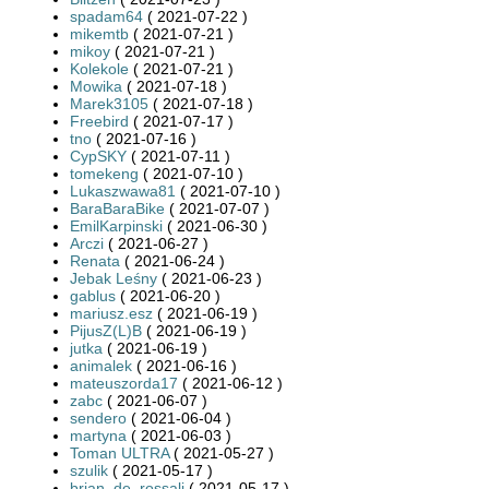
spadam64
( 2021-07-22 )
mikemtb
( 2021-07-21 )
mikoy
( 2021-07-21 )
Kolekole
( 2021-07-21 )
Mowika
( 2021-07-18 )
Marek3105
( 2021-07-18 )
Freebird
( 2021-07-17 )
tno
( 2021-07-16 )
CypSKY
( 2021-07-11 )
tomekeng
( 2021-07-10 )
Lukaszwawa81
( 2021-07-10 )
BaraBaraBike
( 2021-07-07 )
EmilKarpinski
( 2021-06-30 )
Arczi
( 2021-06-27 )
Renata
( 2021-06-24 )
Jebak Leśny
( 2021-06-23 )
gablus
( 2021-06-20 )
mariusz.esz
( 2021-06-19 )
PijusZ(L)B
( 2021-06-19 )
jutka
( 2021-06-19 )
animalek
( 2021-06-16 )
mateuszorda17
( 2021-06-12 )
zabc
( 2021-06-07 )
sendero
( 2021-06-04 )
martyna
( 2021-06-03 )
Toman ULTRA
( 2021-05-27 )
szulik
( 2021-05-17 )
brian_de_rossali
( 2021-05-17 )