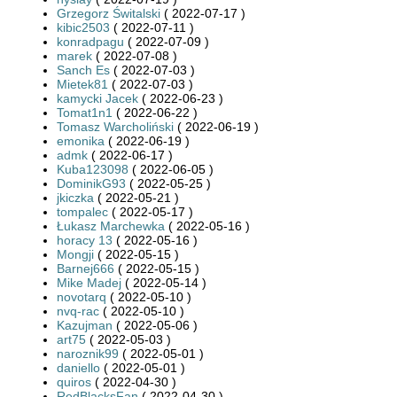
Grzegorz Świtalski
( 2022-07-17 )
kibic2503
( 2022-07-11 )
konradpagu
( 2022-07-09 )
marek
( 2022-07-08 )
Sanch Es
( 2022-07-03 )
Mietek81
( 2022-07-03 )
kamycki Jacek
( 2022-06-23 )
Tomat1n1
( 2022-06-22 )
Tomasz Warcholiński
( 2022-06-19 )
emonika
( 2022-06-19 )
admk
( 2022-06-17 )
Kuba123098
( 2022-06-05 )
DominikG93
( 2022-05-25 )
jkiczka
( 2022-05-21 )
tompalec
( 2022-05-17 )
Łukasz Marchewka
( 2022-05-16 )
horacy 13
( 2022-05-16 )
Mongji
( 2022-05-15 )
Barnej666
( 2022-05-15 )
Mike Madej
( 2022-05-14 )
novotarq
( 2022-05-10 )
nvq-rac
( 2022-05-10 )
Kazujman
( 2022-05-06 )
art75
( 2022-05-03 )
naroznik99
( 2022-05-01 )
daniello
( 2022-05-01 )
quiros
( 2022-04-30 )
RedBlacksFan
( 2022-04-30 )