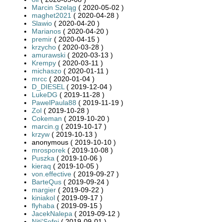
Marcin Szeląg
( 2020-05-02 )
maghet2021
( 2020-04-28 )
Slawio
( 2020-04-20 )
Marianos
( 2020-04-20 )
premir
( 2020-04-15 )
krzycho
( 2020-03-28 )
amurawski
( 2020-03-13 )
Krempy
( 2020-03-11 )
michaszo
( 2020-01-11 )
mrcc
( 2020-01-04 )
D_DIESEL
( 2019-12-04 )
LukeDG
( 2019-11-28 )
PawelPaula88
( 2019-11-19 )
Zol
( 2019-10-28 )
Cokeman
( 2019-10-20 )
marcin.g
( 2019-10-17 )
krzyw
( 2019-10-13 )
anonymous ( 2019-10-10 )
mrosporek
( 2019-10-08 )
Puszka
( 2019-10-06 )
kieraq
( 2019-10-05 )
von.effective
( 2019-09-27 )
BarteQus
( 2019-09-24 )
margier
( 2019-09-22 )
kiniakol
( 2019-09-17 )
flyhaba
( 2019-09-15 )
JacekNalepa
( 2019-09-12 )
Nitj'Sefni
( 2019-09-01 )