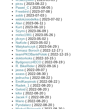
pirzu
( 2023-08-22 )
Pawel_C
( 2023-08-05 )
Freebird
( 2023-07-08 )
asbb
( 2023-07-03 )
widokzsiodelka
( 2023-07-02 )
Alan
( 2023-06-11 )
Kurt
( 2023-06-10 )
Szymi
( 2023-06-09 )
mirko1981
( 2023-05-26 )
j4rzyn
( 2023-05-02 )
NaKole
( 2023-05-02 )
Watykańczyk
( 2023-04-29 )
Tomasz Boroch
( 2022-12-17 )
teamPKOBankPolski
( 2022-12-15 )
doktorkoks
( 2022-10-15 )
Bydgoszcz4ECO
( 2022-09-19 )
R. BikeRider
( 2022-09-16 )
jassa
( 2022-09-07 )
axass
( 2022-08-30 )
jedrucha
( 2022-08-22 )
EmilKarpinski
( 2022-08-22 )
Radek_1
( 2022-08-20 )
Geloid
( 2022-08-20 )
kifor
( 2022-08-20 )
Jacek F
( 2022-08-20 )
Mario
( 2022-08-20 )
Pyndalarz
( 2022-08-20 )
Michał Różewski
( 2022-08-20 )