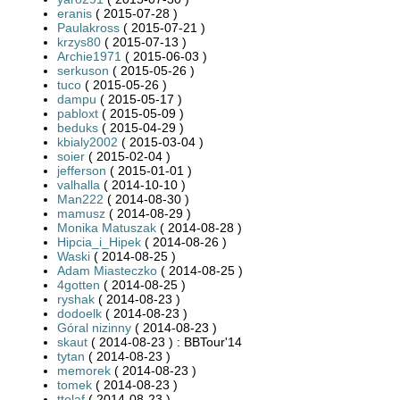
eranis
( 2015-07-28 )
Paulakross
( 2015-07-21 )
krzys80
( 2015-07-13 )
Archie1971
( 2015-06-03 )
serkuson
( 2015-05-26 )
tuco
( 2015-05-26 )
dampu
( 2015-05-17 )
pabloxt
( 2015-05-09 )
beduks
( 2015-04-29 )
kbialy2002
( 2015-03-04 )
soier
( 2015-02-04 )
jefferson
( 2015-01-01 )
valhalla
( 2014-10-10 )
Man222
( 2014-08-30 )
mamusz
( 2014-08-29 )
Monika Matuszak
( 2014-08-28 )
Hipcia_i_Hipek
( 2014-08-26 )
Waski
( 2014-08-25 )
Adam Miasteczko
( 2014-08-25 )
4gotten
( 2014-08-25 )
ryshak
( 2014-08-23 )
dodoelk
( 2014-08-23 )
Góral nizinny
( 2014-08-23 )
skaut
( 2014-08-23 ) : BBTour'14
tytan
( 2014-08-23 )
memorek
( 2014-08-23 )
tomek
( 2014-08-23 )
ttolaf
( 2014-08-23 )