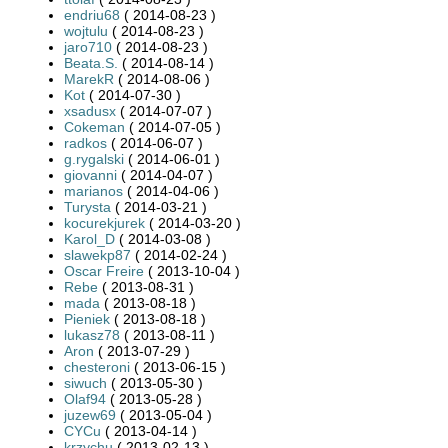
endriu68
( 2014-08-23 )
wojtulu
( 2014-08-23 )
jaro710
( 2014-08-23 )
Beata.S.
( 2014-08-14 )
MarekR
( 2014-08-06 )
Kot
( 2014-07-30 )
xsadusx
( 2014-07-07 )
Cokeman
( 2014-07-05 )
radkos
( 2014-06-07 )
g.rygalski
( 2014-06-01 )
giovanni
( 2014-04-07 )
marianos
( 2014-04-06 )
Turysta
( 2014-03-21 )
kocurekjurek
( 2014-03-20 )
Karol_D
( 2014-03-08 )
slawekp87
( 2014-02-24 )
Oscar Freire
( 2013-10-04 )
Rebe
( 2013-08-31 )
mada
( 2013-08-18 )
Pieniek
( 2013-08-18 )
lukasz78
( 2013-08-11 )
Aron
( 2013-07-29 )
chesteroni
( 2013-06-15 )
siwuch
( 2013-05-30 )
Olaf94
( 2013-05-28 )
juzew69
( 2013-05-04 )
CYCu
( 2013-04-14 )
krzychu
( 2013-02-13 )