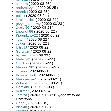
sombra
( 2020-08-26 )
andrzejczyk
( 2020-08-25 )
marek
( 2020-08-25 )
poldix
( 2020-08-24 )
jarekmaciek
( 2020-08-24 )
grzyb_tapetowy
( 2020-08-23 )
wycior99
( 2020-08-23 )
t.nowicki86
( 2020-08-22 )
Kierunkowy22
( 2020-08-22 )
Totom
( 2020-08-22 )
cukier
( 2020-08-22 )
UltraJJ
( 2020-08-22 )
Gerwazy
( 2020-08-22 )
byczys
( 2020-08-22 )
MaRo281
( 2020-08-22 )
CFCFan
( 2020-08-22 )
Maniek1981
( 2020-08-22 )
chrabu
( 2020-08-21 )
Krzysiek troll
( 2020-08-21 )
MaksymilianS
( 2020-08-21 )
Zebastianroza
( 2020-08-21 )
DamianP
( 2020-08-03 )
muzmar
( 2020-07-24 )
Tamiza
( 2020-07-18 ) : z Bydgoszczy do
Dźwirzyna
Gepo
( 2020-07-18 )
Artekm
( 2020-07-12 )
rogorz
( 2020-07-10 )