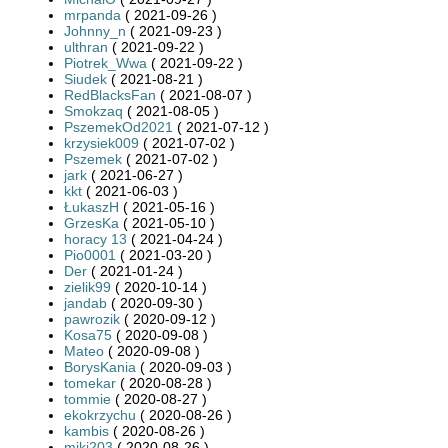
mrpanda
( 2021-09-26 )
Johnny_n
( 2021-09-23 )
ulthran
( 2021-09-22 )
Piotrek_Wwa
( 2021-09-22 )
Siudek
( 2021-08-21 )
RedBlacksFan
( 2021-08-07 )
Smokzaq
( 2021-08-05 )
PszemekOd2021
( 2021-07-12 )
krzysiek009
( 2021-07-02 )
Pszemek
( 2021-07-02 )
jark
( 2021-06-27 )
kkt
( 2021-06-03 )
ŁukaszH
( 2021-05-16 )
GrzesKa
( 2021-05-10 )
horacy 13
( 2021-04-24 )
Pio0001
( 2021-03-20 )
Der
( 2021-01-24 )
zielik99
( 2020-10-14 )
jandab
( 2020-09-30 )
pawrozik
( 2020-09-12 )
Kosa75
( 2020-09-08 )
Mateo
( 2020-09-08 )
BorysKania
( 2020-09-03 )
tomekar
( 2020-08-28 )
tommie
( 2020-08-27 )
ekokrzychu
( 2020-08-26 )
kambis
( 2020-08-26 )
miki203
( 2020-08-26 )