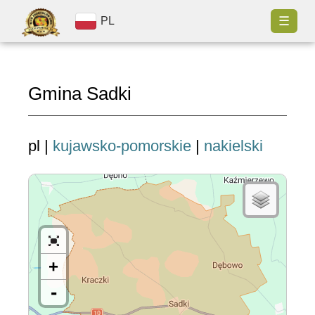
☰
PL
Gmina Sadki
pl |
kujawsko-pomorskie
|
nakielski
+
-