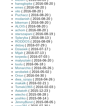
hansglopke
( 2016-08-20 )
emes
( 2016-08-20 )
vito
( 2016-08-20 )
Puchacz
( 2016-08-20 )
mxdanish
( 2016-08-20 )
bikeman
( 2016-08-20 )
ALOIS
( 2016-08-20 )
achom
( 2016-08-20 )
starszapani
( 2016-08-19 )
Sylaryba
( 2016-08-13 )
RODDOS
( 2016-08-09 )
didzej
( 2016-07-29 )
Dziasiek
( 2016-07-17 )
Mijah
( 2016-07-13 )
torpeda
( 2016-07-03 )
malysztaki
( 2016-06-20 )
tuutu
( 2016-06-18 )
Monarchis
( 2016-05-26 )
wrobelek
( 2016-05-02 )
Orion
( 2016-04-30 )
dwa_szopy
( 2016-04-26 )
makalk
( 2016-02-21 )
Tomek1965
( 2016-02-03 )
Astatoth
( 2015-12-23 )
wiecho
( 2015-08-28 )
yoshko
( 2015-08-14 )
JimmyBond
( 2015-08-05 )
yaro291
( 2015-07-30 )