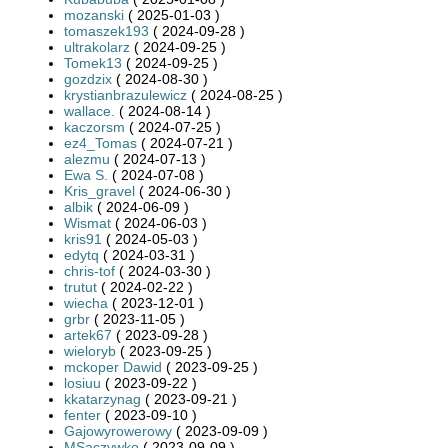
mozanski
( 2025-01-03 )
tomaszek193
( 2024-09-28 )
ultrakolarz
( 2024-09-25 )
Tomek13
( 2024-09-25 )
gozdzix
( 2024-08-30 )
krystianbrazulewicz
( 2024-08-25 )
wallace.
( 2024-08-14 )
kaczorsm
( 2024-07-25 )
ez4_Tomas
( 2024-07-21 )
alezmu
( 2024-07-13 )
Ewa S.
( 2024-07-08 )
Kris_gravel
( 2024-06-30 )
albik
( 2024-06-09 )
Wismat
( 2024-06-03 )
kris91
( 2024-05-03 )
edytq
( 2024-03-31 )
chris-tof
( 2024-03-30 )
trutut
( 2024-02-22 )
wiecha
( 2023-12-01 )
grbr
( 2023-11-05 )
artek67
( 2023-09-28 )
wieloryb
( 2023-09-25 )
mckoper Dawid
( 2023-09-25 )
losiuu
( 2023-09-22 )
kkatarzynag
( 2023-09-21 )
fenter
( 2023-09-10 )
Gajowyrowerowy
( 2023-09-09 )
MSaczywko
( 2023-09-09 )