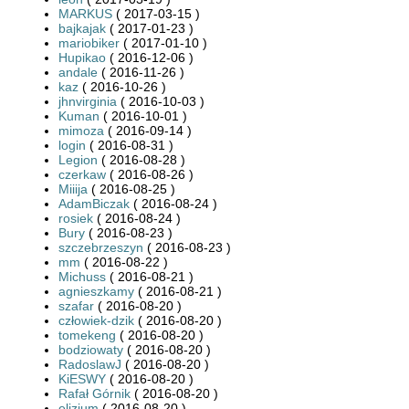
MARKUS
( 2017-03-15 )
bajkajak
( 2017-01-23 )
mariobiker
( 2017-01-10 )
Hupikao
( 2016-12-06 )
andale
( 2016-11-26 )
kaz
( 2016-10-26 )
jhnvirginia
( 2016-10-03 )
Kuman
( 2016-10-01 )
mimoza
( 2016-09-14 )
login
( 2016-08-31 )
Legion
( 2016-08-28 )
czerkaw
( 2016-08-26 )
Miiija
( 2016-08-25 )
AdamBiczak
( 2016-08-24 )
rosiek
( 2016-08-24 )
Bury
( 2016-08-23 )
szczebrzeszyn
( 2016-08-23 )
mm
( 2016-08-22 )
Michuss
( 2016-08-21 )
agnieszkamy
( 2016-08-21 )
szafar
( 2016-08-20 )
człowiek-dzik
( 2016-08-20 )
tomekeng
( 2016-08-20 )
bodziowaty
( 2016-08-20 )
RadoslawJ
( 2016-08-20 )
KiESWY
( 2016-08-20 )
Rafał Górnik
( 2016-08-20 )
elizium
( 2016-08-20 )