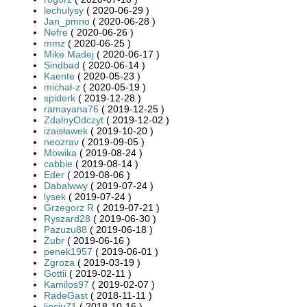
lechulysy
( 2020-06-29 )
Jan_pmno
( 2020-06-28 )
Nefre
( 2020-06-26 )
mmz
( 2020-06-25 )
Mike Madej
( 2020-06-17 )
Sindbad
( 2020-06-14 )
Kaente
( 2020-05-23 )
michał-z
( 2020-05-19 )
spiderk
( 2019-12-28 )
ramayana76
( 2019-12-25 )
ZdalnyOdczyt
( 2019-12-02 )
izaisławek
( 2019-10-20 )
neozrav
( 2019-09-05 )
Mowika
( 2019-08-24 )
cabbie
( 2019-08-14 )
Eder
( 2019-08-06 )
Dabalwwy
( 2019-07-24 )
lysek
( 2019-07-24 )
Grzegorz R
( 2019-07-21 )
Ryszard28
( 2019-06-30 )
Pazuzu88
( 2019-06-18 )
Żubr
( 2019-06-16 )
penek1957
( 2019-06-01 )
Zgroza
( 2019-03-19 )
Gottii
( 2019-02-11 )
Kamilos97
( 2019-02-07 )
RadeGast
( 2018-11-11 )
lipciu71
( 2018-10-16 )