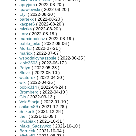
apryjom
( 2022-08-20 )
tpawlowski
( 2022-08-20 )
Etyl
( 2022-08-20 )
bartekk
( 2022-08-20 )
kacper6
( 2022-08-20 )
mictka
( 2022-08-20 )
Larv
( 2022-08-19 )
marcinpalosz
( 2022-08-19 )
pablo_bike
( 2022-08-06 )
Mortal
( 2022-07-21 )
mariox
( 2022-07-07 )
wspodnicynaszosie
( 2022-06-25 )
kibic2503
( 2022-06-17 )
Patyn
( 2022-05-23 )
Slovik
( 2022-05-10 )
wiaterek
( 2022-04-30 )
wiki
( 2022-04-25 )
bobik314
( 2022-04-24 )
Bromberg
( 2022-04-19 )
Gio
( 2022-03-13 )
VeloStacja
( 2022-01-10 )
snikers89
( 2021-12-28 )
SnikerS
( 2021-12-28 )
theli
( 2021-11-05 )
Kwabiak
( 2021-10-31 )
Maks_Saczywko
( 2021-10-10 )
Borucek
( 2021-10-04 )
MichalO
( 2021-09-27 )