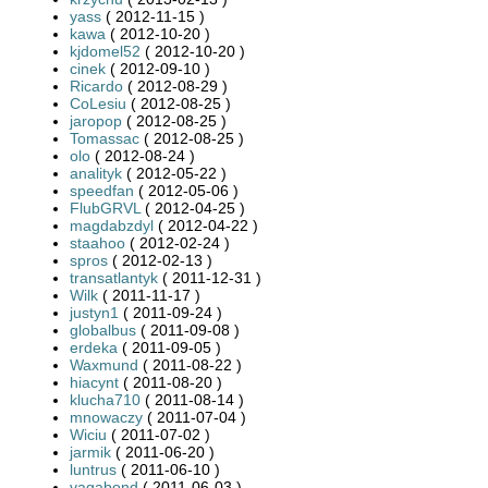
yass
( 2012-11-15 )
kawa
( 2012-10-20 )
kjdomel52
( 2012-10-20 )
cinek
( 2012-09-10 )
Ricardo
( 2012-08-29 )
CoLesiu
( 2012-08-25 )
jaropop
( 2012-08-25 )
Tomassac
( 2012-08-25 )
olo
( 2012-08-24 )
analityk
( 2012-05-22 )
speedfan
( 2012-05-06 )
FlubGRVL
( 2012-04-25 )
magdabzdyl
( 2012-04-22 )
staahoo
( 2012-02-24 )
spros
( 2012-02-13 )
transatlantyk
( 2011-12-31 )
Wilk
( 2011-11-17 )
justyn1
( 2011-09-24 )
globalbus
( 2011-09-08 )
erdeka
( 2011-09-05 )
Waxmund
( 2011-08-22 )
hiacynt
( 2011-08-20 )
klucha710
( 2011-08-14 )
mnowaczy
( 2011-07-04 )
Wiciu
( 2011-07-02 )
jarmik
( 2011-06-20 )
luntrus
( 2011-06-10 )
vagabond
( 2011-06-03 )