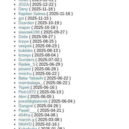
JOZA
( 2025-12-22 )
Dany
( 2025-11-18 )
Kapitan Sakwa
( 2025-11-16 )
gst
( 2025-11-15 )
Dzarden
( 2025-10-19 )
maper
( 2025-10-18 )
siwusek198
( 2025-09-27 )
Oolie
( 2025-08-27 )
krzyw
( 2025-08-25 )
veepek
( 2025-08-23 )
bubbles
( 2025-08-13 )
krzwys
( 2025-08-04 )
Gunders
( 2025-07-02 )
Radek_S
( 2025-06-29 )
piowini
( 2025-06-28 )
mnichu
( 2025-06-22 )
Baka Yabashi
( 2025-06-22 )
mambalaga_
( 2025-06-22 )
Topek
( 2025-06-16 )
Piotr1972
( 2025-06-13 )
Atmi
( 2025-06-05 )
prestidigitatorek
( 2025-06-04 )
Gangrel
( 2025-04-26 )
Pawel___
( 2025-04-21 )
404fra
( 2025-04-08 )
marcin.g
( 2025-03-08 )
NKAYD
( 2025-02-16 )
Kubabuba
( 2025-01-08 )