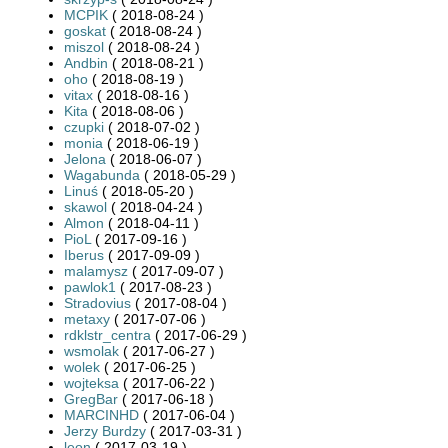
MCPIK
( 2018-08-24 )
goskat
( 2018-08-24 )
miszol
( 2018-08-24 )
Andbin
( 2018-08-21 )
oho
( 2018-08-19 )
vitax
( 2018-08-16 )
Kita
( 2018-08-06 )
czupki
( 2018-07-02 )
monia
( 2018-06-19 )
Jelona
( 2018-06-07 )
Wagabunda
( 2018-05-29 )
Linuś
( 2018-05-20 )
skawol
( 2018-04-24 )
Almon
( 2018-04-11 )
PioL
( 2017-09-16 )
Iberus
( 2017-09-09 )
malamysz
( 2017-09-07 )
pawlok1
( 2017-08-23 )
Stradovius
( 2017-08-04 )
metaxy
( 2017-07-06 )
rdklstr_centra
( 2017-06-29 )
wsmolak
( 2017-06-27 )
wolek
( 2017-06-25 )
wojteksa
( 2017-06-22 )
GregBar
( 2017-06-18 )
MARCINHD
( 2017-06-04 )
Jerzy Burdzy
( 2017-03-31 )
leon
( 2017-03-19 )