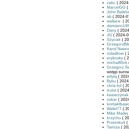
zabc
( 2024
MarcelGG
(
John Baildo
ab
( 2024-0
wallace.
( 2
damiano19
Dany
( 2024
JG
( 2024-0
Szyciak
( 20
GrzegorzBi
Karol Nawro
zoladkow
( 
erykosky
( 2
michal80ck
Grzegorz Św
wstęp surow
edytq
( 2024
Byku
( 2024
chris-tof
( 2
trutut
( 2024
kasiarzynak
oskar
( 2024
kontaktbaw
Wafel77
( 2
Mike Madej
krzychu
( 20
Przemko4
(
Tamiza
( 20