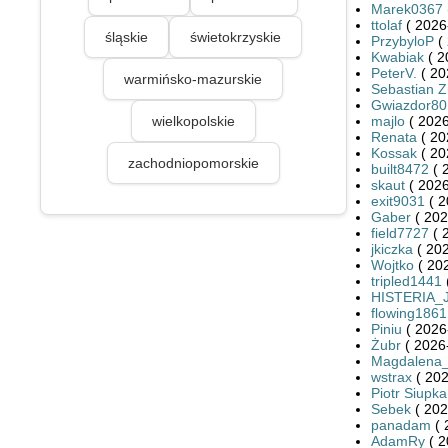
Marek0367
ttolaf
( 2026
śląskie
świetokrzyskie
PrzybyloP
( 
Kwabiak
( 2
PeterV.
( 20
warmińsko-mazurskie
Sebastian Zi
Gwiazdor80
wielkopolskie
majlo
( 2026
Renata
( 20
Kossak
( 20
zachodniopomorskie
built8472
( 
skaut
( 2026
exit9031
( 2
Gaber
( 202
field7727
( 
jkiczka
( 202
Wojtko
( 20
tripled1441
HISTERIA_
flowing1861
Piniu
( 2026
Żubr
( 2026
Magdalena
wstrax
( 202
Piotr Siupka
Sebek
( 202
panadam
( 
AdamRy
( 2