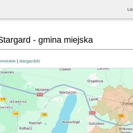
Lis
targard - gmina miejska
omorskie
|
stargardzki