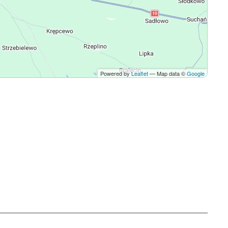
Powered by
Leaflet
— Map data ©
Google