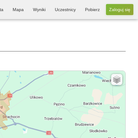
ta
Mapa
Wyniki
Uczestnicy
Pobierz
Zaloguj się