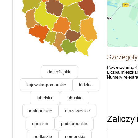
Szczegóły
Powierzchnia: 
dolnośląskie
Liczba mieszka
Numery rejestra
kujawsko-pomorskie
łódzkie
lubelskie
lubuskie
małopolskie
mazowieckie
Zaliczyl
opolskie
podkarpackie
podlaskie
pomorskie