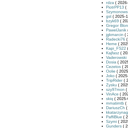
rdza
( 2026-
PiotrPP13
( 
Szymonows
gst
( 2025-1
bzyk69
( 20
Gregor Blo
PawelJanik
jgkmarcin
( 
Radecki76
(
Heme
( 202
Kapi_FS22
(
Kajfasz
( 20
Vaderowski
Dosia
( 2025
Cezetos
( 2
Oolie
( 2025
Joko
( 2025
TripRider
( 
Zysku
( 202
szy97mon
(
VinAce
( 20
skiq
( 2025-
mmatimtb
( 
DariuszCh
(
kkatarzynag
PaffiBlue
( 2
Szymi
( 202
Gunders
( 2