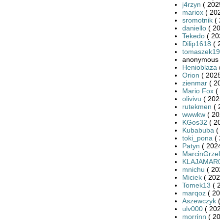
j4rzyn
( 202
mariox
( 20
sromotnik
( 
daniello
( 20
Tekedo
( 20
Dilip1618
( 
tomaszek19
anonymous 
Henioblaza
Orion
( 2025
zienmar
( 2
Mario Fox
(
olivivu
( 202
rutekmen
( 
wwwkw
( 20
KGos32
( 2
Kubabuba
(
toki_pona
( 
Patyn
( 2024
MarcinGrzel
KLAJAMAR
mnichu
( 20
Miciek
( 202
Tomek13
( 
marqoz
( 20
Aszewczyk
(
ulv000
( 202
morrinn
( 20