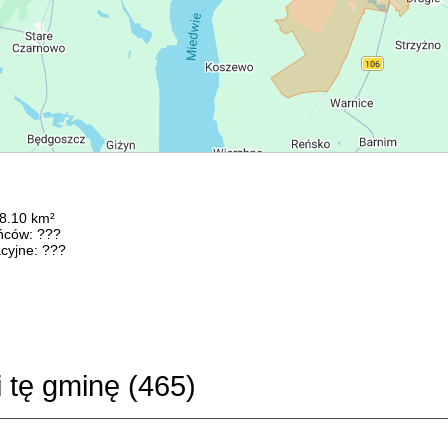
48.10 km²
ńców: ???
cyjne: ???
i tę gminę (
465
)