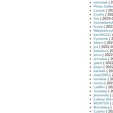
wsmolak
( 2
Photo Galle
Leszek
( 20
CooKs
( 202
Gio
( 2023-0
transatlanty
krzyw
( 2023
Watykańczy
kamil41111
(
Cymerek
( 
Klekot
( 202
jos
( 2022-0
bababui
( 2
pirzu
( 2022
armalaw
( 2
galos
( 2022
piopo
( 2022
bartekk
( 20
mati1990
( 
tomekar
( 2
tomza
( 202
LeWho
( 20
Jozafata
( 2
jlneverdie
( 
Łukasz Mar
MONTER
( 
Bromberg
( 
Czarko
( 20