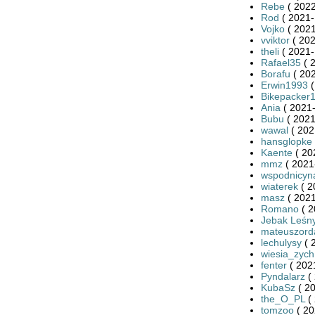
Rebe
( 2022
Rod
( 2021-
Vojko
( 2021
vviktor
( 202
theli
( 2021-
Rafael35
( 
Borafu
( 202
Erwin1993
(
Bikepacker
Ania
( 2021-
Bubu
( 2021
wawal
( 202
hansglopke
Kaente
( 20
mmz
( 2021
wspodnicyn
wiaterek
( 2
masz
( 2021
Romano
( 2
Jebak Leśn
mateuszord
lechulysy
( 
wiesia_zych
fenter
( 202
Pyndalarz
( 
KubaSz
( 20
the_O_PL
( 
tomzoo
( 20