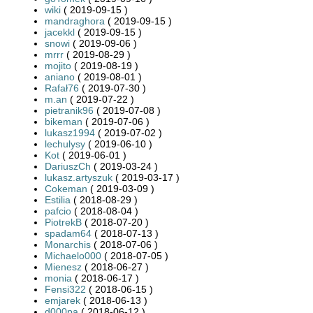
wiki
( 2019-09-15 )
mandraghora
( 2019-09-15 )
jacekkl
( 2019-09-15 )
snowi
( 2019-09-06 )
mrrr
( 2019-08-29 )
mojito
( 2019-08-19 )
aniano
( 2019-08-01 )
Rafał76
( 2019-07-30 )
m.an
( 2019-07-22 )
pietranik96
( 2019-07-08 )
bikeman
( 2019-07-06 )
lukasz1994
( 2019-07-02 )
lechulysy
( 2019-06-10 )
Kot
( 2019-06-01 )
DariuszCh
( 2019-03-24 )
lukasz.artyszuk
( 2019-03-17 )
Cokeman
( 2019-03-09 )
Estilia
( 2018-08-29 )
pafcio
( 2018-08-04 )
PiotrekB
( 2018-07-20 )
spadam64
( 2018-07-13 )
Monarchis
( 2018-07-06 )
Michaelo000
( 2018-07-05 )
Mienesz
( 2018-06-27 )
monia
( 2018-06-17 )
Fensi322
( 2018-06-15 )
emjarek
( 2018-06-13 )
d000pa
( 2018-06-12 )