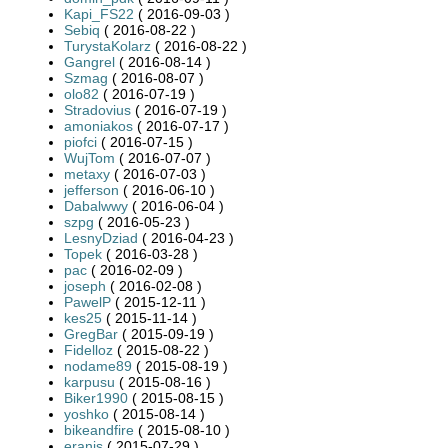
Kapi_FS22
( 2016-09-03 )
Sebiq
( 2016-08-22 )
TurystaKolarz
( 2016-08-22 )
Gangrel
( 2016-08-14 )
Szmag
( 2016-08-07 )
olo82
( 2016-07-19 )
Stradovius
( 2016-07-19 )
amoniakos
( 2016-07-17 )
piofci
( 2016-07-15 )
WujTom
( 2016-07-07 )
metaxy
( 2016-07-03 )
jefferson
( 2016-06-10 )
Dabalwwy
( 2016-06-04 )
szpg
( 2016-05-23 )
LesnyDziad
( 2016-04-23 )
Topek
( 2016-03-28 )
pac
( 2016-02-09 )
joseph
( 2016-02-08 )
PawelP
( 2015-12-11 )
kes25
( 2015-11-14 )
GregBar
( 2015-09-19 )
Fidelloz
( 2015-08-22 )
nodame89
( 2015-08-19 )
karpusu
( 2015-08-16 )
Biker1990
( 2015-08-15 )
yoshko
( 2015-08-14 )
bikeandfire
( 2015-08-10 )
eranis
( 2015-07-29 )