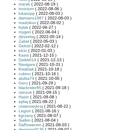
marek
( 2022-08-19 )
Invictum
( 2022-08-06 )
lukaszpp
( 2022-08-03 )
damiano1987
( 2022-08-03 )
madzikus
( 2022-08-02 )
bylak
( 2022-06-27 )
mygen
( 2022-06-04 )
zlyszelag
( 2022-05-14 )
Zabeł
( 2022-05-03 )
Geloid
( 2022-02-12 )
elcin
( 2022-01-03 )
Kasia
( 2021-12-15 )
Gelek014
( 2021-12-13 )
Navigare
( 2021-10-31 )
Kwabiak
( 2021-10-18 )
cubino
( 2021-10-16 )
alutka74
( 2021-10-05 )
Gero
( 2021-09-29 )
blackrider85
( 2021-09-18 )
rainzuk
( 2021-09-15 )
Hasin
( 2021-09-08 )
ejdiaj
( 2021-08-22 )
rowerowykraj
( 2021-08-22 )
Legion
( 2021-08-16 )
kgrzany
( 2021-08-07 )
Sialkin
( 2021-08-04 )
DaRowerem
( 2021-08-03 )
designer9136
( 2021-08-02 )