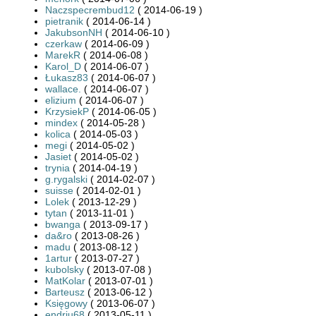
Naczspecrembud12
( 2014-06-19 )
pietranik
( 2014-06-14 )
JakubsonNH
( 2014-06-10 )
czerkaw
( 2014-06-09 )
MarekR
( 2014-06-08 )
Karol_D
( 2014-06-07 )
Łukasz83
( 2014-06-07 )
wallace.
( 2014-06-07 )
elizium
( 2014-06-07 )
KrzysiekP
( 2014-06-05 )
mindex
( 2014-05-28 )
kolica
( 2014-05-03 )
megi
( 2014-05-02 )
Jasiet
( 2014-05-02 )
trynia
( 2014-04-19 )
g.rygalski
( 2014-02-07 )
suisse
( 2014-02-01 )
Lolek
( 2013-12-29 )
tytan
( 2013-11-01 )
bwanga
( 2013-09-17 )
da&ro
( 2013-08-26 )
madu
( 2013-08-12 )
1artur
( 2013-07-27 )
kubolsky
( 2013-07-08 )
MatKolar
( 2013-07-01 )
Barteusz
( 2013-06-12 )
Księgowy
( 2013-06-07 )
endriu68
( 2013-05-11 )