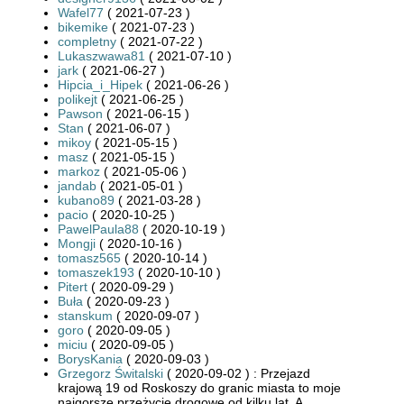
Wafel77
( 2021-07-23 )
bikemike
( 2021-07-23 )
completny
( 2021-07-22 )
Lukaszwawa81
( 2021-07-10 )
jark
( 2021-06-27 )
Hipcia_i_Hipek
( 2021-06-26 )
polikejt
( 2021-06-25 )
Pawson
( 2021-06-15 )
Stan
( 2021-06-07 )
mikoy
( 2021-05-15 )
masz
( 2021-05-15 )
markoz
( 2021-05-06 )
jandab
( 2021-05-01 )
kubano89
( 2021-03-28 )
pacio
( 2020-10-25 )
PawelPaula88
( 2020-10-19 )
Mongji
( 2020-10-16 )
tomasz565
( 2020-10-14 )
tomaszek193
( 2020-10-10 )
Pitert
( 2020-09-29 )
Buła
( 2020-09-23 )
stanskum
( 2020-09-07 )
goro
( 2020-09-05 )
miciu
( 2020-09-05 )
BorysKania
( 2020-09-03 )
Grzegorz Świtalski
( 2020-09-02 ) : Przejazd
krajową 19 od Roskoszy do granic miasta to moje
najgorsze przeżycie drogowe od kilku lat. A