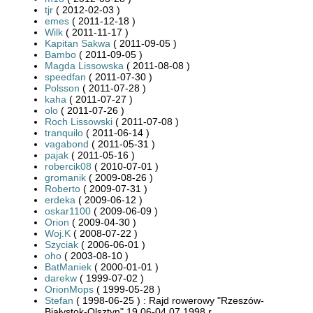
tjr
( 2012-02-03 )
emes
( 2011-12-18 )
Wilk
( 2011-11-17 )
Kapitan Sakwa
( 2011-09-05 )
Bambo
( 2011-09-05 )
Magda Lissowska
( 2011-08-08 )
speedfan
( 2011-07-30 )
Polsson
( 2011-07-28 )
kaha
( 2011-07-27 )
olo
( 2011-07-26 )
Roch Lissowski
( 2011-07-08 )
tranquilo
( 2011-06-14 )
vagabond
( 2011-05-31 )
pajak
( 2011-05-16 )
robercik08
( 2010-07-01 )
gromanik
( 2009-08-26 )
Roberto
( 2009-07-31 )
erdeka
( 2009-06-12 )
oskar1100
( 2009-06-09 )
Orion
( 2009-04-30 )
Woj.K
( 2008-07-22 )
Szyciak
( 2006-06-01 )
oho
( 2003-08-10 )
BatManiek
( 2000-01-01 )
darekw
( 1999-07-02 )
OrionMops
( 1999-05-28 )
Stefan
( 1998-06-25 ) : Rajd rowerowy "Rzeszów-
Białystok-Olsztyn" 19.06-04.07.1998 r.