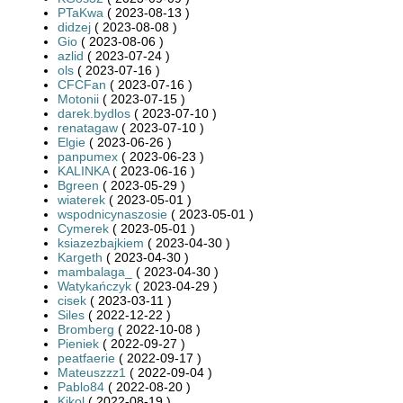
PTaKwa
( 2023-08-13 )
didzej
( 2023-08-08 )
Gio
( 2023-08-06 )
azlid
( 2023-07-24 )
ols
( 2023-07-16 )
CFCFan
( 2023-07-16 )
Motonii
( 2023-07-15 )
darek.bydlos
( 2023-07-10 )
renatagaw
( 2023-07-10 )
Elgie
( 2023-06-26 )
panpumex
( 2023-06-23 )
KALINKA
( 2023-06-16 )
Bgreen
( 2023-05-29 )
wiaterek
( 2023-05-01 )
wspodnicynaszosie
( 2023-05-01 )
Cymerek
( 2023-05-01 )
ksiazezbajkiem
( 2023-04-30 )
Kargeth
( 2023-04-30 )
mambalaga_
( 2023-04-30 )
Watykańczyk
( 2023-04-29 )
cisek
( 2023-03-11 )
Siles
( 2022-12-22 )
Bromberg
( 2022-10-08 )
Pieniek
( 2022-09-27 )
peatfaerie
( 2022-09-17 )
Mateuszzz1
( 2022-09-04 )
Pablo84
( 2022-08-20 )
Kikol
( 2022-08-19 )