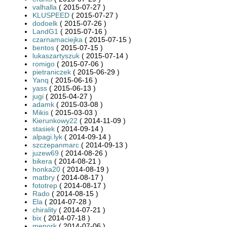
valhalla
( 2015-07-27 )
KLUSPEED
( 2015-07-27 )
dodoelk
( 2015-07-26 )
LandG1
( 2015-07-16 )
czarnamaciejka
( 2015-07-15 )
bentos
( 2015-07-15 )
lukaszartyszuk
( 2015-07-14 )
romigo
( 2015-07-06 )
pietraniczek
( 2015-06-29 )
Yanq
( 2015-06-16 )
yass
( 2015-06-13 )
jugi
( 2015-04-27 )
adamk
( 2015-03-08 )
Mikis
( 2015-03-03 )
Kierunkowy22
( 2014-11-09 )
stasiek
( 2014-09-14 )
alpagi.lyk
( 2014-09-14 )
szczepanmarc
( 2014-09-13 )
juzew69
( 2014-08-26 )
bikera
( 2014-08-21 )
honka20
( 2014-08-19 )
matbry
( 2014-08-17 )
fototrep
( 2014-08-17 )
Rado
( 2014-08-15 )
Ela
( 2014-07-28 )
chirality
( 2014-07-21 )
bix
( 2014-07-18 )
menork
( 2014-07-06 )