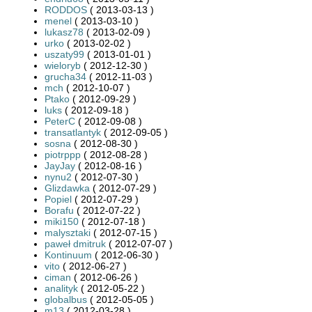
RODDOS
( 2013-03-13 )
menel
( 2013-03-10 )
lukasz78
( 2013-02-09 )
urko
( 2013-02-02 )
uszaty99
( 2013-01-01 )
wieloryb
( 2012-12-30 )
grucha34
( 2012-11-03 )
mch
( 2012-10-07 )
Ptako
( 2012-09-29 )
luks
( 2012-09-18 )
PeterC
( 2012-09-08 )
transatlantyk
( 2012-09-05 )
sosna
( 2012-08-30 )
piotrppp
( 2012-08-28 )
JayJay
( 2012-08-16 )
nynu2
( 2012-07-30 )
Glizdawka
( 2012-07-29 )
Popiel
( 2012-07-29 )
Borafu
( 2012-07-22 )
miki150
( 2012-07-18 )
malysztaki
( 2012-07-15 )
paweł dmitruk
( 2012-07-07 )
Kontinuum
( 2012-06-30 )
vito
( 2012-06-27 )
ciman
( 2012-06-26 )
analityk
( 2012-05-22 )
globalbus
( 2012-05-05 )
m13
( 2012-03-28 )