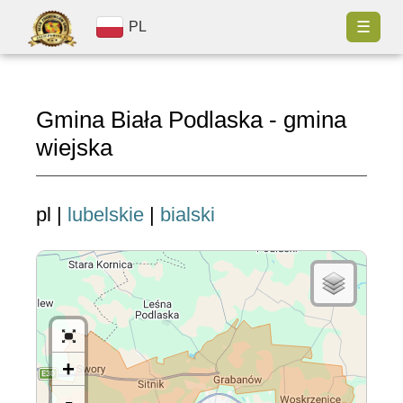
☰
PL
Gmina Biała Podlaska - gmina
wiejska
pl |
lubelskie
|
bialski
+
-