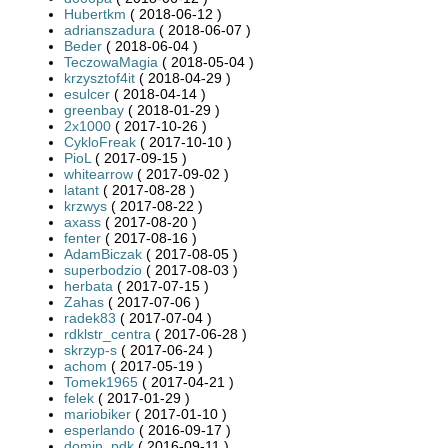
Hubertkm
( 2018-06-12 )
adrianszadura
( 2018-06-07 )
Beder
( 2018-06-04 )
TeczowaMagia
( 2018-05-04 )
krzysztof4it
( 2018-04-29 )
esulcer
( 2018-04-14 )
greenbay
( 2018-01-29 )
2x1000
( 2017-10-26 )
CykloFreak
( 2017-10-10 )
PioL
( 2017-09-15 )
whitearrow
( 2017-09-02 )
latant
( 2017-08-28 )
krzwys
( 2017-08-22 )
axass
( 2017-08-20 )
fenter
( 2017-08-16 )
AdamBiczak
( 2017-08-05 )
superbodzio
( 2017-08-03 )
herbata
( 2017-07-15 )
Zahas
( 2017-07-06 )
radek83
( 2017-07-04 )
rdklstr_centra
( 2017-06-28 )
skrzyp-s
( 2017-06-24 )
achom
( 2017-05-19 )
Tomek1965
( 2017-04-21 )
felek
( 2017-01-29 )
mariobiker
( 2017-01-10 )
esperlando
( 2016-09-17 )
domin_pdk
( 2016-09-11 )