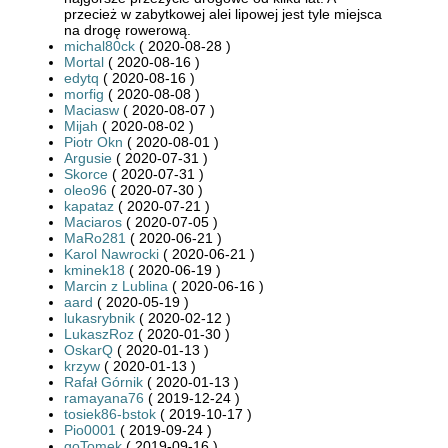
przecież w zabytkowej alei lipowej jest tyle miejsca
na drogę rowerową.
michal80ck
( 2020-08-28 )
Mortal
( 2020-08-16 )
edytq
( 2020-08-16 )
morfig
( 2020-08-08 )
Maciasw
( 2020-08-07 )
Mijah
( 2020-08-02 )
Piotr Okn
( 2020-08-01 )
Argusie
( 2020-07-31 )
Skorce
( 2020-07-31 )
oleo96
( 2020-07-30 )
kapataz
( 2020-07-21 )
Maciaros
( 2020-07-05 )
MaRo281
( 2020-06-21 )
Karol Nawrocki
( 2020-06-21 )
kminek18
( 2020-06-19 )
Marcin z Lublina
( 2020-06-16 )
aard
( 2020-05-19 )
lukasrybnik
( 2020-02-12 )
LukaszRoz
( 2020-01-30 )
OskarQ
( 2020-01-13 )
krzyw
( 2020-01-13 )
Rafał Górnik
( 2020-01-13 )
ramayana76
( 2019-12-24 )
tosiek86-bstok
( 2019-10-17 )
Pio0001
( 2019-09-24 )
goTomek
( 2019-09-16 )