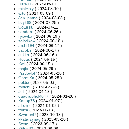
UltraJJ
( 2024-08-10 )
misterxy
( 2024-08-10 )
wito
( 2024-08-09 )
Jan_pmno
( 2024-08-08 )
bzyk69
( 2024-07-25 )
CoLesiu
( 2024-07-11 )
sendero
( 2024-06-26 )
ryjówka
( 2024-06-19 )
zoladkow
( 2024-06-18 )
archi194
( 2024-06-17 )
yacobs
( 2024-06-17 )
cukier
( 2024-06-16 )
Hoyas
( 2024-06-15 )
Kofi
( 2024-06-15 )
majlo
( 2024-05-29 )
PrzybyloP
( 2024-05-28 )
GrzesKa
( 2024-05-25 )
poldix
( 2024-05-03 )
mnichu
( 2024-04-28 )
Juli
( 2024-04-13 )
quadrupled4847
( 2024-01-26 )
Konop73
( 2024-01-07 )
alezmu
( 2024-01-02 )
tryice
( 2023-11-13 )
SzymonP
( 2023-10-13 )
kkatarzynag
( 2023-09-20 )
Szymi
( 2023-09-17 )
KGos32
( 2023-09-09 )