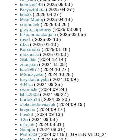
kondzio443
( 2025-05-03 )
Krzysztof Sa
( 2025-04-27 )
kris3k
( 2025-04-27 )
Mike Madej
( 2025-04-18 )
sromotnik
( 2025-03-28 )
grzyb_tapetowy
( 2025-03-08 )
bikeandbackagain
( 2025-03-05 )
ravx1
( 2025-02-13 )
rdza
( 2025-01-18 )
Kubabuba
( 2025-01-18 )
mozanski
( 2025-01-03 )
Skibidibi
( 2024-12-14 )
zeusjoan
( 2024-11-05 )
kaz19877
( 2024-10-27 )
MSaczywko
( 2024-10-25 )
turystasadysta
( 2024-10-09 )
404fra
( 2024-09-25 )
sworecki
( 2024-09-24 )
kibic2503
( 2024-09-22 )
bartekp16
( 2024-09-20 )
aleksanderwiacek
( 2024-09-19 )
krzychu
( 2024-09-17 )
Levi23
( 2024-09-13 )
T25
( 2024-09-08 )
ulla_bh
( 2024-08-31 )
Semper
( 2024-08-31 )
PiotrekG
( 2024-08-15 ) : GREEN-VELO_24
PanMiro
( 2024-08-11 )