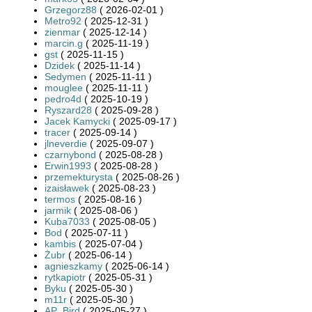
Grzegorz88
( 2026-02-01 )
Metro92
( 2025-12-31 )
zienmar
( 2025-12-14 )
marcin.g
( 2025-11-19 )
gst
( 2025-11-15 )
Dzidek
( 2025-11-14 )
Sedymen
( 2025-11-11 )
mouglee
( 2025-11-11 )
pedro4d
( 2025-10-19 )
Ryszard28
( 2025-09-28 )
Jacek Kamycki
( 2025-09-17 )
tracer
( 2025-09-14 )
jlneverdie
( 2025-09-07 )
czarnybond
( 2025-08-28 )
Erwin1993
( 2025-08-28 )
przemekturysta
( 2025-08-26 )
izaisławek
( 2025-08-23 )
termos
( 2025-08-16 )
jarmik
( 2025-08-06 )
Kuba7033
( 2025-08-05 )
Bod
( 2025-07-11 )
kambis
( 2025-07-04 )
Żubr
( 2025-06-14 )
agnieszkamy
( 2025-06-14 )
rytkapiotr
( 2025-05-31 )
Byku
( 2025-05-30 )
m11r
( 2025-05-30 )
AP_Bird
( 2025-05-27 )