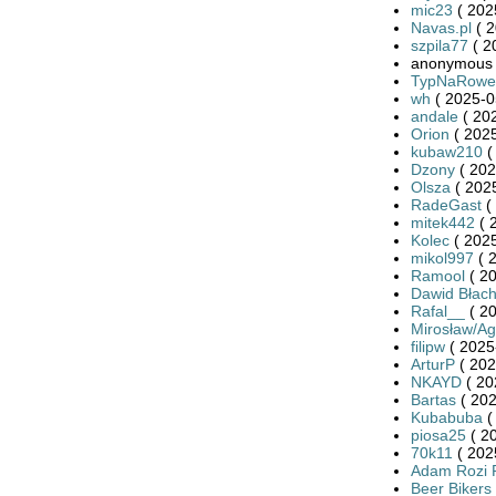
mic23
( 202
Navas.pl
( 2
szpila77
( 2
anonymous 
TypNaRowe
wh
( 2025-0
andale
( 20
Orion
( 2025
kubaw210
(
Dzony
( 202
Olsza
( 2025
RadeGast
(
mitek442
( 
Kolec
( 2025
mikol997
( 
Ramool
( 20
Dawid Błac
Rafal__
( 20
Mirosław/Ag
filipw
( 2025
ArturP
( 202
NKAYD
( 20
Bartas
( 202
Kubabuba
(
piosa25
( 20
70k11
( 202
Adam Rozi 
Beer Bikers