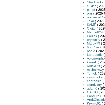
Stasikówka
cukier
( 202
pimpf
( 2025
errr
( 2025-
niebieski14
Joko
( 2025
KAMF
( 202
Olejto
( 202
MarcinK247
Paulek
( 20
erykosky
( 2
Marek79
( 2
VonPiter
( 2
bobie
( 2025
Landoodle
(
Velomorpho
kzurek
( 202
Niusia79
( 2
michal.wwy
Tomek
( 202
szympalka
(
charbasia
( 
siendziaty
( 
adam0
( 20
GALJO
( 20
PanMiro
( 2
ArekOlesiak
Krymic91
( 