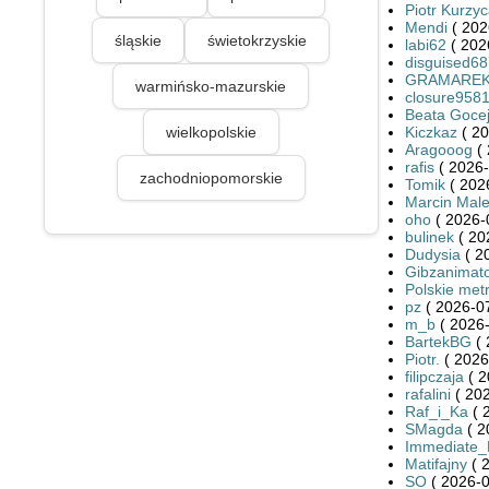
Piotr Kurzy
Mendi
( 202
śląskie
świetokrzyskie
labi62
( 202
disguised6
GRAMARE
warmińsko-mazurskie
closure958
Beata Goce
wielkopolskie
Kiczkaz
( 20
Aragooog
( 
rafis
( 2026-
zachodniopomorskie
Tomik
( 202
Marcin Mal
oho
( 2026-
bulinek
( 20
Dudysia
( 2
Gibzanimat
Polskie met
pz
( 2026-07
m_b
( 2026-
BartekBG
( 
Piotr.
( 2026
filipczaja
( 2
rafalini
( 202
Raf_i_Ka
( 
SMagda
( 2
Immediate
Matifajny
( 
SO
( 2026-0