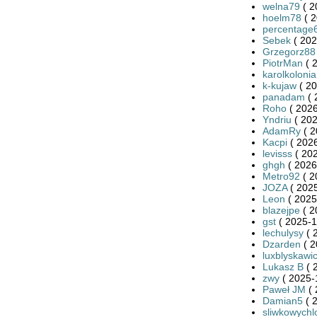
welna79
( 2
hoelm78
( 2
percentage
Sebek
( 202
Grzegorz88
PiotrMan
( 
karolkolonia
k-kujaw
( 20
panadam
( 
Roho
( 2026
Yndriu
( 202
AdamRy
( 2
Kacpi
( 2026
levisss
( 202
ghgh
( 2026
Metro92
( 2
JOZA
( 2025
Leon
( 2025
blazejpe
( 2
gst
( 2025-1
lechulysy
( 
Dzarden
( 2
luxblyskawi
Lukasz B
( 
zwy
( 2025-
Paweł JM
( 
Damian5
( 
sliwkowychl