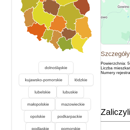
Szczegóły
Powierzchnia: 
dolnośląskie
Liczba mieszka
Numery rejestra
kujawsko-pomorskie
łódzkie
lubelskie
lubuskie
małopolskie
mazowieckie
Zaliczyl
opolskie
podkarpackie
podlaskie
pomorskie