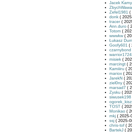
Jacek Kamy
ZbychWawa
Zefel1981
(
donk
( 2025
tracer
( 202
Ann.duro
( 
Totom
( 202
wwwkw
( 20
Łukasz Dum
Goofy601
( 
czarnybond
warrior1724
misiek
( 202
marcingt
( 2
Kamiiiru
( 2
mariox
( 20
JarekN
( 20
ziel0ny
( 20
marsad7
( 2
Zysku
( 202
siwusek198
ogorek_kis
TOST
( 202
Monikao
( 2
mkj
( 2025-0
ssj
( 2025-0
chris-tof
( 2
BartekJ
( 20