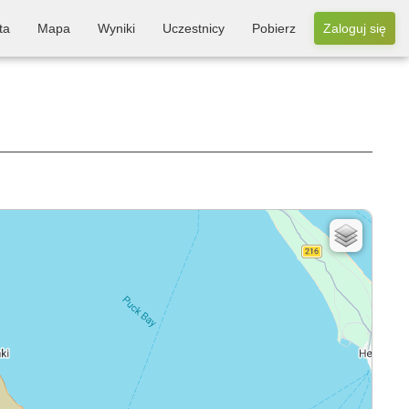
ta
Mapa
Wyniki
Uczestnicy
Pobierz
Zaloguj się