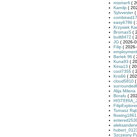
mismerfi
( 2
Kamilp
( 20
Sylvvester
(
combined1
easy6786
( 
Krzysiek Ka
BromasS
( 
built8472
( 
JG
( 2026-0
Filip
( 2026-
employmen
Bartek 96
( 
Kuna93
( 20
Kinia13
( 20
cool7355
( 
Kris66
( 202
cloud5810
(
surrounded
Alija Milena
Borafu
( 202
HISTERIA_
FilipExplore
Tomasz Rąb
flowing1861
entered253
aleksander
hubert_012
Szczesny P