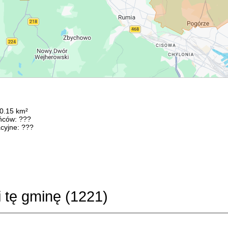
50.15 km²
ńców: ???
cyjne: ???
i tę gminę (
1221
)