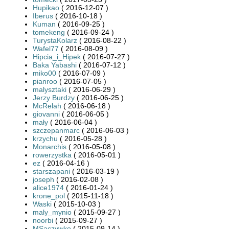
Hupikao
( 2016-12-07 )
Iberus
( 2016-10-18 )
Kuman
( 2016-09-25 )
tomekeng
( 2016-09-24 )
TurystaKolarz
( 2016-08-22 )
Wafel77
( 2016-08-09 )
Hipcia_i_Hipek
( 2016-07-27 )
Baka Yabashi
( 2016-07-12 )
miko00
( 2016-07-09 )
pianroo
( 2016-07-05 )
malysztaki
( 2016-06-29 )
Jerzy Burdzy
( 2016-06-25 )
McRelah
( 2016-06-18 )
giovanni
( 2016-06-05 )
mały
( 2016-06-04 )
szczepanmarc
( 2016-06-03 )
krzychu
( 2016-05-28 )
Monarchis
( 2016-05-08 )
rowerzystka
( 2016-05-01 )
ez
( 2016-04-16 )
starszapani
( 2016-03-19 )
joseph
( 2016-02-08 )
alice1974
( 2016-01-24 )
krone_pol
( 2015-11-18 )
Waski
( 2015-10-03 )
maly_mynio
( 2015-09-27 )
noorbi
( 2015-09-27 )
MSaczywko
( 2015-09-14 )