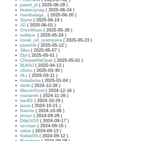
pawel_jd
( 2025-06-28 )
kkatarzynag
( 2025-06-24 )
mambalaga_
( 2025-06-20 )
Szymi
( 2025-06-19 )
JG
( 2025-06-01 )
OrionMops
( 2025-05-28 )
wallace.
( 2025-05-24 )
korek_od_szampana
( 2025-05-23 )
pssotnik
( 2025-05-12 )
Siles
( 2025-05-07 )
Etyl
( 2025-05-01 )
ChlopakNaOpak
( 2025-05-01 )
BUKAJ
( 2025-04-13 )
olivivu
( 2025-03-30 )
ALL
( 2025-03-11 )
Kubabuba
( 2025-01-04 )
daVe
( 2024-12-28 )
MarcinGrzel
( 2024-12-16 )
marianek
( 2024-11-26 )
bart81
( 2024-10-29 )
jassa
( 2024-10-21 )
Kaente
( 2024-10-05 )
j4rzyn
( 2024-09-28 )
Dilip1618
( 2024-09-17 )
szczeps
( 2024-09-15 )
oskar
( 2024-09-13 )
Rafael35
( 2024-09-12 )
Bromberg
( 2024-09-08 )