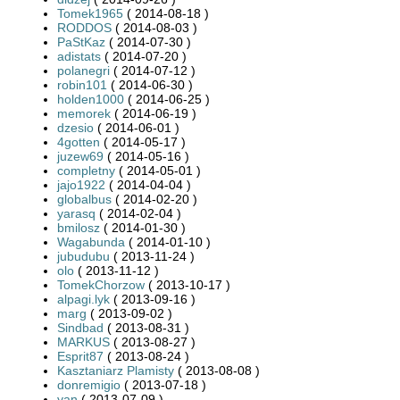
Tomek1965
( 2014-08-18 )
RODDOS
( 2014-08-03 )
PaStKaz
( 2014-07-30 )
adistats
( 2014-07-20 )
polanegri
( 2014-07-12 )
robin101
( 2014-06-30 )
holden1000
( 2014-06-25 )
memorek
( 2014-06-19 )
dzesio
( 2014-06-01 )
4gotten
( 2014-05-17 )
juzew69
( 2014-05-16 )
completny
( 2014-05-01 )
jajo1922
( 2014-04-04 )
globalbus
( 2014-02-20 )
yarasq
( 2014-02-04 )
bmilosz
( 2014-01-30 )
Wagabunda
( 2014-01-10 )
jubudubu
( 2013-11-24 )
olo
( 2013-11-12 )
TomekChorzow
( 2013-10-17 )
alpagi.lyk
( 2013-09-16 )
marg
( 2013-09-02 )
Sindbad
( 2013-08-31 )
MARKUS
( 2013-08-27 )
Esprit87
( 2013-08-24 )
Kasztaniarz Plamisty
( 2013-08-08 )
donremigio
( 2013-07-18 )
yan
( 2013-07-09 )