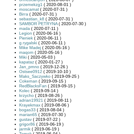
przemekzg1
( 2020-08-01 )
moscamat
( 2020-07-31 )
Birra
( 2020-07-31 )
sebastian_k8
( 2020-07-31 )
SAMBOR PETRYNA
( 2020-07-30 )
mada
( 2020-07-11 )
Legion
( 2020-06-16 )
Pieniek
( 2020-06-11 )
g.rygalski
( 2020-06-11 )
Mike Madej
( 2020-05-16 )
maqom
( 2020-05-16 )
Miki
( 2020-05-03 )
kapataz
( 2020-01-27 )
Jan_pmno
( 2019-12-26 )
Ostsee0912
( 2019-10-10 )
Maks_Saczywko
( 2019-09-25 )
Cokeman
( 2019-09-15 )
RedBlacksFan
( 2019-09-15 )
Kolec
( 2019-09-14 )
krzycho
( 2019-08-26 )
adrian19921
( 2019-08-11 )
Krayekmax
( 2019-08-06 )
bogas33
( 2019-08-04 )
marian65
( 2019-07-30 )
gustav
( 2019-07-22 )
grigor86
( 2019-06-19 )
jarmik
( 2019-06-19 )
Tomek
( 2019-06-04 )