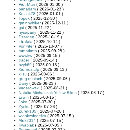
PiotrMan
( 2026-01-30 )
panadam
( 2026-01-23 )
Koziak78
( 2026-01-01 )
Topek
( 2025-12-30 )
gminnybiker
( 2025-12-11 )
gst
( 2025-11-22 )
nysapany
( 2025-11-22 )
Dzarden
( 2025-10-19 )
r.trafala
( 2025-10-14 )
VonPiter
( 2025-10-07 )
mmatimtb
( 2025-09-28 )
wwwkw
( 2025-09-15 )
tracer
( 2025-09-14 )
bzyk69
( 2025-09-13 )
Kiernoziafp
( 2025-09-13 )
klisu
( 2025-09-06 )
greg miniach
( 2025-09-06 )
Dany
( 2025-08-23 )
Vaderowski
( 2025-08-21 )
Natalia Michalczak Yellow Bikes
( 2025-08-17 )
Erwin
( 2025-08-15 )
Joko
( 2025-07-30 )
Zysku
( 2025-07-26 )
Zurek185
( 2025-07-20 )
widokzsiodelka
( 2025-07-15 )
Alek2014
( 2025-07-15 )
Kwabiak
( 2025-07-05 )
Przemko4
( 2025-07-02 )