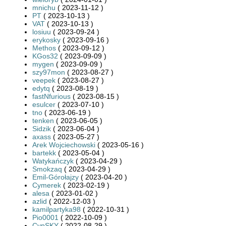
mnichu
( 2023-11-12 )
PT
( 2023-10-13 )
VAT
( 2023-10-13 )
losiuu
( 2023-09-24 )
erykosky
( 2023-09-16 )
Methos
( 2023-09-12 )
KGos32
( 2023-09-09 )
mygen
( 2023-09-09 )
szy97mon
( 2023-08-27 )
veepek
( 2023-08-27 )
edytq
( 2023-08-19 )
fastNfurious
( 2023-08-15 )
esulcer
( 2023-07-10 )
tno
( 2023-06-19 )
tenken
( 2023-06-05 )
Sidzik
( 2023-06-04 )
axass
( 2023-05-27 )
Arek Wojciechowski
( 2023-05-16 )
bartekk
( 2023-05-04 )
Watykańczyk
( 2023-04-29 )
Smokzaq
( 2023-04-29 )
Emil-Górołajzy
( 2023-04-20 )
Cymerek
( 2023-02-19 )
alesa
( 2023-01-02 )
azlid
( 2022-12-03 )
kamilpartyka98
( 2022-10-31 )
Pio0001
( 2022-10-09 )
CypSKY
( 2022-08-29 )