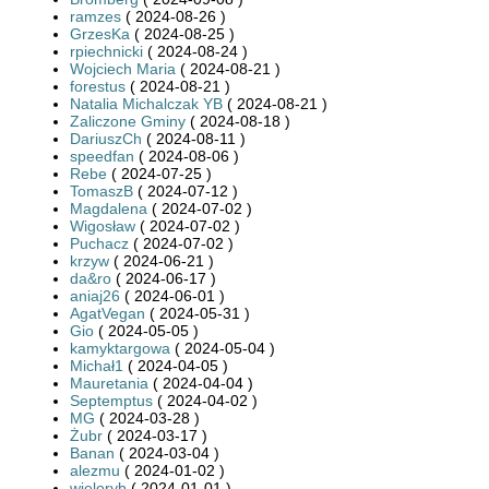
ramzes
( 2024-08-26 )
GrzesKa
( 2024-08-25 )
rpiechnicki
( 2024-08-24 )
Wojciech Maria
( 2024-08-21 )
forestus
( 2024-08-21 )
Natalia Michalczak YB
( 2024-08-21 )
Zaliczone Gminy
( 2024-08-18 )
DariuszCh
( 2024-08-11 )
speedfan
( 2024-08-06 )
Rebe
( 2024-07-25 )
TomaszB
( 2024-07-12 )
Magdalena
( 2024-07-02 )
Wigosław
( 2024-07-02 )
Puchacz
( 2024-07-02 )
krzyw
( 2024-06-21 )
da&ro
( 2024-06-17 )
aniaj26
( 2024-06-01 )
AgatVegan
( 2024-05-31 )
Gio
( 2024-05-05 )
kamyktargowa
( 2024-05-04 )
Michał1
( 2024-04-05 )
Mauretania
( 2024-04-04 )
Septemptus
( 2024-04-02 )
MG
( 2024-03-28 )
Żubr
( 2024-03-17 )
Banan
( 2024-03-04 )
alezmu
( 2024-01-02 )
wieloryb
( 2024-01-01 )