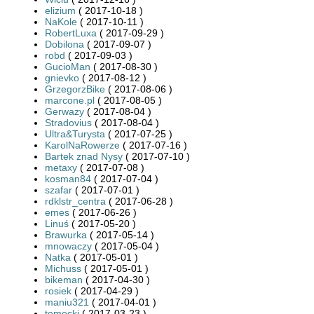
elizium
( 2017-10-18 )
NaKole
( 2017-10-11 )
RobertLuxa
( 2017-09-29 )
Dobilona
( 2017-09-07 )
robd
( 2017-09-03 )
GucioMan
( 2017-08-30 )
gnievko
( 2017-08-12 )
GrzegorzBike
( 2017-08-06 )
marcone.pl
( 2017-08-05 )
Gerwazy
( 2017-08-04 )
Stradovius
( 2017-08-04 )
Ultra&Turysta
( 2017-07-25 )
KarolNaRowerze
( 2017-07-16 )
Bartek znad Nysy
( 2017-07-10 )
metaxy
( 2017-07-08 )
kosman84
( 2017-07-04 )
szafar
( 2017-07-01 )
rdklstr_centra
( 2017-06-28 )
emes
( 2017-06-26 )
Linuś
( 2017-05-20 )
Brawurka
( 2017-05-14 )
mnowaczy
( 2017-05-04 )
Natka
( 2017-05-01 )
Michuss
( 2017-05-01 )
bikeman
( 2017-04-30 )
rosiek
( 2017-04-29 )
maniu321
( 2017-04-01 )
tomecki
( 2017-03-23 )