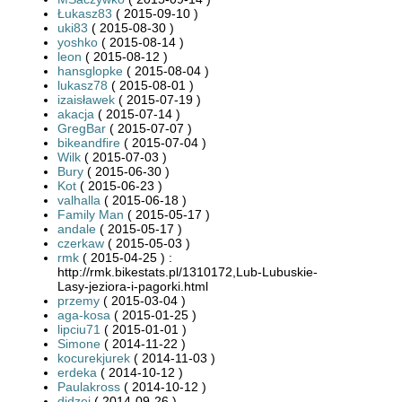
Łukasz83
( 2015-09-10 )
uki83
( 2015-08-30 )
yoshko
( 2015-08-14 )
leon
( 2015-08-12 )
hansglopke
( 2015-08-04 )
lukasz78
( 2015-08-01 )
izaisławek
( 2015-07-19 )
akacja
( 2015-07-14 )
GregBar
( 2015-07-07 )
bikeandfire
( 2015-07-04 )
Wilk
( 2015-07-03 )
Bury
( 2015-06-30 )
Kot
( 2015-06-23 )
valhalla
( 2015-06-18 )
Family Man
( 2015-05-17 )
andale
( 2015-05-17 )
czerkaw
( 2015-05-03 )
rmk
( 2015-04-25 ) :
http://rmk.bikestats.pl/1310172,Lub-Lubuskie-
Lasy-jeziora-i-pagorki.html
przemy
( 2015-03-04 )
aga-kosa
( 2015-01-25 )
lipciu71
( 2015-01-01 )
Simone
( 2014-11-22 )
kocurekjurek
( 2014-11-03 )
erdeka
( 2014-10-12 )
Paulakross
( 2014-10-12 )
didzej
( 2014-09-26 )