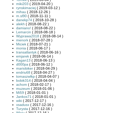
miki203
( 2019-04-20 )
rynskimaciej
( 2019-03-12 )
mihau
( 2018-12-26 )
m.sl90
( 2018-11-11 )
danekp74
( 2018-10-28 )
alekh
( 2018-08-22 )
damiano!
( 2018-08-22 )
Lemarcin
( 2018-08-18 )
Wyprawa2018
( 2018-08-14 )
menork
( 2018-07-28 )
Miciek
( 2018-07-21 )
monia
( 2018-06-17 )
transatlantyk
( 2018-06-16 )
emjarek
( 2018-06-14 )
Kagan13
( 2018-06-13 )
d000pa
( 2018-06-12 )
mariobiker
( 2018-04-29 )
endriu68
( 2018-04-27 )
tomaszwlkp
( 2018-04-07 )
bobik314
( 2018-04-04 )
achom
( 2018-02-17 )
muzeum
( 2018-01-06 )
Mi59
( 2018-01-01 )
Jankos71
( 2018-01-01 )
wiki
( 2017-12-17 )
xsadusx
( 2017-12-16 )
Turysta
( 2017-12-16 )
Wiciu
( 2017-12-16 )