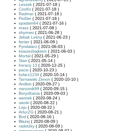
Leszek
( 2021-07-18 )
CooKs
( 2021-07-18 )
Radmar
( 2021-07-18 )
PioDer
( 2021-07-18 )
spadam64
( 2021-07-16 )
masz
( 2021-07-08 )
shymwo
( 2021-06-28 )
Jebak Leśny
( 2021-06-23 )
fenter
( 2021-06-09 )
Pyndalarz
( 2021-06-03 )
ksiazezbajkiem
( 2021-06-03 )
Mortal
( 2021-05-29 )
Stan
( 2021-05-14 )
horacy 13
( 2020-12-25 )
pacio
( 2020-10-23 )
kolarz1234
( 2020-10-14 )
Tarnawski Zenon
( 2020-10-10 )
Andbin
( 2020-09-27 )
naroznik99
( 2020-09-15 )
BorysKania
( 2020-09-03 )
wemek
( 2020-08-24 )
sienki
( 2020-08-22 )
Leju
( 2020-08-22 )
ArturZG
( 2020-08-21 )
Bod
( 2020-08-16 )
Błażej
( 2020-08-09 )
radetzky
( 2020-08-09 )
ormcocanyon
( 2020-08-07 )