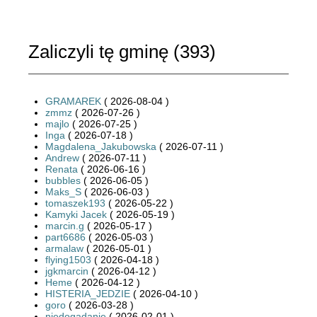
Zaliczyli tę gminę (
393
)
GRAMAREK
( 2026-08-04 )
zmmz
( 2026-07-26 )
majlo
( 2026-07-25 )
Inga
( 2026-07-18 )
Magdalena_Jakubowska
( 2026-07-11 )
Andrew
( 2026-07-11 )
Renata
( 2026-06-16 )
bubbles
( 2026-06-05 )
Maks_S
( 2026-06-03 )
tomaszek193
( 2026-05-22 )
Kamyki Jacek
( 2026-05-19 )
marcin.g
( 2026-05-17 )
part6686
( 2026-05-03 )
armalaw
( 2026-05-01 )
flying1503
( 2026-04-18 )
jgkmarcin
( 2026-04-12 )
Heme
( 2026-04-12 )
HISTERIA_JEDZIE
( 2026-04-10 )
goro
( 2026-03-28 )
niedogadanie
( 2026-02-01 )