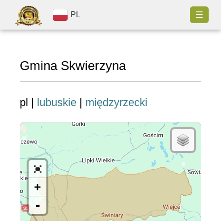
☰
PL
Gmina Skwierzyna
pl |
lubuskie
|
międzyrzecki
+
-