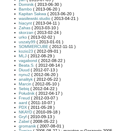
Dominik
( 2013-06-30 )
Bambo
( 2013-06-20 )
Kapitan Sakwa
( 2013-06-20 )
wasilewski.studio
( 2013-04-21 )
hiacynt
( 2013-04-11 )
Zahas
( 2013-03-10 )
skorzan
( 2013-02-24 )
urko
( 2013-02-02 )
uszaty99
( 2013-01-01 )
SOMMERCUBE
( 2012-11-11 )
kozio23
( 2012-09-01 )
MLJ
( 2012-08-29 )
vagabond
( 2012-08-22 )
Beata.S.
( 2012-08-14 )
Diuud
( 2012-07-13 )
nynu2
( 2012-06-20 )
analityk
( 2012-05-22 )
Marcin
( 2012-05-10 )
Sebiq
( 2012-04-22 )
Południk
( 2012-04-17 )
Freud
( 2012-03-07 )
aard
( 2011-10-07 )
PDX
( 2011-05-28 )
NKAYD
( 2010-09-18 )
Gryf
( 2010-09-13 )
Zabel
( 2008-05-22 )
gromanik
( 2007-08-01 )
Tamiza
( 2005-08-27 ) : maraton w Gorzowie 2005