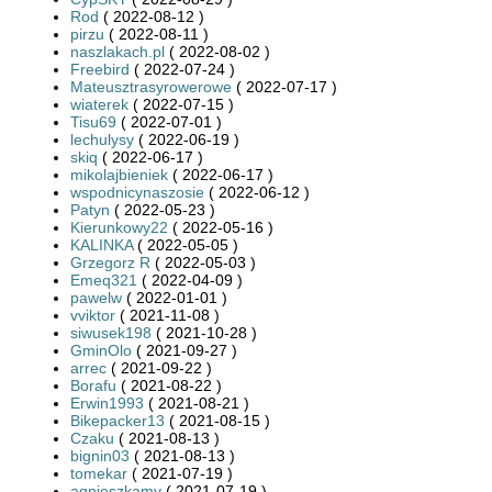
Rod
( 2022-08-12 )
pirzu
( 2022-08-11 )
naszlakach.pl
( 2022-08-02 )
Freebird
( 2022-07-24 )
Mateusztrasyrowerowe
( 2022-07-17 )
wiaterek
( 2022-07-15 )
Tisu69
( 2022-07-01 )
lechulysy
( 2022-06-19 )
skiq
( 2022-06-17 )
mikolajbieniek
( 2022-06-17 )
wspodnicynaszosie
( 2022-06-12 )
Patyn
( 2022-05-23 )
Kierunkowy22
( 2022-05-16 )
KALINKA
( 2022-05-05 )
Grzegorz R
( 2022-05-03 )
Emeq321
( 2022-04-09 )
pawelw
( 2022-01-01 )
vviktor
( 2021-11-08 )
siwusek198
( 2021-10-28 )
GminOlo
( 2021-09-27 )
arrec
( 2021-09-22 )
Borafu
( 2021-08-22 )
Erwin1993
( 2021-08-21 )
Bikepacker13
( 2021-08-15 )
Czaku
( 2021-08-13 )
bignin03
( 2021-08-13 )
tomekar
( 2021-07-19 )
agnieszkamy
( 2021-07-19 )