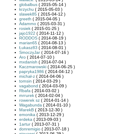
globalbus
( 2015-05-14 )
krzychu
( 2015-05-03 )
slawek85
( 2015-04-12 )
greeth
( 2015-04-05 )
Adammo
( 2015-03-31 )
rosiek
( 2015-01-25 )
jajo1922
( 2014-11-12 )
RODDOS
( 2014-08-19 )
marian65
( 2014-08-13 )
Łukasz83
( 2014-08-01 )
SmoczyJar
( 2014-07-16 )
Aro
( 2014-07-10 )
mxdanish
( 2014-07-04 )
Kaczmarowski
( 2014-06-25 )
papryka1986
( 2014-04-12 )
michał-z
( 2014-04-06 )
tomsin
( 2014-03-29 )
vagabond
( 2014-03-09 )
Rbafa
( 2014-03-02 )
mrrurek
( 2014-02-04 )
rowerek sz
( 2014-01-14 )
Wagabunda
( 2014-01-10 )
MarekB
( 2013-12-30 )
emonika
( 2013-12-29 )
erdeka
( 2013-09-03 )
1artur
( 2013-07-31 )
donremigio
( 2013-07-18 )
giovanni
( 2013-06-29 )