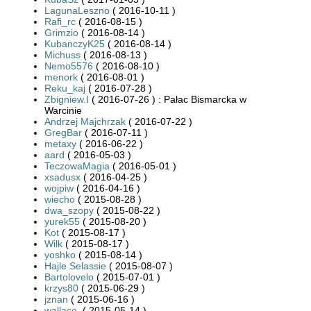
LagunaLeszno
( 2016-10-11 )
Rafi_rc
( 2016-08-15 )
Grimzio
( 2016-08-14 )
KubanczyK25
( 2016-08-14 )
Michuss
( 2016-08-13 )
Nemo5576
( 2016-08-10 )
menork
( 2016-08-01 )
Reku_kaj
( 2016-07-28 )
Zbigniew.I
( 2016-07-26 ) : Pałac Bismarcka w
Warcinie
Andrzej Majchrzak
( 2016-07-22 )
GregBar
( 2016-07-11 )
metaxy
( 2016-06-22 )
aard
( 2016-05-03 )
TeczowaMagia
( 2016-05-01 )
xsadusx
( 2016-04-25 )
wojpiw
( 2016-04-16 )
wiecho
( 2015-08-28 )
dwa_szopy
( 2015-08-22 )
yurek55
( 2015-08-20 )
Kot
( 2015-08-17 )
Wilk
( 2015-08-17 )
yoshko
( 2015-08-14 )
Hajle Selassie
( 2015-08-07 )
Bartolovelo
( 2015-07-01 )
krzys80
( 2015-06-29 )
jznan
( 2015-06-16 )
wallace.
( 2015-05-14 )