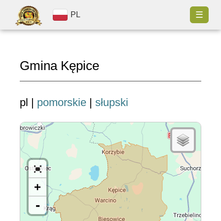
☰
PL
Gmina Kępice
pl |
pomorskie
|
słupski
+
-