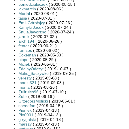
poniedzialeczek
( 2020-08-15 )
jgkmarcin
( 2020-08-06 )
Mortal
( 2020-08-01 )
tasia
( 2020-07-31 )
Emil-Górołajzy
( 2020-07-26 )
Kamyki Jacek
( 2020-07-24 )
SnujaJaworzno
( 2020-07-24 )
jarmik
( 2020-07-02 )
archi194
( 2020-06-26 )
fenter
( 2020-06-21 )
ramzes
( 2020-06-02 )
Cokeman
( 2020-05-30 )
piopo
( 2020-05-29 )
Miciek
( 2020-05-01 )
ZdalnyOdczyt
( 2019-10-07 )
Maks_Saczywko
( 2019-09-25 )
veresty
( 2019-09-08 )
maniu321
( 2019-09-03 )
monia
( 2019-08-26 )
Zulirules96
( 2019-07-10 )
Żubr
( 2019-06-16 )
GrzegorzMolicki
( 2019-05-01 )
speedfan
( 2019-04-15 )
Pieniek
( 2019-04-13 )
Pio0001
( 2019-04-13 )
g.rygalski
( 2019-04-13 )
marszy
( 2019-04-13 )
matmys
( 2019-04-13 )