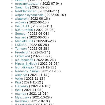
mrocznytapczan
( 2022-07-04 )
Sanch Es
( 2022-07-03 )
RedBlacksFan
( 2022-06-27 )
wspodnicynaszosie
( 2022-06-16 )
wiaterek
( 2022-06-16 )
ryjówka
( 2022-06-15 )
the_O_PL
( 2022-06-11 )
n0future666
( 2022-06-05 )
Semper
( 2022-06-04 )
bastard
( 2022-06-03 )
Maniek1981
( 2022-05-28 )
LKRISS
( 2022-05-28 )
Tomson
( 2022-05-28 )
Freebird
( 2022-05-27 )
Przemko4
( 2022-05-27 )
ola-fasola36
( 2022-04-26 )
Hipcia_i_Hipek
( 2022-01-08 )
leon.di.kapio
( 2021-12-31 )
Radosny_Smok
( 2021-11-15 )
wieloryb
( 2021-11-14 )
Vojko
( 2021-11-13 )
Kiwi
( 2021-11-12 )
Gerwazy
( 2021-11-10 )
theli
( 2021-11-05 )
mamba
( 2021-11-01 )
Myszczyk
( 2021-10-29 )
Kwabiak
( 2021-10-18 )
leondikapio
( 2021-10-14 )