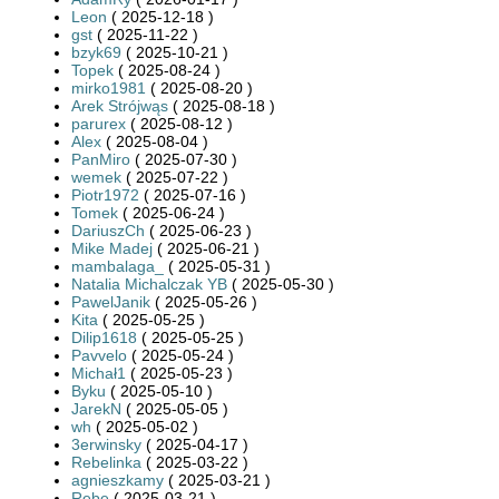
Leon
( 2025-12-18 )
gst
( 2025-11-22 )
bzyk69
( 2025-10-21 )
Topek
( 2025-08-24 )
mirko1981
( 2025-08-20 )
Arek Strójwąs
( 2025-08-18 )
parurex
( 2025-08-12 )
Alex
( 2025-08-04 )
PanMiro
( 2025-07-30 )
wemek
( 2025-07-22 )
Piotr1972
( 2025-07-16 )
Tomek
( 2025-06-24 )
DariuszCh
( 2025-06-23 )
Mike Madej
( 2025-06-21 )
mambalaga_
( 2025-05-31 )
Natalia Michalczak YB
( 2025-05-30 )
PawelJanik
( 2025-05-26 )
Kita
( 2025-05-25 )
Dilip1618
( 2025-05-25 )
Pavvelo
( 2025-05-24 )
Michał1
( 2025-05-23 )
Byku
( 2025-05-10 )
JarekN
( 2025-05-05 )
wh
( 2025-05-02 )
3erwinsky
( 2025-04-17 )
Rebelinka
( 2025-03-22 )
agnieszkamy
( 2025-03-21 )
Rebe
( 2025-03-21 )