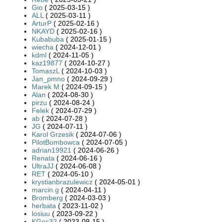
Gio
( 2025-03-15 )
ALL
( 2025-03-11 )
ArturP
( 2025-02-16 )
NKAYD
( 2025-02-16 )
Kubabuba
( 2025-01-15 )
wiecha
( 2024-12-01 )
kdml
( 2024-11-05 )
kaz19877
( 2024-10-27 )
TomaszL
( 2024-10-03 )
Jan_pmno
( 2024-09-29 )
Marek M
( 2024-09-15 )
Alan
( 2024-08-30 )
pirzu
( 2024-08-24 )
Felek
( 2024-07-29 )
ab
( 2024-07-28 )
JG
( 2024-07-11 )
Karol Grzesik
( 2024-07-06 )
PilotBombowca
( 2024-07-05 )
adrian19921
( 2024-06-26 )
Renata
( 2024-06-16 )
UltraJJ
( 2024-06-08 )
RET
( 2024-05-10 )
krystianbrazulewicz
( 2024-05-01 )
marcin.g
( 2024-04-11 )
Bromberg
( 2024-03-03 )
herbata
( 2023-11-02 )
losiuu
( 2023-09-22 )
KGos32
( 2023-09-15 )