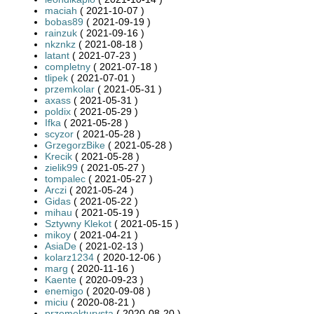
maciah
( 2021-10-07 )
bobas89
( 2021-09-19 )
rainzuk
( 2021-09-16 )
nkznkz
( 2021-08-18 )
latant
( 2021-07-23 )
completny
( 2021-07-18 )
tlipek
( 2021-07-01 )
przemkolar
( 2021-05-31 )
axass
( 2021-05-31 )
poldix
( 2021-05-29 )
Ifka
( 2021-05-28 )
scyzor
( 2021-05-28 )
GrzegorzBike
( 2021-05-28 )
Krecik
( 2021-05-28 )
zielik99
( 2021-05-27 )
tompalec
( 2021-05-27 )
Arczi
( 2021-05-24 )
Gidas
( 2021-05-22 )
mihau
( 2021-05-19 )
Sztywny Klekot
( 2021-05-15 )
mikoy
( 2021-04-21 )
AsiaDe
( 2021-02-13 )
kolarz1234
( 2020-12-06 )
marg
( 2020-11-16 )
Kaente
( 2020-09-23 )
enemigo
( 2020-09-08 )
miciu
( 2020-08-21 )
przemekturysta
( 2020-08-20 )