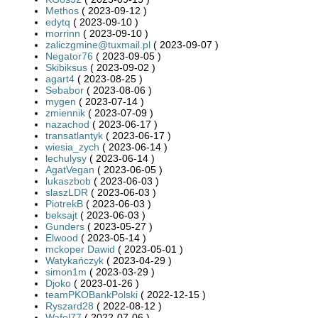
Methos
( 2023-09-12 )
edytq
( 2023-09-10 )
morrinn
( 2023-09-10 )
zaliczgmine@tuxmail.pl
( 2023-09-07 )
Negator76
( 2023-09-05 )
Skibiksus
( 2023-09-02 )
agart4
( 2023-08-25 )
Sebabor
( 2023-08-06 )
mygen
( 2023-07-14 )
zmiennik
( 2023-07-09 )
nazachod
( 2023-06-17 )
transatlantyk
( 2023-06-17 )
wiesia_zych
( 2023-06-14 )
lechulysy
( 2023-06-14 )
AgatVegan
( 2023-06-05 )
lukaszbob
( 2023-06-03 )
slaszLDR
( 2023-06-03 )
PiotrekB
( 2023-06-03 )
beksajt
( 2023-06-03 )
Gunders
( 2023-05-27 )
Elwood
( 2023-05-14 )
mckoper Dawid
( 2023-05-01 )
Watykańczyk
( 2023-04-29 )
simon1m
( 2023-03-29 )
Djoko
( 2023-01-26 )
teamPKOBankPolski
( 2022-12-15 )
Ryszard28
( 2022-08-12 )
Wafel77
( 2022-07-06 )