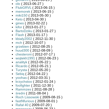
olo
( 2013-06-27 )
FlubGRVL
( 2013-06-15 )
memorek
( 2013-06-15 )
miki150
( 2013-05-30 )
Keto
( 2013-04-30 )
gines
( 2013-02-22 )
kifor
( 2013-01-27 )
BartoDziku
( 2013-01-27 )
Flash
( 2013-01-17 )
kbialy2002
( 2012-11-30 )
mch
( 2012-10-07 )
grzebien
( 2012-08-25 )
huud300
( 2012-08-09 )
chesteroni
( 2012-07-17 )
wojtekh1991
( 2012-06-23 )
analityk
( 2012-05-22 )
Ricardo
( 2012-05-21 )
Turysta
( 2012-05-20 )
Sebiq
( 2012-04-22 )
yoohas
( 2012-03-31 )
krzychstoo
( 2012-01-24 )
foofighter
( 2011-12-30 )
Rammzes
( 2011-08-28 )
średni
( 2011-08-04 )
Roch Lissowski
( 2009-08-15 )
fastNfurious
( 2009-08-01 )
Rafał 40
( 2009-07-20 )
mnowaczy
( 2009-06-23 )