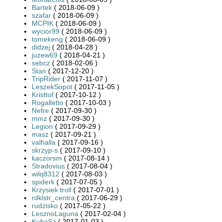
Bartek
( 2018-06-09 )
szafar
( 2018-06-09 )
MCPIK
( 2018-06-09 )
wycior99
( 2018-06-09 )
tomekeng
( 2018-06-09 )
didzej
( 2018-04-28 )
juzew69
( 2018-04-21 )
sebcz
( 2018-02-06 )
Stan
( 2017-12-20 )
TripRider
( 2017-11-07 )
LeszekSopot
( 2017-11-05 )
Kristtof
( 2017-10-12 )
Rogalletto
( 2017-10-03 )
Nefre
( 2017-09-30 )
mmz
( 2017-09-30 )
Legion
( 2017-09-29 )
masz
( 2017-09-21 )
valhalla
( 2017-09-16 )
skrzyp-s
( 2017-09-10 )
kaczorsm
( 2017-08-14 )
Stradovius
( 2017-08-04 )
wilq8312
( 2017-08-03 )
spiderk
( 2017-07-05 )
Krzysiek troll
( 2017-07-01 )
rdklstr_centra
( 2017-06-29 )
rudzisko
( 2017-05-22 )
LesznoLaguna
( 2017-02-04 )
KubaSz
( 2017-01-03 )