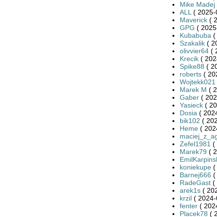
Mike Madej
ALL
( 2025-
Maverick
( 
GPG
( 2025
Kubabuba
(
Szakalik
( 2
olivvier64
( 
Krecik
( 202
Spike88
( 2
roberts
( 20
Wojtekk021
Marek M
( 2
Gaber
( 202
Yasieck
( 20
Dosia
( 2024
bik102
( 202
Heme
( 202
maciej_z_a
Zefel1981
(
Marek79
( 2
EmilKarpins
koniekupe
(
Barnej666
(
RadeGast
(
arek1s
( 20
krzil
( 2024-
fenter
( 202
Placek78
( 