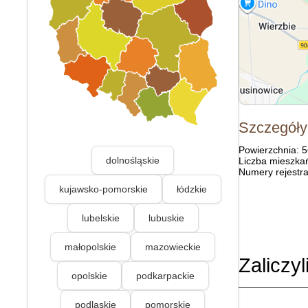
Szczegóły
Powierzchnia: 
dolnośląskie
Liczba mieszka
Numery rejestra
kujawsko-pomorskie
łódzkie
lubelskie
lubuskie
małopolskie
mazowieckie
Zaliczyl
opolskie
podkarpackie
podlaskie
pomorskie