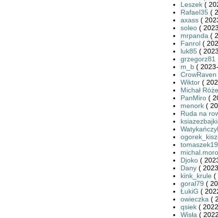
Leszek
( 20
Rafael35
( 
axass
( 202
soleo
( 2023
mrpanda
( 
Fanrol
( 202
luk85
( 2023
grzegorz81
m_b
( 2023-
CrowRaven
Wiktor
( 202
Michał Róże
PanMiro
( 2
menork
( 20
Ruda na ro
ksiazezbajk
Watykańczy
ogorek_kis
tomaszek19
michal.mor
Djoko
( 2023
Dany
( 2023
kink_krule
(
goral79
( 20
ŁukiG
( 202
owieczka
( 
qsiek
( 2022
Wisła
( 2022