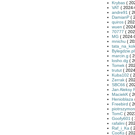
Krybas
( 20
VAT
( 2024-
andre91
( 2
DamianP
( 
quiros
( 202
wuen
( 2024
70777
( 202
MG
( 2024-
mnichu
( 20
tata_na_kol
Bylegdzie.pl
marcin.g
( 2
losho.dg
( 2
Tomek
( 202
trutut
( 2024
Kuba102
( 
Zerrak
( 202
SBC66
( 20
Jan Aleksy 
MaciekK
( 2
Henioblaza
Freebird
( 2
piotrszymo
TomC
( 202
Goofy601
( 
rafalini
( 202
Raf_i_Ka
( 
CooKs
( 202