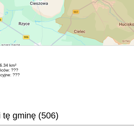
56.34 km²
ńców: ???
cyjne: ???
i tę gminę (
506
)