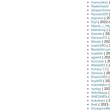
mareceksz
(
RadeGast2
lukaszchmie
Ryszard28
(
express
( 2
Etyl
( 2022-
Hipcia_i_Hi
blahdong
( 
Kaente
( 20
DariuszCh
(
Miciek
( 202
mati1990
( 
BartekGrzy
madefo
( 20
agart4
( 202
kouczan
( 2
Mietek81
( 
horacy 13
( 
Smeniu
( 20
Erwin1993
(
bzyk69
( 20
mariobiker
(
nyslay
( 202
VeloStacja
(
SHESHEN
(
kukukaro
( 
theli
( 2021-
GrzegorzBi