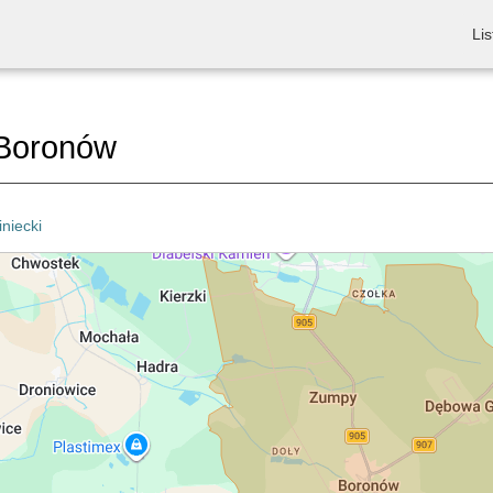
Lis
Boronów
iniecki