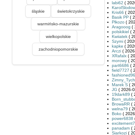
labi62
( 202
KarolSlodow
śląskie
świetokrzyskie
Kris66
( 202
Basik PP
( 2
Plkozo
( 202
warmińsko-mazurskie
Aragooog
( 
polskikiel
( 
wielkopolskie
Kwiiatek
( 2
Szymi
( 202
kapke
( 202
zachodniopomorskie
Arczi
( 2026
XRafalx
( 20
morowy
( 2
part6686
( 
field7727
( 
fashioned9
Zimny_Tych
Marek S
( 2
JG
( 2026-0
19dark89
( 
Born_stubb
BrowaRR
( 
welna79
( 2
Boko
( 2026
power6838
excitement
panadam
( 
Siarkozi
( 2