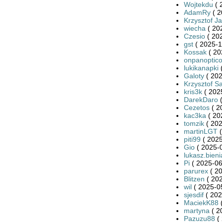
Wojtekdu
( 
AdamRy
( 2
Krzysztof J
wiecha
( 20
Czesio
( 202
gst
( 2025-1
Kossak
( 20
onpanoptic
lukikanapki
(
Galoty
( 202
Krzysztof S
kris3k
( 202
DarekDaro
(
Cezetos
( 2
kac3ka
( 20
tomzik
( 202
martinLGT
(
piti99
( 2025
Gio
( 2025-0
lukasz.bieni
Pi
( 2025-06
parurex
( 20
Blitzen
( 202
wil
( 2025-0
sjesdif
( 202
MaciekK88
(
martyna
( 2
Pazuzu88
( 