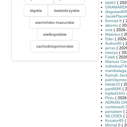
labi62
( 202
GRAMARE
śląskie
świetokrzyskie
disguised6
JacekPlace
Konrad K
( 
warmińsko-mazurskie
alezmu
( 20
ocie
( 2026-
wielkopolskie
Matiolus
( 2
Eder
( 2026
Author85
( 
zachodniopomorskie
jarras
( 2026
neezys
( 20
Felek
( 2026
Mariusz Cies
individual7
mambalaga
Kamyki Jac
patrickjones
kielak10
( 2
part6686
( 
tripled1441
Piniu
( 2026
ADRIAN G
combined1
panadam
( 
WLODEK
( 
Kozator85
(
Michał B
( 2