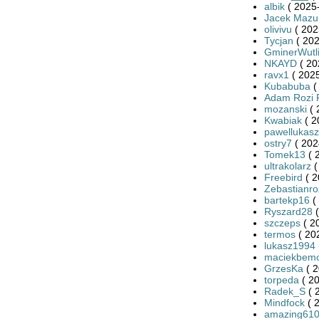
albik
( 2025-
Jacek Mazu
olivivu
( 202
Tycjan
( 202
GminerWutl
NKAYD
( 20
ravx1
( 2025
Kubabuba
(
Adam Rozi 
mozanski
( 
Kwabiak
( 2
pawellukasz
ostry7
( 202
Tomek13
( 
ultrakolarz
(
Freebird
( 2
Zebastianro
bartekp16
(
Ryszard28
(
szczeps
( 2
termos
( 20
lukasz1994
maciekbem
GrzesKa
( 2
torpeda
( 20
Radek_S
( 
Mindfock
( 
amazing61