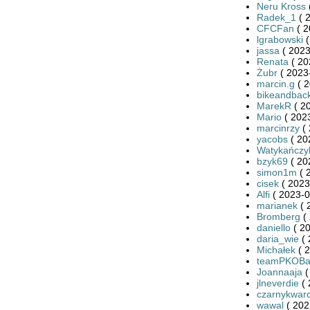
Neru Kross
Radek_1
( 
CFCFan
( 2
lgrabowski
(
jassa
( 2023
Renata
( 20
Żubr
( 2023
marcin.g
( 2
bikeandbac
MarekR
( 2
Mario
( 2023
marcinrzy
( 
yacobs
( 20
Watykańczy
bzyk69
( 20
simon1m
( 
cisek
( 2023
Alfi
( 2023-0
marianek
( 
Bromberg
( 
daniello
( 20
daria_wie
( 
Michałek
( 2
teamPKOBan
Joannaaja
(
jlneverdie
( 
czarnykwar
wawal
( 202