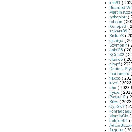
kris91
( 202
Bearded.Wh
Marcin Kozi
rytkapiotr
( 
robson
( 20
Konop73
( 
snikers89
( 
SnikerS
( 20
djcargo
( 20
SzymonP
( 
aniaj26
( 20
KGos32
( 2
olanie6
( 20
pimpf
( 2023
Dariusz Pry
marianeiro
(
flakoo
( 202
krzol
( 2023
oho
( 2023-
tryice
( 2023
Pawel_C
( 2
Siles
( 2023
CypSKY
( 2
konradpagu
MarcinCin
(
bobiker94
( 
AdamBicza
Jagular
( 20