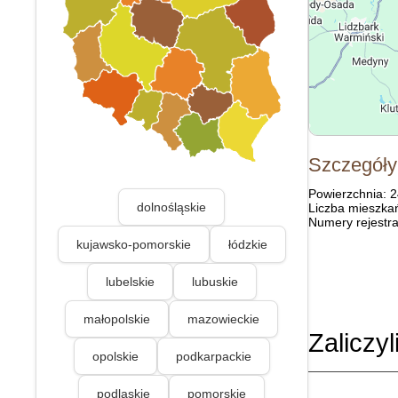
Szczegóły
Powierzchnia: 
dolnośląskie
Liczba mieszka
Numery rejestra
kujawsko-pomorskie
łódzkie
lubelskie
lubuskie
małopolskie
mazowieckie
Zaliczyl
opolskie
podkarpackie
podlaskie
pomorskie