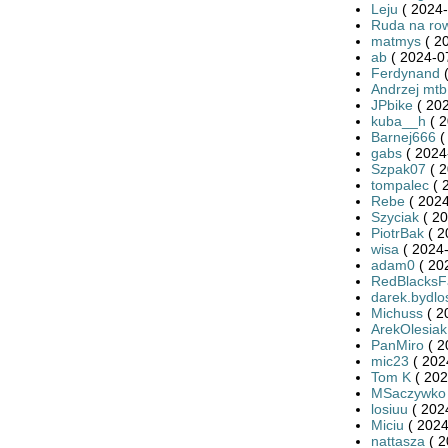
Leju
( 2024-
Ruda na ro
matmys
( 2
ab
( 2024-0
Ferdynand
(
Andrzej mtb
JPbike
( 202
kuba__h
( 2
Barnej666
(
gabs
( 2024
Szpak07
( 2
tompalec
( 
Rebe
( 2024
Szyciak
( 20
PiotrBak
( 2
wisa
( 2024-
adam0
( 20
RedBlacksF
darek.bydlo
Michuss
( 2
ArekOlesiak
PanMiro
( 2
mic23
( 202
Tom K
( 202
MSaczywko
losiuu
( 202
Miciu
( 2024
nattasza
( 2