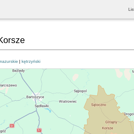
Lis
Korsze
mazurskie
|
kętrzyński