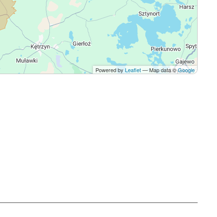
Powered by
Leaflet
— Map data ©
Google