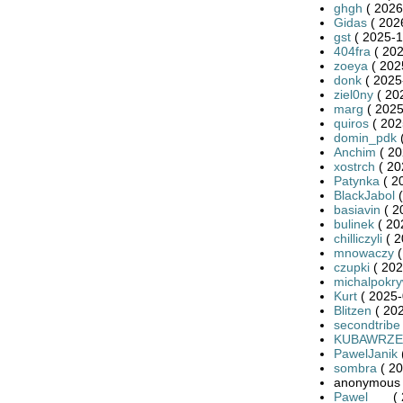
ghgh
( 2026
Gidas
( 202
gst
( 2025-1
404fra
( 202
zoeya
( 202
donk
( 2025
ziel0ny
( 20
marg
( 2025
quiros
( 202
domin_pdk
(
Anchim
( 20
xostrch
( 20
Patynka
( 2
BlackJabol
(
basiavin
( 2
bulinek
( 20
chilliczyli
( 2
mnowaczy
(
czupki
( 202
michalpokr
Kurt
( 2025-
Blitzen
( 202
secondtribe
KUBAWRZE
PawelJanik
sombra
( 20
anonymous 
Pawel___
( 