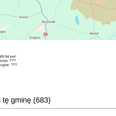
249.94 km²
ńców: ???
cyjne: ???
i tę gminę (
683
)