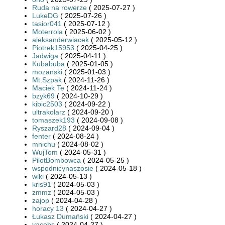
Ruda na rowerze
( 2025-07-27 )
LukeDG
( 2025-07-26 )
tasior041
( 2025-07-12 )
Moterrola
( 2025-06-02 )
aleksanderwiacek
( 2025-05-12 )
Piotrek15953
( 2025-04-25 )
Jadwiga
( 2025-04-11 )
Kubabuba
( 2025-01-05 )
mozanski
( 2025-01-03 )
Mt.Szpak
( 2024-11-26 )
Maciek Te
( 2024-11-24 )
bzyk69
( 2024-10-29 )
kibic2503
( 2024-09-22 )
ultrakolarz
( 2024-09-20 )
tomaszek193
( 2024-09-08 )
Ryszard28
( 2024-09-04 )
fenter
( 2024-08-24 )
mnichu
( 2024-08-02 )
WujTom
( 2024-05-31 )
PilotBombowca
( 2024-05-25 )
wspodnicynaszosie
( 2024-05-18 )
wiki
( 2024-05-13 )
kris91
( 2024-05-03 )
zmmz
( 2024-05-03 )
zajop
( 2024-04-28 )
horacy 13
( 2024-04-27 )
Łukasz Dumański
( 2024-04-27 )
yacobs
( 2024-04-27 )