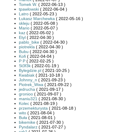
Tomek W.
( 2022-06-13 )
tpawlowski
( 2022-06-04 )
Latro
( 2022-05-23 )
Łukasz Marchewka
( 2022-05-16 )
skleju
( 2022-05-08 )
Mario
( 2022-05-07 )
kaz
( 2022-05-02 )
Etyl
( 2022-04-30 )
pablo_bike
( 2022-04-30 )
piotrekla
( 2022-04-30 )
Bubu
( 2022-04-30 )
Kofi
( 2022-04-04 )
P P
( 2022-02-25 )
St3f3k
( 2022-01-19 )
Bylegdzie.pl
( 2021-10-25 )
Kwabiak
( 2021-10-18 )
Johnny_n
( 2021-09-23 )
Piotrek_Wwa
( 2021-09-22 )
jedrucha
( 2021-09-17 )
gronioo
( 2021-09-07 )
maniu321
( 2021-08-30 )
Kolec
( 2021-08-19 )
przemekturysta
( 2021-08-18 )
wito
( 2021-08-04 )
Buła
( 2021-08-01 )
bikemike
( 2021-07-30 )
Pyndalarz
( 2021-07-27 )
czk1
( 2021-07-26 )