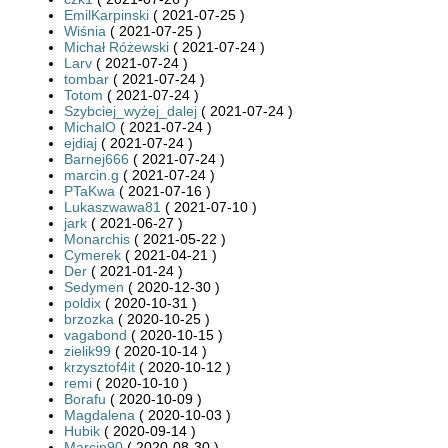
EmilKarpinski
( 2021-07-25 )
Wiśnia
( 2021-07-25 )
Michał Różewski
( 2021-07-24 )
Larv
( 2021-07-24 )
tombar
( 2021-07-24 )
Totom
( 2021-07-24 )
Szybciej_wyżej_dalej
( 2021-07-24 )
MichalO
( 2021-07-24 )
ejdiaj
( 2021-07-24 )
Barnej666
( 2021-07-24 )
marcin.g
( 2021-07-24 )
PTaKwa
( 2021-07-16 )
Lukaszwawa81
( 2021-07-10 )
jark
( 2021-06-27 )
Monarchis
( 2021-05-22 )
Cymerek
( 2021-04-21 )
Der
( 2021-01-24 )
Sedymen
( 2020-12-30 )
poldix
( 2020-10-31 )
brzozka
( 2020-10-25 )
vagabond
( 2020-10-15 )
zielik99
( 2020-10-14 )
krzysztof4it
( 2020-10-12 )
remi
( 2020-10-10 )
Borafu
( 2020-10-09 )
Magdalena
( 2020-10-03 )
Hubik
( 2020-09-14 )
Marcin90
( 2020-08-30 )