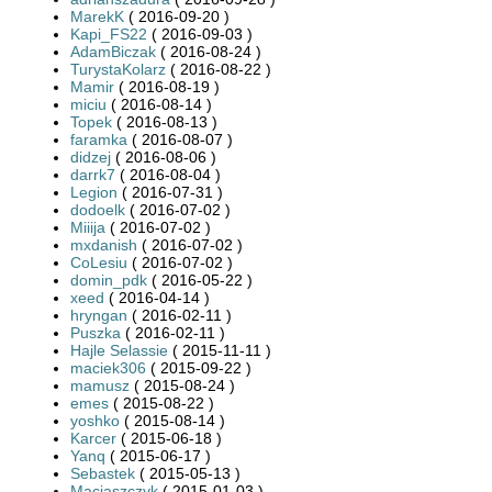
MarekK
( 2016-09-20 )
Kapi_FS22
( 2016-09-03 )
AdamBiczak
( 2016-08-24 )
TurystaKolarz
( 2016-08-22 )
Mamir
( 2016-08-19 )
miciu
( 2016-08-14 )
Topek
( 2016-08-13 )
faramka
( 2016-08-07 )
didzej
( 2016-08-06 )
darrk7
( 2016-08-04 )
Legion
( 2016-07-31 )
dodoelk
( 2016-07-02 )
Miiija
( 2016-07-02 )
mxdanish
( 2016-07-02 )
CoLesiu
( 2016-07-02 )
domin_pdk
( 2016-05-22 )
xeed
( 2016-04-14 )
hryngan
( 2016-02-11 )
Puszka
( 2016-02-11 )
Hajle Selassie
( 2015-11-11 )
maciek306
( 2015-09-22 )
mamusz
( 2015-08-24 )
emes
( 2015-08-22 )
yoshko
( 2015-08-14 )
Karcer
( 2015-06-18 )
Yanq
( 2015-06-17 )
Sebastek
( 2015-05-13 )
Maciaszczyk
( 2015-01-03 )