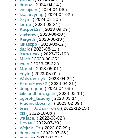
dmroz
( 2024-04-14 )
zeusjoan
( 2024-04-09 )
kkatarzynag
( 2024-04-02 )
Szymi
( 2024-03-30 )
losiuu
( 2023-09-24 )
Kacper127
( 2023-09-09 )
wiaterek
( 2023-08-20 )
Kargeth
( 2023-08-19 )
lukaszpp
( 2023-08-12 )
dacik
( 2023-08-11 )
izaisławek
( 2023-07-16 )
Mijah
( 2023-06-25 )
tytan
( 2023-05-22 )
Mortal
( 2023-05-01 )
edytq
( 2023-05-01 )
Watykańczyk
( 2023-04-29 )
Kierunkowy22
( 2023-04-21 )
dongregorio
( 2023-04-08 )
bikeandbackagain
( 2023-03-18 )
ogorek_kiszony
( 2023-03-14 )
PrzemekLesman
( 2023-02-09 )
teamPKOBankPolski
( 2022-12-15 )
ols
( 2022-10-08 )
wallace.
( 2022-08-02 )
Hoyas
( 2022-07-29 )
Wojtek_Dz
( 2022-07-29 )
damianno
( 2022-07-23 )
mariox
( 2022-07-07 )