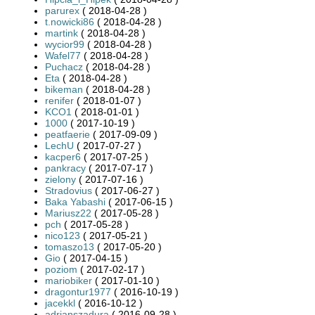
parurex
( 2018-04-28 )
t.nowicki86
( 2018-04-28 )
martink
( 2018-04-28 )
wycior99
( 2018-04-28 )
Wafel77
( 2018-04-28 )
Puchacz
( 2018-04-28 )
Eta
( 2018-04-28 )
bikeman
( 2018-04-28 )
renifer
( 2018-01-07 )
KCO1
( 2018-01-01 )
1000
( 2017-10-19 )
peatfaerie
( 2017-09-09 )
LechU
( 2017-07-27 )
kacper6
( 2017-07-25 )
pankracy
( 2017-07-17 )
zielony
( 2017-07-16 )
Stradovius
( 2017-06-27 )
Baka Yabashi
( 2017-06-15 )
Mariusz22
( 2017-05-28 )
pch
( 2017-05-28 )
nico123
( 2017-05-21 )
tomaszo13
( 2017-05-20 )
Gio
( 2017-04-15 )
poziom
( 2017-02-17 )
mariobiker
( 2017-01-10 )
dragontur1977
( 2016-10-19 )
jacekkl
( 2016-10-12 )
adrianszadura
( 2016-09-28 )