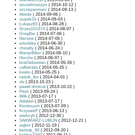
szczebrzeszyn
( 2014-10-12 )
szczepanmarc
( 2014-09-13 )
Abede
( 2014-09-06 )
ciupek16
( 2014-09-03 )
Łukasz83
( 2014-08-28 )
Grzes101974
( 2014-08-07 )
GregBar
( 2014-07-06 )
Narzew
( 2014-07-05 )
arturbike
( 2014-06-30 )
chirality
( 2014-06-24 )
MarqoBiker
( 2014-06-10 )
Horche
( 2014-06-07 )
bratSebastian
( 2014-05-26 )
callistratis
( 2014-05-25 )
kviato
( 2014-05-25 )
radzik_lbn
( 2014-04-01 )
slv
( 2013-10-23 )
paweł dmitruk
( 2013-10-22 )
Piiotr
( 2013-09-24 )
Wilk
( 2013-07-17 )
Adidadi
( 2013-07-17 )
Kontinuum
( 2013-07-09 )
KrzysiekP
( 2013-06-13 )
wieloryb
( 2012-12-30 )
SAKWIARZ-LUBLIN
( 2012-12-21 )
sajkor
( 2012-11-19 )
kertoip_90
( 2012-09-20 )
holden1000
( 2012-09-11 )