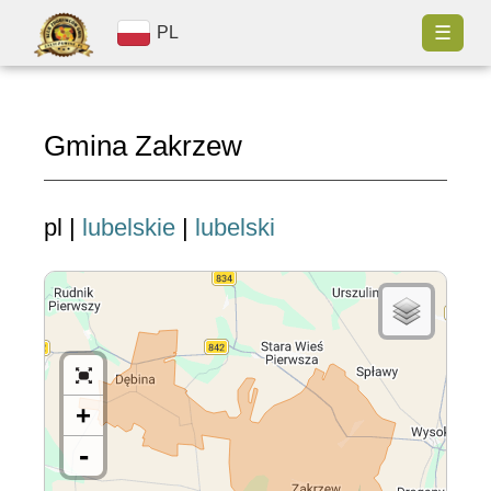
☰
PL
Gmina Zakrzew
pl |
lubelskie
|
lubelski
+
-