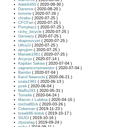
Adek5450
( 2020-08-30 )
Darence
( 2020-08-20 )
tommie
( 2020-07-26 )
chrabu
( 2020-07-25 )
CFCFan
( 2020-07-25 )
Pomykacz
( 2020-07-25 )
cichy_bicycle
( 2020-07-25 )
Gerwazy
( 2020-07-25 )
skaposzczet
( 2020-07-25 )
UltraJJ
( 2020-07-25 )
apryjom
( 2020-07-25 )
Maniek1981
( 2020-07-25 )
Arcycys
( 2020-07-14 )
Kapitan Sakwa
( 2020-07-04 )
zagranicznyinwestor
( 2020-07-04 )
Bambo
( 2020-07-04 )
Karol Nawrocki
( 2020-06-21 )
szala1981
( 2020-06-13 )
jurek
( 2020-06-04 )
MaRo281
( 2020-05-31 )
Tomekk
( 2020-04-24 )
Marcin z Lublina
( 2020-04-15 )
michal80ck
( 2020-03-26 )
Cokeman
( 2019-11-23 )
tosiek86-bstok
( 2019-10-17 )
SIUGI
( 2019-10-16 )
zlyszelag
( 2019-09-24 )
mrha
( 2019-09-11 )