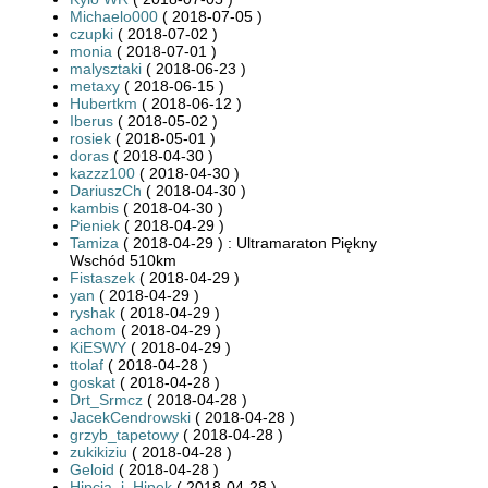
Michaelo000
( 2018-07-05 )
czupki
( 2018-07-02 )
monia
( 2018-07-01 )
malysztaki
( 2018-06-23 )
metaxy
( 2018-06-15 )
Hubertkm
( 2018-06-12 )
Iberus
( 2018-05-02 )
rosiek
( 2018-05-01 )
doras
( 2018-04-30 )
kazzz100
( 2018-04-30 )
DariuszCh
( 2018-04-30 )
kambis
( 2018-04-30 )
Pieniek
( 2018-04-29 )
Tamiza
( 2018-04-29 ) : Ultramaraton Piękny
Wschód 510km
Fistaszek
( 2018-04-29 )
yan
( 2018-04-29 )
ryshak
( 2018-04-29 )
achom
( 2018-04-29 )
KiESWY
( 2018-04-29 )
ttolaf
( 2018-04-28 )
goskat
( 2018-04-28 )
Drt_Srmcz
( 2018-04-28 )
JacekCendrowski
( 2018-04-28 )
grzyb_tapetowy
( 2018-04-28 )
zukikiziu
( 2018-04-28 )
Geloid
( 2018-04-28 )
Hipcia_i_Hipek
( 2018-04-28 )