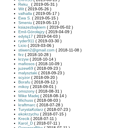
Reku_
( 2019-05-31 )
Wit
( 2019-05-26 )
valhalla
( 2019-05-17 )
Ewa S.
( 2019-05-15 )
Smeniu
( 2019-05-13 )
ksiazezbajkiem
( 2019-05-02 )
Emil-Górołajzy
( 2019-04-09 )
edytq17
( 2019-04-03 )
ryder911
( 2019-03-30 )
Licio
( 2019-03-06 )
stiwen2@gmail.com
( 2018-11-08 )
firz
( 2018-10-28 )
krzyw
( 2018-10-14 )
mafiosos
( 2018-10-09 )
juzew69
( 2018-09-23 )
malysztaki
( 2018-09-23 )
scyzor
( 2018-09-20 )
Borafu
( 2018-09-12 )
mikoy
( 2018-09-01 )
omszony
( 2018-08-31 )
Mike Madej
( 2018-08-14 )
Michuss
( 2018-08-03 )
kraftmarc
( 2018-07-28 )
TurystaKolarz
( 2018-07-23 )
ekokrzychu
( 2018-07-15 )
Krecik
( 2018-07-11 )
Karol_D
( 2018-07-11 )
GrzegorzBike
( 2018-07-11 )