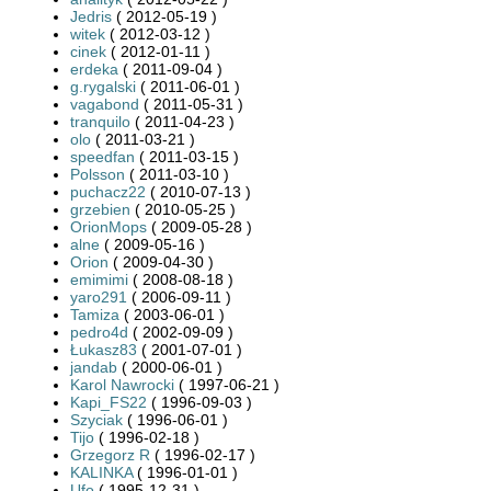
Jedris
( 2012-05-19 )
witek
( 2012-03-12 )
cinek
( 2012-01-11 )
erdeka
( 2011-09-04 )
g.rygalski
( 2011-06-01 )
vagabond
( 2011-05-31 )
tranquilo
( 2011-04-23 )
olo
( 2011-03-21 )
speedfan
( 2011-03-15 )
Polsson
( 2011-03-10 )
puchacz22
( 2010-07-13 )
grzebien
( 2010-05-25 )
OrionMops
( 2009-05-28 )
alne
( 2009-05-16 )
Orion
( 2009-04-30 )
emimimi
( 2008-08-18 )
yaro291
( 2006-09-11 )
Tamiza
( 2003-06-01 )
pedro4d
( 2002-09-09 )
Łukasz83
( 2001-07-01 )
jandab
( 2000-06-01 )
Karol Nawrocki
( 1997-06-21 )
Kapi_FS22
( 1996-09-03 )
Szyciak
( 1996-06-01 )
Tijo
( 1996-02-18 )
Grzegorz R
( 1996-02-17 )
KALINKA
( 1996-01-01 )
Ufo
( 1995-12-31 )