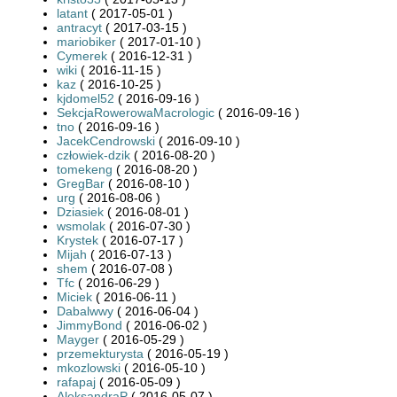
latant
( 2017-05-01 )
antracyt
( 2017-03-15 )
mariobiker
( 2017-01-10 )
Cymerek
( 2016-12-31 )
wiki
( 2016-11-15 )
kaz
( 2016-10-25 )
kjdomel52
( 2016-09-16 )
SekcjaRowerowaMacrologic
( 2016-09-16 )
tno
( 2016-09-16 )
JacekCendrowski
( 2016-09-10 )
człowiek-dzik
( 2016-08-20 )
tomekeng
( 2016-08-20 )
GregBar
( 2016-08-10 )
urg
( 2016-08-06 )
Dziasiek
( 2016-08-01 )
wsmolak
( 2016-07-30 )
Krystek
( 2016-07-17 )
Mijah
( 2016-07-13 )
shem
( 2016-07-08 )
Tfc
( 2016-06-29 )
Miciek
( 2016-06-11 )
Dabalwwy
( 2016-06-04 )
JimmyBond
( 2016-06-02 )
Mayger
( 2016-05-29 )
przemekturysta
( 2016-05-19 )
mkozlowski
( 2016-05-10 )
rafapaj
( 2016-05-09 )
AleksandraP
( 2016-05-07 )