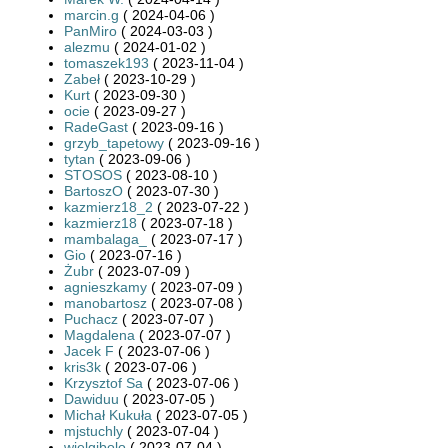
marcin.g
( 2024-04-06 )
PanMiro
( 2024-03-03 )
alezmu
( 2024-01-02 )
tomaszek193
( 2023-11-04 )
Zabeł
( 2023-10-29 )
Kurt
( 2023-09-30 )
ocie
( 2023-09-27 )
RadeGast
( 2023-09-16 )
grzyb_tapetowy
( 2023-09-16 )
tytan
( 2023-09-06 )
STOSOS
( 2023-08-10 )
BartoszO
( 2023-07-30 )
kazmierz18_2
( 2023-07-22 )
kazmierz18
( 2023-07-18 )
mambalaga_
( 2023-07-17 )
Gio
( 2023-07-16 )
Żubr
( 2023-07-09 )
agnieszkamy
( 2023-07-09 )
manobartosz
( 2023-07-08 )
Puchacz
( 2023-07-07 )
Magdalena
( 2023-07-07 )
Jacek F
( 2023-07-06 )
kris3k
( 2023-07-06 )
Krzysztof Sa
( 2023-07-06 )
Dawiduu
( 2023-07-05 )
Michał Kukuła
( 2023-07-05 )
mjstuchly
( 2023-07-04 )
wielgibolo
( 2023-07-04 )