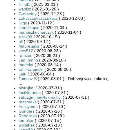
Hinol1
( 2021-03-21 )
wanisz
( 2021-01-20 )
Gwiezdny
( 2020-12-28 )
ŁukaszŁukaszŁukasz
( 2020-12-03 )
liggy
( 2020-11-12 )
leondikapio
( 2020-11-04 )
mariuszkucharczyk
( 2020-11-04 )
zielik99
( 2020-10-15 )
oll
( 2020-09-12 )
Mauretania
( 2020-08-24 )
krzy512
( 2020-08-23 )
ramzes
( 2020-08-21 )
Jan_pmno
( 2020-08-16 )
modelot
( 2020-08-14 )
EmilKarpinski
( 2020-08-06 )
Leju
( 2020-08-04 )
Tomasz S
( 2020-08-01 ) : Dobrzejewice i okolicę
...
piotr-jimi
( 2020-07-31 )
fastNfurious
( 2020-07-31 )
zaliczgmine@tuxmail.pl
( 2020-07-31 )
przemeks
( 2020-07-31 )
Fascyemh
( 2020-07-30 )
Gunders
( 2020-07-26 )
Rebelinka
( 2020-07-19 )
tomekar
( 2020-07-15 )
wojteksa
( 2020-07-13 )
krzys80
( 2020-07-12 )