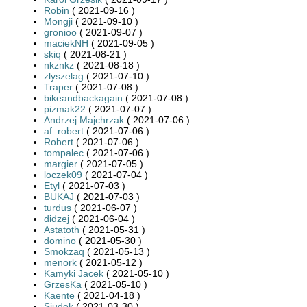
Robin
( 2021-09-16 )
Mongji
( 2021-09-10 )
gronioo
( 2021-09-07 )
maciekNH
( 2021-09-05 )
skiq
( 2021-08-21 )
nkznkz
( 2021-08-18 )
zlyszelag
( 2021-07-10 )
Traper
( 2021-07-08 )
bikeandbackagain
( 2021-07-08 )
pizmak22
( 2021-07-07 )
Andrzej Majchrzak
( 2021-07-06 )
af_robert
( 2021-07-06 )
Robert
( 2021-07-06 )
tompalec
( 2021-07-06 )
margier
( 2021-07-05 )
loczek09
( 2021-07-04 )
Etyl
( 2021-07-03 )
BUKAJ
( 2021-07-03 )
turdus
( 2021-06-07 )
didzej
( 2021-06-04 )
Astatoth
( 2021-05-31 )
domino
( 2021-05-30 )
Smokzaq
( 2021-05-13 )
menork
( 2021-05-12 )
Kamyki Jacek
( 2021-05-10 )
GrzesKa
( 2021-05-10 )
Kaente
( 2021-04-18 )
Siudek
( 2021-03-30 )