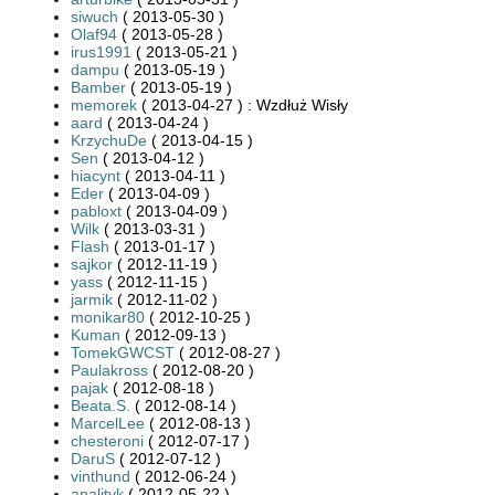
siwuch
( 2013-05-30 )
Olaf94
( 2013-05-28 )
irus1991
( 2013-05-21 )
dampu
( 2013-05-19 )
Bamber
( 2013-05-19 )
memorek
( 2013-04-27 ) : Wzdłuż Wisły
aard
( 2013-04-24 )
KrzychuDe
( 2013-04-15 )
Sen
( 2013-04-12 )
hiacynt
( 2013-04-11 )
Eder
( 2013-04-09 )
pabloxt
( 2013-04-09 )
Wilk
( 2013-03-31 )
Flash
( 2013-01-17 )
sajkor
( 2012-11-19 )
yass
( 2012-11-15 )
jarmik
( 2012-11-02 )
monikar80
( 2012-10-25 )
Kuman
( 2012-09-13 )
TomekGWCST
( 2012-08-27 )
Paulakross
( 2012-08-20 )
pajak
( 2012-08-18 )
Beata.S.
( 2012-08-14 )
MarcelLee
( 2012-08-13 )
chesteroni
( 2012-07-17 )
DaruS
( 2012-07-12 )
vinthund
( 2012-06-24 )
analityk
( 2012-05-22 )