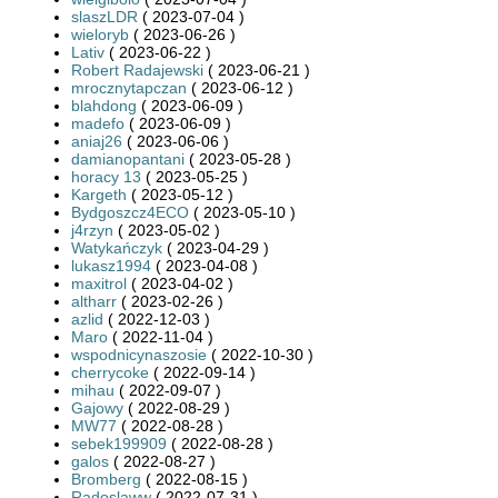
slaszLDR
( 2023-07-04 )
wieloryb
( 2023-06-26 )
Lativ
( 2023-06-22 )
Robert Radajewski
( 2023-06-21 )
mrocznytapczan
( 2023-06-12 )
blahdong
( 2023-06-09 )
madefo
( 2023-06-09 )
aniaj26
( 2023-06-06 )
damianopantani
( 2023-05-28 )
horacy 13
( 2023-05-25 )
Kargeth
( 2023-05-12 )
Bydgoszcz4ECO
( 2023-05-10 )
j4rzyn
( 2023-05-02 )
Watykańczyk
( 2023-04-29 )
lukasz1994
( 2023-04-08 )
maxitrol
( 2023-04-02 )
altharr
( 2023-02-26 )
azlid
( 2022-12-03 )
Maro
( 2022-11-04 )
wspodnicynaszosie
( 2022-10-30 )
cherrycoke
( 2022-09-14 )
mihau
( 2022-09-07 )
Gajowy
( 2022-08-29 )
MW77
( 2022-08-28 )
sebek199909
( 2022-08-28 )
galos
( 2022-08-27 )
Bromberg
( 2022-08-15 )
Radoslaww
( 2022-07-31 )