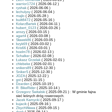
warrior1724
( 2026-06-12 )
ryshak
( 2026-06-06 )
lechulysy
( 2026-06-04 )
majlo
( 2026-05-28 )
built8472
( 2026-05-16 )
KolarzBartek
( 2026-04-11 )
hubert_0123
( 2026-03-26 )
anszy
( 2026-03-15 )
agart4
( 2026-03-08 )
Sławek86
( 2026-03-05 )
bzyk69
( 2026-03-02 )
Kris66
( 2026-03-01 )
hoelm78
( 2026-02-13 )
Schalker
( 2026-02-08 )
Łukasz Grzelak
( 2026-02-01 )
chlebeke
( 2026-02-01 )
snikers89
( 2025-12-30 )
SnikerS
( 2025-12-30 )
JOZA
( 2025-12-22 )
gst
( 2025-11-15 )
Dzarden
( 2025-10-19 )
R. BikeRider
( 2025-10-14 )
Grzegorz Świtalski
( 2025-09-21 ) : W gminie fajna
sieć leśnych dróg rowerowych.
Jacek Kamycki
( 2025-09-17 )
kujacik
( 2025-09-16 )
ZbychWawa
( 2025-09-15 )
donk
( 2025-09-14 )