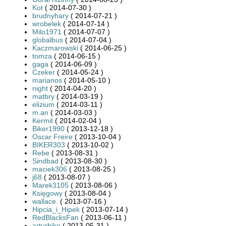
Kot
( 2014-07-30 )
brudnyhary
( 2014-07-21 )
wrobelek
( 2014-07-14 )
Milo1971
( 2014-07-07 )
globalbus
( 2014-07-04 )
Kaczmarowski
( 2014-06-25 )
tomza
( 2014-06-15 )
gaga
( 2014-06-09 )
Czeker
( 2014-05-24 )
marianos
( 2014-05-10 )
night
( 2014-04-20 )
matbry
( 2014-03-19 )
elizium
( 2014-03-11 )
m.an
( 2014-03-03 )
Kermit
( 2014-02-04 )
Biker1990
( 2013-12-18 )
Oscar Freire
( 2013-10-04 )
BIKER303
( 2013-10-02 )
Rebe
( 2013-08-31 )
Sindbad
( 2013-08-30 )
maciek306
( 2013-08-25 )
j68
( 2013-08-07 )
Marek3105
( 2013-08-06 )
Księgowy
( 2013-08-04 )
wallace.
( 2013-07-16 )
Hipcia_i_Hipek
( 2013-07-14 )
RedBlacksFan
( 2013-06-11 )
arturbike
( 2013-05-31 )