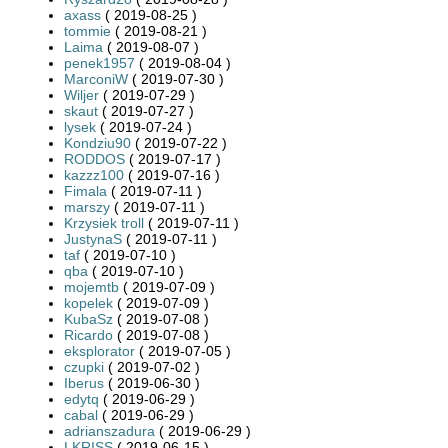
axass
( 2019-08-25 )
tommie
( 2019-08-21 )
Laima
( 2019-08-07 )
penek1957
( 2019-08-04 )
MarconiW
( 2019-07-30 )
Wiljer
( 2019-07-29 )
skaut
( 2019-07-27 )
lysek
( 2019-07-24 )
Kondziu90
( 2019-07-22 )
RODDOS
( 2019-07-17 )
kazzz100
( 2019-07-16 )
Fimala
( 2019-07-11 )
marszy
( 2019-07-11 )
Krzysiek troll
( 2019-07-11 )
JustynaS
( 2019-07-11 )
taf
( 2019-07-10 )
qba
( 2019-07-10 )
mojemtb
( 2019-07-09 )
kopelek
( 2019-07-09 )
KubaSz
( 2019-07-08 )
Ricardo
( 2019-07-08 )
eksplorator
( 2019-07-05 )
czupki
( 2019-07-02 )
Iberus
( 2019-06-30 )
edytq
( 2019-06-29 )
cabal
( 2019-06-29 )
adrianszadura
( 2019-06-29 )
LKRISS
( 2019-06-15 )