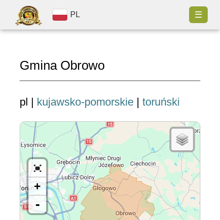
☰
PL
Gmina Obrowo
pl |
kujawsko-pomorskie
|
toruński
+
-