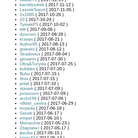
karoldziubek
( 2017-11-12 )
LeszekSopot
( 2017-11-05 )
2x1000
( 2017-10-26 )
10
( 2017-10-24 )
TymekPS
( 2017-10-02 )
ttttt
( 2017-09-06 )
dziurson
( 2017-08-28 )
krzwys
( 2017-08-21 )
Author85
( 2017-08-13 )
gnievko
( 2017-08-12 )
Stradovius
( 2017-08-04 )
giovanni
( 2017-07-30 )
Ultra&Turysta
( 2017-07-25 )
bubbles
( 2017-07-20 )
Bubu
( 2017-07-15 )
Ania
( 2017-07-15 )
polat
( 2017-07-10 )
stasiek
( 2017-07-09 )
jorisvoorn
( 2017-07-09 )
archi194
( 2017-07-06 )
rdklstr_centra
( 2017-06-29 )
torpeda
( 2017-06-18 )
Saneb
( 2017-06-17 )
empet
( 2017-06-10 )
Monarchis
( 2017-05-23 )
Zbigniew.I
( 2017-05-17 )
jkiczka
( 2017-05-15 )
kristo33
( 2017-05-13 )