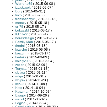
Werrona69
( 2015-06-08 )
izaisławek
( 2015-06-07 )
Bury
( 2015-05-31 )
tuco
( 2015-05-26 )
transatlantyk
( 2015-05-18 )
metaxy
( 2015-05-18 )
ert79
( 2015-05-17 )
ŁukaszM
( 2015-05-17 )
KiESWY
( 2015-05-17 )
borasdesign
( 2015-05-17 )
Family Man
( 2015-05-17 )
średni
( 2015-05-13 )
krzychu
( 2015-05-08 )
krexunn
( 2015-03-17 )
beduks
( 2015-03-09 )
kbialy2002
( 2015-03-04 )
zet.es
( 2015-02-09 )
Turysta
( 2015-01-18 )
sldtwa
( 2015-01-11 )
wilga
( 2015-01-01 )
wojpiw
( 2014-11-23 )
kes25
( 2014-11-08 )
Keto
( 2014-10-04 )
Kaszmar
( 2014-10-03 )
Evagor
( 2014-09-26 )
wacol
( 2014-09-02 )
Legion
( 2014-08-24 )
Góral nizinny
( 2014-08-23 )