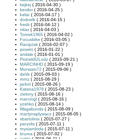
kejkej
( 2016-04-30 )
besibo
( 2016-04-25 )
kafar
( 2016-04-17 )
dodoelk
( 2016-04-15 )
fredii
( 2016-04-12 )
nitas
( 2016-04-03 )
Tomek1965
( 2016-04-02 )
Focusbike
( 2016-03-05 )
Raciężak
( 2016-02-07 )
piowini
( 2016-01-22 )
andale
( 2016-01-01 )
Piotrek82Lodz
( 2015-09-21 )
MARCINHD
( 2015-09-19 )
Morwain72
( 2015-09-06 )
daVe
( 2015-09-03 )
mmz
( 2015-08-29 )
jarkot
( 2015-08-26 )
Katana1978
( 2015-08-23 )
zielony
( 2015-08-16 )
marcingt
( 2015-08-16 )
yoshko
( 2015-08-14 )
Wagabunda
( 2015-08-09 )
martynaplywacz
( 2015-08-05 )
xbartolinix
( 2015-07-27 )
paryslis
( 2015-07-11 )
mysiamloda
( 2015-07-11 )
bruma
( 2015-07-02 )
jarbla
( 2015-06-11 )