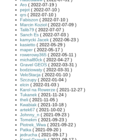
Aro
( 2022-07-19 )
pejot
( 2022-07-10 )
qrs
( 2022-07-10 )
Fabiszon
( 2022-07-10 )
Marcin Kozioł
( 2022-07-09 )
Talib79
( 2022-07-07 )
Sanch Es
( 2022-07-03 )
kamycki Jacek
( 2022-06-23 )
kasietto
( 2022-05-29 )
maper
( 2022-05-17 )
rowerowy365
( 2022-05-11 )
michal80ck
( 2022-04-27 )
Gravel GEOS
( 2022-03-31 )
bodziowaty
( 2022-03-31 )
VeloStacja
( 2022-01-10 )
Szczupy
( 2022-01-04 )
elcin
( 2022-01-03 )
Karol na Rowerze
( 2021-12-27 )
Tukanek
( 2021-11-24 )
theli
( 2021-11-05 )
Kwabiak
( 2021-10-18 )
artek67
( 2021-10-02 )
Johnny_n
( 2021-09-23 )
Tomekm
( 2021-09-23 )
Piotrek_Wwa
( 2021-09-22 )
Patka
( 2021-09-20 )
jedrucha
( 2021-09-17 )
Karol Grzesik
( 2021-09-17 )