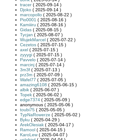
tracer
( 2025-09-14 )
Djoko
( 2025-09-14 )
marcopollo
( 2025-08-22 )
Pio0001
( 2025-08-16 )
Kamiiiru
( 2025-08-16 )
Gidas
( 2025-08-15 )
Tycjan
( 2025-08-07 )
WujekMarcel
( 2025-07-22 )
Cezetos
( 2025-07-15 )
axel
( 2025-07-15 )
zyyygi
( 2025-07-15 )
Pavvelo
( 2025-07-14 )
marcinj
( 2025-07-14 )
3m3f
( 2025-07-13 )
prz3m
( 2025-07-09 )
Wafel77
( 2025-07-05 )
amazing6108
( 2025-06-15 )
albik
( 2025-06-07 )
Topek
( 2025-06-02 )
edge7374
( 2025-05-09 )
anonymous ( 2025-05-06 )
toubi75
( 2025-05-05 )
TypNaRowerze
( 2025-05-02 )
Byku
( 2025-04-29 )
ArekOlesiak
( 2025-04-17 )
Ramool
( 2025-04-15 )
KaroLew
( 2025-04-07 )
velobird
( 2025-04-04 )