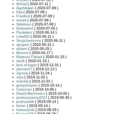
Mortal
( 2020-07-11 )
AgatVegan
( 2020-07-08 )
Kita
( 2020-07-08 )
Freebird
( 2020-07-08 )
marek
( 2020-07-08 )
Skibiksus
( 2020-07-08 )
Dziobakc4
( 2020-07-05 )
Pyndalarz
( 2020-06-14 )
LukeDG
( 2020-06-11 )
SnujaJaworzno
( 2020-06-11 )
apryjom
( 2020-05-31 )
skawol
( 2020-05-25 )
Benzon
( 2020-04-27 )
Mateusz Filipiak
( 2020-01-25 )
dart8
( 2020-01-15 )
leon.di.kapio
( 2019-12-31 )
damian27
( 2019-12-13 )
Zgroza
( 2019-11-24 )
rdza
( 2019-11-02 )
mamba
( 2019-11-01 )
gostyninianin
( 2019-10-14 )
Cokeman
( 2019-10-06 )
Dawid Błachowicz
( 2019-10-05 )
jarekszczesny2022
( 2019-09-30 )
podrozebik
( 2019-09-14 )
fenter
( 2019-09-14 )
lukasrybnik
( 2019-08-29 )
Ryszard28
( 2019-08-28 )