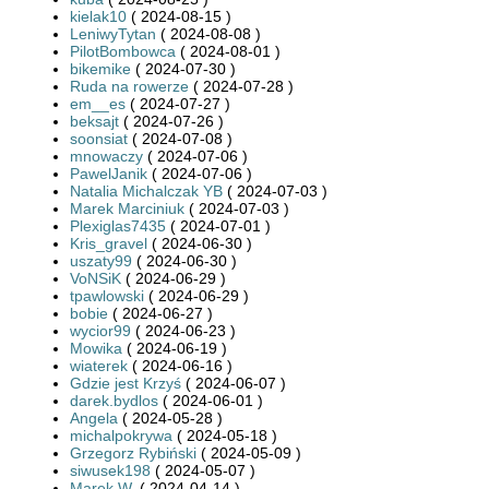
kielak10
( 2024-08-15 )
LeniwyTytan
( 2024-08-08 )
PilotBombowca
( 2024-08-01 )
bikemike
( 2024-07-30 )
Ruda na rowerze
( 2024-07-28 )
em__es
( 2024-07-27 )
beksajt
( 2024-07-26 )
soonsiat
( 2024-07-08 )
mnowaczy
( 2024-07-06 )
PawelJanik
( 2024-07-06 )
Natalia Michalczak YB
( 2024-07-03 )
Marek Marciniuk
( 2024-07-03 )
Plexiglas7435
( 2024-07-01 )
Kris_gravel
( 2024-06-30 )
uszaty99
( 2024-06-30 )
VoNSiK
( 2024-06-29 )
tpawlowski
( 2024-06-29 )
bobie
( 2024-06-27 )
wycior99
( 2024-06-23 )
Mowika
( 2024-06-19 )
wiaterek
( 2024-06-16 )
Gdzie jest Krzyś
( 2024-06-07 )
darek.bydlos
( 2024-06-01 )
Angela
( 2024-05-28 )
michalpokrywa
( 2024-05-18 )
Grzegorz Rybiński
( 2024-05-09 )
siwusek198
( 2024-05-07 )
Marek W.
( 2024-04-14 )