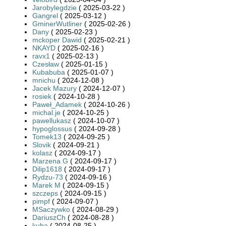
Jarobylegdzie
( 2025-03-22 )
Gangrel
( 2025-03-12 )
GminerWutliner
( 2025-02-26 )
Dany
( 2025-02-23 )
mckoper Dawid
( 2025-02-21 )
NKAYD
( 2025-02-16 )
ravx1
( 2025-02-13 )
Czesław
( 2025-01-15 )
Kubabuba
( 2025-01-07 )
mnichu
( 2024-12-08 )
Jacek Mazury
( 2024-12-07 )
rosiek
( 2024-10-28 )
Paweł_Adamek
( 2024-10-26 )
michal.je
( 2024-10-25 )
pawellukasz
( 2024-10-07 )
hypoglossus
( 2024-09-28 )
Tomek13
( 2024-09-25 )
Slovik
( 2024-09-21 )
kolasz
( 2024-09-17 )
Marzena G
( 2024-09-17 )
Dilip1618
( 2024-09-17 )
Rydzu-73
( 2024-09-16 )
Marek M
( 2024-09-15 )
szczeps
( 2024-09-15 )
pimpf
( 2024-09-07 )
MSaczywko
( 2024-08-29 )
DariuszCh
( 2024-08-28 )
kuba
( 2024-08-25 )