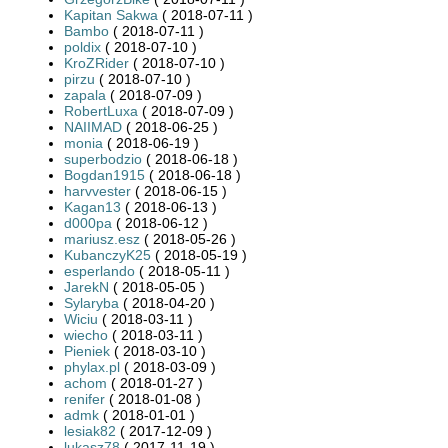
Kapitan Sakwa
( 2018-07-11 )
Bambo
( 2018-07-11 )
poldix
( 2018-07-10 )
KroZRider
( 2018-07-10 )
pirzu
( 2018-07-10 )
zapala
( 2018-07-09 )
RobertLuxa
( 2018-07-09 )
NAIIMAD
( 2018-06-25 )
monia
( 2018-06-19 )
superbodzio
( 2018-06-18 )
Bogdan1915
( 2018-06-18 )
harvvester
( 2018-06-15 )
Kagan13
( 2018-06-13 )
d000pa
( 2018-06-12 )
mariusz.esz
( 2018-05-26 )
KubanczyK25
( 2018-05-19 )
esperlando
( 2018-05-11 )
JarekN
( 2018-05-05 )
Sylaryba
( 2018-04-20 )
Wiciu
( 2018-03-11 )
wiecho
( 2018-03-11 )
Pieniek
( 2018-03-10 )
phylax.pl
( 2018-03-09 )
achom
( 2018-01-27 )
renifer
( 2018-01-08 )
admk
( 2018-01-01 )
lesiak82
( 2017-12-09 )
lukasz78
( 2017-11-19 )