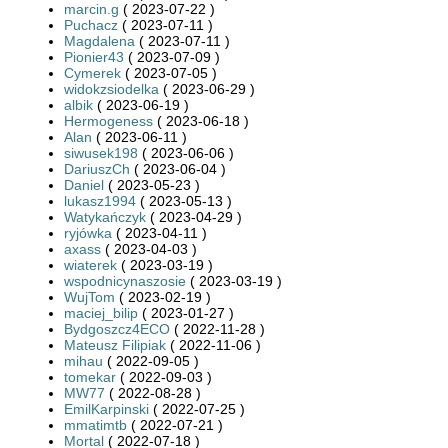
marcin.g
( 2023-07-22 )
Puchacz
( 2023-07-11 )
Magdalena
( 2023-07-11 )
Pionier43
( 2023-07-09 )
Cymerek
( 2023-07-05 )
widokzsiodelka
( 2023-06-29 )
albik
( 2023-06-19 )
Hermogeness
( 2023-06-18 )
Alan
( 2023-06-11 )
siwusek198
( 2023-06-06 )
DariuszCh
( 2023-06-04 )
Daniel
( 2023-05-23 )
lukasz1994
( 2023-05-13 )
Watykańczyk
( 2023-04-29 )
ryjówka
( 2023-04-11 )
axass
( 2023-04-03 )
wiaterek
( 2023-03-19 )
wspodnicynaszosie
( 2023-03-19 )
WujTom
( 2023-02-19 )
maciej_bilip
( 2023-01-27 )
Bydgoszcz4ECO
( 2022-11-28 )
Mateusz Filipiak
( 2022-11-06 )
mihau
( 2022-09-05 )
tomekar
( 2022-09-03 )
MW77
( 2022-08-28 )
EmilKarpinski
( 2022-07-25 )
mmatimtb
( 2022-07-21 )
Mortal
( 2022-07-18 )