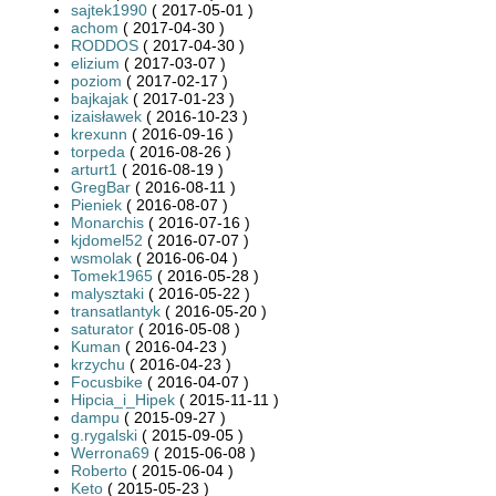
sajtek1990
( 2017-05-01 )
achom
( 2017-04-30 )
RODDOS
( 2017-04-30 )
elizium
( 2017-03-07 )
poziom
( 2017-02-17 )
bajkajak
( 2017-01-23 )
izaisławek
( 2016-10-23 )
krexunn
( 2016-09-16 )
torpeda
( 2016-08-26 )
arturt1
( 2016-08-19 )
GregBar
( 2016-08-11 )
Pieniek
( 2016-08-07 )
Monarchis
( 2016-07-16 )
kjdomel52
( 2016-07-07 )
wsmolak
( 2016-06-04 )
Tomek1965
( 2016-05-28 )
malysztaki
( 2016-05-22 )
transatlantyk
( 2016-05-20 )
saturator
( 2016-05-08 )
Kuman
( 2016-04-23 )
krzychu
( 2016-04-23 )
Focusbike
( 2016-04-07 )
Hipcia_i_Hipek
( 2015-11-11 )
dampu
( 2015-09-27 )
g.rygalski
( 2015-09-05 )
Werrona69
( 2015-06-08 )
Roberto
( 2015-06-04 )
Keto
( 2015-05-23 )