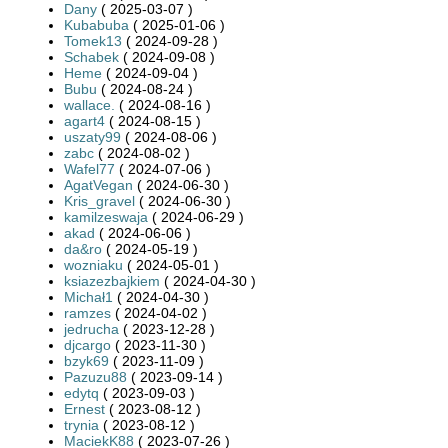
Dany
( 2025-03-07 )
Kubabuba
( 2025-01-06 )
Tomek13
( 2024-09-28 )
Schabek
( 2024-09-08 )
Heme
( 2024-09-04 )
Bubu
( 2024-08-24 )
wallace.
( 2024-08-16 )
agart4
( 2024-08-15 )
uszaty99
( 2024-08-06 )
zabc
( 2024-08-02 )
Wafel77
( 2024-07-06 )
AgatVegan
( 2024-06-30 )
Kris_gravel
( 2024-06-30 )
kamilzeswaja
( 2024-06-29 )
akad
( 2024-06-06 )
da&ro
( 2024-05-19 )
wozniaku
( 2024-05-01 )
ksiazezbajkiem
( 2024-04-30 )
Michał1
( 2024-04-30 )
ramzes
( 2024-04-02 )
jedrucha
( 2023-12-28 )
djcargo
( 2023-11-30 )
bzyk69
( 2023-11-09 )
Pazuzu88
( 2023-09-14 )
edytq
( 2023-09-03 )
Ernest
( 2023-08-12 )
trynia
( 2023-08-12 )
MaciekK88
( 2023-07-26 )