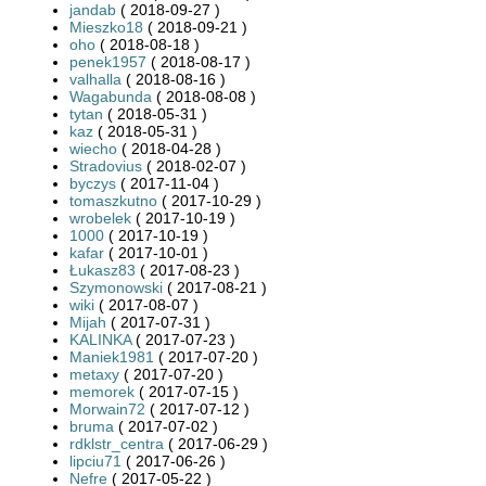
jandab
( 2018-09-27 )
Mieszko18
( 2018-09-21 )
oho
( 2018-08-18 )
penek1957
( 2018-08-17 )
valhalla
( 2018-08-16 )
Wagabunda
( 2018-08-08 )
tytan
( 2018-05-31 )
kaz
( 2018-05-31 )
wiecho
( 2018-04-28 )
Stradovius
( 2018-02-07 )
byczys
( 2017-11-04 )
tomaszkutno
( 2017-10-29 )
wrobelek
( 2017-10-19 )
1000
( 2017-10-19 )
kafar
( 2017-10-01 )
Łukasz83
( 2017-08-23 )
Szymonowski
( 2017-08-21 )
wiki
( 2017-08-07 )
Mijah
( 2017-07-31 )
KALINKA
( 2017-07-23 )
Maniek1981
( 2017-07-20 )
metaxy
( 2017-07-20 )
memorek
( 2017-07-15 )
Morwain72
( 2017-07-12 )
bruma
( 2017-07-02 )
rdklstr_centra
( 2017-06-29 )
lipciu71
( 2017-06-26 )
Nefre
( 2017-05-22 )