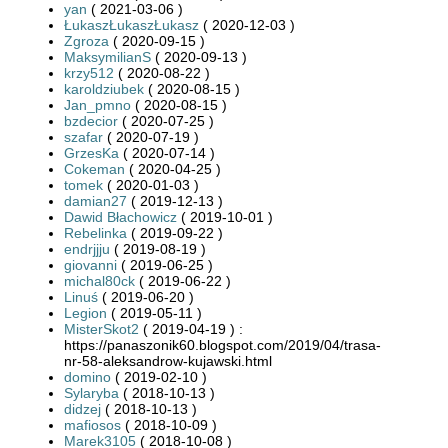
yan
( 2021-03-06 )
ŁukaszŁukaszŁukasz
( 2020-12-03 )
Zgroza
( 2020-09-15 )
MaksymilianS
( 2020-09-13 )
krzy512
( 2020-08-22 )
karoldziubek
( 2020-08-15 )
Jan_pmno
( 2020-08-15 )
bzdecior
( 2020-07-25 )
szafar
( 2020-07-19 )
GrzesKa
( 2020-07-14 )
Cokeman
( 2020-04-25 )
tomek
( 2020-01-03 )
damian27
( 2019-12-13 )
Dawid Błachowicz
( 2019-10-01 )
Rebelinka
( 2019-09-22 )
endrjjju
( 2019-08-19 )
giovanni
( 2019-06-25 )
michal80ck
( 2019-06-22 )
Linuś
( 2019-06-20 )
Legion
( 2019-05-11 )
MisterSkot2
( 2019-04-19 ) :
https://panaszonik60.blogspot.com/2019/04/trasa-
nr-58-aleksandrow-kujawski.html
domino
( 2019-02-10 )
Sylaryba
( 2018-10-13 )
didzej
( 2018-10-13 )
mafiosos
( 2018-10-09 )
Marek3105
( 2018-10-08 )