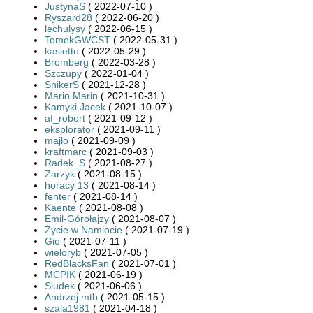
JustynaS
( 2022-07-10 )
Ryszard28
( 2022-06-20 )
lechulysy
( 2022-06-15 )
TomekGWCST
( 2022-05-31 )
kasietto
( 2022-05-29 )
Bromberg
( 2022-03-28 )
Szczupy
( 2022-01-04 )
SnikerS
( 2021-12-28 )
Mario Marin
( 2021-10-31 )
Kamyki Jacek
( 2021-10-07 )
af_robert
( 2021-09-12 )
eksplorator
( 2021-09-11 )
majlo
( 2021-09-09 )
kraftmarc
( 2021-09-03 )
Radek_S
( 2021-08-27 )
Zarzyk
( 2021-08-15 )
horacy 13
( 2021-08-14 )
fenter
( 2021-08-14 )
Kaente
( 2021-08-08 )
Emil-Górołajzy
( 2021-08-07 )
Życie w Namiocie
( 2021-07-19 )
Gio
( 2021-07-11 )
wieloryb
( 2021-07-05 )
RedBlacksFan
( 2021-07-01 )
MCPIK
( 2021-06-19 )
Siudek
( 2021-06-06 )
Andrzej mtb
( 2021-05-15 )
szala1981
( 2021-04-18 )