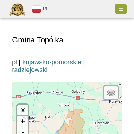
☰
PL
Gmina Topólka
pl |
kujawsko-pomorskie
|
radziejowski
+
-