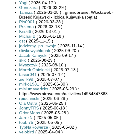
Yogi
( 2026-04-17 )
Gonczara
( 2026-03-29 )
Tamiza
( 2026-03-28 ) : gminobranie: Włocławek -
Brześć Kujawski - Izbica Kujawska (pętla)
Pio0001
( 2026-03-28 )
Przemo
( 2026-03-18 )
Kris66
( 2026-03-01 )
Michał B
( 2026-01-18 )
gst
( 2025-11-15 )
jedziemy_po_swoje
( 2025-11-14 )
sliwkowychlopak
( 2025-09-20 )
Jacek Kamycki
( 2025-09-17 )
skiq
( 2025-08-29 )
Myszczyk
( 2025-08-10 )
Marek Obielecki
( 2025-07-13 )
tasior041
( 2025-07-12 )
zielik99
( 2025-07-07 )
mirko1981
( 2025-06-30 )
misiumavericks
( 2025-06-29 ) :
https://www.strava.com/activities/14954847868
rpiechnicki
( 2025-06-28 )
Ola Ostra
( 2025-06-25 )
JohnyTRS
( 2025-06-18 )
OrionMops
( 2025-05-28 )
JarekN
( 2025-05-05 )
toubi75
( 2025-05-05 )
TypNaRowerze
( 2025-05-02 )
velobird
( 2025-04-04 )