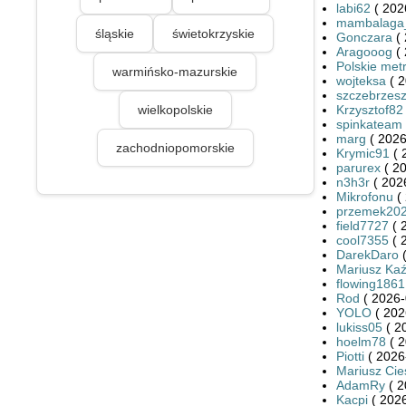
labi62
( 202
mambalaga
śląskie
świetokrzyskie
Gonczara
( 
Aragooog
( 
Polskie met
warmińsko-mazurskie
wojteksa
( 2
szczebrzes
wielkopolskie
Krzysztof82
spinkateam
marg
( 2026
zachodniopomorskie
Krymic91
( 
parurex
( 20
n3h3r
( 202
Mikrofonu
( 
przemek20
field7727
( 
cool7355
( 
DarekDaro
(
Mariusz Ka
flowing1861
Rod
( 2026-
YOLO
( 202
lukiss05
( 2
hoelm78
( 2
Piotti
( 2026
Mariusz Cies
AdamRy
( 2
Kacpi
( 2026