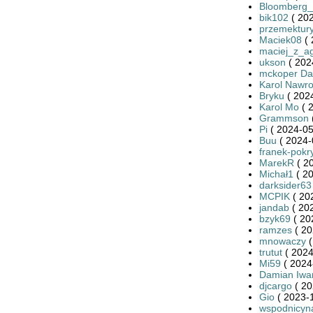
Bloomberg
bik102
( 202
przemektury
Maciek08
( 
maciej_z_a
ukson
( 202
mckoper Da
Karol Nawro
Bryku
( 2024
Karol Mo
( 
Grammson
Pi
( 2024-05
Buu
( 2024-
franek-pokr
MarekR
( 2
Michał1
( 20
darksider63
MCPIK
( 20
jandab
( 20
bzyk69
( 20
ramzes
( 20
mnowaczy
(
trutut
( 2024
Mi59
( 2024
Damian Iwa
djcargo
( 20
Gio
( 2023-1
wspodnicyn