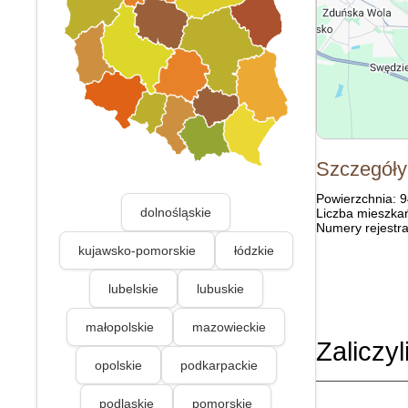
Szczegóły
Powierzchnia: 
dolnośląskie
Liczba mieszka
Numery rejestra
kujawsko-pomorskie
łódzkie
lubelskie
lubuskie
małopolskie
mazowieckie
Zaliczyl
opolskie
podkarpackie
podlaskie
pomorskie