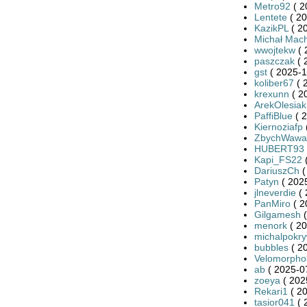
Metro92
( 2
Lentete
( 20
KazikPL
( 2
Michał Mac
wwojtekw
( 
paszczak
( 
gst
( 2025-1
koliber67
( 
krexunn
( 2
ArekOlesiak
PaffiBlue
( 2
Kiernoziafp
ZbychWawa
HUBERT93
Kapi_FS22
(
DariuszCh
(
Patyn
( 2025
jlneverdie
( 
PanMiro
( 2
Gilgamesh
(
menork
( 20
michalpokr
bubbles
( 2
Velomorpho
ab
( 2025-0
zoeya
( 202
Rekari1
( 20
tasior041
( 