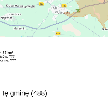
94.37 km²
ńców: ???
cyjne: ???
i tę gminę (
488
)