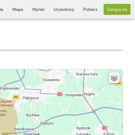
ta
Mapa
Wyniki
Uczestnicy
Pobierz
Zaloguj się