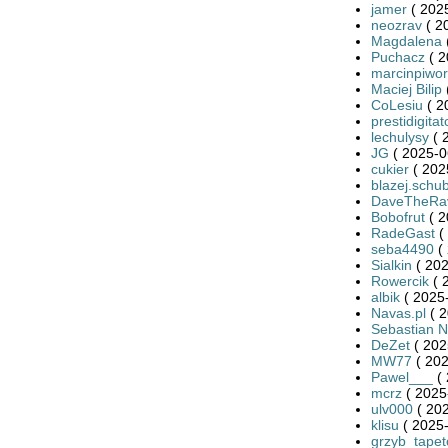
jamer
( 2025
neozrav
( 2
Magdalena
Puchacz
( 2
marcinpiwor
Maciej Bilip
CoLesiu
( 2
prestidigitat
lechulysy
( 
JG
( 2025-0
cukier
( 202
blazej.schub
DaveTheRa
Bobofrut
( 2
RadeGast
(
seba4490
( 
Sialkin
( 202
Rowercik
( 
albik
( 2025-
Navas.pl
( 2
Sebastian 
DeZet
( 202
MW77
( 202
Pawel___
( 
mcrz
( 2025
ulv000
( 202
klisu
( 2025-
grzyb_tape