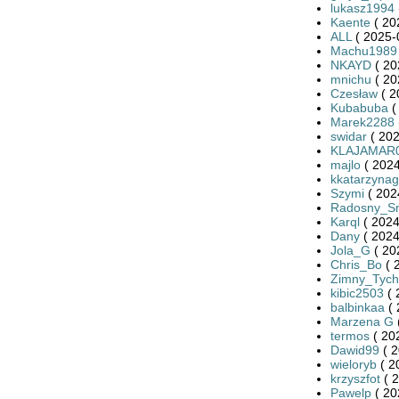
lukasz1994
Kaente
( 20
ALL
( 2025-
Machu1989
NKAYD
( 20
mnichu
( 20
Czesław
( 2
Kubabuba
(
Marek2288
swidar
( 202
KLAJAMAR
majlo
( 2024
kkatarzynag
Szymi
( 202
Radosny_S
Karql
( 2024
Dany
( 2024
Jola_G
( 20
Chris_Bo
( 
Zimny_Tych
kibic2503
( 
balbinkaa
( 
Marzena G
termos
( 20
Dawid99
( 2
wieloryb
( 2
krzyszfot
( 2
Pawelp
( 20