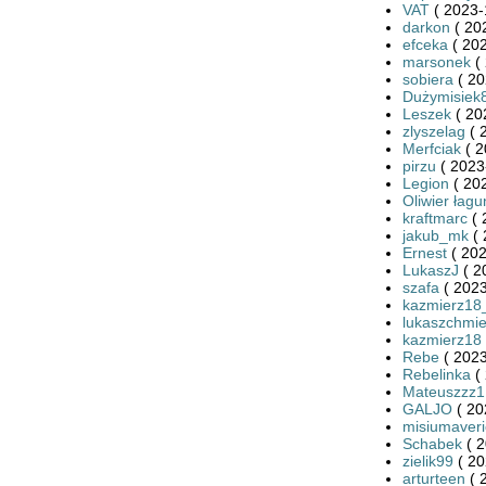
VAT
( 2023-
darkon
( 20
efceka
( 202
marsonek
( 
sobiera
( 20
Dużymisiek
Leszek
( 20
zlyszelag
( 
Merfciak
( 
pirzu
( 2023
Legion
( 20
Oliwier łagu
kraftmarc
( 
jakub_mk
( 
Ernest
( 202
LukaszJ
( 2
szafa
( 2023
kazmierz18
lukaszchmie
kazmierz18
Rebe
( 2023
Rebelinka
( 
Mateuszzz1
GALJO
( 20
misiumaveri
Schabek
( 2
zielik99
( 20
arturteen
( 