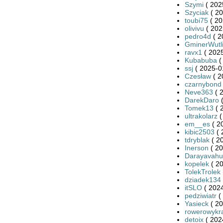
Szymi
( 202
Szyciak
( 20
toubi75
( 20
olivivu
( 202
pedro4d
( 2
GminerWutl
ravx1
( 2025
Kubabuba
(
ssj
( 2025-0
Czesław
( 2
czarnybond
Neve363
( 
DarekDaro
(
Tomek13
( 
ultrakolarz
(
em__es
( 2
kibic2503
( 
tdryblak
( 2
Inerson
( 20
Darayavahu
kopelek
( 20
TolekTrolek
dziadek134
itSLO
( 2024
pedziwiatr
(
Yasieck
( 20
rowerowykra
detoix
( 202