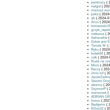
pankracy
( 
natgal
( 202
mariusz.esz
jutka
( 2024
ab
( 2024-0
Arczi
( 2024
tomaszek19
grzyb_tape
nattasza
( 2
Saharathe
(
Gdzie jest K
Tomek W.
( 
Byku
( 2024
kolak68
( 20
cslk
( 2024-
Ruda na ro
Miciu
( 2024
Baczy
( 202
chris-tof
( 2
JacekZielins
Swoimi Dro
alezmu
( 20
SzymonP
( 
marsonek
( 
ADRIAN G
losiuu
( 202
Badgerm
( 
KGos32
( 2