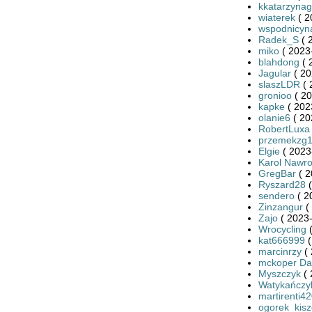
kkatarzynag
wiaterek
( 2
wspodnicyn
Radek_S
( 
miko
( 2023
blahdong
( 
Jagular
( 20
slaszLDR
( 
gronioo
( 20
kapke
( 202
olanie6
( 20
RobertLuxa
przemekzg
Elgie
( 2023
Karol Nawro
GregBar
( 2
Ryszard28
(
sendero
( 2
Zinzangur
(
Zajo
( 2023-
Wrocycling
(
kat666999
(
marcinrzy
( 
mckoper Da
Myszczyk
( 
Watykańczy
martirenti4
ogorek_kis