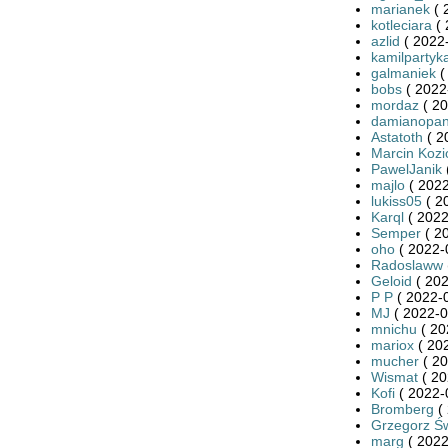
marianek
( 
kotleciara
( 
azlid
( 2022-
kamilpartyk
galmaniek
(
bobs
( 2022
mordaz
( 20
damianopan
Astatoth
( 2
Marcin Kozi
PawelJanik
majlo
( 2022
lukiss05
( 2
Karql
( 2022
Semper
( 2
oho
( 2022-
Radoslaww
Geloid
( 202
P P
( 2022-0
MJ
( 2022-0
mnichu
( 20
mariox
( 20
mucher
( 20
Wismat
( 20
Kofi
( 2022-
Bromberg
( 
Grzegorz Św
marg
( 2022