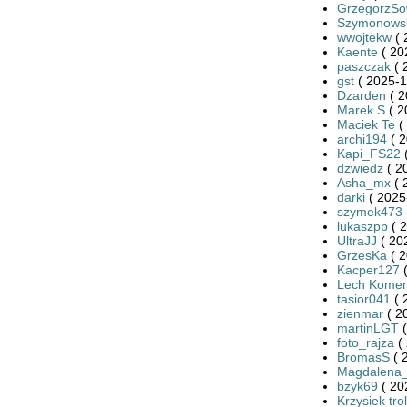
GrzegorzS
Szymonows
wwojtekw
( 
Kaente
( 20
paszczak
( 
gst
( 2025-1
Dzarden
( 2
Marek S
( 2
Maciek Te
(
archi194
( 2
Kapi_FS22
(
dzwiedz
( 2
Asha_mx
( 
darki
( 2025
szymek473
lukaszpp
( 2
UltraJJ
( 20
GrzesKa
( 2
Kacper127
(
Lech Kome
tasior041
( 
zienmar
( 2
martinLGT
(
foto_rajza
( 
BromasS
( 
Magdalena
bzyk69
( 20
Krzysiek trol