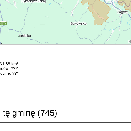
231.38 km²
ńców: ???
cyjne: ???
i tę gminę (
745
)