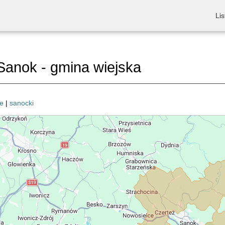
Lis
anok - gmina wiejska
e
|
sanocki