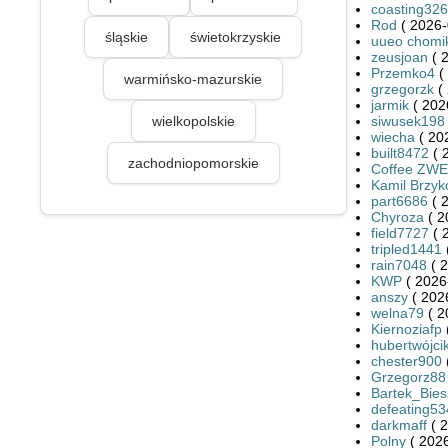
coasting32
Rod
( 2026-
śląskie
świetokrzyskie
uueo chomi
zeusjoan
( 
Przemko4
(
warmińsko-mazurskie
grzegorzk
( 
jarmik
( 202
wielkopolskie
siwusek198
wiecha
( 20
built8472
( 
zachodniopomorskie
Coffee ZWE
Kamil Brzyk
part6686
( 
Chyroza
( 2
field7727
( 
tripled1441
rain7048
( 2
KWP
( 2026
anszy
( 202
welna79
( 2
Kiernoziafp
hubertwójci
chester900
Grzegorz88
Bartek_Bie
defeating53
darkmaff
( 2
Polny
( 2026