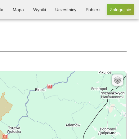
ta
Mapa
Wyniki
Uczestnicy
Pobierz
Zaloguj się