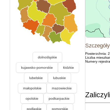
Szczegóły
Powierzchnia: 
dolnośląskie
Liczba mieszka
Numery rejestra
kujawsko-pomorskie
łódzkie
lubelskie
lubuskie
małopolskie
mazowieckie
Zaliczyl
opolskie
podkarpackie
podlaskie
pomorskie