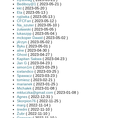
Bediboy@1
( 2023-05-21 )
kkt
( 2023-05-20 )
Eta
( 2023-05-13 )
ryjówka
( 2023-05-13 )
CFCFan
( 2023-05-12 )
Na_szuter
( 2023-05-10 )
żuławski
( 2023-05-05 )
lukaszpp
( 2023-05-04 )
mckoper Dawid
( 2023-05-02 )
j4rzyn
( 2023-05-02 )
Byku
( 2023-05-01 )
alne
( 2023-04-30 )
Ghost
( 2023-04-27 )
Kapitan Sakwa
( 2023-04-23 )
Jan G
( 2023-04-23 )
simon1m
( 2023-03-29 )
icelandico
( 2023-03-25 )
Spawacz
( 2023-03-23 )
tomiesz
( 2023-02-21 )
marianek
( 2023-01-25 )
Michałek
( 2023-01-08 )
mkluczka@gmail.com
( 2023-01-08 )
Agnes
( 2022-12-31 )
Skorpion76
( 2022-11-25 )
marg
( 2022-11-14 )
średni
( 2022-11-10 )
Żubr
( 2022-11-10 )
Gerwazy
( 2022-11-10 )