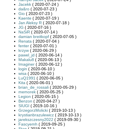
Jacekk
( 2020-07-24 )
da&ro
( 2020-07-23 )
Gio
( 2020-07-23 )
Kaente
( 2020-07-19 )
Jan Aleksy R
( 2020-07-18 )
JG
( 2020-07-16 )
NaSiR
( 2020-07-14 )
damian breitkopf
( 2020-07-05 )
Renata
( 2020-07-04 )
fenter
( 2020-07-01 )
krzyw
( 2020-06-29 )
pawel_jd
( 2020-06-14 )
Makalu8
( 2020-06-13 )
Imaginer
( 2020-06-12 )
login
( 2020-06-10 )
wisa
( 2020-06-10 )
LuQ1991
( 2020-06-05 )
Kita
( 2020-06-01 )
brian_de_rossali
( 2020-05-29 )
memorek
( 2020-05-25 )
Legion
( 2020-05-15 )
Benzon
( 2020-04-27 )
SIUGI
( 2019-10-16 )
GrzegorzMolicki
( 2019-10-13 )
krystianbrazulewicz
( 2019-10-13 )
jarekszczesny2022
( 2019-09-30 )
Fascyemh
( 2019-09-25 )
Stan
( 2019-09-21 )