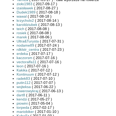
zioło1983
( 2017-09-17 )
izaisławek
( 2017-08-27 )
Dudek1989
( 2017-08-18 )
wawal
( 2017-08-18 )
krzycholx2
( 2017-08-14 )
karoldziubek
( 2017-08-13 )
teich
( 2017-08-08 )
rosiek
( 2017-08-08 )
marek
( 2017-08-06 )
Ultra&Turysta
( 2017-07-31 )
nodame89
( 2017-07-24 )
rdklstr_centra
( 2017-07-23 )
erdeka
( 2017-07-17 )
kaczorsm
( 2017-07-16 )
vectoralfa11
( 2017-07-16 )
leon
( 2017-07-16 )
Kakika
( 2017-07-12 )
Kontinuum
( 2017-07-12 )
radek83
( 2017-07-10 )
putin112
( 2017-07-07 )
wojteksa
( 2017-06-22 )
rowerowykraj
( 2017-06-13 )
dart8
( 2017-06-11 )
kendzi
( 2017-05-27 )
piowini
( 2017-05-04 )
torpeda
( 2017-02-17 )
mariobiker
( 2017-01-10 )
KubaSz
( 2017-01-03 )