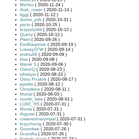
Michko
( 2020-11-24 )
Arek_rower
( 2020-11-14 )
liggy
( 2020-11-12 )
domin_pdk
( 2020-10-31 )
pacio
( 2020-10-25 )
krzysztof4it
( 2020-10-12 )
Queny
( 2020-10-12 )
Pitert
( 2020-09-26 )
EmilKarpinski
( 2020-09-19 )
LukasySTW
( 2020-09-14 )
endriu68
( 2020-09-09 )
Kiwi
( 2020-09-08 )
Marek S
( 2020-09-06 )
OskarQ
( 2020-08-23 )
whiskyw
( 2020-08-22 )
Ostry Prudnik
( 2020-08-17 )
jepetto
( 2020-08-12 )
Chrisdene
( 2020-08-11 )
Mortal
( 2020-08-03 )
noorbi_bike
( 2020-08-01 )
LUKE_HS
( 2020-07-31 )
Monia
( 2020-07-31 )
Argusie
( 2020-07-31 )
roweremnarympal
( 2020-07-31 )
krzychurog
( 2020-07-30 )
Goombee
( 2020-07-26 )
GrzesKa
( 2020-07-26 )
Kamyki Jacek
( 2020-07-24 )