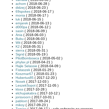
achom
( 2018-06-28 )
didzej
( 2018-06-23 )
69spokes
( 2018-06-17 )
monia
( 2018-06-17 )
luk
( 2018-06-15 )
emjarek
( 2018-06-13 )
d000pa
( 2018-06-12 )
sasin
( 2018-06-09 )
Ania
( 2018-06-03 )
Bubu
( 2018-06-03 )
Wit
( 2018-06-03 )
K2
( 2018-05-31 )
sierra
( 2018-05-31 )
Sigrid
( 2018-05-19 )
PilotBombowca
( 2018-05-02 )
phylax.pl
( 2018-04-21 )
Hajle Selassie
( 2018-04-09 )
Fistaszek
( 2018-01-29 )
Koszmar67
( 2018-01-23 )
Hubertus85
( 2017-12-20 )
Nosek
( 2017-12-03 )
LeszekSopot
( 2017-11-05 )
kloss
( 2017-10-28 )
elchupakabra
( 2017-10-12 )
jorisvoorn
( 2017-10-01 )
pabloxt
( 2017-09-24 )
mikoy
( 2017-09-23 )
Tamiza
( 2017-09-17 ) : całe wybrzeże na rowerze