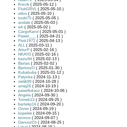
Krecik
( 2025-05-12 )
FlubGRVL
( 2025-05-10 )
wilus
( 2025-05-10 )
toubi75
( 2025-05-05 )
andale
( 2025-05-03 )
wh
( 2025-05-02 )
CargoKarol
( 2025-05-01 )
Pawel___
( 2025-04-21 )
Piotr1972
( 2025-04-13 )
ALL
( 2025-03-11 )
ArturP
( 2025-02-16 )
NKAYD
( 2025-02-16 )
kaziu94
( 2025-02-13 )
Bartas
( 2025-02-02 )
BartoszO
( 2025-01-30 )
Kubabuba
( 2025-01-12 )
Patynka
( 2024-11-13 )
zielik99
( 2024-10-28 )
aniaj26
( 2024-10-19 )
pawellukasz
( 2024-10-06 )
Angela
( 2024-09-30 )
Tomek13
( 2024-09-25 )
bartekp16
( 2024-09-20 )
Onnin
( 2024-09-19 )
kopelek
( 2024-09-15 )
termos
( 2024-09-07 )
DariuszCh
( 2024-08-25 )
Linuś
( 2024-08-15 )