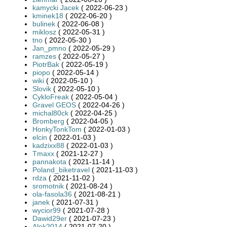
kamycki Jacek
( 2022-06-23 )
kminek18
( 2022-06-20 )
bulinek
( 2022-06-08 )
miklosz
( 2022-05-31 )
tno
( 2022-05-30 )
Jan_pmno
( 2022-05-29 )
ramzes
( 2022-05-27 )
PiotrBak
( 2022-05-19 )
piopo
( 2022-05-14 )
wiki
( 2022-05-10 )
Slovik
( 2022-05-10 )
CykloFreak
( 2022-05-04 )
Gravel GEOS
( 2022-04-26 )
michal80ck
( 2022-04-25 )
Bromberg
( 2022-04-05 )
HonkyTonkTom
( 2022-01-03 )
elcin
( 2022-01-03 )
kadzixx88
( 2022-01-03 )
Tmaxx
( 2021-12-27 )
pannakota
( 2021-11-14 )
Poland_biketravel
( 2021-11-03 )
rdza
( 2021-11-02 )
sromotnik
( 2021-08-24 )
ola-fasola36
( 2021-08-21 )
janek
( 2021-07-31 )
wycior99
( 2021-07-28 )
Dawid29er
( 2021-07-23 )
Alek2014
( 2021-07-20 )