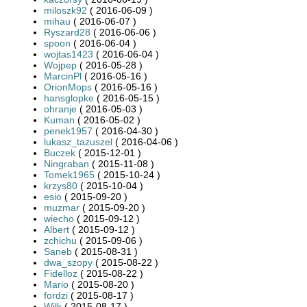
miloszk92
( 2016-06-09 )
mihau
( 2016-06-07 )
Ryszard28
( 2016-06-06 )
spoon
( 2016-06-04 )
wojtas1423
( 2016-06-04 )
Wojpep
( 2016-05-28 )
MarcinPl
( 2016-05-16 )
OrionMops
( 2016-05-16 )
hansglopke
( 2016-05-15 )
ohranje
( 2016-05-03 )
Kuman
( 2016-05-02 )
penek1957
( 2016-04-30 )
lukasz_tazuszel
( 2016-04-06 )
Buczek
( 2015-12-01 )
Ningraban
( 2015-11-08 )
Tomek1965
( 2015-10-24 )
krzys80
( 2015-10-04 )
esio
( 2015-09-20 )
muzmar
( 2015-09-20 )
wiecho
( 2015-09-12 )
Albert
( 2015-09-12 )
zchichu
( 2015-09-06 )
Saneb
( 2015-08-31 )
dwa_szopy
( 2015-08-22 )
Fidelloz
( 2015-08-22 )
Mario
( 2015-08-20 )
fordzi
( 2015-08-17 )
Wilk
( 2015-08-17 )