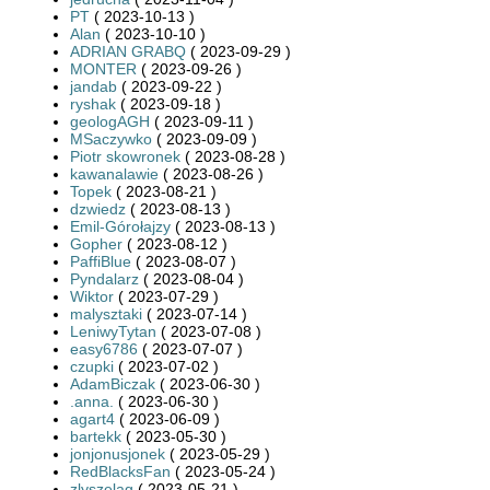
PT
( 2023-10-13 )
Alan
( 2023-10-10 )
ADRIAN GRABQ
( 2023-09-29 )
MONTER
( 2023-09-26 )
jandab
( 2023-09-22 )
ryshak
( 2023-09-18 )
geologAGH
( 2023-09-11 )
MSaczywko
( 2023-09-09 )
Piotr skowronek
( 2023-08-28 )
kawanalawie
( 2023-08-26 )
Topek
( 2023-08-21 )
dzwiedz
( 2023-08-13 )
Emil-Górołajzy
( 2023-08-13 )
Gopher
( 2023-08-12 )
PaffiBlue
( 2023-08-07 )
Pyndalarz
( 2023-08-04 )
Wiktor
( 2023-07-29 )
malysztaki
( 2023-07-14 )
LeniwyTytan
( 2023-07-08 )
easy6786
( 2023-07-07 )
czupki
( 2023-07-02 )
AdamBiczak
( 2023-06-30 )
.anna.
( 2023-06-30 )
agart4
( 2023-06-09 )
bartekk
( 2023-05-30 )
jonjonusjonek
( 2023-05-29 )
RedBlacksFan
( 2023-05-24 )
zlyszelag
( 2023-05-21 )