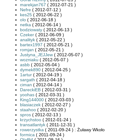
marekjan767
( 2012-07-21 )
Nefre
( 2012-07-12 )
kes25
( 2012-06-22 )
olo
( 2012-06-18 )
netka
( 2012-06-14 )
bodziowaty
( 2012-06-13 )
Czeker
( 2012-06-09 )
analityk
( 2012-05-22 )
bartex1997
( 2012-05-21 )
romjan
( 2012-05-21 )
Justyna_JEJJew
( 2012-05-07 )
wozniaku
( 2012-05-07 )
asbb
( 2012-05-04 )
dymek890
( 2012-04-25 )
1artur
( 2012-04-19 )
sargath
( 2012-04-18 )
ciman
( 2012-04-14 )
DareckiEB
( 2012-03-31 )
yoohas
( 2012-03-31 )
King144000
( 2012-03-03 )
blasiaczek
( 2012-02-27 )
staahoo
( 2012-02-20 )
spros
( 2012-02-13 )
krzychstoo
( 2012-01-24 )
transatlantyk
( 2011-12-31 )
rowerzystka
( 2011-09-24 ) : Żuławy Wkoło
formica
( 2011-09-24 )
Olaf94
( 2011-09-16 )