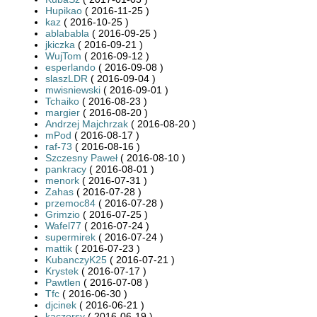
Hupikao
( 2016-11-25 )
kaz
( 2016-10-25 )
ablababla
( 2016-09-25 )
jkiczka
( 2016-09-21 )
WujTom
( 2016-09-12 )
esperlando
( 2016-09-08 )
slaszLDR
( 2016-09-04 )
mwisniewski
( 2016-09-01 )
Tchaiko
( 2016-08-23 )
margier
( 2016-08-20 )
Andrzej Majchrzak
( 2016-08-20 )
mPod
( 2016-08-17 )
raf-73
( 2016-08-16 )
Szczesny Paweł
( 2016-08-10 )
pankracy
( 2016-08-01 )
menork
( 2016-07-31 )
Zahas
( 2016-07-28 )
przemoc84
( 2016-07-28 )
Grimzio
( 2016-07-25 )
Wafel77
( 2016-07-24 )
supermirek
( 2016-07-24 )
mattik
( 2016-07-23 )
KubanczyK25
( 2016-07-21 )
Krystek
( 2016-07-17 )
Pawtlen
( 2016-07-08 )
Tfc
( 2016-06-30 )
djcinek
( 2016-06-21 )
kaczorsy
( 2016-06-19 )