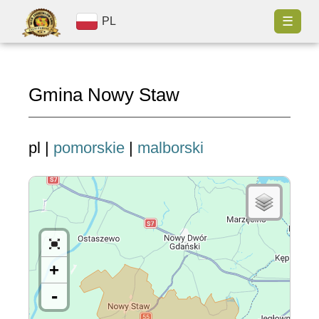
☰
PL
Gmina Nowy Staw
pl |
pomorskie
|
malborski
+
-