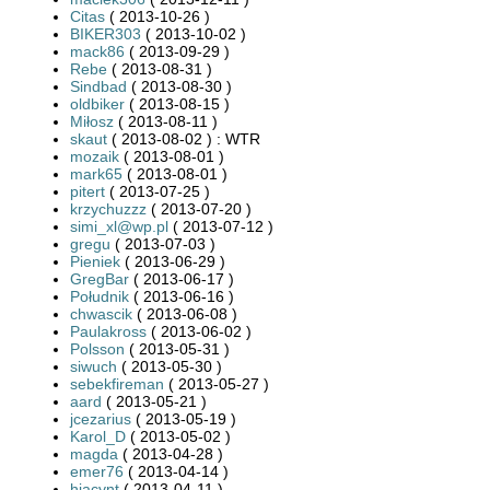
Citas
( 2013-10-26 )
BIKER303
( 2013-10-02 )
mack86
( 2013-09-29 )
Rebe
( 2013-08-31 )
Sindbad
( 2013-08-30 )
oldbiker
( 2013-08-15 )
Miłosz
( 2013-08-11 )
skaut
( 2013-08-02 ) : WTR
mozaik
( 2013-08-01 )
mark65
( 2013-08-01 )
pitert
( 2013-07-25 )
krzychuzzz
( 2013-07-20 )
simi_xl@wp.pl
( 2013-07-12 )
gregu
( 2013-07-03 )
Pieniek
( 2013-06-29 )
GregBar
( 2013-06-17 )
Południk
( 2013-06-16 )
chwascik
( 2013-06-08 )
Paulakross
( 2013-06-02 )
Polsson
( 2013-05-31 )
siwuch
( 2013-05-30 )
sebekfireman
( 2013-05-27 )
aard
( 2013-05-21 )
jcezarius
( 2013-05-19 )
Karol_D
( 2013-05-02 )
magda
( 2013-04-28 )
emer76
( 2013-04-14 )
hiacynt
( 2013-04-11 )