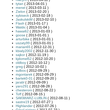
tytan
( 2013-04-01 )
menel
( 2013-03-11 )
Zielon
( 2013-02-20 )
sybiseck
( 2013-02-18 )
JaskulskiM
( 2013-02-10 )
Flash
( 2013-01-17 )
Waldic
( 2013-01-04 )
hawai62
( 2013-01-03 )
goose
( 2013-01-01 )
arturbike
( 2013-01-01 )
uszaty99
( 2013-01-01 )
marian65
( 2012-12-31 )
kbialy2002
( 2012-11-30 )
sajkor
( 2012-11-19 )
kjdomel52
( 2012-10-20 )
oldboy
( 2012-10-12 )
greg
( 2012-10-02 )
sulbos
( 2012-09-29 )
mgontarek
( 2012-09-29 )
bartek0-01
( 2012-09-20 )
jarabl
( 2012-09-09 )
yaro291
( 2012-08-28 )
chesteroni
( 2012-08-22 )
Toff
( 2012-08-15 )
SAKWIARZ-LUBLIN
( 2012-08-11 )
sastre19
( 2012-07-27 )
Highlander
( 2012-07-26 )
Góral nizinny
( 2012-07-23 )