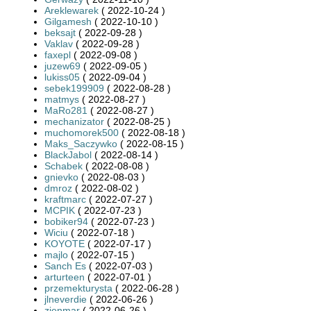
Areklewarek
( 2022-10-24 )
Gilgamesh
( 2022-10-10 )
beksajt
( 2022-09-28 )
Vaklav
( 2022-09-28 )
faxepl
( 2022-09-08 )
juzew69
( 2022-09-05 )
lukiss05
( 2022-09-04 )
sebek199909
( 2022-08-28 )
matmys
( 2022-08-27 )
MaRo281
( 2022-08-27 )
mechanizator
( 2022-08-25 )
muchomorek500
( 2022-08-18 )
Maks_Saczywko
( 2022-08-15 )
BlackJabol
( 2022-08-14 )
Schabek
( 2022-08-08 )
gnievko
( 2022-08-03 )
dmroz
( 2022-08-02 )
kraftmarc
( 2022-07-27 )
MCPIK
( 2022-07-23 )
bobiker94
( 2022-07-23 )
Wiciu
( 2022-07-18 )
KOYOTE
( 2022-07-17 )
majlo
( 2022-07-15 )
Sanch Es
( 2022-07-03 )
arturteen
( 2022-07-01 )
przemekturysta
( 2022-06-28 )
jlneverdie
( 2022-06-26 )
zienmar
( 2022-06-26 )