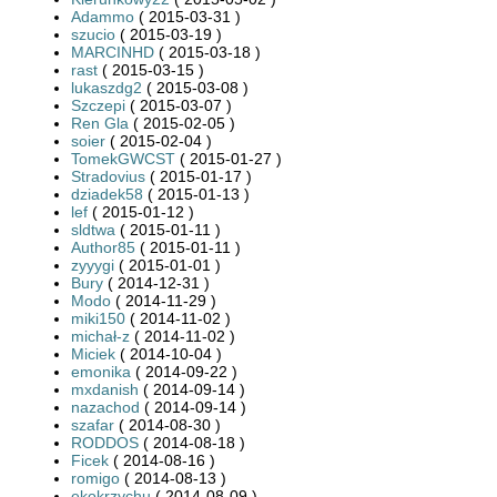
Adammo
( 2015-03-31 )
szucio
( 2015-03-19 )
MARCINHD
( 2015-03-18 )
rast
( 2015-03-15 )
lukaszdg2
( 2015-03-08 )
Szczepi
( 2015-03-07 )
Ren Gla
( 2015-02-05 )
soier
( 2015-02-04 )
TomekGWCST
( 2015-01-27 )
Stradovius
( 2015-01-17 )
dziadek58
( 2015-01-13 )
lef
( 2015-01-12 )
sldtwa
( 2015-01-11 )
Author85
( 2015-01-11 )
zyyygi
( 2015-01-01 )
Bury
( 2014-12-31 )
Modo
( 2014-11-29 )
miki150
( 2014-11-02 )
michał-z
( 2014-11-02 )
Miciek
( 2014-10-04 )
emonika
( 2014-09-22 )
mxdanish
( 2014-09-14 )
nazachod
( 2014-09-14 )
szafar
( 2014-08-30 )
RODDOS
( 2014-08-18 )
Ficek
( 2014-08-16 )
romigo
( 2014-08-13 )
ekokrzychu
( 2014-08-09 )