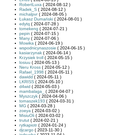
RobertLuxa
( 2024-08-12 )
Radek_S
( 2024-08-12 )
michalpvr
( 2024-08-05 )
Łukasz Dumański
( 2024-08-01 )
edytq
( 2024-07-28 )
tomekeng
( 2024-07-21 )
pepin
( 2024-07-15 )
Many
( 2024-07-06 )
Mowika
( 2024-06-19 )
wspodnicynaszosie
( 2024-06-15 )
kasiarzynak
( 2024-06-14 )
Krzysiek troll
( 2024-05-15 )
losiuu
( 2024-05-13 )
Neru Kross
( 2024-05-12 )
Rafael_1998
( 2024-05-11 )
dawidd
( 2024-05-11 )
LKRISS
( 2024-05-10 )
d4wid
( 2024-05-03 )
mambalaga_
( 2024-04-07 )
Myszczyk
( 2024-04-06 )
tomaszek193
( 2024-03-31 )
MG
( 2024-03-28 )
zoeya
( 2024-03-02 )
MisiuOli
( 2024-03-02 )
trutut
( 2024-02-21 )
rytkapiotr
( 2024-01-24 )
djcargo
( 2023-11-30 )
jedrucha
( 2023-11-04 )