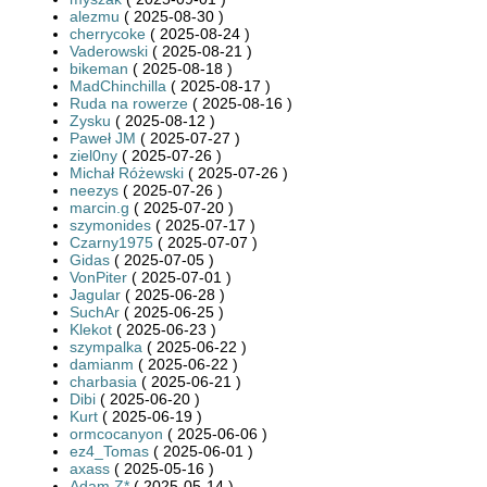
alezmu
( 2025-08-30 )
cherrycoke
( 2025-08-24 )
Vaderowski
( 2025-08-21 )
bikeman
( 2025-08-18 )
MadChinchilla
( 2025-08-17 )
Ruda na rowerze
( 2025-08-16 )
Zysku
( 2025-08-12 )
Paweł JM
( 2025-07-27 )
ziel0ny
( 2025-07-26 )
Michał Różewski
( 2025-07-26 )
neezys
( 2025-07-26 )
marcin.g
( 2025-07-20 )
szymonides
( 2025-07-17 )
Czarny1975
( 2025-07-07 )
Gidas
( 2025-07-05 )
VonPiter
( 2025-07-01 )
Jagular
( 2025-06-28 )
SuchAr
( 2025-06-25 )
Klekot
( 2025-06-23 )
szympalka
( 2025-06-22 )
damianm
( 2025-06-22 )
charbasia
( 2025-06-21 )
Dibi
( 2025-06-20 )
Kurt
( 2025-06-19 )
ormcocanyon
( 2025-06-06 )
ez4_Tomas
( 2025-06-01 )
axass
( 2025-05-16 )
Adam Z*
( 2025-05-14 )