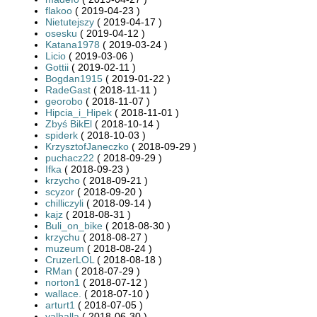
flakoo
( 2019-04-23 )
Nietutejszy
( 2019-04-17 )
osesku
( 2019-04-12 )
Katana1978
( 2019-03-24 )
Licio
( 2019-03-06 )
Gottii
( 2019-02-11 )
Bogdan1915
( 2019-01-22 )
RadeGast
( 2018-11-11 )
georobo
( 2018-11-07 )
Hipcia_i_Hipek
( 2018-11-01 )
Zbyś BikEl
( 2018-10-14 )
spiderk
( 2018-10-03 )
KrzysztofJaneczko
( 2018-09-29 )
puchacz22
( 2018-09-29 )
Ifka
( 2018-09-23 )
krzycho
( 2018-09-21 )
scyzor
( 2018-09-20 )
chilliczyli
( 2018-09-14 )
kajz
( 2018-08-31 )
Buli_on_bike
( 2018-08-30 )
krzychu
( 2018-08-27 )
muzeum
( 2018-08-24 )
CruzerLOL
( 2018-08-18 )
RMan
( 2018-07-29 )
norton1
( 2018-07-12 )
wallace.
( 2018-07-10 )
arturt1
( 2018-07-05 )
valhalla
( 2018-06-30 )