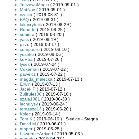
TeczowaMagia
( 2019-09-01 )
MatNov
( 2019-09-01 )
czajka
( 2019-08-31 )
BAQ
( 2019-08-31 )
lukasrybnik
( 2019-08-29 )
Roberto
( 2019-08-25 )
sobiera
( 2019-08-20 )
yass
( 2019-08-19 )
pirzu
( 2019-08-17 )
compadre
( 2019-08-10 )
yoshko
( 2019-08-06 )
koRba
( 2019-07-26 )
lysek
( 2019-07-24 )
Cokeman
( 2019-07-22 )
pawelcz
( 2019-07-22 )
magda_malecka
( 2019-07-13 )
Erwin
( 2019-07-13 )
Jacek F
( 2019-07-12 )
Zulirules96
( 2019-07-10 )
szala1981
( 2019-06-30 )
lechulysy
( 2019-06-24 )
tomaszo13
( 2019-06-20 )
Kolec
( 2019-06-14 )
Tom K
( 2019-06-10 ) : Siedlce - Stegna
David M
( 2019-06-01 )
maper
( 2019-05-25 )
LawrenceArrived
( 2019-05-03 )
madefo
( 2019-04-27 )