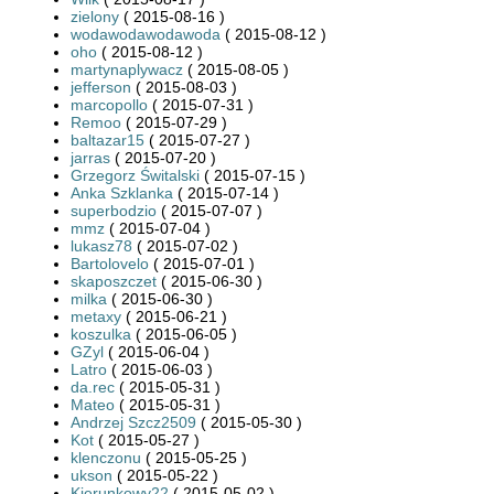
zielony
( 2015-08-16 )
wodawodawodawoda
( 2015-08-12 )
oho
( 2015-08-12 )
martynaplywacz
( 2015-08-05 )
jefferson
( 2015-08-03 )
marcopollo
( 2015-07-31 )
Remoo
( 2015-07-29 )
baltazar15
( 2015-07-27 )
jarras
( 2015-07-20 )
Grzegorz Świtalski
( 2015-07-15 )
Anka Szklanka
( 2015-07-14 )
superbodzio
( 2015-07-07 )
mmz
( 2015-07-04 )
lukasz78
( 2015-07-02 )
Bartolovelo
( 2015-07-01 )
skaposzczet
( 2015-06-30 )
milka
( 2015-06-30 )
metaxy
( 2015-06-21 )
koszulka
( 2015-06-05 )
GZyl
( 2015-06-04 )
Latro
( 2015-06-03 )
da.rec
( 2015-05-31 )
Mateo
( 2015-05-31 )
Andrzej Szcz2509
( 2015-05-30 )
Kot
( 2015-05-27 )
klenczonu
( 2015-05-25 )
ukson
( 2015-05-22 )
Kierunkowy22
( 2015-05-02 )