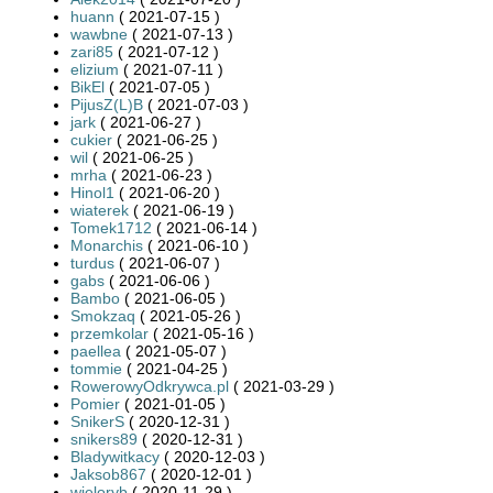
huann
( 2021-07-15 )
wawbne
( 2021-07-13 )
zari85
( 2021-07-12 )
elizium
( 2021-07-11 )
BikEl
( 2021-07-05 )
PijusZ(L)B
( 2021-07-03 )
jark
( 2021-06-27 )
cukier
( 2021-06-25 )
wil
( 2021-06-25 )
mrha
( 2021-06-23 )
Hinol1
( 2021-06-20 )
wiaterek
( 2021-06-19 )
Tomek1712
( 2021-06-14 )
Monarchis
( 2021-06-10 )
turdus
( 2021-06-07 )
gabs
( 2021-06-06 )
Bambo
( 2021-06-05 )
Smokzaq
( 2021-05-26 )
przemkolar
( 2021-05-16 )
paellea
( 2021-05-07 )
tommie
( 2021-04-25 )
RowerowyOdkrywca.pl
( 2021-03-29 )
Pomier
( 2021-01-05 )
SnikerS
( 2020-12-31 )
snikers89
( 2020-12-31 )
Bladywitkacy
( 2020-12-03 )
Jaksob867
( 2020-12-01 )
wieloryb
( 2020-11-29 )