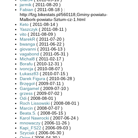
jarmik
( 2011-08-20 )
Fabian
( 2011-08-18 ) :
http://fzg.bikestats.pl/560118,Gminy-powiatu-
Malbork-powiatu-Sztum-cz-1.html
Keto
( 2011-08-14 )
Yaszczyk
( 2011-08-11 )
vito
( 2011-08-09 )
MarekR
( 2011-07-20 )
bwanga
( 2011-06-22 )
giovanni
( 2011-06-13 )
vagabond
( 2011-05-31 )
Michal8
( 2011-02-17 )
Borafu
( 2010-12-31 )
ivoncja
( 2010-08-07 )
Łukasz83
( 2010-07-15 )
Darek Figura
( 2010-06-28 )
Brzęgoł
( 2009-07-11 )
Gargamel
( 2009-07-10 )
grzess
( 2009-07-02 )
Odi
( 2008-08-01 )
Roch Lissowski
( 2008-08-01 )
Marcin
( 2008-07-07 )
Beata.S.
( 2008-05-15 )
Karol Nawrocki
( 2007-06-24 )
mnowaczy
( 2006-11-26 )
Kapi_FS22
( 2006-09-03 )
Szyciak
( 2006-06-30 )
Orion
( 2006-04-30 )