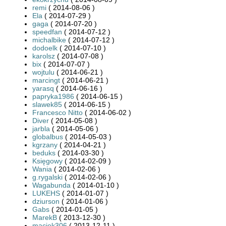
remi
( 2014-08-06 )
Ela
( 2014-07-29 )
gaga
( 2014-07-20 )
speedfan
( 2014-07-12 )
michalbike
( 2014-07-12 )
dodoelk
( 2014-07-10 )
karolsz
( 2014-07-08 )
bix
( 2014-07-07 )
wojtulu
( 2014-06-21 )
marcingt
( 2014-06-21 )
yarasq
( 2014-06-16 )
papryka1986
( 2014-06-15 )
slawek85
( 2014-06-15 )
Francesco Nitto
( 2014-06-02 )
Diver
( 2014-05-08 )
jarbla
( 2014-05-06 )
globalbus
( 2014-05-03 )
kgrzany
( 2014-04-21 )
beduks
( 2014-03-30 )
Księgowy
( 2014-02-09 )
Wania
( 2014-02-06 )
g.rygalski
( 2014-02-06 )
Wagabunda
( 2014-01-10 )
LUKEHS
( 2014-01-07 )
dziurson
( 2014-01-06 )
Gabs
( 2014-01-05 )
MarekB
( 2013-12-30 )
maciek306
( 2013-12-11 )