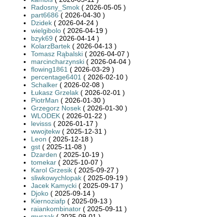
Radosny_Smok
( 2026-05-05 )
part6686
( 2026-04-30 )
Dzidek
( 2026-04-24 )
wielgibolo
( 2026-04-19 )
bzyk69
( 2026-04-14 )
KolarzBartek
( 2026-04-13 )
Tomasz Rąbalski
( 2026-04-07 )
marcincharzynski
( 2026-04-04 )
flowing1861
( 2026-03-29 )
percentage6401
( 2026-02-10 )
Schalker
( 2026-02-08 )
Łukasz Grzelak
( 2026-02-01 )
PiotrMan
( 2026-01-30 )
Grzegorz Nosek
( 2026-01-30 )
WLODEK
( 2026-01-22 )
levisss
( 2026-01-17 )
wwojtekw
( 2025-12-31 )
Leon
( 2025-12-18 )
gst
( 2025-11-08 )
Dzarden
( 2025-10-19 )
tomekar
( 2025-10-07 )
Karol Grzesik
( 2025-09-27 )
sliwkowychlopak
( 2025-09-19 )
Jacek Kamycki
( 2025-09-17 )
Djoko
( 2025-09-14 )
Kiernoziafp
( 2025-09-13 )
raiankombinator
( 2025-09-11 )
myszak
( 2025-09-01 )