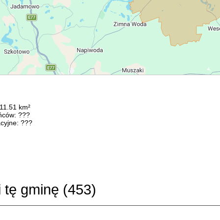
311.51 km²
ńców: ???
cyjne: ???
i tę gminę (
453
)