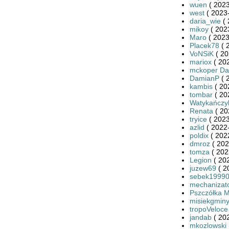
wuen
( 2023
west
( 2023-
daria_wie
( 
mikoy
( 202
Maro
( 2023
Placek78
( 
VoNSiK
( 20
mariox
( 20
mckoper Da
DamianP
( 
kambis
( 20
tombar
( 20
Watykańczy
Renata
( 20
tryice
( 2023
azlid
( 2022-
poldix
( 202
dmroz
( 202
tomza
( 202
Legion
( 20
juzew69
( 2
sebek1999
mechanizat
Pszczółka M
misiekgmin
tropoVeloce
jandab
( 20
mkozlowski