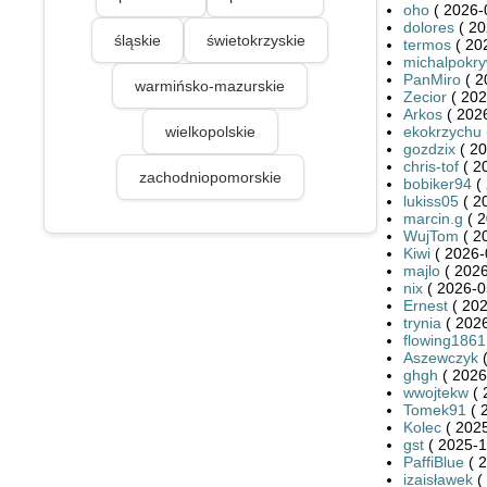
oho
( 2026-
dolores
( 20
śląskie
świetokrzyskie
termos
( 20
michalpokr
PanMiro
( 2
warmińsko-mazurskie
Zecior
( 202
Arkos
( 2026
wielkopolskie
ekokrzychu
gozdzix
( 20
chris-tof
( 2
zachodniopomorskie
bobiker94
( 
lukiss05
( 2
marcin.g
( 2
WujTom
( 2
Kiwi
( 2026-
majlo
( 2026
nix
( 2026-0
Ernest
( 202
trynia
( 2026
flowing1861
Aszewczyk
(
ghgh
( 2026
wwojtekw
( 
Tomek91
( 
Kolec
( 2025
gst
( 2025-1
PaffiBlue
( 2
izaisławek
(