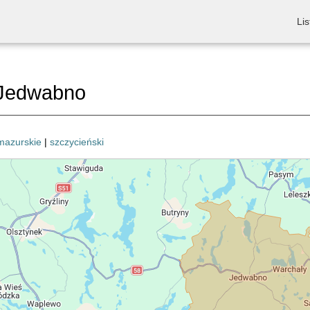
Lis
Jedwabno
mazurskie
|
szczycieński