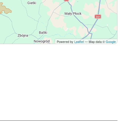
Powered by
Leaflet
— Map data ©
Google