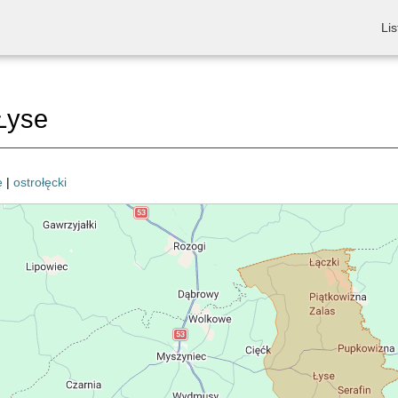
Lis
Łyse
e
|
ostrołęcki