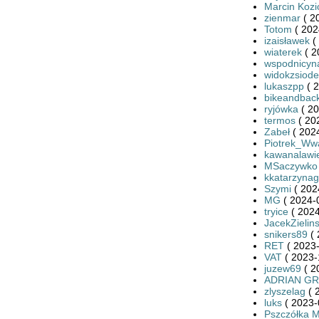
Marcin Kozi
zienmar
( 2
Totom
( 202
izaisławek
(
wiaterek
( 2
wspodnicyn
widokzsiode
lukaszpp
( 2
bikeandbac
ryjówka
( 20
termos
( 20
Zabeł
( 2024
Piotrek_Ww
kawanalawi
MSaczywko
kkatarzynag
Szymi
( 202
MG
( 2024-
tryice
( 2024
JacekZielins
snikers89
( 
RET
( 2023-
VAT
( 2023-
juzew69
( 2
ADRIAN G
zlyszelag
( 
luks
( 2023-
Pszczółka M