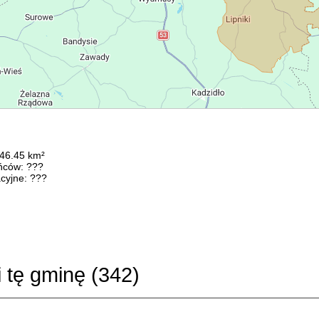
246.45 km²
ńców: ???
cyjne: ???
i tę gminę (
342
)