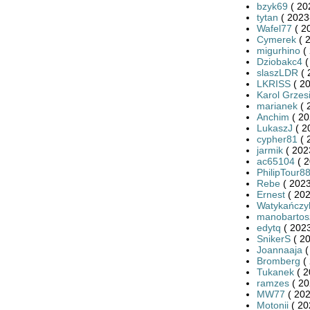
bzyk69
( 20
tytan
( 2023
Wafel77
( 2
Cymerek
( 
migurhino
( 
Dziobakc4
(
slaszLDR
( 
LKRISS
( 20
Karol Grzes
marianek
( 
Anchim
( 20
LukaszJ
( 2
cypher81
( 
jarmik
( 202
ac65104
( 2
PhilipTour8
Rebe
( 2023
Ernest
( 202
Watykańczy
manobartos
edytq
( 2023
SnikerS
( 20
Joannaaja
(
Bromberg
( 
Tukanek
( 2
ramzes
( 20
MW77
( 202
Motonii
( 20