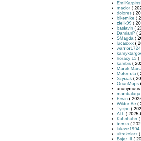
EmilKarpins
macior
( 20
dolores
( 20
bikemike
( 2
zielik99
( 20
basiavin
( 2
DamianP
( 
SMagda
( 2
lucasxxx
( 2
warrior1724
kamyktargo
horacy 13
( 
kambis
( 20
Marek Marci
Moterrola
( 
Szyciak
( 20
OrionMops
(
anonymous 
mambalaga
Erwin
( 2025
Wiktor Be
( 
Tycjan
( 202
ALL
( 2025-
Kubabuba
(
tomza
( 202
lukasz1994
ultrakolarz
(
Bajar III
( 20