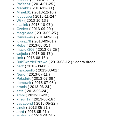
PaStKaz
( 2014-01-25 )
MarekB
( 2013-12-30 )
Misiek91
( 2013-12-10 )
jubudubu
( 2013-11-24 )
Wilk
( 2013-10-13 )
stasiek
( 2013-10-07 )
Czeker
( 2013-09-29 )
magicjade
( 2013-09-25 )
izaisławek
( 2013-09-05 )
lukasz78
( 2013-09-01 )
Rebe
( 2013-08-31 )
maciek306
( 2013-08-25 )
wojtulu
( 2013-08-17 )
limit
( 2013-08-16 )
BukTwardeDrzewo
( 2013-08-12 ) : dobra droga
barz
( 2013-08-08 )
marcopollo
( 2013-08-01 )
Neno
( 2013-07-11 )
Południk
( 2013-07-08 )
domowik
( 2013-07-05 )
eranis
( 2013-06-24 )
este
( 2013-06-24 )
ambi
( 2013-06-23 )
krisun17
( 2013-06-16 )
vagabond
( 2013-05-22 )
cinek
( 2013-05-21 )
aard
( 2013-05-21 )
michał-z
( 2013-05-21 )