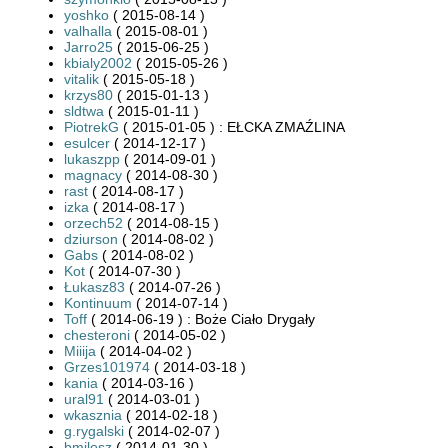
yoshko
( 2015-08-14 )
valhalla
( 2015-08-01 )
Jarro25
( 2015-06-25 )
kbialy2002
( 2015-05-26 )
vitalik
( 2015-05-18 )
krzys80
( 2015-01-13 )
sldtwa
( 2015-01-11 )
PiotrekG
( 2015-01-05 ) : EŁCKA ZMAŹLINA
esulcer
( 2014-12-17 )
lukaszpp
( 2014-09-01 )
magnacy
( 2014-08-30 )
rast
( 2014-08-17 )
izka
( 2014-08-17 )
orzech52
( 2014-08-15 )
dziurson
( 2014-08-02 )
Gabs
( 2014-08-02 )
Kot
( 2014-07-30 )
Łukasz83
( 2014-07-26 )
Kontinuum
( 2014-07-14 )
Toff
( 2014-06-19 ) : Boże Ciało Drygały
chesteroni
( 2014-05-02 )
Miiija
( 2014-04-02 )
Grzes101974
( 2014-03-18 )
kania
( 2014-03-16 )
ural91
( 2014-03-01 )
wkasznia
( 2014-02-18 )
g.rygalski
( 2014-02-07 )
bmilosz
( 2014-01-30 )