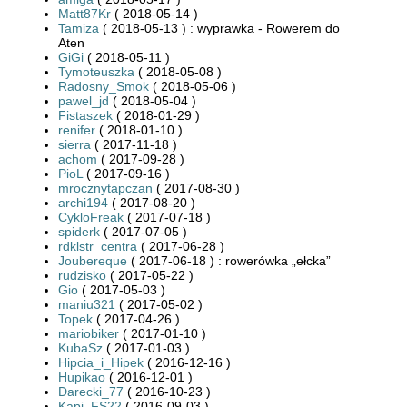
Matt87Kr
( 2018-05-14 )
Tamiza
( 2018-05-13 ) : wyprawka - Rowerem do
Aten
GiGi
( 2018-05-11 )
Tymoteuszka
( 2018-05-08 )
Radosny_Smok
( 2018-05-06 )
pawel_jd
( 2018-05-04 )
Fistaszek
( 2018-01-29 )
renifer
( 2018-01-10 )
sierra
( 2017-11-18 )
achom
( 2017-09-28 )
PioL
( 2017-09-16 )
mrocznytapczan
( 2017-08-30 )
archi194
( 2017-08-20 )
CykloFreak
( 2017-07-18 )
spiderk
( 2017-07-05 )
rdklstr_centra
( 2017-06-28 )
Joubereque
( 2017-06-18 ) : rowerówka „ełcka”
rudzisko
( 2017-05-22 )
Gio
( 2017-05-03 )
maniu321
( 2017-05-02 )
Topek
( 2017-04-26 )
mariobiker
( 2017-01-10 )
KubaSz
( 2017-01-03 )
Hipcia_i_Hipek
( 2016-12-16 )
Hupikao
( 2016-12-01 )
Darecki_77
( 2016-10-23 )
Kapi_FS22
( 2016-09-03 )