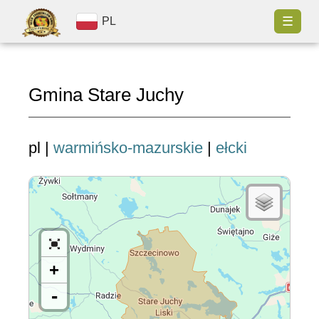
☰
PL
Gmina Stare Juchy
pl |
warmińsko-mazurskie
|
ełcki
+
-