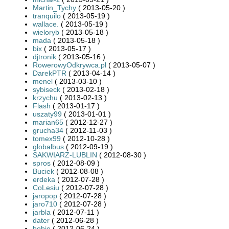
Martin_Tychy
( 2013-05-20 )
tranquilo
( 2013-05-19 )
wallace.
( 2013-05-19 )
wieloryb
( 2013-05-18 )
mada
( 2013-05-18 )
bix
( 2013-05-17 )
djtronik
( 2013-05-16 )
RowerowyOdkrywca.pl
( 2013-05-07 )
DarekPTR
( 2013-04-14 )
menel
( 2013-03-10 )
sybiseck
( 2013-02-18 )
krzychu
( 2013-02-13 )
Flash
( 2013-01-17 )
uszaty99
( 2013-01-01 )
marian65
( 2012-12-27 )
grucha34
( 2012-11-03 )
tomex99
( 2012-10-28 )
globalbus
( 2012-09-19 )
SAKWIARZ-LUBLIN
( 2012-08-30 )
spros
( 2012-08-09 )
Buciek
( 2012-08-08 )
erdeka
( 2012-07-28 )
CoLesiu
( 2012-07-28 )
jaropop
( 2012-07-28 )
jaro710
( 2012-07-28 )
jarbla
( 2012-07-11 )
dater
( 2012-06-28 )
bobie
( 2012-06-24 )