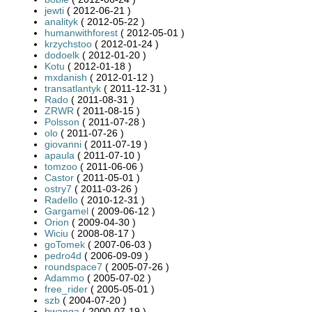
jewti
( 2012-06-21 )
analityk
( 2012-05-22 )
humanwithforest
( 2012-05-01 )
krzychstoo
( 2012-01-24 )
dodoelk
( 2012-01-20 )
Kotu
( 2012-01-18 )
mxdanish
( 2012-01-12 )
transatlantyk
( 2011-12-31 )
Rado
( 2011-08-31 )
ZRWR
( 2011-08-15 )
Polsson
( 2011-07-28 )
olo
( 2011-07-26 )
giovanni
( 2011-07-19 )
apaula
( 2011-07-10 )
tomzoo
( 2011-06-06 )
Castor
( 2011-05-01 )
ostry7
( 2011-03-26 )
Radello
( 2010-12-31 )
Gargamel
( 2009-06-12 )
Orion
( 2009-04-30 )
Wiciu
( 2008-08-17 )
goTomek
( 2007-06-03 )
pedro4d
( 2006-09-09 )
roundspace7
( 2005-07-26 )
Adammo
( 2005-07-02 )
free_rider
( 2005-05-01 )
szb
( 2004-07-20 )
bwanga
( 2000-07-19 )