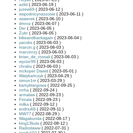
azlid
( 2023-06-19 )
juzew69
( 2023-06-12 )
wspodnicynaszosie
( 2023-06-11 )
wiaterek
( 2023-06-10 )
dmroz
( 2023-06-07 )
Der
( 2023-06-05 )
Żubr
( 2023-06-05 )
bikeandbackagain
( 2023-06-04 )
yacobs
( 2023-06-03 )
marcin.g
( 2023-06-03 )
marcinrzy
( 2023-06-03 )
brian_de_rossali
( 2023-06-03 )
wycior99
( 2023-06-03 )
chrabu
( 2023-06-03 )
mckoper Dawid
( 2023-05-01 )
Watykańczyk
( 2023-04-29 )
simon1m
( 2023-03-29 )
kamyktargowa
( 2022-09-25 )
mrha
( 2022-09-24 )
armalaw
( 2022-09-23 )
Fimala
( 2022-09-23 )
milka
( 2022-09-12 )
endriu68
( 2022-09-11 )
MW77
( 2022-08-29 )
Wagabunda
( 2022-08-17 )
king13kula
( 2022-08-12 )
Radoslaww
( 2022-07-31 )
roody102
( 2022-07-30 )