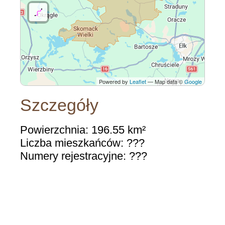
Powered by
Leaflet
— Map data ©
Google
Szczegóły
Powierzchnia: 196.55 km²
Liczba mieszkańców: ???
Numery rejestracyjne: ???