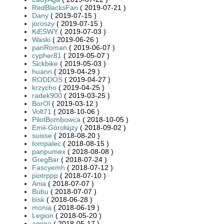
RedBlacksFan
( 2019-07-21 )
Dany
( 2019-07-15 )
joroszy
( 2019-07-15 )
KiESWY
( 2019-07-03 )
Waski
( 2019-06-26 )
panRoman
( 2019-06-07 )
cypher81
( 2019-05-07 )
Sickbike
( 2019-05-03 )
huann
( 2019-04-29 )
RODDOS
( 2019-04-27 )
krzycho
( 2019-04-25 )
radek900
( 2019-03-25 )
BorOl
( 2019-03-12 )
Volt71
( 2018-10-06 )
PilotBombowca
( 2018-10-05 )
Emil-Górołajzy
( 2018-09-02 )
suisse
( 2018-08-20 )
tompalec
( 2018-08-15 )
panpumex
( 2018-08-08 )
GregBar
( 2018-07-24 )
Fascyemh
( 2018-07-12 )
piotrppp
( 2018-07-10 )
Ania
( 2018-07-07 )
Bubu
( 2018-07-07 )
bisk
( 2018-06-28 )
monia
( 2018-06-19 )
Legion
( 2018-05-20 )
amiga
( 2018-05-17 )