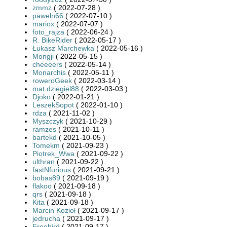
zmmz
( 2022-07-28 )
paweln66
( 2022-07-10 )
mariox
( 2022-07-07 )
foto_rajza
( 2022-06-24 )
R. BikeRider
( 2022-05-17 )
Łukasz Marchewka
( 2022-05-16 )
Mongji
( 2022-05-15 )
cheeeers
( 2022-05-14 )
Monarchis
( 2022-05-11 )
roweroGeek
( 2022-03-14 )
mat.dziegiel88
( 2022-03-03 )
Djoko
( 2022-01-21 )
LeszekSopot
( 2022-01-10 )
rdza
( 2021-11-02 )
Myszczyk
( 2021-10-29 )
ramzes
( 2021-10-11 )
bartekd
( 2021-10-05 )
Tomekm
( 2021-09-23 )
Piotrek_Wwa
( 2021-09-22 )
ulthran
( 2021-09-22 )
fastNfurious
( 2021-09-21 )
bobas89
( 2021-09-19 )
flakoo
( 2021-09-18 )
qrs
( 2021-09-18 )
Kita
( 2021-09-18 )
Marcin Kozioł
( 2021-09-17 )
jedrucha
( 2021-09-17 )
Freebird
( 2021-09-17 )