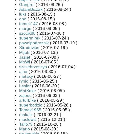
Gangrel
( 2016-08-26 )
AdamBiczak
( 2016-08-24 )
luks
( 2016-08-19 )
oho
( 2016-08-15 )
tomek147
( 2016-08-08 )
margo
( 2016-08-05 )
szocik88
( 2016-07-30 )
supermirek
( 2016-07-24 )
pawelpodroznik
( 2016-07-19 )
Stradovius
( 2016-07-19 )
Mijah
( 2016-07-13 )
Jasiet
( 2016-07-08 )
MoWi
( 2016-07-05 )
szczebrzeszyn
( 2016-07-04 )
alne
( 2016-06-30 )
metaxy
( 2016-06-27 )
rynio
( 2016-06-25 )
Lesior
( 2016-06-20 )
MatKolar
( 2016-06-05 )
zajeec
( 2016-06-03 )
arturbike
( 2016-05-29 )
superbodzio
( 2016-05-28 )
Tomek1965
( 2016-05-05 )
makalk
( 2016-02-21 )
maclewis
( 2015-12-21 )
Talib79
( 2015-10-28 )
Mario
( 2015-08-20 )
szymonklo
( 2015-08-15 )