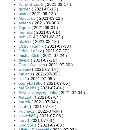
Karol Grzesik
( 2021-09-17 )
guziec
( 2021-09-13 )
piofci
( 2021-09-12 )
Maciaros
( 2021-09-11 )
aniano
( 2021-09-06 )
Ogoor
( 2021-09-01 )
mamba
( 2021-09-01 )
bobik314
( 2021-08-22 )
nkznkz
( 2021-08-18 )
Ostry Prudnik
( 2021-07-30 )
Jebak Leśny
( 2021-07-27 )
michal80ck
( 2021-07-24 )
da&ro
( 2021-07-21 )
DarekWielakin
( 2021-07-20 )
wojpiw
( 2021-07-14 )
mnichu
( 2021-07-05 )
czk1
( 2021-07-05 )
papryka1986
( 2021-07-05 )
MaRo281
( 2021-07-04 )
Szybciej_wyżej_dalej
( 2021-07-04 )
Astatoth
( 2021-07-04 )
marek
( 2021-07-04 )
szulik
( 2021-07-04 )
Puchacz
( 2021-07-04 )
slawek85
( 2021-07-03 )
Larv
( 2021-07-03 )
Goofy601
( 2021-07-03 )
Michał Różewski
( 2021-07-03 )