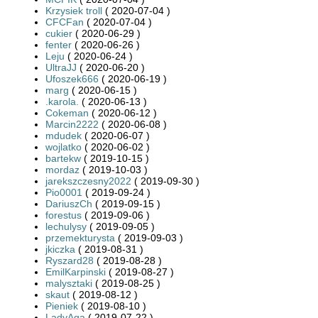
Krzysiek troll
( 2020-07-04 )
CFCFan
( 2020-07-04 )
cukier
( 2020-06-29 )
fenter
( 2020-06-26 )
Leju
( 2020-06-24 )
UltraJJ
( 2020-06-20 )
Ufoszek666
( 2020-06-19 )
marg
( 2020-06-15 )
.karola.
( 2020-06-13 )
Cokeman
( 2020-06-12 )
Marcin2222
( 2020-06-08 )
mdudek
( 2020-06-07 )
wojlatko
( 2020-06-02 )
bartekw
( 2019-10-15 )
mordaz
( 2019-10-03 )
jarekszczesny2022
( 2019-09-30 )
Pio0001
( 2019-09-24 )
DariuszCh
( 2019-09-15 )
forestus
( 2019-09-06 )
lechulysy
( 2019-09-05 )
przemekturysta
( 2019-09-03 )
jkiczka
( 2019-08-31 )
Ryszard28
( 2019-08-28 )
EmilKarpinski
( 2019-08-27 )
malysztaki
( 2019-08-25 )
skaut
( 2019-08-12 )
Pieniek
( 2019-08-10 )
LadyAga
( 2019-07-22 )