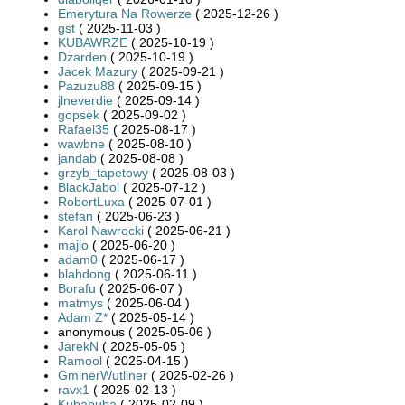
Emerytura Na Rowerze
( 2025-12-26 )
gst
( 2025-11-03 )
KUBAWRZE
( 2025-10-19 )
Dzarden
( 2025-10-19 )
Jacek Mazury
( 2025-09-21 )
Pazuzu88
( 2025-09-15 )
jlneverdie
( 2025-09-14 )
gopsek
( 2025-09-02 )
Rafael35
( 2025-08-17 )
wawbne
( 2025-08-10 )
jandab
( 2025-08-08 )
grzyb_tapetowy
( 2025-08-03 )
BlackJabol
( 2025-07-12 )
RobertLuxa
( 2025-07-01 )
stefan
( 2025-06-23 )
Karol Nawrocki
( 2025-06-21 )
majlo
( 2025-06-20 )
adam0
( 2025-06-17 )
blahdong
( 2025-06-11 )
Borafu
( 2025-06-07 )
matmys
( 2025-06-04 )
Adam Z*
( 2025-05-14 )
anonymous ( 2025-05-06 )
JarekN
( 2025-05-05 )
Ramool
( 2025-04-15 )
GminerWutliner
( 2025-02-26 )
ravx1
( 2025-02-13 )
Kubabuba
( 2025-02-09 )