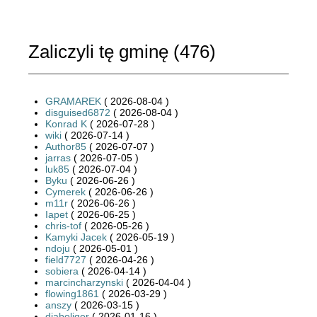
Zaliczyli tę gminę (
476
)
GRAMAREK
( 2026-08-04 )
disguised6872
( 2026-08-04 )
Konrad K
( 2026-07-28 )
wiki
( 2026-07-14 )
Author85
( 2026-07-07 )
jarras
( 2026-07-05 )
luk85
( 2026-07-04 )
Byku
( 2026-06-26 )
Cymerek
( 2026-06-26 )
m11r
( 2026-06-26 )
Iapet
( 2026-06-25 )
chris-tof
( 2026-05-26 )
Kamyki Jacek
( 2026-05-19 )
ndoju
( 2026-05-01 )
field7727
( 2026-04-26 )
sobiera
( 2026-04-14 )
marcincharzynski
( 2026-04-04 )
flowing1861
( 2026-03-29 )
anszy
( 2026-03-15 )
diaboliqer
( 2026-01-16 )