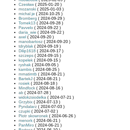
Czesław
( 2025-01-20 )
mozanski
( 2025-01-03 )
michal.je
( 2024-10-25 )
Bromberg
( 2024-09-29 )
Tomek13
( 2024-09-28 )
Pavvelo
( 2024-09-22 )
daria_wie
( 2024-09-22 )
axel
( 2024-09-20 )
manobartosz
( 2024-09-20 )
tdryblak
( 2024-09-19 )
Dilip1618
( 2024-09-17 )
szczeps
( 2024-09-15 )
kopelek
( 2024-09-15 )
ryshak
( 2024-09-05 )
kambis
( 2024-08-25 )
mmatimtb
( 2024-08-21 )
BartekJ
( 2024-08-21 )
rosiek
( 2024-08-18 )
Mindfock
( 2024-08-16 )
ab
( 2024-07-28 )
widokzsiodelka
( 2024-07-21 )
Grzybix
( 2024-07-13 )
Pyndalarz
( 2024-07-03 )
czupki
( 2024-07-02 )
Piotr skowronek
( 2024-06-26 )
menork
( 2024-06-21 )
PanMiro
( 2024-06-21 )
Bartosz
( 2024-06-10 )