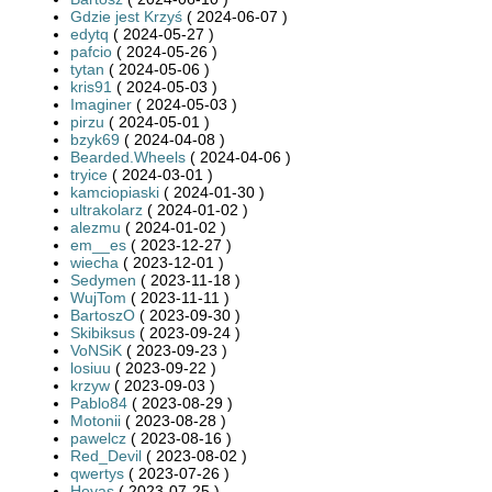
Gdzie jest Krzyś
( 2024-06-07 )
edytq
( 2024-05-27 )
pafcio
( 2024-05-26 )
tytan
( 2024-05-06 )
kris91
( 2024-05-03 )
Imaginer
( 2024-05-03 )
pirzu
( 2024-05-01 )
bzyk69
( 2024-04-08 )
Bearded.Wheels
( 2024-04-06 )
tryice
( 2024-03-01 )
kamciopiaski
( 2024-01-30 )
ultrakolarz
( 2024-01-02 )
alezmu
( 2024-01-02 )
em__es
( 2023-12-27 )
wiecha
( 2023-12-01 )
Sedymen
( 2023-11-18 )
WujTom
( 2023-11-11 )
BartoszO
( 2023-09-30 )
Skibiksus
( 2023-09-24 )
VoNSiK
( 2023-09-23 )
losiuu
( 2023-09-22 )
krzyw
( 2023-09-03 )
Pablo84
( 2023-08-29 )
Motonii
( 2023-08-28 )
pawelcz
( 2023-08-16 )
Red_Devil
( 2023-08-02 )
qwertys
( 2023-07-26 )
Hoyas
( 2023-07-25 )