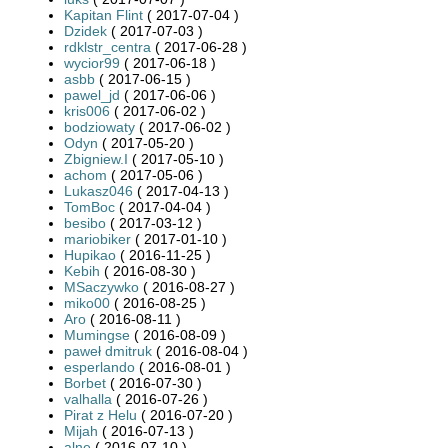
Kapitan Flint
( 2017-07-04 )
Dzidek
( 2017-07-03 )
rdklstr_centra
( 2017-06-28 )
wycior99
( 2017-06-18 )
asbb
( 2017-06-15 )
pawel_jd
( 2017-06-06 )
kris006
( 2017-06-02 )
bodziowaty
( 2017-06-02 )
Odyn
( 2017-05-20 )
Zbigniew.I
( 2017-05-10 )
achom
( 2017-05-06 )
Lukasz046
( 2017-04-13 )
TomBoc
( 2017-04-04 )
besibo
( 2017-03-12 )
mariobiker
( 2017-01-10 )
Hupikao
( 2016-11-25 )
Kebih
( 2016-08-30 )
MSaczywko
( 2016-08-27 )
miko00
( 2016-08-25 )
Aro
( 2016-08-11 )
Mumingse
( 2016-08-09 )
paweł dmitruk
( 2016-08-04 )
esperlando
( 2016-08-01 )
Borbet
( 2016-07-30 )
valhalla
( 2016-07-26 )
Pirat z Helu
( 2016-07-20 )
Mijah
( 2016-07-13 )
alne
( 2016-07-10 )