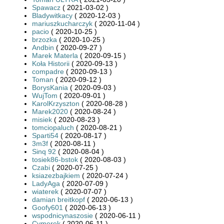
Spawacz
( 2021-03-02 )
Bladywitkacy
( 2020-12-03 )
mariuszkucharczyk
( 2020-11-04 )
pacio
( 2020-10-25 )
brzozka
( 2020-10-25 )
Andbin
( 2020-09-27 )
Marek Materla
( 2020-09-15 )
Koła Historii
( 2020-09-13 )
compadre
( 2020-09-13 )
Toman
( 2020-09-12 )
BorysKania
( 2020-09-03 )
WujTom
( 2020-09-01 )
KarolKrzyszton
( 2020-08-28 )
Marek2020
( 2020-08-24 )
misiek
( 2020-08-23 )
tomciopaluch
( 2020-08-21 )
Sparti54
( 2020-08-17 )
3m3f
( 2020-08-11 )
Sinq 92
( 2020-08-04 )
tosiek86-bstok
( 2020-08-03 )
Czabi
( 2020-07-25 )
ksiazezbajkiem
( 2020-07-24 )
LadyAga
( 2020-07-09 )
wiaterek
( 2020-07-07 )
damian breitkopf
( 2020-06-13 )
Goofy601
( 2020-06-13 )
wspodnicynaszosie
( 2020-06-11 )
Cymerek
( 2020-06-11 )