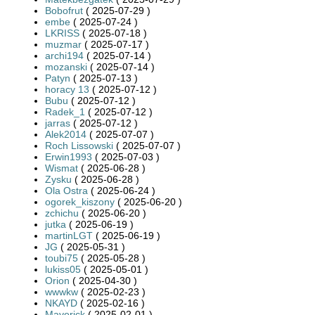
Bobofrut
( 2025-07-29 )
embe
( 2025-07-24 )
LKRISS
( 2025-07-18 )
muzmar
( 2025-07-17 )
archi194
( 2025-07-14 )
mozanski
( 2025-07-14 )
Patyn
( 2025-07-13 )
horacy 13
( 2025-07-12 )
Bubu
( 2025-07-12 )
Radek_1
( 2025-07-12 )
jarras
( 2025-07-12 )
Alek2014
( 2025-07-07 )
Roch Lissowski
( 2025-07-07 )
Erwin1993
( 2025-07-03 )
Wismat
( 2025-06-28 )
Zysku
( 2025-06-28 )
Ola Ostra
( 2025-06-24 )
ogorek_kiszony
( 2025-06-20 )
zchichu
( 2025-06-20 )
jutka
( 2025-06-19 )
martinLGT
( 2025-06-19 )
JG
( 2025-05-31 )
toubi75
( 2025-05-28 )
lukiss05
( 2025-05-01 )
Orion
( 2025-04-30 )
wwwkw
( 2025-02-23 )
NKAYD
( 2025-02-16 )
Maverick
( 2025-02-01 )