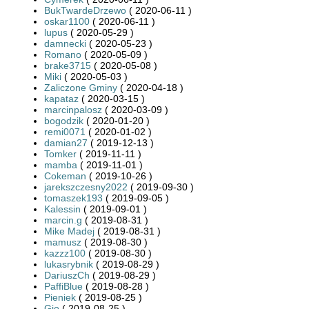
BukTwardeDrzewo
( 2020-06-11 )
oskar1100
( 2020-06-11 )
lupus
( 2020-05-29 )
damnecki
( 2020-05-23 )
Romano
( 2020-05-09 )
brake3715
( 2020-05-08 )
Miki
( 2020-05-03 )
Zaliczone Gminy
( 2020-04-18 )
kapataz
( 2020-03-15 )
marcinpalosz
( 2020-03-09 )
bogodzik
( 2020-01-20 )
remi0071
( 2020-01-02 )
damian27
( 2019-12-13 )
Tomker
( 2019-11-11 )
mamba
( 2019-11-01 )
Cokeman
( 2019-10-26 )
jarekszczesny2022
( 2019-09-30 )
tomaszek193
( 2019-09-05 )
Kalessin
( 2019-09-01 )
marcin.g
( 2019-08-31 )
Mike Madej
( 2019-08-31 )
mamusz
( 2019-08-30 )
kazzz100
( 2019-08-30 )
lukasrybnik
( 2019-08-29 )
DariuszCh
( 2019-08-29 )
PaffiBlue
( 2019-08-28 )
Pieniek
( 2019-08-25 )
Gio
( 2019-08-25 )