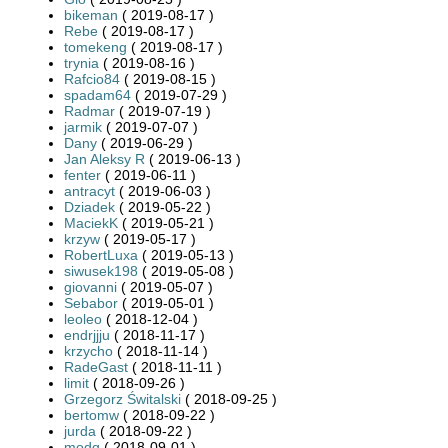
bikeman
( 2019-08-17 )
Rebe
( 2019-08-17 )
tomekeng
( 2019-08-17 )
trynia
( 2019-08-16 )
Rafcio84
( 2019-08-15 )
spadam64
( 2019-07-29 )
Radmar
( 2019-07-19 )
jarmik
( 2019-07-07 )
Dany
( 2019-06-29 )
Jan Aleksy R
( 2019-06-13 )
fenter
( 2019-06-11 )
antracyt
( 2019-06-03 )
Dziadek
( 2019-05-22 )
MaciekK
( 2019-05-21 )
krzyw
( 2019-05-17 )
RobertLuxa
( 2019-05-13 )
siwusek198
( 2019-05-08 )
giovanni
( 2019-05-07 )
Sebabor
( 2019-05-01 )
leoleo
( 2018-12-04 )
endrjjju
( 2018-11-17 )
krzycho
( 2018-11-14 )
RadeGast
( 2018-11-11 )
limit
( 2018-09-26 )
Grzegorz Świtalski
( 2018-09-25 )
bertomw
( 2018-09-22 )
jurda
( 2018-09-22 )
modq
( 2018-09-01 )