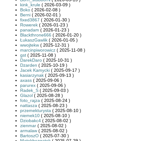
kink_krule
( 2026-03-09 )
Boko
( 2026-02-08 )
Berni
( 2026-02-01 )
fixed3867
( 2026-01-30 )
Rowerek
( 2026-01-23 )
panadam
( 2026-01-23 )
Blackthrone666
( 2026-01-20 )
ŁukaszGawlik
( 2026-01-05 )
wwojtekw
( 2025-12-31 )
marcinpiworowicz
( 2025-11-08 )
gst
( 2025-11-08 )
DarekDaro
( 2025-10-31 )
Dzarden
( 2025-10-19 )
Jacek Kamycki
( 2025-09-17 )
kasiarzynak
( 2025-09-13 )
axass
( 2025-09-06 )
parurex
( 2025-09-06 )
Radek_S
( 2025-09-03 )
Glazol
( 2025-08-28 )
foto_rajza
( 2025-08-24 )
nattasza
( 2025-08-23 )
przemekturysta
( 2025-08-10 )
niemek10
( 2025-08-10 )
Dziobakc4
( 2025-08-02 )
zienmar
( 2025-08-02 )
armalaw
( 2025-08-02 )
BartoszO
( 2025-07-30 )
Matekbezgatek
( 2025-07-29 )