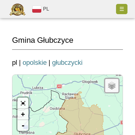
☰
PL
Gmina Głubczyce
pl |
opolskie
|
głubczycki
+
-