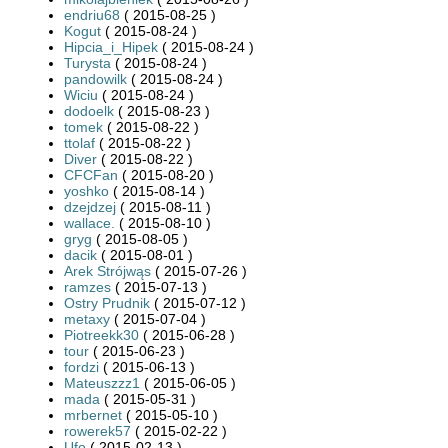
endriu68
( 2015-08-25 )
Kogut
( 2015-08-24 )
Hipcia_i_Hipek
( 2015-08-24 )
Turysta
( 2015-08-24 )
pandowilk
( 2015-08-24 )
Wiciu
( 2015-08-24 )
dodoelk
( 2015-08-23 )
tomek
( 2015-08-22 )
ttolaf
( 2015-08-22 )
Diver
( 2015-08-22 )
CFCFan
( 2015-08-20 )
yoshko
( 2015-08-14 )
dzejdzej
( 2015-08-11 )
wallace.
( 2015-08-10 )
gryg
( 2015-08-05 )
dacik
( 2015-08-01 )
Arek Strójwąs
( 2015-07-26 )
ramzes
( 2015-07-13 )
Ostry Prudnik
( 2015-07-12 )
metaxy
( 2015-07-04 )
Piotreekk30
( 2015-06-28 )
tour
( 2015-06-23 )
fordzi
( 2015-06-13 )
Mateuszzz1
( 2015-06-05 )
mada
( 2015-05-31 )
mrbernet
( 2015-05-10 )
rowerek57
( 2015-02-22 )
Ufo
( 2015-02-13 )