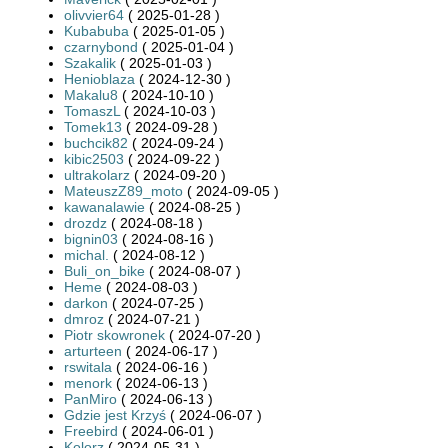
olivvier64
( 2025-01-28 )
Kubabuba
( 2025-01-05 )
czarnybond
( 2025-01-04 )
Szakalik
( 2025-01-03 )
Henioblaza
( 2024-12-30 )
Makalu8
( 2024-10-10 )
TomaszL
( 2024-10-03 )
Tomek13
( 2024-09-28 )
buchcik82
( 2024-09-24 )
kibic2503
( 2024-09-22 )
ultrakolarz
( 2024-09-20 )
MateuszZ89_moto
( 2024-09-05 )
kawanalawie
( 2024-08-25 )
drozdz
( 2024-08-18 )
bignin03
( 2024-08-16 )
michal.
( 2024-08-12 )
Buli_on_bike
( 2024-08-07 )
Heme
( 2024-08-03 )
darkon
( 2024-07-25 )
dmroz
( 2024-07-21 )
Piotr skowronek
( 2024-07-20 )
arturteen
( 2024-06-17 )
rswitala
( 2024-06-16 )
menork
( 2024-06-13 )
PanMiro
( 2024-06-13 )
Gdzie jest Krzyś
( 2024-06-07 )
Freebird
( 2024-06-01 )
Kolorz
( 2024-05-31 )