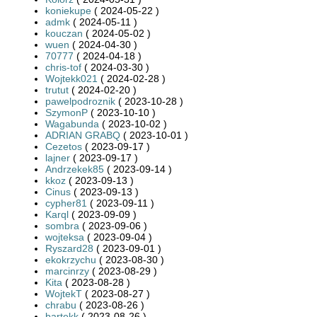
koniekupe
( 2024-05-22 )
admk
( 2024-05-11 )
kouczan
( 2024-05-02 )
wuen
( 2024-04-30 )
70777
( 2024-04-18 )
chris-tof
( 2024-03-30 )
Wojtekk021
( 2024-02-28 )
trutut
( 2024-02-20 )
pawelpodroznik
( 2023-10-28 )
SzymonP
( 2023-10-10 )
Wagabunda
( 2023-10-02 )
ADRIAN GRABQ
( 2023-10-01 )
Cezetos
( 2023-09-17 )
lajner
( 2023-09-17 )
Andrzekek85
( 2023-09-14 )
kkoz
( 2023-09-13 )
Cinus
( 2023-09-13 )
cypher81
( 2023-09-11 )
Karql
( 2023-09-09 )
sombra
( 2023-09-06 )
wojteksa
( 2023-09-04 )
Ryszard28
( 2023-09-01 )
ekokrzychu
( 2023-08-30 )
marcinrzy
( 2023-08-29 )
Kita
( 2023-08-28 )
WojtekT
( 2023-08-27 )
chrabu
( 2023-08-26 )
bartekk
( 2023-08-26 )