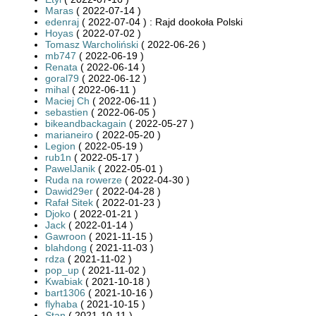
Maras
( 2022-07-14 )
edenraj
( 2022-07-04 ) : Rajd dookoła Polski
Hoyas
( 2022-07-02 )
Tomasz Warcholiński
( 2022-06-26 )
mb747
( 2022-06-19 )
Renata
( 2022-06-14 )
goral79
( 2022-06-12 )
mihal
( 2022-06-11 )
Maciej Ch
( 2022-06-11 )
sebastien
( 2022-06-05 )
bikeandbackagain
( 2022-05-27 )
marianeiro
( 2022-05-20 )
Legion
( 2022-05-19 )
rub1n
( 2022-05-17 )
PawelJanik
( 2022-05-01 )
Ruda na rowerze
( 2022-04-30 )
Dawid29er
( 2022-04-28 )
Rafał Sitek
( 2022-01-23 )
Djoko
( 2022-01-21 )
Jack
( 2022-01-14 )
Gawroon
( 2021-11-15 )
blahdong
( 2021-11-03 )
rdza
( 2021-11-02 )
pop_up
( 2021-11-02 )
Kwabiak
( 2021-10-18 )
bart1306
( 2021-10-16 )
flyhaba
( 2021-10-15 )
Stan
( 2021-10-11 )