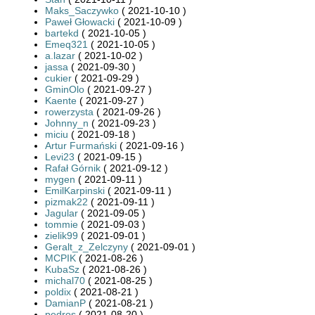
Maks_Saczywko
( 2021-10-10 )
Paweł Głowacki
( 2021-10-09 )
bartekd
( 2021-10-05 )
Emeq321
( 2021-10-05 )
a.lazar
( 2021-10-02 )
jassa
( 2021-09-30 )
cukier
( 2021-09-29 )
GminOlo
( 2021-09-27 )
Kaente
( 2021-09-27 )
rowerzysta
( 2021-09-26 )
Johnny_n
( 2021-09-23 )
miciu
( 2021-09-18 )
Artur Furmański
( 2021-09-16 )
Levi23
( 2021-09-15 )
Rafał Górnik
( 2021-09-12 )
mygen
( 2021-09-11 )
EmilKarpinski
( 2021-09-11 )
pizmak22
( 2021-09-11 )
Jagular
( 2021-09-05 )
tommie
( 2021-09-03 )
zielik99
( 2021-09-01 )
Geralt_z_Zelczyny
( 2021-09-01 )
MCPIK
( 2021-08-26 )
KubaSz
( 2021-08-26 )
michal70
( 2021-08-25 )
poldix
( 2021-08-21 )
DamianP
( 2021-08-21 )
pedros
( 2021-08-20 )