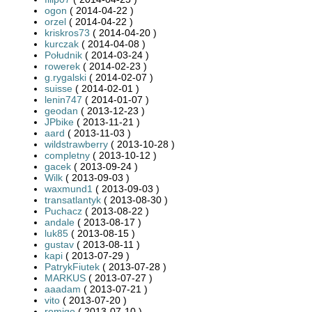
ogon
( 2014-04-22 )
orzel
( 2014-04-22 )
kriskros73
( 2014-04-20 )
kurczak
( 2014-04-08 )
Południk
( 2014-03-24 )
rowerek
( 2014-02-23 )
g.rygalski
( 2014-02-07 )
suisse
( 2014-02-01 )
lenin747
( 2014-01-07 )
geodan
( 2013-12-23 )
JPbike
( 2013-11-21 )
aard
( 2013-11-03 )
wildstrawberry
( 2013-10-28 )
completny
( 2013-10-12 )
gacek
( 2013-09-24 )
Wilk
( 2013-09-03 )
waxmund1
( 2013-09-03 )
transatlantyk
( 2013-08-30 )
Puchacz
( 2013-08-22 )
andale
( 2013-08-17 )
luk85
( 2013-08-15 )
gustav
( 2013-08-11 )
kapi
( 2013-07-29 )
PatrykFiutek
( 2013-07-28 )
MARKUS
( 2013-07-27 )
aaadam
( 2013-07-21 )
vito
( 2013-07-20 )
romigo
( 2013-07-10 )