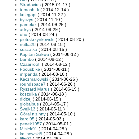
Stradovius
( 2015-01-17 )
tomash_k
( 2014-12-14 )
kolegapl
( 2014-11-22 )
byczys
( 2014-11-10 )
pamelak
( 2014-09-25 )
adrys
( 2014-08-29 )
oho
( 2014-08-24 )
piotrskrzynkowski
( 2014-08-20 )
nutka28
( 2014-08-18 )
seszatka
( 2014-08-15 )
Kapitan Sakwa
( 2014-08-12 )
Bambo
( 2014-08-12 )
Czaarroo!!
( 2014-08-12 )
Focusbike
( 2014-08-11 )
mrpanda
( 2014-08-10 )
Kaczmarowski
( 2014-06-26 )
roundspace7
( 2014-06-26 )
Ryszard Marus
( 2014-06-19 )
koszulka
( 2014-06-18 )
didzej
( 2014-06-15 )
globalbus
( 2014-05-17 )
Svejk13
( 2014-05-11 )
Góral nizinny
( 2014-05-10 )
karol95
( 2014-05-03 )
penek1957
( 2014-05-01 )
Misiek91
( 2014-04-28 )
kalinowski5
( 2014-04-28 )
filip07
( 2014-04-25 )