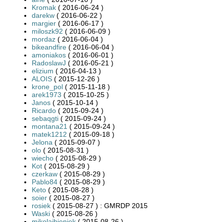
Kromak
( 2016-06-24 )
darekw
( 2016-06-22 )
margier
( 2016-06-17 )
miloszk92
( 2016-06-09 )
mordaz
( 2016-06-04 )
bikeandfire
( 2016-06-04 )
amoniakos
( 2016-06-01 )
RadoslawJ
( 2016-05-21 )
elizium
( 2016-04-13 )
ALOIS
( 2015-12-26 )
krone_pol
( 2015-11-18 )
arek1973
( 2015-10-25 )
Janos
( 2015-10-14 )
Ricardo
( 2015-09-24 )
sebaqgti
( 2015-09-24 )
montana21
( 2015-09-24 )
matek1212
( 2015-09-18 )
Jelona
( 2015-09-07 )
olo
( 2015-08-31 )
wiecho
( 2015-08-29 )
Kot
( 2015-08-29 )
czerkaw
( 2015-08-29 )
Pablo84
( 2015-08-29 )
Keto
( 2015-08-28 )
soier
( 2015-08-27 )
rosiek
( 2015-08-27 ) : GMRDP 2015
Waski
( 2015-08-26 )
mikolajbieniek
( 2015-08-26 )