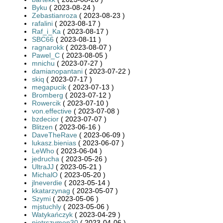
Byku
( 2023-08-24 )
Zebastianroza
( 2023-08-23 )
rafalini
( 2023-08-17 )
Raf_i_Ka
( 2023-08-17 )
SBC66
( 2023-08-11 )
ragnarokk
( 2023-08-07 )
Pawel_C
( 2023-08-05 )
mnichu
( 2023-07-27 )
damianopantani
( 2023-07-22 )
skiq
( 2023-07-17 )
megapucik
( 2023-07-13 )
Bromberg
( 2023-07-12 )
Rowercik
( 2023-07-10 )
von.effective
( 2023-07-08 )
bzdecior
( 2023-07-07 )
Blitzen
( 2023-06-16 )
DaveTheRave
( 2023-06-09 )
lukasz.bienias
( 2023-06-07 )
LeWho
( 2023-06-04 )
jedrucha
( 2023-05-26 )
UltraJJ
( 2023-05-21 )
MichalO
( 2023-05-20 )
jlneverdie
( 2023-05-14 )
kkatarzynag
( 2023-05-07 )
Szymi
( 2023-05-06 )
mjstuchly
( 2023-05-06 )
Watykańczyk
( 2023-04-29 )
piotrszymon30
( 2023-04-06 )