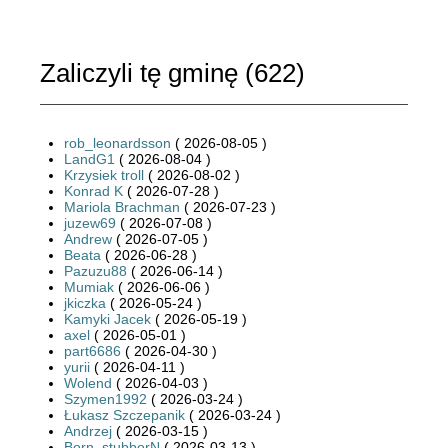
Zaliczyli tę gminę (
622
)
rob_leonardsson
( 2026-08-05 )
LandG1
( 2026-08-04 )
Krzysiek troll
( 2026-08-02 )
Konrad K
( 2026-07-28 )
Mariola Brachman
( 2026-07-23 )
juzew69
( 2026-07-08 )
Andrew
( 2026-07-05 )
Beata
( 2026-06-28 )
Pazuzu88
( 2026-06-14 )
Mumiak
( 2026-06-06 )
jkiczka
( 2026-05-24 )
Kamyki Jacek
( 2026-05-19 )
axel
( 2026-05-01 )
part6686
( 2026-04-30 )
yurii
( 2026-04-11 )
Wolend
( 2026-04-03 )
Szymen1992
( 2026-03-24 )
Łukasz Szczepanik
( 2026-03-24 )
Andrzej
( 2026-03-15 )
Born_stubborN
( 2026-03-13 )