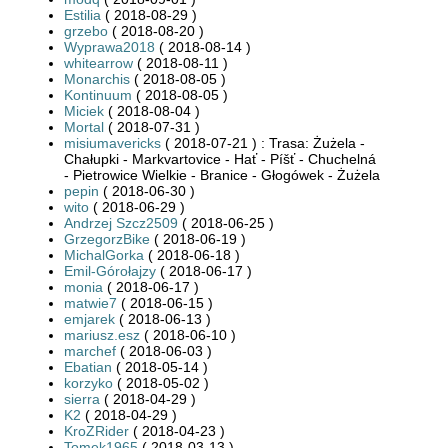
Estilia
( 2018-08-29 )
grzebo
( 2018-08-20 )
Wyprawa2018
( 2018-08-14 )
whitearrow
( 2018-08-11 )
Monarchis
( 2018-08-05 )
Kontinuum
( 2018-08-05 )
Miciek
( 2018-08-04 )
Mortal
( 2018-07-31 )
misiumavericks
( 2018-07-21 ) : Trasa: Żużela -
Chałupki - Markvartovice - Hať - Píšť - Chuchelná
- Pietrowice Wielkie - Branice - Głogówek - Żużela
pepin
( 2018-06-30 )
wito
( 2018-06-29 )
Andrzej Szcz2509
( 2018-06-25 )
GrzegorzBike
( 2018-06-19 )
MichalGorka
( 2018-06-18 )
Emil-Górołajzy
( 2018-06-17 )
monia
( 2018-06-17 )
matwie7
( 2018-06-15 )
emjarek
( 2018-06-13 )
mariusz.esz
( 2018-06-10 )
marchef
( 2018-06-03 )
Ebatian
( 2018-05-14 )
korzyko
( 2018-05-02 )
sierra
( 2018-04-29 )
K2
( 2018-04-29 )
KroZRider
( 2018-04-23 )
Tomek1965
( 2018-03-13 )