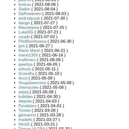
luntrus
( 2021-08-06 )
Sialkin
( 2021-08-04 )
DaRowerem
( 2021-08-03 )
andrzejczyk
( 2021-07-30 )
daogo
( 2021-07-27 )
Mauretania
( 2021-07-25 )
LukeDG
( 2021-07-21 )
czupki
( 2021-07-02 )
PilotBombowca
( 2021-06-30 )
jark
( 2021-06-27 )
Mario Marin
( 2021-06-21 )
mario1355
( 2021-06-14 )
kraftmarc
( 2021-06-06 )
qwertys
( 2021-06-05 )
arbuzo
( 2021-05-11 )
GrzesKa
( 2021-05-10 )
Arczi
( 2021-05-09 )
SnujaJaworzno
( 2021-05-08 )
cherrycoke
( 2021-05-08 )
edytq
( 2021-05-08 )
bubbles
( 2021-04-30 )
Atlantis
( 2021-04-03 )
Pyndalarz
( 2021-04-01 )
Tomek
( 2021-03-28 )
jgkmarcin
( 2021-03-28 )
madefo
( 2021-03-27 )
Hinol1
( 2021-03-21 )
Toman ULTRA
( 2021-03-20 )