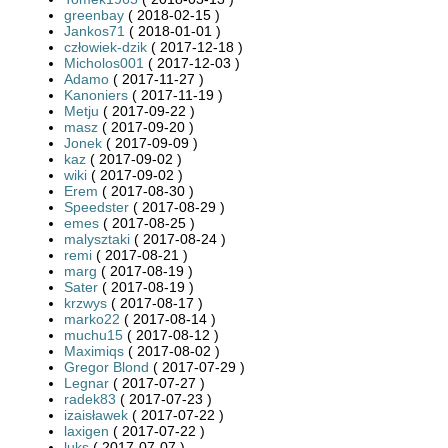
greenbay
( 2018-02-15 )
Jankos71
( 2018-01-01 )
człowiek-dzik
( 2017-12-18 )
Micholos001
( 2017-12-03 )
Adamo
( 2017-11-27 )
Kanoniers
( 2017-11-19 )
Metju
( 2017-09-22 )
masz
( 2017-09-20 )
Jonek
( 2017-09-09 )
kaz
( 2017-09-02 )
wiki
( 2017-09-02 )
Erem
( 2017-08-30 )
Speedster
( 2017-08-29 )
emes
( 2017-08-25 )
malysztaki
( 2017-08-24 )
remi
( 2017-08-21 )
marg
( 2017-08-19 )
Sater
( 2017-08-19 )
krzwys
( 2017-08-17 )
marko22
( 2017-08-14 )
muchu15
( 2017-08-12 )
Maximiqs
( 2017-08-02 )
Gregor Blond
( 2017-07-29 )
Legnar
( 2017-07-27 )
radek83
( 2017-07-23 )
izaisławek
( 2017-07-22 )
laxigen
( 2017-07-22 )
luks
( 2017-07-07 )