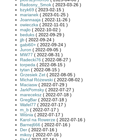
Radosny_Smok
( 2023-03-26 )
bzyk69
( 2023-02-15 )
marianek
( 2023-01-25 )
Joannaaja
( 2022-11-26 )
owieczka
( 2022-11-01 )
majlo
( 2022-10-02 )
beduks
( 2022-09-29 )
jjb
( 2022-09-24 )
gabi60+
( 2022-09-24 )
Juron
( 2022-09-05 )
MW77
( 2022-08-31 )
Radecki76
( 2022-08-27 )
torpeda
( 2022-08-15 )
tytan
( 2022-08-15 )
Grzesiek Zet
( 2022-08-05 )
Michał Różewski
( 2022-08-02 )
Maciasw
( 2022-07-29 )
JarkPomsky
( 2022-07-27 )
mareceksz
( 2022-07-18 )
GregBar
( 2022-07-18 )
Wafel77
( 2022-07-17 )
m_b
( 2022-07-17 )
Wiśnia
( 2022-07-17 )
Karol na Rowerze
( 2022-07-16 )
Barnej666
( 2022-07-16 )
Der
( 2022-07-16 )
mikoy
( 2022-07-16 )
Etyl
( 2022-07-16 )