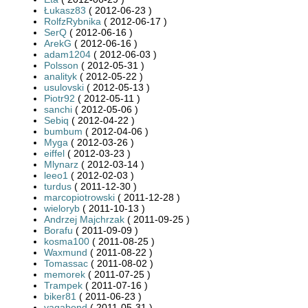
Łukasz83
( 2012-06-23 )
RolfzRybnika
( 2012-06-17 )
SerQ
( 2012-06-16 )
ArekG
( 2012-06-16 )
adam1204
( 2012-06-03 )
Polsson
( 2012-05-31 )
analityk
( 2012-05-22 )
usulovski
( 2012-05-13 )
Piotr92
( 2012-05-11 )
sanchi
( 2012-05-06 )
Sebiq
( 2012-04-22 )
bumbum
( 2012-04-06 )
Myga
( 2012-03-26 )
eiffel
( 2012-03-23 )
Mlynarz
( 2012-03-14 )
leeo1
( 2012-02-03 )
turdus
( 2011-12-30 )
marcopiotrowski
( 2011-12-28 )
wieloryb
( 2011-10-13 )
Andrzej Majchrzak
( 2011-09-25 )
Borafu
( 2011-09-09 )
kosma100
( 2011-08-25 )
Waxmund
( 2011-08-22 )
Tomassac
( 2011-08-02 )
memorek
( 2011-07-25 )
Trampek
( 2011-07-16 )
biker81
( 2011-06-23 )
vagabond
( 2011-05-31 )