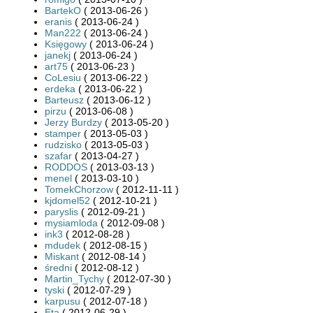
BartekO
( 2013-06-26 )
eranis
( 2013-06-24 )
Man222
( 2013-06-24 )
Księgowy
( 2013-06-24 )
janekj
( 2013-06-24 )
art75
( 2013-06-23 )
CoLesiu
( 2013-06-22 )
erdeka
( 2013-06-22 )
Barteusz
( 2013-06-12 )
pirzu
( 2013-06-08 )
Jerzy Burdzy
( 2013-05-20 )
stamper
( 2013-05-03 )
rudzisko
( 2013-05-03 )
szafar
( 2013-04-27 )
RODDOS
( 2013-03-13 )
menel
( 2013-03-10 )
TomekChorzow
( 2012-11-11 )
kjdomel52
( 2012-10-21 )
paryslis
( 2012-09-21 )
mysiamloda
( 2012-09-08 )
ink3
( 2012-08-28 )
mdudek
( 2012-08-15 )
Miskant
( 2012-08-14 )
średni
( 2012-08-12 )
Martin_Tychy
( 2012-07-30 )
tyski
( 2012-07-29 )
karpusu
( 2012-07-18 )
Eta
( 2012-06-29 )