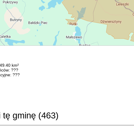
149.40 km²
ńców: ???
cyjne: ???
i tę gminę (
463
)