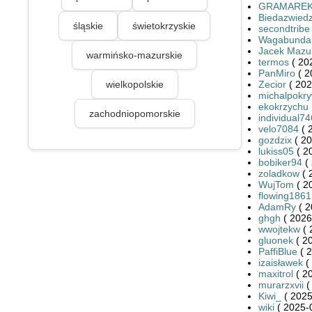
GRAMARE
Biedazwied
śląskie
świetokrzyskie
secondtribe
Wagabunda
Jacek Mazu
warmińsko-mazurskie
termos
( 20
PanMiro
( 2
wielkopolskie
Zecior
( 202
michalpokr
ekokrzychu
zachodniopomorskie
individual7
velo7084
( 
gozdzix
( 20
lukiss05
( 2
bobiker94
( 
zoladkow
( 
WujTom
( 2
flowing1861
AdamRy
( 2
ghgh
( 2026
wwojtekw
( 
gluonek
( 2
PaffiBlue
( 2
izaisławek
(
maxitrol
( 2
murarzxvii
(
Kiwi_
( 2025
wiki
( 2025-