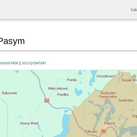
Lis
Pasym
mazurskie
|
szczycieński