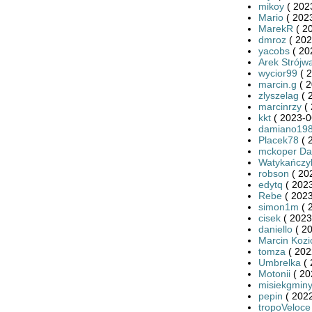
mikoy
( 202
Mario
( 2023
MarekR
( 2
dmroz
( 202
yacobs
( 20
Arek Strójw
wycior99
( 2
marcin.g
( 2
zlyszelag
( 
marcinrzy
( 
kkt
( 2023-0
damiano19
Placek78
( 
mckoper Da
Watykańczy
robson
( 20
edytq
( 2023
Rebe
( 2023
simon1m
( 
cisek
( 2023
daniello
( 20
Marcin Kozi
tomza
( 202
Umbrelka
( 
Motonii
( 20
misiekgmin
pepin
( 2022
tropoVeloce