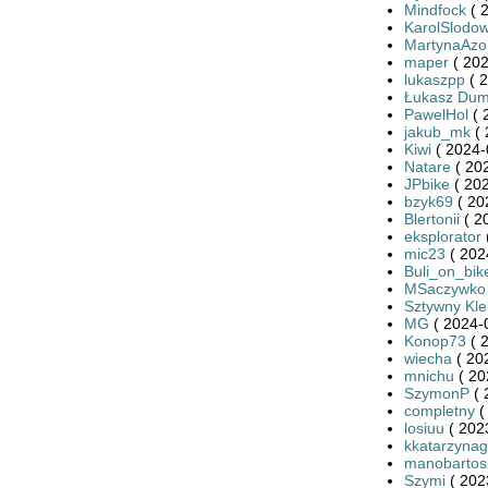
Mindfock
( 
KarolSlodow
MartynaAzo
maper
( 202
lukaszpp
( 2
Łukasz Dum
PawelHol
( 
jakub_mk
( 
Kiwi
( 2024-
Natare
( 20
JPbike
( 202
bzyk69
( 20
Blertonii
( 2
eksplorator
mic23
( 202
Buli_on_bik
MSaczywko
Sztywny Kle
MG
( 2024-
Konop73
( 
wiecha
( 20
mnichu
( 20
SzymonP
( 
completny
(
losiuu
( 202
kkatarzynag
manobartos
Szymi
( 202