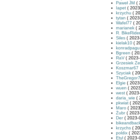
Paweł JM
( 
Iapet
( 2023
krzychu
( 20
tytan
( 2023
Wafel77
( 2
marianek
( 
R. BikeRide
Siles
( 2023
kielak10
( 2
konradpagu
Bgreen
( 20
RaV
( 2023-
Grzesiek Ze
Koszmar67
Szyciak
( 20
TheGregor
Elgie
( 2023
wuen
( 2023
west
( 2023-
daria_wie
( 
pkwiat
( 202
Maro
( 2023
Żubr
( 2023
Der
( 2023-
bikeandbac
krzychs
( 20
poldix
( 202
Etyl
( 2023-