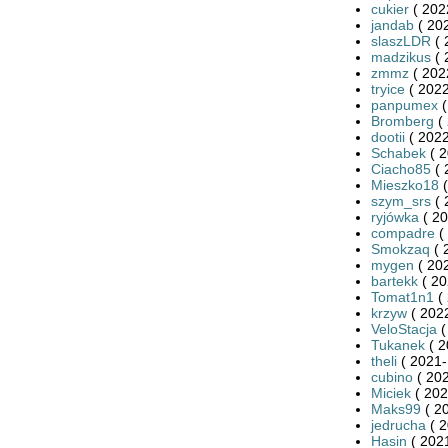
cukier
( 202
jandab
( 20
slaszLDR
( 
madzikus
( 
zmmz
( 202
tryice
( 2022
panpumex
(
Bromberg
( 
dootii
( 2022
Schabek
( 2
Ciacho85
( 
Mieszko18
(
szym_srs
( 
ryjówka
( 20
compadre
(
Smokzaq
( 
mygen
( 20
bartekk
( 20
Tomat1n1
( 
krzyw
( 2022
VeloStacja
(
Tukanek
( 2
theli
( 2021-
cubino
( 202
Miciek
( 202
Maks99
( 2
jedrucha
( 2
Hasin
( 2021