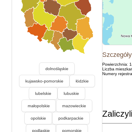
Szczegóły
Powierzchnia: 
dolnośląskie
Liczba mieszka
Numery rejestra
kujawsko-pomorskie
łódzkie
lubelskie
lubuskie
małopolskie
mazowieckie
Zaliczyl
opolskie
podkarpackie
podlaskie
pomorskie