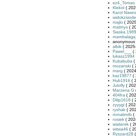
ez4_Tomas
Klekot
( 202
Karol Nawro
widokzsiode
majlo
( 2025
matmys
( 2
Siaska.198
mambalaga
anonymous 
albik
( 2025-
Pawel___
( 
lukasz1994
Kubabuba
(
mozanski
( 
marg
( 2024
kaz19877
( 
Hub1916
( 
Julofly
( 202
Marzena G
404fra
( 202
Dilip1618
( 
zyyygi
( 202
ryshak
( 202
mmatimtb
( 
rosiek
( 202
wiaterek
( 2
witwa46
( 2
Ryszard28
(