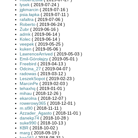
lysek
( 2019-07-24 )
jgkmarcin
( 2019-07-16 )
psia.łapka
( 2019-07-11 )
rafaltra
( 2019-07-06 )
Roberto
( 2019-06-24 )
Żubr
( 2019-06-16 )
admk
( 2019-06-14 )
Kolec
( 2019-06-14 )
veepek
( 2019-05-25 )
kuken
( 2019-05-06 )
LawrenceArrived
( 2019-05-03 )
Emil-Górołajzy
( 2019-05-01 )
Freebird
( 2019-04-13 )
Odcina_27
( 2019-04-07 )
radowas
( 2019-03-12 )
LeszekSopot
( 2019-02-23 )
MarcinPe
( 2019-02-03 )
tehaxhq
( 2019-01-01 )
mihau
( 2018-12-26 )
ekarolna
( 2018-12-07 )
rowerowy365
( 2018-12-01 )
m.sl90
( 2018-11-11 )
Azzader_Agasto
( 2018-11-01 )
danekp74
( 2018-10-28 )
suke990
( 2018-10-13 )
KBR
( 2018-10-02 )
marg
( 2018-09-19 )
kao161
( 2018-08-31 )