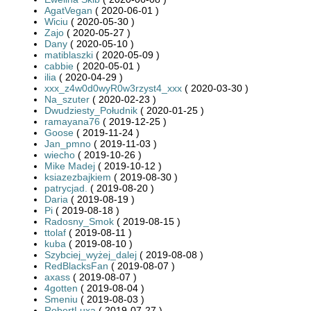
AgatVegan
( 2020-06-01 )
Wiciu
( 2020-05-30 )
Zajo
( 2020-05-27 )
Dany
( 2020-05-10 )
matiblaszki
( 2020-05-09 )
cabbie
( 2020-05-01 )
ilia
( 2020-04-29 )
xxx_z4w0d0wyR0w3rzyst4_xxx
( 2020-03-30 )
Na_szuter
( 2020-02-23 )
Dwudziesty_Południk
( 2020-01-25 )
ramayana76
( 2019-12-25 )
Goose
( 2019-11-24 )
Jan_pmno
( 2019-11-03 )
wiecho
( 2019-10-26 )
Mike Madej
( 2019-10-12 )
ksiazezbajkiem
( 2019-08-30 )
patrycjad.
( 2019-08-20 )
Daria
( 2019-08-19 )
Pi
( 2019-08-18 )
Radosny_Smok
( 2019-08-15 )
ttolaf
( 2019-08-11 )
kuba
( 2019-08-10 )
Szybciej_wyżej_dalej
( 2019-08-08 )
RedBlacksFan
( 2019-08-07 )
axass
( 2019-08-07 )
4gotten
( 2019-08-04 )
Smeniu
( 2019-08-03 )
RobertLuxa
( 2019-07-27 )