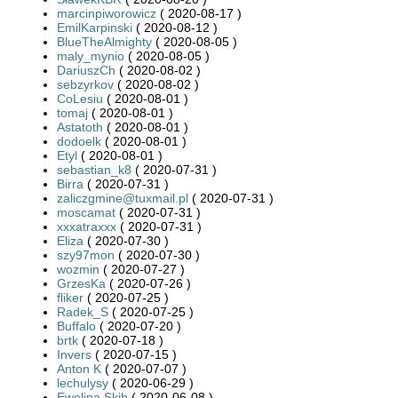
marcinpiworowicz
( 2020-08-17 )
EmilKarpinski
( 2020-08-12 )
BlueTheAlmighty
( 2020-08-05 )
maly_mynio
( 2020-08-05 )
DariuszCh
( 2020-08-02 )
sebzyrkov
( 2020-08-02 )
CoLesiu
( 2020-08-01 )
tomaj
( 2020-08-01 )
Astatoth
( 2020-08-01 )
dodoelk
( 2020-08-01 )
Etyl
( 2020-08-01 )
sebastian_k8
( 2020-07-31 )
Birra
( 2020-07-31 )
zaliczgmine@tuxmail.pl
( 2020-07-31 )
moscamat
( 2020-07-31 )
xxxatraxxx
( 2020-07-31 )
Eliza
( 2020-07-30 )
szy97mon
( 2020-07-30 )
wozmin
( 2020-07-27 )
GrzesKa
( 2020-07-26 )
fliker
( 2020-07-25 )
Radek_S
( 2020-07-25 )
Buffalo
( 2020-07-20 )
brtk
( 2020-07-18 )
Invers
( 2020-07-15 )
Anton K
( 2020-07-07 )
lechulysy
( 2020-06-29 )
Ewelina Skib
( 2020-06-08 )