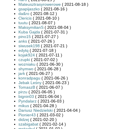
Mateusztrasyrowerowe
( 2021-08-18 )
gsapijaszko
( 2021-08-16 )
da&ro
( 2021-08-12 )
Clericis
( 2021-08-10 )
tuutu
( 2021-08-07 )
MaksymilianS
( 2021-08-04 )
Kuba Gajda
( 2021-07-31 )
pino15
( 2021-07-27 )
anks
( 2021-07-26 )
siwusek198
( 2021-07-21 )
edytq
( 2021-07-18 )
kojak924
( 2021-07-11 )
czupki
( 2021-07-02 )
wozniaku
( 2021-06-30 )
shymwo
( 2021-06-28 )
jark
( 2021-06-27 )
konradpagu
( 2021-06-26 )
Jebak Leśny
( 2021-06-23 )
TomaszB
( 2021-06-07 )
pirzu
( 2021-06-05 )
bignin03
( 2021-06-04 )
Pyndalarz
( 2021-06-03 )
mikus
( 2021-04-28 )
Dariusz Niedzielski
( 2021-04-04 )
Pionier43
( 2021-03-02 )
didzej
( 2021-02-20 )
szabigabat
( 2021-02-14 )
mstachul
( 2021-01-02 )