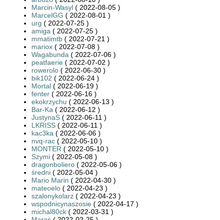
Marcin-Wasyl
( 2022-08-05 )
MarcelGG
( 2022-08-01 )
urg
( 2022-07-25 )
amiga
( 2022-07-25 )
mmatimtb
( 2022-07-21 )
mariox
( 2022-07-08 )
Wagabunda
( 2022-07-06 )
peatfaerie
( 2022-07-02 )
rowerolo
( 2022-06-30 )
bik102
( 2022-06-24 )
Mortal
( 2022-06-19 )
fenter
( 2022-06-16 )
ekokrzychu
( 2022-06-13 )
Bar-Ka
( 2022-06-12 )
JustynaS
( 2022-06-11 )
LKRISS
( 2022-06-11 )
kac3ka
( 2022-06-06 )
nvq-rac
( 2022-05-10 )
MONTER
( 2022-05-10 )
Szymi
( 2022-05-08 )
dragonboliero
( 2022-05-06 )
średni
( 2022-05-04 )
Mario Marin
( 2022-04-30 )
mateoelo
( 2022-04-23 )
szalonykolarz
( 2022-04-23 )
wspodnicynaszosie
( 2022-04-17 )
michal80ck
( 2022-03-31 )
Maras
( 2022-02-25 )