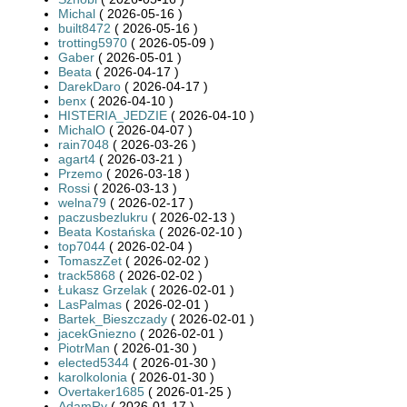
Michal
( 2026-05-16 )
built8472
( 2026-05-16 )
trotting5970
( 2026-05-09 )
Gaber
( 2026-05-01 )
Beata
( 2026-04-17 )
DarekDaro
( 2026-04-17 )
benx
( 2026-04-10 )
HISTERIA_JEDZIE
( 2026-04-10 )
MichalO
( 2026-04-07 )
rain7048
( 2026-03-26 )
agart4
( 2026-03-21 )
Przemo
( 2026-03-18 )
Rossi
( 2026-03-13 )
welna79
( 2026-02-17 )
paczusbezlukru
( 2026-02-13 )
Beata Kostańska
( 2026-02-10 )
top7044
( 2026-02-04 )
TomaszZet
( 2026-02-02 )
track5868
( 2026-02-02 )
Łukasz Grzelak
( 2026-02-01 )
LasPalmas
( 2026-02-01 )
Bartek_Bieszczady
( 2026-02-01 )
jacekGniezno
( 2026-02-01 )
PiotrMan
( 2026-01-30 )
elected5344
( 2026-01-30 )
karolkolonia
( 2026-01-30 )
Overtaker1685
( 2026-01-25 )
AdamRy
( 2026-01-17 )