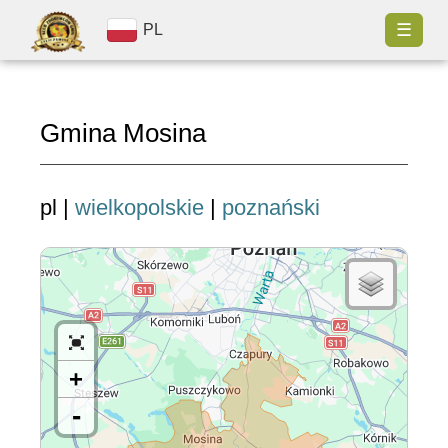
☰
PL
Gmina Mosina
pl |
wielkopolskie
|
poznański
+
-