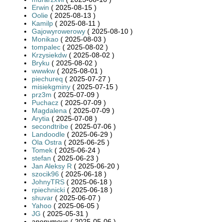
Erwin
( 2025-08-15 )
Oolie
( 2025-08-13 )
Kamilp
( 2025-08-11 )
Gajowyrowerowy
( 2025-08-10 )
Monikao
( 2025-08-03 )
tompalec
( 2025-08-02 )
Krzysiekdw
( 2025-08-02 )
Bryku
( 2025-08-02 )
wwwkw
( 2025-08-01 )
piechureq
( 2025-07-27 )
misiekgminy
( 2025-07-15 )
prz3m
( 2025-07-09 )
Puchacz
( 2025-07-09 )
Magdalena
( 2025-07-09 )
Arytia
( 2025-07-08 )
secondtribe
( 2025-07-06 )
Landoodle
( 2025-06-29 )
Ola Ostra
( 2025-06-25 )
Tomek
( 2025-06-24 )
stefan
( 2025-06-23 )
Jan Aleksy R
( 2025-06-20 )
szocik96
( 2025-06-18 )
JohnyTRS
( 2025-06-18 )
rpiechnicki
( 2025-06-18 )
shuvar
( 2025-06-07 )
Yahoo
( 2025-06-05 )
JG
( 2025-05-31 )
anonymous ( 2025-05-06 )