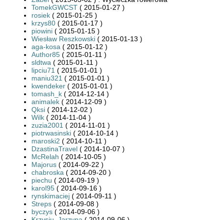
TomekGWCST
( 2015-01-27 )
rosiek
( 2015-01-25 )
krzys80
( 2015-01-17 )
piowini
( 2015-01-15 )
Wiesław Reszkowski
( 2015-01-13 )
aga-kosa
( 2015-01-12 )
Author85
( 2015-01-11 )
sldtwa
( 2015-01-11 )
lipciu71
( 2015-01-01 )
maniu321
( 2015-01-01 )
kwendeker
( 2015-01-01 )
tomash_k
( 2014-12-14 )
animalek
( 2014-12-09 )
Qksi
( 2014-12-02 )
Wilk
( 2014-11-04 )
zuzia2001
( 2014-11-01 )
piotrwasinski
( 2014-10-14 )
maroski2
( 2014-10-11 )
DzastinaTravel
( 2014-10-07 )
McRelah
( 2014-10-05 )
Majorus
( 2014-09-22 )
chabroska
( 2014-09-20 )
piechu
( 2014-09-19 )
karol95
( 2014-09-16 )
rynskimaciej
( 2014-09-11 )
Streps
( 2014-09-08 )
byczys
( 2014-09-06 )
Krzysiu_Jarzyna
( 2014-09-06 )