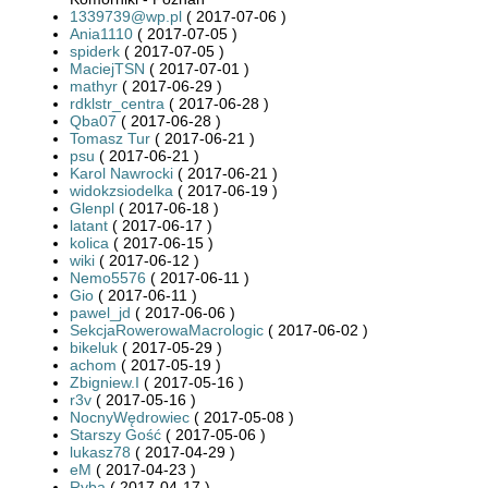
1339739@wp.pl
( 2017-07-06 )
Ania1110
( 2017-07-05 )
spiderk
( 2017-07-05 )
MaciejTSN
( 2017-07-01 )
mathyr
( 2017-06-29 )
rdklstr_centra
( 2017-06-28 )
Qba07
( 2017-06-28 )
Tomasz Tur
( 2017-06-21 )
psu
( 2017-06-21 )
Karol Nawrocki
( 2017-06-21 )
widokzsiodelka
( 2017-06-19 )
Glenpl
( 2017-06-18 )
latant
( 2017-06-17 )
kolica
( 2017-06-15 )
wiki
( 2017-06-12 )
Nemo5576
( 2017-06-11 )
Gio
( 2017-06-11 )
pawel_jd
( 2017-06-06 )
SekcjaRowerowaMacrologic
( 2017-06-02 )
bikeluk
( 2017-05-29 )
achom
( 2017-05-19 )
Zbigniew.I
( 2017-05-16 )
r3v
( 2017-05-16 )
NocnyWędrowiec
( 2017-05-08 )
Starszy Gość
( 2017-05-06 )
lukasz78
( 2017-04-29 )
eM
( 2017-04-23 )
Ryba
( 2017-04-17 )