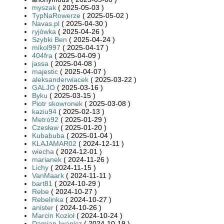
myszak
( 2025-05-03 )
TypNaRowerze
( 2025-05-02 )
Navas.pl
( 2025-04-30 )
ryjówka
( 2025-04-26 )
Szybki Ben
( 2025-04-24 )
mikol997
( 2025-04-17 )
404fra
( 2025-04-09 )
jassa
( 2025-04-08 )
majestic
( 2025-04-07 )
aleksanderwiacek
( 2025-03-22 )
GALJO
( 2025-03-16 )
Byku
( 2025-03-15 )
Piotr skowronek
( 2025-03-08 )
kaziu94
( 2025-02-13 )
Metro92
( 2025-01-29 )
Czesław
( 2025-01-20 )
Kubabuba
( 2025-01-04 )
KLAJAMAR02
( 2024-12-11 )
wiecha
( 2024-12-01 )
marianek
( 2024-11-26 )
Lichy
( 2024-11-15 )
VanMaark
( 2024-11-11 )
bart81
( 2024-10-29 )
Rebe
( 2024-10-27 )
Rebelinka
( 2024-10-27 )
anister
( 2024-10-26 )
Marcin Kozioł
( 2024-10-24 )
Damian Iwanicz
( 2024-10-19 )