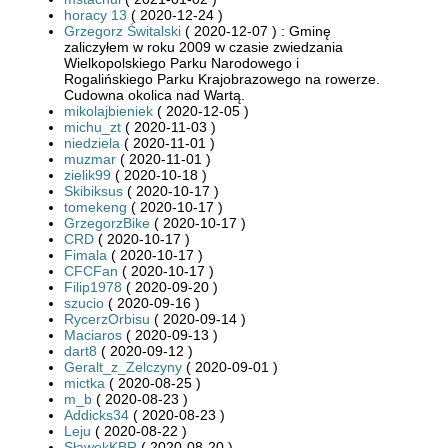
horacy 13
( 2020-12-24 )
Grzegorz Świtalski
( 2020-12-07 ) : Gminę
zaliczyłem w roku 2009 w czasie zwiedzania
Wielkopolskiego Parku Narodowego i
Rogalińskiego Parku Krajobrazowego na rowerze.
Cudowna okolica nad Wartą.
mikolajbieniek
( 2020-12-05 )
michu_zt
( 2020-11-03 )
niedziela
( 2020-11-01 )
muzmar
( 2020-11-01 )
zielik99
( 2020-10-18 )
Skibiksus
( 2020-10-17 )
tomekeng
( 2020-10-17 )
GrzegorzBike
( 2020-10-17 )
CRD
( 2020-10-17 )
Fimala
( 2020-10-17 )
CFCFan
( 2020-10-17 )
Filip1978
( 2020-09-20 )
szucio
( 2020-09-16 )
RycerzOrbisu
( 2020-09-14 )
Maciaros
( 2020-09-13 )
dart8
( 2020-09-12 )
Geralt_z_Zelczyny
( 2020-09-01 )
mictka
( 2020-08-25 )
m_b
( 2020-08-23 )
Addicks34
( 2020-08-23 )
Leju
( 2020-08-22 )
SławekKBR
( 2020-08-20 )