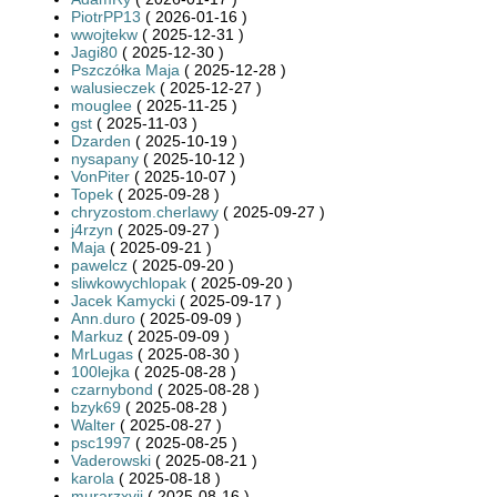
PiotrPP13
( 2026-01-16 )
wwojtekw
( 2025-12-31 )
Jagi80
( 2025-12-30 )
Pszczółka Maja
( 2025-12-28 )
walusieczek
( 2025-12-27 )
mouglee
( 2025-11-25 )
gst
( 2025-11-03 )
Dzarden
( 2025-10-19 )
nysapany
( 2025-10-12 )
VonPiter
( 2025-10-07 )
Topek
( 2025-09-28 )
chryzostom.cherlawy
( 2025-09-27 )
j4rzyn
( 2025-09-27 )
Maja
( 2025-09-21 )
pawelcz
( 2025-09-20 )
sliwkowychlopak
( 2025-09-20 )
Jacek Kamycki
( 2025-09-17 )
Ann.duro
( 2025-09-09 )
Markuz
( 2025-09-09 )
MrLugas
( 2025-08-30 )
100lejka
( 2025-08-28 )
czarnybond
( 2025-08-28 )
bzyk69
( 2025-08-28 )
Walter
( 2025-08-27 )
psc1997
( 2025-08-25 )
Vaderowski
( 2025-08-21 )
karola
( 2025-08-18 )
murarzxvii
( 2025-08-16 )