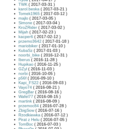
TWK
( 2017-03-31 )
karol.beska
( 2017-03-21 )
Tomek1965
( 2017-03-12 )
majlo
( 2017-03-05 )
Simone
( 2017-03-04 )
KroZRider
( 2017-03-02 )
Mijah
( 2017-02-23 )
kacper6
( 2017-02-12 )
przemo3642
( 2017-01-18 )
mariobiker
( 2017-01-10 )
KubaSz
( 2017-01-03 )
noorbi_bike
( 2016-12-31 )
Iberus
( 2016-11-28 )
Hupikao
( 2016-11-25 )
GZyl
( 2016-11-03 )
norbi
( 2016-10-05 )
p56f
( 2016-09-10 )
Kapi_FS22
( 2016-09-03 )
Vayo74
( 2016-08-21 )
GregBar
( 2016-08-16 )
Wafel77
( 2016-08-15 )
martink
( 2016-08-09 )
przemoc84
( 2016-07-28 )
ZbigSow
( 2016-07-16 )
Rzodkiewka
( 2016-07-12 )
Pirat z Helu
( 2016-07-05 )
TomBoc
( 2016-07-03 )
Phara0n
( 2016-07-03 )