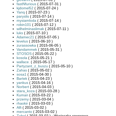
fastNfurious
( 2015-07-31 )
kjdomel52
( 2015-07-24 )
Yanq
( 2015-07-23 )
paryslis
( 2015-07-14 )
mysiamloda
( 2015-07-14 )
robin101
( 2015-07-12 )
wilhelminaslimak
( 2015-07-11 )
luks
( 2015-07-10 )
Adamec21
( 2015-07-05 )
levelus
( 2015-06-10 )
zurassowka
( 2015-06-05 )
Vandammek
( 2015-05-31 )
STOSOS
( 2015-05-22 )
kosola
( 2015-05-21 )
wallace.
( 2015-05-17 )
Partyzant_z_buszu
( 2015-05-10 )
Zahas
( 2015-05-02 )
sosa1
( 2015-04-30 )
Bartek
( 2015-04-23 )
yankus
( 2015-04-16 )
Norbert
( 2015-04-03 )
stara_koza
( 2015-03-28 )
Kuman
( 2015-03-22 )
przemy
( 2015-03-04 )
rhaokir
( 2015-03-03 )
Alfi
( 2015-03-02 )
mercanto
( 2015-03-02 )
Zabel
( 2015-03-02 ) : Wycieczka rowerowa