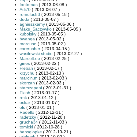
fantomas
( 2013-06-08 )
Adi70
( 2013-06-07 )
romulus83
( 2013-05-18 )
duda
( 2013-05-07 )
agnieszkamy
( 2013-05-06 )
Maks_Saczywko
( 2013-05-05 )
kubolsky
( 2013-05-05 )
bwanga
( 2013-05-02 )
marcuse
( 2013-05-02 )
carcrusher
( 2013-04-15 )
wasilewski.studio
( 2013-02-27 )
MarcelLee
( 2013-02-25 )
gines
( 2013-02-22 )
Pleban
( 2013-02-17 )
krzychu
( 2013-02-13 )
marcin.m
( 2013-02-03 )
skorzan
( 2013-02-03 )
starszapani
( 2013-01-31 )
Flash
( 2013-01-17 )
rmk
( 2013-01-12 )
oskar
( 2013-01-07 )
ols
( 2013-01-01 )
Radello
( 2012-12-31 )
radetzky
( 2012-11-20 )
grucha34
( 2012-11-03 )
tomicki
( 2012-10-28 )
hansglopke
( 2012-10-21 )
wieloryb
( 2012-10-02 )