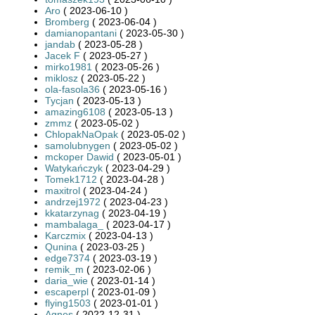
Aro
( 2023-06-10 )
Bromberg
( 2023-06-04 )
damianopantani
( 2023-05-30 )
jandab
( 2023-05-28 )
Jacek F
( 2023-05-27 )
mirko1981
( 2023-05-26 )
miklosz
( 2023-05-22 )
ola-fasola36
( 2023-05-16 )
Tycjan
( 2023-05-13 )
amazing6108
( 2023-05-13 )
zmmz
( 2023-05-02 )
ChlopakNaOpak
( 2023-05-02 )
samolubnygen
( 2023-05-02 )
mckoper Dawid
( 2023-05-01 )
Watykańczyk
( 2023-04-29 )
Tomek1712
( 2023-04-28 )
maxitrol
( 2023-04-24 )
andrzej1972
( 2023-04-23 )
kkatarzynag
( 2023-04-19 )
mambalaga_
( 2023-04-17 )
Karczmix
( 2023-04-13 )
Qunina
( 2023-03-25 )
edge7374
( 2023-03-19 )
remik_m
( 2023-02-06 )
daria_wie
( 2023-01-14 )
escaperpl
( 2023-01-09 )
flying1503
( 2023-01-01 )
Agnes
( 2022-12-31 )