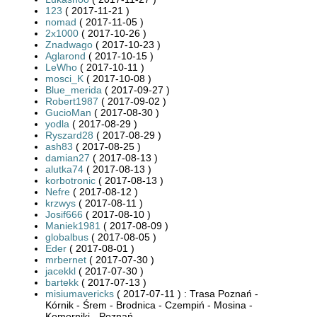
123
( 2017-11-21 )
nomad
( 2017-11-05 )
2x1000
( 2017-10-26 )
Znadwago
( 2017-10-23 )
Aglarond
( 2017-10-15 )
LeWho
( 2017-10-11 )
mosci_K
( 2017-10-08 )
Blue_merida
( 2017-09-27 )
Robert1987
( 2017-09-02 )
GucioMan
( 2017-08-30 )
yodla
( 2017-08-29 )
Ryszard28
( 2017-08-29 )
ash83
( 2017-08-25 )
damian27
( 2017-08-13 )
alutka74
( 2017-08-13 )
korbotronic
( 2017-08-13 )
Nefre
( 2017-08-12 )
krzwys
( 2017-08-11 )
Josif666
( 2017-08-10 )
Maniek1981
( 2017-08-09 )
globalbus
( 2017-08-05 )
Eder
( 2017-08-01 )
mrbernet
( 2017-07-30 )
jacekkl
( 2017-07-30 )
bartekk
( 2017-07-13 )
misiumavericks
( 2017-07-11 ) : Trasa Poznań -
Kórnik - Śrem - Brodnica - Czempiń - Mosina -
Komorniki - Poznań