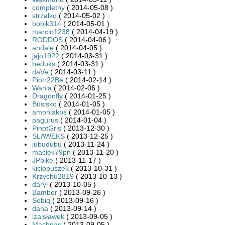
completny
( 2014-05-08 )
strzalko
( 2014-05-02 )
bobik314
( 2014-05-01 )
marcin1238
( 2014-04-19 )
RODDOS
( 2014-04-06 )
andale
( 2014-04-05 )
jajo1922
( 2014-03-31 )
beduks
( 2014-03-31 )
daVe
( 2014-03-11 )
Piotr22Be
( 2014-02-14 )
Wania
( 2014-02-06 )
Dragonfly
( 2014-01-25 )
Busisko
( 2014-01-05 )
amoniakos
( 2014-01-05 )
pagurus
( 2014-01-04 )
PinotGris
( 2013-12-30 )
SLAWEKS
( 2013-12-25 )
jubudubu
( 2013-11-24 )
maciek79pn
( 2013-11-20 )
JPbike
( 2013-11-17 )
kiciopuszek
( 2013-10-31 )
Krzychu2819
( 2013-10-13 )
daryl
( 2013-10-05 )
Bamber
( 2013-09-26 )
Sebiq
( 2013-09-16 )
dana
( 2013-09-14 )
izaisławek
( 2013-09-05 )
Machnac
( 2013-09-05 )