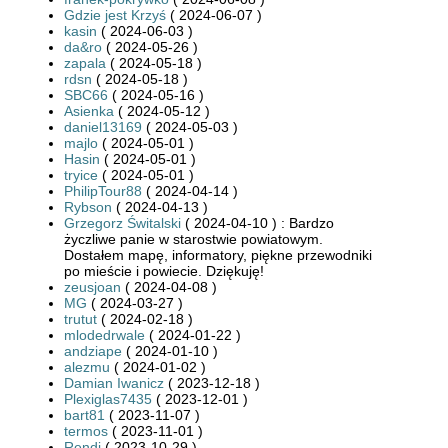
Gdzie jest Krzyś
( 2024-06-07 )
kasin
( 2024-06-03 )
da&ro
( 2024-05-26 )
zapala
( 2024-05-18 )
rdsn
( 2024-05-18 )
SBC66
( 2024-05-16 )
Asienka
( 2024-05-12 )
daniel13169
( 2024-05-03 )
majlo
( 2024-05-01 )
Hasin
( 2024-05-01 )
tryice
( 2024-05-01 )
PhilipTour88
( 2024-04-14 )
Rybson
( 2024-04-13 )
Grzegorz Świtalski
( 2024-04-10 ) : Bardzo
życzliwe panie w starostwie powiatowym.
Dostałem mapę, informatory, piękne przewodniki
po mieście i powiecie. Dziękuję!
zeusjoan
( 2024-04-08 )
MG
( 2024-03-27 )
trutut
( 2024-02-18 )
mlodedrwale
( 2024-01-22 )
andziape
( 2024-01-10 )
alezmu
( 2024-01-02 )
Damian Iwanicz
( 2023-12-18 )
Plexiglas7435
( 2023-12-01 )
bart81
( 2023-11-07 )
termos
( 2023-11-01 )
Rendi
( 2023-10-29 )