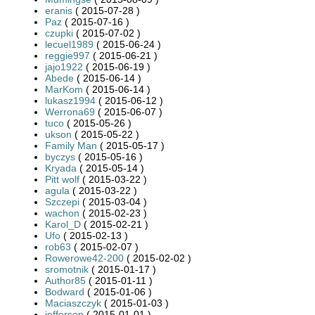
eranis
( 2015-07-28 )
Paz
( 2015-07-16 )
czupki
( 2015-07-02 )
lecuel1989
( 2015-06-24 )
reggie997
( 2015-06-21 )
jajo1922
( 2015-06-19 )
Abede
( 2015-06-14 )
MarKom
( 2015-06-14 )
lukasz1994
( 2015-06-12 )
Werrona69
( 2015-06-07 )
tuco
( 2015-05-26 )
ukson
( 2015-05-22 )
Family Man
( 2015-05-17 )
byczys
( 2015-05-16 )
Kryada
( 2015-05-14 )
Pitt wolf
( 2015-03-22 )
agula
( 2015-03-22 )
Szczepi
( 2015-03-04 )
wachon
( 2015-02-23 )
Karol_D
( 2015-02-21 )
Ufo
( 2015-02-13 )
rob63
( 2015-02-07 )
Rowerowe42-200
( 2015-02-02 )
sromotnik
( 2015-01-17 )
Author85
( 2015-01-11 )
Bodward
( 2015-01-06 )
Maciaszczyk
( 2015-01-03 )
jefferson
( 2015-01-01 )