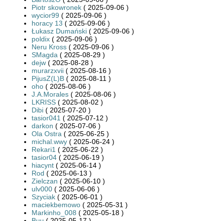
Piotr skowronek
( 2025-09-06 )
wycior99
( 2025-09-06 )
horacy 13
( 2025-09-06 )
Łukasz Dumański
( 2025-09-06 )
poldix
( 2025-09-06 )
Neru Kross
( 2025-09-06 )
SMagda
( 2025-08-29 )
dejw
( 2025-08-28 )
murarzxvii
( 2025-08-16 )
PijusZ(L)B
( 2025-08-11 )
oho
( 2025-08-06 )
J.A.Morales
( 2025-08-06 )
LKRISS
( 2025-08-02 )
Dibi
( 2025-07-20 )
tasior041
( 2025-07-12 )
darkon
( 2025-07-06 )
Ola Ostra
( 2025-06-25 )
michal.wwy
( 2025-06-24 )
Rekari1
( 2025-06-22 )
tasior04
( 2025-06-19 )
hiacynt
( 2025-06-14 )
Rod
( 2025-06-13 )
Zielczan
( 2025-06-10 )
ulv000
( 2025-06-06 )
Szyciak
( 2025-06-01 )
maciekbemowo
( 2025-05-31 )
Markinho_008
( 2025-05-18 )
Buu
( 2025-05-17 )