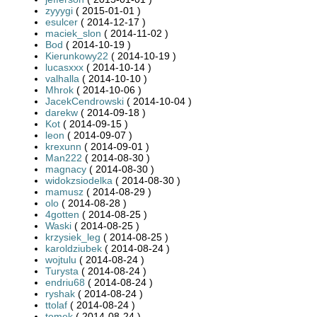
zyyygi
( 2015-01-01 )
esulcer
( 2014-12-17 )
maciek_slon
( 2014-11-02 )
Bod
( 2014-10-19 )
Kierunkowy22
( 2014-10-19 )
lucasxxx
( 2014-10-14 )
valhalla
( 2014-10-10 )
Mhrok
( 2014-10-06 )
JacekCendrowski
( 2014-10-04 )
darekw
( 2014-09-18 )
Kot
( 2014-09-15 )
leon
( 2014-09-07 )
krexunn
( 2014-09-01 )
Man222
( 2014-08-30 )
magnacy
( 2014-08-30 )
widokzsiodelka
( 2014-08-30 )
mamusz
( 2014-08-29 )
olo
( 2014-08-28 )
4gotten
( 2014-08-25 )
Waski
( 2014-08-25 )
krzysiek_leg
( 2014-08-25 )
karoldziubek
( 2014-08-24 )
wojtulu
( 2014-08-24 )
Turysta
( 2014-08-24 )
endriu68
( 2014-08-24 )
ryshak
( 2014-08-24 )
ttolaf
( 2014-08-24 )
tomek
( 2014-08-24 )