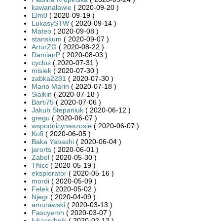
kawanalawie
( 2020-09-20 )
Elm0
( 2020-09-19 )
LukasySTW
( 2020-09-14 )
Mateo
( 2020-09-08 )
stanskum
( 2020-09-07 )
ArturZG
( 2020-08-22 )
DamianP
( 2020-08-03 )
cyclos
( 2020-07-31 )
misiek
( 2020-07-30 )
zabka2281
( 2020-07-30 )
Mario Marin
( 2020-07-18 )
Sialkin
( 2020-07-18 )
Barti75
( 2020-07-06 )
Jakub Stepaniuk
( 2020-06-12 )
gregu
( 2020-06-07 )
wspodnicynaszosie
( 2020-06-07 )
Kofi
( 2020-06-05 )
Baka Yabashi
( 2020-06-04 )
jarorts
( 2020-06-01 )
Zabeł
( 2020-05-30 )
Thicc
( 2020-05-19 )
eksplorator
( 2020-05-16 )
mordi
( 2020-05-09 )
Felek
( 2020-05-02 )
Njegr
( 2020-04-09 )
amurawski
( 2020-03-13 )
Fascyemh
( 2020-03-07 )
lukasrybnik
( 2020-02-12 )