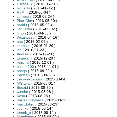
Łukasz87
( 2016-06-21 )
Roberto
( 2016-06-12 )
RaMi
( 2016-06-04 )
sombra
( 2016-05-24 )
Piotr Okn
( 2016-05-20 )
barklu
( 2016-05-02 )
liaguszka
( 2016-05-02 )
Orion
( 2016-04-30 )
Wozikusza
( 2016-04-16 )
pac
( 2016-02-09 )
soonsiat
( 2016-01-29 )
lec
( 2016-01-23 )
Andrzej
( 2015-12-29 )
tomeckii
( 2015-12-20 )
mnichu
( 2015-12-01 )
oskar1100
( 2015-11-01 )
bosqa
( 2015-09-29 )
Pawtlen
( 2015-09-28 )
człowiekdariusz
( 2015-09-04 )
MGrzyw
( 2015-08-31 )
Beexid
( 2015-08-30 )
wiecho
( 2015-08-28 )
Kosa
( 2015-08-28 )
BartekGrzywacz
( 2015-08-23 )
mac.dobro
( 2015-08-23 )
yoshko
( 2015-08-14 )
tomek_s
( 2015-08-14 )
Mumingse
( 2015-08-09 )