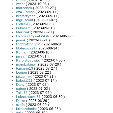
wtchr
( 2023-10-06 )
marsonek
( 2023-09-27 )
ez4_Tomas
( 2023-09-11 )
kkatarzynag
( 2023-09-11 )
mgr_scout
( 2023-09-07 )
PiotrekB
( 2023-09-03 )
Lukaszm
( 2023-09-01 )
Merfciak
( 2023-08-29 )
Dariusz Prykiel WGR
( 2023-08-22 )
jarmik
( 2023-08-21 )
L12314355234
( 2023-08-20 )
Mateuszzz1
( 2023-08-14 )
Kuman
( 2023-08-10 )
jassa
( 2023-07-31 )
KarolSlodowiec
( 2023-07-30 )
mambalaga_
( 2023-07-29 )
tomanio13
( 2023-07-27 )
Legion
( 2023-07-22 )
jakub_mk
( 2023-07-21 )
babcia211
( 2023-07-14 )
Dany
( 2023-07-09 )
cubeo
( 2023-07-02 )
Talib79
( 2023-07-02 )
Lukaszwawa81
( 2023-06-30 )
Djoko
( 2023-06-29 )
szafa
( 2023-06-29 )
lukaszchmiel
( 2023-06-26 )
azlid
( 2023-06-19 )