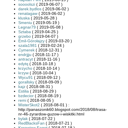
soooolszi
( 2019-06-07 )
darek.bydlos
( 2019-06-02 )
renatagaw
( 2019-06-02 )
kluska
( 2019-05-28 )
Smeniu
( 2019-05-19 )
Legnar79
( 2019-05-08 )
Sztaba
( 2019-04-25 )
grzebo
( 2019-04-07 )
Emil-Górołajzy
( 2019-03-20 )
szala1981
( 2019-02-24 )
Cymerek
( 2018-12-31 )
endrjjju
( 2018-11-17 )
antracyt
( 2018-11-16 )
edytq
( 2018-10-18 )
krzycho
( 2018-10-14 )
krzyw
( 2018-10-04 )
Wycu91
( 2018-09-12 )
gorallsky
( 2018-09-09 )
kajz
( 2018-08-31 )
Estilia
( 2018-08-29 )
bzdecior
( 2018-08-19 )
remi
( 2018-08-05 )
MisterSkot2
( 2018-08-01 ) :
http://panaszonik60.blogspot.com/2018/08/trasa-
nr-46-zyrardow-guzow-i-wiskitki.html
bylak
( 2018-07-22 )
RedBlacksFan
( 2018-07-21 )
Korowiow Fagot
( 2018-07-18 )