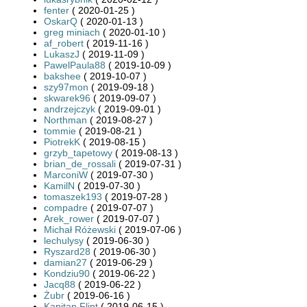
fenter
( 2020-01-25 )
OskarQ
( 2020-01-13 )
greg miniach
( 2020-01-10 )
af_robert
( 2019-11-16 )
LukaszJ
( 2019-11-09 )
PawelPaula88
( 2019-10-09 )
bakshee
( 2019-10-07 )
szy97mon
( 2019-09-18 )
skwarek96
( 2019-09-07 )
andrzejczyk
( 2019-09-01 )
Northman
( 2019-08-27 )
tommie
( 2019-08-21 )
PiotrekK
( 2019-08-15 )
grzyb_tapetowy
( 2019-08-13 )
brian_de_rossali
( 2019-07-31 )
MarconiW
( 2019-07-30 )
KamilN
( 2019-07-30 )
tomaszek193
( 2019-07-28 )
compadre
( 2019-07-07 )
Arek_rower
( 2019-07-07 )
Michał Różewski
( 2019-07-06 )
lechulysy
( 2019-06-30 )
Ryszard28
( 2019-06-30 )
damian27
( 2019-06-29 )
Kondziu90
( 2019-06-22 )
Jacq88
( 2019-06-22 )
Żubr
( 2019-06-16 )
Kapitan Flint
( 2019-06-15 )