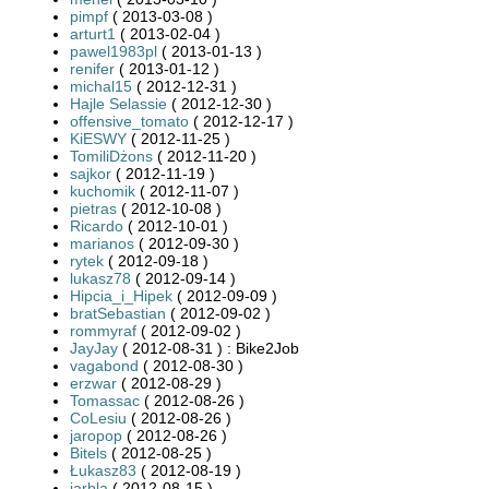
pimpf
( 2013-03-08 )
arturt1
( 2013-02-04 )
pawel1983pl
( 2013-01-13 )
renifer
( 2013-01-12 )
michal15
( 2012-12-31 )
Hajle Selassie
( 2012-12-30 )
offensive_tomato
( 2012-12-17 )
KiESWY
( 2012-11-25 )
TomiliDżons
( 2012-11-20 )
sajkor
( 2012-11-19 )
kuchomik
( 2012-11-07 )
pietras
( 2012-10-08 )
Ricardo
( 2012-10-01 )
marianos
( 2012-09-30 )
rytek
( 2012-09-18 )
lukasz78
( 2012-09-14 )
Hipcia_i_Hipek
( 2012-09-09 )
bratSebastian
( 2012-09-02 )
rommyraf
( 2012-09-02 )
JayJay
( 2012-08-31 ) : Bike2Job
vagabond
( 2012-08-30 )
erzwar
( 2012-08-29 )
Tomassac
( 2012-08-26 )
CoLesiu
( 2012-08-26 )
jaropop
( 2012-08-26 )
Bitels
( 2012-08-25 )
Łukasz83
( 2012-08-19 )
jarbla
( 2012-08-15 )