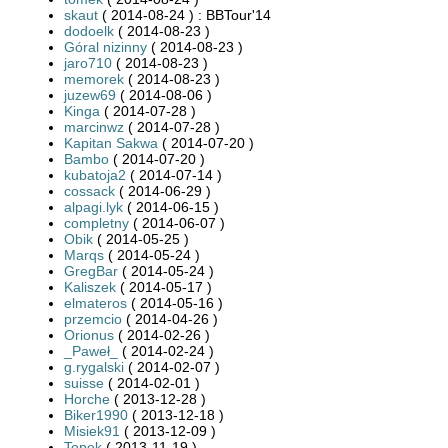
skaut
( 2014-08-24 ) : BBTour'14
dodoelk
( 2014-08-23 )
Góral nizinny
( 2014-08-23 )
jaro710
( 2014-08-23 )
memorek
( 2014-08-23 )
juzew69
( 2014-08-06 )
Kinga
( 2014-07-28 )
marcinwz
( 2014-07-28 )
Kapitan Sakwa
( 2014-07-20 )
Bambo
( 2014-07-20 )
kubatoja2
( 2014-07-14 )
cossack
( 2014-06-29 )
alpagi.lyk
( 2014-06-15 )
completny
( 2014-06-07 )
Obik
( 2014-05-25 )
Marqs
( 2014-05-24 )
GregBar
( 2014-05-24 )
Kaliszek
( 2014-05-17 )
elmateros
( 2014-05-16 )
przemcio
( 2014-04-26 )
Orionus
( 2014-02-26 )
_Paweł_
( 2014-02-24 )
g.rygalski
( 2014-02-07 )
suisse
( 2014-02-01 )
Horche
( 2013-12-28 )
Biker1990
( 2013-12-18 )
Misiek91
( 2013-12-09 )
Topek
( 2013-11-19 )