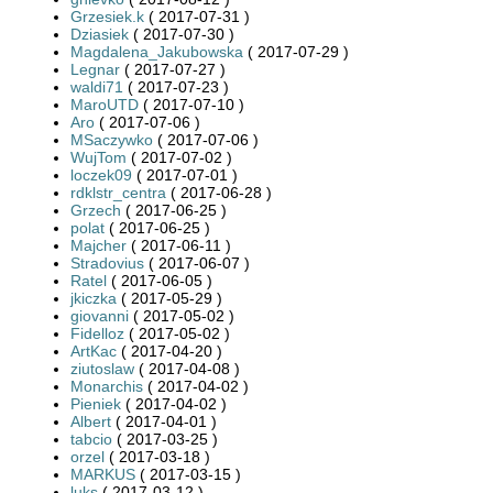
Grzesiek.k
( 2017-07-31 )
Dziasiek
( 2017-07-30 )
Magdalena_Jakubowska
( 2017-07-29 )
Legnar
( 2017-07-27 )
waldi71
( 2017-07-23 )
MaroUTD
( 2017-07-10 )
Aro
( 2017-07-06 )
MSaczywko
( 2017-07-06 )
WujTom
( 2017-07-02 )
loczek09
( 2017-07-01 )
rdklstr_centra
( 2017-06-28 )
Grzech
( 2017-06-25 )
polat
( 2017-06-25 )
Majcher
( 2017-06-11 )
Stradovius
( 2017-06-07 )
Ratel
( 2017-06-05 )
jkiczka
( 2017-05-29 )
giovanni
( 2017-05-02 )
Fidelloz
( 2017-05-02 )
ArtKac
( 2017-04-20 )
ziutoslaw
( 2017-04-08 )
Monarchis
( 2017-04-02 )
Pieniek
( 2017-04-02 )
Albert
( 2017-04-01 )
tabcio
( 2017-03-25 )
orzel
( 2017-03-18 )
MARKUS
( 2017-03-15 )
luks
( 2017-03-12 )