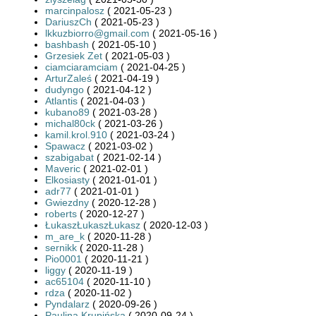
marcinpalosz
( 2021-05-23 )
DariuszCh
( 2021-05-23 )
lkkuzbiorro@gmail.com
( 2021-05-16 )
bashbash
( 2021-05-10 )
Grzesiek Zet
( 2021-05-03 )
ciamciaramciam
( 2021-04-25 )
ArturZaleś
( 2021-04-19 )
dudyngo
( 2021-04-12 )
Atlantis
( 2021-04-03 )
kubano89
( 2021-03-28 )
michal80ck
( 2021-03-26 )
kamil.krol.910
( 2021-03-24 )
Spawacz
( 2021-03-02 )
szabigabat
( 2021-02-14 )
Maveric
( 2021-02-01 )
Elkosiasty
( 2021-01-01 )
adr77
( 2021-01-01 )
Gwiezdny
( 2020-12-28 )
roberts
( 2020-12-27 )
ŁukaszŁukaszŁukasz
( 2020-12-03 )
m_are_k
( 2020-11-28 )
sernikk
( 2020-11-28 )
Pio0001
( 2020-11-21 )
liggy
( 2020-11-19 )
ac65104
( 2020-11-10 )
rdza
( 2020-11-02 )
Pyndalarz
( 2020-09-26 )
Paulina Krupińska
( 2020-09-24 )