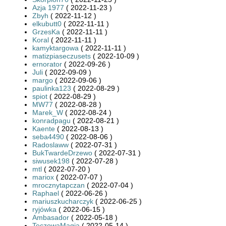
Azja 1977
( 2022-11-23 )
Zbyh
( 2022-11-12 )
elkubutt0
( 2022-11-11 )
GrzesKa
( 2022-11-11 )
Koral
( 2022-11-11 )
kamyktargowa
( 2022-11-11 )
matizpiaseczusets
( 2022-10-09 )
ernorator
( 2022-09-26 )
Juli
( 2022-09-09 )
margo
( 2022-09-06 )
paulinka123
( 2022-08-29 )
spiot
( 2022-08-29 )
MW77
( 2022-08-28 )
Marek_W
( 2022-08-24 )
konradpagu
( 2022-08-21 )
Kaente
( 2022-08-13 )
seba4490
( 2022-08-06 )
Radoslaww
( 2022-07-31 )
BukTwardeDrzewo
( 2022-07-31 )
siwusek198
( 2022-07-28 )
mtl
( 2022-07-20 )
mariox
( 2022-07-07 )
mrocznytapczan
( 2022-07-04 )
Raphael
( 2022-06-26 )
mariuszkucharczyk
( 2022-06-25 )
ryjówka
( 2022-06-15 )
Ambasador
( 2022-05-18 )
TeczowaMagia
( 2022-05-14 )