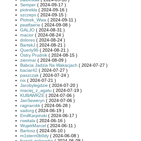
Semper
( 2024-09-17 )
piotrekla
( 2024-09-16 )
szczeps
( 2024-09-15 )
Piotrek_Wwa
( 2024-09-11 )
peatfaerie
( 2024-09-08 )
GALJO
( 2024-08-31 )
macior
( 2024-08-24 )
dolores
( 2024-08-24 )
BartekJ
( 2024-08-21 )
Querly96
( 2024-08-21 )
Ostry Prudnik
( 2024-08-15 )
zienmar
( 2024-08-09 )
Babcia Jadzia Na Wakacjach
( 2024-07-27 )
baciar42
( 2024-07-27 )
paszczak
( 2024-07-24 )
nix
( 2024-07-21 )
Jarobylegdzie
( 2024-07-20 )
maciej_z_agatu
( 2024-07-19 )
KUBAWRZE
( 2024-07-06 )
JanSeweryn
( 2024-07-06 )
ragnarokk
( 2024-06-28 )
sadorg
( 2024-06-19 )
EmilKarpinski
( 2024-06-17 )
rswitala
( 2024-06-16 )
WujekMarcel
( 2024-06-11 )
Bartosz
( 2024-06-10 )
m1stern0b0dy
( 2024-06-08 )
franek-pokrywko
( 2024-06-08 )