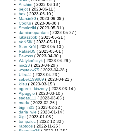
Anchim
( 2023-06-18 )
pejot
( 2023-06-11 )
box
( 2023-06-10 )
Marcin90
( 2023-06-09 )
CooKs
( 2023-06-08 )
Smalcziki
( 2023-05-31 )
damianopantani
( 2023-05-27 )
lukaszbob
( 2023-05-21 )
VoNSiK
( 2023-05-11 )
Stan Król
( 2023-05-10 )
Rafael35
( 2023-05-01 )
Pawoss
( 2023-04-30 )
Watykańczyk
( 2023-04-29 )
mic23
( 2023-04-29 )
woytekw75
( 2023-04-28 )
UltraJJ
( 2023-04-23 )
sebek199909
( 2023-04-21 )
klisu
( 2023-03-15 )
ogorek_kiszony
( 2023-03-14 )
Alpaggio
( 2023-03-10 )
sadas111
( 2023-03-05 )
madu
( 2023-02-26 )
bignin03
( 2023-02-22 )
daria_wie
( 2023-01-14 )
Xigi
( 2023-01-05 )
tompalec
( 2022-12-30 )
raptoos
( 2022-11-25 )
Skorpion76
( 2022-11-25 )