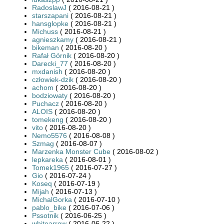
RadoslawJ
( 2016-08-21 )
starszapani
( 2016-08-21 )
hansglopke
( 2016-08-21 )
Michuss
( 2016-08-21 )
agnieszkamy
( 2016-08-21 )
bikeman
( 2016-08-20 )
Rafał Górnik
( 2016-08-20 )
Darecki_77
( 2016-08-20 )
mxdanish
( 2016-08-20 )
człowiek-dzik
( 2016-08-20 )
achom
( 2016-08-20 )
bodziowaty
( 2016-08-20 )
Puchacz
( 2016-08-20 )
ALOIS
( 2016-08-20 )
tomekeng
( 2016-08-20 )
vito
( 2016-08-20 )
Nemo5576
( 2016-08-08 )
Szmag
( 2016-08-07 )
Marzenka Monster Cube
( 2016-08-02 )
lepkareka
( 2016-08-01 )
Tomek1965
( 2016-07-27 )
Gio
( 2016-07-24 )
Koseq
( 2016-07-19 )
Mijah
( 2016-07-13 )
MichalGorka
( 2016-07-10 )
pablo_bike
( 2016-07-06 )
Pssotnik
( 2016-06-25 )
whitearrow
( 2016-06-22 )