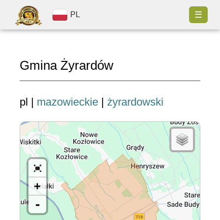
☰
PL
Gmina Żyrardów
pl |
mazowieckie
|
żyrardowski
+
-