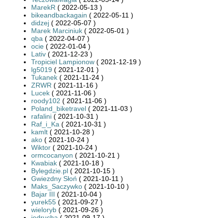
MarekR
( 2022-05-13 )
bikeandbackagain
( 2022-05-11 )
didzej
( 2022-05-07 )
Marek Marciniuk
( 2022-05-01 )
qba
( 2022-04-07 )
ocie
( 2022-01-04 )
Lativ
( 2021-12-23 )
Tropiciel Lampionow
( 2021-12-19 )
lg5019
( 2021-12-01 )
Tukanek
( 2021-11-24 )
ZRWR
( 2021-11-16 )
Lucek
( 2021-11-06 )
roody102
( 2021-11-06 )
Poland_biketravel
( 2021-11-03 )
rafalini
( 2021-10-31 )
Raf_i_Ka
( 2021-10-31 )
kamlt
( 2021-10-28 )
ako
( 2021-10-24 )
Wiktor
( 2021-10-24 )
ormcocanyon
( 2021-10-21 )
Kwabiak
( 2021-10-18 )
Bylegdzie.pl
( 2021-10-15 )
Gwiezdny Słoń
( 2021-10-11 )
Maks_Saczywko
( 2021-10-10 )
Bajar III
( 2021-10-04 )
yurek55
( 2021-09-27 )
wieloryb
( 2021-09-26 )
jedrucha
( 2021-09-17 )