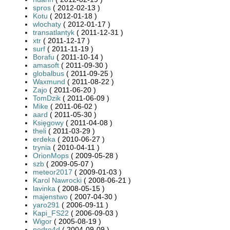
spros
( 2012-02-13 )
Kotu
( 2012-01-18 )
wlochaty
( 2012-01-17 )
transatlantyk
( 2011-12-31 )
xtr
( 2011-12-17 )
surf
( 2011-11-19 )
Borafu
( 2011-10-14 )
amasoft
( 2011-09-30 )
globalbus
( 2011-09-25 )
Waxmund
( 2011-08-22 )
Zajo
( 2011-06-20 )
TomDzik
( 2011-06-09 )
Mike
( 2011-06-02 )
aard
( 2011-05-30 )
Księgowy
( 2011-04-08 )
theli
( 2011-03-29 )
erdeka
( 2010-06-27 )
trynia
( 2010-04-11 )
OrionMops
( 2009-05-28 )
szb
( 2009-05-07 )
meteor2017
( 2009-01-03 )
Karol Nawrocki
( 2008-06-21 )
lavinka
( 2008-05-15 )
majenstwo
( 2007-04-30 )
yaro291
( 2006-09-11 )
Kapi_FS22
( 2006-09-03 )
Wigor
( 2005-08-19 )
pedro4d
( 2004-09-09 )