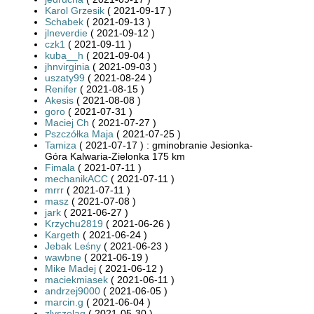
Karol Grzesik
( 2021-09-17 )
Schabek
( 2021-09-13 )
jlneverdie
( 2021-09-12 )
czk1
( 2021-09-11 )
kuba__h
( 2021-09-04 )
jhnvirginia
( 2021-09-03 )
uszaty99
( 2021-08-24 )
Renifer
( 2021-08-15 )
Akesis
( 2021-08-08 )
goro
( 2021-07-31 )
Maciej Ch
( 2021-07-27 )
Pszczółka Maja
( 2021-07-25 )
Tamiza
( 2021-07-17 ) : gminobranie Jesionka-
Góra Kalwaria-Zielonka 175 km
Fimala
( 2021-07-11 )
mechanikACC
( 2021-07-11 )
mrrr
( 2021-07-11 )
masz
( 2021-07-08 )
jark
( 2021-06-27 )
Krzychu2819
( 2021-06-26 )
Kargeth
( 2021-06-24 )
Jebak Leśny
( 2021-06-23 )
wawbne
( 2021-06-19 )
Mike Madej
( 2021-06-12 )
maciekmiasek
( 2021-06-11 )
andrzej9000
( 2021-06-05 )
marcin.g
( 2021-06-04 )
zlyszelag
( 2021-05-30 )