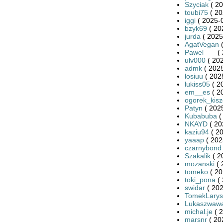
Szyciak
( 20
toubi75
( 20
iggi
( 2025-0
bzyk69
( 20
jurda
( 2025
AgatVegan
(
Pawel___
( 
ulv000
( 202
admk
( 2025
losiuu
( 202
lukiss05
( 2
em__es
( 2
ogorek_kis
Patyn
( 2025
Kubabuba
(
NKAYD
( 20
kaziu94
( 20
yaaap
( 202
czarnybond
Szakalik
( 2
mozanski
( 
tomeko
( 20
toki_pona
( 
swidar
( 202
TomekLarys
Lukaszwaw
michal.je
( 2
marsnr
( 20