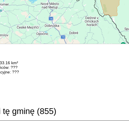
133.16 km²
ńców: ???
cyjne: ???
i tę gminę (
855
)