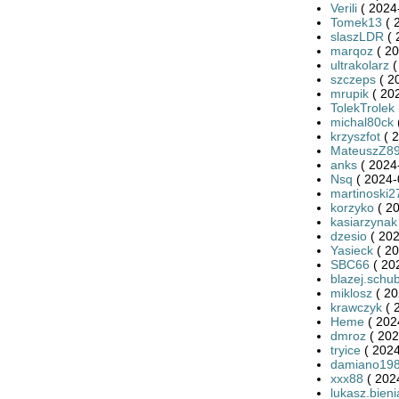
Verili
( 2024
Tomek13
( 
slaszLDR
( 
marqoz
( 20
ultrakolarz
(
szczeps
( 2
mrupik
( 20
TolekTrolek
michal80ck
krzyszfot
( 2
MateuszZ8
anks
( 2024
Nsq
( 2024-
martinoski2
korzyko
( 20
kasiarzynak
dzesio
( 202
Yasieck
( 20
SBC66
( 20
blazej.schub
miklosz
( 20
krawczyk
( 
Heme
( 202
dmroz
( 202
tryice
( 2024
damiano19
xxx88
( 202
lukasz.bieni