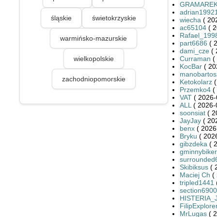
GRAMARE
adrian1992
śląskie
świetokrzyskie
wiecha
( 20
ac65104
( 2
Rafael_199
warmińsko-mazurskie
part6686
( 
dami_cze
( 
wielkopolskie
Curraman
(
KocBar
( 20
manobartos
zachodniopomorskie
Ketokolarz
(
Przemko4
(
VAT
( 2026-
ALL
( 2026-
soonsiat
( 2
JayJay
( 20
benx
( 2026
Bryku
( 2026
gibzdeka
( 
gminnybiker
surrounded
Skibiksus
( 
Maciej Ch
( 
tripled1441
section6900
HISTERIA_
FilipExplore
MrLugas
( 2