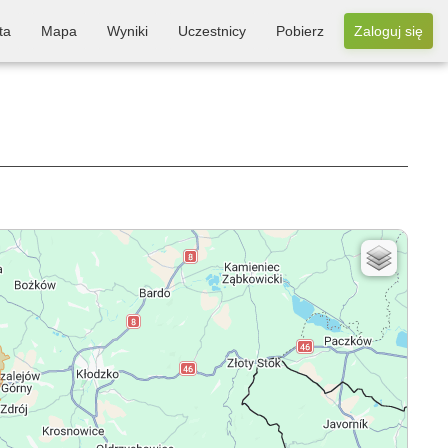
ta
Mapa
Wyniki
Uczestnicy
Pobierz
Zaloguj się