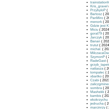
trainstation
Kris_gravel
PrzybyloP
( 
Bartosz
( 20
PanMiro
( 2
menork
( 20
Gdzie jest K
Miciu
( 2024
goral79
( 20
Jarczyk
( 20
Banan
( 202
trutut
( 2024
michal.
( 20
MilczacaOw
SzymonP
( 
RadeGast
(
grzyb_tape
nattasza
( 2
tompalec
( 
xbartko
( 20
Czabi
( 2023
zaliczgmine
sombra
( 20
Mashekk
( 
kambis
( 20
ekokrzychu
jedrucha
( 2
marcinrzy
( 