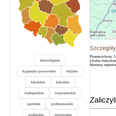
Szczegóły
Powierzchnia: 
dolnośląskie
Liczba mieszka
Numery rejestra
kujawsko-pomorskie
łódzkie
lubelskie
lubuskie
małopolskie
mazowieckie
Zaliczyl
opolskie
podkarpackie
podlaskie
pomorskie