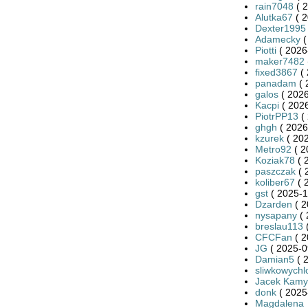
rain7048
( 2
Alutka67
( 2
Dexter1995
Adamecky
(
Piotti
( 2026
maker7482
fixed3867
( 
panadam
( 
galos
( 2026
Kacpi
( 2026
PiotrPP13
( 
ghgh
( 2026
kzurek
( 202
Metro92
( 2
Koziak78
( 
paszczak
( 
koliber67
( 
gst
( 2025-1
Dzarden
( 2
nysapany
( 
breslau113
(
CFCFan
( 2
JG
( 2025-0
Damian5
( 
sliwkowychl
Jacek Kamy
donk
( 2025
Magdalena