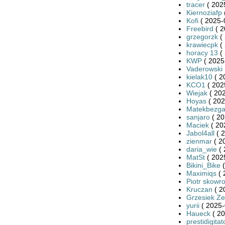
tracer
( 202
Kiernoziafp
Kofi
( 2025-
Freebird
( 2
grzegorzk
( 
krawiecpk
( 
horacy 13
( 
KWP
( 2025
Vaderowski
kielak10
( 2
KCO1
( 202
Wiejak
( 202
Hoyas
( 202
Matekbezga
sanjaro
( 20
Maciek
( 20
Jabol4all
( 2
zienmar
( 2
daria_wie
( 
MatSt
( 202
Bikini_Bike
(
Maximiqs
( 
Piotr skowr
Kruczan
( 2
Grzesiek Ze
yurii
( 2025-
Haueck
( 20
prestidigitat