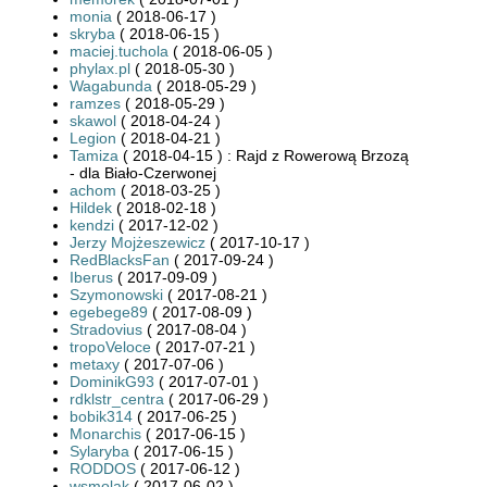
monia
( 2018-06-17 )
skryba
( 2018-06-15 )
maciej.tuchola
( 2018-06-05 )
phylax.pl
( 2018-05-30 )
Wagabunda
( 2018-05-29 )
ramzes
( 2018-05-29 )
skawol
( 2018-04-24 )
Legion
( 2018-04-21 )
Tamiza
( 2018-04-15 ) : Rajd z Rowerową Brzozą
- dla Biało-Czerwonej
achom
( 2018-03-25 )
Hildek
( 2018-02-18 )
kendzi
( 2017-12-02 )
Jerzy Mojżeszewicz
( 2017-10-17 )
RedBlacksFan
( 2017-09-24 )
Iberus
( 2017-09-09 )
Szymonowski
( 2017-08-21 )
egebege89
( 2017-08-09 )
Stradovius
( 2017-08-04 )
tropoVeloce
( 2017-07-21 )
metaxy
( 2017-07-06 )
DominikG93
( 2017-07-01 )
rdklstr_centra
( 2017-06-29 )
bobik314
( 2017-06-25 )
Monarchis
( 2017-06-15 )
Sylaryba
( 2017-06-15 )
RODDOS
( 2017-06-12 )
wsmolak
( 2017-06-02 )