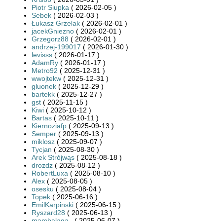
Piotr Siupka
( 2026-02-05 )
Sebek
( 2026-02-03 )
Łukasz Grzelak
( 2026-02-01 )
jacekGniezno
( 2026-02-01 )
Grzegorz88
( 2026-02-01 )
andrzej-199017
( 2026-01-30 )
levisss
( 2026-01-17 )
AdamRy
( 2026-01-17 )
Metro92
( 2025-12-31 )
wwojtekw
( 2025-12-31 )
gluonek
( 2025-12-29 )
bartekk
( 2025-12-27 )
gst
( 2025-11-15 )
Kiwi
( 2025-10-12 )
Bartas
( 2025-10-11 )
Kiernoziafp
( 2025-09-13 )
Semper
( 2025-09-13 )
miklosz
( 2025-09-07 )
Tycjan
( 2025-08-30 )
Arek Strójwąs
( 2025-08-18 )
drozdz
( 2025-08-12 )
RobertLuxa
( 2025-08-10 )
Alex
( 2025-08-05 )
osesku
( 2025-08-04 )
Topek
( 2025-06-16 )
EmilKarpinski
( 2025-06-15 )
Ryszard28
( 2025-06-13 )
mambalaga_
( 2025-06-07 )