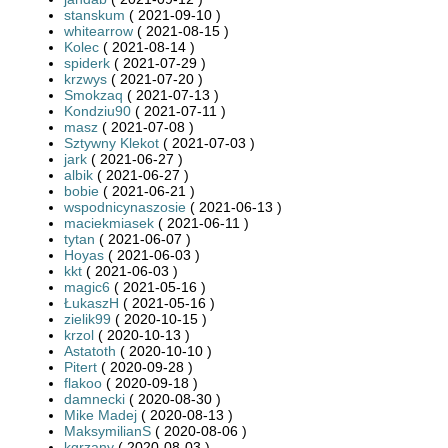
stanskum
( 2021-09-10 )
whitearrow
( 2021-08-15 )
Kolec
( 2021-08-14 )
spiderk
( 2021-07-29 )
krzwys
( 2021-07-20 )
Smokzaq
( 2021-07-13 )
Kondziu90
( 2021-07-11 )
masz
( 2021-07-08 )
Sztywny Klekot
( 2021-07-03 )
jark
( 2021-06-27 )
albik
( 2021-06-27 )
bobie
( 2021-06-21 )
wspodnicynaszosie
( 2021-06-13 )
maciekmiasek
( 2021-06-11 )
tytan
( 2021-06-07 )
Hoyas
( 2021-06-03 )
kkt
( 2021-06-03 )
magic6
( 2021-05-16 )
ŁukaszH
( 2021-05-16 )
zielik99
( 2020-10-15 )
krzol
( 2020-10-13 )
Astatoth
( 2020-10-10 )
Pitert
( 2020-09-28 )
flakoo
( 2020-09-18 )
damnecki
( 2020-08-30 )
Mike Madej
( 2020-08-13 )
MaksymilianS
( 2020-08-06 )
kgrzany
( 2020-08-03 )