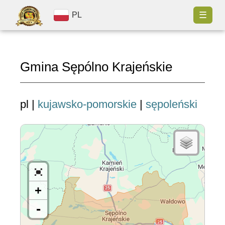
☰
PL
Gmina Sępólno Krajeńskie
pl |
kujawsko-pomorskie
|
sępoleński
+
-