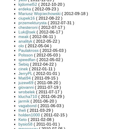
kjdomel52
( 2012-10-20 )
erdeka
( 2012-09-23 )
Mariusz Wojciechowski
( 2012-09-18 )
ciupek16
( 2012-08-22 )
przemekturysta
( 2012-07-31 )
chesteroni
( 2012-07-17 )
Luk@sek
( 2012-06-17 )
meak
( 2012-06-11 )
analityk
( 2012-05-22 )
olo
( 2012-05-04 )
Paulakross
( 2012-05-03 )
Polsson
( 2012-05-03 )
speedfan
( 2012-05-02 )
Sebiq
( 2012-04-22 )
cinek
( 2012-01-11 )
JerryPL
( 2012-01-01 )
Mati94
( 2011-09-15 )
juzew69
( 2011-08-20 )
giovanni
( 2011-07-19 )
wrobelek
( 2011-07-17 )
klucha710
( 2011-06-29 )
jarmik
( 2011-06-20 )
vagabond
( 2011-06-03 )
theli
( 2011-03-29 )
holden1000
( 2011-02-15 )
Keto
( 2011-02-08 )
bysio58
( 2011-01-01 )
mnowaczy
( 2010-07-05 )