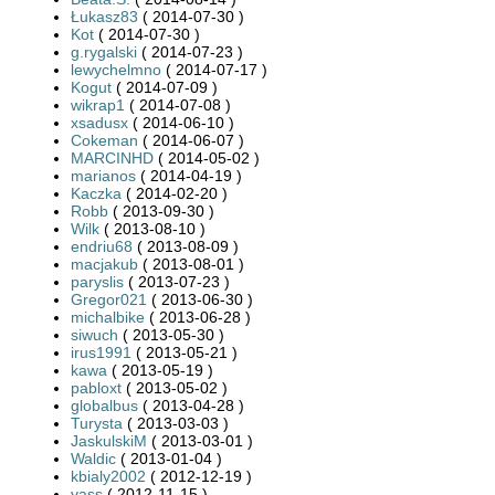
Łukasz83
( 2014-07-30 )
Kot
( 2014-07-30 )
g.rygalski
( 2014-07-23 )
lewychelmno
( 2014-07-17 )
Kogut
( 2014-07-09 )
wikrap1
( 2014-07-08 )
xsadusx
( 2014-06-10 )
Cokeman
( 2014-06-07 )
MARCINHD
( 2014-05-02 )
marianos
( 2014-04-19 )
Kaczka
( 2014-02-20 )
Robb
( 2013-09-30 )
Wilk
( 2013-08-10 )
endriu68
( 2013-08-09 )
macjakub
( 2013-08-01 )
paryslis
( 2013-07-23 )
Gregor021
( 2013-06-30 )
michalbike
( 2013-06-28 )
siwuch
( 2013-05-30 )
irus1991
( 2013-05-21 )
kawa
( 2013-05-19 )
pabloxt
( 2013-05-02 )
globalbus
( 2013-04-28 )
Turysta
( 2013-03-03 )
JaskulskiM
( 2013-03-01 )
Waldic
( 2013-01-04 )
kbialy2002
( 2012-12-19 )
yass
( 2012-11-15 )