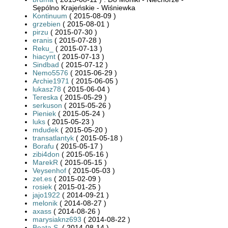
Sępólno Krajeńskie - Wiśniewka
Kontinuum
( 2015-08-09 )
grzebien
( 2015-08-01 )
pirzu
( 2015-07-30 )
eranis
( 2015-07-28 )
Reku_
( 2015-07-13 )
hiacynt
( 2015-07-13 )
Sindbad
( 2015-07-12 )
Nemo5576
( 2015-06-29 )
Archie1971
( 2015-06-05 )
lukasz78
( 2015-06-04 )
Tereska
( 2015-05-29 )
serkuson
( 2015-05-26 )
Pieniek
( 2015-05-24 )
luks
( 2015-05-23 )
mdudek
( 2015-05-20 )
transatlantyk
( 2015-05-18 )
Borafu
( 2015-05-17 )
zibi4don
( 2015-05-16 )
MarekR
( 2015-05-15 )
Veysenhof
( 2015-05-03 )
zet.es
( 2015-02-09 )
rosiek
( 2015-01-25 )
jajo1922
( 2014-09-21 )
melonik
( 2014-08-27 )
axass
( 2014-08-26 )
marysiaknz693
( 2014-08-22 )
Beata.S.
( 2014-08-14 )