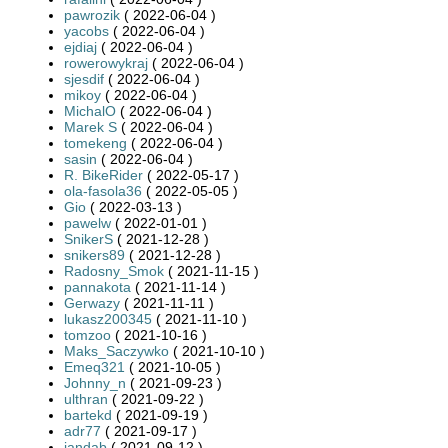
pawrozik
( 2022-06-04 )
yacobs
( 2022-06-04 )
ejdiaj
( 2022-06-04 )
rowerowykraj
( 2022-06-04 )
sjesdif
( 2022-06-04 )
mikoy
( 2022-06-04 )
MichalO
( 2022-06-04 )
Marek S
( 2022-06-04 )
tomekeng
( 2022-06-04 )
sasin
( 2022-06-04 )
R. BikeRider
( 2022-05-17 )
ola-fasola36
( 2022-05-05 )
Gio
( 2022-03-13 )
pawelw
( 2022-01-01 )
SnikerS
( 2021-12-28 )
snikers89
( 2021-12-28 )
Radosny_Smok
( 2021-11-15 )
pannakota
( 2021-11-14 )
Gerwazy
( 2021-11-11 )
lukasz200345
( 2021-11-10 )
tomzoo
( 2021-10-16 )
Maks_Saczywko
( 2021-10-10 )
Emeq321
( 2021-10-05 )
Johnny_n
( 2021-09-23 )
ulthran
( 2021-09-22 )
bartekd
( 2021-09-19 )
adr77
( 2021-09-17 )
jandab
( 2021-09-12 )