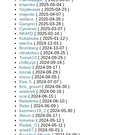
krijamko
( 2025-05-04 )
Szydłowiak
( 2025-04-23 )
majestic
( 2025-04-07 )
wallace.
( 2025-04-05 )
Gangrel
( 2025-03-28 )
Cymerek
( 2025-03-07 )
NKAYD
( 2025-02-16 )
Kubabuba
( 2025-01-12 )
wiecha
( 2024-12-01 )
Bromberg
( 2024-10-07 )
ultrakolarz
( 2024-09-25 )
Tomek13
( 2024-09-25 )
chilliczyli
( 2024-09-18 )
kolasz
( 2024-09-17 )
loszak
( 2024-08-29 )
losiuu
( 2024-08-05 )
Ewa S.
( 2024-07-07 )
Kris_gravel
( 2024-06-30 )
wiaterek
( 2024-06-16 )
ocie
( 2024-06-15 )
Rebelinka
( 2024-06-10 )
Rebe
( 2024-06-09 )
kazmierz18_2
( 2024-05-30 )
Almon
( 2024-05-17 )
tomekar
( 2024-05-12 )
Radek_S
( 2024-05-11 )
artek67
( 2024-05-01 )
Bearded.Wheels
( 2024-04-06 )