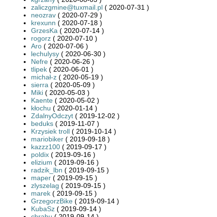
zaliczgmine@tuxmail.pl
( 2020-07-31 )
neozrav
( 2020-07-29 )
krexunn
( 2020-07-18 )
GrzesKa
( 2020-07-14 )
rogorz
( 2020-07-10 )
Aro
( 2020-07-06 )
lechulysy
( 2020-06-30 )
Nefre
( 2020-06-26 )
tlipek
( 2020-06-01 )
michał-z
( 2020-05-19 )
sierra
( 2020-05-09 )
Miki
( 2020-05-03 )
Kaente
( 2020-05-02 )
kłochu
( 2020-01-14 )
ZdalnyOdczyt
( 2019-12-02 )
beduks
( 2019-11-07 )
Krzysiek troll
( 2019-10-14 )
mariobiker
( 2019-09-18 )
kazzz100
( 2019-09-17 )
poldix
( 2019-09-16 )
elizium
( 2019-09-16 )
radzik_lbn
( 2019-09-15 )
maper
( 2019-09-15 )
zlyszelag
( 2019-09-15 )
marek
( 2019-09-15 )
GrzegorzBike
( 2019-09-14 )
KubaSz
( 2019-09-14 )
chrabu
( 2019-09-14 )