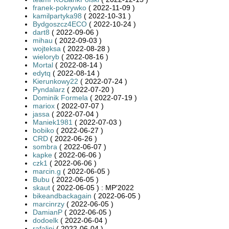
franek-pokrywko
( 2022-11-09 )
kamilpartyka98
( 2022-10-31 )
Bydgoszcz4ECO
( 2022-10-24 )
dart8
( 2022-09-06 )
mihau
( 2022-09-03 )
wojteksa
( 2022-08-28 )
wieloryb
( 2022-08-16 )
Mortal
( 2022-08-14 )
edytq
( 2022-08-14 )
Kierunkowy22
( 2022-07-24 )
Pyndalarz
( 2022-07-20 )
Dominik Formela
( 2022-07-19 )
mariox
( 2022-07-07 )
jassa
( 2022-07-04 )
Maniek1981
( 2022-07-03 )
bobiko
( 2022-06-27 )
CRD
( 2022-06-26 )
sombra
( 2022-06-07 )
kapke
( 2022-06-06 )
czk1
( 2022-06-06 )
marcin.g
( 2022-06-05 )
Bubu
( 2022-06-05 )
skaut
( 2022-06-05 ) : MP'2022
bikeandbackagain
( 2022-06-05 )
marcinrzy
( 2022-06-05 )
DamianP
( 2022-06-05 )
dodoelk
( 2022-06-04 )
rafalini
( 2022-06-04 )