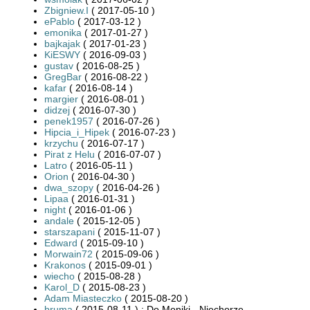
Zbigniew.I
( 2017-05-10 )
ePablo
( 2017-03-12 )
emonika
( 2017-01-27 )
bajkajak
( 2017-01-23 )
KiESWY
( 2016-09-03 )
gustav
( 2016-08-25 )
GregBar
( 2016-08-22 )
kafar
( 2016-08-14 )
margier
( 2016-08-01 )
didzej
( 2016-07-30 )
penek1957
( 2016-07-26 )
Hipcia_i_Hipek
( 2016-07-23 )
krzychu
( 2016-07-17 )
Pirat z Helu
( 2016-07-07 )
Latro
( 2016-05-11 )
Orion
( 2016-04-30 )
dwa_szopy
( 2016-04-26 )
Lipaa
( 2016-01-31 )
night
( 2016-01-06 )
andale
( 2015-12-05 )
starszapani
( 2015-11-07 )
Edward
( 2015-09-10 )
Morwain72
( 2015-09-06 )
Krakonos
( 2015-09-01 )
wiecho
( 2015-08-28 )
Karol_D
( 2015-08-23 )
Adam Miasteczko
( 2015-08-20 )
bruma
( 2015-08-11 ) : Do Moniki - Niechorze -