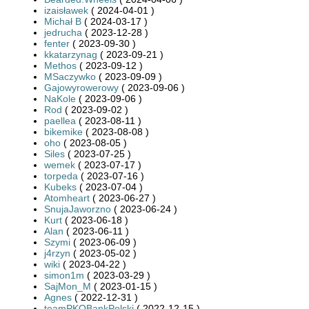
izaisławek
( 2024-04-01 )
Michał B
( 2024-03-17 )
jedrucha
( 2023-12-28 )
fenter
( 2023-09-30 )
kkatarzynag
( 2023-09-21 )
Methos
( 2023-09-12 )
MSaczywko
( 2023-09-09 )
Gajowyrowerowy
( 2023-09-06 )
NaKole
( 2023-09-06 )
Rod
( 2023-09-02 )
paellea
( 2023-08-11 )
bikemike
( 2023-08-08 )
oho
( 2023-08-05 )
Siles
( 2023-07-25 )
wemek
( 2023-07-17 )
torpeda
( 2023-07-16 )
Kubeks
( 2023-07-04 )
Atomheart
( 2023-06-27 )
SnujaJaworzno
( 2023-06-24 )
Kurt
( 2023-06-18 )
Alan
( 2023-06-11 )
Szymi
( 2023-06-09 )
j4rzyn
( 2023-05-02 )
wiki
( 2023-04-22 )
simon1m
( 2023-03-29 )
SajMon_M
( 2023-01-15 )
Agnes
( 2022-12-31 )
teamPKOBankPolski
( 2022-12-15 )