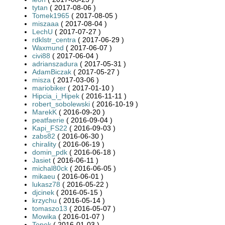
tytan
( 2017-08-06 )
Tomek1965
( 2017-08-05 )
miszaaa
( 2017-08-04 )
LechU
( 2017-07-27 )
rdklstr_centra
( 2017-06-29 )
Waxmund
( 2017-06-07 )
civi88
( 2017-06-04 )
adrianszadura
( 2017-05-31 )
AdamBiczak
( 2017-05-27 )
misza
( 2017-03-06 )
mariobiker
( 2017-01-10 )
Hipcia_i_Hipek
( 2016-11-11 )
robert_sobolewski
( 2016-10-19 )
MarekK
( 2016-09-20 )
peatfaerie
( 2016-09-04 )
Kapi_FS22
( 2016-09-03 )
zabs82
( 2016-06-30 )
chirality
( 2016-06-19 )
domin_pdk
( 2016-06-18 )
Jasiet
( 2016-06-11 )
michal80ck
( 2016-06-05 )
mikaeu
( 2016-06-01 )
lukasz78
( 2016-05-22 )
djcinek
( 2016-05-15 )
krzychu
( 2016-05-14 )
tomaszo13
( 2016-05-07 )
Mowika
( 2016-01-07 )
Topek
( 2016-01-03 )