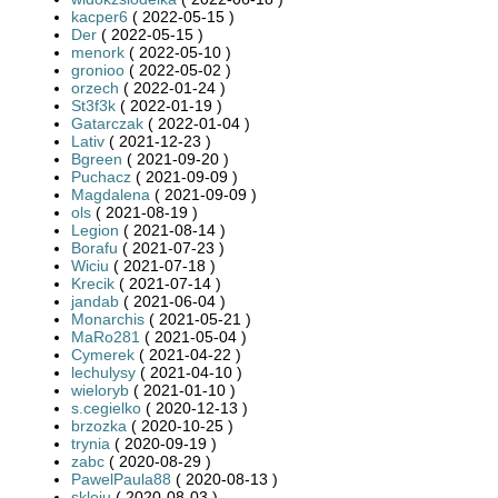
kacper6
( 2022-05-15 )
Der
( 2022-05-15 )
menork
( 2022-05-10 )
gronioo
( 2022-05-02 )
orzech
( 2022-01-24 )
St3f3k
( 2022-01-19 )
Gatarczak
( 2022-01-04 )
Lativ
( 2021-12-23 )
Bgreen
( 2021-09-20 )
Puchacz
( 2021-09-09 )
Magdalena
( 2021-09-09 )
ols
( 2021-08-19 )
Legion
( 2021-08-14 )
Borafu
( 2021-07-23 )
Wiciu
( 2021-07-18 )
Krecik
( 2021-07-14 )
jandab
( 2021-06-04 )
Monarchis
( 2021-05-21 )
MaRo281
( 2021-05-04 )
Cymerek
( 2021-04-22 )
lechulysy
( 2021-04-10 )
wieloryb
( 2021-01-10 )
s.cegielko
( 2020-12-13 )
brzozka
( 2020-10-25 )
trynia
( 2020-09-19 )
zabc
( 2020-08-29 )
PawelPaula88
( 2020-08-13 )
skleju
( 2020-08-03 )