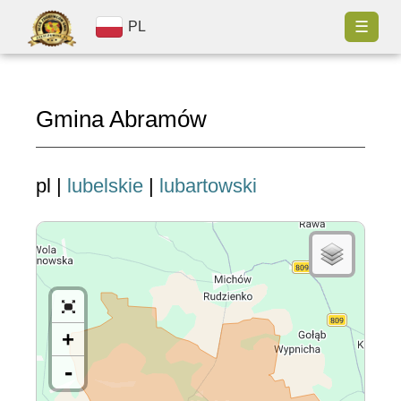
☰
PL
Gmina Abramów
pl |
lubelskie
|
lubartowski
+
-