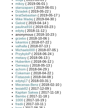
mikoy
( 2019-06-01 )
starszapani
( 2019-06-01 )
Dziadek
( 2019-05-22 )
bratSebastian
( 2019-05-17 )
Mike Madej
( 2019-04-30 )
Geloid
( 2019-04-14 )
paulina916
( 2019-03-23 )
edytq
( 2018-11-12 )
anonymous ( 2018-10-23 )
grzebo
( 2018-10-06 )
lukantos
( 2018-07-22 )
valhalla
( 2018-07-13 )
Michaelo000
( 2018-07-05 )
PrzybyloP
( 2018-06-24 )
metaxy
( 2018-06-13 )
Hubertkm
( 2018-06-12 )
Gerwazy
( 2018-05-13 )
achom
( 2018-04-29 )
Cokeman
( 2018-04-22 )
Fistaszek
( 2018-04-08 )
edytq17
( 2018-03-31 )
Mecenas-Benz
( 2018-02-10 )
lesiak82
( 2017-12-09 )
Kapitan Sakwa
( 2017-11-18 )
Bambo
( 2017-11-18 )
1000
( 2017-10-19 )
fredii
( 2017-10-11 )
leon
( 2017-08-25 )