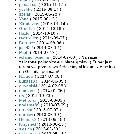
globalbus
( 2015-11-17 )
yoshko
( 2015-08-14 )
szelak
( 2015-06-28 )
Yanq
( 2015-06-16 )
Stradovius
( 2015-01-14 )
GregBar
( 2014-10-18 )
Rado
( 2014-10-10 )
radzik_lbn
( 2014-09-07 )
Darence
( 2014-09-06 )
jajo422
( 2014-08-12 )
Piiotr
( 2014-07-19 )
Adanio i Asiunia
( 2014-07-09 ) : Na razie
zaliczone południowe rubieże gminy :) Super jest
terenowa przeprawa śródleśnymi łąkami z Amelina
na Glinnik - polecam!
Narzew
( 2014-07-05 )
Łukasz83
( 2014-06-05 )
g.rygalski
( 2014-02-08 )
damian.s
( 2014-01-06 )
slv
( 2013-10-23 )
MatKolar
( 2013-08-06 )
nodame89
( 2013-07-09 )
erdeka
( 2013-07-07 )
darekw
( 2013-06-19 )
BromasS
( 2013-06-15 )
KrzysiekP
( 2013-06-13 )
siwuch
( 2013-05-30 )
callistratis
( 2013-05-15 )