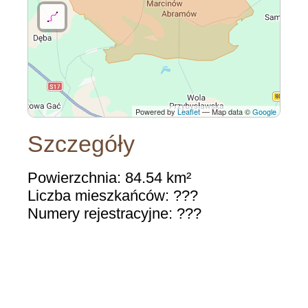
Powered by
Leaflet
— Map data ©
Google
Szczegóły
Powierzchnia: 84.54 km²
Liczba mieszkańców: ???
Numery rejestracyjne: ???