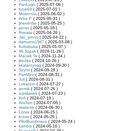
PanLugo
( 2025-07-06 )
bzyk69
( 2025-07-01 )
Moterrola
( 2025-06-02 )
Artur P.
( 2025-05-31 )
jlneverdie
( 2025-05-25 )
jarras
( 2025-05-18 )
Renata
( 2025-04-26 )
Jan_pmno
( 2025-04-22 )
damiano1987
( 2025-03-08 )
Kubabuba
( 2025-01-07 )
Mt.Szpak
( 2024-11-26 )
Maciek Te
( 2024-11-24 )
jkiczka
( 2024-10-26 )
kkatarzynag
( 2024-09-30 )
Szymi
( 2024-09-28 )
PanMiro
( 2024-08-31 )
Juli
( 2024-08-31 )
Lukaszm
( 2024-07-27 )
jarmik
( 2024-07-26 )
izaisławek
( 2024-07-23 )
Kofi
( 2024-07-19 )
Anchim
( 2024-07-05 )
wiaterek
( 2024-06-30 )
Loner
( 2024-06-25 )
krzyw
( 2024-05-25 )
PilotBombowca
( 2024-05-24 )
kambis
( 2024-05-10 )
DamianP
( 2024-04-29 )