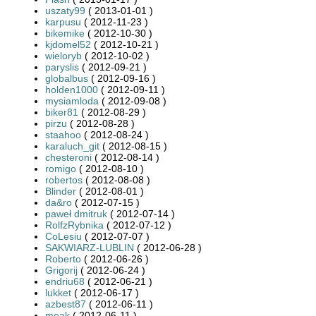
uszaty99
( 2013-01-01 )
karpusu
( 2012-11-23 )
bikemike
( 2012-10-30 )
kjdomel52
( 2012-10-21 )
wieloryb
( 2012-10-02 )
paryslis
( 2012-09-21 )
globalbus
( 2012-09-16 )
holden1000
( 2012-09-11 )
mysiamloda
( 2012-09-08 )
biker81
( 2012-08-29 )
pirzu
( 2012-08-28 )
staahoo
( 2012-08-24 )
karaluch_git
( 2012-08-15 )
chesteroni
( 2012-08-14 )
romigo
( 2012-08-10 )
robertos
( 2012-08-08 )
Blinder
( 2012-08-01 )
da&ro
( 2012-07-15 )
paweł dmitruk
( 2012-07-14 )
RolfzRybnika
( 2012-07-12 )
CoLesiu
( 2012-07-07 )
SAKWIARZ-LUBLIN
( 2012-06-28 )
Roberto
( 2012-06-26 )
Grigorij
( 2012-06-24 )
endriu68
( 2012-06-21 )
lukket
( 2012-06-17 )
azbest87
( 2012-06-11 )
meak
( 2012-06-11 )