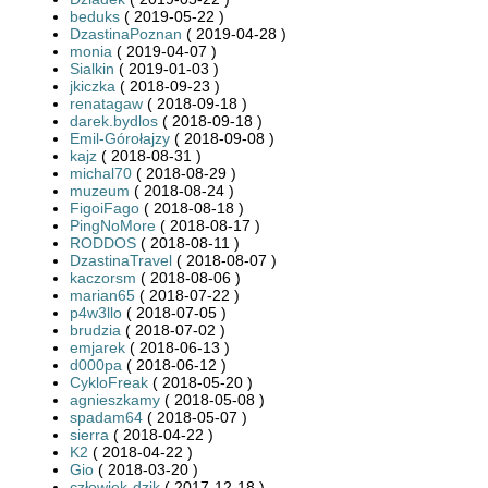
beduks
( 2019-05-22 )
DzastinaPoznan
( 2019-04-28 )
monia
( 2019-04-07 )
Sialkin
( 2019-01-03 )
jkiczka
( 2018-09-23 )
renatagaw
( 2018-09-18 )
darek.bydlos
( 2018-09-18 )
Emil-Górołajzy
( 2018-09-08 )
kajz
( 2018-08-31 )
michal70
( 2018-08-29 )
muzeum
( 2018-08-24 )
FigoiFago
( 2018-08-18 )
PingNoMore
( 2018-08-17 )
RODDOS
( 2018-08-11 )
DzastinaTravel
( 2018-08-07 )
kaczorsm
( 2018-08-06 )
marian65
( 2018-07-22 )
p4w3llo
( 2018-07-05 )
brudzia
( 2018-07-02 )
emjarek
( 2018-06-13 )
d000pa
( 2018-06-12 )
CykloFreak
( 2018-05-20 )
agnieszkamy
( 2018-05-08 )
spadam64
( 2018-05-07 )
sierra
( 2018-04-22 )
K2
( 2018-04-22 )
Gio
( 2018-03-20 )
człowiek-dzik
( 2017-12-18 )