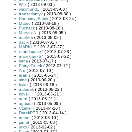
Wilk
( 2013-09-03 )
waxmund1
( 2013-09-03 )
transatlantyk
( 2013-08-30 )
Radosny_Smok
( 2013-08-24 )
Mateo
( 2013-08-18 )
Puchacz
( 2013-08-18 )
MarysiaN.
( 2013-08-05 )
mark65
( 2013-08-03 )
dacik
( 2013-07-31 )
MARKUS
( 2013-07-27 )
roundspace7
( 2013-07-26 )
marekjan767
( 2013-07-22 )
kaha
( 2013-07-17 )
PatrykFiutek
( 2013-07-12 )
Aro
( 2013-07-10 )
eranis
( 2013-06-24 )
alne
( 2013-06-20 )
bylak
( 2013-06-16 )
mdudek
( 2013-05-22 )
koval__
( 2013-05-21 )
aard
( 2013-05-21 )
agasob
( 2013-05-09 )
Czeker
( 2013-04-28 )
DarekPTR
( 2013-04-14 )
menel
( 2013-03-10 )
pimpf
( 2013-03-08 )
urko
( 2013-02-02 )
Flash
( 2013-01-17 )