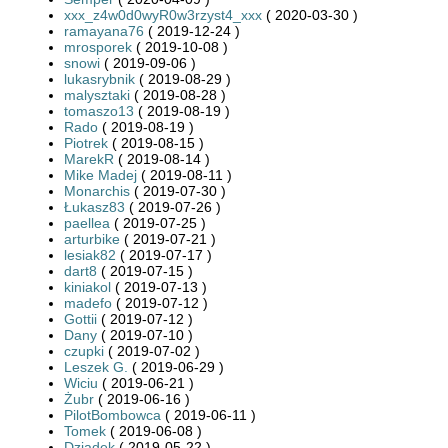
xxx_z4w0d0wyR0w3rzyst4_xxx
( 2020-03-30 )
ramayana76
( 2019-12-24 )
mrosporek
( 2019-10-08 )
snowi
( 2019-09-06 )
lukasrybnik
( 2019-08-29 )
malysztaki
( 2019-08-28 )
tomaszo13
( 2019-08-19 )
Rado
( 2019-08-19 )
Piotrek
( 2019-08-15 )
MarekR
( 2019-08-14 )
Mike Madej
( 2019-08-11 )
Monarchis
( 2019-07-30 )
Łukasz83
( 2019-07-26 )
paellea
( 2019-07-25 )
arturbike
( 2019-07-21 )
lesiak82
( 2019-07-17 )
dart8
( 2019-07-15 )
kiniakol
( 2019-07-13 )
madefo
( 2019-07-12 )
Gottii
( 2019-07-12 )
Dany
( 2019-07-10 )
czupki
( 2019-07-02 )
Leszek G.
( 2019-06-29 )
Wiciu
( 2019-06-21 )
Żubr
( 2019-06-16 )
PilotBombowca
( 2019-06-11 )
Tomek
( 2019-06-08 )
Dziadek
( 2019-05-22 )