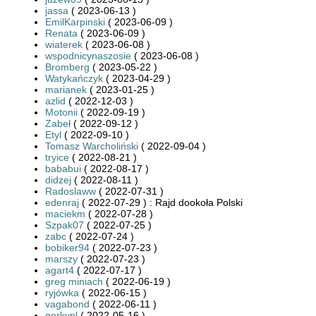
jassa
( 2023-06-13 )
EmilKarpinski
( 2023-06-09 )
Renata
( 2023-06-09 )
wiaterek
( 2023-06-08 )
wspodnicynaszosie
( 2023-06-08 )
Bromberg
( 2023-05-22 )
Watykańczyk
( 2023-04-29 )
marianek
( 2023-01-25 )
azlid
( 2022-12-03 )
Motonii
( 2022-09-19 )
Zabeł
( 2022-09-12 )
Etyl
( 2022-09-10 )
Tomasz Warcholiński
( 2022-09-04 )
tryice
( 2022-08-21 )
bababui
( 2022-08-17 )
didzej
( 2022-08-11 )
Radoslaww
( 2022-07-31 )
edenraj
( 2022-07-29 ) : Rajd dookoła Polski
maciekm
( 2022-07-28 )
Szpak07
( 2022-07-25 )
zabc
( 2022-07-24 )
bobiker94
( 2022-07-23 )
marszy
( 2022-07-23 )
agart4
( 2022-07-17 )
greg miniach
( 2022-06-19 )
ryjówka
( 2022-06-15 )
vagabond
( 2022-06-11 )
gorkypl
( 2022-05-16 )