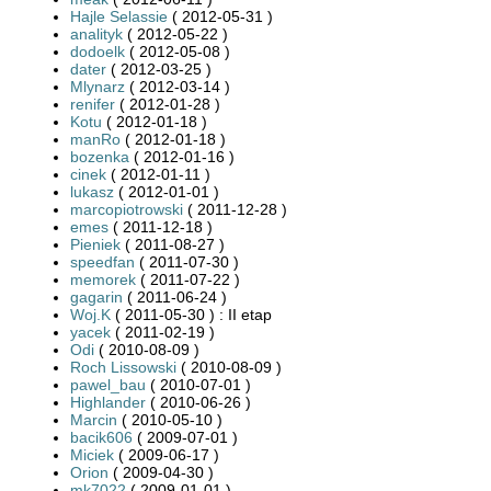
Hajle Selassie
( 2012-05-31 )
analityk
( 2012-05-22 )
dodoelk
( 2012-05-08 )
dater
( 2012-03-25 )
Mlynarz
( 2012-03-14 )
renifer
( 2012-01-28 )
Kotu
( 2012-01-18 )
manRo
( 2012-01-18 )
bozenka
( 2012-01-16 )
cinek
( 2012-01-11 )
lukasz
( 2012-01-01 )
marcopiotrowski
( 2011-12-28 )
emes
( 2011-12-18 )
Pieniek
( 2011-08-27 )
speedfan
( 2011-07-30 )
memorek
( 2011-07-22 )
gagarin
( 2011-06-24 )
Woj.K
( 2011-05-30 ) : II etap
yacek
( 2011-02-19 )
Odi
( 2010-08-09 )
Roch Lissowski
( 2010-08-09 )
pawel_bau
( 2010-07-01 )
Highlander
( 2010-06-26 )
Marcin
( 2010-05-10 )
bacik606
( 2009-07-01 )
Miciek
( 2009-06-17 )
Orion
( 2009-04-30 )
mk7022
( 2009-01-01 )