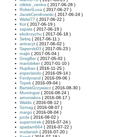
rdklstr_centra
( 2017-06-28 )
RobertLuxa
( 2017-06-27 )
JacekCendrowski
( 2017-06-24 )
Wafel77
( 2017-06-22 )
Kot
( 2017-06-19 )
zapala
( 2017-06-19 )
ekokrzychu
( 2017-06-18 )
Sebiq
( 2017-06-11 )
antracyt
( 2017-06-02 )
Saperski03
( 2017-05-23 )
majlo
( 2017-05-04 )
GregBar
( 2017-05-02 )
mariobiker
( 2017-01-10 )
Hupikao
( 2016-11-25 )
esperlando
( 2016-09-14 )
Ferdynand
( 2016-09-06 )
Topek
( 2016-09-04 )
BartekGrzywacz
( 2016-08-30 )
Mumingse
( 2016-08-24 )
amoniakos
( 2016-08-17 )
Waldic
( 2016-08-12 )
Szmag
( 2016-08-07 )
margo
( 2016-08-04 )
jurda
( 2016-08-02 )
supermirek
( 2016-07-24 )
spadam664
( 2016-07-22 )
mxdanish
( 2016-07-20 )
Sandi
( 2016-07-19 )