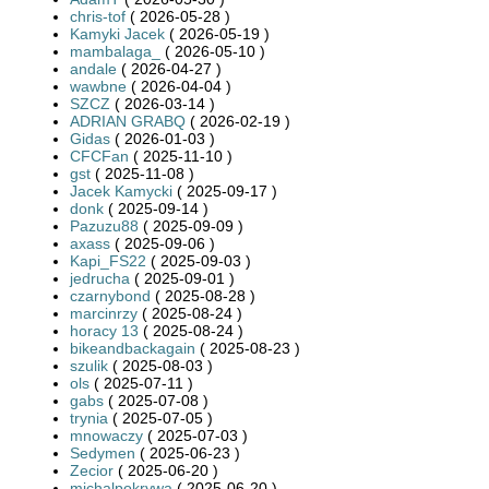
chris-tof
( 2026-05-28 )
Kamyki Jacek
( 2026-05-19 )
mambalaga_
( 2026-05-10 )
andale
( 2026-04-27 )
wawbne
( 2026-04-04 )
SZCZ
( 2026-03-14 )
ADRIAN GRABQ
( 2026-02-19 )
Gidas
( 2026-01-03 )
CFCFan
( 2025-11-10 )
gst
( 2025-11-08 )
Jacek Kamycki
( 2025-09-17 )
donk
( 2025-09-14 )
Pazuzu88
( 2025-09-09 )
axass
( 2025-09-06 )
Kapi_FS22
( 2025-09-03 )
jedrucha
( 2025-09-01 )
czarnybond
( 2025-08-28 )
marcinrzy
( 2025-08-24 )
horacy 13
( 2025-08-24 )
bikeandbackagain
( 2025-08-23 )
szulik
( 2025-08-03 )
ols
( 2025-07-11 )
gabs
( 2025-07-08 )
trynia
( 2025-07-05 )
mnowaczy
( 2025-07-03 )
Sedymen
( 2025-06-23 )
Zecior
( 2025-06-20 )
michalpokrywa
( 2025-06-20 )