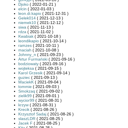
Djoko
( 2022-01-21 )
elcin
( 2022-01-03 )
leon.di.kapio
( 2021-12-31 )
Gelek014
( 2021-12-13 )
niemek10
( 2021-12-12 )
siwa
( 2021-11-13 )
rdza
( 2021-11-02 )
Kwabiak
( 2021-10-18 )
leondikapio
( 2021-10-14 )
ramzes
( 2021-10-11 )
maciah
( 2021-10-08 )
Johnny_n
( 2021-09-23 )
Artur Furmański
( 2021-09-16 )
bodziowaty
( 2021-09-16 )
wojteksa
( 2021-09-15 )
Karol Grzesik
( 2021-09-14 )
guziec
( 2021-09-13 )
MaciekK
( 2021-09-04 )
tommie
( 2021-09-03 )
Smokzaq
( 2021-09-02 )
zielik99
( 2021-09-01 )
wycior99
( 2021-08-31 )
krzyw
( 2021-08-31 )
Krecik
( 2021-08-26 )
Krzysztof Sadaj
( 2021-08-26 )
slaszLDR
( 2021-08-25 )
Jacek F
( 2021-08-25 )
Kita
( 2021-08-25 )