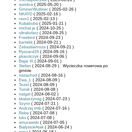
sombra
( 2025-05-20 )
GminerWutliner
( 2025-02-26 )
NKAYD
( 2025-02-16 )
ravx1
( 2025-02-13 )
Kubabuba
( 2025-01-21 )
michal.je
( 2024-10-25 )
ultrakolarz
( 2024-09-25 )
Freebird
( 2024-09-23 )
bartekk
( 2024-09-21 )
Zebastianroza
( 2024-09-21 )
Ryszard28
( 2024-09-16 )
pkarolczyk
( 2024-09-06 )
Bajar III
( 2024-09-01 )
Stefan
( 2024-08-29 ) : Wycieczka rowerowa po
gminie.
nazachod
( 2024-08-16 )
Ewa_Ł
( 2024-08-09 )
Tezet
( 2024-08-09 )
Tomik
( 2024-08-08 )
natgal
( 2024-08-02 )
kkatarzynag
( 2024-07-23 )
Szymi
( 2024-07-21 )
Andrzej mtb
( 2024-07-16 )
Rebe
( 2024-07-08 )
luks
( 2024-07-08 )
amurawski
( 2024-07-05 )
BialystokAtak
( 2024-06-24 )
mmz
( 2024-06-18 )