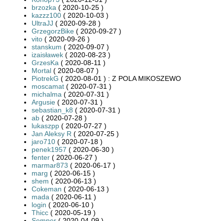
brzozka
( 2020-10-25 )
kazzz100
( 2020-10-03 )
UltraJJ
( 2020-09-28 )
GrzegorzBike
( 2020-09-27 )
vito
( 2020-09-26 )
stanskum
( 2020-09-07 )
izaisławek
( 2020-08-23 )
GrzesKa
( 2020-08-11 )
Mortal
( 2020-08-07 )
PiotrekG
( 2020-08-01 ) : Z POLA MIKOSZEWO
moscamat
( 2020-07-31 )
michalma
( 2020-07-31 )
Argusie
( 2020-07-31 )
sebastian_k8
( 2020-07-31 )
ab
( 2020-07-28 )
lukaszpp
( 2020-07-27 )
Jan Aleksy R
( 2020-07-25 )
jaro710
( 2020-07-18 )
penek1957
( 2020-06-30 )
fenter
( 2020-06-27 )
marmar873
( 2020-06-17 )
marg
( 2020-06-15 )
shem
( 2020-06-13 )
Cokeman
( 2020-06-13 )
mada
( 2020-06-11 )
login
( 2020-06-10 )
Thicc
( 2020-05-19 )
Semper
( 2020-04-09 )