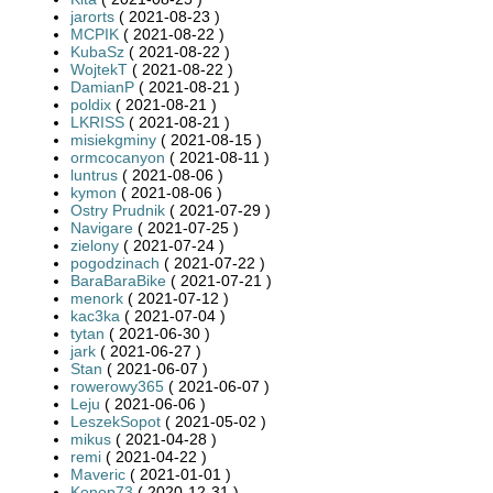
jarorts
( 2021-08-23 )
MCPIK
( 2021-08-22 )
KubaSz
( 2021-08-22 )
WojtekT
( 2021-08-22 )
DamianP
( 2021-08-21 )
poldix
( 2021-08-21 )
LKRISS
( 2021-08-21 )
misiekgminy
( 2021-08-15 )
ormcocanyon
( 2021-08-11 )
luntrus
( 2021-08-06 )
kymon
( 2021-08-06 )
Ostry Prudnik
( 2021-07-29 )
Navigare
( 2021-07-25 )
zielony
( 2021-07-24 )
pogodzinach
( 2021-07-22 )
BaraBaraBike
( 2021-07-21 )
menork
( 2021-07-12 )
kac3ka
( 2021-07-04 )
tytan
( 2021-06-30 )
jark
( 2021-06-27 )
Stan
( 2021-06-07 )
rowerowy365
( 2021-06-07 )
Leju
( 2021-06-06 )
LeszekSopot
( 2021-05-02 )
mikus
( 2021-04-28 )
remi
( 2021-04-22 )
Maveric
( 2021-01-01 )
Konop73
( 2020-12-31 )