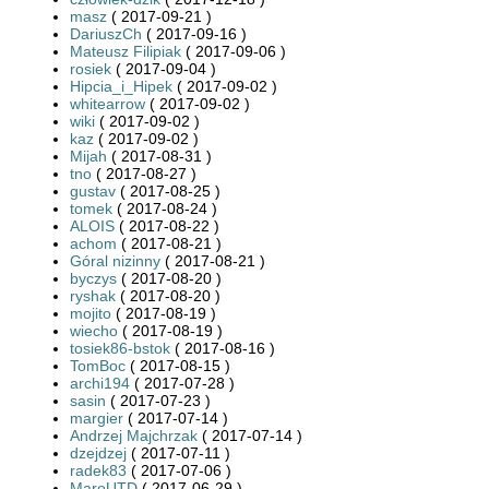
masz
( 2017-09-21 )
DariuszCh
( 2017-09-16 )
Mateusz Filipiak
( 2017-09-06 )
rosiek
( 2017-09-04 )
Hipcia_i_Hipek
( 2017-09-02 )
whitearrow
( 2017-09-02 )
wiki
( 2017-09-02 )
kaz
( 2017-09-02 )
Mijah
( 2017-08-31 )
tno
( 2017-08-27 )
gustav
( 2017-08-25 )
tomek
( 2017-08-24 )
ALOIS
( 2017-08-22 )
achom
( 2017-08-21 )
Góral nizinny
( 2017-08-21 )
byczys
( 2017-08-20 )
ryshak
( 2017-08-20 )
mojito
( 2017-08-19 )
wiecho
( 2017-08-19 )
tosiek86-bstok
( 2017-08-16 )
TomBoc
( 2017-08-15 )
archi194
( 2017-07-28 )
sasin
( 2017-07-23 )
margier
( 2017-07-14 )
Andrzej Majchrzak
( 2017-07-14 )
dzejdzej
( 2017-07-11 )
radek83
( 2017-07-06 )
MaroUTD
( 2017-06-29 )