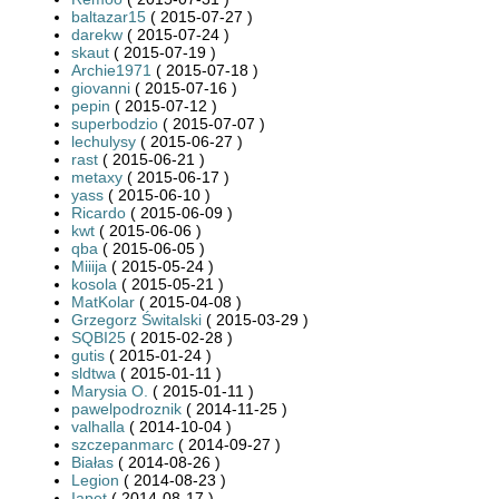
baltazar15
( 2015-07-27 )
darekw
( 2015-07-24 )
skaut
( 2015-07-19 )
Archie1971
( 2015-07-18 )
giovanni
( 2015-07-16 )
pepin
( 2015-07-12 )
superbodzio
( 2015-07-07 )
lechulysy
( 2015-06-27 )
rast
( 2015-06-21 )
metaxy
( 2015-06-17 )
yass
( 2015-06-10 )
Ricardo
( 2015-06-09 )
kwt
( 2015-06-06 )
qba
( 2015-06-05 )
Miiija
( 2015-05-24 )
kosola
( 2015-05-21 )
MatKolar
( 2015-04-08 )
Grzegorz Świtalski
( 2015-03-29 )
SQBI25
( 2015-02-28 )
gutis
( 2015-01-24 )
sldtwa
( 2015-01-11 )
Marysia O.
( 2015-01-11 )
pawelpodroznik
( 2014-11-25 )
valhalla
( 2014-10-04 )
szczepanmarc
( 2014-09-27 )
Białas
( 2014-08-26 )
Legion
( 2014-08-23 )
Iapet
( 2014-08-17 )