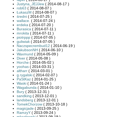
Justyna_JEJJew
( 2014-08-17 )
rob63
( 2014-08-07 )
ŁukaszM
( 2014-08-07 )
średni
( 2014-07-25 )
wallace.
( 2014-07-24 )
erdeka
( 2014-07-20 )
Burasica
( 2014-07-11 )
mrokita
( 2014-07-11 )
piotrppp
( 2014-07-05 )
guliwiak
( 2014-07-05 )
Naczspecrembud12
( 2014-06-19 )
JakubsonNH
( 2014-06-10 )
Waxmund
( 2014-05-09 )
Diver
( 2014-05-08 )
Horche
( 2014-05-02 )
yoohas
( 2014-03-31 )
altharr
( 2014-03-01 )
g.rygalski
( 2014-02-07 )
PaStKaz
( 2014-01-25 )
Waski
( 2014-01-24 )
Wagabunda
( 2014-01-10 )
Bury
( 2013-12-31 )
sandking
( 2013-12-01 )
landsberg
( 2013-12-01 )
TomekChorzow
( 2013-10-18 )
magicjade
( 2013-09-25 )
RamzyY
( 2013-09-24 )
mkozlowski
( 2013-09-19 )