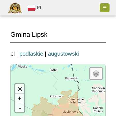
☰
PL
Gmina Lipsk
pl |
podlaskie
|
augustowski
+
-