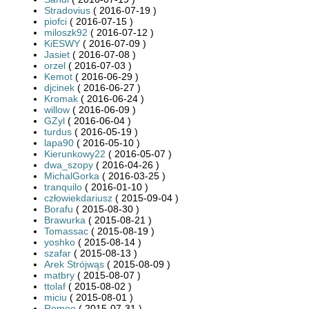
Stradovius
( 2016-07-19 )
piofci
( 2016-07-15 )
miloszk92
( 2016-07-12 )
KiESWY
( 2016-07-09 )
Jasiet
( 2016-07-08 )
orzel
( 2016-07-03 )
Kemot
( 2016-06-29 )
djcinek
( 2016-06-27 )
Kromak
( 2016-06-24 )
willow
( 2016-06-09 )
GZyl
( 2016-06-04 )
turdus
( 2016-05-19 )
lapa90
( 2016-05-10 )
Kierunkowy22
( 2016-05-07 )
dwa_szopy
( 2016-04-26 )
MichalGorka
( 2016-03-25 )
tranquilo
( 2016-01-10 )
człowiekdariusz
( 2015-09-04 )
Borafu
( 2015-08-30 )
Brawurka
( 2015-08-21 )
Tomassac
( 2015-08-19 )
yoshko
( 2015-08-14 )
szafar
( 2015-08-13 )
Arek Strójwąs
( 2015-08-09 )
matbry
( 2015-08-07 )
ttolaf
( 2015-08-02 )
miciu
( 2015-08-01 )
Remoo
( 2015-07-31 )