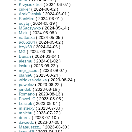
Krzysiek troll
( 2024-06-07 )
cukier
( 2024-06-02 )
ArekOlesiak
( 2024-06-01 )
PanMiro
( 2024-06-01 )
edytq
( 2024-05-19 )
MSaczywko
( 2024-05-14 )
Miciu
( 2024-05-08 )
nattasza
( 2024-05-05 )
ac65104
( 2024-05-02 )
bzyk69
( 2024-04-06 )
MG
( 2024-03-28 )
Banan
( 2024-03-04 )
alezmu
( 2024-01-02 )
losiuu
( 2023-09-22 )
mgr_scout
( 2023-09-07 )
olanie6
( 2023-08-24 )
widokzsiodelka
( 2023-08-24 )
pawelcz
( 2023-08-22 )
jandab
( 2023-08-16 )
Romano
( 2023-08-13 )
Pawel_C
( 2023-08-05 )
Leszek
( 2023-08-04 )
misterxy
( 2023-07-30 )
mnichu
( 2023-07-27 )
dmroz
( 2023-07-10 )
dzwiedz
( 2023-07-05 )
Mateuszzz1
( 2023-06-30 )
juzew69
( 2023-06-15 )