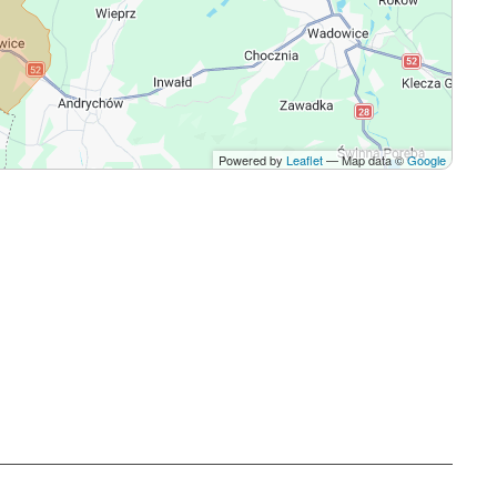
Powered by
Leaflet
— Map data ©
Google