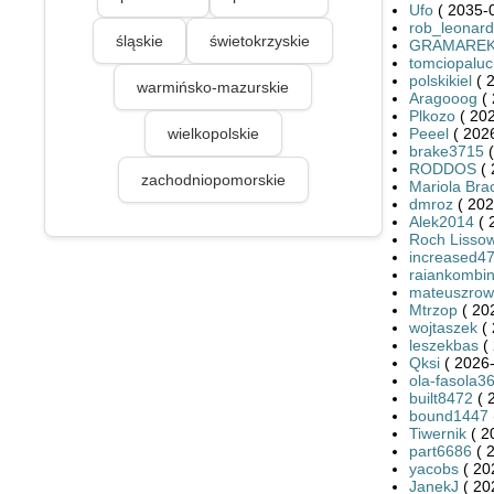
Ufo
( 2035-0
rob_leonar
śląskie
świetokrzyskie
GRAMARE
tomciopaluc
polskikiel
( 
warmińsko-mazurskie
Aragooog
( 
Plkozo
( 202
wielkopolskie
Peeel
( 2026
brake3715
(
RODDOS
( 
zachodniopomorskie
Mariola Br
dmroz
( 202
Alek2014
( 
Roch Lissow
increased4
raiankombin
mateuszrow
Mtrzop
( 20
wojtaszek
( 
leszekbas
( 
Qksi
( 2026-
ola-fasola3
built8472
( 
bound1447
Tiwernik
( 2
part6686
( 
yacobs
( 20
JanekJ
( 20