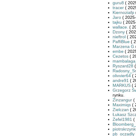
guru8
( 202
tracer
( 202
Kiernoziafp
Jaro
( 2025-
tajku
( 2025
wallace.
( 2
Dzony
( 202
nieftrol
( 20
PaffiBlue
( 2
Marzena G
embe
( 2025
Cezetos
( 2
mambalaga
Ryszard28
(
Radosny_S
olivvier64
( 
andre91
( 2
MARKUS
( 
Grzegorz Św
rynku.
Zinzangur
(
Maximiqs
( 
Zielczan
( 2
Łukasz Szc
Zefel1981
(
Bloomberg
piotrskrzyn
pb_oczadly