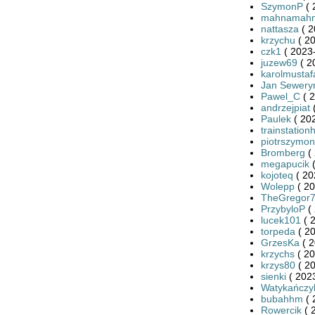
SzymonP
( 
mahnamah
nattasza
( 2
krzychu
( 20
czk1
( 2023-
juzew69
( 2
karolmustaf
Jan Sewery
Pawel_C
( 2
andrzejpiat
(
Paulek
( 20
trainstation
piotrszymo
Bromberg
( 
megapucik
(
kojoteq
( 20
Wolepp
( 20
TheGregor
PrzybyloP
( 
lucek101
( 
torpeda
( 20
GrzesKa
( 2
krzychs
( 20
krzys80
( 20
sienki
( 2023
Watykańczy
bubahhm
( 
Rowercik
( 