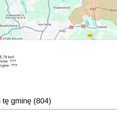
75.79 km²
ńców: ???
cyjne: ???
i tę gminę (
804
)