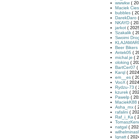
wwwkw
( 20
Maciek Cies
bubbles
( 2
DarekDaro
(
NKAYD
( 20
jarkot
( 2025
Szakalik
( 2
Swoimi Dro
KLAJAMAR
Beer Bikers
Antek05
( 2
michal.je
( 2
oloking
( 20
BartCer07
(
Karql
( 2024
em__es
( 2
VooX
( 2024
Rydzu-73
( 
kzurek
( 202
Pawelp
( 20
MaciekK88
(
Asha_mx
( 
rafalini
( 202
Raf_i_Ka
( 
TomaszKend
natgal
( 202
wilhelminas
Ignatt
( 2024