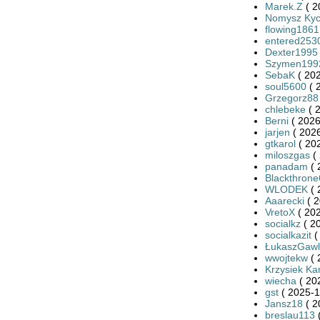
Marek.Z
( 2
Nomysz Kyc
flowing1861
entered253
Dexter1995
Szymen199
SebaK
( 202
soul5600
( 
Grzegorz88
chlebeke
( 
Berni
( 2026
jarjen
( 2026
gtkarol
( 20
miloszgas
( 
panadam
( 
Blackthron
WLODEK
( 
Aaarecki
( 2
VretoX
( 202
socialkz
( 2
socialkazit
(
ŁukaszGawl
wwojtekw
( 
Krzysiek Ka
wiecha
( 20
gst
( 2025-1
Jansz18
( 2
breslau113
(