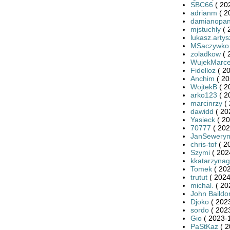
SBC66
( 20
adrianm
( 2
damianopan
mjstuchly
( 
lukasz.arty
MSaczywko
zoladkow
( 
WujekMarce
Fidelloz
( 20
Anchim
( 20
WojtekB
( 2
arko123
( 2
marcinrzy
( 
dawidd
( 20
Yasieck
( 20
70777
( 202
JanSewery
chris-tof
( 2
Szymi
( 202
kkatarzynag
Tomek
( 202
trutut
( 2024
michal.
( 20
John Baildo
Djoko
( 2023
sordo
( 2023
Gio
( 2023-1
PaStKaz
( 2