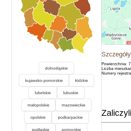
Szczegóły
Powierzchnia: 
dolnośląskie
Liczba mieszka
Numery rejestra
kujawsko-pomorskie
łódzkie
lubelskie
lubuskie
małopolskie
mazowieckie
Zaliczyl
opolskie
podkarpackie
podlaskie
pomorskie