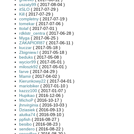
uszaty99
( 2017-08-04 )
itSLO
( 2017-07-29 )
Kill
( 2017-07-29 )
completny
( 2017-07-19 )
tomekar
( 2017-07-06 )
ttolaf
( 2017-07-01 )
rdklstr_centra
( 2017-06-28 )
Myga
( 2017-06-25 )
ZAKAPIOR87
( 2017-06-11 )
kuczar
( 2017-05-18 )
Zbigniew.I
( 2017-05-18 )
beduks
( 2017-05-08 )
wycior99
( 2017-05-01 )
miloszk92
( 2017-05-01 )
farve
( 2017-04-29 )
Mamir
( 2017-04-02 )
Kierunkowy22
( 2017-04-01 )
mariobiker
( 2017-01-10 )
kazzz100
( 2017-01-07 )
Hupikao
( 2016-12-06 )
MichoP
( 2016-10-17 )
jhnvirginia
( 2016-10-03 )
Dziasiek
( 2016-09-13 )
alutka74
( 2016-09-10 )
ppfish
( 2016-08-27 )
besibo
( 2016-08-23 )
sendero
( 2016-08-22 )
speedfan
( 2016-08-20 )