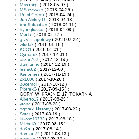
Maximiqs
( 2018-05-07 )
MSaczywko
( 2018-04-29 )
Rafał Górnik
( 2018-04-24 )
Jan Aleksy R
( 2018-04-13 )
bratSebastian
( 2018-04-11 )
hypoglossus
( 2018-04-09 )
Mortal
( 2018-03-27 )
grzyb_tapetowy
( 2018-02-22 )
wlodek
( 2018-01-18 )
KCO1
( 2018-01-01 )
Cymerek
( 2017-12-31 )
oskar702
( 2017-12-19 )
damianno
( 2017-12-19 )
lesiak82
( 2017-12-09 )
Kanoniers
( 2017-11-19 )
2x1000
( 2017-10-26 )
38kemor
( 2017-10-12 )
PiotrekG
( 2017-09-15 ) :
GÓRY_W_KRAJNIE_17_TOKARNIA
Alberto17
( 2017-08-29 )
ytong
( 2017-08-26 )
ogorek_kiszony
( 2017-08-22 )
Sater
( 2017-08-19 )
lukasz19735
( 2017-08-18 )
MichalO
( 2017-08-15 )
da&ro
( 2017-08-14 )
damian27
( 2017-08-13 )
gnievko
( 2017-08-12 )