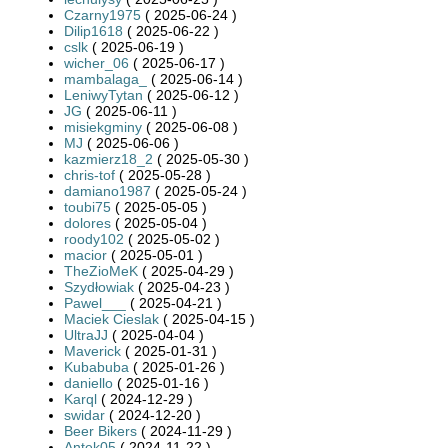
Czarny1975
( 2025-06-24 )
Dilip1618
( 2025-06-22 )
cslk
( 2025-06-19 )
wicher_06
( 2025-06-17 )
mambalaga_
( 2025-06-14 )
LeniwyTytan
( 2025-06-12 )
JG
( 2025-06-11 )
misiekgminy
( 2025-06-08 )
MJ
( 2025-06-06 )
kazmierz18_2
( 2025-05-30 )
chris-tof
( 2025-05-28 )
damiano1987
( 2025-05-24 )
toubi75
( 2025-05-05 )
dolores
( 2025-05-04 )
roody102
( 2025-05-02 )
macior
( 2025-05-01 )
TheZioMeK
( 2025-04-29 )
Szydłowiak
( 2025-04-23 )
Pawel___
( 2025-04-21 )
Maciek Cieslak
( 2025-04-15 )
UltraJJ
( 2025-04-04 )
Maverick
( 2025-01-31 )
Kubabuba
( 2025-01-26 )
daniello
( 2025-01-16 )
Karql
( 2024-12-29 )
swidar
( 2024-12-20 )
Beer Bikers
( 2024-11-29 )
Antek05
( 2024-11-22 )