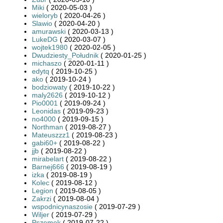
Miki
( 2020-05-03 )
wieloryb
( 2020-04-26 )
Slawio
( 2020-04-20 )
amurawski
( 2020-03-13 )
LukeDG
( 2020-03-07 )
wojtek1980
( 2020-02-05 )
Dwudziesty_Południk
( 2020-01-25 )
michaszo
( 2020-01-11 )
edytq
( 2019-10-25 )
ako
( 2019-10-24 )
bodziowaty
( 2019-10-22 )
maly2626
( 2019-10-12 )
Pio0001
( 2019-09-24 )
Leonidas
( 2019-09-23 )
no4000
( 2019-09-15 )
Northman
( 2019-08-27 )
Mateuszzz1
( 2019-08-23 )
gabi60+
( 2019-08-22 )
jjb
( 2019-08-22 )
mirabelart
( 2019-08-22 )
Barnej666
( 2019-08-19 )
izka
( 2019-08-19 )
Kolec
( 2019-08-12 )
Legion
( 2019-08-05 )
Zakrzi
( 2019-08-04 )
wspodnicynaszosie
( 2019-07-29 )
Wiljer
( 2019-07-29 )
Pszemek
( 2019-07-22 )