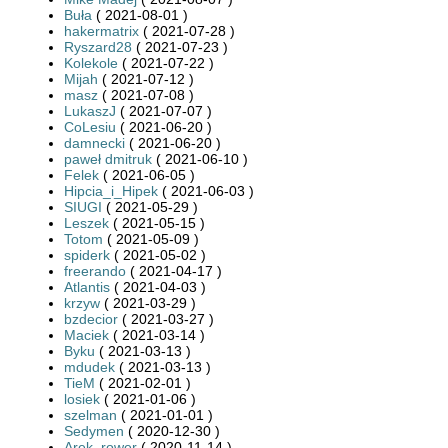
Buła
( 2021-08-01 )
hakermatrix
( 2021-07-28 )
Ryszard28
( 2021-07-23 )
Kolekole
( 2021-07-22 )
Mijah
( 2021-07-12 )
masz
( 2021-07-08 )
LukaszJ
( 2021-07-07 )
CoLesiu
( 2021-06-20 )
damnecki
( 2021-06-20 )
paweł dmitruk
( 2021-06-10 )
Felek
( 2021-06-05 )
Hipcia_i_Hipek
( 2021-06-03 )
SIUGI
( 2021-05-29 )
Leszek
( 2021-05-15 )
Totom
( 2021-05-09 )
spiderk
( 2021-05-02 )
freerando
( 2021-04-17 )
Atlantis
( 2021-04-03 )
krzyw
( 2021-03-29 )
bzdecior
( 2021-03-27 )
Maciek
( 2021-03-14 )
Byku
( 2021-03-13 )
mdudek
( 2021-03-13 )
TieM
( 2021-02-01 )
losiek
( 2021-01-06 )
szelman
( 2021-01-01 )
Sedymen
( 2020-12-30 )
Arek_rower
( 2020-11-14 )