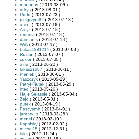
marianos
( 2013-08-09 )
adrys
( 2013-08-01 )
Rado
( 2013-07-23 )
pielgrzym82
( 2013-07-18 )
ania.j
( 2013-07-18 )
Arcyk
( 2013-07-18 )
renania
( 2013-07-18 )
damian.s
( 2013-07-18 )
Wilk
( 2013-07-17 )
Lukas1991214
( 2013-07-08 )
Ruslan
( 2013-07-07 )
cukier
( 2013-07-05 )
alne
( 2013-06-20 )
lukasz1987
( 2013-06-11 )
Pieniek
( 2013-06-01 )
Yaszczyk
( 2013-05-29 )
PatrykFiutek
( 2013-05-29 )
htec
( 2013-05-26 )
Hajle Selassie
( 2013-05-04 )
Zajo
( 2013-05-01 )
putek
( 2013-04-19 )
Fascyemh
( 2013-04-01 )
jarenty_p
( 2013-03-28 )
menel
( 2013-03-10 )
Kapalsky
( 2013-02-02 )
michal15
( 2012-12-31 )
luks
( 2012-11-24 )
sajkor
( 2012-11-19 )