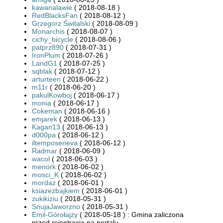
kawanalawie
( 2018-08-18 )
RedBlacksFan
( 2018-08-12 )
Grzegorz Świtalski
( 2018-08-09 )
Monarchis
( 2018-08-07 )
cichy_bicycle
( 2018-08-06 )
patprz890
( 2018-07-31 )
IronPlum
( 2018-07-26 )
LandG1
( 2018-07-25 )
sqblak
( 2018-07-12 )
arturteen
( 2018-06-22 )
m11r
( 2018-06-20 )
pakulKowboj
( 2018-06-17 )
monia
( 2018-06-17 )
Cokeman
( 2018-06-16 )
emjarek
( 2018-06-13 )
Kagan13
( 2018-06-13 )
d000pa
( 2018-06-12 )
iltemposeneva
( 2018-06-12 )
Radmar
( 2018-06-09 )
wacol
( 2018-06-03 )
menork
( 2018-06-02 )
mosci_K
( 2018-06-02 )
mordaz
( 2018-06-01 )
ksiazezbajkiem
( 2018-06-01 )
zukikiziu
( 2018-05-31 )
SnujaJaworzno
( 2018-05-31 )
Emil-Górołajzy
( 2018-05-18 ) : Gmina zaliczona
przed rejestracją na portalu