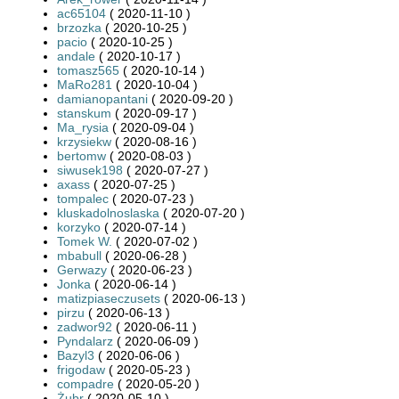
ac65104
( 2020-11-10 )
brzozka
( 2020-10-25 )
pacio
( 2020-10-25 )
andale
( 2020-10-17 )
tomasz565
( 2020-10-14 )
MaRo281
( 2020-10-04 )
damianopantani
( 2020-09-20 )
stanskum
( 2020-09-17 )
Ma_rysia
( 2020-09-04 )
krzysiekw
( 2020-08-16 )
bertomw
( 2020-08-03 )
siwusek198
( 2020-07-27 )
axass
( 2020-07-25 )
tompalec
( 2020-07-23 )
kluskadolnoslaska
( 2020-07-20 )
korzyko
( 2020-07-14 )
Tomek W.
( 2020-07-02 )
mbabull
( 2020-06-28 )
Gerwazy
( 2020-06-23 )
Jonka
( 2020-06-14 )
matizpiaseczusets
( 2020-06-13 )
pirzu
( 2020-06-13 )
zadwor92
( 2020-06-11 )
Pyndalarz
( 2020-06-09 )
Bazyl3
( 2020-06-06 )
frigodaw
( 2020-05-23 )
compadre
( 2020-05-20 )
Żubr
( 2020-05-10 )