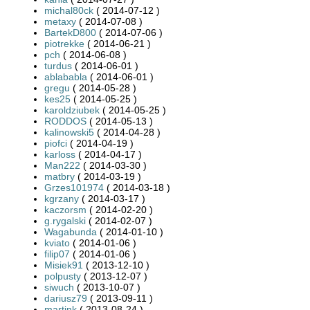
michal80ck
( 2014-07-12 )
metaxy
( 2014-07-08 )
BartekD800
( 2014-07-06 )
piotrekke
( 2014-06-21 )
pch
( 2014-06-08 )
turdus
( 2014-06-01 )
ablababla
( 2014-06-01 )
gregu
( 2014-05-28 )
kes25
( 2014-05-25 )
karoldziubek
( 2014-05-25 )
RODDOS
( 2014-05-13 )
kalinowski5
( 2014-04-28 )
piofci
( 2014-04-19 )
karloss
( 2014-04-17 )
Man222
( 2014-03-30 )
matbry
( 2014-03-19 )
Grzes101974
( 2014-03-18 )
kgrzany
( 2014-03-17 )
kaczorsm
( 2014-02-20 )
g.rygalski
( 2014-02-07 )
Wagabunda
( 2014-01-10 )
kviato
( 2014-01-06 )
filip07
( 2014-01-06 )
Misiek91
( 2013-12-10 )
polpusty
( 2013-12-07 )
siwuch
( 2013-10-07 )
dariusz79
( 2013-09-11 )
martink
( 2013-08-24 )