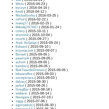
Wiciu
( 2016-04-23 )
byczys
( 2016-04-16 )
fredii
( 2016-04-12 )
MichalGorka
( 2016-03-25 )
mPod
( 2016-02-22 )
matiq17
( 2016-02-15 )
Mikołaj767667
( 2016-01-24 )
cztery
( 2015-10-11 )
drominik
( 2015-10-04 )
noorbi
( 2015-09-27 )
Arek Strójwąs
( 2015-09-24 )
Edward
( 2015-09-10 )
krzysiaczek
( 2015-09-07 )
Boniek
( 2015-09-05 )
pawrozik
( 2015-09-05 )
achom
( 2015-09-05 )
kambis
( 2015-09-05 )
BukTwardeDrzewo
( 2015-09-05 )
bikeandfire
( 2015-09-03 )
szczęściara
( 2015-09-03 )
didzej
( 2015-08-30 )
jarkot
( 2015-08-26 )
GregBar
( 2015-08-18 )
wallace.
( 2015-08-14 )
Navigare
( 2015-07-19 )
ziggy
( 2015-07-06 )
agorodecki
( 2015-06-30 )
tomaszo13
( 2015-06-29 )