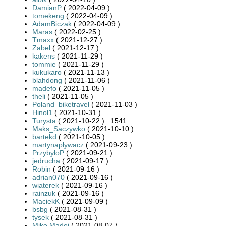
DamianP
( 2022-04-09 )
tomekeng
( 2022-04-09 )
AdamBiczak
( 2022-04-09 )
Maras
( 2022-02-25 )
Tmaxx
( 2021-12-27 )
Zabeł
( 2021-12-17 )
kakens
( 2021-11-29 )
tommie
( 2021-11-29 )
kukukaro
( 2021-11-13 )
blahdong
( 2021-11-06 )
madefo
( 2021-11-05 )
theli
( 2021-11-05 )
Poland_biketravel
( 2021-11-03 )
Hinol1
( 2021-10-31 )
Turysta
( 2021-10-22 ) : 1541
Maks_Saczywko
( 2021-10-10 )
bartekd
( 2021-10-05 )
martynaplywacz
( 2021-09-23 )
PrzybyloP
( 2021-09-21 )
jedrucha
( 2021-09-17 )
Robin
( 2021-09-16 )
adrian070
( 2021-09-16 )
wiaterek
( 2021-09-16 )
rainzuk
( 2021-09-16 )
MaciekK
( 2021-09-09 )
bsbg
( 2021-08-31 )
tysek
( 2021-08-31 )
Mike Madej
( 2021-08-07 )