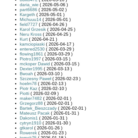
daria_wie
( 2026-05-06 )
part6686
( 2026-05-02 )
Kargeth
( 2026-05-01 )
Michuuu14
( 2026-05-01 )
field7727
( 2026-04-26 )
Karol Grzesik
( 2026-04-25 )
Neru Kross
( 2026-04-25 )
Kurt
( 2026-04-21 )
kamciopiaski
( 2026-04-17 )
entered2530
( 2026-03-29 )
flowing1861
( 2026-03-29 )
Piotro1997
( 2026-03-15 )
mckoper Dawid
( 2026-03-15 )
Dexter1995
( 2026-03-13 )
Bwoah
( 2026-03-10 )
Szczesny Paweł
( 2026-02-23 )
hoelm78
( 2026-02-13 )
Piotr Kaz
( 2026-02-10 )
Piotti
( 2026-02-09 )
maker7482
( 2026-02-01 )
Grzegorz88
( 2026-02-01 )
Bartek_Bieszczady
( 2026-02-01 )
Mateusz Pacak
( 2026-01-31 )
Dakonis1
( 2026-01-31 )
cytryn1910
( 2026-01-30 )
gtkarol
( 2026-01-26 )
Rowerek
( 2026-01-23 )
tomek75
( 2026-01-18 )