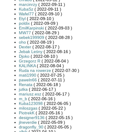
marcinrzy
( 2022-09-11 )
KubaSz
( 2022-09-11 )
Wafel77
( 2022-09-10 )
Etyl
( 2022-09-10 )
poldix
( 2022-09-09 )
EmilKarpinski
( 2022-09-03 )
MW77
( 2022-08-29 )
sebek199909
( 2022-08-28 )
oho
( 2022-08-19 )
Dexter
( 2022-08-17 )
Jebak Leśny
( 2022-08-16 )
Djoko
( 2022-08-10 )
Grzegorz R
( 2022-08-04 )
KALINKA
( 2022-08-04 )
Ruda na rowerze
( 2022-07-30 )
mati1990
( 2022-07-25 )
paweln66
( 2022-07-11 )
Renata
( 2022-06-18 )
jutka
( 2022-06-17 )
mariusz.esz
( 2022-06-17 )
m_b
( 2022-06-16 )
Kuba123098
( 2022-06-05 )
miloszgas
( 2022-05-22 )
PiotrekK
( 2022-05-16 )
designer9136
( 2022-05-15 )
jlneverdie
( 2022-05-09 )
dragonfly_90
( 2022-05-05 )
albik
( 2022-04-10 )