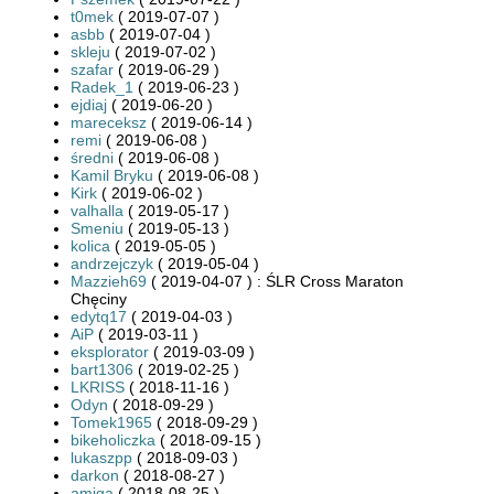
t0mek
( 2019-07-07 )
asbb
( 2019-07-04 )
skleju
( 2019-07-02 )
szafar
( 2019-06-29 )
Radek_1
( 2019-06-23 )
ejdiaj
( 2019-06-20 )
mareceksz
( 2019-06-14 )
remi
( 2019-06-08 )
średni
( 2019-06-08 )
Kamil Bryku
( 2019-06-08 )
Kirk
( 2019-06-02 )
valhalla
( 2019-05-17 )
Smeniu
( 2019-05-13 )
kolica
( 2019-05-05 )
andrzejczyk
( 2019-05-04 )
Mazzieh69
( 2019-04-07 ) : ŚLR Cross Maraton
Chęciny
edytq17
( 2019-04-03 )
AiP
( 2019-03-11 )
eksplorator
( 2019-03-09 )
bart1306
( 2019-02-25 )
LKRISS
( 2018-11-16 )
Odyn
( 2018-09-29 )
Tomek1965
( 2018-09-29 )
bikeholiczka
( 2018-09-15 )
lukaszpp
( 2018-09-03 )
darkon
( 2018-08-27 )
amiga
( 2018-08-25 )