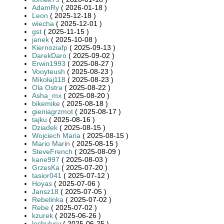
AdamRy
( 2026-01-18 )
Leon
( 2025-12-18 )
wiecha
( 2025-12-01 )
gst
( 2025-11-15 )
janek
( 2025-10-08 )
Kiernoziafp
( 2025-09-13 )
DarekDaro
( 2025-09-02 )
Erwin1993
( 2025-08-27 )
Vooyteush
( 2025-08-23 )
Mikołaj118
( 2025-08-23 )
Ola Ostra
( 2025-08-22 )
Asha_mx
( 2025-08-20 )
bikemike
( 2025-08-18 )
gieniagrzmot
( 2025-08-17 )
tajku
( 2025-08-16 )
Dziadek
( 2025-08-15 )
Wojciech Maria
( 2025-08-15 )
Mario Marin
( 2025-08-15 )
SteveFrench
( 2025-08-09 )
kane997
( 2025-08-03 )
GrzesKa
( 2025-07-20 )
tasior041
( 2025-07-12 )
Hoyas
( 2025-07-06 )
Jansz18
( 2025-07-05 )
Rebelinka
( 2025-07-02 )
Rebe
( 2025-07-02 )
kzurek
( 2025-06-26 )
lechulysy
( 2025-06-25 )