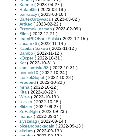
Kaente
( 2023-04-27 )
Rafael35
( 2023-03-18 )
pankracy
( 2023-03-10 )
BartekGrzywacz
( 2023-03-02 )
ArtKac
( 2023-02-22 )
PrzemekLesman
( 2023-02-09 )
Siles
( 2022-12-21 )
teamPKOBankPolski
( 2022-12-15 )
Jacam76
( 2022-11-14 )
Kapitan Sakwa
( 2022-11-12 )
Bambo
( 2022-11-12 )
kQcper
( 2022-10-31 )
Kot
( 2022-10-31 )
kamilpartyka98
( 2022-10-31 )
niemek10
( 2022-10-24 )
LeszekSopot
( 2022-10-23 )
Freebird
( 2022-10-22 )
mrha
( 2022-10-22 )
Kita
( 2022-10-22 )
Wisła
( 2022-10-19 )
jkiczka
( 2022-10-15 )
Blitzen
( 2022-09-27 )
ZuFaNgE
( 2022-09-23 )
mariox
( 2022-09-14 )
zlyszelag
( 2022-09-14 )
bikeandbackagain
( 2022-09-13 )
elizium
( 2022-09-13 )
chrabu
( 2022-09-12 )