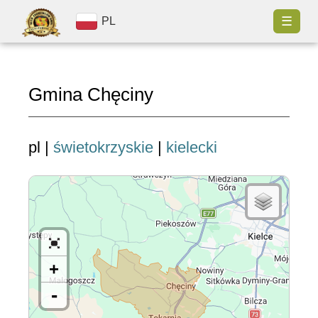
☰
PL
Gmina Chęciny
pl |
świetokrzyskie
|
kielecki
+
-