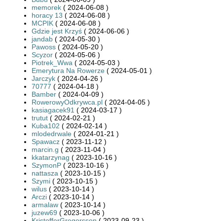
memorek
( 2024-06-08 )
horacy 13
( 2024-06-08 )
MCPIK
( 2024-06-08 )
Gdzie jest Krzyś
( 2024-06-06 )
jandab
( 2024-05-30 )
Pawoss
( 2024-05-20 )
Scyzor
( 2024-05-06 )
Piotrek_Wwa
( 2024-05-03 )
Emerytura Na Rowerze
( 2024-05-01 )
Jarczyk
( 2024-04-26 )
70777
( 2024-04-18 )
Bamber
( 2024-04-09 )
RowerowyOdkrywca.pl
( 2024-04-05 )
kasiagacek91
( 2024-03-17 )
trutut
( 2024-02-21 )
Kuba102
( 2024-02-14 )
mlodedrwale
( 2024-01-21 )
Spawacz
( 2023-11-12 )
marcin.g
( 2023-11-04 )
kkatarzynag
( 2023-10-16 )
SzymonP
( 2023-10-16 )
nattasza
( 2023-10-15 )
Szymi
( 2023-10-15 )
wilus
( 2023-10-14 )
Arczi
( 2023-10-14 )
armalaw
( 2023-10-14 )
juzew69
( 2023-10-06 )
KristofferGregorsson
( 2023-09-23 )