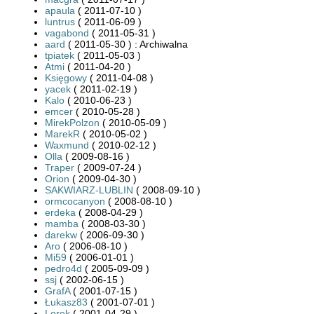
apaula
( 2011-07-10 )
luntrus
( 2011-06-09 )
vagabond
( 2011-05-31 )
aard
( 2011-05-30 ) : Archiwalna
tpiatek
( 2011-05-03 )
Atmi
( 2011-04-20 )
Księgowy
( 2011-04-08 )
yacek
( 2011-02-19 )
Kalo
( 2010-06-23 )
emcer
( 2010-05-28 )
MirekPolzon
( 2010-05-09 )
MarekR
( 2010-05-02 )
Waxmund
( 2010-02-12 )
Olla
( 2009-08-16 )
Traper
( 2009-07-24 )
Orion
( 2009-04-30 )
SAKWIARZ-LUBLIN
( 2008-09-10 )
ormcocanyon
( 2008-08-10 )
erdeka
( 2008-04-29 )
mamba
( 2008-03-30 )
darekw
( 2006-09-30 )
Aro
( 2006-08-10 )
Mi59
( 2006-01-01 )
pedro4d
( 2005-09-09 )
ssj
( 2002-06-15 )
GrafA
( 2001-07-15 )
Łukasz83
( 2001-07-01 )
Lorek
( 2001-04-29 )