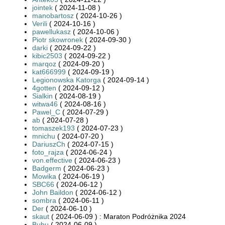
jointek
( 2024-11-08 )
manobartosz
( 2024-10-26 )
Verili
( 2024-10-16 )
pawellukasz
( 2024-10-06 )
Piotr skowronek
( 2024-09-30 )
darki
( 2024-09-22 )
kibic2503
( 2024-09-22 )
marqoz
( 2024-09-20 )
kat666999
( 2024-09-19 )
Legionowska Katorga
( 2024-09-14 )
4gotten
( 2024-09-12 )
Sialkin
( 2024-08-19 )
witwa46
( 2024-08-16 )
Pawel_C
( 2024-07-29 )
ab
( 2024-07-28 )
tomaszek193
( 2024-07-23 )
mnichu
( 2024-07-20 )
DariuszCh
( 2024-07-15 )
foto_rajza
( 2024-06-24 )
von.effective
( 2024-06-23 )
Badgerm
( 2024-06-23 )
Mowika
( 2024-06-19 )
SBC66
( 2024-06-12 )
John Baildon
( 2024-06-12 )
sombra
( 2024-06-11 )
Der
( 2024-06-10 )
skaut
( 2024-06-09 ) : Maraton Podróżnika 2024
Bubu
( 2024-06-09 )