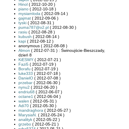
Hinol
( 2012-10-20 )
piano
( 2012-10-18 )
mysiamloda
( 2012-09-14 )
gajmat
( 2012-09-06 )
tyski
( 2012-08-31 )
puma787@o2.pl
( 2012-08-30 )
rasiu
( 2012-08-28 )
kubush
( 2012-08-14 )
kapi
( 2012-08-12 )
anonymous ( 2012-08-08 )
Almon
( 2012-07-31 ) : Świnoujście-Bieszczady,
dzień 8
KiESWY
( 2012-07-21 )
Fazi5
( 2012-07-19 )
Borafu
( 2012-07-19 )
luke333
( 2012-07-18 )
DanielO
( 2012-07-08 )
przebar
( 2012-06-30 )
nynu2
( 2012-06-20 )
endriu68
( 2012-06-07 )
octane1
( 2012-06-04 )
walen
( 2012-05-31 )
Adi70
( 2012-05-30 )
mandraghora
( 2012-05-27 )
MarysiaN.
( 2012-05-24 )
analityk
( 2012-05-22 )
grzebo
( 2012-05-21 )
ryba5374
( 2012-05-21 )