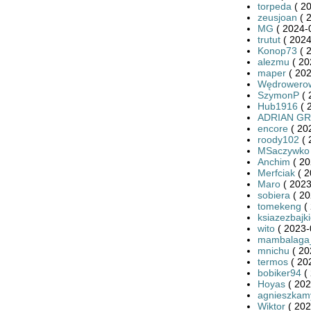
torpeda
( 20
zeusjoan
( 
MG
( 2024-
trutut
( 2024
Konop73
( 
alezmu
( 20
maper
( 202
Wędrowero
SzymonP
( 
Hub1916
( 
ADRIAN G
encore
( 20
roody102
( 
MSaczywko
Anchim
( 20
Merfciak
( 
Maro
( 2023
sobiera
( 20
tomekeng
( 
ksiazezbajk
wito
( 2023-
mambalaga
mnichu
( 20
termos
( 20
bobiker94
( 
Hoyas
( 202
agnieszkam
Wiktor
( 202