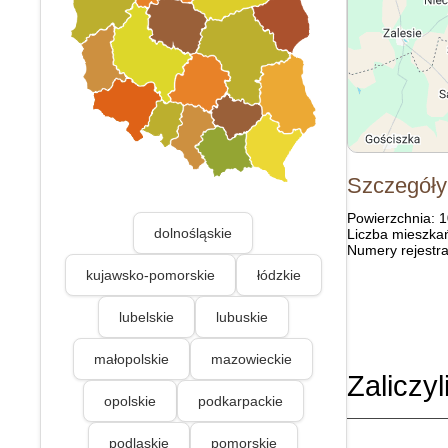
Szczegóły
Powierzchnia: 
dolnośląskie
Liczba mieszka
Numery rejestra
kujawsko-pomorskie
łódzkie
lubelskie
lubuskie
małopolskie
mazowieckie
Zaliczyl
opolskie
podkarpackie
podlaskie
pomorskie