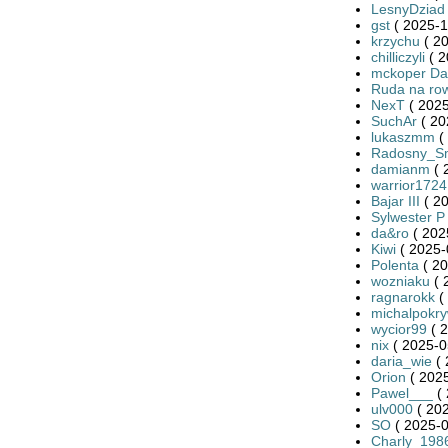
LesnyDziad
gst
( 2025-1
krzychu
( 20
chilliczyli
( 2
mckoper Da
Ruda na ro
NexT
( 2025
SuchAr
( 20
lukaszmm
(
Radosny_S
damianm
( 
warrior1724
Bajar III
( 20
Sylwester P
da&ro
( 202
Kiwi
( 2025-
Polenta
( 20
wozniaku
( 
ragnarokk
(
michalpokr
wycior99
( 2
nix
( 2025-0
daria_wie
( 
Orion
( 2025
Pawel___
( 
ulv000
( 202
SO
( 2025-0
Charly_198