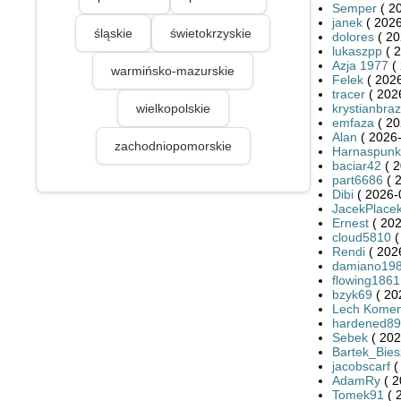
Semper
( 2
janek
( 2026
śląskie
świetokrzyskie
dolores
( 20
lukaszpp
( 2
Azja 1977
( 
warmińsko-mazurskie
Felek
( 2026
tracer
( 202
wielkopolskie
krystianbra
emfaza
( 20
Alan
( 2026-
zachodniopomorskie
Harnaspunk
baciar42
( 2
part6686
( 
Dibi
( 2026-
JacekPlace
Ernest
( 202
cloud5810
(
Rendi
( 202
damiano19
flowing1861
bzyk69
( 20
Lech Kome
hardened8
Sebek
( 202
Bartek_Bie
jacobscarf
(
AdamRy
( 2
Tomek91
( 