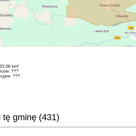
103.06 km²
ńców: ???
cyjne: ???
i tę gminę (
431
)