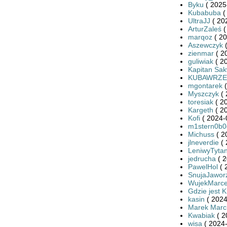
Byku
( 2025
Kubabuba
(
UltraJJ
( 20
ArturZaleś
(
marqoz
( 20
Aszewczyk
(
zienmar
( 2
guliwiak
( 2
Kapitan Sa
KUBAWRZE
mgontarek
(
Myszczyk
( 
toresiak
( 2
Kargeth
( 2
Kofi
( 2024-
m1stern0b0
Michuss
( 2
jlneverdie
( 
LeniwyTyta
jedrucha
( 2
PawelHol
( 
SnujaJawor
WujekMarce
Gdzie jest K
kasin
( 2024
Marek Marci
Kwabiak
( 2
wisa
( 2024-