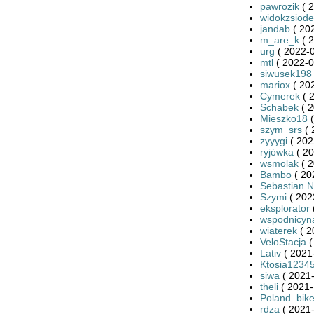
pawrozik
( 2
widokzsiode
jandab
( 20
m_are_k
( 2
urg
( 2022-0
mtl
( 2022-0
siwusek198
mariox
( 20
Cymerek
( 
Schabek
( 2
Mieszko18
(
szym_srs
( 
zyyygi
( 202
ryjówka
( 20
wsmolak
( 2
Bambo
( 20
Sebastian 
Szymi
( 202
eksplorator
wspodnicyn
wiaterek
( 2
VeloStacja
(
Lativ
( 2021
Ktosia1234
siwa
( 2021-
theli
( 2021-
Poland_bike
rdza
( 2021-