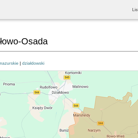
Lis
Iłowo-Osada
mazurskie
|
działdowski