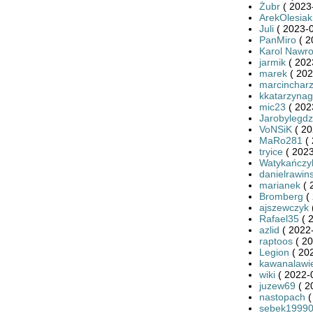
Żubr
( 2023
ArekOlesiak
Juli
( 2023-0
PanMiro
( 2
Karol Nawro
jarmik
( 202
marek
( 202
marcincharz
kkatarzynag
mic23
( 202
Jarobylegdz
VoNSiK
( 20
MaRo281
( 
tryice
( 2023
Watykańczy
danielrawins
marianek
( 
Bromberg
( 
ajszewczyk
Rafael35
( 
azlid
( 2022-
raptoos
( 20
Legion
( 20
kawanalawi
wiki
( 2022-
juzew69
( 2
nastopach
(
sebek1999