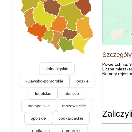
Szczegóły
Powierzchnia: 
dolnośląskie
Liczba mieszka
Numery rejestra
kujawsko-pomorskie
łódzkie
lubelskie
lubuskie
małopolskie
mazowieckie
Zaliczyl
opolskie
podkarpackie
podlaskie
pomorskie