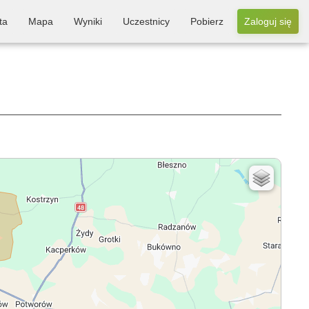
ta
Mapa
Wyniki
Uczestnicy
Pobierz
Zaloguj się