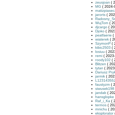
zeusjoan
( 
MG
( 2024-
matizpiasec
jarorts
( 202
Radosny_S
WujTom
( 2
djcargo
( 20
Djoko
( 2023
peatfaerie
(
wiaterek
( 2
SzymonP
( 
kibic2503
( 
losiuu
( 202
remi
( 2023-
roody102
( 
Blitzen
( 202
tytan
( 2023
Dariusz Pry
jarmik
( 202
L12314355
faustyzm
( 
siwusek198
jandab
( 20
hansglopke
Raf_i_Ka
( 
termos
( 20
mnichu
( 20
eksplorator