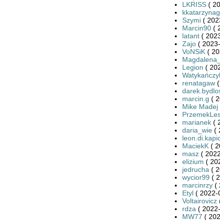
LKRISS
( 20
kkatarzynag
Szymi
( 202
Marcin90
( 
latant
( 2023
Zajo
( 2023-
VoNSiK
( 20
Magdalena
Legion
( 20
Watykańczy
renatagaw
(
darek.bydlo
marcin.g
( 2
Mike Madej
PrzemekLe
marianek
( 
daria_wie
( 
leon.di.kapi
MaciekK
( 2
masz
( 2022
elizium
( 20
jedrucha
( 2
wycior99
( 2
marcinrzy
( 
Etyl
( 2022-
Voltairovicz
rdza
( 2022-
MW77
( 202