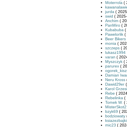
Moterrola
( 
kawanalawi
jurda
( 2025
swid
( 2025-
Anchim
( 20
PanMiro
( 2
Kubabuba
(
Pawelorlik
(
Beer Bikers
monia
( 202
szczeps
( 2
lukasz1994
varan
( 2024
Myszczyk
( 
parurex
( 20
ogorek_kis
Damian Iwa
Neru Kross
Dawid29er
(
Karol Grzes
Rebe
( 2024
Rebelinka
( 
Tomek W.
( 
MisterSkot2
bzyk69
( 20
bodziowaty
ksiazezbajk
mic23
( 202