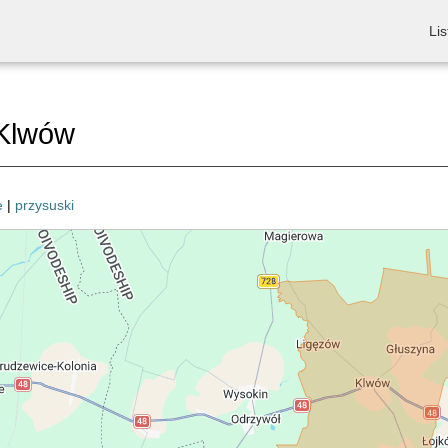
Lis
Klwów
e
|
przysuski