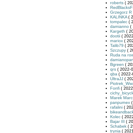
roberts
( 20
RedBlacksF
Grzegorz R
KALINKA
( 
tompalec
( 
damianno
( 
Kargeth
( 2
dootii
( 2022
mariox
( 20
Talib79
( 20
Szczupy
( 2
Ruda na ro
damianopan
Bgreen
( 20
qrs
( 2022-0
qba
( 2022-
UltraJJ
( 20
Piotrek_Ww
Fonfi
( 2022
cichy_bicycl
Marek Marci
panpumex
(
rafalini
( 202
bikeandbac
Kolec
( 2022
Bajar III
( 20
Schabek
( 2
trynia
( 2021