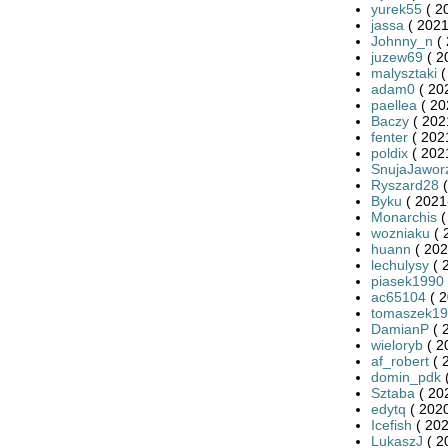
yurek55
( 2
jassa
( 2021
Johnny_n
( 
juzew69
( 2
malysztaki
(
adam0
( 20
paellea
( 20
Baczy
( 202
fenter
( 202
poldix
( 202
SnujaJawor
Ryszard28
(
Byku
( 2021
Monarchis
(
wozniaku
( 
huann
( 202
lechulysy
( 
piasek1990
ac65104
( 2
tomaszek19
DamianP
( 
wieloryb
( 2
af_robert
( 
domin_pdk
(
Sztaba
( 20
edytq
( 2020
Icefish
( 202
LukaszJ
( 2