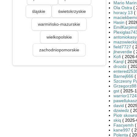
Mario Marin
Ola Ostra
( 
śląskie
świetokrzyskie
horacy 13
( 
maciekbem
Hasin
( 2026
warmińsko-mazurskie
EmilKarpins
Plexiglas74
wielkopolskie
antoniokasy
mazowieckig
field7727
( 
zachodniopomorskie
jlneverdie
( 
Kofi
( 2026-
Karql
( 2026
drozdz
( 20
entered253
Barnej666
(
Szczesny P
Grzegorz88
gst
( 2025-1
warrior1724
pawellukasz
david
( 2025
dzwiedz
( 2
Piotr skowr
skiq
( 2025-
Fascyemh
(
kane997
( 2
Polenta
( 20