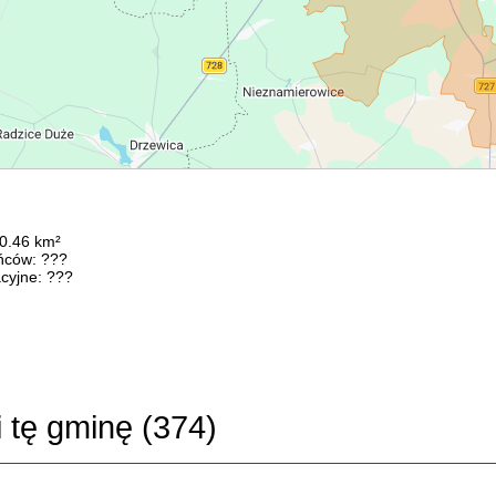
90.46 km²
ńców: ???
cyjne: ???
i tę gminę (
374
)