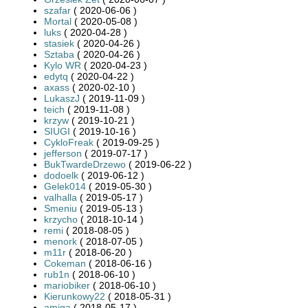
szafar
( 2020-06-06 )
Mortal
( 2020-05-08 )
luks
( 2020-04-28 )
stasiek
( 2020-04-26 )
Sztaba
( 2020-04-26 )
Kylo WR
( 2020-04-23 )
edytq
( 2020-04-22 )
axass
( 2020-02-10 )
LukaszJ
( 2019-11-09 )
teich
( 2019-11-08 )
krzyw
( 2019-10-21 )
SIUGI
( 2019-10-16 )
CykloFreak
( 2019-09-25 )
jefferson
( 2019-07-17 )
BukTwardeDrzewo
( 2019-06-22 )
dodoelk
( 2019-06-12 )
Gelek014
( 2019-05-30 )
valhalla
( 2019-05-17 )
Smeniu
( 2019-05-13 )
krzycho
( 2018-10-14 )
remi
( 2018-08-05 )
menork
( 2018-07-05 )
m11r
( 2018-06-20 )
Cokeman
( 2018-06-16 )
rub1n
( 2018-06-10 )
mariobiker
( 2018-06-10 )
Kierunkowy22
( 2018-05-31 )
amiga
( 2018-05-17 )