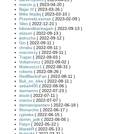
marcin.g
( 2023-04-20 )
Bajar III
( 2023-03-26 )
Mike Madej
( 2023-03-10 )
PrzemekLesman
( 2023-02-09 )
Siles
( 2022-12-21 )
bikeandbackagain
( 2022-09-13 )
elizium
( 2022-09-13 )
jedrucha
( 2022-09-12 )
Gio
( 2022-09-11 )
chrabu
( 2022-09-11 )
marcinrzy
( 2022-09-11 )
Traper
( 2022-09-03 )
Voltairovicz
( 2022-09-02 )
Mateuszzz1
( 2022-08-31 )
roberts
( 2022-08-26 )
RedBlacksFan
( 2022-08-11 )
Buli_on_bike
( 2022-08-11 )
seba4490
( 2022-08-06 )
damianno
( 2022-07-23 )
dootii
( 2022-07-11 )
mariox
( 2022-07-07 )
damianopantani
( 2022-06-18 )
Monarchis
( 2022-06-17 )
ryjówka
( 2022-06-15 )
domin_pdk
( 2022-06-05 )
Patyn
( 2022-05-22 )
MarekR
( 2022-05-13 )
Pablo84
( 2022-03-31 )