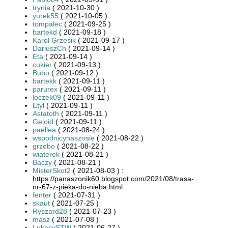
trynia
( 2021-10-30 )
yurek55
( 2021-10-05 )
tompalec
( 2021-09-25 )
bartekd
( 2021-09-18 )
Karol Grzesik
( 2021-09-17 )
DariuszCh
( 2021-09-14 )
Eta
( 2021-09-14 )
cukier
( 2021-09-13 )
Bubu
( 2021-09-12 )
bartekk
( 2021-09-11 )
parurex
( 2021-09-11 )
loczek09
( 2021-09-11 )
Etyl
( 2021-09-11 )
Astatoth
( 2021-09-11 )
Geloid
( 2021-09-11 )
paellea
( 2021-08-24 )
wspodnicynaszosie
( 2021-08-22 )
grzebo
( 2021-08-22 )
wiaterek
( 2021-08-21 )
Baczy
( 2021-08-21 )
MisterSkot2
( 2021-08-03 ) :
https://panaszonik60.blogspot.com/2021/08/trasa-
nr-67-z-pieka-do-nieba.html
fenter
( 2021-07-31 )
skaut
( 2021-07-25 )
Ryszard28
( 2021-07-23 )
masz
( 2021-07-08 )
LukasySTW
( 2021-06-27 )