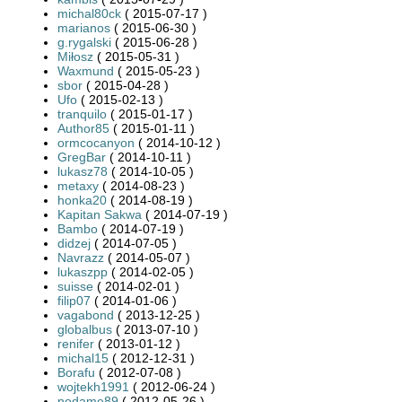
michal80ck
( 2015-07-17 )
marianos
( 2015-06-30 )
g.rygalski
( 2015-06-28 )
Miłosz
( 2015-05-31 )
Waxmund
( 2015-05-23 )
sbor
( 2015-04-28 )
Ufo
( 2015-02-13 )
tranquilo
( 2015-01-17 )
Author85
( 2015-01-11 )
ormcocanyon
( 2014-10-12 )
GregBar
( 2014-10-11 )
lukasz78
( 2014-10-05 )
metaxy
( 2014-08-23 )
honka20
( 2014-08-19 )
Kapitan Sakwa
( 2014-07-19 )
Bambo
( 2014-07-19 )
didzej
( 2014-07-05 )
Navrazz
( 2014-05-07 )
lukaszpp
( 2014-02-05 )
suisse
( 2014-02-01 )
filip07
( 2014-01-06 )
vagabond
( 2013-12-25 )
globalbus
( 2013-07-10 )
renifer
( 2013-01-12 )
michal15
( 2012-12-31 )
Borafu
( 2012-07-08 )
wojtekh1991
( 2012-06-24 )
nodame89
( 2012-05-26 )