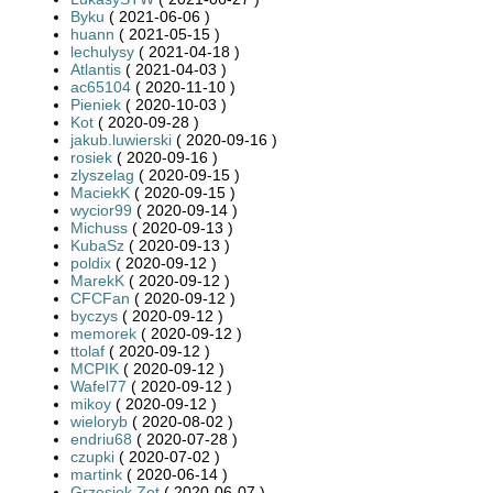
Byku
( 2021-06-06 )
huann
( 2021-05-15 )
lechulysy
( 2021-04-18 )
Atlantis
( 2021-04-03 )
ac65104
( 2020-11-10 )
Pieniek
( 2020-10-03 )
Kot
( 2020-09-28 )
jakub.luwierski
( 2020-09-16 )
rosiek
( 2020-09-16 )
zlyszelag
( 2020-09-15 )
MaciekK
( 2020-09-15 )
wycior99
( 2020-09-14 )
Michuss
( 2020-09-13 )
KubaSz
( 2020-09-13 )
poldix
( 2020-09-12 )
MarekK
( 2020-09-12 )
CFCFan
( 2020-09-12 )
byczys
( 2020-09-12 )
memorek
( 2020-09-12 )
ttolaf
( 2020-09-12 )
MCPIK
( 2020-09-12 )
Wafel77
( 2020-09-12 )
mikoy
( 2020-09-12 )
wieloryb
( 2020-08-02 )
endriu68
( 2020-07-28 )
czupki
( 2020-07-02 )
martink
( 2020-06-14 )
Grzesiek Zet
( 2020-06-07 )