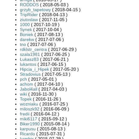
RODDOS
( 2018-05-03 )
grzyb_tapetowy
( 2018-04-15 )
TripRider
( 2018-04-13 )
ziutoslaw
( 2017-11-05 )
1000
( 2017-10-19 )
Synek
( 2017-10-04 )
Boniek
( 2017-08-13 )
darekw
( 2017-07-06 )
tno
( 2017-07-06 )
rdklstr_centra
( 2017-06-29 )
szala1981
( 2017-06-25 )
Łukasz83
( 2017-06-21 )
lukantos
( 2017-06-15 )
Hipcia_i_Hipek
( 2017-05-20 )
Stradovius
( 2017-05-13 )
pch
( 2017-05-01 )
achom
( 2017-04-10 )
Jabol4all
( 2017-04-03 )
wiki
( 2016-11-30 )
Topek
( 2016-11-26 )
wozniaku
( 2016-07-25 )
miloszk92
( 2016-06-09 )
fredii
( 2016-04-12 )
miki6117
( 2015-09-12 )
Biker1990
( 2015-08-14 )
karpusu
( 2015-08-13 )
Ricardo
( 2015-07-31 )
kambis
( 2015-07-29 )