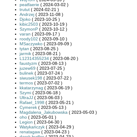
peatfaerie
( 2024-03-02 )
trutut
( 2024-02-21 )
Andrzej
( 2023-11-08 )
Djoko
( 2023-10-25 )
kibic2503
( 2023-10-19 )
SzymonP
( 2023-10-12 )
varan
( 2023-09-17 )
roody102
( 2023-09-10 )
MSaczywko
( 2023-09-09 )
tytan
( 2023-08-25 )
jarmik
( 2023-08-21 )
L12314355234
( 2023-08-20 )
faustyzm
( 2023-08-13 )
juzew69
( 2023-07-25 )
bulinek
( 2023-07-24 )
siwusek198
( 2023-07-22 )
termos
( 2023-07-02 )
kkatarzynag
( 2023-06-19 )
Szymi
( 2023-06-18 )
UltraJJ
( 2023-06-03 )
Rafael_1998
( 2023-05-21 )
Cymerek
( 2023-05-13 )
Magdalena_Jakubowska
( 2023-05-03 )
oho
( 2023-05-01 )
Legion
( 2023-04-30 )
Watykańczyk
( 2023-04-29 )
renatagaw
( 2023-04-23 )
darek.bydlos
( 2023-04-23 )