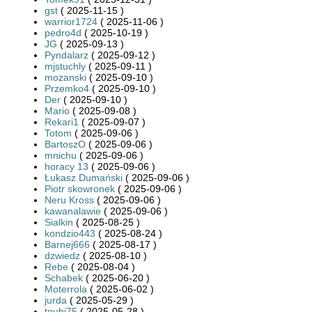
gst
( 2025-11-15 )
warrior1724
( 2025-11-06 )
pedro4d
( 2025-10-19 )
JG
( 2025-09-13 )
Pyndalarz
( 2025-09-12 )
mjstuchly
( 2025-09-11 )
mozanski
( 2025-09-10 )
Przemko4
( 2025-09-10 )
Der
( 2025-09-10 )
Mario
( 2025-09-08 )
Rekari1
( 2025-09-07 )
Totom
( 2025-09-06 )
BartoszO
( 2025-09-06 )
mnichu
( 2025-09-06 )
horacy 13
( 2025-09-06 )
Łukasz Dumański
( 2025-09-06 )
Piotr skowronek
( 2025-09-06 )
Neru Kross
( 2025-09-06 )
kawanalawie
( 2025-09-06 )
Sialkin
( 2025-08-25 )
kondzio443
( 2025-08-24 )
Barnej666
( 2025-08-17 )
dzwiedz
( 2025-08-10 )
Rebe
( 2025-08-04 )
Schabek
( 2025-06-20 )
Moterrola
( 2025-06-02 )
jurda
( 2025-05-29 )
toubi75
( 2025-05-28 )