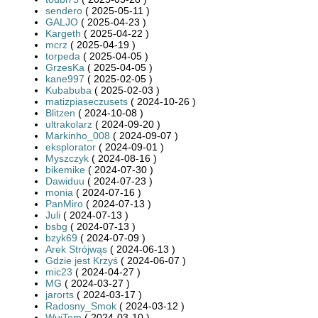
sendero
( 2025-05-11 )
GALJO
( 2025-04-23 )
Kargeth
( 2025-04-22 )
mcrz
( 2025-04-19 )
torpeda
( 2025-04-05 )
GrzesKa
( 2025-04-05 )
kane997
( 2025-02-05 )
Kubabuba
( 2025-02-03 )
matizpiaseczusets
( 2024-10-26 )
Blitzen
( 2024-10-08 )
ultrakolarz
( 2024-09-20 )
Markinho_008
( 2024-09-07 )
eksplorator
( 2024-09-01 )
Myszczyk
( 2024-08-16 )
bikemike
( 2024-07-30 )
Dawiduu
( 2024-07-23 )
monia
( 2024-07-16 )
PanMiro
( 2024-07-13 )
Juli
( 2024-07-13 )
bsbg
( 2024-07-13 )
bzyk69
( 2024-07-09 )
Arek Strójwąs
( 2024-06-13 )
Gdzie jest Krzyś
( 2024-06-07 )
mic23
( 2024-04-27 )
MG
( 2024-03-27 )
jarorts
( 2024-03-17 )
Radosny_Smok
( 2024-03-12 )
WujTom
( 2024-03-10 )