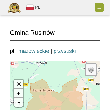
☰
PL
Gmina Rusinów
pl |
mazowieckie
|
przysuski
+
-